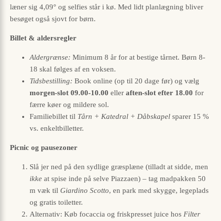
læner sig 4,09° og selfies står i kø. Med lidt planlægning bliver
besøget også sjovt for børn.
Billet & aldersregler
Aldergrænse:
Minimum 8 år for at bestige tårnet. Børn 8-
18 skal følges af en voksen.
Tidsbestilling:
Book online (op til 20 dage før) og vælg
morgen-slot 09.00-10.00
eller
aften-slot efter 18.00
for
færre køer og mildere sol.
Familiebillet til
Tårn + Katedral + Dåbskapel
sparer 15 %
vs. enkeltbilletter.
Picnic og pausezoner
Slå jer ned på den sydlige græsplæne (tilladt at sidde, men
ikke
at spise inde på selve Piazzaen) – tag madpakken 50
m væk til
Giardino Scotto
, en park med skygge, legeplads
og gratis toiletter.
Alternativ: Køb focaccia og friskpresset juice hos
Filter