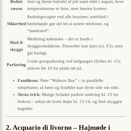
Bedste
Juni og første halvdel af juli samt sidst i august, hvor
sæson
temperaturerne er lune, men køerne kortere.
Redningsvagter ved alle bassiner; armbånd i
Sikkerhed
børnehøjde gør det let at notere telefonnr. og
”mødested”.
Medbring køletaske – der er borde i
Mad &
skyggeområderne. Parasoller kan lejes (ca. €5), men
skygge
går hurtigt.
Gratis grusparkering ved indgangen (fyldes kl. 11);
Parkering
ankom før 10 for plads tæt på.
Familiesus:
Prøv ”Wahoos Bay” – to parallelle
rutsjebaner, så børn og forældre kan dyste side om side.
Siesta-trick:
Mange forlader parken omkring kl. 13 for
frokost – udnyt de korte linjer kl. 13-14, og find skyggen
bagefter.
2. Acquario di livorno – Hajmøde i