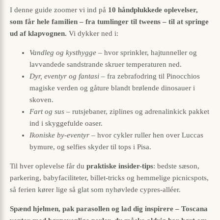
I denne guide zoomer vi ind på
10 håndplukkede oplevelser,
som får hele familien – fra tumlinger til tweens – til at springe
ud af klapvognen.
Vi dykker ned i:
Vandleg og kysthygge
– hvor sprinkler, hajtunneller og
lavvandede sandstrande skruer temperaturen ned.
Dyr, eventyr og fantasi
– fra zebrafodring til Pinocchios
magiske verden og gåture blandt brølende dinosauer i
skoven.
Fart og sus
– rutsjebaner, ziplines og adrenalinkick pakket
ind i skyggefulde oaser.
Ikoniske by-eventyr
– hvor cykler ruller hen over Luccas
bymure, og selfies skyder til tops i Pisa.
Til hver oplevelse får du
praktiske insider-tips
: bedste sæson,
parkering, babyfaciliteter, billet-tricks og hemmelige picnicspots,
så ferien kører lige så glat som nyhøvlede cypres-alléer.
Spænd hjelmen, pak parasollen og lad dig inspirere – Toscana