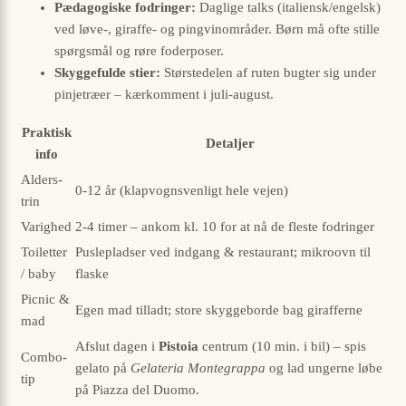
Pædagogiske fodringer:
Daglige talks (italiensk/engelsk)
ved løve-, giraffe- og pingvinområder. Børn må ofte stille
spørgsmål og røre foderposer.
Skyggefulde stier:
Størstedelen af ruten bugter sig under
pinjetræer – kærkomment i juli-august.
Praktisk
Detaljer
info
Alders­
0-12 år (klapvognsvenligt hele vejen)
trin
Varighed
2-4 timer – ankom kl. 10 for at nå de fleste fodringer
Toiletter
Pusle­pladser ved indgang & restaurant; mikroovn til
/ baby
flaske
Picnic &
Egen mad tilladt; store skyggeborde bag girafferne
mad
Afslut dagen i
Pistoia
centrum (10 min. i bil) – spis
Combo-
gelato på
Gelateria Montegrappa
og lad ungerne løbe
tip
på Piazza del Duomo.