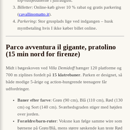
top-rutsjebanerne i juli/august.
Billetter
: Online-køb giver 10 % rabat og gratis parkering
(
cavallinomatto.it
).
Parkering
: Stor grusplads lige ved indgangen – husk
myntbetaling hvis I ikke køber billet online.
Parco avventura il gigante, pratolino
(15 min nord for firenze)
Midt i bøgeskoven ved
Villa Demidoff
hænger 120 platforme og
700 m ziplines fordelt på
15 klatrebaner
. Parken er designet, så
både modige 5-årige og action-hungrende teenagere får
udfordringer.
Baner efter farve
: Grøn (90 cm), Blå (110 cm), Rød (130
cm) og Sort (140 cm). Sværheds­graden stiger med højden
over jorden.
Forældre/barn-ruter
: Voksne kan følge samme wire som
børnene på Grøn/Blå, mens større søskende kan teste Rød