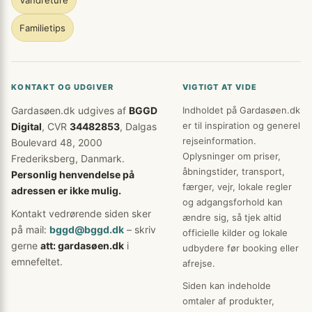
Vandreture
Familietips
KONTAKT OG UDGIVER
VIGTIGT AT VIDE
Gardasøen.dk udgives af
BGGD
Indholdet på Gardasøen.dk
er til inspiration og generel
Digital
, CVR
34482853
, Dalgas
rejseinformation.
Boulevard 48, 2000
Oplysninger om priser,
Frederiksberg, Danmark.
åbningstider, transport,
Personlig henvendelse på
færger, vejr, lokale regler
adressen er ikke mulig.
og adgangsforhold kan
Kontakt vedrørende siden sker
ændre sig, så tjek altid
på mail:
bggd@bggd.dk
– skriv
officielle kilder og lokale
gerne
att: gardasøen.dk
i
udbydere før booking eller
emnefeltet.
afrejse.
Siden kan indeholde
omtaler af produkter,