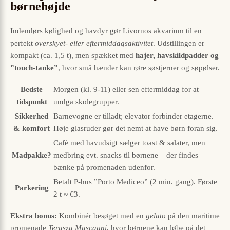
børnehøjde
Indendørs kølighed og havdyr gør Livornos akvarium til en
perfekt
overskyet- eller eftermiddagsaktivitet
. Udstillingen er
kompakt (ca. 1,5 t), men spækket med
hajer, havskildpadder og
”touch-tanke”
, hvor små hænder kan røre søstjerner og søpølser.
Bedste
Morgen (kl. 9-11) eller sen eftermiddag for at
tidspunkt
undgå skolegrupper.
Sikkerhed
Barnevogne er tilladt; elevator forbinder etagerne.
& komfort
Høje glasruder gør det nemt at have børn foran sig.
Café med havudsigt sælger toast & salater, men
Madpakke?
medbring evt. snacks til børnene – der findes
bænke på promenaden udenfor.
Betalt P-hus ”Porto Mediceo” (2 min. gang). Første
Parkering
2 t ≈ €3.
Ekstra bonus:
Kombinér besøget med en
gelato
på den maritime
promenade
Terasza Mascagni
, hvor børnene kan løbe på det