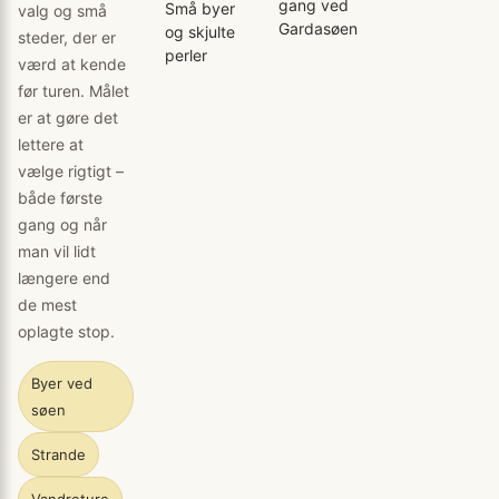
gang ved
Små byer
valg og små
Gardasøen
og skjulte
steder, der er
perler
værd at kende
før turen. Målet
er at gøre det
lettere at
vælge rigtigt –
både første
gang og når
man vil lidt
længere end
de mest
oplagte stop.
Byer ved
søen
Strande