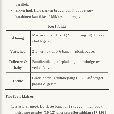
parallelt.
Sikkerhed
: Hele parken bruger
continu­ous belay
–
karabinen kan ikke af-klikkes undervejs.
Kort fakta
Marts-nov: kl. 10-19 (21 i juli/august). Lukket
Åbning
i heldagsregn.
Varighed
2-3 t er nok til 5-6 baner + picnicpause.
Toiletter &
Familietoilet, pusle­plads og mikrobølge-ovn
baby
ved caféhytten.
Gratis borde; grilludlejning (€5). Café sælger
Picnic
panini & gelato.
Tips før I klatrer
Siesta-strategi
: De fleste baner er i skygge – men book
helst
morgenslot (10-12)
eller
sen eftermiddag (17-19)
i