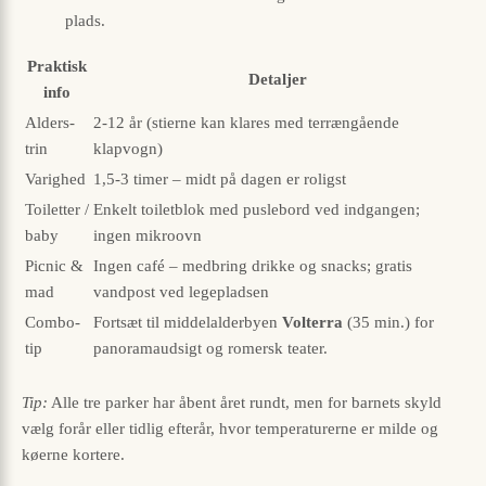
plads.
Praktisk
Detaljer
info
Alders­
2-12 år (stierne kan klares med terrængående
trin
klapvogn)
Varighed
1,5-3 timer – midt på dagen er roligst
Toiletter /
Enkelt toiletblok med pusle­­bord ved indgangen;
baby
ingen mikroovn
Picnic &
Ingen café – medbring drikke og snacks; gratis
mad
vandpost ved legepladsen
Combo-
Fortsæt til middelalderbyen
Volterra
(35 min.) for
tip
panoramaudsigt og romersk teater.
Tip:
Alle tre parker har åbent året rundt, men for barnets skyld
vælg forår eller tidlig efterår, hvor temperaturerne er milde og
køerne kortere.