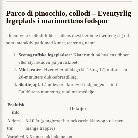
Parco di pinocchio, collodi – Eventyrlig
legeplads i marionettens fodspor
I hjembyen Collodi folder italiens mest berømte trædreng sig ud
som interaktiv park med kunst, teater og natur.
Scenografiske legepladser:
Klatr rundt på hvalens ribben
eller styr skuden på piratskibet.
Mini-teater:
Hver eftermiddag (kl. 15 og 17) opføres en
20-minutters dukkeforestilling.
Skattejagt:
Få udleveret kort ved indgangen – find
Guldfarens mønter og vind træ-medalje.
Praktisk
Detaljer
info
Alders­
3-10 år (gangbroer har rækværk; klapvogn ok men
trin
mange trapper)
Varighed
3-5 timer inkl. skattejagt