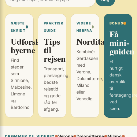
NÆSTE
PRAKTISK
VIDERE
BONUS
Få
SKRIDT
GUIDE
HERFRA
Udforsk
Tips
Norditalien
mini-
byerne
til
guiden
Kombinér
rejsen
Gardasøen
Find
Et
med
steder
hurtigt
Transport,
Verona,
som
dansk
planlægning,
Dolomitterne,
Sirmione,
overblik
bedste
Milano
Malcesine,
til
rejsetid
eller
Limone
førstegangsr
og gode
Venedig.
og
ved
råd før
Bardolino.
søen.
afgang.
Verona
Dolomitterne
Milano
DRØMMER DU VIDERE?
●
●
●
●