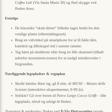
Coffee Lab
(Via Santa Maria 30) og find skygge ved
floden Arno.
Fototips
De klassiske “skub-tårnet” billeder tages bedst fra den
vestlige plæne (eftermiddagssol).
Brug en vidvinkel på smartphone for at få både tårn,
katedral og dåbskapel ind i samme ramme.
Tag børn på skuldrene eller brug en lille skammel (tilladt
udenfor monument-zonen) for at undgå turisthoveder i
forgrunden.
Nærliggende legepladser & regnplan
Skulle himlen åbne sig, gå 8 min. til
MUSE – Museo delle
Scienze
(interaktive eksperimenter, 0-99 år).
Solskin? Gå over broen til
Parco Largo Cocco Griffi
– lille
legeplads, isbod og udsigt til floden.
Transport & parkering:
Parker ved
P-Via Pietrasantina
(gratis,