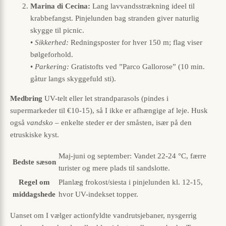
Marina di Cecina:
Lang lavvandsstrækning ideel til
krabbefangst. Pinjelunden bag stranden giver naturlig
skygge til picnic.
•
Sikkerhed:
Redningsposter for hver 150 m; flag viser
bølgeforhold.
•
Parkering:
Gratistofts ved ”Parco Gallorose” (10 min.
gåtur langs skyggefuld sti).
Medbring
UV-telt eller let strandparasols (pindes i
supermarkeder til €10-15), så I ikke er afhængige af leje. Husk
også
vandsko
– enkelte steder er der småsten, især på den
etruskiske kyst.
Maj-juni og september: Vandet 22-24 °C, færre
Bedste sæson
turister og mere plads til sandslotte.
Regel om
Planlæg frokost/siesta i pinjelunden kl. 12-15,
middagshede
hvor UV-indekset topper.
Uanset om I vælger actionfyldte vandrutsjebaner, nysgerrig