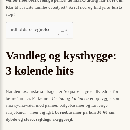
venter med børnevenlige perler, du måske aldrig har hørt om.
Klar til at starte familie-eventyret? Så rul ned og find jeres første
stop!
Indholdsfortegnelse
Vandleg og kysthygge:
3 kølende hits
Når den toscanske sol bager, er Acqua Village en livredder for
børnefamilier. Parkerne i
Cecina
og
Follonica
er opbygget som
små sydhavsøer med palmer, bølgebassiner og farverige
rutsjebaner – men vigtigst:
børnebassiner på kun 30-60 cm
dybde og store, sejldugs-skyggesejl
.