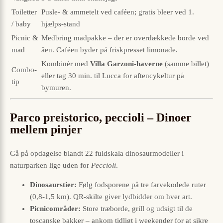
Toiletter
Pusle- & ammetelt ved caféen; gratis bleer ved 1.
/ baby
hjælps-stand
Picnic &
Medbring madpakke – der er overdækkede borde ved
mad
åen. Caféen byder på friskpresset limonade.
Kombinér med
Villa Garzoni-haverne
(samme billet)
Combo-
eller tag 30 min. til Lucca for aftencykeltur på
tip
bymuren.
Parco preistorico, peccioli – Dinoer
mellem pinjer
Gå på opdagelse blandt 22 fuldskala dinosaurmodeller i
naturparken lige uden for
Peccioli
.
Dinosaurstier:
Følg fodsporene på tre farvekodede ruter
(0,8-1,5 km). QR-skilte giver lydbidder om hver art.
Picnicområder:
Store træborde, grill og udsigt til de
toscanske bakker – ankom tidligt i weekender for at sikre