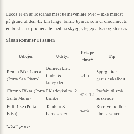
Lucca er en af Toscanas mest børnevenlige byer – ikke mindst
på grund af den 4,2 km lange, bilfrie bymur, som er omdannet til
en bred park-promenade med træskygge, legepladser og kiosker.
Sådan kommer I i sadlen
Pris pr.
Udlejer
Udstyr
Tip
time*
Børnecykler,
Rent a Bike Lucca
Spørg efter
trailer &
€4-5
(Porta San Pietro)
gratis cykelkort
ladcykler
Chrono Bikes (Porta
El-ladcykel m. 2
Perfekt til små
€10-12
Santa Maria)
bænke
søskende
Poli Bike (Porta
Tandem &
Reserver online
€5-6
Elisa)
barnesæder
i højsæsonen
*2024-priser