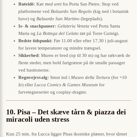
Ruteidé:
Kør
med uret
fra Porta San Pietro. Stop ved
platformene ved
Baluardo San Regolo
(kig ned i botanisk
have) og
Baluardo San Martino
(legeplads).
Is- & snackpauser:
Gelateria Veneta
ved Porta Santa
Maria og
La Bottega del Gelato
tæt på Torre Guinigi.
Bedste tidspunkt:
Før 11.00 eller efter 17.30 i juli-august
for lavere temperaturer og mindre trængsel.
Sikkerhed:
Muren er bred (op til 30 m) og har rækværk de
fleste steder, men hold fartgrænse på de smalle passager
ved bastionerne.
Regnvejrsvalg:
Smut ind i
Museo della Tortura
(for +10
år) eller
Lucca Comics & Games Museum
for
farvetegneserier og cosplay-dragter.
10. Pisa – Det skæve tårn & piazza dei
miracoli uden stress
Kun 25 min. fra Lucca ligger Pisas ikoniske plæner, hvor tårnet