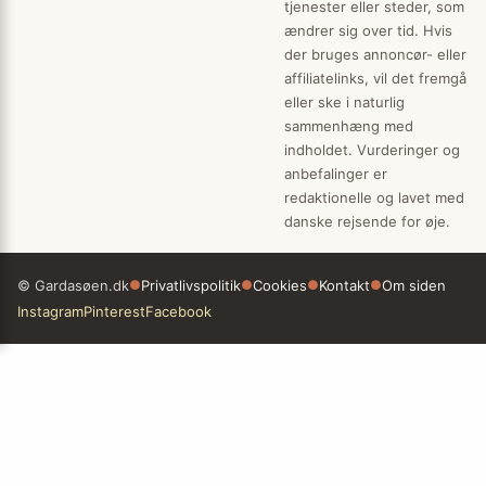
tjenester eller steder, som
ændrer sig over tid. Hvis
der bruges annoncør- eller
affiliatelinks, vil det fremgå
eller ske i naturlig
sammenhæng med
indholdet. Vurderinger og
anbefalinger er
redaktionelle og lavet med
danske rejsende for øje.
© Gardasøen.dk
●
Privatlivspolitik
●
Cookies
●
Kontakt
●
Om siden
Instagram
Pinterest
Facebook