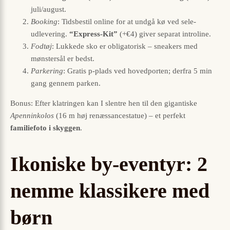
juli/august.
Booking
: Tids­bestil online for at undgå kø ved sele­
udlevering.
“Express-Kit”
(+€4) giver separat introline.
Fodtøj
: Lukkede sko er obligatorisk – sneakers med
mønster­sål er bedst.
Parkering
: Gratis p-plads ved hovedporten; derfra 5 min
gang gennem parken.
Bonus: Efter klatringen kan I slentre hen til den gigantiske
Apennin­kolos
(16 m høj renæssance­statue) – et perfekt
familiefoto i skyggen
.
Ikoniske by-eventyr: 2
nemme klassikere med
børn