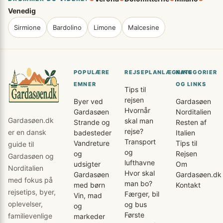
Venedig
Sirmione
Bardolino
Limone
Malcesine
POPULÆRE
REJSEPLANLÆGNING
KATEGORIER
EMNER
OG LINKS
Tips til
rejsen
Byer ved
Gardasøen
Hvornår
Gardasøen
Norditalien
Gardasøen.dk
skal man
Strande og
Resten af
rejse?
er en dansk
badesteder
Italien
Transport
Vandreture
Tips til
guide til
og
og
Rejsen
Gardasøen og
lufthavne
udsigter
Om
Norditalien
Hvor skal
Gardasøen
Gardasøen.dk
med fokus på
man bo?
med børn
Kontakt
rejsetips, byer,
Færger, bil
Vin, mad
oplevelser,
og bus
og
Første
familievenlige
markeder