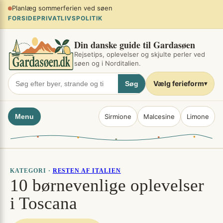
Spring
Planlæg sommerferien ved søen
×
til
FORSIDE
PRIVATLIVSPOLITIK
indhold
Din danske guide til Gardasøen
Rejsetips, oplevelser og skjulte perler ved
søen og i Norditalien.
Vælg ferieform
Søg
▾
Menu
Sirmione
Malcesine
Limone
KATEGORI ·
RESTEN AF ITALIEN
10 børnevenlige oplevelser
i Toscana