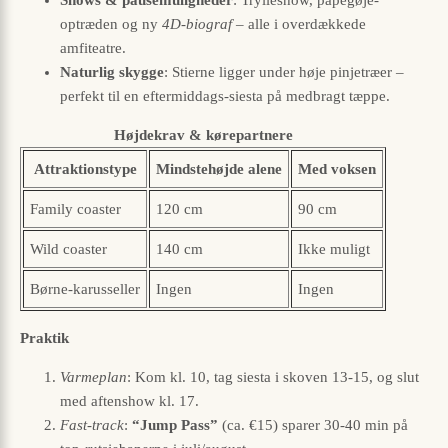
Shows & pausemuligheder
: Trylleshow, papegøje-
optræden og ny
4D-biograf
– alle i overdækkede
amfiteatre.
Naturlig skygge
: Stierne ligger under høje pinjetræer –
perfekt til en eftermiddags-siesta på medbragt tæppe.
Højdekrav & køre­partnere
Attraktions­type
Mindste­højde alene
Med voksen
Family coaster
120 cm
90 cm
Wild coaster
140 cm
Ikke muligt
Børne-karusseller
Ingen
Ingen
Praktik
Varmeplan
: Kom kl. 10, tag siesta i skoven 13-15, og slut
med aftenshow kl. 17.
Fast-track
:
“Jump Pass”
(ca. €15) sparer 30-40 min på