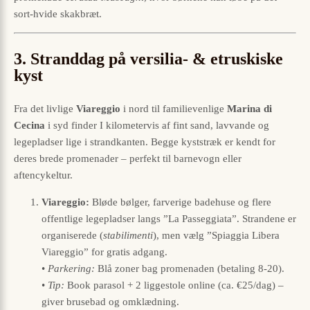
sort-hvide skakbræt.
3. Stranddag på versilia- & etruskiske
kyst
Fra det livlige
Viareggio
i nord til familievenlige
Marina di
Cecina
i syd finder I kilometervis af fint sand, lavvande og
legepladser lige i strandkanten. Begge kyststræk er kendt for
deres brede promenader – perfekt til barnevogn eller
aftencykeltur.
Viareggio:
Bløde bølger, farverige badehuse og flere
offentlige legepladser langs ”La Passeggiata”. Strandene er
organiserede (
stabilimenti
), men vælg ”Spiaggia Libera
Viareggio” for gratis adgang.
•
Parkering:
Blå zoner bag promenaden (betaling 8-20).
•
Tip:
Book parasol + 2 liggestole online (ca. €25/dag) –
giver brusebad og omklædning.