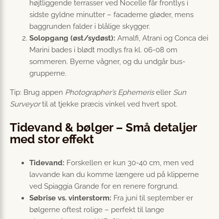
højtliggende terrasser ved Nocelle får frontlys i
sidste gyldne minutter – facaderne gløder, mens
baggrunden falder i blålige skygger.
Solopgang (øst/sydøst):
Amalfi, Atrani og Conca dei
Marini bades i blødt modlys fra kl. 06-08 om
sommeren. Byerne vågner, og du undgår bus-
grupperne.
Tip: Brug appen
Photographer’s Ephemeris
eller
Sun
Surveyor
til at tjekke præcis vinkel ved hvert spot.
Tidevand & bølger – Små detaljer
med stor effekt
Tidevand:
Forskellen er kun 30-40 cm, men ved
lavvande kan du komme længere ud på klipperne
ved Spiaggia Grande for en renere forgrund.
Søbrise vs. vinterstorm:
Fra juni til september er
bølgerne oftest rolige – perfekt til lange