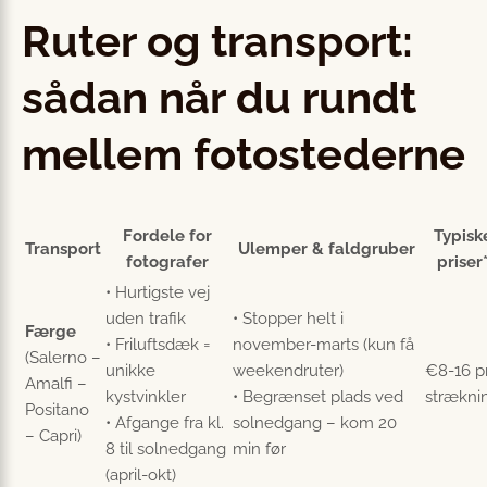
Ruter og transport:
sådan når du rundt
mellem fotostederne
Fordele for
Typisk
Transport
Ulemper & faldgruber
fotografer
priser
• Hurtigste vej
uden trafik
• Stopper helt i
Færge
• Friluftsdæk =
november-marts (kun få
(Salerno –
unikke
weekendruter)
€8-16 pr
Amalfi –
kystvinkler
• Begrænset plads ved
strækni
Positano
• Afgange fra kl.
solnedgang – kom 20
– Capri)
8 til solnedgang
min før
(april-okt)