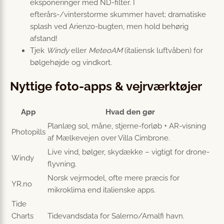
eksponeringer med ND-filter. I
efterårs-/vinterstorme skummer havet; dramatiske
splash ved Arienzo-bugten, men hold behørig
afstand!
Tjek
Windy
eller
MeteoAM
(italiensk luftvåben) for
bølgehøjde og vindkort.
Nyttige foto-apps & vejrværktøjer
App
Hvad den gør
Planlæg sol, måne, stjerne-forløb + AR-visning
Photopills
af Mælkevejen over Villa Cimbrone.
Live vind, bølger, skydække – vigtigt for drone-
Windy
flyvning.
Norsk vejrmodel, ofte mere præcis for
YR.no
mikroklima end italienske apps.
Tide
Charts
Tidevandsdata for Salerno/Amalfi havn.