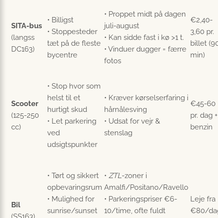
• Proppet midt på dagen
• Billigst
€2,40-
SITA-bus
juli-august
• Stoppesteder
3,60 pr.
(langss
• Kan sidde fast i kø >1 t.
tæt på de fleste
billet (9
DC163)
• Vinduer dugger = færre
bycentre
min)
fotos
• Stop hvor som
helst til et
• Kræver kørselserfaring i
Scooter
€45-60
hurtigt skud
hårnålesving
(125-250
pr. dag +
• Let parkering
• Udsat for vejr &
cc)
benzin
ved
stenslag
udsigtspunkter
• Tørt og sikkert
•
ZTL
-zoner i
opbevaringsrum
Amalfi/Positano/Ravello
• Mulighed for
• Parkeringspriser €6-
Leje fra
Bil
sunrise/sunset
10/time, ofte fuldt
€80/da
(SS163)