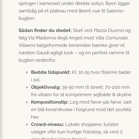
springer i kameraet under direkte sollys. Byen ligger
samtidig på et plateau med åbent vue til Salerno-
bugten.
Sådan finder du stedet:
Start ved
Piazza Duomo
og
følg Via Madonna degli Angeli mod
Villa Comunale
.
Villaens bølgeformede keramiske bænke giver et
næsten Gaudí-agtigt look – og en perfekt ramme til
bugten nedenfor.
Bedste tidspunkt:
Kl. 10-15 hvor fliserne bader
i sol.
Objektivvalg:
35-50 mm til street; 70-200 mm
fra villaen for at komprimere sejlbåde & skyline.
Kompositionstip:
Leg med farve-på-farve: sæt
en blå keramikvase i forgrund mod det azurblå
hav.
Crowd-niveau:
Lokale shoppere; turister
vælger ofte kun hurtige fotostop, så vent 2