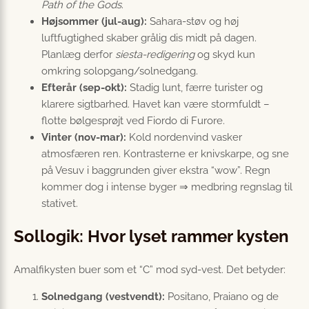
Path of the Gods
.
Højsommer (jul-aug):
Sahara-støv og høj
luftfugtighed skaber grålig dis midt på dagen.
Planlæg derfor
siesta-redigering
og skyd kun
omkring solopgang/solnedgang.
Efterår (sep-okt):
Stadig lunt, færre turister og
klarere sigtbarhed. Havet kan være stormfuldt –
flotte bølgesprøjt ved Fiordo di Furore.
Vinter (nov-mar):
Kold nordenvind vasker
atmosfæren ren. Kontrasterne er knivskarpe, og sne
på Vesuv i baggrunden giver ekstra “wow”. Regn
kommer dog i intense byger ⇒ medbring regnslag til
stativet.
Sollogik: Hvor lyset rammer kysten
Amalfikysten buer som et “C” mod syd-vest. Det betyder:
Solnedgang (vestvendt):
Positano, Praiano og de