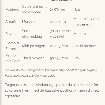
Gyldent time →
Positano
24-70 mm
Højt
solnedgang
Mellem (lav om
Amalfi
Morgen
16-35 mm
morgenen)
Sen
70-200 mm +
Ravello
Mellem
eftermiddag
vidvinkel
Fiordo di
Midt på dagen
24-105 mm
Lav til mellem
Furore
Path of
Tidlig morgen
50-135 mm
Lav
the Gods
*Crowd-niveau er en gennemsnitsvurdering i højsæson (juni-august).
Vælg skuldersæsoner for mere plads.
Følger du disse tidsvinduer og tips, har du alle chancer for
at komme hjem med de klassiske postkort – men i dit helt
eget take.