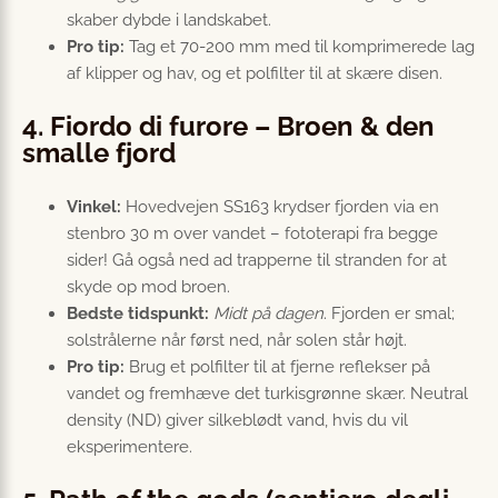
skaber dybde i landskabet.
Pro tip:
Tag et 70-200 mm med til komprimerede lag
af klipper og hav, og et polfilter til at skære disen.
4. Fiordo di furore – Broen & den
smalle fjord
Vinkel:
Hovedvejen SS163 krydser fjorden via en
stenbro 30 m over vandet – fototerapi fra begge
sider! Gå også ned ad trapperne til stranden for at
skyde op mod broen.
Bedste tidspunkt:
Midt på dagen
. Fjorden er smal;
solstrålerne når først ned, når solen står højt.
Pro tip:
Brug et polfilter til at fjerne reflekser på
vandet og fremhæve det turkisgrønne skær. Neutral
density (ND) giver silkeblødt vand, hvis du vil
eksperimentere.