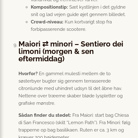
Kompositionstip:
Sæt kystlinjen i det gyldne
snit og lad vejen guide øjet gennem billedet.
Crowd-niveau:
Kun kortvarigt stop fra
forbipasserende scootere.
Maiori ⇄ minori – Sentiero dei
limoni (morgen & sen
eftermiddag)
Hvorfor?
En gammel mulesti mellem de to
søsterbyer bugter sig gennem terrasserede
citronlunde med uhindret udsyn til det åbne hav.
Nettene over træerne skaber bløde lyspletter og
grafiske mønstre.
Sådan finder du stedet:
Fra Maiori: start bag Chiesa
di San Francesco (skilt “Lemon Path”). Fra Minori: følg
trapperne op bag basilikaen. Ruten er ca. 3 km og
kræver 200 højdemeter.