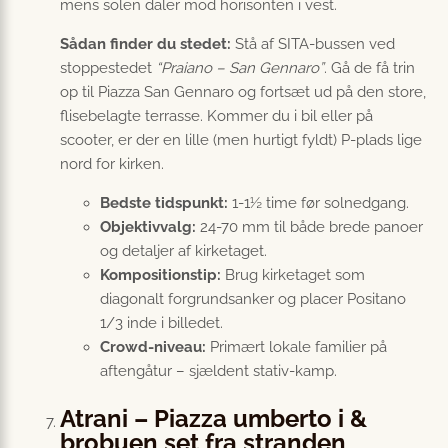
mens solen daler mod horisonten i vest.
Sådan finder du stedet:
Stå af SITA-bussen ved
stoppestedet
“Praiano – San Gennaro”
. Gå de få trin
op til Piazza San Gennaro og fortsæt ud på den store,
flisebelagte terrasse. Kommer du i bil eller på
scooter, er der en lille (men hurtigt fyldt) P-plads lige
nord for kirken.
Bedste tidspunkt:
1-1½ time før solnedgang.
Objektivvalg:
24-70 mm til både brede panoer
og detaljer af kirketaget.
Kompositionstip:
Brug kirketaget som
diagonalt forgrundsanker og placer Positano
1/3 inde i billedet.
Crowd-niveau:
Primært lokale familier på
aftengåtur – sjældent stativ-kamp.
Atrani – Piazza umberto i &
brobuen set fra stranden