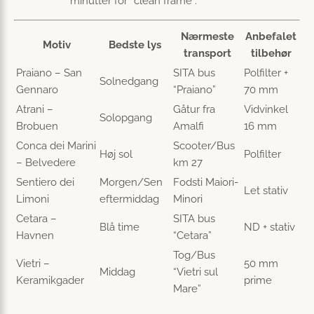
minutter for “clean frame”.
Nærmeste
Anbefalet
Motiv
Bedste lys
transport
tilbehør
Praiano – San
SITA bus
Polfilter +
Solnedgang
Gennaro
“Praiano”
70 mm
Atrani –
Gåtur fra
Vidvinkel
Solopgang
Brobuen
Amalfi
16 mm
Conca dei Marini
Scooter/Bus
Høj sol
Polfilter
– Belvedere
km 27
Sentiero dei
Morgen/Sen
Fodsti Maiori-
Let stativ
Limoni
eftermiddag
Minori
Cetara –
SITA bus
Blå time
ND + stativ
Havnen
“Cetara”
Tog/Bus
Vietri –
50 mm
Middag
“Vietri sul
Keramikgader
prime
Mare”