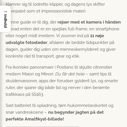
klamrer sig til lodrette klipper, og dagens lys skifter
→
farvepalet som et impressionistisk maleri.
Indhold
Denne guide er til dig, der
rejser med et kamera i hånden
– hvad enten det er en spejlløs full-frame, en smartphone
eller noget midt imellem. Vi zoomer ind på
11 nøje
udvalgte fotosteder
, afslører de bedste tidspunkter på
dagen, guider dig uden om menneskemylderet og giver
konkrete råd til transport, gear og etik.
Fra ikoniske panoramaer i Positano til skjulte citronstier
mellem Maiori og Minori:
Du får det hele
– samt tips til
skuldersæsoner, apps der forudser gyldent lys, og smarte
ruter, der sparer dig både tid og nerver i den berømte
trafikkaos på SS163.
Sæt batteriet til opladning, tøm hukommelseskortet og
snør vandreskoene –
nu begynder jagten på det
perfekte Amalfikyst-billede!