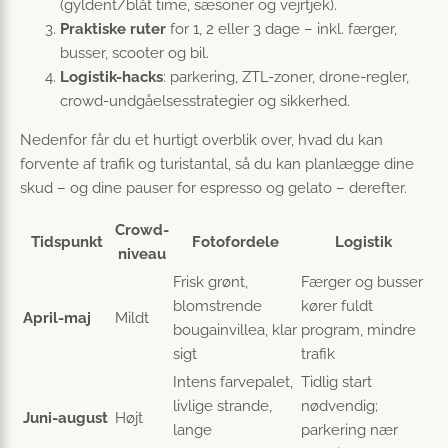
(gyldent/blåt time, sæsoner og vejrtjek).
Praktiske ruter
for 1, 2 eller 3 dage – inkl. færger,
busser, scooter og bil.
Logistik-hacks
: parkering, ZTL-zoner, drone-regler,
crowd-undgåelsesstrategier og sikkerhed.
Nedenfor får du et hurtigt overblik over, hvad du kan
forvente af trafik og turistantal, så du kan planlægge dine
skud – og dine pauser for espresso og gelato – derefter.
Crowd-
Tidspunkt
Fotofordele
Logistik
niveau
Frisk grønt,
Færger og busser
blomstrende
kører fuldt
April-maj
Mildt
bougainvillea, klar
program, mindre
sigt
trafik
Intens farvepalet,
Tidlig start
livlige strande,
nødvendig;
Juni-august
Højt
lange
parkering nær