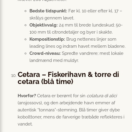
Bedste tidspunkt:
Før kl. 10 eller efter kl. 17 –
skrålys gennem løvet.
Objektivvalg:
24 mm til brede lundeskud; 50-
100 mm til citrondetaljer og byer i skakte.
Kompositionstip:
Brug nettenes linjer som
leading lines og indram havet mellem bladene.
Crowd-niveau:
Spredte vandrere; mest lokale
landmænd med muldyr.
Cetara – Fiskerihavn & torre di
cetara (blå time)
Hvorfor?
Cetara er berømt for sin
colatura di alici
(ansjossovs), og den arbejdende havn emmer af
autentisk “tonnara”-stemning. Blå timer giver dybe
kobolttoner, mens de farverige træbåde reflekteres i
vandet.