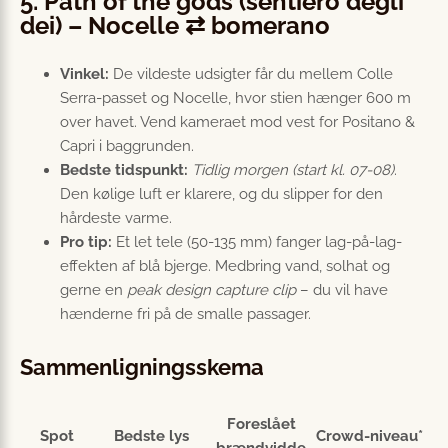
5. Path of the gods (sentiero degli
dei) – Nocelle ⇄ bomerano
Vinkel:
De vildeste udsigter får du mellem Colle
Serra-passet og Nocelle, hvor stien hænger 600 m
over havet. Vend kameraet mod vest for Positano &
Capri i baggrunden.
Bedste tidspunkt:
Tidlig morgen (start kl. 07-08)
.
Den kølige luft er klarere, og du slipper for den
hårdeste varme.
Pro tip:
Et let tele (50-135 mm) fanger lag-på-lag-
effekten af blå bjerge. Medbring vand, solhat og
gerne en
peak design capture clip
– du vil have
hænderne fri på de smalle passager.
Sammenligningsskema
Foreslået
Spot
Bedste lys
Crowd-niveau*
brændvidde