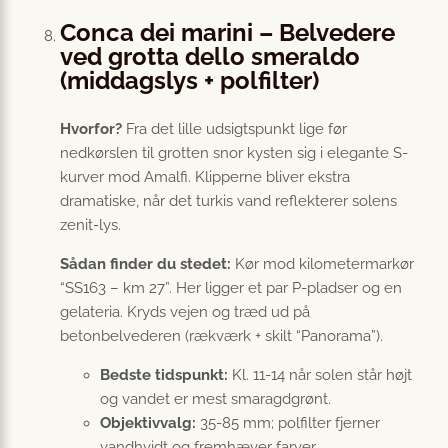
Conca dei marini – Belvedere
ved grotta dello smeraldo
(middagslys + polfilter)
Hvorfor?
Fra det lille udsigtspunkt lige før
nedkørslen til grotten snor kysten sig i elegante S-
kurver mod Amalfi. Klipperne bliver ekstra
dramatiske, når det turkis vand reflekterer solens
zenit-lys.
Sådan finder du stedet:
Kør mod kilometermarkør
“SS163 – km 27”. Her ligger et par P-pladser og en
gelateria. Kryds vejen og træd ud på
betonbelvederen (rækværk + skilt “Panorama”).
Bedste tidspunkt:
Kl. 11-14 når solen står højt
og vandet er mest smaragdgrønt.
Objektivvalg:
35-85 mm; polfilter fjerner
vandhvidt og fremhæver farver.