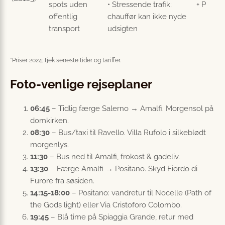
spots uden
• Stressende trafik;
+ P
offentlig
chauffør kan ikke nyde
transport
udsigten
*Priser 2024; tjek seneste tider og tariffer.
Foto-venlige rejseplaner
06:45
– Tidlig færge Salerno → Amalfi. Morgensol på
domkirken.
08:30
– Bus/taxi til Ravello. Villa Rufolo i silkeblødt
morgenlys.
11:30
– Bus ned til Amalfi, frokost & gadeliv.
13:30
– Færge Amalfi → Positano. Skyd Fiordo di
Furore fra søsiden.
14:15-18:00
– Positano: vandretur til Nocelle (Path of
the Gods light) eller Via Cristoforo Colombo.
19:45
– Blå time på Spiaggia Grande, retur med