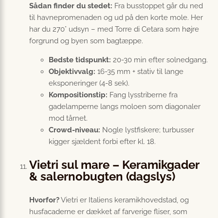
Sådan finder du stedet:
Fra busstoppet går du ned
til havnepromenaden og ud på den korte mole. Her
har du 270° udsyn – med Torre di Cetara som højre
forgrund og byen som bagtæppe.
Bedste tidspunkt:
20-30 min efter solnedgang.
Objektivvalg:
16-35 mm + stativ til lange
eksponeringer (4-8 sek).
Kompositionstip:
Fang lysstriberne fra
gadelamperne langs moloen som diagonaler
mod tårnet.
Crowd-niveau:
Nogle lystfiskere; turbusser
kigger sjældent forbi efter kl. 18.
Vietri sul mare – Keramikgader
& salernobugten (dagslys)
Hvorfor?
Vietri er Italiens keramikhovedstad, og
husfacaderne er dækket af farverige fliser, som