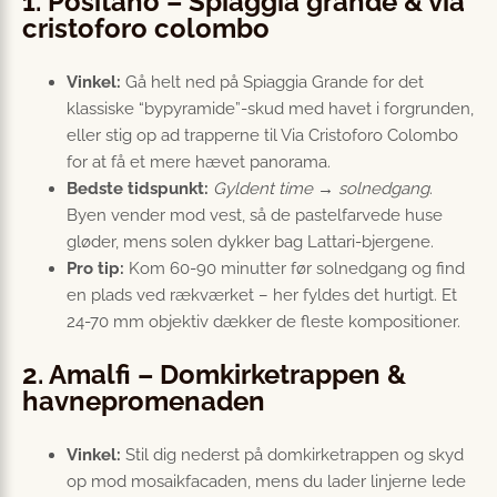
1. Positano – Spiaggia grande & via
cristoforo colombo
Vinkel:
Gå helt ned på Spiaggia Grande for det
klassiske “bypyramide”-skud med havet i forgrunden,
eller stig op ad trapperne til Via Cristoforo Colombo
for at få et mere hævet panorama.
Bedste tidspunkt:
Gyldent time → solnedgang
.
Byen vender mod vest, så de pastelfarvede huse
gløder, mens solen dykker bag Lattari-bjergene.
Pro tip:
Kom 60-90 minutter før solnedgang og find
en plads ved rækværket – her fyldes det hurtigt. Et
24-70 mm objektiv dækker de fleste kompositioner.
2. Amalfi – Domkirketrappen &
havnepromenaden
Vinkel:
Stil dig nederst på domkirketrappen og skyd
op mod mosaikfacaden, mens du lader linjerne lede