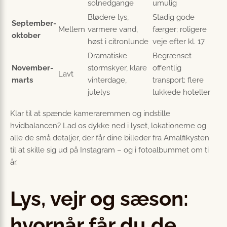
solnedgange
umulig
Blødere lys,
Stadig gode
September-
Mellem
varmere vand,
færger; roligere
oktober
høst i citronlunde
veje efter kl. 17
Dramatiske
Begrænset
November-
stormskyer, klare
offentlig
Lavt
marts
vinterdage,
transport; flere
julelys
lukkede hoteller
Klar til at spænde kameraremmen og indstille
hvidbalancen? Lad os dykke ned i lyset, lokationerne og
alle de små detaljer, der får dine billeder fra Amalfikysten
til at skille sig ud på Instagram – og i fotoalbummet om ti
år.
Lys, vejr og sæson:
hvornår får du de