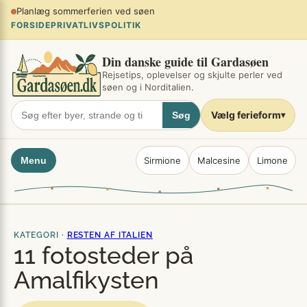
Spring
Planlæg sommerferien ved søen
×
til
FORSIDE
PRIVATLIVSPOLITIK
indhold
Din danske guide til Gardasøen
Rejsetips, oplevelser og skjulte perler ved
søen og i Norditalien.
Vælg ferieform
Søg
▾
Menu
Sirmione
Malcesine
Limone
KATEGORI ·
RESTEN AF ITALIEN
11 fotosteder på
Amalfikysten