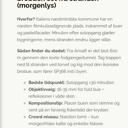
(morgenlys)
Hvorfor?
Italiens næstmindste kommune har en
næsten filmkulisselignende plads, indrammet af buer
og pastelfacader. Minuten efter solopgang gløder
bygningerne, mens stranden endnu ligger stille.
Sådan finder du stedet:
Fra Amalfi er det blot 600
m gennem den korte fodgængertunnel. Tag trappen
ned til stranden ved torvet og kig mod den ikoniske
brobue, som fører SP366 ind i byen.
Bedste tidspunkt:
Solopgang ±30 minutter.
Objektivvalg:
16-35 mm for fuld bue +
refleksioner i våde sten.
Kompositionstip:
Placer buen som ramme og
vent på en farverig fiskerbåd der krydser.
Crowd-niveau:
Næsten tomt – kun
morgenfriske katte og enkelte fiskere.