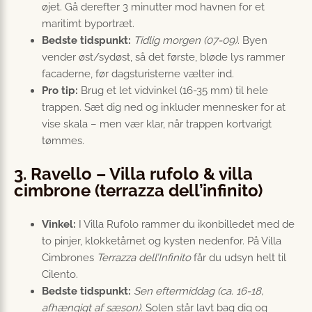
øjet. Gå derefter 3 minutter mod havnen for et
maritimt byportræt.
Bedste tidspunkt:
Tidlig morgen (07-09)
. Byen
vender øst/sydøst, så det første, bløde lys rammer
facaderne, før dagsturisterne vælter ind.
Pro tip:
Brug et let vidvinkel (16-35 mm) til hele
trappen. Sæt dig ned og inkluder mennesker for at
vise skala – men vær klar, når trappen kortvarigt
tømmes.
3. Ravello – Villa rufolo & villa
cimbrone (terrazza dell’infinito)
Vinkel:
I Villa Rufolo rammer du ikonbilledet med de
to pinjer, klokketårnet og kysten nedenfor. På Villa
Cimbrones
Terrazza dell’Infinito
får du udsyn helt til
Cilento.
Bedste tidspunkt:
Sen eftermiddag (ca. 16-18,
afhængigt af sæson)
. Solen står lavt bag dig og