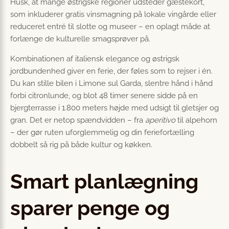
Husk, at mange østrigske regioner udsteder gæstekort,
som inkluderer gratis vinsmagning på lokale vingårde eller
reduceret entré til slotte og museer – en oplagt måde at
forlænge de kulturelle smagsprøver på.
Kombinationen af italiensk elegance og østrigsk
jordbundenhed giver en ferie, der føles som to rejser i én.
Du kan stille bilen i Limone sul Garda, slentre hånd i hånd
forbi citronlunde, og blot 48 timer senere sidde på en
bjergterrasse i 1.800 meters højde med udsigt til gletsjer og
gran. Det er netop spændvidden – fra
aperitivo
til alpehorn
– der gør ruten uforglemmelig og din feriefortælling
dobbelt så rig på både kultur og køkken.
Smart planlægning
sparer penge og