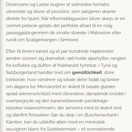
Desenzano og Lazise bugner af solmodne tomater,
olivenolie og skiver af pecorino, som sælgeren skærer
direkte fra hjulet. Når eftermiddagssolen bliver skarp, er en
cremet pistacie-gelato det perfekte afsæt til en rolig
passeggiata
gennem de smalle stræder i Malcesine eller
rundt om Scaligerborgen i Sirmione.
Efter få timers kørsel og et par hundrede højdemeter
ændrer scenen sig dramatisk: rød-hvide alpehytter, ranglen
fra koflokke og duften af friskhøvlet fyrretræ. I Tyrol og
Salzburgerland handler livet om
gemütlichkeit
; store
træborde, hvor vandrere og lokale deler fadøl og tanker
om dagens tur. Menukortet er skåret til basale glæder:
sprød wienerschnitzel med citronskive, dampende knödel i
svampegryde og den karamelliserede pandekage-
klassiker kaiserschmarrn, der serveres med et skævt smil
og støvfint florsukker. Gør du stop i en
Buschenschank
i
Kärnten, kan du udskifte øllen med en mineralsk
sauvignon blanc fra Südsteiermark – et overraskende