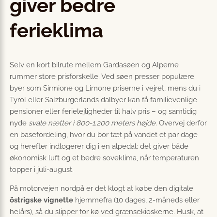
giver bedre
ferieklima
Selv en kort bilrute mellem Gardasøen og Alperne
rummer store prisforskelle. Ved søen presser populære
byer som Sirmione og Limone priserne i vejret, mens du i
Tyrol eller Salzburgerlands dalbyer kan få familievenlige
pensioner eller ferielejligheder til halv pris – og samtidig
nyde
svale nætter i 800-1.200 meters højde
. Overvej derfor
en basefordeling, hvor du bor tæt på vandet et par dage
og herefter indlogerer dig i en alpedal: det giver både
økonomisk luft og et bedre soveklima, når temperaturen
topper i juli-august.
På motorvejen nordpå er det klogt at købe den digitale
östrigske vignette
hjemmefra (10 dages, 2-måneds eller
helårs), så du slipper for kø ved grænsekioskerne. Husk, at