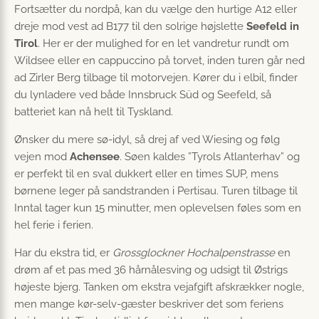
Fortsætter du nordpå, kan du vælge den hurtige A12 eller
dreje mod vest ad B177 til den solrige højslette
Seefeld in
Tirol
. Her er der mulighed for en let vandretur rundt om
Wildsee eller en cappuccino på torvet, inden turen går ned
ad Zirler Berg tilbage til motorvejen. Kører du i elbil, finder
du lynladere ved både Innsbruck Süd og Seefeld, så
batteriet kan nå helt til Tyskland.
Ønsker du mere sø-idyl, så drej af ved Wiesing og følg
vejen mod
Achensee
. Søen kaldes ”Tyrols Atlanterhav” og
er perfekt til en sval dukkert eller en times SUP, mens
børnene leger på sandstranden i Pertisau. Turen tilbage til
Inntal tager kun 15 minutter, men oplevelsen føles som en
hel ferie i ferien.
Har du ekstra tid, er
Grossglockner Hochalpenstrasse
en
drøm af et pas med 36 hårnålesving og udsigt til Østrigs
højeste bjerg. Tanken om ekstra vejafgift afskrækker nogle,
men mange kør-selv-gæster beskriver det som feriens