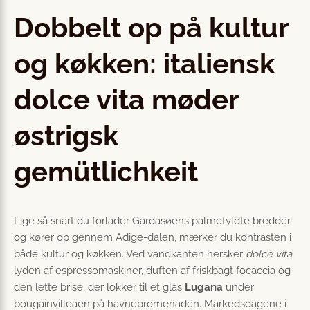
Dobbelt op på kultur
og køkken: italiensk
dolce vita møder
østrigsk
gemütlichkeit
Lige så snart du forlader Gardasøens palmefyldte bredder
og kører op gennem Adige-dalen, mærker du kontrasten i
både kultur og køkken. Ved vandkanten hersker
dolce vita
;
lyden af espressomaskiner, duften af friskbagt focaccia og
den lette brise, der lokker til et glas
Lugana
under
bougainvilleaen på havnepromenaden. Markedsdagene i