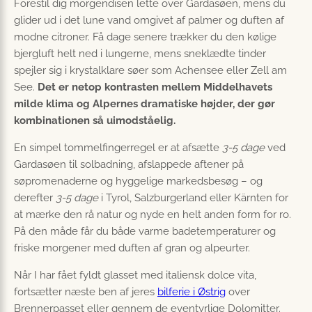
Forestil dig morgendisen lette over Gardasøen, mens du
glider ud i det lune vand omgivet af palmer og duften af
modne citroner. Få dage senere trækker du den kølige
bjergluft helt ned i lungerne, mens sneklædte tinder
spejler sig i krystalklare søer som Achensee eller Zell am
See.
Det er netop kontrasten mellem Middelhavets
milde klima og Alpernes dramatiske højder, der gør
kombinationen så uimodståelig.
En simpel tommelfingerregel er at afsætte
3-5 dage
ved
Gardasøen til solbadning, afslappede aftener på
søpromenaderne og hyggelige markedsbesøg – og
derefter
3-5 dage
i Tyrol, Salzburgerland eller Kärnten for
at mærke den rå natur og nyde en helt anden form for ro.
På den måde får du både varme badetemperaturer og
friske morgener med duften af gran og alpeurter.
Når I har fået fyldt glasset med italiensk dolce vita,
fortsætter næste ben af jeres
bilferie i Østrig
over
Brennerpasset eller gennem de eventyrlige Dolomitter.