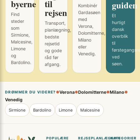
byerne
til
guiden
Kombinér
rejsen
Gardasøen
Find
Et
med
steder
hurtigt
Transport,
Verona,
som
dansk
planlægning,
Dolomitterne,
Sirmione,
overblik
bedste
Milano
Malcesine,
til
rejsetid
eller
Limone
førstegangsr
og gode
Venedig.
og
ved
råd før
Bardolino.
søen.
afgang.
Verona
Dolomitterne
Milano
DRØMMER DU VIDERE?
●
●
●
●
Venedig
Sirmione
Bardolino
Limone
Malcesine
POPULÆRE
REJSEPLANLÆGNING
KATEGORIER