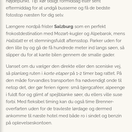
højdepunkt. Tip: kør tidligt formiddag eller sent
eftermiddag for at undgå busserne og få de bedste
fotostop næsten for dig selv.
Længere nordpå frister
Salzburg
som en perfekt
frokostdestination med Mozart-kugler og Alpebarok, mens
Hallstatt
er et stemningsfuldt aftensstop. Parker uden for
den lille by og gå de få hundrede meter ind langs søen, så
slipper du for at kante bilen gennem de smalle gader.
Uanset om du vælger den direkte eller den sceniske vej,
så planlæg ruten i
korte etaper
på 1-2 timer bag rattet. På
den måde forvandles transporten fra nødvendigt onde til
netop det, der gør ferien rigere: små bjergcaféer, alpeenge
i fuldt flor og glimt af spejlblanke søer, du ellers ville suse
forbi. Med fleksibel timing kan du også time Brenner-
overfarten uden for de travleste lørdage og dermed
ankomme til næste hotel med både ro i sindet og benzin
på oplevelseskontoen.