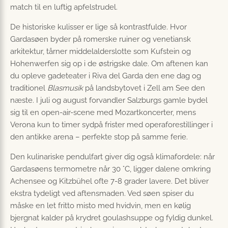
match til en luftig apfelstrudel.
De historiske kulisser er lige så kontrastfulde. Hvor
Gardasøen byder på romerske ruiner og venetiansk
arkitektur, tårner middelalderslotte som Kufstein og
Hohenwerfen sig op i de østrigske dale. Om aftenen kan
du opleve gadeteater i Riva del Garda den ene dag og
traditionel
Blasmusik
på landsbytovet i Zell am See den
næste. I juli og august forvandler Salzburgs gamle bydel
sig til en open-air-scene med Mozartkoncerter, mens
Verona kun to timer sydpå frister med operaforestillinger i
den antikke arena – perfekte stop på samme ferie.
Den kulinariske pendulfart giver dig også klimafordele: når
Gardasøens termometre når 30 °C, ligger dalene omkring
Achensee og Kitzbühel ofte 7-8 grader lavere. Det bliver
ekstra tydeligt ved aftensmaden. Ved søen spiser du
måske en let fritto misto med hvidvin, men en kølig
bjergnat kalder på krydret goulashsuppe og fyldig dunkel.