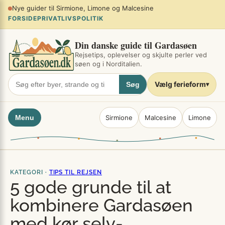
Spring
Planlæg sommerferien ved søen
×
til
FORSIDE
PRIVATLIVSPOLITIK
indhold
Din danske guide til Gardasøen
Rejsetips, oplevelser og skjulte perler ved
søen og i Norditalien.
Vælg ferieform
Søg
▾
Menu
Sirmione
Malcesine
Limone
KATEGORI ·
TIPS TIL REJSEN
5 gode grunde til at
kombinere Gardasøen
med kør selv-