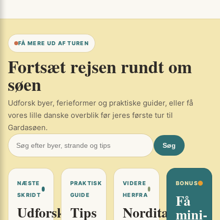
FÅ MERE UD AF TUREN
Fortsæt rejsen rundt om
søen
Udforsk byer, ferieformer og praktiske guider, eller få
vores lille danske overblik før jeres første tur til
Gardasøen.
Søg
NÆSTE
PRAKTISK
VIDERE
BONUS
Få
SKRIDT
GUIDE
HERFRA
Udforsk
Tips
Norditalien
mini-