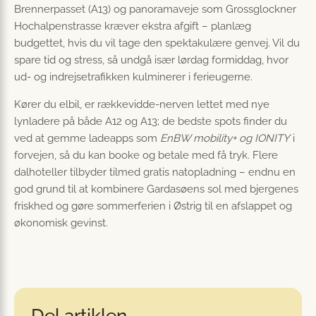
Brennerpasset (A13) og panorama­veje som Grossglockner
Hochalpenstrasse kræver ekstra afgift – planlæg
budgettet, hvis du vil tage den spektakulære genvej. Vil du
spare tid og stress, så undgå især lørdag formiddag, hvor
ud- og indrejsetrafikken kulminerer i ferieugerne.
Kører du elbil, er rækkevidde-nerven lettet med nye
lynladere på både A12 og A13; de bedste spots finder du
ved at gemme ladeapps som
EnBW mobility+ og IONITY
i
forvejen, så du kan booke og betale med få tryk. Flere
dalhoteller tilbyder tilmed gratis natopladning – endnu en
god grund til at kombinere Gardasøens sol med bjergenes
friskhed og gøre sommerferien i Østrig til en afslappet og
økonomisk gevinst.
Del artiklen