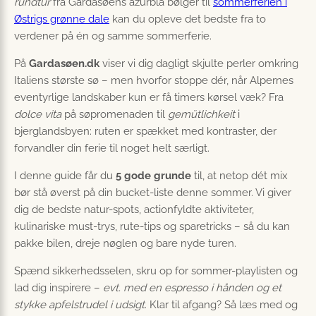
rundtur
fra Gardasøens azurblå bølger til
sommerferien i
Østrigs grønne dale
kan du opleve det bedste fra to
verdener på én og samme sommerferie.
På
Gardasøen.dk
viser vi dig dagligt skjulte perler omkring
Italiens største sø – men hvorfor stoppe dér, når Alpernes
eventyrlige landskaber kun er få timers kørsel væk? Fra
dolce vita
på søpromenaden til
gemütlichkeit
i
bjerglandsbyen: ruten er spækket med kontraster, der
forvandler din ferie til noget helt særligt.
I denne guide får du
5 gode grunde
til, at netop dét mix
bør stå øverst på din bucket-liste denne sommer. Vi giver
dig de bedste natur-spots, actionfyldte aktiviteter,
kulinariske must-trys, rute-tips og sparetricks – så du kan
pakke bilen, dreje nøglen og bare nyde turen.
Spænd sikkerhedsselen, skru op for sommer-playlisten og
lad dig inspirere –
evt. med en espresso i hånden og et
stykke apfelstrudel i udsigt
. Klar til afgang? Så læs med og