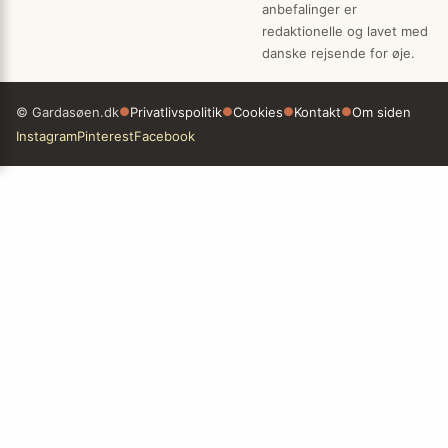
anbefalinger er
redaktionelle og lavet med
danske rejsende for øje.
© Gardasøen.dk
●
Privatlivspolitik
●
Cookies
●
Kontakt
●
Om siden
Instagram
Pinterest
Facebook