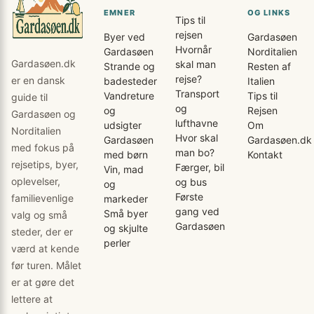
EMNER
OG LINKS
Tips til
rejsen
Byer ved
Gardasøen
Hvornår
Gardasøen
Norditalien
Gardasøen.dk
skal man
Strande og
Resten af
rejse?
er en dansk
badesteder
Italien
Transport
Vandreture
Tips til
guide til
og
og
Rejsen
Gardasøen og
lufthavne
udsigter
Om
Norditalien
Hvor skal
Gardasøen
Gardasøen.dk
med fokus på
man bo?
med børn
Kontakt
rejsetips, byer,
Færger, bil
Vin, mad
oplevelser,
og bus
og
Første
familievenlige
markeder
gang ved
Små byer
valg og små
Gardasøen
og skjulte
steder, der er
perler
værd at kende
før turen. Målet
er at gøre det
lettere at