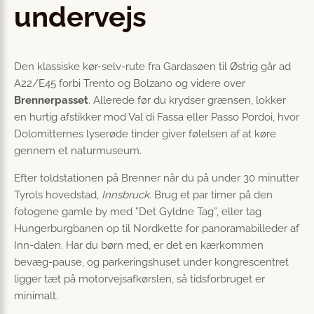
undervejs
Den klassiske kør-selv-rute fra Gardasøen til Østrig går ad
A22/E45 forbi Trento og Bolzano og videre over
Brennerpasset
. Allerede før du krydser grænsen, lokker
en hurtig afstikker mod Val di Fassa eller Passo Pordoi, hvor
Dolomitternes lyserøde tinder giver følelsen af at køre
gennem et naturmuseum.
Efter toldstationen på Brenner når du på under 30 minutter
Tyrols hovedstad,
Innsbruck
. Brug et par timer på den
fotogene gamle by med ”Det Gyldne Tag”, eller tag
Hungerburgbanen op til Nordkette for panoramabilleder af
Inn-dalen. Har du børn med, er det en kærkommen
bevæg-pause, og parkeringshuset under kongrescentret
ligger tæt på motorvejsafkørslen, så tidsforbruget er
minimalt.