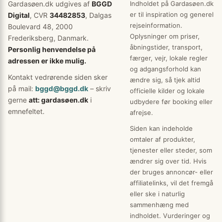
Gardasøen.dk udgives af
BGGD
Indholdet på Gardasøen.dk
er til inspiration og generel
Digital
, CVR
34482853
, Dalgas
rejseinformation.
Boulevard 48, 2000
Oplysninger om priser,
Frederiksberg, Danmark.
åbningstider, transport,
Personlig henvendelse på
færger, vejr, lokale regler
adressen er ikke mulig.
og adgangsforhold kan
Kontakt vedrørende siden sker
ændre sig, så tjek altid
på mail:
bggd@bggd.dk
– skriv
officielle kilder og lokale
gerne
att: gardasøen.dk
i
udbydere før booking eller
emnefeltet.
afrejse.
Siden kan indeholde
omtaler af produkter,
tjenester eller steder, som
ændrer sig over tid. Hvis
der bruges annoncør- eller
affiliatelinks, vil det fremgå
eller ske i naturlig
sammenhæng med
indholdet. Vurderinger og