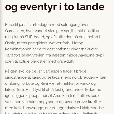
og eventyr i to lande
Forestil jer at starte dagen med solopgang over
Gardasøen, hvor vandet stadig er spejlblankt nok til en
rolig tur på SUP-board, og afslutte den på en alpetop i
Østrig, mens paragliders svæver forbi. Netop
kombinationen af de to destinationer giver
maksimal
variation
på aktivferien: fra næsten middelhavslune dyp i
søen til kølige bjergstier med gran-duft.
På den sydlige del af Gardasøen finder I brede
sandstrande til kajak og sejlads, mens nordbredden – især
omkring Torbole og Riva – er et mekka for wind- og
kitesurfere. Har I lyst til at få fast grund under fødderne
igen, ligger klippeparadiset Arco kun ti minutters kørsel
væk; her kan både begyndere og øvede prøve kræfter
med kalkstensvægge, der er legendariske i klatrekredse.
Lej udstyr lokalt eller book en guidet intro – italiensk