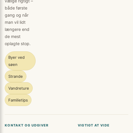
vælge rigtigt –
både første
gang og når
man vil lidt
længere end
de mest
oplagte stop.
Byer ved
søen
Strande
Vandreture
Familietips
KONTAKT OG UDGIVER
VIGTIGT AT VIDE