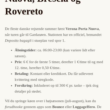
Rovereto
De fleste danske rejsende rammer først
Verona Porta Nuova
,
når turen går til Gardasøen. Stationen har en officiel, bemandet
Deposito bagagli
i stueplan ved spor 1.
Åbningstider:
ca. 06:00-23:00 (kan variere lidt efter
sæson).
Pris:
6 € for de første 5 timer, derefter 1 €/time til og med
12. time, herefter 0,50 €/time.
Betaling:
Kontant eller kreditkort. Du får udleveret
kvittering med stregkode.
Forsikring:
Inkluderet op til 300 € pr. taske – tjek dog
detaljer på stedet.
Vil du springe køen over i højsæsonen (juli-august), kan du
forudbooke
gennem apps som
Bounce
eller
LuggageHero
. De