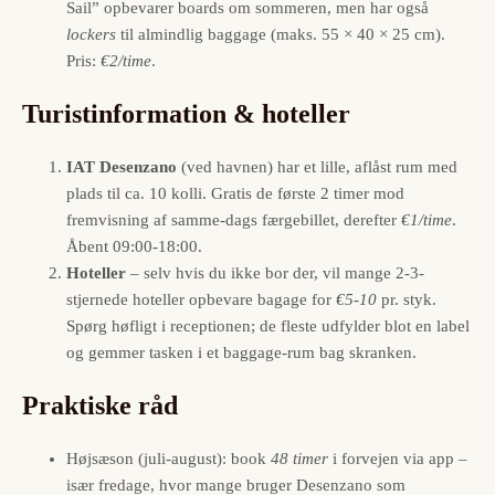
Sail” opbevarer boards om sommeren, men har også
lockers
til almindlig baggage (maks. 55 × 40 × 25 cm).
Pris:
€2/time
.
Turistinformation & hoteller
IAT Desenzano
(ved havnen) har et lille, aflåst rum med
plads til ca. 10 kolli. Gratis de første 2 timer mod
fremvisning af samme-dags færgebillet, derefter
€1/time
.
Åbent 09:00-18:00.
Hoteller
– selv hvis du ikke bor der, vil mange 2-3-
stjernede hoteller opbevare bagage for
€5-10
pr. styk.
Spørg høfligt i receptionen; de fleste udfylder blot en label
og gemmer tasken i et baggage-rum bag skranken.
Praktiske råd
Højsæson (juli-august): book
48 timer
i forvejen via app –
især fredage, hvor mange bruger Desenzano som