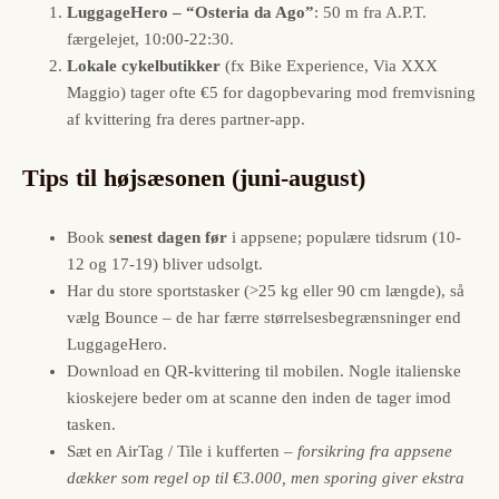
LuggageHero – “Osteria da Ago”
: 50 m fra A.P.T.
færgelejet, 10:00-22:30.
Lokale cykelbutikker
(fx Bike Experience, Via XXX
Maggio) tager ofte €5 for dagopbevaring mod fremvisning
af kvittering fra deres partner-app.
Tips til højsæsonen (juni-august)
Book
senest dagen før
i appsene; populære tidsrum (10-
12 og 17-19) bliver udsolgt.
Har du store sportstasker (>25 kg eller 90 cm længde), så
vælg Bounce – de har færre størrelsesbegrænsninger end
LuggageHero.
Download en QR-kvittering til mobilen. Nogle italienske
kioskejere beder om at scanne den inden de tager imod
tasken.
Sæt en AirTag / Tile i kufferten –
forsikring fra appsene
dækker som regel op til €3.000, men sporing giver ekstra