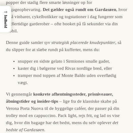
popper der stadig flere smarte løsninger op for
bagageopbevaring.
Det gælder også rundt om Gardasøen
, hvor
→
små vinbarer, cykelbutikker og togstationer i dag fungerer som
Indhold
midlertidige garderober – ofte booket på få sekunder via din
mobil.
Denne guide samler
syv strategisk placerede knudepunkter
, så
du slipper for at slæbe rundt på kufferter, mens du:
snupper en sidste gelato i Sirmiones smalle gader,
kaster dig i bølgerne ved Rivas nordlige bred, eller
tramper mod toppen af Monte Baldo uden overflødig
vægt.
Vi gennemgår
konkrete afhentningssteder, prisniveauer,
åbningstider og insider-tips
– lige fra de klassiske skabe på
Verona Porta Nuova til de hyggelige caféer, der passer på din
trolley mod en cappuccino. Pack light, rejs frit, og lad os vise
dig, hvor din bagage har det bedst, mens du selv oplever
det
bedste af Gardasøen.