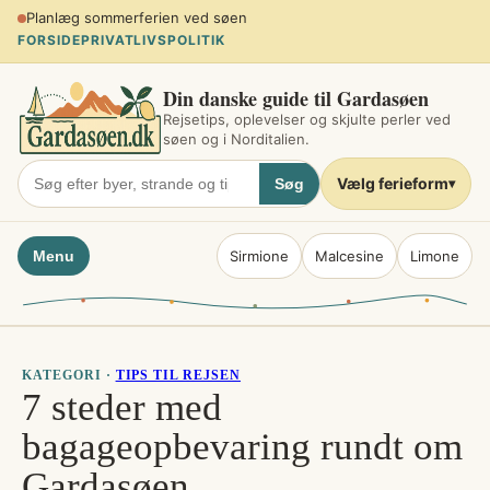
Spring
Planlæg sommerferien ved søen
til
FORSIDE
PRIVATLIVSPOLITIK
indhold
Din danske guide til Gardasøen
Rejsetips, oplevelser og skjulte perler ved
søen og i Norditalien.
Vælg ferieform
Søg
▾
Menu
Sirmione
Malcesine
Limone
KATEGORI ·
TIPS TIL REJSEN
7 steder med
bagageopbevaring rundt om
Gardasøen