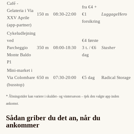
Café ‑
fra €4 +
Gelateria i Via
150 m
08:30-22:00
€1
LuggageHero
XXV Aprile
forsikring
(app-partner)
Cykeludlejning
ved
€4 første
Parcheggio
350 m
08:00-18:30
3 t. / €6
Stasher
Monte Baldo
dag
P1
Mini-market i
Via Colombare
650 m
07:30-20:00
€5 dag
Radical Storage
(busstop)
* Åbningstider kan variere i skulder- og vintersæson – tjek den valgte app inden
ankomst.
Sådan griber du det an, når du
ankommer