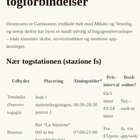
togforbindelser
Desenzano er Gardasøens
trafikale hub
mod Milano og Venedig,
og netop derfor har byen et sundt udvalg af bagageopbevaringer
– både klassiske skabe, servicebutikker og moderne app-
løsninger.
Nær togstationen (stazione fs)
Pris-
Book
Udbyder
Placering
Åbningstider*
interval
online?
€6/5
Trenitalia
Inde i
timer
Nej –
stationsbygningen,
06:30-20:30
(Deposito
€9/24
walk-in
perron 1
bagagli)
timer
Bar “La Stazione”
Fra
Ja, via
Bounce
(60 m fra
07:00-21:00
€5/pose
app/web
hovedindgang)