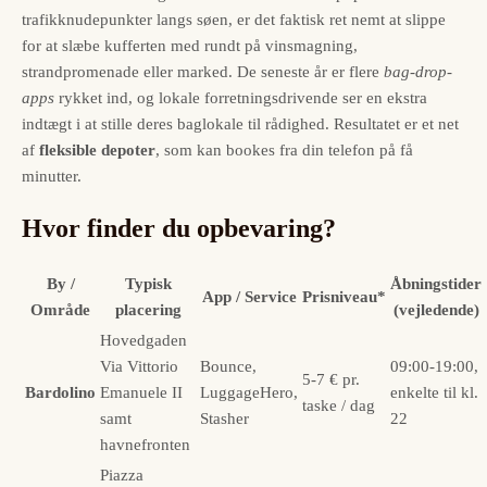
trafikknudepunkter langs søen, er det faktisk ret nemt at slippe
for at slæbe kufferten med rundt på vinsmagning,
strandpromenade eller marked. De seneste år er flere
bag-drop-
apps
rykket ind, og lokale forretningsdrivende ser en ekstra
indtægt i at stille deres baglokale til rådighed. Resultatet er et net
af
fleksible depoter
, som kan bookes fra din telefon på få
minutter.
Hvor finder du opbevaring?
By /
Typisk
Åbningstider
App / Service
Prisniveau*
Område
placering
(vejledende)
Hovedgaden
Via Vittorio
Bounce,
09:00-19:00,
5-7 € pr.
Bardolino
Emanuele II
LuggageHero,
enkelte til kl.
taske / dag
samt
Stasher
22
havnefronten
Piazza