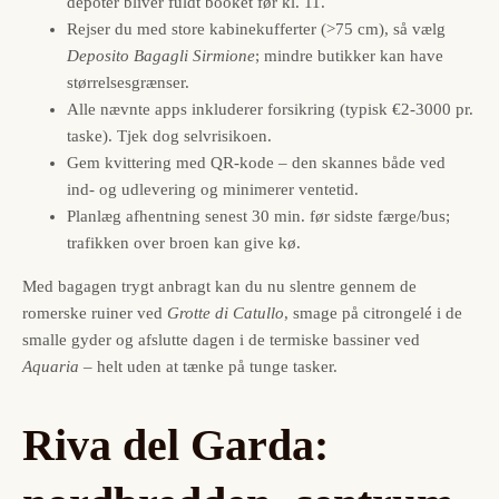
depoter bliver fuldt booket før kl. 11.
Rejser du med store kabinekufferter (>75 cm), så vælg
Deposito Bagagli Sirmione
; mindre butikker kan have
størrelsesgrænser.
Alle nævnte apps inkluderer forsikring (typisk €2-3000 pr.
taske). Tjek dog selvrisikoen.
Gem kvittering med QR-kode – den skannes både ved
ind- og udlevering og minimerer ventetid.
Planlæg afhentning senest 30 min. før sidste færge/bus;
trafikken over broen kan give kø.
Med bagagen trygt anbragt kan du nu slentre gennem de
romerske ruiner ved
Grotte di Catullo
, smage på citrongelé i de
smalle gyder og afslutte dagen i de termiske bassiner ved
Aquaria
– helt uden at tænke på tunge tasker.
Riva del Garda: