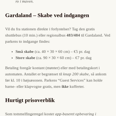
ro i maven.
Gardaland – Skabe ved indgangen
Vil du fra stationen direkte i forlystelser? Tag den gratis
shuttlebus (10 min.) eller regionalbus
483/484
til Gardaland. Ved
parkens to indgange findes:
Små skabe
(ca. 40 × 30 × 60 cm) – €5 pr. dag
Store skabe
(ca. 90 × 30 × 60 cm) – €7 pr. dag
Betaling foregår kontant (mønter) eller med betalingskort i
automaten. Antallet er begrænset til
knap 200 skabe
, så ankom
før kl. 10 i højsæsonen. Parkens “Guest Services” kan holde
barne- eller klapvogne gratis, men
ikke
kufferter.
Hurtigt prisoverblik
Som tommelfingerregel koster
app-baseret opbevaring i