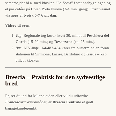
samarbejder bl.a. med kiosken “La Sosta” i stationsbygningen og
et par caféer på Corso Porta Nuova (3-4 min. gang). Prisniveauet
via apps er typisk
5-7 € pr. dag
.
Videre til søen:
Tog
: Regionale tog kører hvert 30. minut til
Peschiera del
Garda
(15-20 min.) og
Desenzano
(ca. 25 min.).
Bus
: ATV-linje 164/483/484 kører fra busterminalen foran
stationen til Sirmione, Lazise, Bardolino og Garda – køb
billet i kiosken.
Brescia – Praktisk for den sydvestlige
bred
Rejser du ind fra Milano-siden eller vil du udforske
Franciacorta-vinområdet
, er
Brescia Centrale
et godt
bagageknudepunkt.