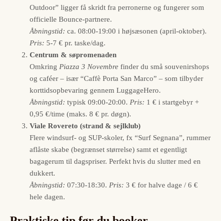
Outdoor” ligger få skridt fra perronerne og fungerer som
officielle Bounce-partnere.
Åbningstid:
ca. 08:00-19:00 i højsæsonen (april-oktober).
Pris:
5-7 € pr. taske/dag.
Centrum & søpromenaden
Omkring
Piazza 3 Novembre
finder du små souvenirshops
og caféer – især “Caffè Porta San Marco” – som tilbyder
korttidsopbevaring gennem LuggageHero.
Åbningstid:
typisk 09:00-20:00.
Pris:
1 € i startgebyr +
0,95 €/time (maks. 8 € pr. døgn).
Viale Rovereto (strand & sejlklub)
Flere windsurf- og SUP-skoler, fx “Surf Segnana”, rummer
aflåste skabe (begrænset størrelse) samt et egentligt
bagagerum til dagspriser. Perfekt hvis du slutter med en
dukkert.
Åbningstid:
07:30-18:30.
Pris:
3 € for halve dage / 6 €
hele dagen.
Praktiske tip før du booker