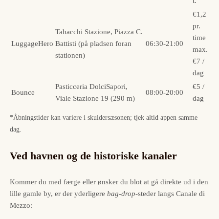
t.
€1,2
pr.
Tabacchi Stazione, Piazza C.
time
LuggageHero
Battisti (på pladsen foran
06:30-21:00
max.
stationen)
€7 /
dag
Pasticceria DolciSapori,
€5 /
Bounce
08:00-20:00
Viale Stazione 19 (290 m)
dag
*Åbningstider kan variere i skuldersæsonen; tjek altid appen samme
dag.
Ved havnen og de historiske kanaler
Kommer du med færge eller ønsker du blot at gå direkte ud i den
lille gamle by, er der yderligere
bag-drop
-steder langs Canale di
Mezzo: