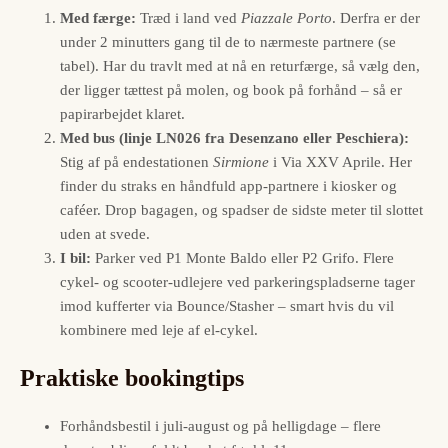
Med færge:
Træd i land ved
Piazzale Porto
. Derfra er der
under 2 minutters gang til de to nærmeste partnere (se
tabel). Har du travlt med at nå en returfærge, så vælg den,
der ligger tættest på molen, og book på forhånd – så er
papirarbejdet klaret.
Med bus (linje LN026 fra Desenzano eller Peschiera):
Stig af på endestationen
Sirmione
i Via XXV Aprile. Her
finder du straks en håndfuld app-partnere i kiosker og
caféer. Drop bagagen, og spadser de sidste meter til slottet
uden at svede.
I bil:
Parker ved P1 Monte Baldo eller P2 Grifo. Flere
cykel- og scooter-udlejere ved parkeringspladserne tager
imod kufferter via Bounce/Stasher – smart hvis du vil
kombinere med leje af el-cykel.
Praktiske bookingtips
Forhåndsbestil i juli-august og på helligdage – flere