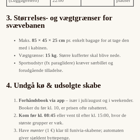
(LuggageHero)
22:00
pladser
3. Størrelses- og vægtgrænser for
svævebanen
Maks.
85 × 45 × 25 cm
pr. enkelt bagage for at tage den
med i kabinen.
Vægtgrænse:
15 kg
. Større kufferter skal blive nede.
Sportsudstyr (fx paraglidere) kræver særbillet og
forudgående tilladelse.
4. Undgå kø & udsolgte skabe
Forhåndsbook via app
– især i juli/august og i weekender.
Booker du før kl. 10, er prisen ofte rabatteret.
Kom før kl. 08:45
eller vent til efter kl. 15:00, hvor de
største grupper er væk.
Have
mønter
(1 €) klar til funivia-skabene; automaten
giver sjældent byttepenge.