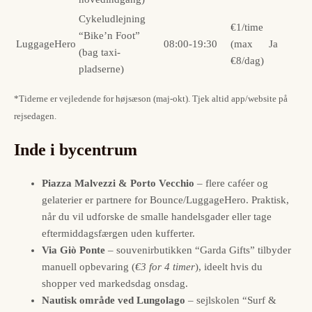
Cykeludlejning
€1/time
“Bike’n Foot”
LuggageHero
08:00-19:30
(max
Ja
(bag taxi-
€8/dag)
pladserne)
*Tiderne er vejledende for højsæson (maj-okt). Tjek altid app/website på
rejsedagen.
Inde i bycentrum
Piazza Malvezzi & Porto Vecchio
– flere caféer og
gelaterier er partnere for Bounce/LuggageHero. Praktisk,
når du vil udforske de smalle handelsgader eller tage
eftermiddagsfærgen uden kufferter.
Via Giò Ponte
– souvenirbutikken “Garda Gifts” tilbyder
manuell opbevaring (
€3 for 4 timer
), ideelt hvis du
shopper ved markedsdag onsdag.
Nautisk område ved Lungolago
– sejlskolen “Surf &