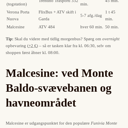
Trentino Trasporti 332
45 min.
(togstation)
min.
Verona Porta
FlixBus + ATV skift i
1 t 45
5-7 afg./dag
Nuova
Garda
min.
Malcesine
ATV 484
hver 60 min.
50 min.
Tip:
Skal du videre med tidlig morgenbus? Spørg om
overnight
opbevaring (
+2 €
) – så er tasken klar fra kl. 06:30, selv om
shoppen først åbner kl. 08:00.
Malcesine: ved Monte
Baldo-svævebanen og
havneområdet
Malcesine er udgangspunktet for den populære
Funivia Monte