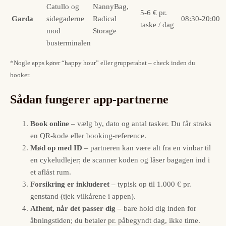
Catullo og
NannyBag,
5-6 € pr.
Garda
sidegaderne
Radical
08:30-20:00
taske / dag
mod
Storage
busterminalen
*Nogle apps kører “happy hour” eller grupperabat – check inden du
booker.
Sådan fungerer app-partnerne
Book online
– vælg by, dato og antal tasker. Du får straks
en QR-kode eller booking-reference.
Mød op med ID
– partneren kan være alt fra en vinbar til
en cykeludlejer; de scanner koden og låser bagagen ind i
et aflåst rum.
Forsikring er inkluderet
– typisk op til 1.000 € pr.
genstand (tjek vilkårene i appen).
Afhent, når det passer dig
– bare hold dig inden for
åbningstiden; du betaler pr. påbegyndt dag, ikke time.