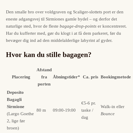
Den smalle bro over voldgraven og Scaliger-slottets port er den
eneste adgangsvej til Sirmiones gamle bydel – og derfor det
naturlige sted, hvor de fleste
bagage-drop-points
er koncentreret.
Har du kufferter med, gør du klogt i at få dem parkeret, før du
bevæger dig ind ad den middelalderlige labyrint af gyder.
Hvor kan du stille bagagen?
Afstand
Placering
fra
Åbningstider*
Ca. pris
Bookingmetode
porten
Deposito
Bagagli
€5-6 pr.
Sirmione
Walk-in eller
80 m
09:00-19:00
taske /
(Largo Goethe
Bounce
dag
2, lige før
broen)