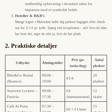
midlertidig opbevaring i skranken uden for
højsæson mod et symbolsk beløb.
Hoteller & B&B’s
Mange logier i Malcesine lader dig parkere bagagen efter check-
out for 3-5 € pr. kolli. Spørg ved receptionen – selv hvis du ikke
har boet der, siger de ofte ja, hvis de har plads.
2. Praktiske detaljer
Pris (pr.
Antal
Udbyder
Åbningstider
taske/dag)
pladser
Bike&Go Rental
08:00 –
20
€5-6
(Bounce)
19:00
pladser
Souvenir Lockers –
09:00 –
€4
12
Funivia
17:30
(møntautomat)
skabe
Café Al Porto
07:30 –
15
€6 + €1/time