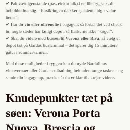
✔ Pak værdigenstande (pas, elektronik) i en lille rygsæk, du
beholder hos dig – forsikringen dækker sjældent “high-value
items”.
✔ Har du
vin eller olivenolie
i bagagen, så fortæl det ved check-
in; nogle steder har køligt depot, så flaskerne ikke “koger”.
✔ Skal du videre med
bussen til Verona eller Riva
, så vælg et
depot tæt på Gardas busterminal – det sparer dig 15 minutters
gåtur i sommervarmen.
Med disse muligheder i ryggen kan du nyde Bardolinos
vintavernaer eller Gardas solbadning helt uden tunge tasker – og
samle din bagage op, præcis når du er klar til at rejse videre.
Knudepunkter tæt på
søen: Verona Porta
Nuova, Brescia og