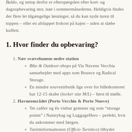
Baldo
, og netop derfor er efterspørgslen efter kort- og
dagsopbevaring stor, især i sommermånederne. Heldigvis findes
der flere let tilgængelige løsninger, så du kan nyde turen til
toppen – eller en afslappet frokost på kajen – uden at slæbe
kuffert.
1. Hvor finder du opbevaring?
Nær svævebanens nedre station
Bike & Outdoor-shops
på Via Navene Vecchia
samarbejder med apps som Bounce og Radical
Storage.
En mindre souvenirbutik lige over for billetkontoret
har 12-15 skabe (
locker size M/L
) – først til mølle.
Havneområdet (Porto Vecchio & Porto Nuovo)
Tre caféer og én vinbar gemmer sig som “storage
points” i Nannybag og LuggageHero – perfekt, hvis
du ankommer med færgen.
Turistinformationen (
Ufficio Turistico
) tilbyder