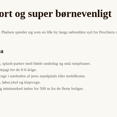
ort og super børnevenligt
Pladsen spreder sig som en lille by langs søbredden syd for Peschiera 
ia
r, splash-parker med bløde underlag og små rutsjebaner.
ejagt for de 0-6-årige.
gynge i nærheden af jeres standplads eller mobilhome.
n, løbecykel og klapvogn.
r og minimarked inden for 500 m fra de fleste boliger.