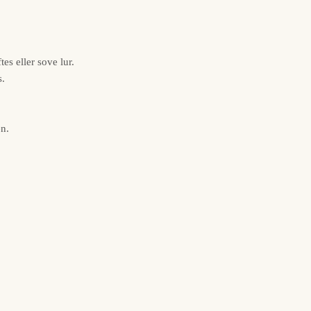
es eller sove lur.
s.
en.