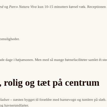
nd
og
Parco Natura Viva
kun 10-15 minutters kørsel væk. Receptionen ar
tsmuligheder.
glade dage i højsæsonen. Men med så mange børnefaciliteter samlet ét sted
, rolig og tæt på centrum
pladser – næsten bygget til forældre med barnevogn og tumlere på slæb.
og havnerundfarter.