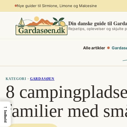
Spring
Nye guider til Sirmione, Limone og Malcesine
til
indhold
Din danske guide til Gard
Rejsetips, oplevelser og skjulte p
Alle artikler
Gardas
●
KATEGORI ·
GARDASØEN
8 campingpladser
familier med sm
→
Indhold