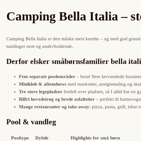
Camping Bella Italia – st
Camping Bella Italia er den måske mest kendte – og med god grund. 
tumlinger
nem
og
underholdende
.
Derfor elsker småbørnsfamilier bella ital
Fem separate poolområder
– heraf flere lavvandede bassine
Miniklub & aftenshows
med maskotter, ansigtsmaling og skatt
Tre store legepladser
fordelt over pladsen, så I altid har en 
Bilfri hovedstrøg og brede asfaltstier
– perfekt til barnevog
Mange restauranter og take-away
: pizza, pasta, grill, isba
Pool & vandleg
Pooltype
Dybde
Highlights for små børn