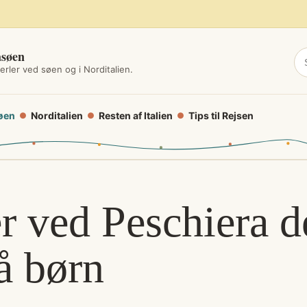
asøen
erler ved søen og i Norditalien.
øen
Norditalien
Resten af Italien
Tips til Rejsen
●
●
●
 ved Peschiera de
å børn