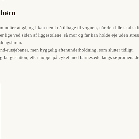
 børn
nutter at gå, og I kan nemt nå tilbage til vognen, når den lille skal skift
 lige ved siden af liggestolene, så mor og far kan holde øje uden stres
iddagsluren.
land-rutsjebaner, men hyggelig aftenunderholdning, som slutter tidligt.
 og færgestation, eller hoppe på cykel med barnesæde langs søpromenad