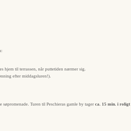
u:
es hjem til terrassen, når puttetiden nærmer sig.
nning efter middagsluren!).
e søpromenade. Turen til Peschieras gamle by tager
ca. 15 min. i rolig