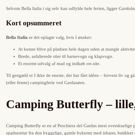
Selvom Bella Italia i sig selv kan udfylde hele ferien, ligger
Gardala
Kort opsummeret
Bella Italia
er det oplagte valg, hvis I ønsker:
At kunne blive på pladsen hele dagen uden at mangle aktivite
Brede, asfalterede stier til barnevogn og klapvogn.
Et enormt udvalg af mad og indkøb
on-site
.
Til gengæld er I ikke de eneste, der har fået idéen – forvent liv og 
(eller femte) campingferie ved Gardasøen.
Camping Butterfly – lille
Camping Butterfly er en af Peschiera del Gardas mest overskuelige 
spadseretur fra den hyggelige, gamle bykerne med isbarer, butikker 