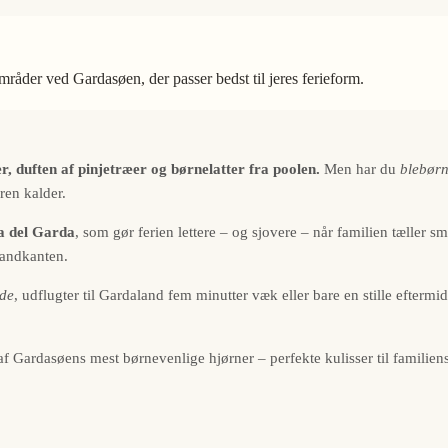
mråder ved Gardasøen, der passer bedst til jeres ferieform.
 duften af pinjetræer og børnelatter fra poolen.
Men har du
blebørn
ren kalder.
a del Garda
, som gør ferien lettere – og sjovere – når familien tæller s
vandkanten.
ade
, udflugter til Gardaland fem minutter væk eller bare en stille efterm
af Gardasøens mest børnevenlige hjørner – perfekte kulisser til familien