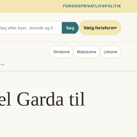
FORSIDE
PRIVATLIVSPOLITIK
Vælg ferieform
Søg
▾
Sirmione
Malcesine
Limone
l Garda til