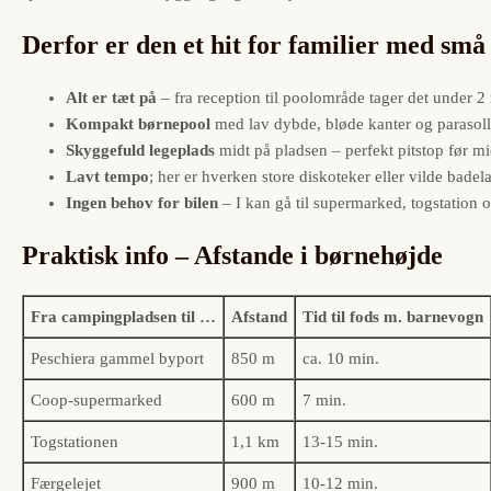
Derfor er den et hit for familier med små
Alt er tæt på
– fra reception til poolområde tager det under 2 mi
Kompakt børnepool
med lav dybde, bløde kanter og parasoller
Skyggefuld legeplads
midt på pladsen – perfekt pitstop før m
Lavt tempo
; her er hverken store diskoteker eller vilde bade
Ingen behov for bilen
– I kan gå til supermarked, togstation
Praktisk info – Afstande i børnehøjde
Fra campingpladsen til …
Afstand
Tid til fods m. barnevogn
Peschiera gammel byport
850 m
ca. 10 min.
Coop-supermarked
600 m
7 min.
Togstationen
1,1 km
13-15 min.
Færgelejet
900 m
10-12 min.