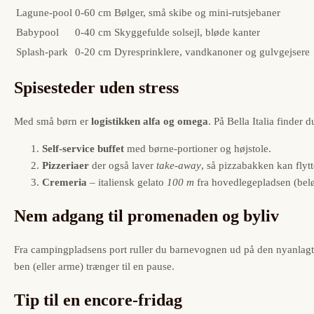
Lagune-pool
0-60 cm
Bølger, små skibe og mini-rutsjebaner
Babypool
0-40 cm
Skyggefulde solsejl, bløde kanter
Splash-park
0-20 cm
Dyresprinklere, vandkanoner og gulvgejsere
Spisesteder uden stress
Med små børn er
logistikken alfa og omega
. På Bella Italia finder d
Self-service buffet
med børne‐portioner og højstole.
Pizzeriaer
der også laver
take-away
, så pizzabakken kan flytt
Cremeria
– italiensk gelato
100 m
fra hovedlegepladsen (belø
Nem adgang til promenaden og byliv
Fra campingpladsens port ruller du barnevognen ud på den nyanlagt
ben (eller arme) trænger til en pause.
Tip til en encore-fridag