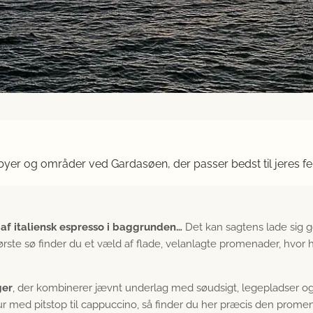
 byer og områder ved Gardasøen, der passer bedst til jeres fe
 af italiensk espresso i baggrunden…
Det kan sagtens lade sig 
rste sø finder du et væld af flade, velanlagte promenader, hvor h
ger
, der kombinerer jævnt underlag med søudsigt, legepladser o
r med pitstop til cappuccino, så finder du her præcis den promena