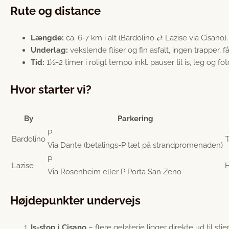
Rute og distance
Længde:
ca. 6-7 km i alt (Bardolino ⇄ Lazise via Cisano).
Underlag:
vekslende fliser og fin asfalt, ingen trapper, f
Tid:
1½-2 timer i roligt tempo inkl. pauser til is, leg og fo
Hvor starter vi?
By
Parkering
P
Bardolino
T
Via Dante (betalings-P tæt på strandpromenaden)
P
Lazise
H
Via Rosenheim eller P Porta San Zeno
Højdepunkter undervejs
Is-stop i Cisano
– flere gelaterie ligger direkte ud til stie