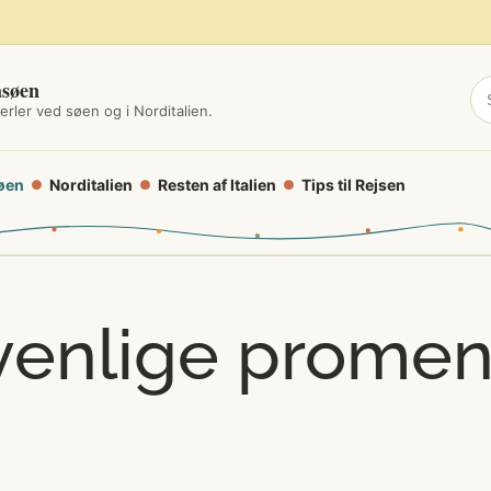
asøen
erler ved søen og i Norditalien.
øen
Norditalien
Resten af Italien
Tips til Rejsen
●
●
●
venlige promen