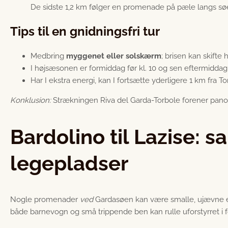
De sidste 1,2 km følger en promenade på pæle langs sø
Tips til en gnidningsfri tur
Medbring
myggenet eller solskærm
; brisen kan skifte h
I højsæsonen er formiddag før kl. 10 og sen eftermiddag e
Har I ekstra energi, kan I fortsætte yderligere 1 km fra To
Konklusion:
Strækningen Riva del Garda-Torbole forener panoram
Bardolino til Lazise
legepladser
Nogle promenader
ved
Gardasøen kan være smalle, ujævne el
både barnevogn og små trippende ben kan rulle uforstyrret i fø