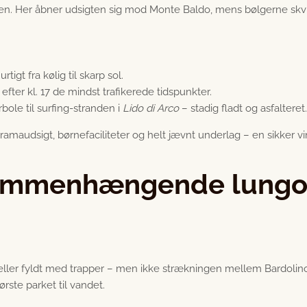
en. Her åbner udsigten sig mod Monte Baldo, mens bølgerne skv
urtigt fra kølig til skarp sol.
fter kl. 17 de mindst trafikerede tidspunkter.
rbole til surfing-stranden i
Lido di Arco
– stadig fladt og asfalteret.
audsigt, børnefaciliteter og helt jævnt underlag – en sikker vin
: sammenhængende lungo
ler fyldt med trapper – men ikke strækningen mellem Bardolino 
rste parket til vandet.