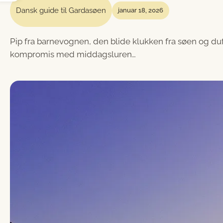
Dansk guide til Gardasøen
januar 18, 2026
Pip fra barnevognen, den blide klukken fra søen og du
kompromis med middagsluren…