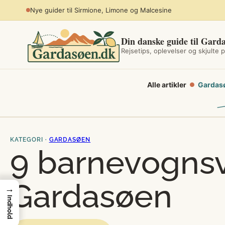
Spring
Planlæg sommerferien ved søen
til
indhold
Din danske guide til Gard
Rejsetips, oplevelser og skjulte p
Alle artikler
Gardas
●
KATEGORI ·
GARDASØEN
9 barnevogns
Gardasøen
→
Indhold