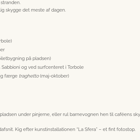
 stranden.
lig skygge det meste af dagen.
rbole)
ser
oiletbygning på pladsen)
 Sabbioni og ved surfcenteret i Torbole
lig færge
traghetto
(maj-oktober)
pladsen under pinjerne, eller rul barnevognen hen til caféens sk
snit. Kig efter kunstinstallationen “La Sfera” – et fint fotostop.