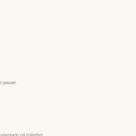
te pause.
leplads på toilettet.