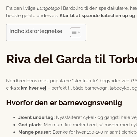
Fra den livlige
Lungolago
i Bardolino til den spektakulære, hæn
bedste gelato undervejs.
Klar til at spænde kalechen op og 
Indholdsfortegnelse
Riva del Garda til Tor
Nordbreddens mest populære “slentrerute” begynder ved
P 
cirka
3 km hver vej
– perfekt til både barnevogn, løbecykel og
Hvorfor den er barnevognsvenlig
Jævnt underlag:
Nyasfalteret cykel- og gangsti hele ve
God plads:
Minimum fire meter bred, så møder med cykl
Mange pauser:
Bænke for hver 100-150 m samt picnicbo