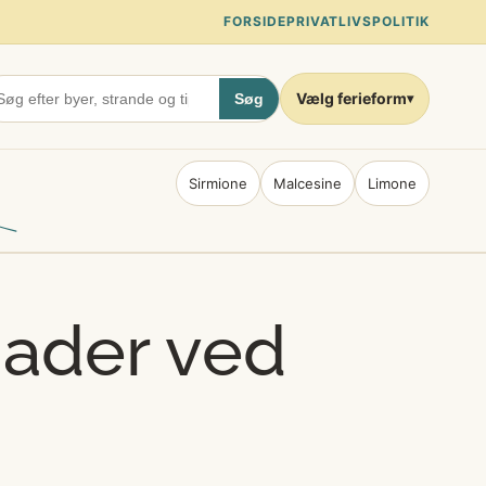
FORSIDE
PRIVATLIVSPOLITIK
Vælg ferieform
Søg
▾
Sirmione
Malcesine
Limone
ader ved