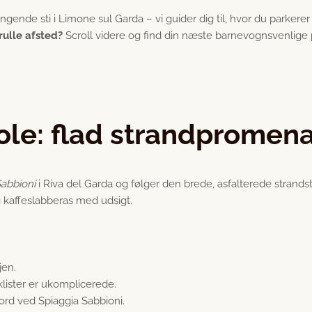
gende sti i Limone sul Garda – vi guider dig til, hvor du parkerer
rulle afsted?
Scroll videre og find din næste barnevognsvenlige
bole: flad strandpromen
Sabbioni
i Riva del Garda og følger den brede, asfalterede strandsti
 kaffeslabberas med udsigt.
jen.
ister er ukomplicerede.
rd ved Spiaggia Sabbioni.