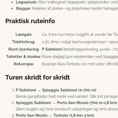
Legeplads:
Stor, indhegnet legeplads i pinjelunden ved
Skygge:
Rækker af platan- og pinjetræer kaster behage
Praktisk ruteinfo
Længde
Ca. 6 km tur/retur (valgfrit at vende før To
Tidsforbrug
1-1½ time i roligt barnevognstempo + pau
Start/parkering
P Sabbioni
(betalings­parkering, pusle- /t
Toiletter & kiosker
Åbne dagligt juni-september ved Spiaggia
Returrejse
Buslinje Riva-Torbole (20 min) eller offent
Turen skridt for skridt
P Sabbioni → Spiaggia Sabbioni (0-700 m)
Brede gangflader helt nede ved vandet. Stik ind på lege
Spiaggia Sabbioni → Porto San Nicolò (700 m-1,8 km)
Stien bugter sig forbi windsurf-udlejninger og små strandaf
Porto San Nicolò → Torbole (1,8 km-3 km)