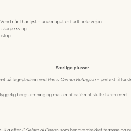
 Vend når I har lyst – underlaget er fladt hele vejen.
å skarpe sving.
tostop.
Særlige plusser
æt på legepladsen ved
Parco Carrara Bottagisio
– perfekt til førs
yggelig borgstemning og masser af caféer at slutte turen med.
n. Kig efter
Il Gelato di Cisano
, som har overdækket terrasse og pus