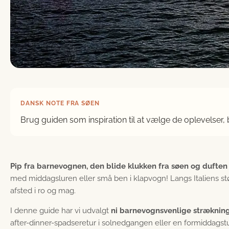
DANSK NOTE FRA SØEN
Brug guiden som inspiration til at vælge de oplevelser,
Pip fra barnevognen, den blide klukken fra søen og duften
med middagsluren eller små ben i klapvogn! Langs Italiens stø
afsted i ro og mag.
I denne guide har vi udvalgt
ni barnevognsvenlige stræknin
after-dinner-spadseretur i solnedgangen eller en formiddagstu