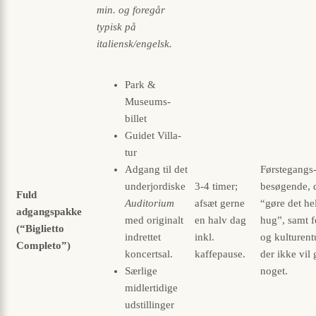
min. og foregår
typisk på
italiensk/engelsk.
Park &
Museums-
billet
Guidet Villa-
tur
Adgang til det
Førstegangs
underjordiske
3-4 timer;
besøgende, d
Fuld
Auditorium
afsæt gerne
“gøre det hel
adgangspakke
med originalt
en halv dag
hug”, samt f
(“Biglietto
indrettet
inkl.
og kultur­ent
Completo”)
koncertsal.
kaffepause.
der ikke vil 
Særlige
noget.
midlertidige
udstillinger