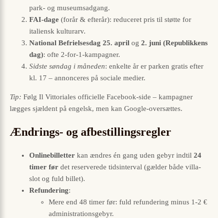
park- og museumsadgang.
FAI-dage
(forår & efterår): reduceret pris til støtte for
italiensk kulturarv.
National Befrielsesdag 25. april
og
2. juni (Republikkens
dag)
: ofte 2-for-1-kampagner.
Sidste søndag i måneden
: enkelte år er parken gratis efter
kl. 17 – annonceres på sociale medier.
Tip:
Følg Il Vittoriales officielle Facebook-side – kampagner
lægges sjældent på engelsk, men kan Google-oversættes.
Ændrings- og afbestillingsregler
Onlinebilletter
kan ændres én gang uden gebyr indtil
24
timer før
det reserverede tids­interval (gælder både villa-
slot og fuld billet).
Refundering
:
Mere end 48 timer før: fuld refundering minus 1-2 €
administrationsgebyr.