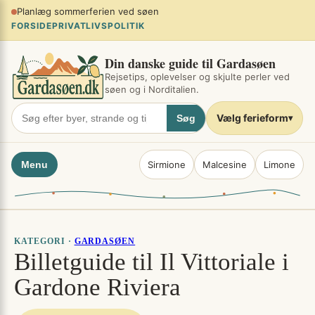
Spring
Planlæg sommerferien ved søen
×
til
FORSIDE
PRIVATLIVSPOLITIK
indhold
Din danske guide til Gardasøen
Rejsetips, oplevelser og skjulte perler ved
søen og i Norditalien.
Vælg ferieform
Søg
▾
Menu
Sirmione
Malcesine
Limone
KATEGORI ·
GARDASØEN
Billetguide til Il Vittoriale i
Gardone Riviera