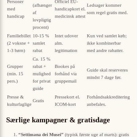
Personer
Officiel EU-
(afhænger
Ledsager kommer
med
handicapkort el.
af
som regel gratis med.
handicap
medicinsk attest
lovpligtig
procent)
Familiebillet
10-15 %
Intet udover
Kun ved samlet køb;
(2 voksne +
samlet
alm.
ikke kombinerbar
1-3 børn)
rabat
legitimation
med andre rabatter.
Ca. 15 %
Grupper
rabat +
Bookes på
Guide skal reserveres
(min. 15
mulighed
forhånd via
mindst 7 dage før.
pers.)
for privat
gruppemail
guide
Presse &
Pressekort el.
Forhåndsakkreditering
Gratis
kulturfaglige
ICOM-kort
anbefales.
Særlige kampagner & gratisdage
“Settimana dei Musei”
(typisk første uge af marts): gratis