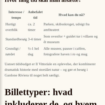
Hvor lang tid skal man afsætte?
Interesse /
Anbefalet
Hvad kan du nå?
tempo
tid
Hurtigt
ca. 2
Parken, skibsskroget, udsigt fra
overblik
timer
amfiteatret
Som ovenfor + guidet tur i villaen og
Standardbesøg
3-4 timer
ét museum
Grundigt /
½-1 hel
Alle museer, pauser i caféen,
nørdet
dag
fotografere haven i ro og mag
Uanset tidsbudget er Il Vittoriale en oplevelse, der kombinerer
dramatisk historie med storslået natur – og gør et besøg i
Gardone Riviera til noget helt særligt.
Billettyper: hvad
inkluderer de, og hvem