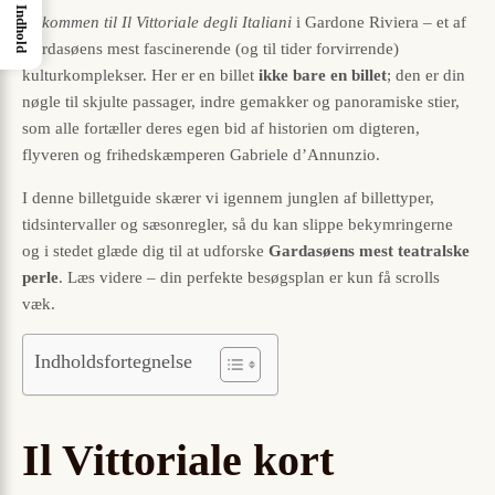
Indhold
Velkommen til Il Vittoriale degli Italiani
i Gardone Riviera – et af
Gardasøens mest fascinerende (og til tider forvirrende)
kulturkomplekser. Her er en billet
ikke bare en billet
; den er din
nøgle til skjulte passager, indre gemakker og panoramiske stier,
som alle fortæller deres egen bid af historien om digteren,
flyveren og frihedskæmperen Gabriele d’Annunzio.
I denne billetguide skærer vi igennem junglen af billettyper,
tidsintervaller og sæsonregler, så du kan slippe bekymringerne
og i stedet glæde dig til at udforske
Gardasøens mest teatralske
perle
. Læs videre – din perfekte besøgsplan er kun få scrolls
væk.
Indholdsfortegnelse
Il Vittoriale kort