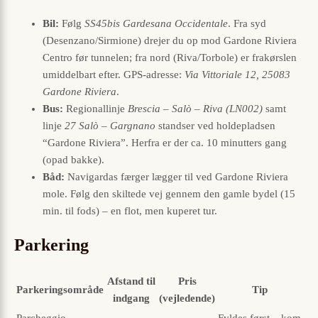
Bil:
Følg
SS45bis Gardesana Occidentale
. Fra syd
(Desenzano/Sirmione) drejer du op mod Gardone Riviera
Centro før tunnelen; fra nord (Riva/Torbole) er frakørslen
umiddelbart efter. GPS-adresse:
Via Vittoriale 12, 25083
Gardone Riviera
.
Bus:
Regionallinje
Brescia – Salò – Riva (LN002)
samt
linje
27 Salò – Gargnano
standser ved holdepladsen
“Gardone Riviera”. Herfra er der ca. 10 minutters gang
(opad bakke).
Båd:
Navigardas færger lægger til ved Gardone Riviera
mole. Følg den skiltede vej gennem den gamle bydel (15
min. til fods) – en flot, men kuperet tur.
Parkering
Afstand til
Pris
Parkeringsområde
Tip
indgang
(vejledende)
Parcheggio
Fyldes først – kom