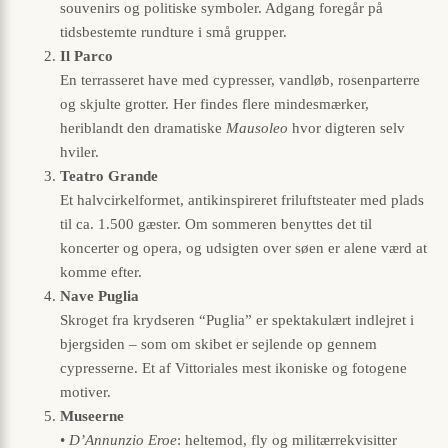
souvenirs og politiske symboler. Adgang foregår på
tidsbestemte rundture i små grupper.
Il Parco
En terrasseret have med cypresser, vandløb, rosenparterre
og skjulte grotter. Her findes flere mindesmærker,
heriblandt den dramatiske
Mausoleo
hvor digteren selv
hviler.
Teatro Grande
Et halvcirkelformet, antikinspireret friluftsteater med plads
til ca. 1.500 gæster. Om sommeren benyttes det til
koncerter og opera, og udsigten over søen er alene værd at
komme efter.
Nave Puglia
Skroget fra krydseren “Puglia” er spektakulært indlejret i
bjergsiden – som om skibet er sejlende op gennem
cypresserne. Et af Vittoriales mest ikoniske og fotogene
motiver.
Museerne
•
D’Annunzio Eroe
: heltemod, fly og militærrekvisitter