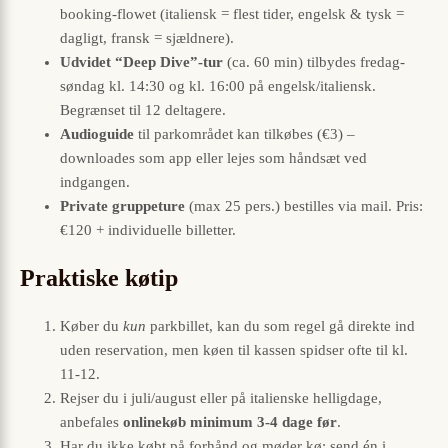
booking-flowet (italiensk = flest tider, engelsk & tysk =
dagligt, fransk = sjældnere).
Udvidet “Deep Dive”-tur
(ca. 60 min) tilbydes fredag-
søndag kl. 14:30 og kl. 16:00 på engelsk/italiensk.
Begrænset til 12 deltagere.
Audioguide
til parkområdet kan tilkøbes (€3) –
downloades som app eller lejes som håndsæt ved
indgangen.
Private gruppeture
(max 25 pers.) bestilles via mail. Pris:
€120 + individuelle billetter.
Praktiske køtip
Køber du
kun
parkbillet, kan du som regel gå direkte ind
uden reservation, men køen til kassen spidser ofte til kl.
11-12.
Rejser du i juli/august eller på italienske helligdage,
anbefales
onlinekøb minimum 3-4 dage før
.
Har du ikke købt på forhånd og møder kø: send én i