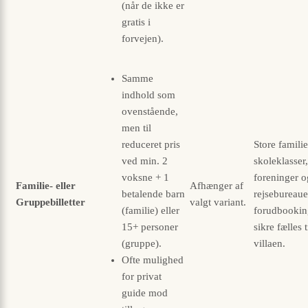
(når de ikke er
gratis i
forvejen).
Samme
indhold som
ovenstående,
men til
reduceret pris
Store familie
ved min. 2
skoleklasser,
voksne + 1
foreninger o
Familie- eller
Afhænger af
betalende barn
rejsebureaue
Gruppebilletter
valgt variant.
(familie) eller
forud­bookin
15+ personer
sikre fælles ti
(gruppe).
villaen.
Ofte mulighed
for privat
guide mod