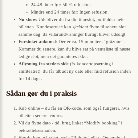
24-48 timer før: 50 % refusion.
Mindre end 24 timer før: Ingen refusion.
No-show
: Udebliver du fra din timeslot, bortfalder hele
billetten. Kundeservice kan
sjældent
flytte til senere slot
samme dag, da villarundvisninger hurtigt bliver udsolgt.
Forsinket ankomst
: Der er ca. 15 minutters “gråzone”.
Kommer du senere, kan du blive sat på venteliste til næste
ledige slot, men det garanteres ikke.
Aflysning fra stedets side
(fx koncertopsætning i
amfiteatret): du får tilbudt ny dato eller fuld refusion inden
for 14 dage.
Sådan gør du i praksis
Køb online – du får en QR-kode, som også fungerer, hvis
billetten senere ændres.
Vil du flytte dato / tid, brug linket “Modify booking” i
bekræftelses­mailen.
Har du krav på rabat, vælg “Ridotto” eller “Omaggio” i