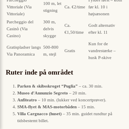
100 m, let
Vittoriale (Via
Ca. €2/time
før kl. 10 i
stigning
Vittoriale)
højsæsonen
Parcheggio del
300 m,
Ca.
Godt alternativ
Casinò (Via
delvis
€1,50/time
efter kl. 11
Casino)
skygge
Kun for de
Gratispladser langs
500-800
Gratis
vandrestærke –
Via Panoramica
m, stejl
husk P-skive
Ruter inde på området
Parken & skibsskroget “Puglia”
– ca. 30 min.
Museo d’Annunzio Segreto
– 20 min.
Anfi­teatro
– 10 min. (lukker ved koncertprøver).
SMA-flyet & MAS-motorbåden
– 15 min.
Villa Cargnacco (huset)
– 35 min. guidet rundtur på
tidsbestemt billet.