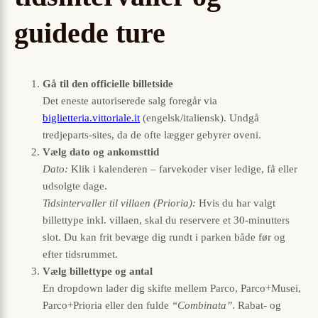
guidede ture
Gå til den officielle billetside
Det eneste autoriserede salg foregår via
biglietteria.vittoriale.it
(engelsk/italiensk). Undgå
tredjeparts-sites, da de ofte lægger gebyrer oveni.
Vælg dato og ankomsttid
Dato:
Klik i kalenderen – farvekoder viser ledige, få eller
udsolgte dage.
Tidsintervaller til villaen (Prioria):
Hvis du har valgt
billettype inkl. villaen, skal du reservere et 30-minutters
slot. Du kan frit bevæge dig rundt i parken både før og
efter tidsrummet.
Vælg billettype og antal
En dropdown lader dig skifte mellem Parco, Parco+Musei,
Parco+Prioria eller den fulde
“Combinata”
. Rabat- og