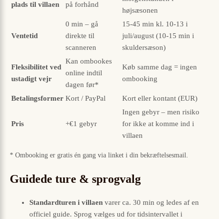
plads til villaen
på forhånd
højsæsonen
0 min – gå
15-45 min kl. 10-13 i
Ventetid
direkte til
juli/august (10-15 min i
scanneren
skuldersæson)
Kan ombookes
Fleksibilitet ved
Køb samme dag = ingen
online indtil
ustadigt vejr
ombooking
dagen før*
Betalingsformer
Kort / PayPal
Kort eller kontant (EUR)
Ingen gebyr – men risiko
Pris
+€1 gebyr
for ikke at komme ind i
villaen
* Ombooking er gratis én gang via linket i din bekræftelsesmail.
Guidede ture & sprogvalg
Standardturen i villaen
varer ca. 30 min og ledes af en
officiel guide. Sprog vælges ud for tidsintervallet i