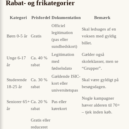
Rabat- og frikategorier
Kategori
Prisfordel
Dokumentation
Bemærk
Officiel
Skal ledsages af en
legitimation
Børn 0-5 år
Gratis
voksen med gyldig
(pas eller
billet.
sundhedskort)
Legitimation
Gælder også
Unge 6-17
Ca. 40 %
med
skoleklasser, men se
år
rabat
fødselsdato
“Grupper”.
Gældende ISIC-
Studerende
Ca. 30 %
Skal være gyldigt på
kort eller
18-25 år
rabat
besøgsdagen.
universitetspas
Nogle kampagner
Seniorer 65+
Ca. 20 %
Pas eller
hæver alderen til 70+
år
rabat
kørekort
– tjek inden køb.
Gratis eller
reduceret