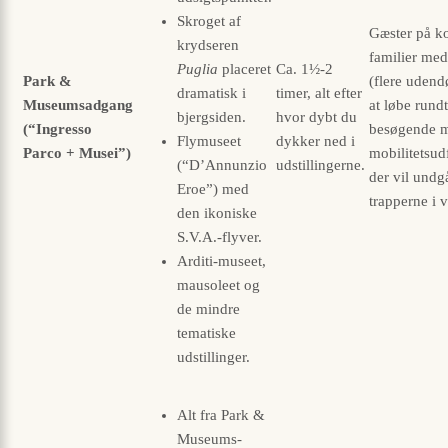
Skroget af
Gæster på ko
krydseren
familier me
Puglia
placeret
Ca. 1½-2
Park &
(flere udend
dramatisk i
timer, alt efter
Museumsadgang
at løbe rund
bjergsiden.
hvor dybt du
(“Ingresso
besøgende 
Flymuseet
dykker ned i
Parco + Musei”)
mobilitetsud
(“D’Annunzio
udstillingerne.
der vil undg
Eroe”) med
trapperne i v
den ikoniske
S.V.A.-flyver.
Arditi-museet,
mausoleet og
de mindre
tematiske
udstillinger.
Alt fra Park &
Museums-