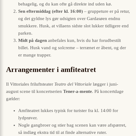
behagelig, og du kan ofte gå direkte ind uden kø.
Sen eftermiddag (efter kl. 16:00)
– gruppeture er på retur,
og det gyldne lys gør udsigten over Gardasøen endnu
smukkere. Husk, at villaens sidste slot lukker tidligere end
parken.
Midt på dagen
anbefales kun, hvis du har forudbestilt
billet. Husk vand og solcreme – terrænet er åbent, og der
er mange trapper.
Arrangementer i amfiteatret
Il Vittoriales friluftsteater
Teatro del Vittoriale
lægger i juni-
august scene til koncertserien
Tener-a-mente
. På koncertdage
gælder:
Amfiteatret lukkes typisk for turister fra kl. 14:00 for
lydprøver.
Nogle gangbroer og stier bag scenen kan være afspærret,
så indlæg ekstra tid til at finde alternative ruter.