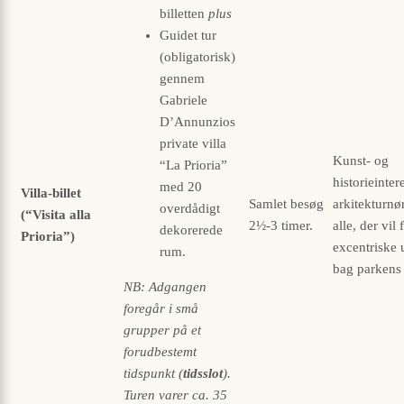
billetten
plus
Guidet tur
(obligatorisk)
gennem
Gabriele
D’Annunzios
private villa
Kunst- og
“La Prioria”
historieinter
med 20
Villa-billet
Samlet besøg
arkitektur­nø
overdådigt
(“Visita alla
2½-3 timer.
alle, der vil 
dekorerede
Prioria”)
excentriske 
rum.
bag parkens
NB: Adgangen
foregår i små
grupper på et
forudbestemt
tidspunkt (
tids­slot
).
Turen varer ca. 35