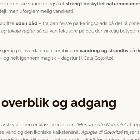
 den ikoniske strand er også et
strengt beskyttet naturmonume
 stejl, men uforglemmelig vandresti.
oloritzé
uden båd
– fra den første parkeringsplads på det rå plat
d og lokale regler
, så du kan fokusere på det, der virkelig betyder
 nysgerrig på, hvordan man kombinerer
vandring og strandliv
på d
ig – og helt igennem magisk – dagstur til Cala Goloritzé.
: overblik og adgang
s østkyst – den er klassificeret som
“Monumento Naturale”
af reg
ise vand og den ikoniske kalkstensnål
Aguglia di Goloritzé
rejser s
ndigheden i Baunei taget en række skridt for at sikre, at paradis 