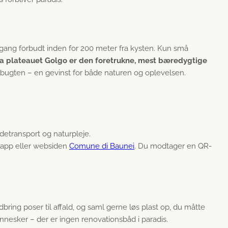
dgang forbudt inden for 200 meter fra kysten. Kun små
ra plateauet Golgo er den foretrukne, mest bæredygtige
bugten – en gevinst for både naturen og oplevelsen.
ldetransport og naturpleje.
-app eller websiden
Comune di Baunei
. Du modtager en QR-
bring poser til affald, og saml gerne løs plast op, du måtte
ennesker – der er ingen renovationsbåd i paradis.