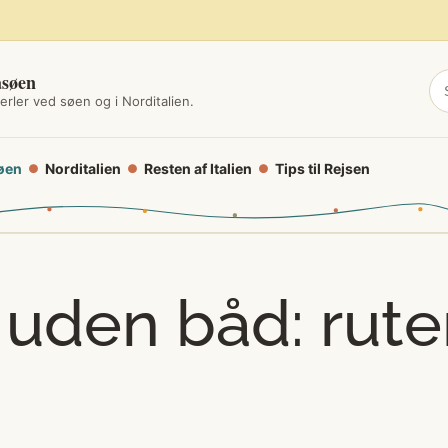
asøen
erler ved søen og i Norditalien.
øen
Norditalien
Resten af Italien
Tips til Rejsen
●
●
●
 uden båd: ruter