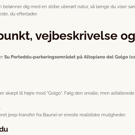
, men belønner dig med en stribe uberørt natur, så længe du vis
ste, du efterlader.
unkt, vejbeskrivelse og
 er
Su Porteddu-parkeringsområdet på Altopiano del Golgo (ca.
er skarpt til højre mod “Golgo”. Følg den smalle, men asfalterede b
.
eret jeep-transfer fra Baunei er eneste realistiske muligheder.
ddu