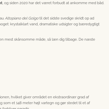
nt
, og siden 2020 har det været forbudt at ankomme med båd.
eau
Altopiano del Golgo
til det sidste svedige skridt op ad
 noget: krystalklart vand, dramatiske udsigter og bæredygtigt
en mest skånsomme måde, så læn dig tilbage. De næste
ionen, hvilket giver området en ekstraordinær grad af
ig som et 148 meter højt vartegn og gør stedet til et af
forbliver paradis.