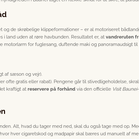
åd
et og de skrøbelige klippeformationer – er al motoriseret bådlan
 i land uden at røre havbunden. Resultatet er, at
vandreruten f
e motorlarm for fuglesang, duftende maki og panoramaudsigt til 
t af sæson og vejr).
 ofte gratis eller rabat). Pengene går til stivedligeholdelse, skra
t kraftigt at
reservere på forhånd
via den officielle
Visit Baunei
en
stranden. Alt, hvad du tager med ned, skal du også tage med op. Med
sted, hvor hver cigaretskod og madpapir skal bæres ud manuelt af m