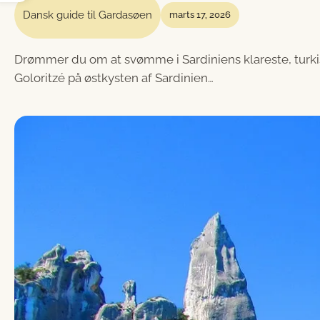
Dansk guide til Gardasøen
marts 17, 2026
Drømmer du om at svømme i Sardiniens klareste, turkis
Goloritzé på østkysten af Sardinien…