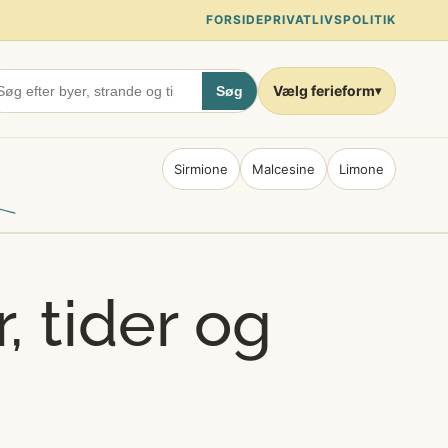
FORSIDE
PRIVATLIVSPOLITIK
Vælg ferieform
Søg
▾
Sirmione
Malcesine
Limone
, tider og