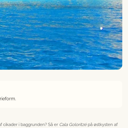
rieform.
af cikader i baggrunden? Så er
Cala Goloritzé
på østkysten af