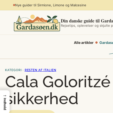
Spring
Planlæg sommerferien ved søen
til
indhold
Din danske guide til Gard
Rejsetips, oplevelser og skjulte p
Alle artikler
Gardas
●
KATEGORI ·
RESTEN AF ITALIEN
Cala Goloritzé
sikkerhed
→
Indhold