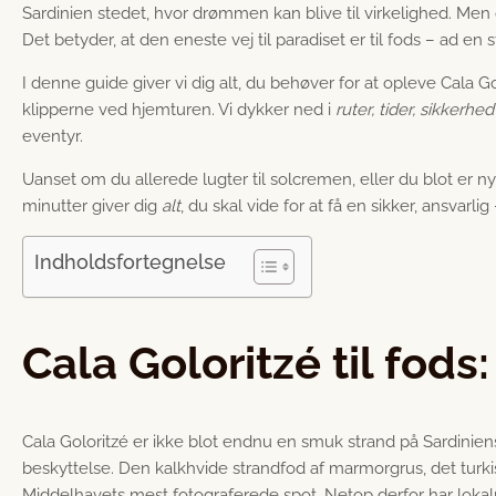
Sardinien stedet, hvor drømmen kan blive til virkelighed. Men
Det betyder, at den eneste vej til paradiset er til fods – ad en
I denne guide giver vi dig alt, du behøver for at opleve Cala G
klipperne ved hjemturen. Vi dykker ned i
ruter, tider, sikkerhe
eventyr.
Uanset om du allerede lugter til solcremen, eller du blot er
minutter giver dig
alt
, du skal vide for at få en sikker, ansvarl
Indholdsfortegnelse
Cala Goloritzé til fods
Cala Goloritzé er ikke blot endnu en smuk strand på Sardinien
beskyttelse. Den kalkhvide strandfod af marmorgrus, det turk
Middelhavets mest fotograferede spot. Netop derfor har lokalmy