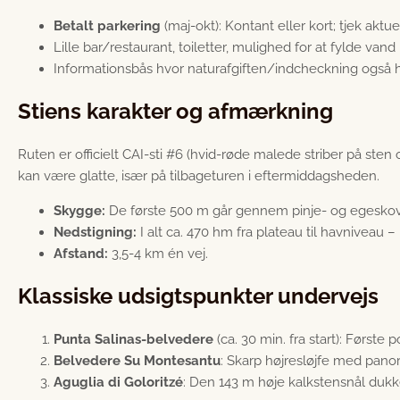
Betalt parkering
(maj-okt): Kontant eller kort; tjek aktue
Lille bar/restaurant, toiletter, mulighed for at fylde vand
Informationsbås hvor naturafgiften/indcheckning også 
Stiens karakter og afmærkning
Ruten er officielt CAI-sti
#6
(hvid-røde malede striber på sten 
kan være glatte, især på tilbageturen i eftermiddagsheden.
Skygge:
De første 500 m går gennem pinje- og egeskov
Nedstigning:
I alt ca. 470 hm fra plateau til havniveau
Afstand:
3,5-4 km én vej.
Klassiske udsigtspunkter undervejs
Punta Salinas-belvedere
(ca. 30 min. fra start): Første 
Belvedere Su Montesantu
: Skarp højresløjfe med pan
Aguglia di Goloritzé
: Den 143 m høje kalkstensnål dukker