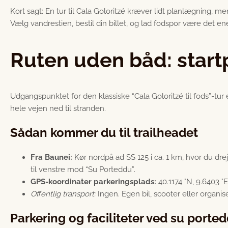
Kort sagt: En tur til Cala Goloritzé kræver lidt planlægning
Vælg vandrestien, bestil din billet, og lad fodspor være det ene
Ruten uden båd: startp
Udgangspunktet for den klassiske “Cala Goloritzé til fods”-tur
hele vejen ned til stranden.
Sådan kommer du til trailheadet
Fra Baunei:
Kør nordpå ad SS 125 i ca. 1 km, hvor du drej
til venstre mod “Su Porteddu”.
GPS-koordinater parkeringsplads:
40.1174 °N, 9.6403 °E
Offentlig transport:
Ingen. Egen bil, scooter eller organis
Parkering og faciliteter ved su porte