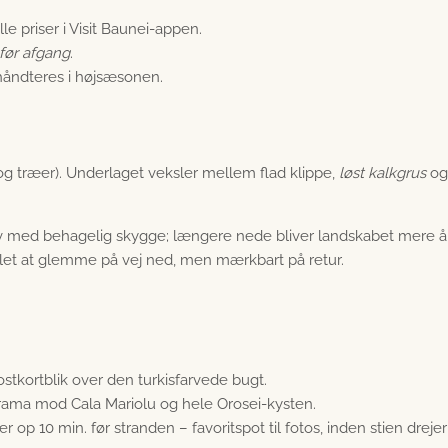
lle priser i Visit Baunei-appen.
før afgang
.
håndteres i højsæsonen.
og træer). Underlaget veksler mellem flad klippe,
løst kalkgrus
og 
 med behagelig skygge; længere nede bliver landskabet mere å
 – let at glemme på vej ned, men mærkbart på retur.
postkortblik over den turkisfarvede bugt.
orama mod Cala Mariolu og hele Orosei-kysten.
 op 10 min. før stranden – favoritspot til fotos, inden stien drejer