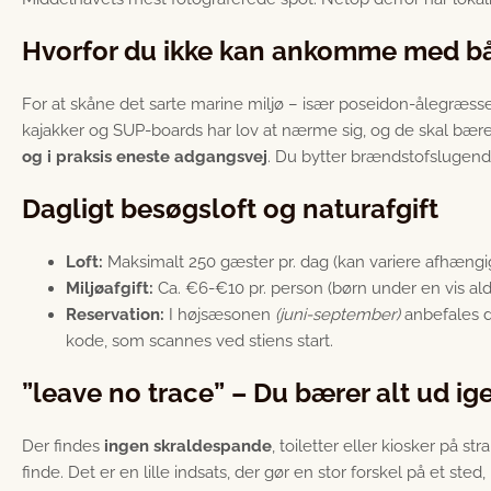
Hvorfor du ikke kan ankomme med b
For at skåne det sarte marine miljø – især poseidon-ålegræss
kajakker og SUP-boards har lov at nærme sig, og de skal bæres
og i praksis eneste adgangsvej
. Du bytter brændstofslugend
Dagligt besøgsloft og naturafgift
Loft:
Maksimalt 250 gæster pr. dag (kan variere afhængig
Miljøafgift:
Ca. €6-€10 pr. person (børn under en vis alder
Reservation:
I højsæsonen
(juni-september)
anbefales de
kode, som scannes ved stiens start.
”leave no trace” – Du bærer alt ud ig
Der findes
ingen skraldespande
, toiletter eller kiosker på 
finde. Det er en lille indsats, der gør en stor forskel på et 