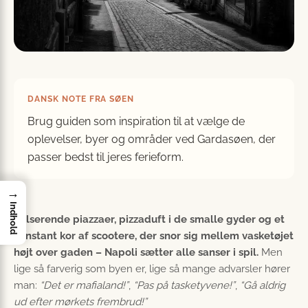
DANSK NOTE FRA SØEN
Brug guiden som inspiration til at vælge de
oplevelser, byer og områder ved Gardasøen, der
passer bedst til jeres ferieform.
→
Indhold
Pulserende piazzaer, pizzaduft i de smalle gyder og et
konstant kor af scootere, der snor sig mellem vasketøjet
højt over gaden – Napoli sætter alle sanser i spil.
Men
lige så farverig som byen er, lige så mange advarsler hører
man:
“Det er mafialand!”
,
“Pas på tasketyvene!”
,
“Gå aldrig
ud efter mørkets frembrud!”