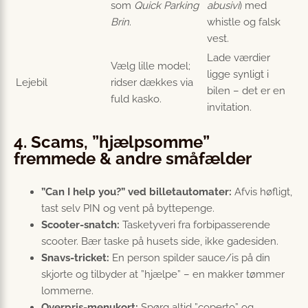
som
Quick Parking
abusivi
) med
Brin
.
whistle og falsk
vest.
Lade værdier
Vælg lille model;
ligge synligt i
Lejebil
ridser dækkes via
bilen – det er en
fuld kasko.
invitation.
4. Scams, ”hjælpsomme”
fremmede & andre småfælder
”Can I help you?” ved billetautomater:
Afvis høfligt,
tast selv PIN og vent på byttepenge.
Scooter-snatch:
Tasketyveri fra forbipasserende
scooter. Bær taske på husets side, ikke gadesiden.
Snavs-tricket:
En person spilder sauce/is på din
skjorte og tilbyder at ”hjælpe” – en makker tømmer
lommerne.
Overpris-menukort:
Spørg altid ”coperto” og