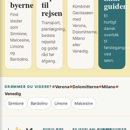
byerne
til
guiden
Kombinér
rejsen
Gardasøen
Find
Et
med
steder
hurtigt
Transport,
Verona,
som
dansk
planlægning,
Dolomitterne,
Sirmione,
overblik
bedste
Milano
Malcesine,
til
rejsetid
eller
Limone
førstegangsr
og gode
Venedig.
og
ved
råd før
Bardolino.
søen.
afgang.
Verona
Dolomitterne
Milano
DRØMMER DU VIDERE?
●
●
●
●
Venedig
Sirmione
Bardolino
Limone
Malcesine
POPULÆRE
REJSEPLANLÆGNING
KATEGORIER