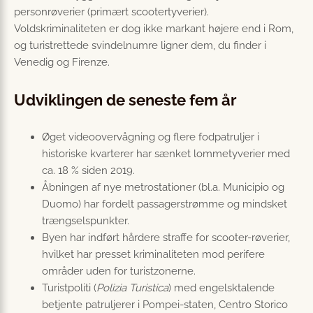
personrøverier (primært scootertyverier).
Voldskriminaliteten er dog ikke markant højere end i Rom,
og turistrettede svindelnumre ligner dem, du finder i
Venedig og Firenze.
Udviklingen de seneste fem år
Øget videoovervågning og flere fodpatruljer i
historiske kvarterer har sænket lommetyverier med
ca. 18 % siden 2019.
Åbningen af nye metrostationer (bl.a. Municipio og
Duomo) har fordelt passagerstrømme og mindsket
trængselspunkter.
Byen har indført hårdere straffe for scooter-røverier,
hvilket har presset kriminaliteten mod perifere
områder uden for turistzonerne.
Turistpoliti (
Polizia Turistica
) med engelsktalende
betjente patruljerer i Pompei-staten, Centro Storico