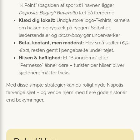
“KiPoint” (bagsiden af spor 2); i havnen ligger
Deposito Bagagli Beverello
tæt på færgerne.
Klæd dig lokalt:
Undgå store logo-T-shirts, kamera
om halsen og rygsæk på ryggen. Solbriller,
lædersandaler og
cross-body
gør underværker.
Betal kontant, men moderat:
Hav små sedler (
€5-
€20
), resten gemt i pengebælte under tøjet.
Hilsen & høflighed:
Et “Buongiorno” eller
“Permesso” åbner døre – turister, der hilser, bliver
sjældnere mål for tricks.
Med disse simple strategier kan du roligt nyde Napolis
farverige sjæl – og vende hjem med flere gode historier
end bekymringer.