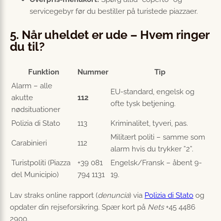
servicegebyr før du bestiller på turistede piazzaer.
5. Når uheldet er ude – Hvem ringer
du til?
Funktion
Nummer
Tip
Alarm – alle
EU-standard, engelsk og
akutte
112
ofte tysk betjening.
nødsituationer
Polizia di Stato
113
Kriminalitet, tyveri, pas.
Militært politi – samme som
Carabinieri
112
alarm hvis du trykker ”2”.
Turistpoliti (Piazza
+39 081
Engelsk/Fransk – åbent 9-
del Municipio)
794 1131
19.
Lav straks online rapport (
denuncia
) via
Polizia di Stato
og
opdater din rejseforsikring. Spær kort på
Nets
+45 4486
2900.