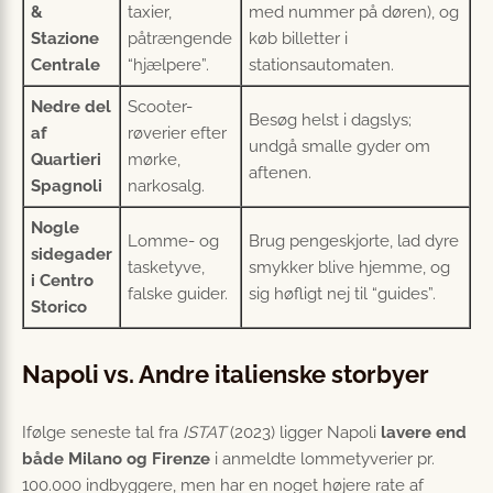
&
taxier,
med nummer på døren), og
Stazione
påtrængende
køb billetter i
Centrale
“hjælpere”.
stationsautomaten.
Nedre del
Scooter-
Besøg helst i dagslys;
af
røverier efter
undgå smalle gyder om
Quartieri
mørke,
aftenen.
Spagnoli
narkosalg.
Nogle
Lomme- og
Brug pengeskjorte, lad dyre
sidegader
taske­tyve,
smykker blive hjemme, og
i Centro
falske guider.
sig høfligt nej til “guides”.
Storico
Napoli vs. Andre italienske storbyer
Ifølge seneste tal fra
ISTAT
(2023) ligger Napoli
lavere end
både Milano og Firenze
i anmeldte lommetyverier pr.
100.000 indbyggere, men har en noget højere rate af