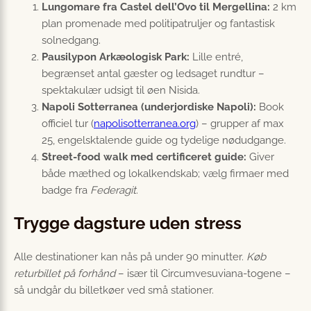
Lungomare fra Castel dell’Ovo til Mergellina:
2 km
plan promenade med politi­patruljer og fantastisk
solnedgang.
Pausilypon Arkæologisk Park:
Lille entré,
begrænset antal gæster og ledsaget rundtur –
spektakulær udsigt til øen Nisida.
Napoli Sotterranea (underjordiske Napoli):
Book
officiel tur (
napolisotterranea.org
) – grupper af max
25, engelsktalende guide og tydelige nødudgange.
Street-food walk med certificeret guide:
Giver
både mæthed og lokalkendskab; vælg firmaer med
badge fra
Federagit
.
Trygge dagsture uden stress
Alle destinationer kan nås på under 90 minutter.
Køb
returbillet på forhånd
– især til Circumvesuviana-togene –
så undgår du billetkøer ved små stationer.