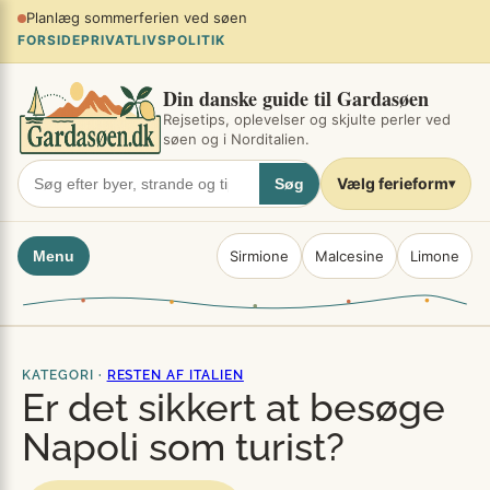
Spring
Planlæg sommerferien ved søen
×
til
FORSIDE
PRIVATLIVSPOLITIK
indhold
Din danske guide til Gardasøen
Rejsetips, oplevelser og skjulte perler ved
søen og i Norditalien.
Vælg ferieform
Søg
▾
Menu
Sirmione
Malcesine
Limone
KATEGORI ·
RESTEN AF ITALIEN
Er det sikkert at besøge
Napoli som turist?