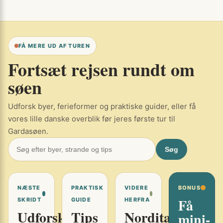
FÅ MERE UD AF TUREN
Fortsæt rejsen rundt om
søen
Udforsk byer, ferieformer og praktiske guider, eller få
vores lille danske overblik før jeres første tur til
Gardasøen.
Søg
NÆSTE
PRAKTISK
VIDERE
BONUS
Få
SKRIDT
GUIDE
HERFRA
Udforsk
Tips
Norditalien
mini-