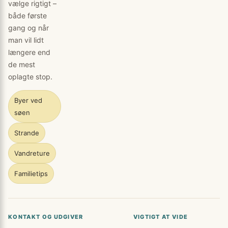
vælge rigtigt –
både første
gang og når
man vil lidt
længere end
de mest
oplagte stop.
Byer ved
søen
Strande
Vandreture
Familietips
KONTAKT OG UDGIVER
VIGTIGT AT VIDE