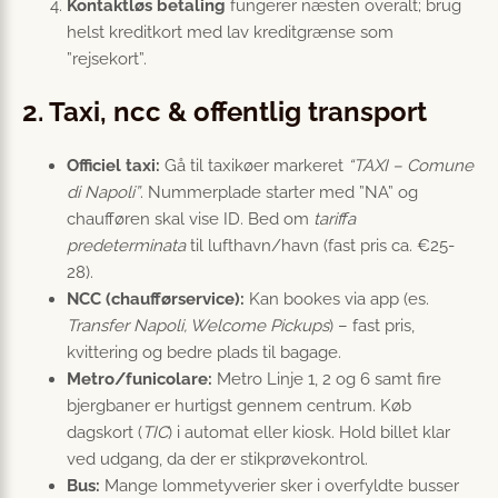
Kontaktløs betaling
fungerer næsten overalt; brug
helst kreditkort med lav kreditgrænse som
”rejsekort”.
2. Taxi, ncc & offentlig transport
Officiel taxi:
Gå til taxikøer markeret
“TAXI – Comune
di Napoli”
. Nummerplade starter med ”NA” og
chaufføren skal vise ID. Bed om
tariffa
predeterminata
til lufthavn/havn (fast pris ca. €25-
28).
NCC (chaufførservice):
Kan bookes via app (es.
Transfer Napoli, Welcome Pickups
) – fast pris,
kvittering og bedre plads til bagage.
Metro/funicolare:
Metro Linje 1, 2 og 6 samt fire
bjergbaner er hurtigst gennem centrum. Køb
dagskort (
TIC
) i automat eller kiosk. Hold billet klar
ved udgang, da der er stikprøvekontrol.
Bus:
Mange lommetyverier sker i overfyldte busser