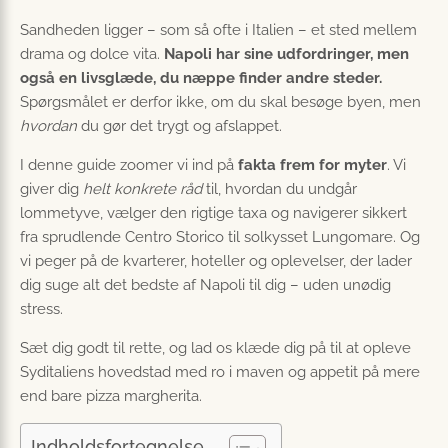
Sandheden ligger – som så ofte i Italien – et sted mellem
drama og dolce vita.
Napoli har sine udfordringer, men
også en livsglæde, du næppe finder andre steder.
Spørgsmålet er derfor ikke, om du skal besøge byen, men
hvordan
du gør det trygt og afslappet.
I denne guide zoomer vi ind på
fakta frem for myter
. Vi
giver dig
helt konkrete råd
til, hvordan du undgår
lommetyve, vælger den rigtige taxa og navigerer sikkert
fra sprudlende Centro Storico til solkysset Lungomare. Og
vi peger på de kvarterer, hoteller og oplevelser, der lader
dig suge alt det bedste af Napoli til dig – uden unødig
stress.
Sæt dig godt til rette, og lad os klæde dig på til at opleve
Syditaliens hovedstad med ro i maven og appetit på mere
end bare pizza margherita.
Indholdsfortegnelse