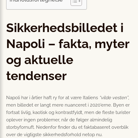
Sikkerhedsbilledet i
Napoli – fakta, myter
og aktuelle
tendenser
Napoli har i årtier haft ry for at være Italiens
“vilde vesten”
,
men billedet er langt mere nuanceret i 2020’erne. Byen er
fortsat livlig, kaotisk og kontrastfyldt, men de fleste turister
oplever ingen problemer, når de følger almindelig
storbyfornuft. Nedenfor finder du et faktabaseret overblik
over de vigtigste sikkerhedsforhold netop nu.