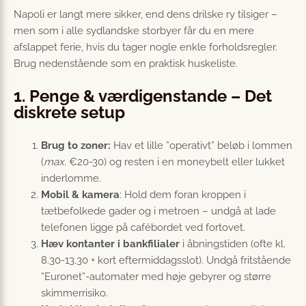
Napoli er langt mere sikker, end dens drilske ry tilsiger –
men som i alle sydlandske storbyer får du en mere
afslappet ferie, hvis du tager nogle enkle forholdsregler.
Brug nedenstående som en praktisk huskeliste.
1. Penge & værdigenstande – Det
diskrete setup
Brug to zoner:
Hav et lille ”operativt” beløb i lommen
(
max.
€20-30) og resten i en moneybelt eller lukket
inderlomme.
Mobil & kamera
: Hold dem foran kroppen i
tætbefolkede gader og i metroen – undgå at lade
telefonen ligge på cafébordet ved fortovet.
Hæv kontanter i bankfilialer
i åbningstiden (ofte kl.
8.30-13.30 + kort eftermiddagsslot). Undgå fritstående
”Euronet”-automater med høje gebyrer og større
skimmerrisiko.