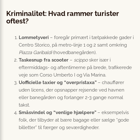
Kriminalitet: Hvad rammer turister
oftest?
Lommetyveri
– foregår primært i tætpakkede gader i
Centro Storico, på metro-linje 1 og 2 samt omkring
Piazza Garibaldi
(hovedbanegården).
Taskesnup fra scooter
–
scippo
sker især i
eftermiddags- og aftentimerne på brede, trafikerede
veje som Corso Umberto I og Via Marina.
Uofficielle taxier og “overpristaxa”
– chauffører
uden licens, der opsnapper rejsende ved havnen
eller banegården og forlanger 2-3 gange normal
takst.
Småsvindel og “venlige hjælpere”
– eksempelvis
folk, der tilbyder at bære bagage eller sælge “gode
billetter” til færger og seværdigheder.