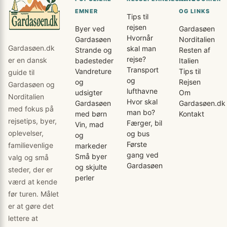
EMNER
OG LINKS
Tips til
rejsen
Byer ved
Gardasøen
Hvornår
Gardasøen
Norditalien
Gardasøen.dk
skal man
Strande og
Resten af
rejse?
er en dansk
badesteder
Italien
Transport
Vandreture
Tips til
guide til
og
og
Rejsen
Gardasøen og
lufthavne
udsigter
Om
Norditalien
Hvor skal
Gardasøen
Gardasøen.dk
med fokus på
man bo?
med børn
Kontakt
rejsetips, byer,
Færger, bil
Vin, mad
oplevelser,
og bus
og
Første
familievenlige
markeder
gang ved
Små byer
valg og små
Gardasøen
og skjulte
steder, der er
perler
værd at kende
før turen. Målet
er at gøre det
lettere at