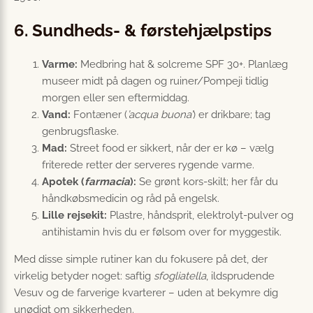
6. Sundheds- & førstehjælpstips
Varme:
Medbring hat & solcreme SPF 30+. Planlæg
museer midt på dagen og ruiner/Pompeji tidlig
morgen eller sen eftermiddag.
Vand:
Fontæner (
’acqua buona’
) er drikbare; tag
genbrugsflaske.
Mad:
Street food er sikkert, når der er kø – vælg
friterede retter der serveres rygende varme.
Apotek (
farmacia
):
Se grønt kors-skilt; her får du
håndkøbsmedicin og råd på engelsk.
Lille rejsekit:
Plastre, håndsprit, elektrolyt-pulver og
antihistamin hvis du er følsom over for myggestik.
Med disse simple rutiner kan du fokusere på det, der
virkelig betyder noget: saftig
sfogliatella
, ildsprudende
Vesuv og de farverige kvarterer – uden at bekymre dig
unødigt om sikkerheden.