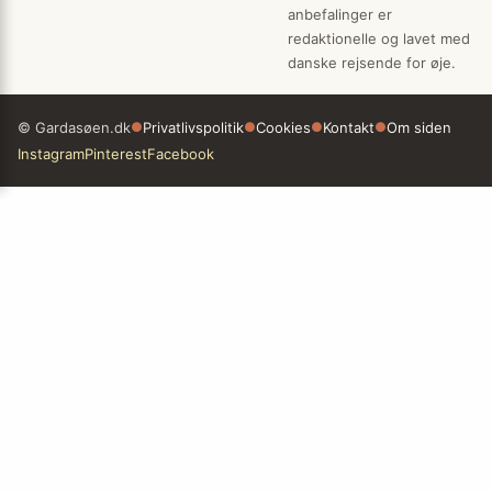
anbefalinger er
redaktionelle og lavet med
danske rejsende for øje.
© Gardasøen.dk
●
Privatlivspolitik
●
Cookies
●
Kontakt
●
Om siden
Instagram
Pinterest
Facebook