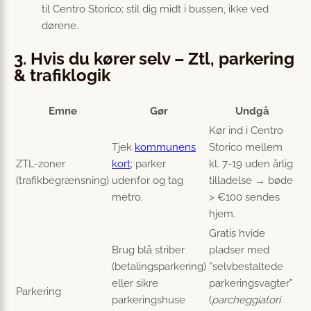
til Centro Storico; stil dig midt i bussen, ikke ved
dørene.
3. Hvis du kører selv – Ztl, parkering
& trafiklogik
Emne
Gør
Undgå
Kør ind i Centro
Tjek
kommunens
Storico mellem
ZTL-zoner
kort
; parker
kl. 7-19 uden årlig
(trafikbegrænsning)
udenfor og tag
tilladelse → bøde
metro.
> €100 sendes
hjem.
Gratis hvide
Brug blå striber
pladser med
(betalingsparkering)
”selvbestaltede
eller sikre
parkeringsvagter”
Parkering
parkeringshuse
(
parcheggiatori