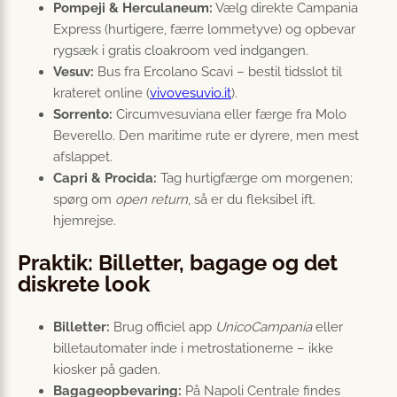
Pompeji & Herculaneum:
Vælg direkte Campania
Express (hurtigere, færre lommetyve) og opbevar
rygsæk i gratis cloakroom ved indgangen.
Vesuv:
Bus fra Ercolano Scavi – bestil tids­slot til
krateret online (
vivovesuvio.it
).
Sorrento:
Circumvesuviana eller færge fra Molo
Beverello. Den maritime rute er dyrere, men mest
afslappet.
Capri & Procida:
Tag hurtigfærge om morgenen;
spørg om
open return
, så er du fleksibel ift.
hjemrejse.
Praktik: Billetter, bagage og det
diskrete look
Billetter:
Brug officiel app
UnicoCampania
eller
billetautomater inde i metrostationerne – ikke
kiosker på gaden.
Bagageopbevaring:
På Napoli Centrale findes