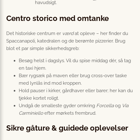
havudsigt.
Centro storico med omtanke
Det historiske centrum er
værd
at opleve – her finder du
Spaccanapoli, katedralen og de berømte pizzerier. Brug
blot et par simple sikkerheds­greb:
Besøg helst i dagslys. Vil du spise middag dér, så tag
en taxi hjem.
Bær rygsæk på maven eller brug cross-over taske
med lynlås ind mod kroppen.
Hold pauser i kirker, gårdhaver eller barer; her kan du
tjekke kortet roligt.
Undgå de smalleste gyder omkring
Forcella
og
Via
Carminiello
efter mørkets frembrud.
Sikre gåture & guidede oplevelser