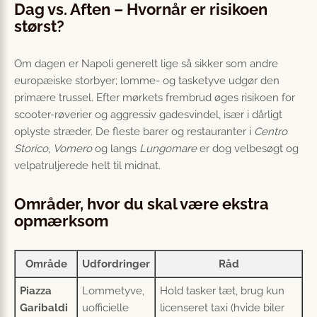
Dag vs. Aften – Hvornår er risikoen
størst?
Om dagen er Napoli generelt lige så sikker som andre
europæiske storbyer; lomme- og tasketyve udgør den
primære trussel. Efter mørkets frembrud øges risikoen for
scooter-røverier og aggressiv gadesvindel, især i dårligt
oplyste stræder. De fleste barer og restauranter i
Centro
Storico
,
Vomero
og langs
Lungomare
er dog velbesøgt og
velpatruljerede helt til midnat.
Områder, hvor du skal være ekstra
opmærksom
Område
Udfordringer
Råd
Piazza
Lommetyve,
Hold tasker tæt, brug kun
Garibaldi
uofficielle
licenseret taxi (hvide biler