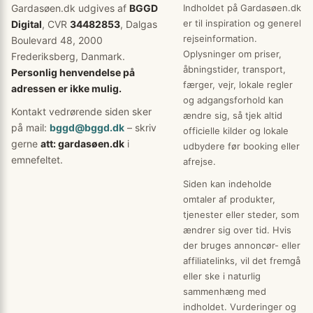
Gardasøen.dk udgives af
BGGD
Indholdet på Gardasøen.dk
er til inspiration og generel
Digital
, CVR
34482853
, Dalgas
rejseinformation.
Boulevard 48, 2000
Oplysninger om priser,
Frederiksberg, Danmark.
åbningstider, transport,
Personlig henvendelse på
færger, vejr, lokale regler
adressen er ikke mulig.
og adgangsforhold kan
Kontakt vedrørende siden sker
ændre sig, så tjek altid
på mail:
bggd@bggd.dk
– skriv
officielle kilder og lokale
gerne
att: gardasøen.dk
i
udbydere før booking eller
emnefeltet.
afrejse.
Siden kan indeholde
omtaler af produkter,
tjenester eller steder, som
ændrer sig over tid. Hvis
der bruges annoncør- eller
affiliatelinks, vil det fremgå
eller ske i naturlig
sammenhæng med
indholdet. Vurderinger og