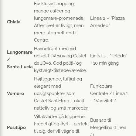
Eksklusiv shopping,
mange caféer og
lungomare-promenade.
Linea 2 – “Piazza
Chiaia
Aftenlivet er livligt, men
Amedeo”
mere uformelt end i
Centro.
Havnefront med vid
Lungomare
udsigt til Vesuv og Castel
Linea 1 – “Toledo”
/
dell’Ovo. God politi- og
+ 10 min gang
Santa Lucia
kystvagt-tilstedeværelse.
Højtliggende, luftigt og
elegant med
Funicolare
Vomero
udsigtspunkter som
Centrale / Linea 1
Castel Sant’Elmo. Lokalt
– “Vanvitelli”
natteliv og små markeder.
Villa­kvarter på klipperne.
Bus 140 til
Fredeligt og dyrt – perfekt
Posillipo
Mergellina (Linea
til dig, der vil vågne til
2)