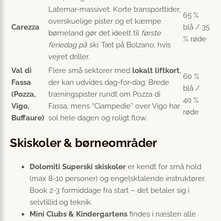
Latemar-massivet. Korte transporttider,
65 %
overskuelige pister og et kæmpe
Carezza
blå / 35
børneland gør det ideelt til
første
% røde
feriedag på ski
. Tæt på Bolzano, hvis
vejret driller.
Val di
Flere små sektorer med
lokalt liftkort
,
60 %
Fassa
der kan udvides dag-for-dag. Brede
blå /
(Pozza,
træningspister rundt om Pozza di
40 %
Vigo,
Fassa, mens “Ciampedìe” over Vigo har
røde
Buffaure)
sol hele dagen og roligt flow.
Skiskoler & børneområder
Dolomiti Superski skiskoler
er kendt for små hold
(max 8-10 personer) og engelsktalende instruktører.
Book 2-3 formiddage fra start – det betaler sig i
selvtillid og teknik.
Mini Clubs & Kindergartens
findes i næsten alle