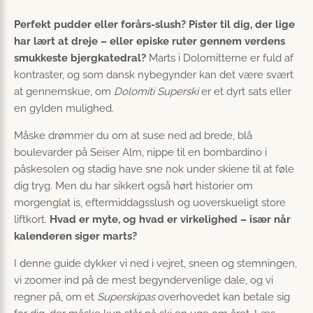
Perfekt pudder eller forårs-slush? Pister til dig, der lige
har lært at dreje – eller episke ruter gennem verdens
smukkeste bjergkatedral?
Marts i Dolomitterne er fuld af
kontraster, og som dansk nybegynder kan det være svært
at gennemskue, om
Dolomiti Superski
er et dyrt sats eller
en gylden mulighed.
Måske drømmer du om at suse ned ad brede, blå
boulevarder på Seiser Alm, nippe til en bombardino i
påskesolen og stadig have sne nok under skiene til at føle
dig tryg. Men du har sikkert også hørt historier om
morgenglat is, eftermiddagsslush og uoverskueligt store
liftkort.
Hvad er myte, og hvad er virkelighed – især når
kalenderen siger marts?
I denne guide dykker vi ned i vejret, sneen og stemningen,
vi zoomer ind på de mest begyndervenlige dale, og vi
regner på, om et
Superskipas
overhovedet kan betale sig