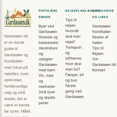
POPULÆRE
REJSEPLANLÆGNING
KATEGORIER
EMNER
OG LINKS
Tips til
rejsen
Byer ved
Gardasøen
Hvornår
Gardasøen
Norditalien
Gardasøen.dk
skal man
Strande og
Resten af
rejse?
er en dansk
badesteder
Italien
Transport
Vandreture
Tips til
guide til
og
og
Rejsen
Gardasøen og
lufthavne
udsigter
Om
Norditalien
Hvor skal
Gardasøen
Gardasøen.dk
med fokus på
man bo?
med børn
Kontakt
rejsetips, byer,
Færger, bil
Vin, mad
oplevelser,
og bus
og
Første
familievenlige
markeder
gang ved
Små byer
valg og små
Gardasøen
og skjulte
steder, der er
perler
værd at kende
før turen. Målet