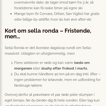
ovennævnte dale; de tager imod børn fra 3 år, så
forældrene kan få raske timer på egne ski.
Mange byer (fx Corvara, Ortisei, San Vigilio) har
gratis
eller billige by-skilifte
, hvor du kan øve after-ski.
Kort om sella ronda – Fristende,
men…
Sella Ronda er det ikoniske dagsloop rundt om Sella-
massivet. Udsigten er uforglemmelig,
men
:
Flere sektioner er røde og kan være
isede om
morgenen
eller
slushy efter frokost i marts
.
Du skal kunne håndtere 40 km på en dag inkl. lifter –
ingen problemer for letøvede, men en udfordring for
førsteuge-løbere.
Overvej derfor at prøvekøre et par røde piste-stumper i
eget tempo, før du binder dig til hele runden. Eller tag kun
en fjerdedel
ad gangen via de lokale busforbindelser.