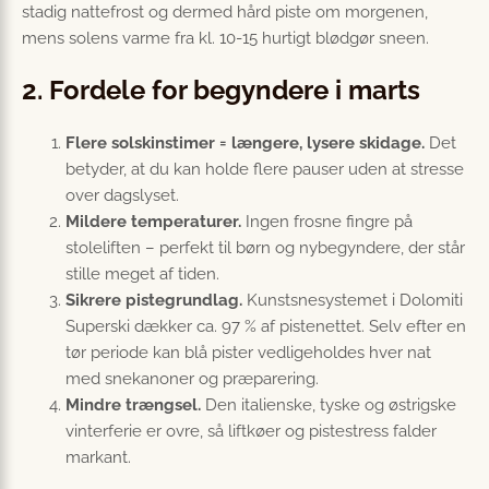
stadig nattefrost og dermed hård piste om morgenen,
mens solens varme fra kl. 10-15 hurtigt blødgør sneen.
2. Fordele for begyndere i marts
Flere solskinstimer = længere, lysere skidage.
Det
betyder, at du kan holde flere pauser uden at stresse
over dagslyset.
Mildere temperaturer.
Ingen frosne fingre på
stoleliften – perfekt til børn og nybegyndere, der står
stille meget af tiden.
Sikrere pistegrundlag.
Kunstsnesystemet i Dolomiti
Superski dækker ca. 97 % af pistenettet. Selv efter en
tør periode kan blå pister vedligeholdes hver nat
med snekanoner og præparering.
Mindre trængsel.
Den italienske, tyske og østrigske
vinterferie er ovre, så liftkøer og pistestress falder
markant.