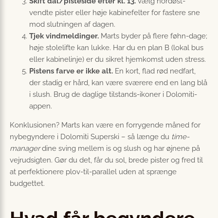
Skift dal/pisteside efter kl. 13.
Vælg nordøst-
vendte pister eller høje kabinefelter for fastere sne
mod slutningen af dagen.
Tjek vindmeldinger.
Marts byder på flere føhn-dage;
høje stolelifte kan lukke. Har du en plan B (lokal bus
eller kabinelinje) er du sikret hjemkomst uden stress.
Pistens farve er ikke alt.
En kort, flad rød nedfart,
der stadig er hård, kan være sværere end en lang blå
i slush. Brug de daglige tilstands-ikoner i Dolomiti-
appen.
Konklusionen? Marts kan være en forrygende måned for
nybegyndere i Dolomiti Superski – så længe du
time-
manager
dine sving mellem is og slush og har øjnene på
vejrudsigten. Gør du det, får du sol, brede pister og fred til
at perfektionere plov-til-parallel uden at sprænge
budgettet.