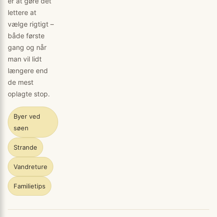
er at gøre det
lettere at
vælge rigtigt –
både første
gang og når
man vil lidt
længere end
de mest
oplagte stop.
Byer ved
søen
Strande
Vandreture
Familietips