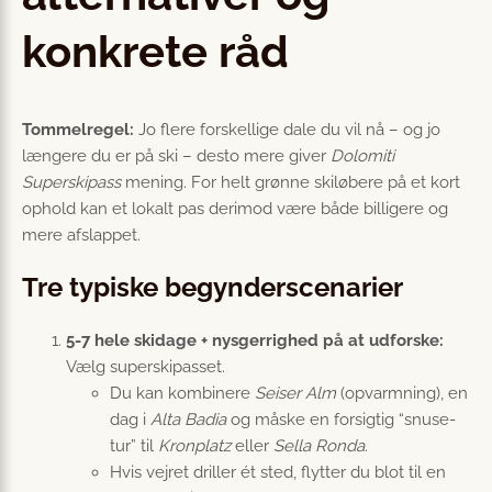
konkrete råd
Tommelregel:
Jo flere forskellige dale du vil nå – og jo
længere du er på ski – desto mere giver
Dolomiti
Superskipass
mening. For helt grønne skiløbere på et kort
ophold kan et lokalt pas derimod være både billigere og
mere afslappet.
Tre typiske begynderscenarier
5-7 hele skidage + nysgerrighed på at udforske:
Vælg superskipasset.
Du kan kombinere
Seiser Alm
(opvarmning), en
dag i
Alta Badia
og måske en forsigtig “snuse-
tur” til
Kronplatz
eller
Sella Ronda
.
Hvis vejret driller ét sted, flytter du blot til en