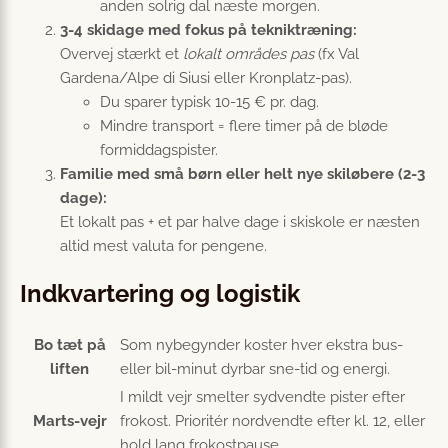
anden solrig dal næste morgen.
3-4 skidage med fokus på tekniktræning:
Overvej stærkt et
lokalt områdes pas
(fx Val
Gardena/Alpe di Siusi eller Kronplatz-pas).
Du sparer typisk 10-15 € pr. dag.
Mindre transport = flere timer på de bløde
formiddagspister.
Familie med små børn eller helt nye skiløbere (2-3
dage):
Et lokalt pas + et par halve dage i skiskole er næsten
altid mest valuta for pengene.
Indkvartering og logistik
Bo tæt på
Som nybegynder koster hver ekstra bus-
liften
eller bil-minut dyrbar sne-tid og energi.
I mildt vejr smelter sydvendte pister efter
Marts-vejr
frokost. Prioritér nordvendte efter kl. 12, eller
hold lang frokostpause.