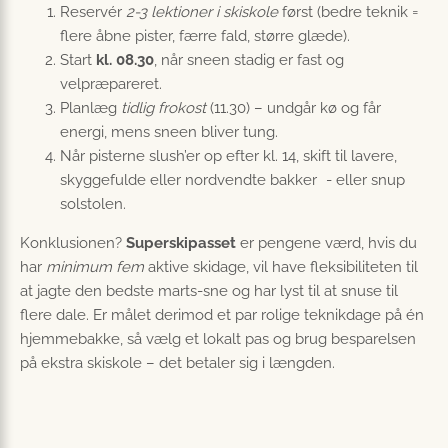
Reservér
2-3 lektioner i skiskole
først (bedre teknik =
flere åbne pister, færre fald, større glæde).
Start
kl. 08.30
, når sneen stadig er fast og
velpræpareret.
Planlæg
tidlig frokost
(11.30) – undgår kø og får
energi, mens sneen bliver tung.
Når pisterne slush’er op efter kl. 14, skift til lavere,
skyggefulde eller nordvendte bakker - eller snup
solstolen.
Konklusionen?
Superskipasset
er pengene værd, hvis du
har
minimum fem
aktive skidage, vil have fleksibiliteten til
at jagte den bedste marts-sne og har lyst til at snuse til
flere dale. Er målet derimod et par rolige teknikdage på én
hjemmebakke, så vælg et lokalt pas og brug besparelsen
på ekstra skiskole – det betaler sig i længden.