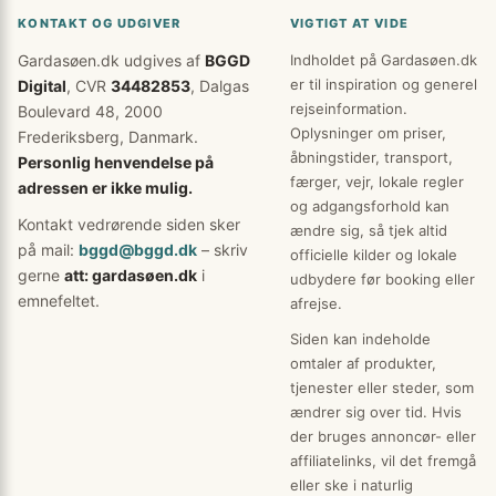
KONTAKT OG UDGIVER
VIGTIGT AT VIDE
Gardasøen.dk udgives af
BGGD
Indholdet på Gardasøen.dk
er til inspiration og generel
Digital
, CVR
34482853
, Dalgas
rejseinformation.
Boulevard 48, 2000
Oplysninger om priser,
Frederiksberg, Danmark.
åbningstider, transport,
Personlig henvendelse på
færger, vejr, lokale regler
adressen er ikke mulig.
og adgangsforhold kan
Kontakt vedrørende siden sker
ændre sig, så tjek altid
på mail:
bggd@bggd.dk
– skriv
officielle kilder og lokale
gerne
att: gardasøen.dk
i
udbydere før booking eller
emnefeltet.
afrejse.
Siden kan indeholde
omtaler af produkter,
tjenester eller steder, som
ændrer sig over tid. Hvis
der bruges annoncør- eller
affiliatelinks, vil det fremgå
eller ske i naturlig