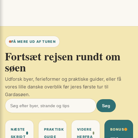
FÅ MERE UD AF TUREN
Fortsæt rejsen rundt om
søen
Udforsk byer, ferieformer og praktiske guider, eller få
vores lille danske overblik før jeres første tur til
Gardasøen.
Søg
NÆSTE
PRAKTISK
VIDERE
BONUS
SKRIDT
GUIDE
HERFRA