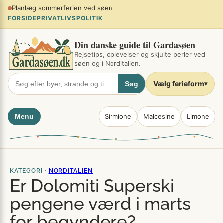
Spring
Planlæg sommerferien ved søen
×
til
FORSIDE
PRIVATLIVSPOLITIK
indhold
Din danske guide til Gardasøen
Rejsetips, oplevelser og skjulte perler ved
søen og i Norditalien.
Vælg ferieform
Søg
▾
Menu
Sirmione
Malcesine
Limone
KATEGORI ·
NORDITALIEN
Er Dolomiti Superski
pengene værd i marts
for begyndere?