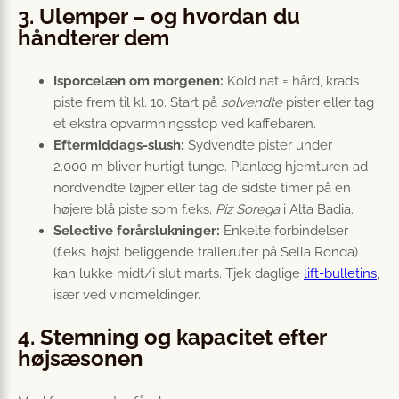
3. Ulemper – og hvordan du
håndterer dem
Isporcelæn om morgenen:
Kold nat = hård, krads
piste frem til kl. 10. Start på
solvendte
pister eller tag
et ekstra opvarmningsstop ved kaffebaren.
Eftermiddags-slush:
Sydvendte pister under
2.000 m bliver hurtigt tunge. Planlæg hjemturen ad
nordvendte løjper eller tag de sidste timer på en
højere blå piste som f.eks.
Piz Sorega
i Alta Badia.
Selective forårslukninger:
Enkelte forbindelser
(f.eks. højst beliggende tralleruter på Sella Ronda)
kan lukke midt/i slut marts. Tjek daglige
lift-bulletins
,
især ved vindmeldinger.
4. Stemning og kapacitet efter
højsæsonen