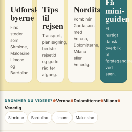
Få
Udforsk
Tips
Norditalien
mini-
byerne
til
guiden
Kombinér
rejsen
Gardasøen
Find
Et
med
steder
hurtigt
Transport,
Verona,
som
dansk
planlægning,
Dolomitterne,
Sirmione,
overblik
bedste
Milano
Malcesine,
til
rejsetid
eller
Limone
førstegangsr
og gode
Venedig.
og
ved
råd før
Bardolino.
søen.
afgang.
Verona
Dolomitterne
Milano
DRØMMER DU VIDERE?
●
●
●
●
Venedig
Sirmione
Bardolino
Limone
Malcesine