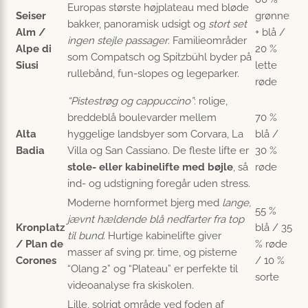
Europas største højplateau med bløde
Seiser
grønne
bakker, panoramisk udsigt og
stort set
Alm /
+ blå /
ingen stejle passager
. Familieområder
Alpe di
20 %
som Compatsch og Spitzbühl byder på
Siusi
lette
rullebånd, fun-slopes og legeparker.
røde
“Pistestrøg og cappuccino”
: rolige,
breddeblå boulevarder mellem
70 %
Alta
hyggelige landsbyer som Corvara, La
blå /
Badia
Villa og San Cassiano. De fleste lifte er
30 %
stole- eller kabinelifte med bøjle
, så
røde
ind- og udstigning foregår uden stress.
Moderne hornformet bjerg med
lange,
55 %
jævnt hældende blå nedfarter fra top
Kronplatz
blå / 35
til bund
. Hurtige kabinelifte giver
/ Plan de
% røde
masser af sving pr. time, og pisterne
Corones
/ 10 %
“Olang 2” og “Plateau” er perfekte til
sorte
videoanalyse fra skiskolen.
Lille, solrigt område ved foden af