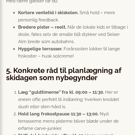
Med færre gæster får du:
Kortere ventetid i skiskolen.
Små hold = mere
personlig feedback.
Bredere pister – reelt.
Når de lokale kids er tilbage i
skole, føles selv de smalle blå stykker ved Seiser
Alm brede som autobahns.
Hyggelige terrasser.
Forårssolen lokker til lange
frokoster – husk solcreme!
5. Konkrete råd til planlægning af
skidagen som nybegynder
Læg “guldtimerne” fra kl. 09:00 – 11:30.
Her er
sneen ofte perfekt til indlæring: hverken knoldet
slush eller sten-hård is.
Hold lang frokostpause 11:30 – 13:00.
Nyd
terrasserne mens pisterne bliver bløde under de
erfarne carve-junkier.