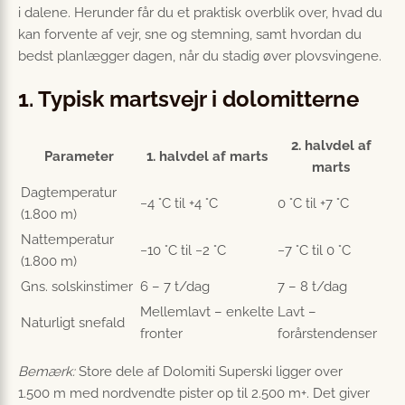
i dalene. Herunder får du et praktisk overblik over, hvad du
kan forvente af vejr, sne og stemning, samt hvordan du
bedst planlægger dagen, når du stadig øver plovsvingene.
1. Typisk martsvejr i dolomitterne
2. halvdel af
Parameter
1. halvdel af marts
marts
Dagtemperatur
−4 °C til +4 °C
0 °C til +7 °C
(1.800 m)
Nattemperatur
−10 °C til −2 °C
−7 °C til 0 °C
(1.800 m)
Gns. solskinstimer
6 – 7 t/dag
7 – 8 t/dag
Mellemlavt – enkelte
Lavt –
Naturligt snefald
fronter
forårstendenser
Bemærk:
Store dele af Dolomiti Superski ligger over
1.500 m med nordvendte pister op til 2.500 m+. Det giver