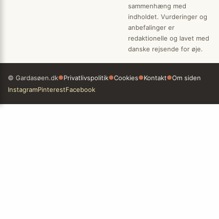
sammenhæng med
indholdet. Vurderinger og
anbefalinger er
redaktionelle og lavet med
danske rejsende for øje.
© Gardasøen.dk
●
Privatlivspolitik
●
Cookies
●
Kontakt
●
Om siden
Instagram
Pinterest
Facebook