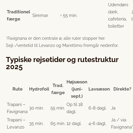
Udendørs
Traditionel
dæk,
Siremar
≈ 55 min.
færge
cafeteria,
toiletter
*Favignana er den centrale ø, alle ruter stopper her.
Sejl-/ventetid til Levanzo og Marettimo fremgår nedenfor.
Typiske rejsetider og rutestruktur
2025
Højsæson
Trad.
Rute
Hydrofoil
(juni-
Lavsæson
Direkte?
færge
sept.)
Trapani –
Op til 18
30 min.
55 min.
6-8 dagl.
Ja
Favignana
dagl.
Trapani –
Ja / via
35 min.
65 min.
12 dagl.
4-6 dagl.
Levanzo
Favignana