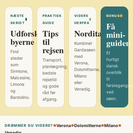
NÆSTE
PRAKTISK
VIDERE
BONUS
Få
SKRIDT
GUIDE
HERFRA
Udforsk
Tips
Norditalien
mini-
byerne
til
guiden
Kombinér
rejsen
Gardasøen
Find
Et
med
steder
hurtigt
Transport,
Verona,
som
dansk
planlægning,
Dolomitterne,
Sirmione,
overblik
bedste
Milano
Malcesine,
til
rejsetid
eller
Limone
førstegangsr
og gode
Venedig.
og
ved
råd før
Bardolino.
søen.
afgang.
Verona
Dolomitterne
Milano
DRØMMER DU VIDERE?
●
●
●
●
Venedig