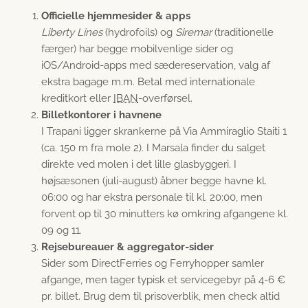
Officielle hjemmesider & apps
Liberty Lines
(hydrofoils) og
Siremar
(traditionelle
færger) har begge mobilvenlige sider og
iOS/Android-apps med sædereservation, valg af
ekstra bagage m.m. Betal med internationale
kreditkort eller
IBAN
-overførsel.
Billetkontorer i havnene
I Trapani ligger skrankerne på Via Ammiraglio Staiti 1
(ca. 150 m fra mole 2). I Marsala finder du salget
direkte ved molen i det lille glasbyggeri. I
højsæsonen (juli-august) åbner begge havne kl.
06:00 og har ekstra personale til kl. 20:00, men
forvent op til 30 minutters kø omkring afgangene kl.
09 og 11.
Rejsebureauer & aggregator-sider
Sider som DirectFerries og Ferryhopper samler
afgange, men tager typisk et servicegebyr på 4-6 €
pr. billet. Brug dem til prisoverblik, men check altid