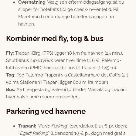
Overnatning
: Vælg sen eftermiddags­afgang, så du
slipper for hotellets tidlige check-in-ventetid. På
Marettimo bærer mange hoteller bagagen fra
havnen.
Kombinér med fly, tog & bus
Fly:
Trapani-Birgi (TPS) ligger 18 km fra havnen (25 min.).
Shuttlebus
LibertyBus
kører hver time til 6 €. Palermo-
lufthavnen (PMO) har direkte bus til Trapani (1 t 45 m).
Tog:
Tog Palermo-Trapani via Castellammare del Golfo (2 t
50 m). Stationen i Trapani ligger 600 m fra mole 1.
Bus:
AST, Segesta og Salemi forbinder Marsala og Trapani
hver halve time i sommerperioden.
Parkering ved havnene
Trapani:
“
Porto Parking
” (overdækket) 14 € pr. døgn;
“
Egadi Parking
” (udendørs) 10 € pr. døgn med gratis