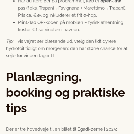
Har du flere øer på programmet, køb et
open-jaw
-
pas (f.eks. Trapani→Favignana + Marettimo→Trapani).
Pris ca. €45 og inkluderer ét frit ø-hop.
Print/lad QR-koden på mobilen – fysisk afhentning
koster €1 servicefee i havnen.
Tip:
Hvis vejret ser blæsende ud, vælg den lidt dyrere
hydrofoil tidligt om morgenen; den har større chance for at
sejle før vinden tager til.
Planlægning,
booking og praktiske
tips
Der er tre hovedveje til en billet til Egadi-øerne i 2025: