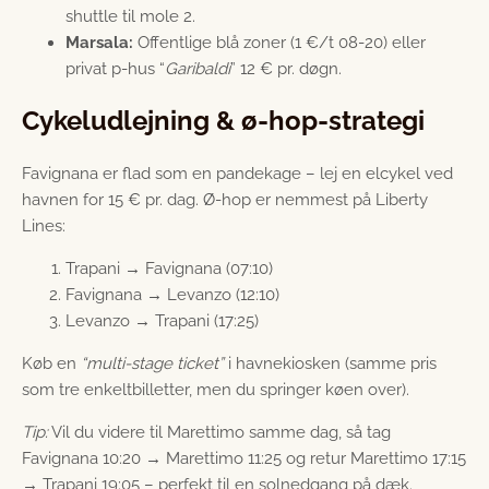
shuttle til mole 2.
Marsala:
Offentlige blå zoner (1 €/t 08-20) eller
privat p-hus “
Garibaldi
” 12 € pr. døgn.
Cykeludlejning & ø-hop-strategi
Favignana er flad som en pandekage – lej en elcykel ved
havnen for 15 € pr. dag. Ø-hop er nemmest på Liberty
Lines:
Trapani → Favignana (07:10)
Favignana → Levanzo (12:10)
Levanzo → Trapani (17:25)
Køb en
“multi-stage ticket”
i havnekiosken (samme pris
som tre enkeltbilletter, men du springer køen over).
Tip:
Vil du videre til Marettimo samme dag, så tag
Favignana 10:20 → Marettimo 11:25 og retur Marettimo 17:15
→ Trapani 19:05 – perfekt til en solnedgang på dæk.