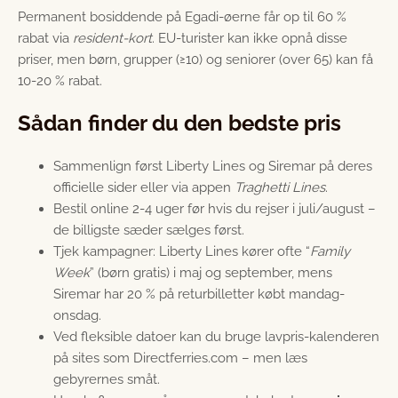
Permanent bosiddende på Egadi-øerne får op til 60 %
rabat via
resident-kort
. EU-turister kan ikke opnå disse
priser, men børn, grupper (≥10) og seniorer (over 65) kan få
10-20 % rabat.
Sådan finder du den bedste pris
Sammenlign først Liberty Lines og Siremar på deres
officielle sider eller via appen
Traghetti Lines
.
Bestil online 2-4 uger før hvis du rejser i juli/august –
de billigste sæder sælges først.
Tjek kampagner: Liberty Lines kører ofte “
Family
Week
” (børn gratis) i maj og september, mens
Siremar har 20 % på returbilletter købt mandag-
onsdag.
Ved fleksible datoer kan du bruge lavpris-kalenderen
på sites som Directferries.com – men læs
gebyrernes småt.