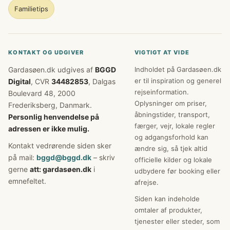
Familietips
KONTAKT OG UDGIVER
VIGTIGT AT VIDE
Gardasøen.dk udgives af
BGGD
Indholdet på Gardasøen.dk
er til inspiration og generel
Digital
, CVR
34482853
, Dalgas
rejseinformation.
Boulevard 48, 2000
Oplysninger om priser,
Frederiksberg, Danmark.
åbningstider, transport,
Personlig henvendelse på
færger, vejr, lokale regler
adressen er ikke mulig.
og adgangsforhold kan
Kontakt vedrørende siden sker
ændre sig, så tjek altid
på mail:
bggd@bggd.dk
– skriv
officielle kilder og lokale
gerne
att: gardasøen.dk
i
udbydere før booking eller
emnefeltet.
afrejse.
Siden kan indeholde
omtaler af produkter,
tjenester eller steder, som