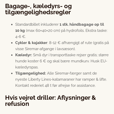
Bagage-, kæledyrs- og
tilgængelighedsregler
Standardbillet inkluderer
1 stk. håndbagage op til
10 kg
(max 60×40×20 cm) på hydrofoils. Ekstra taske:
4-6 €.
Cykler & kajakker
: 8-12 € afhængigt af rute (gratis på
visse Siremar-afgange i lavsæson).
Kæledyr:
Små dyr i transporttaske rejser gratis; større
hunde koster 6 € og skal bære mundkurv. Husk EU-
kæledyrspas.
Tilgængelighed:
Alle Siremar-færger samt de
nyeste Liberty Lines-katamaraner har ramper & lifte.
Kontakt rederiet 48 t før afrejse for assistance.
Hvis vejret driller: Aflysninger &
refusion