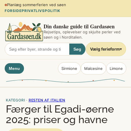
Spring
Planlæg sommerferien ved søen
til
FORSIDE
PRIVATLIVSPOLITIK
indhold
Din danske guide til Gardasøen
Rejsetips, oplevelser og skjulte perler ved
søen og i Norditalien.
Vælg ferieform
Søg
▾
Menu
Sirmione
Malcesine
Limone
KATEGORI ·
RESTEN AF ITALIEN
Færger til Egadi-øerne
2025: priser og havne