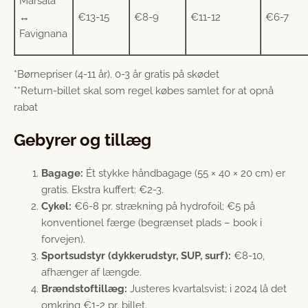
Marsala
↔
€13-15
€8-9
€11-12
€6-7
Favignana
*Børnepriser (4-11 år). 0-3 år gratis på skødet
**Return-billet skal som regel købes samlet for at opnå
rabat
Gebyrer og tillæg
Bagage:
Ét stykke håndbagage (55 × 40 × 20 cm) er
gratis. Ekstra kuffert: €2-3.
Cykel:
€6-8 pr. strækning på hydrofoil; €5 på
konventionel færge (begrænset plads – book i
forvejen).
Sportsudstyr (dykkerudstyr, SUP, surf):
€8-10,
afhænger af længde.
Brændstoftillæg:
Justeres kvartalsvist; i 2024 lå det
omkring €1-2 pr. billet.