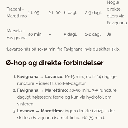
Nogle
Trapani –
direkte,
1 t. 05
2 t. 00
6 dagl.
2-3 dagl.
Marettimo
ellers via
Favignana
Marsala –
40 min.
–
5 dagl.
1-2 dagl.
Ja
Favignana
*Levanzo nås på 10-15 min. fra Favignana, hvis du skifter skib.
Ø-hop og direkte forbindelser
Favignana ↔ Levanzo:
10-15 min., op til 14 daglige
rundture – ideel til snorkel-dagstur.
Favignana ↔ Marettimo:
40-50 min., 3-5 rundture
dagligt højsæson; færre og kun via hydrofoil om
vinteren.
Levanzo ↔ Marettimo:
ingen direkte i 2025 – der
skiftes i Favignana (samlet tid ca. 60-75 min.).