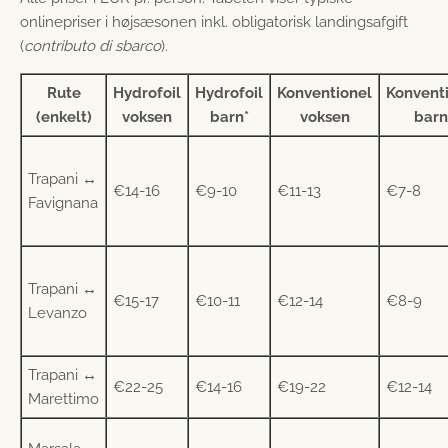
onlinepriser i højsæsonen inkl. obligatorisk landingsafgift
(
contributo di sbarco
).
Rute
Hydrofoil
Hydrofoil
Konventionel
Konvent
(enkelt)
voksen
barn*
voksen
barn
Trapani ↔
€14-16
€9-10
€11-13
€7-8
Favignana
Trapani ↔
€15-17
€10-11
€12-14
€8-9
Levanzo
Trapani ↔
€22-25
€14-16
€19-22
€12-14
Marettimo