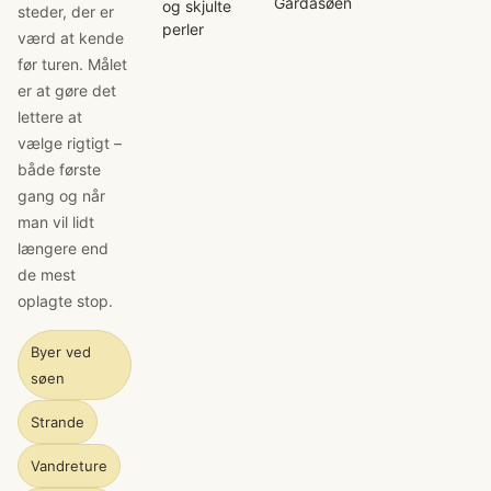
Gardasøen
og skjulte
steder, der er
perler
værd at kende
før turen. Målet
er at gøre det
lettere at
vælge rigtigt –
både første
gang og når
man vil lidt
længere end
de mest
oplagte stop.
Byer ved
søen
Strande
Vandreture