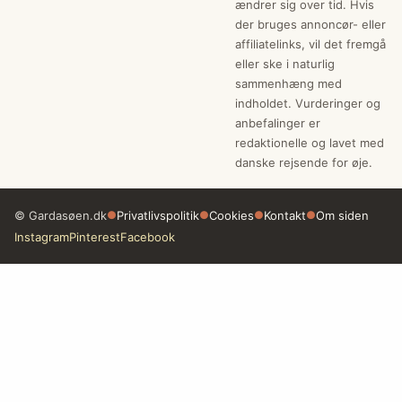
ændrer sig over tid. Hvis
der bruges annoncør- eller
affiliatelinks, vil det fremgå
eller ske i naturlig
sammenhæng med
indholdet. Vurderinger og
anbefalinger er
redaktionelle og lavet med
danske rejsende for øje.
© Gardasøen.dk
●
Privatlivspolitik
●
Cookies
●
Kontakt
●
Om siden
Instagram
Pinterest
Facebook