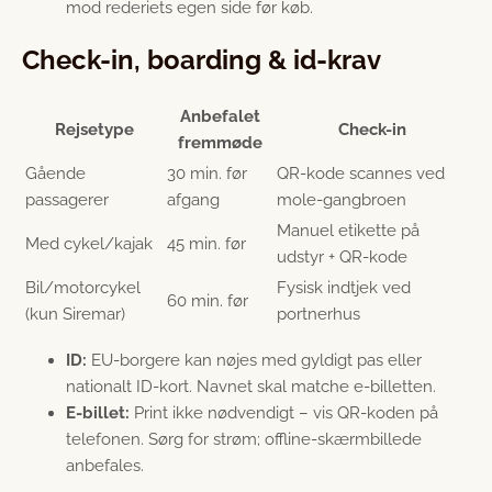
mod rederiets egen side før køb.
Check-in, boarding & id-krav
Anbefalet
Rejsetype
Check-in
fremmøde
Gående
30 min. før
QR-kode scannes ved
passagerer
afgang
mole-gangbroen
Manuel etikette på
Med cykel/kajak
45 min. før
udstyr + QR-kode
Bil/motorcykel
Fysisk indtjek ved
60 min. før
(kun Siremar)
portnerhus
ID:
EU-borgere kan nøjes med gyldigt pas eller
nationalt ID-kort. Navnet skal matche e-billetten.
E-billet:
Print ikke nødvendigt – vis QR-koden på
telefonen. Sørg for strøm; offline-skærmbillede
anbefales.