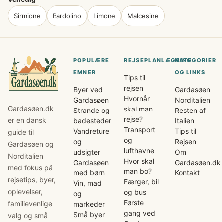
Sirmione
Bardolino
Limone
Malcesine
POPULÆRE
REJSEPLANLÆGNING
KATEGORIER
EMNER
OG LINKS
Tips til
rejsen
Byer ved
Gardasøen
Hvornår
Gardasøen
Norditalien
Gardasøen.dk
skal man
Strande og
Resten af
rejse?
er en dansk
badesteder
Italien
Transport
Vandreture
Tips til
guide til
og
og
Rejsen
Gardasøen og
lufthavne
udsigter
Om
Norditalien
Hvor skal
Gardasøen
Gardasøen.dk
med fokus på
man bo?
med børn
Kontakt
rejsetips, byer,
Færger, bil
Vin, mad
oplevelser,
og bus
og
Første
familievenlige
markeder
gang ved
Små byer
valg og små