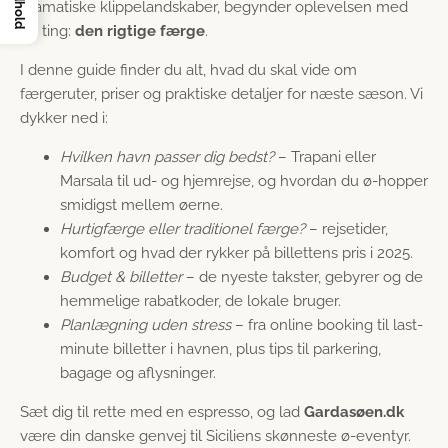
Indhold
dramatiske klippe­landskaber, begynder oplevelsen med
én ting:
den rigtige færge
.
I denne guide finder du alt, hvad du skal vide om
færgeruter, priser og praktiske detaljer for næste sæson. Vi
dykker ned i:
Hvilken havn passer dig bedst?
– Trapani eller
Marsala til ud- og hjemrejse, og hvordan du ø-hopper
smidigst mellem øerne.
Hurtigfærge eller traditionel færge?
– rejsetider,
komfort og hvad der rykker på billettens pris i 2025.
Budget & billetter
– de nyeste takster, gebyrer og de
hemmelige rabatkoder, de lokale bruger.
Planlægning uden stress
– fra online booking til last-
minute billetter i havnen, plus tips til parkering,
bagage og aflysninger.
Sæt dig til rette med en espresso, og lad
Gardasøen.dk
være din danske genvej til Siciliens skønneste ø-eventyr.