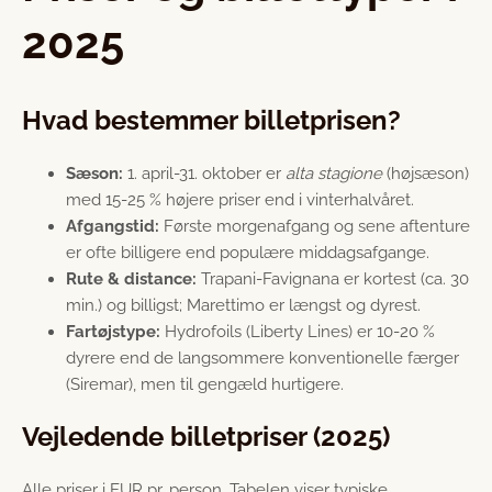
2025
Hvad bestemmer billetprisen?
Sæson:
1. april-31. oktober er
alta stagione
(højsæson)
med 15-25 % højere priser end i vinterhalvåret.
Afgangstid:
Første morgenafgang og sene aftenture
er ofte billigere end populære middagsafgange.
Rute & distance:
Trapani-Favignana er kortest (ca. 30
min.) og billigst; Marettimo er længst og dyrest.
Fartøjstype:
Hydrofoils (Liberty Lines) er 10-20 %
dyrere end de langsommere konventionelle færger
(Siremar), men til gengæld hurtigere.
Vejledende billetpriser (2025)
Alle priser i EUR pr. person. Tabelen viser typiske