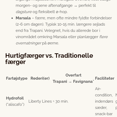
morgen- og sene aftenafgange → perfekt til
dagsture
og fleksibelt ø-hop.
Marsala
– færre, men ofte mindre fyldte forbindelser
(2-6 om dagen). Typisk 10-15 min. længere sejlads
end fra Trapani. Velegnet, hvis du allerede bor i
vinområdet omkring Marsala eller planlægger
flere
overnatninger
på øerne.
Hurtigfærger vs. Traditionelle
færger
Overfart
Fartøjstype
Rederi(er)
Faciliteter
Trapani → Favignana*
Air-
condition,
Hydrofoil
Liberty Lines
≈ 30 min.
indendørs
(“aliscafo”)
sæder,
snack-bar