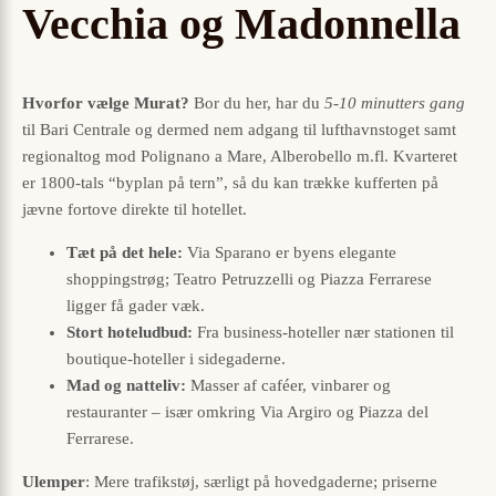
Vecchia og Madonnella
Hvorfor vælge Murat?
Bor du her, har du
5-10 minutters gang
til Bari Centrale og dermed nem adgang til lufthavnstoget samt
regionaltog mod Polignano a Mare, Alberobello m.fl. Kvarteret
er 1800-tals “byplan på tern”, så du kan trække kufferten på
jævne fortove direkte til hotellet.
Tæt på det hele:
Via Sparano er byens elegante
shoppingstrøg; Teatro Petruzzelli og Piazza Ferrarese
ligger få gader væk.
Stort hoteludbud:
Fra business-hoteller nær stationen til
boutique-hoteller i sidegaderne.
Mad og natteliv:
Masser af caféer, vinbarer og
restauranter – især omkring Via Argiro og Piazza del
Ferrarese.
Ulemper
: Mere trafikstøj, særligt på hovedgaderne; priserne