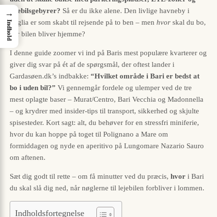
lejebilsgebyrer?
Så er du ikke alene. Den livlige havneby i
→
Puglia er som skabt til rejsende på to ben – men
hvor
skal du bo,
Indhold
når bilen bliver hjemme?
I denne guide zoomer vi ind på Baris mest populære kvarterer og
giver dig svar på ét af de spørgsmål, der oftest lander i
Gardasøen.dk’s indbakke:
“Hvilket område i Bari er bedst at
bo i uden bil?”
Vi gennemgår fordele og ulemper ved de tre
mest oplagte baser – Murat/Centro, Bari Vecchia og Madonnella
– og krydrer med insider-tips til transport, sikkerhed og skjulte
spisesteder. Kort sagt: alt, du behøver for en stressfri miniferie,
hvor du kan hoppe på toget til Polignano a Mare om
formiddagen og nyde en aperitivo på Lungomare Nazario Sauro
om aftenen.
Sæt dig godt til rette – om få minutter ved du præcis,
hvor
i Bari
du skal slå dig ned, når nøglerne til lejebilen forbliver i lommen.
Indholdsfortegnelse