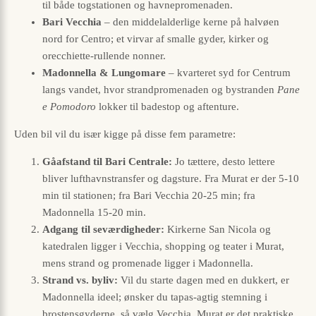
til både togstationen og havnepromenaden.
Bari Vecchia
– den middelalderlige kerne på halvøen
nord for Centro; et virvar af smalle gyder, kirker og
orecchiette-rullende nonner.
Madonnella & Lungomare
– kvarteret syd for Centrum
langs vandet, hvor strandpromenaden og bystranden
Pane
e Pomodoro
lokker til badestop og aftenture.
Uden bil vil du især kigge på disse fem parametre:
Gåafstand til Bari Centrale:
Jo tættere, desto lettere
bliver lufthavnstransfer og dagsture. Fra Murat er der 5-10
min til stationen; fra Bari Vecchia 20-25 min; fra
Madonnella 15-20 min.
Adgang til seværdigheder:
Kirkerne San Nicola og
katedralen ligger i Vecchia, shopping og teater i Murat,
mens strand og promenade ligger i Madonnella.
Strand vs. byliv:
Vil du starte dagen med en dukkert, er
Madonnella ideel; ønsker du tapas-agtig stemning i
brostensgyderne, så vælg Vecchia. Murat er det praktiske