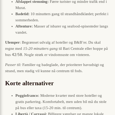
Afslappet stemning:
Færre turister og mindre trafik end i
Murat.
Badetid:
10 minutters gang til strandhåndklædet; perfekt i
sommerheden.
Aftenture:
Masser af isbarer og seafood-spisesteder langs
vandet.
Ulemper
: Begrænset udvalg af hoteller og B&B’er. Du skal
regne med
15-20 minutters gang
til Bari Centrale eller hoppe på
42
50
bus
/
. Nogle stræk er vindomsuste om vinteren.
Passer til:
Familier og badeglade, der prioriterer havudsigt og
strand, men stadig vil kunne nå centrum til fods.
Korte alternativer
Poggiofranco:
Moderne kvarter med store hoteller og
gratis parkering. Komfortabelt, men uden bil må du stole
på bus eller taxa (15-20 min. til centrum).
Libertà / Carrassi:
Billigere værelser og mange lokale