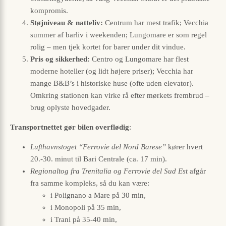
kompromis.
Støjniveau & natteliv:
Centrum har mest trafik; Vecchia
summer af barliv i weekenden; Lungomare er som regel
rolig – men tjek kortet for barer under dit vindue.
Pris og sikkerhed:
Centro og Lungomare har flest
moderne hoteller (og lidt højere priser); Vecchia har
mange B&B’s i historiske huse (ofte uden elevator).
Omkring stationen kan virke rå efter mørkets frembrud –
brug oplyste hovedgader.
Transportnettet gør bilen overflødig
:
Lufthavnstoget “Ferrovie del Nord Barese”
kører hvert
20.-30. minut til Bari Centrale (ca. 17 min).
Regionaltog fra Trenitalia og Ferrovie del Sud Est
afgår
fra samme kompleks, så du kan være:
i Polignano a Mare på 30 min,
i Monopoli på 35 min,
i Trani på 35-40 min,