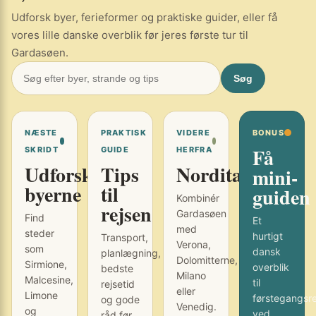
Udforsk byer, ferieformer og praktiske guider, eller få
vores lille danske overblik før jeres første tur til
Gardasøen.
Søg
NÆSTE
PRAKTISK
VIDERE
BONUS
Få
SKRIDT
GUIDE
HERFRA
Udforsk
Tips
Norditalien
mini-
byerne
til
guiden
Kombinér
rejsen
Gardasøen
Find
Et
med
steder
hurtigt
Transport,
Verona,
som
dansk
planlægning,
Dolomitterne,
Sirmione,
overblik
bedste
Milano
Malcesine,
til
rejsetid
eller
Limone
førstegangsr
og gode
Venedig.
og
ved
råd før