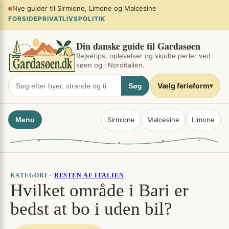
Spring
Planlæg sommerferien ved søen
×
til
FORSIDE
PRIVATLIVSPOLITIK
indhold
Din danske guide til Gardasøen
Rejsetips, oplevelser og skjulte perler ved
søen og i Norditalien.
Vælg ferieform
Søg
▾
Menu
Sirmione
Malcesine
Limone
KATEGORI ·
RESTEN AF ITALIEN
Hvilket område i Bari er
bedst at bo i uden bil?