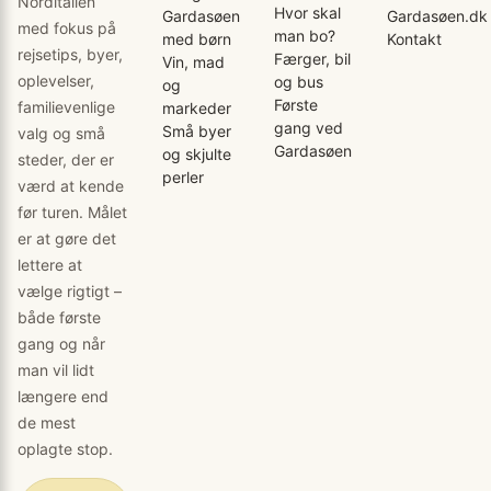
Norditalien
Hvor skal
Gardasøen
Gardasøen.dk
med fokus på
man bo?
med børn
Kontakt
rejsetips, byer,
Færger, bil
Vin, mad
oplevelser,
og bus
og
Første
familievenlige
markeder
gang ved
Små byer
valg og små
Gardasøen
og skjulte
steder, der er
perler
værd at kende
før turen. Målet
er at gøre det
lettere at
vælge rigtigt –
både første
gang og når
man vil lidt
længere end
de mest
oplagte stop.