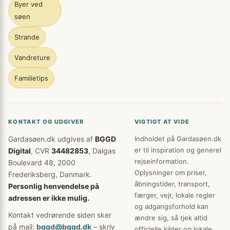
Byer ved
søen
Strande
Vandreture
Familietips
KONTAKT OG UDGIVER
VIGTIGT AT VIDE
Gardasøen.dk udgives af
BGGD
Indholdet på Gardasøen.dk
er til inspiration og generel
Digital
, CVR
34482853
, Dalgas
rejseinformation.
Boulevard 48, 2000
Oplysninger om priser,
Frederiksberg, Danmark.
åbningstider, transport,
Personlig henvendelse på
færger, vejr, lokale regler
adressen er ikke mulig.
og adgangsforhold kan
Kontakt vedrørende siden sker
ændre sig, så tjek altid
på mail:
bggd@bggd.dk
– skriv
officielle kilder og lokale