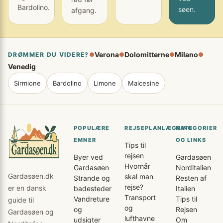
Bardolino.
søen.
afgang.
Verona
Dolomitterne
Milano
DRØMMER DU VIDERE?
●
●
●
●
Venedig
Sirmione
Bardolino
Limone
Malcesine
POPULÆRE
REJSEPLANLÆGNING
KATEGORIER
EMNER
OG LINKS
Tips til
rejsen
Byer ved
Gardasøen
Hvornår
Gardasøen
Norditalien
Gardasøen.dk
skal man
Strande og
Resten af
rejse?
er en dansk
badesteder
Italien
Transport
Vandreture
Tips til
guide til
og
og
Rejsen
Gardasøen og
lufthavne
udsigter
Om