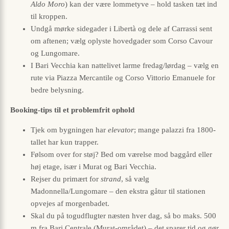
Aldo Moro
) kan der være lommetyve – hold tasken tæt ind
til kroppen.
Undgå mørke sidegader i Libertà og dele af Carrassi sent
om aftenen; vælg oplyste hovedgader som Corso Cavour
og Lungomare.
I Bari Vecchia kan nattelivet larme fredag/lørdag – vælg en
rute via Piazza Mercantile og Corso Vittorio Emanuele for
bedre belysning.
Booking-tips til et problemfrit ophold
Tjek om bygningen har
elevator
; mange palazzi fra 1800-
tallet har kun trapper.
Følsom over for støj? Bed om værelse mod baggård eller
høj etage, især i Murat og Bari Vecchia.
Rejser du primært for
strand
, så vælg
Madonnella/Lungomare – den ekstra gåtur til stationen
opvejes af morgenbadet.
Skal du på togudflugter næsten hver dag, så bo maks. 500
m fra Bari Centrale (Murat-området) – det sparer tid og gør