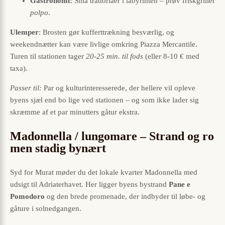
Gastronomi:
Små trattoriaer i labyrinten – prøv friskgrillet
polpo
.
Ulemper
: Brosten gør kufferttrækning besværlig, og
weekendnætter kan være livlige omkring Piazza Mercantile.
Turen til stationen tager
20-25 min. til fods
(eller 8-10 € med
taxa).
Passer til:
Par og kulturinteresserede, der hellere vil opleve
byens sjæl end bo lige ved stationen – og som ikke lader sig
skræmme af et par minutters gåtur ekstra.
Madonnella / lungomare – Strand og ro
men stadig bynært
Syd for Murat møder du det lokale kvarter Madonnella med
udsigt til Adriaterhavet. Her ligger byens bystrand
Pane e
Pomodoro
og den brede promenade, der indbyder til løbe- og
gåture i solnedgangen.