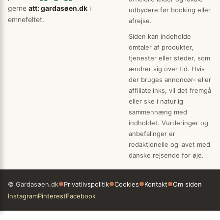
gerne
att: gardasøen.dk
i
udbydere før booking eller
emnefeltet.
afrejse.
Siden kan indeholde
omtaler af produkter,
tjenester eller steder, som
ændrer sig over tid. Hvis
der bruges annoncør- eller
affiliatelinks, vil det fremgå
eller ske i naturlig
sammenhæng med
indholdet. Vurderinger og
anbefalinger er
redaktionelle og lavet med
danske rejsende for øje.
© Gardasøen.dk
●
Privatlivspolitik
●
Cookies
●
Kontakt
●
Om siden
Instagram
Pinterest
Facebook