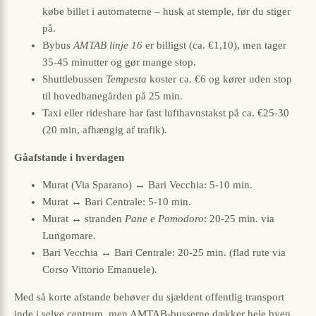
købe billet i automaterne – husk at stemple, før du stiger
på.
Bybus
AMTAB linje 16
er billigst (ca. €1,10), men tager
35-45 minutter og gør mange stop.
Shuttlebussen
Tempesta
koster ca. €6 og kører uden stop
til hovedbanegården på 25 min.
Taxi eller rideshare har fast lufthavnstakst på ca. €25-30
(20 min, afhængig af trafik).
Gåafstande i hverdagen
Murat (Via Sparano) ↔ Bari Vecchia: 5-10 min.
Murat ↔ Bari Centrale: 5-10 min.
Murat ↔ stranden
Pane e Pomodoro
: 20-25 min. via
Lungomare.
Bari Vecchia ↔ Bari Centrale: 20-25 min. (flad rute via
Corso Vittorio Emanuele).
Med så korte afstande behøver du sjældent offentlig transport
inde i selve centrum, men AMTAB-busserne dækker hele byen,