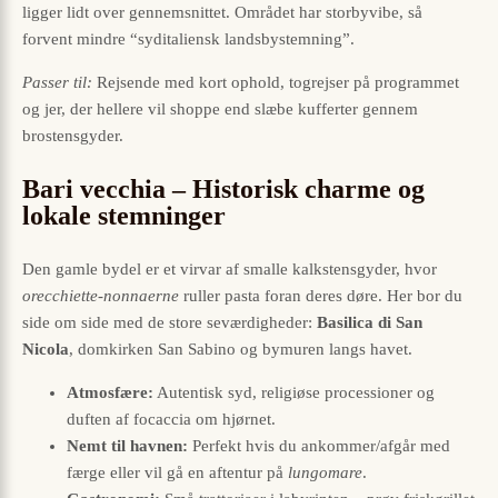
ligger lidt over gennemsnittet. Området har storbyvibe, så
forvent mindre “syditaliensk landsbystemning”.
Passer til:
Rejsende med kort ophold, togrejser på programmet
og jer, der hellere vil shoppe end slæbe kufferter gennem
brostensgyder.
Bari vecchia – Historisk charme og
lokale stemninger
Den gamle bydel er et virvar af smalle kalkstensgyder, hvor
orecchiette-nonnaerne
ruller pasta foran deres døre. Her bor du
side om side med de store seværdigheder:
Basilica di San
Nicola
, domkirken San Sabino og bymuren langs havet.
Atmosfære:
Autentisk syd, religiøse processioner og
duften af focaccia om hjørnet.
Nemt til havnen:
Perfekt hvis du ankommer/afgår med
færge eller vil gå en aftentur på
lungomare
.