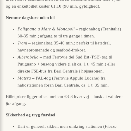
og en enkeltbillet koster €1,10 (90 min. gyldighed).
Nemme dagsture uden bil
Polignano a Mare & Monopoli
– regionaltog (Trenitalia)
30-35 min.; afgang to til tre gange i timen.
Trani
– regionaltog 35-40 min.; perfekt til katedral,
havnepromenade og seafood-frokost.
Alberobello
– med Ferrovie del Sud Est (FSE) tog til
Putignano + bus/tog videre (i alt ca. 1 t. 45 min.) eller
direkte FSE-bus fra Bari Centrale i højsæsonen.
Matera
– FAL-tog (Ferrovie Appulo Lucane) fra
nabostationen foran Bari Centrale, ca. 1 t. 35 min.
Billetpriser ligger oftest mellem €3-8 hver vej – husk at validere
før
afgang.
Sikkerhed og tryg færdsel
Bari er generelt sikker, men omkring stationen (
Piazza