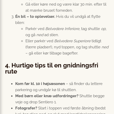
Gå eller køre ned og være klar 30 min. efter til
at mærke bruset forneden.
Én bil – to oplevelser.
Hvis du vil undgå at flytte
bilen:
Parkér ved
Belvedere Inferiore
, tag shuttle
op
,
og gå
ned
ad stien.
Eller parkér ved
Belvedere Superiore
tidligt
(færre pladser!), nyd toppen, og tag shuttle
ned
– gå eller kør tilbage bagefter.
4. Hurtige tips til en gnidningsfri
rute
Kom før kl. 10 i højsæsonen
– så finder du lettere
parkering og undgår kø til shuttlen.
Med børn eller knæ udfordringer?
Shuttle begge
veje og drop Sentiero 1.
Fotografer?
Start i toppen ved første åbning (bedst