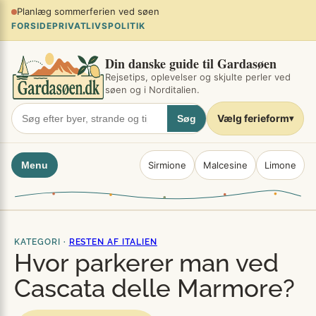
Spring
Planlæg sommerferien ved søen
×
til
FORSIDE
PRIVATLIVSPOLITIK
indhold
Din danske guide til Gardasøen
Rejsetips, oplevelser og skjulte perler ved
søen og i Norditalien.
Vælg ferieform
Søg
▾
Menu
Sirmione
Malcesine
Limone
KATEGORI ·
RESTEN AF ITALIEN
Hvor parkerer man ved
Cascata delle Marmore?