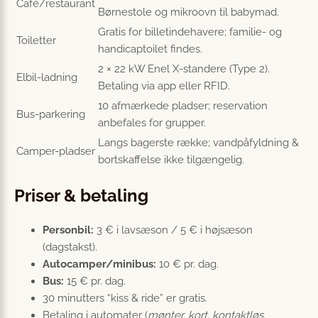
Café/restaurant
Børnestole og mikroovn til babymad.
Gratis for billetindehavere; familie- og
Toiletter
handicaptoilet findes.
2 × 22 kW Enel X-standere (Type 2).
Elbil-ladning
Betaling via app eller RFID.
10 afmærkede pladser; reservation
Bus-parkering
anbefales for grupper.
Langs bagerste række; vandpåfyldning &
Camper-pladser
bortskaffelse ikke tilgængelig.
Priser & betaling
Personbil:
3 € i lavsæson / 5 € i højsæson
(dagstakst).
Autocamper/minibus:
10 € pr. dag.
Bus:
15 € pr. dag.
30 minutters “kiss & ride” er gratis.
Betaling i automater (
mønter, kort, kontaktløs,