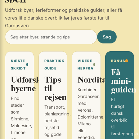
Udforsk byer, ferieformer og praktiske guider, eller få
vores lille danske overblik før jeres første tur til
Gardasøen.
Søg
NÆSTE
PRAKTISK
VIDERE
BONUS
Få
SKRIDT
GUIDE
HERFRA
Udforsk
Tips
Norditalien
mini-
byerne
til
guiden
Kombinér
rejsen
Gardasøen
Find
Et
med
steder
hurtigt
Transport,
Verona,
som
dansk
planlægning,
Dolomitterne,
Sirmione,
overblik
bedste
Milano
Malcesine,
til
rejsetid
eller
Limone
førstegangsr
og gode
Venedig.