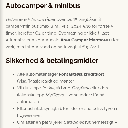
Autocamper & minibus
Belvedere Inferiore
råder over ca. 15 langbåse til
camper/minibus (max 8 m). Pris i 2024: €10 for første 5
timer, herefter €2 pr. time. Overnatning er ikke tilladt.
Alternativ: den kommunale
Area Camper Marmore
(1 km
væk) med strøm, vand og nattevagt til €15/24 t.
Sikkerhed & betalingsmidler
Alle automater tager
kontaktløst kreditkort
(Visa/Mastercard) og mønter.
Vil du slippe for kø, så brug
EasyPark
eller den
italienske app
MyCicero
– zonekoder står på
automaten.
Efterlad intet synligt i bilen; der er sporadisk tyveri i
højsæsonen.
Om aftenen patruljerer
Carabinieri
rutinemæssigt –