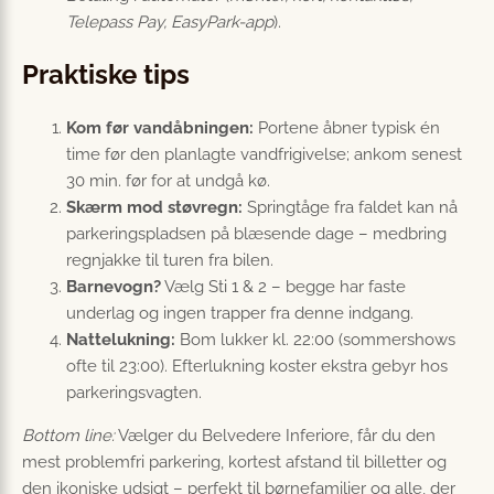
Telepass Pay, EasyPark-app
).
Praktiske tips
Kom før vandåbningen:
Portene åbner typisk én
time før den planlagte vandfrigivelse; ankom senest
30 min. før for at undgå kø.
Skærm mod støvregn:
Springtåge fra faldet kan nå
parkeringspladsen på blæsende dage – medbring
regnjakke til turen fra bilen.
Barnevogn?
Vælg Sti 1 & 2 – begge har faste
underlag og ingen trapper fra denne indgang.
Nattelukning:
Bom lukker kl. 22:00 (sommershows
ofte til 23:00). Efterlukning koster ekstra gebyr hos
parkeringsvagten.
Bottom line:
Vælger du Belvedere Inferiore, får du den
mest problemfri parkering, kortest afstand til billetter og
den ikoniske udsigt – perfekt til børnefamilier og alle, der