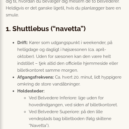
dig til, hvordan du bevæger dig mellem de to belvederer.
Heldigvis er det ganske ligetil, hvis du planlægger bare en
smule.
1. Shuttlebus (“navetta”)
Drift:
Kører som udgangspunkt i weekender, på
helligdage og dagligt i højsæsonen (ca. april-
oktober). Uden for sæsonen kan den være helt
indstillet – tjek altid den officielle hjemmeside eller
billetkontoret samme morgen.
Afgangsfrekvens:
Ca. hvert 20. minut, lidt hyppigere
omkring de store vandåbninger.
Holdesteder:
Ved Belvedere Inferiore: lige uden for
hovedindgangen, ved siden af billetkontoret.
Ved Belvedere Superiore: på den lille
vendeplads bag billetboden (følg skiltene
“Navetta”).