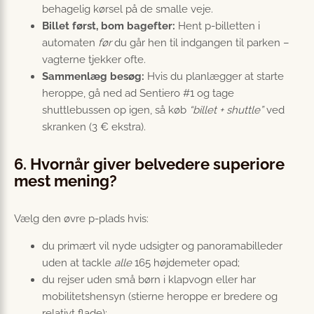
behagelig kørsel på de smalle veje.
Billet først, bom bagefter:
Hent p-billetten i
automaten
før
du går hen til indgangen til parken –
vagterne tjekker ofte.
Sammenlæg besøg:
Hvis du planlægger at starte
heroppe, gå ned ad Sentiero #1 og tage
shuttlebussen op igen, så køb
“billet + shuttle”
ved
skranken (3 € ekstra).
6. Hvornår giver belvedere superiore
mest mening?
Vælg den øvre p-plads hvis:
du primært vil nyde udsigter og panoramabilleder
uden at tackle
alle
165 højdemeter opad;
du rejser uden små børn i klapvogn eller har
mobilitetshensyn (stierne heroppe er bredere og
relativt flade);