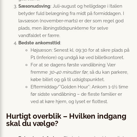
Sæsonudsving
: Juli-august og helligdage i Italien
betyder fuld belægning fra midt på formiddagen. I
lavsæson (november-marts) er der som regel god
plads, men åbningstidspunkterne for selve
vandfaldet er færre.
Bedste ankomsttid
:
Højsæson: Senest kl. 09:30 for at sikre plads på
P1 (Inferiore) og undgå kø ved billetkontoret.
For at se dagens første vandåbning: Vær
fremme
30-40 minutter før
, så du kan parkere,
købe billet og gå til udsigtspunktet.
Eftermiddag/”Golden Hour”: Ankom 1-1½ time
før sidste vandåbning – de fleste familier er
ved at køre hjem, og lyset er flottest.
Hurtigt overblik – Hvilken indgang
skal du vælge?