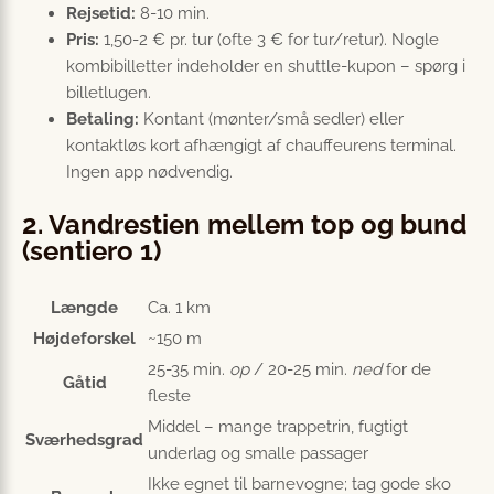
Rejsetid:
8-10 min.
Pris:
1,50-2 € pr. tur (ofte 3 € for tur/retur). Nogle
kombibilletter indeholder en shuttle-kupon – spørg i
billetlugen.
Betaling:
Kontant (mønter/små sedler) eller
kontaktløs kort afhængigt af chauffeurens terminal.
Ingen app nødvendig.
2. Vandrestien mellem top og bund
(sentiero 1)
Længde
Ca. 1 km
Højdeforskel
~150 m
25-35 min.
op
/ 20-25 min.
ned
for de
Gåtid
fleste
Middel – mange trappetrin, fugtigt
Sværhedsgrad
underlag og smalle passager
Ikke egnet til barnevogne; tag gode sko