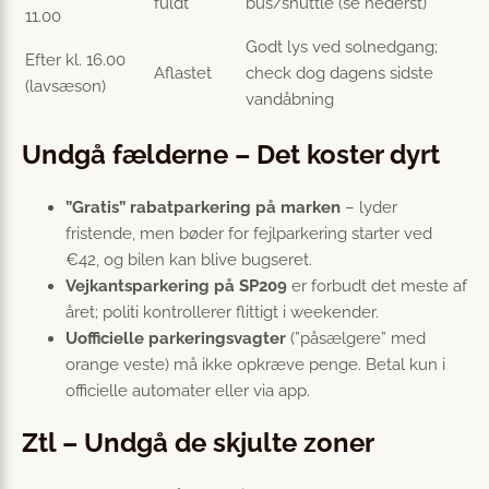
fuldt
bus/shuttle (se nederst)
11.00
Godt lys ved solnedgang;
Efter kl. 16.00
Aflastet
check dog dagens sidste
(lavsæson)
vandåbning
Undgå fælderne – Det koster dyrt
”Gratis” rabatparkering på marken
– lyder
fristende, men bøder for fejlparkering starter ved
€42, og bilen kan blive bugseret.
Vejkantsparkering på SP209
er forbudt det meste af
året; politi kontrollerer flittigt i weekender.
Uofficielle parkeringsvagter
(”påsælgere” med
orange veste) må ikke opkræve penge. Betal kun i
officielle automater eller via app.
Ztl – Undgå de skjulte zoner