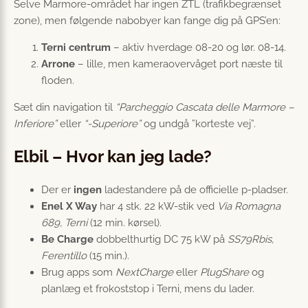
Selve Marmore-området har ingen ZTL (trafikbegrænset
zone), men følgende nabobyer kan fange dig på GPS’en:
Terni centrum
– aktiv hverdage 08-20 og lør. 08-14.
Arrone
– lille, men kameraovervåget port næste til
floden.
Sæt din navigation til
“Parcheggio Cascata delle Marmore –
Inferiore”
eller
“-Superiore”
og undgå ”korteste vej”.
Elbil – Hvor kan jeg lade?
Der er
ingen
ladestandere på de officielle p-pladser.
Enel X Way
har 4 stk. 22 kW-stik ved
Via Romagna
689, Terni
(12 min. kørsel).
Be Charge
dobbelthurtig DC 75 kW på
SS79Rbis,
Ferentillo
(15 min.).
Brug apps som
NextCharge
eller
PlugShare
og
planlæg et frokoststop i Terni, mens du lader.