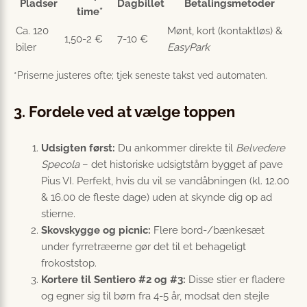
Pladser
Dagbillet
Betalingsmetoder
time*
Ca. 120
Mønt, kort (kontaktløs) &
1,50-2 €
7-10 €
biler
EasyPark
*Priserne justeres ofte; tjek seneste takst ved automaten.
3. Fordele ved at vælge toppen
Udsigten først:
Du ankommer direkte til
Belvedere
Specola
– det historiske udsigtstårn bygget af pave
Pius VI. Perfekt, hvis du vil se vandåbningen (kl. 12.00
& 16.00 de fleste dage) uden at skynde dig op ad
stierne.
Skovskygge og picnic:
Flere bord-/bænkesæt
under fyrretræerne gør det til et behageligt
frokoststop.
Kortere til Sentiero #2 og #3:
Disse stier er fladere
og egner sig til børn fra 4-5 år, modsat den stejle