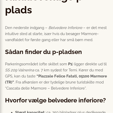
plads
Den nederste indgang –
Belvedere Inferiore
– er det mest
intuitive sted at starte, især hvis du besøger Marmore-
vandfaldet for første gang eller har små børn med.
Sådan finder du p-pladsen
Parkeringsområdet (ofte skiltet som
P1
) ligger direkte ud til
SS 209 Valnerina
ca. 7 km sydøst for Terni. Kører du med
GPS, kan du taste
“Piazzale Felice Fatati, 05100 Marmore
(TR)”
. Fra afkørslen er der tydelige brune turistskilte mod
“Cascata delle Marmore – Belvedere Inferiore”.
Hvorfor vælge belvedere inferiore?
Størst kapacitet:
ca. 350 bilpladser plus dedikerede