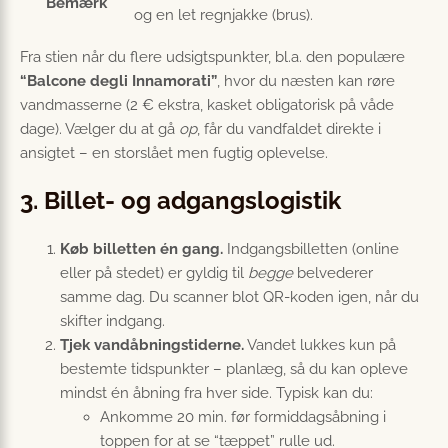
Bemærk
og en let regnjakke (brus).
Fra stien når du flere udsigtspunkter, bl.a. den populære
“Balcone degli Innamorati”
, hvor du næsten kan røre
vandmasserne (2 € ekstra, kasket obligatorisk på våde
dage). Vælger du at gå
op
, får du vandfaldet direkte i
ansigtet – en storslået men fugtig oplevelse.
3. Billet- og adgangslogistik
Køb billetten én gang.
Indgangsbilletten (online
eller på stedet) er gyldig til
begge
belvederer
samme dag. Du scanner blot QR-koden igen, når du
skifter indgang.
Tjek vandåbningstiderne.
Vandet lukkes kun på
bestemte tidspunkter – planlæg, så du kan opleve
mindst én åbning fra hver side. Typisk kan du:
Ankomme 20 min. før formiddagsåbning i
toppen for at se “tæppet” rulle ud.