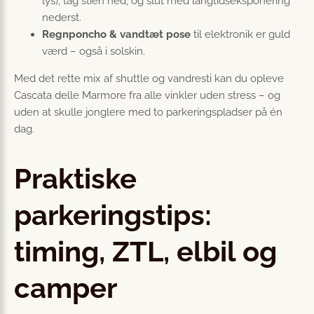
lys), tag stien ned, og slut med langtidseksponering
nederst.
Regnponcho & vandtæt pose
til elektronik er guld
værd – også i solskin.
Med det rette mix af shuttle og vandresti kan du opleve
Cascata delle Marmore fra alle vinkler uden stress – og
uden at skulle jonglere med to parkeringspladser på én
dag.
Praktiske
parkeringstips:
timing, ZTL, elbil og
camper