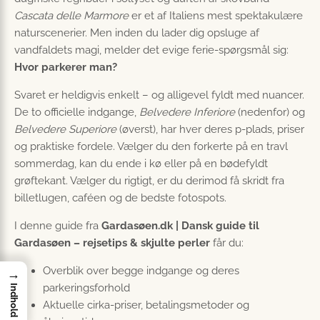
Cascata delle Marmore
er et af Italiens mest spektakulære
naturscenerier. Men inden du lader dig opsluge af
vandfaldets magi, melder det evige ferie-spørgsmål sig:
Hvor parkerer man?
Svaret er heldigvis enkelt – og alligevel fyldt med nuancer.
De to officielle indgange,
Belvedere Inferiore
(nedenfor) og
Belvedere Superiore
(øverst), har hver deres p-plads, priser
og praktiske fordele. Vælger du den forkerte på en travl
sommerdag, kan du ende i kø eller på en bødefyldt
grøftekant. Vælger du rigtigt, er du derimod få skridt fra
billetlugen, caféen og de bedste fotospots.
I denne guide fra
Gardasøen.dk | Dansk guide til
Gardasøen – rejsetips & skjulte perler
får du:
Overblik over begge indgange og deres
→
parkeringsforhold
Indhold
Aktuelle cirka-priser, betalingsmetoder og