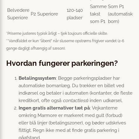
Samme
Som P1
Belvedere
120-140
P2 Superiore
takst
(automatisk
Superiore
pladser
som P1
bom)
*Priserne justeres typisk årligt – tjek toujours officielle skilte.
**Vandfaldet er kun “åbent” når sluserne opstrøms frigiver vandet (2-6
gange dagligt afhængig af sæson).
Hvordan fungerer parkeringen?
Betalingssystem
: Begge parkeringspladser har
automatiske bomanlæg. Du trækker en billet ved
indkørsel og betaler i automaten (kontanter, de fleste
kreditkort, ofte også
contactless
) inden udkørsel.
Ingen gratis alternativer tæt på
: Vejkanterne
omkring Marmore er markeret med gult (forbud)
eller blå linjer (betalingszoner), og bøder udskrives
flittigt. Regn ikke med at finde gratis parkering i
gåafstand.