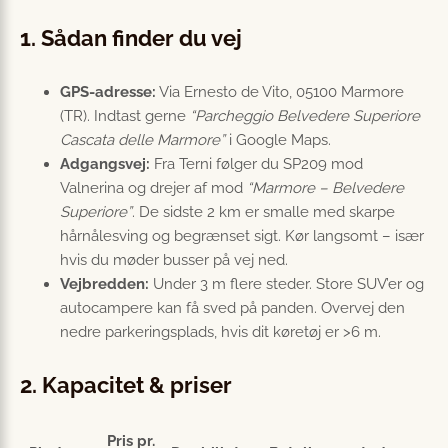
1. Sådan finder du vej
GPS-adresse:
Via Ernesto de Vito, 05100 Marmore
(TR). Indtast gerne
“Parcheggio Belvedere Superiore
Cascata delle Marmore”
i Google Maps.
Adgangsvej:
Fra Terni følger du SP209 mod
Valnerina og drejer af mod
“Marmore – Belvedere
Superiore”
. De sidste 2 km er smalle med skarpe
hårnålesving og begrænset sigt. Kør langsomt – især
hvis du møder busser på vej ned.
Vejbredden:
Under 3 m flere steder. Store SUV’er og
autocampere kan få sved på panden. Overvej den
nedre parkeringsplads, hvis dit køretøj er >6 m.
2. Kapacitet & priser
Pris pr.