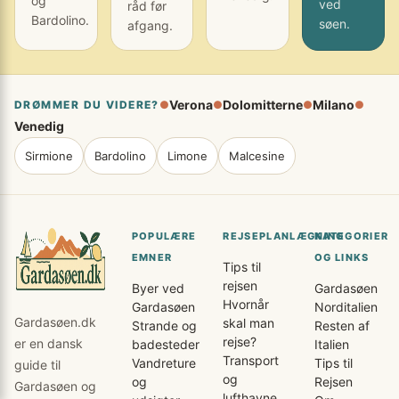
og
ved
råd før
Bardolino.
søen.
afgang.
Verona
Dolomitterne
Milano
DRØMMER DU VIDERE?
●
●
●
●
Venedig
Sirmione
Bardolino
Limone
Malcesine
POPULÆRE
REJSEPLANLÆGNING
KATEGORIER
EMNER
OG LINKS
Tips til
rejsen
Byer ved
Gardasøen
Hvornår
Gardasøen
Norditalien
Gardasøen.dk
skal man
Strande og
Resten af
rejse?
er en dansk
badesteder
Italien
Transport
Vandreture
Tips til
guide til
og
og
Rejsen
Gardasøen og
lufthavne