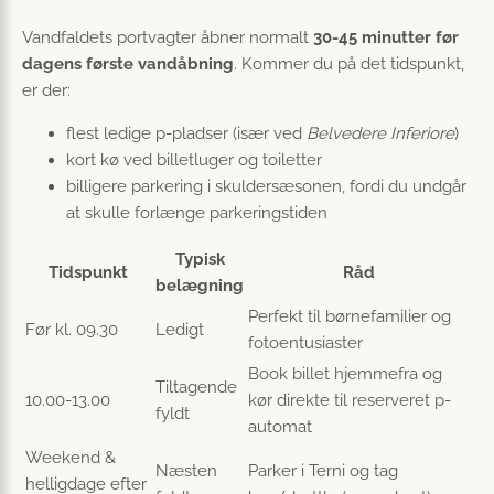
Vandfaldets portvagter åbner normalt
30-45 minutter før
dagens første vandåbning
. Kommer du på det tidspunkt,
er der:
flest ledige p-pladser (især ved
Belvedere Inferiore
)
kort kø ved billetluger og toiletter
billigere parkering i skuldersæsonen, fordi du undgår
at skulle forlænge parkeringstiden
Typisk
Tidspunkt
Råd
belægning
Perfekt til børnefamilier og
Før kl. 09.30
Ledigt
fotoentusiaster
Book billet hjemmefra og
Tiltagende
10.00-13.00
kør direkte til reserveret p-
fyldt
automat
Weekend &
Næsten
Parker i Terni og tag
helligdage efter