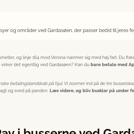
 byer og områder ved Gardasøen, der passer bedst til jeres fe
elter, og linje 164 mod Verona nærmer sig med høj fart. Du fisker
 virker det egentlig ved Gardasøen? Kan du
bare betale med Ap
enske betalingslandskab på hjul
. Vi zoomer ind på de tre busselsk
øntjagt og sved på panden.
Læs videre, og bliv busklar på under f
 Pay i busserne ved Gar