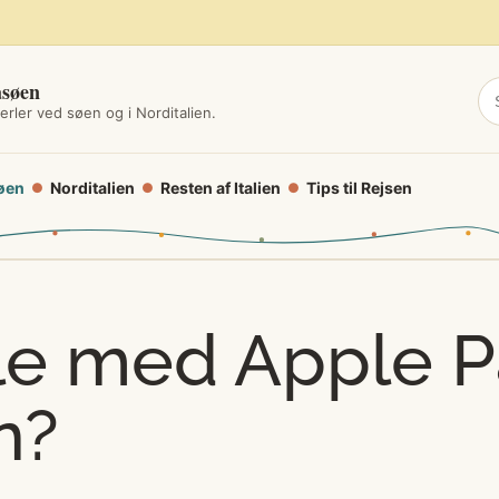
asøen
erler ved søen og i Norditalien.
øen
Norditalien
Resten af Italien
Tips til Rejsen
●
●
●
e med Apple Pa
n?