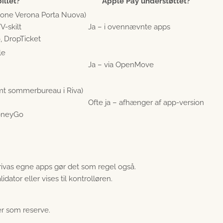
illet?
Apple Pay understøttet?
azione Verona Porta Nuova)
V-skilt
Ja – i ovennævnte apps
 DropTicket
le
Ja – via OpenMove
amt sommerbureau i Riva)
Ofte ja – afhænger af app-version
ooneyGo
ivas egne apps gør det som regel også.
dator eller vises til kontrolløren.
ter som reserve.