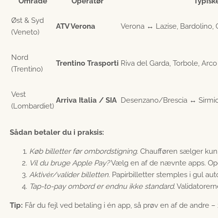
Område
Operatør
Typisk
Øst & Syd
ATV Verona
Verona ↔ Lazise, Bardolino, 
(Veneto)
Nord
Trentino Trasporti
Riva del Garda, Torbole, Arc
(Trentino)
Vest
Arriva Italia / SIA
Desenzano/Brescia ↔ Sirmio
(Lombardiet)
Sådan betaler du i praksis:
Køb billetter før ombordstigning.
Chaufføren sælger kun n
Vil du bruge Apple Pay?
Vælg en af de nævnte apps. Ope
Aktivér/valider billetten.
Papirbilletter stemples i gul aut
Tap-to-pay ombord er endnu ikke standard.
Validatorern
Tip:
Får du fejl ved betaling i én app, så prøv en af de andre – 