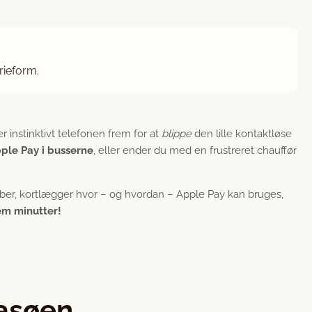
rieform.
 instinktivt telefonen frem for at
blippe
den lille kontaktløse
ple Pay i busserne
, eller ender du med en frustreret chauffør
aber, kortlægger hvor – og hvordan – Apple Pay kan bruges,
em minutter!
dasøen