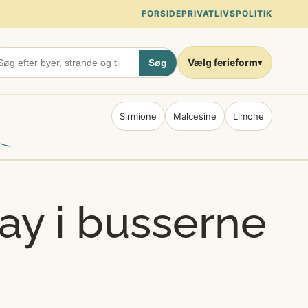
FORSIDE
PRIVATLIVSPOLITIK
Vælg ferieform
Søg
▾
Sirmione
Malcesine
Limone
y i busserne