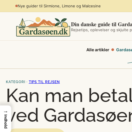
Spring
Planlæg sommerferien ved søen
til
indhold
Din danske guide til Gard
Rejsetips, oplevelser og skjulte p
Alle artikler
Gardas
●
KATEGORI ·
TIPS TIL REJSEN
Kan man betal
ved Gardasøe
→
Indhold