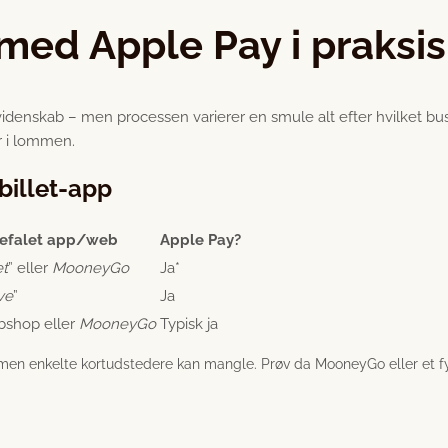
med Apple Pay i praksis
idenskab – men processen varierer en smule alt efter hvilket b
r i lommen.
 billet-app
efalet app/web
Apple Pay?
et
” eller
MooneyGo
Ja*
ve
”
Ja
bshop eller
MooneyGo
Typisk ja
 men enkelte kortudstedere kan mangle. Prøv da MooneyGo eller et fy