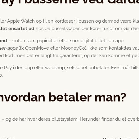
r Apple Watch op til en kortlæser i bussen og dermed være klar t
llet ensartet ud
hos de busselskaber, der kører rundt om Gardas
hånd
– enten som papirbillet eller som digital billet i en app.
llet-apps
(fx OpenMove eller MooneyGo), ikke som kontaktløs val
ed kort, men det er langt fra garanteret, og der kan komme et geb
e Pay i den app eller webshop, selskabet anbefaler. Først når bill
p.
hvordan betaler man?
– og de har hver deres billetsystem. Herunder finder du et overb