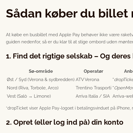
Sådan køber du billet 
At købe en busbillet med Apple Pay behøver ikke være raketv
guiden nedenfor, så er du klar til at stige ombord uden mønte
1. Find det rigtige selskab – Og deres
Sø-område
Operatør
Anb
Øst / Syd (Verona & sydbredden)
ATV Verona
“
dropTick
Nord (Riva, Torbole, Arco)
Trentino Trasporti
“
OpenMo
Vest (Salò → Limone)
Arriva Italia / SIA
Arriva-we
*dropTicket viser Apple Pay-logoet i betalingsvinduet på iPhone,
2. Opret (eller log ind på) din konto