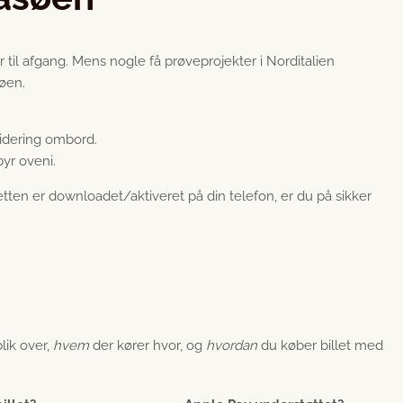
il afgang. Mens nogle få prøveprojekter i Norditalien
øen.
idering ombord.
yr oveni.
etten er downloadet/aktiveret på din telefon, er du på sikker
lik over,
hvem
der kører hvor, og
hvordan
du køber billet med