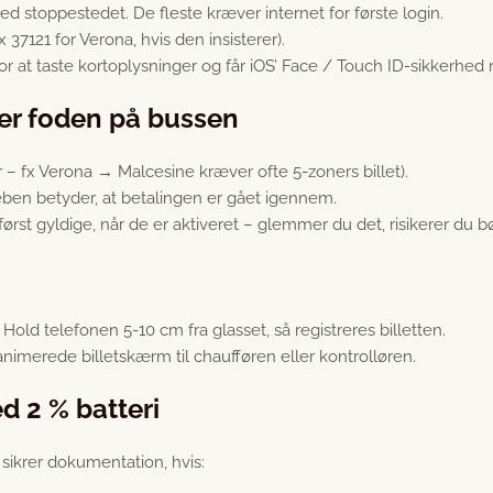
ed stoppestedet. De fleste kræver internet for første login.
x 37121 for Verona, hvis den insisterer).
for at taste kortoplysninger og får iOS’ Face / Touch ID-sikkerhed
tter foden på bussen
r – fx Verona → Malcesine kræver ofte 5-zoners billet).
ueben betyder, at betalingen er gået igennem.
 først gyldige, når de er aktiveret – glemmer du det, risikerer du 
Hold telefonen 5-10 cm fra glasset, så registreres billetten.
n animerede billetskærm til chaufføren eller kontrolløren.
ed 2 % batteri
) sikrer dokumentation, hvis: