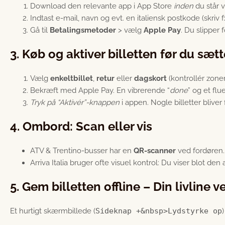
Download den relevante app i App Store
inden
du står v
Indtast e-mail, navn og evt. en italiensk postkode (skriv f
Gå til
Betalingsmetoder
> vælg
Apple Pay
. Du slipper 
3. Køb og aktiver billetten før du sæ
Vælg
enkeltbillet
,
retur
eller
dagskort
(kontrollér zone
Bekræft med Apple Pay. En vibrerende “
done
” og et fl
Tryk på “Aktivér”-knappen
i appen. Nogle billetter bliver
4. Ombord: Scan eller vis
ATV & Trentino-busser har en
QR-scanner
ved fordøren. 
Arriva Italia bruger ofte visuel kontrol: Du viser blot de
5. Gem billetten offline – Din livline v
Et hurtigt skærmbillede (
Sideknap +&nbsp>Lydstyrke op