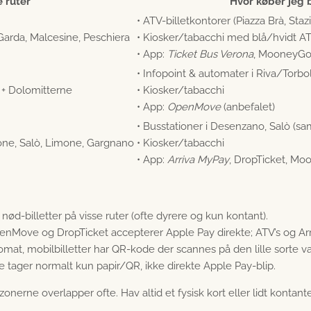
e ruter
Hvor køber jeg b
• ATV-billetkontorer (Piazza Brà, St
Garda, Malcesine, Peschiera
• Kiosker/tabacchi med blå/hvidt AT
• App:
Ticket Bus Verona
, MooneyGo,
• Infopoint & automater i Riva/Torbo
o + Dolomitterne
• Kiosker/tabacchi
• App:
OpenMove
(anbefalet)
• Busstationer i Desenzano, Salò (s
ne, Salò, Limone, Gargnano
• Kiosker/tabacchi
• App:
Arriva MyPay
, DropTicket, M
ød-billetter på visse ruter (ofte dyrere og kun kontant).
nMove og DropTicket accepterer Apple Pay direkte; ATV’s og Arr
omat, mobilbilletter har QR-kode der scannes på den lille sorte vali
e tager normalt kun papir/QR, ikke direkte Apple Pay-blip.
zonerne overlapper ofte. Hav altid et fysisk kort eller lidt kontan