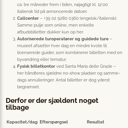
ca. tre måneder frem i tiden, nøjagtigt kl. 12:00
italiensk tid på annoncerede datoer.
Callcenter
– +39 02 9280 0360 (engelsk/italiensk).
Samme pulje som online, men enkelte
afbudsbilletter dukker kun op her.
Autoriserede turoperatører og guidede ture
–
museet afsætter hver dag en mindre kvote til
licenserede guider, som kombinerer billetten med en
byvandring eller tematur.
Fysisk billet­kontor
ved Santa Maria delle Grazie –
her håndteres sjældne no-show pladser og samme-
dags annulleringer. Antal billetter er dog yderst
begrænset.
Derfor er der sjældent noget
tilbage
Kapacitet/dag
Efterspørgsel
Resultat