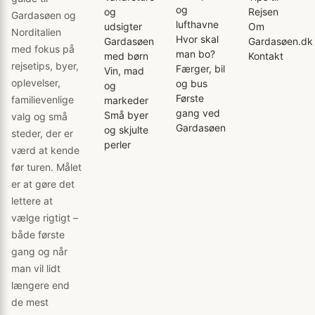
og
og
Rejsen
Gardasøen og
lufthavne
udsigter
Om
Norditalien
Hvor skal
Gardasøen
Gardasøen.dk
med fokus på
man bo?
med børn
Kontakt
rejsetips, byer,
Færger, bil
Vin, mad
oplevelser,
og bus
og
Første
familievenlige
markeder
gang ved
Små byer
valg og små
Gardasøen
og skjulte
steder, der er
perler
værd at kende
før turen. Målet
er at gøre det
lettere at
vælge rigtigt –
både første
gang og når
man vil lidt
længere end
de mest