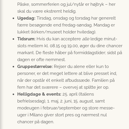
Påske, sommerferien og jul/nytår er højtryk – her
skal du være ekstremt heldig.
Ugedag:
Tirsdag, onsdag og torsdag har generelt
færre besøgende end fredag-søndag. Mandag er
lukket (kirken/museet holder hviledag).
Tidsrum:
Hvis du kan acceptere
alle
ledige minut-
slots mellem kl. 08.15 og 19.00, øger du dine chancer
markant. De fleste håber på formiddagstider; sidst på
dagen er ofte nemmest.
Gruppestørrelse:
Rejser du alene eller kun to
personer, er det meget lettere at blive presset ind,
når der opstår ét enkelt afbudssæde. Familien på
fem har det sværere – overvej at splitte jer op.
Helligdage & events:
25. april (Italiens
befrielsesdag), 1. maj, 2. juni, 15. august, samt
modeugen i februar/september og store messe-
uger i Milano giver stort pres og nærmest nul
chancer på dagen.