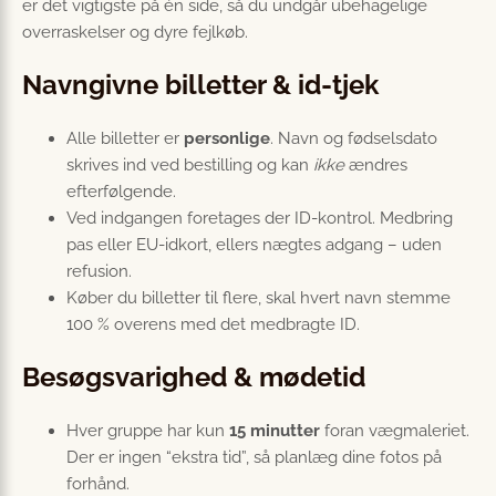
er det vigtigste på én side, så du undgår ubehagelige
overraskelser og dyre fejlkøb.
Navngivne billetter & id-tjek
Alle billetter er
personlige
. Navn og fødselsdato
skrives ind ved bestilling og kan
ikke
ændres
efterfølgende.
Ved indgangen foretages der ID-kontrol. Medbring
pas eller EU-idkort, ellers nægtes adgang – uden
refusion.
Køber du billetter til flere, skal hvert navn stemme
100 % overens med det medbragte ID.
Besøgsvarighed & mødetid
Hver gruppe har kun
15 minutter
foran vægmaleriet.
Der er ingen “ekstra tid”, så planlæg dine fotos på
forhånd.