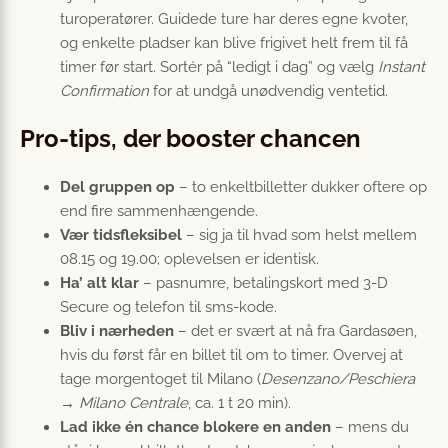
tur­operatører. Guidede ture har deres egne kvoter,
og enkelte pladser kan blive frigivet helt frem til få
timer før start. Sortér på “ledigt i dag” og vælg
Instant
Confirmation
for at undgå unødvendig ventetid.
Pro-tips, der booster chancen
Del gruppen op
– to enkeltbilletter dukker oftere op
end fire sammenhængende.
Vær tids­fleksibel
– sig ja til hvad som helst mellem
08.15 og 19.00; oplevelsen er identisk.
Ha’ alt klar
– pasnumre, betalingskort med 3-D
Secure og telefon til sms-kode.
Bliv i nærheden
– det er svært at nå fra Gardasøen,
hvis du først får en billet til om to timer. Overvej at
tage morgentoget til Milano (
Desenzano/Peschiera
→ Milano Centrale
, ca. 1 t 20 min).
Lad ikke én chance blokere en anden
– mens du