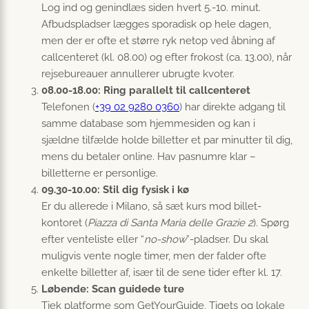
Log ind og genindlæs siden hvert 5.-10. minut.
Afbudspladser lægges sporadisk op hele dagen,
men der er ofte et større ryk netop ved åbning af
callcenteret (kl. 08.00) og efter frokost (ca. 13.00), når
rejsebureauer annullerer ubrugte kvoter.
08.00-18.00: Ring parallelt til callcenteret
Telefonen (
+39 02 9280 0360
) har direkte adgang til
samme database som hjemmesiden og kan i
sjældne tilfælde holde billetter et par minutter til dig,
mens du betaler online. Hav pasnumre klar –
billetterne er personlige.
09.30-10.00: Stil dig fysisk i kø
Er du allerede i Milano, så sæt kurs mod billet­
kontoret (
Piazza di Santa Maria delle Grazie 2
). Spørg
efter venteliste eller “
no-show
”-pladser. Du skal
muligvis vente nogle timer, men der falder ofte
enkelte billetter af, især til de sene tider efter kl. 17.
Løbende: Scan guidede ture
Tjek platforme som GetYourGuide, Tiqets og lokale