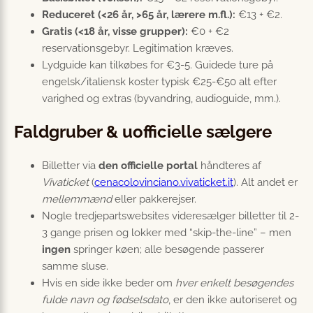
Reduceret (<26 år, >65 år, lærere m.fl.):
€13 + €2.
Gratis (<18 år, visse grupper):
€0 + €2
reservationsgebyr. Legitimation kræves.
Lydguide kan tilkøbes for €3-5. Guidede ture på
engelsk/italiensk koster typisk €25-€50 alt efter
varighed og extras (byvandring, audioguide, mm.).
Faldgruber & uofficielle sælgere
Billetter via
den officielle portal
håndteres af
Vivaticket
(
cenacolovinciano.vivaticket.it
). Alt andet er
mellemmænd
eller pakkerejser.
Nogle tredjepartswebsites videresælger billetter til 2-
3 gange prisen og lokker med “skip-the-line” – men
ingen
springer køen; alle besøgende passerer
samme sluse.
Hvis en side ikke beder om
hver enkelt besøgendes
fulde navn og fødselsdato
, er den ikke autoriseret og