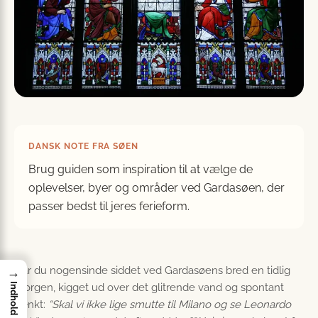
DANSK NOTE FRA SØEN
Brug guiden som inspiration til at vælge de
oplevelser, byer og områder ved Gardasøen, der
passer bedst til jeres ferieform.
Har du nogensinde siddet ved Gardasøens bred en tidlig
→
morgen, kigget ud over det glitrende vand og spontant
Indhold
tænkt:
“Skal vi ikke lige smutte til Milano og se Leonardo