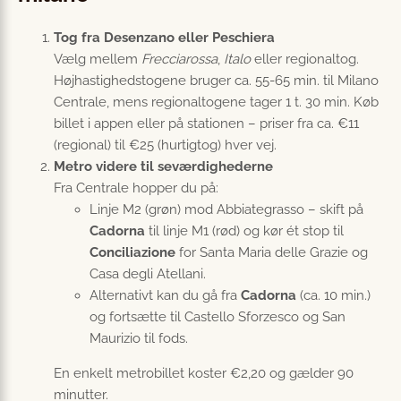
Tog fra Desenzano eller Peschiera
Vælg mellem
Frecciarossa
,
Italo
eller regionaltog.
Højhastighedstogene bruger ca. 55-65 min. til Milano
Centrale, mens regionaltogene tager 1 t. 30 min. Køb
billet i appen eller på stationen – priser fra ca. €11
(regional) til €25 (hurtigtog) hver vej.
Metro videre til seværdighederne
Fra Centrale hopper du på:
Linje M2 (grøn)
mod Abbiategrasso – skift på
Cadorna
til linje M1 (rød) og kør ét stop til
Conciliazione
for Santa Maria delle Grazie og
Casa degli Atellani.
Alternativt kan du gå fra
Cadorna
(ca. 10 min.)
og fortsætte til Castello Sforzesco og San
Maurizio til fods.
En enkelt metrobillet koster €2,20 og gælder 90
minutter.