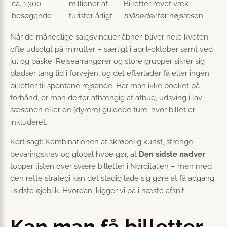
ca. 1.300
millioner af
Billetter revet væk
besøgende
turister årligt
måneder
før højsæson
Når de månedlige salgs­vinduer åbner, bliver hele kvoten
ofte udsolgt på minutter – særligt i april-oktober samt ved
jul og påske. Rejse­arrangører og store grupper sikrer sig
pladser lang tid i forvejen, og det efterlader få eller ingen
billetter til spontane rejsende. Har man ikke booket på
forhånd, er man derfor afhængig af afbud, udsving i lav­
sæsonen eller de (dyrere) guidede ture, hvor billet er
inkluderet.
Kort sagt: Kombinationen af skrøbelig kunst, strenge
bevarings­krav og global hype gør, at
Den sidste nadver
topper listen over svære billetter i Norditalien – men med
den rette strategi kan det stadig lade sig gøre at få adgang
i sidste øjeblik. Hvordan, kigger vi på i næste afsnit.
Kan man få billetter