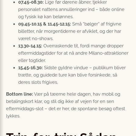
07.45-08.30:
Lige før dørene åbner, tjekker
personalet nattens annulleringer ind – både online
og fysisk kø kan belønnes.
09.45-10.15 & 11.45-12.15:
Små “bølger” af frigivne
billetter, når morgentiderne er afviklet, og der har
været no-shows.
13.30-14.15:
Overraskende tit, fordi mange dropper
eftermiddagstider for at nå andre Milano-attraktioner
eller togtider.
15.45-16.30:
Sidste gyldne vindue – publikum bliver
trætte, og guidede ture kan blive forsinkede, så
deres slots frigives.
Bottom line:
Vær på tæerne hele dagen, hav mobil og
betalingskort klar, og stil dig ikke af vejen for en sen
eftermiddags-slot – det er her, de spontane besøg oftest
lykkes.