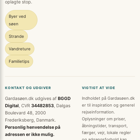
oplagte stop.
Byer ved
søen
Strande
Vandreture
Familietips
KONTAKT OG UDGIVER
VIGTIGT AT VIDE
Gardasøen.dk udgives af
BGGD
Indholdet på Gardasøen.dk
er til inspiration og generel
Digital
, CVR
34482853
, Dalgas
rejseinformation.
Boulevard 48, 2000
Oplysninger om priser,
Frederiksberg, Danmark.
åbningstider, transport,
Personlig henvendelse på
færger, vejr, lokale regler
adressen er ikke mulig.
og adgangsforhold kan