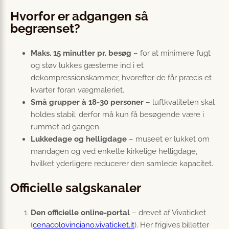
Hvorfor er adgangen så
begrænset?
Maks. 15 minutter pr. besøg
– for at minimere fugt
og støv lukkes gæsterne ind i et
dekompressionskammer, hvorefter de får præcis et
kvarter foran vægmaleriet.
Små grupper à 18-30 personer
– luft­kvaliteten skal
holdes stabil; derfor må kun få besøgende være i
rummet ad gangen.
Lukkedage og helligdage
– museet er lukket om
mandagen og ved enkelte kirkelige helligdage,
hvilket yderligere reducerer den samlede kapacitet.
Officielle salgskanaler
Den officielle online-portal
– drevet af Vivaticket
(
cenacolovinciano.vivaticket.it
). Her frigives billetter