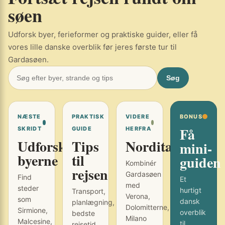
søen
Udforsk byer, ferieformer og praktiske guider, eller få
vores lille danske overblik før jeres første tur til
Gardasøen.
Søg
NÆSTE
PRAKTISK
VIDERE
BONUS
Få
SKRIDT
GUIDE
HERFRA
Udforsk
Tips
Norditalien
mini-
byerne
til
guiden
Kombinér
rejsen
Gardasøen
Find
Et
med
steder
hurtigt
Transport,
Verona,
som
dansk
planlægning,
Dolomitterne,
Sirmione,
overblik
bedste
Milano
Malcesine,
til
rejsetid