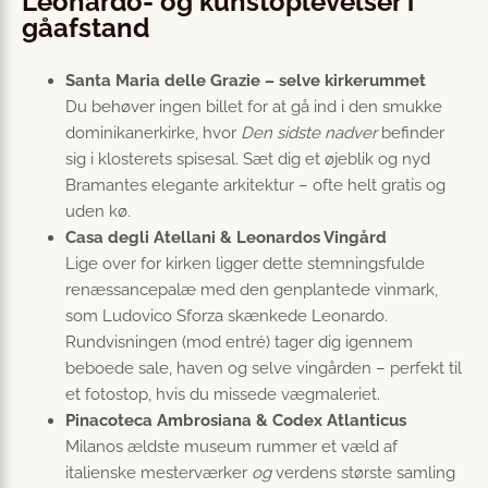
Leonardo- og kunstoplevelser i
gåafstand
Santa Maria delle Grazie – selve kirkerummet
Du behøver ingen billet for at gå ind i den smukke
dominikanerkirke, hvor
Den sidste nadver
befinder
sig i klosterets spisesal. Sæt dig et øjeblik og nyd
Bramantes elegante arkitektur – ofte helt gratis og
uden kø.
Casa degli Atellani & Leonardos Vingård
Lige over for kirken ligger dette stemningsfulde
renæssancepalæ med den genplantede vinmark,
som Ludovico Sforza skænkede Leonardo.
Rundvisningen (mod entré) tager dig igennem
beboede sale, haven og selve vingården – perfekt til
et fotostop, hvis du missede vægmaleriet.
Pinacoteca Ambrosiana & Codex Atlanticus
Milanos ældste museum rummer et væld af
italienske mesterværker
og
verdens største samling