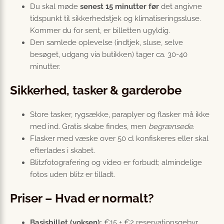
Du skal møde
senest 15 minutter før
det angivne
tidspunkt til sikkerhedstjek og klimatiseringssluse.
Kommer du for sent, er billetten ugyldig.
Den samlede oplevelse (indtjek, sluse, selve
besøget, udgang via butikken) tager ca. 30-40
minutter.
Sikkerhed, tasker & garderobe
Store tasker, rygsække, paraplyer og flasker må ikke
med ind. Gratis skabe findes, men
begrænsede
.
Flasker med væske over 50 cl konfiskeres eller skal
efterlades i skabet.
Blitzfotografering og video er forbudt; almindelige
fotos uden blitz er tilladt.
Priser – Hvad er normalt?
Basisbillet (voksen):
€15 + €2 reservationsgebyr.