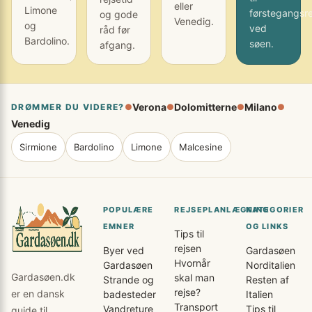
eller
Limone
førstegangsr
og gode
Venedig.
og
ved
råd før
Bardolino.
søen.
afgang.
Verona
Dolomitterne
Milano
DRØMMER DU VIDERE?
●
●
●
●
Venedig
Sirmione
Bardolino
Limone
Malcesine
POPULÆRE
REJSEPLANLÆGNING
KATEGORIER
EMNER
OG LINKS
Tips til
rejsen
Byer ved
Gardasøen
Hvornår
Gardasøen
Norditalien
Gardasøen.dk
skal man
Strande og
Resten af
rejse?
er en dansk
badesteder
Italien
Transport
Vandreture
Tips til
guide til