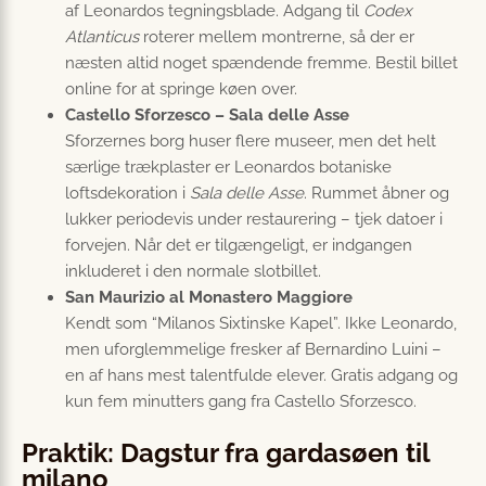
af Leonardos tegningsblade. Adgang til
Codex
Atlanticus
roterer mellem montrerne, så der er
næsten altid noget spændende fremme. Bestil billet
online for at springe køen over.
Castello Sforzesco – Sala delle Asse
Sforzernes borg huser flere museer, men det helt
særlige trækplaster er Leonardos botaniske
loftsdekoration i
Sala delle Asse
. Rummet åbner og
lukker periodevis under restaurering – tjek datoer i
forvejen. Når det er tilgængeligt, er indgangen
inkluderet i den normale slotbillet.
San Maurizio al Monastero Maggiore
Kendt som “Milanos Sixtinske Kapel”. Ikke Leonardo,
men uforglemmelige fresker af Bernardino Luini –
en af hans mest talentfulde elever. Gratis adgang og
kun fem minutters gang fra Castello Sforzesco.
Praktik: Dagstur fra gardasøen til
milano