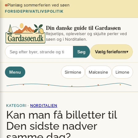
Spring
Planlæg sommerferien ved søen
×
til
FORSIDE
PRIVATLIVSPOLITIK
indhold
Din danske guide til Gardasøen
Rejsetips, oplevelser og skjulte perler ved
søen og i Norditalien.
Vælg ferieform
Søg
▾
Menu
Sirmione
Malcesine
Limone
KATEGORI ·
NORDITALIEN
Kan man få billetter til
Den sidste nadver
samme dag?