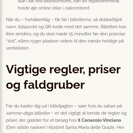
står i kø ved billetkontoret, kan en rejsekammerat
holde øje online eller i callcenteret.
Når du – forhåbentlig – får fat i billetterne, så dobbelttjek
navn, tidspunkt og QR-kode med det samme. Billetten kan
ikke ændres, og du skal møde 15 minutter før den præcise
“slot”, ellers ryger pladsen videre til den næste heldige på
ventelisten.
Vigtige regler, priser
og faldgruber
Før du kaster dig ud i billetjagten – især hvis du satser på
samme-dags billetter
– er det vigtigt at kende de regler og
priser, der gælder for et besøg hos
Il Cenacolo Vinciano
(Den sidste nadver) i klostret Santa Maria delle Grazie. Her