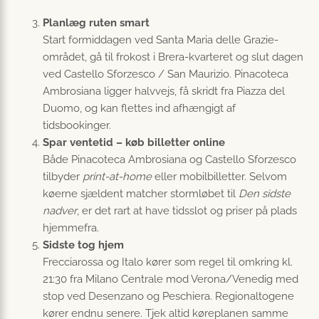
Planlæg ruten smart
Start formiddagen ved Santa Maria delle Grazie-
området, gå til frokost i Brera-kvarteret og slut dagen
ved Castello Sforzesco / San Maurizio. Pinacoteca
Ambrosiana ligger halvvejs, få skridt fra Piazza del
Duomo, og kan flettes ind afhængigt af
tidsbookinger.
Spar ventetid – køb billetter online
Både Pinacoteca Ambrosiana og Castello Sforzesco
tilbyder
print-at-home
eller mobilbilletter. Selvom
køerne sjældent matcher stormløbet til
Den sidste
nadver
, er det rart at have tids­slot og priser på plads
hjemmefra.
Sidste tog hjem
Frecciarossa og Italo kører som regel til omkring kl.
21:30 fra Milano Centrale mod Verona/Venedig med
stop ved Desenzano og Peschiera. Regionaltogene
kører endnu senere. Tjek altid køreplanen samme