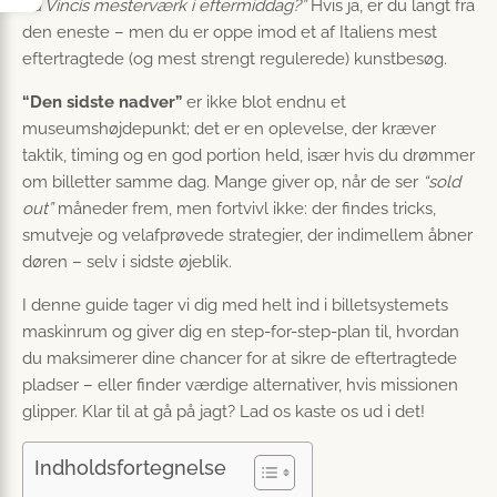
da Vincis mesterværk i eftermiddag?”
Hvis ja, er du langt fra
den eneste – men du er oppe imod et af Italiens mest
eftertragtede (og mest strengt regulerede) kunstbesøg.
“Den sidste nadver”
er ikke blot endnu et
museumshøjdepunkt; det er en oplevelse, der kræver
taktik, timing og en god portion held, især hvis du drømmer
om billetter samme dag. Mange giver op, når de ser
“sold
out”
måneder frem, men fortvivl ikke: der findes tricks,
smutveje og velafprøvede strategier, der indimellem åbner
døren – selv i sidste øjeblik.
I denne guide tager vi dig med helt ind i billetsystemets
maskinrum og giver dig en step-for-step-plan til, hvordan
du maksimerer dine chancer for at sikre de eftertragtede
pladser – eller finder værdige alternativer, hvis missionen
glipper. Klar til at gå på jagt? Lad os kaste os ud i det!
Indholdsfortegnelse