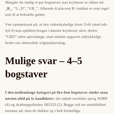
Mangler du stadig et par bogstaver, kan krydsene se sådan ud:
_R_
, “U_D”, “UR_”. Allerede ét placeret R i midten er som regel
nok til at bekræfte gættet.
Vær opmærksom på, at den videnskabelige form
Urðr
(med eth-
lyd ð) kun sjældent bruges i danske krydsord; skriv derfor
“URD” uden specialtegn, med mindre opgaven udtrykkeligt
beder om oldnordisk originalstavning.
Mulige svar – 4–5
bogstaver
I den mellemlange kategori på fire-fem bogstaver støder man
næsten altid på to kandidater:
det udøde nordiske sprog
NORN
(4) og skæbnegudinden
SKULD
(5). Begge ord ser umiddelbart
norrøne ud, men de dukker op i helt forskellige