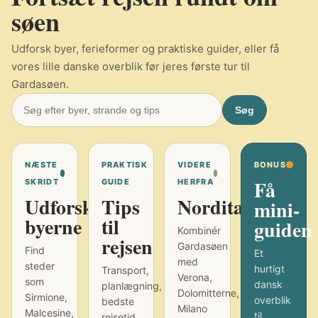
søen
Udforsk byer, ferieformer og praktiske guider, eller få
vores lille danske overblik før jeres første tur til
Gardasøen.
Søg
NÆSTE
PRAKTISK
VIDERE
BONUS
Få
SKRIDT
GUIDE
HERFRA
Udforsk
Tips
Norditalien
mini-
byerne
til
guiden
Kombinér
rejsen
Gardasøen
Find
Et
med
steder
hurtigt
Transport,
Verona,
som
dansk
planlægning,
Dolomitterne,
Sirmione,
overblik
bedste
Milano
Malcesine,
til
rejsetid