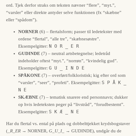
ord. Tjek derfor straks om teksten nævner “flere”, “myt.”,
“varsler” eller direkte antyder selve funktionen (fx “skæbne”
eller “spådom”).
NORNER
(6) – flertalsform; passer til ledetekster med
ordene “flertal”, “alle tre”, “skæbnesøstre”.
N O R _ E R
Eksempelgitter:
GUDINDE
(7) – neutral artsbetegnelse; ledetråd
indeholder oftest “myt.”, “norrøn”, “kvindelig gud”.
G U _ I N D E
Eksempelgitter:
SPÅKONE
(7) – overført/folkloristisk; kig efter ord som
S P Å K _
“varsler”, “seer”, “profeti”. Eksempelgitter:
N E
SKÆBNE
(7) – tematisk snarere end personnavn; dukker
op hvis ledeteksten peger på “livstråd”, “forudbestemt”.
S K Æ _ N E
Eksempelgitter:
Har du flertal vs. ental på plads og dobbelttjekket krydsbogstaver
(
_R_ER
→ NORNER,
G_U_I_
→ GUDINDE), undgår du de