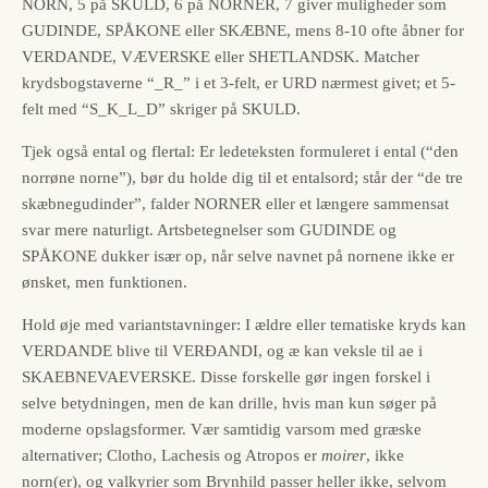
NORN, 5 på SKULD, 6 på NORNER, 7 giver muligheder som
GUDINDE, SPÅKONE eller SKÆBNE, mens 8-10 ofte åbner for
VERDANDE, VÆVERSKE eller SHETLANDSK. Matcher
krydsbogstaverne “_R_” i et 3-felt, er URD nærmest givet; et 5-
felt med “S_K_L_D” skriger på SKULD.
Tjek også ental og flertal: Er ledeteksten formuleret i ental (“den
norrøne norne”), bør du holde dig til et entalsord; står der “de tre
skæbnegudinder”, falder NORNER eller et længere sammensat
svar mere naturligt. Artsbetegnelser som GUDINDE og
SPÅKONE dukker især op, når selve navnet på nornene ikke er
ønsket, men funktionen.
Hold øje med variantstavninger: I ældre eller tematiske kryds kan
VERDANDE blive til VERÐANDI, og æ kan veksle til ae i
SKAEBNEVAEVERSKE. Disse forskelle gør ingen forskel i
selve betydningen, men de kan drille, hvis man kun søger på
moderne opslagsformer. Vær samtidig varsom med græske
alternativer; Clotho, Lachesis og Atropos er
moirer
, ikke
norn(er), og valkyrier som Brynhild passer heller ikke, selvom