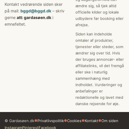
Kontakt vedrørende siden sker
ændre sig, så tjek altid
på mail:
bggd@bggd.dk
– skriv
officielle kilder og lokale
gerne
att: gardasøen.dk
i
udbydere før booking eller
emnefeltet.
afrejse.
Siden kan indeholde
omtaler af produkter,
tjenester eller steder, som
ændrer sig over tid. Hvis
der bruges annoncør- eller
affiliatelinks, vil det fremgå
eller ske i naturlig
sammenhæng med
indholdet. Vurderinger og
anbefalinger er
redaktionelle og lavet med
danske rejsende for øje.
© Gardasøen.dk
●
Privatlivspolitik
●
Cookies
●
Kontakt
●
Om siden
Instagram
Pinterest
Facebook