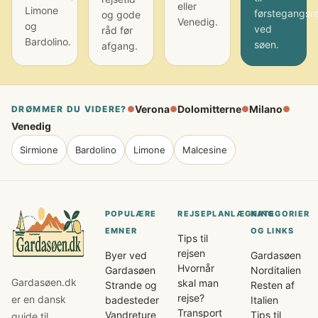
eller
Limone
førstegangsr
og gode
Venedig.
og
ved
råd før
Bardolino.
søen.
afgang.
Verona
Dolomitterne
Milano
DRØMMER DU VIDERE?
●
●
●
●
Venedig
Sirmione
Bardolino
Limone
Malcesine
POPULÆRE
REJSEPLANLÆGNING
KATEGORIER
EMNER
OG LINKS
Tips til
rejsen
Byer ved
Gardasøen
Hvornår
Gardasøen
Norditalien
Gardasøen.dk
skal man
Strande og
Resten af
rejse?
er en dansk
badesteder
Italien
Transport
Vandreture
Tips til
guide til