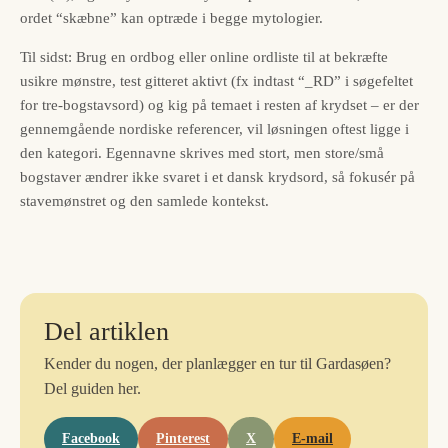
ordet “skæbne” kan optræde i begge mytologier.
Til sidst: Brug en ordbog eller online ordliste til at bekræfte
usikre mønstre, test gitteret aktivt (fx indtast “_RD” i søgefeltet
for tre-bogstavsord) og kig på temaet i resten af krydset – er der
gennemgående nordiske referencer, vil løsningen oftest ligge i
den kategori. Egennavne skrives med stort, men store/små
bogstaver ændrer ikke svaret i et dansk krydsord, så fokusér på
stavemønstret og den samlede kontekst.
Del artiklen
Kender du nogen, der planlægger en tur til Gardasøen?
Del guiden her.
Facebook
Pinterest
X
E-mail