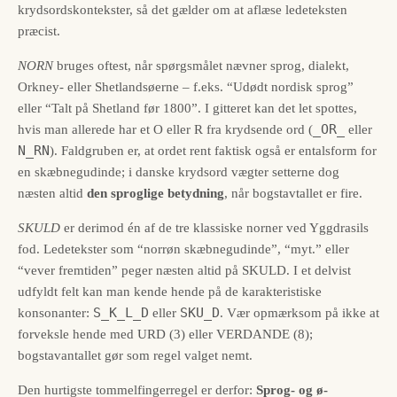
krydsordskontekster, så det gælder om at aflæse ledeteksten
præcist.
NORN
bruges oftest, når spørgsmålet nævner sprog, dialekt,
Orkney- eller Shetlandsøerne – f.eks. “Udødt nordisk sprog”
eller “Talt på Shetland før 1800”. I gitteret kan det let spottes,
_OR_
hvis man allerede har et O eller R fra krydsende ord (
eller
N_RN
). Faldgruben er, at ordet rent faktisk også er entalsform for
en skæbnegudinde; i danske krydsord vægter setterne dog
næsten altid
den sproglige betydning
, når bogstavtallet er fire.
SKULD
er derimod én af de tre klassiske norner ved Yggdrasils
fod. Ledetekster som “norrøn skæbnegudinde”, “myt.” eller
“vever fremtiden” peger næsten altid på SKULD. I et delvist
udfyldt felt kan man kende hende på de karakteristiske
S_K_L_D
SKU_D
konsonanter:
eller
. Vær opmærksom på ikke at
forveksle hende med URD (3) eller VERDANDE (8);
bogstavantallet gør som regel valget nemt.
Den hurtigste tommelfingerregel er derfor:
Sprog- og ø-