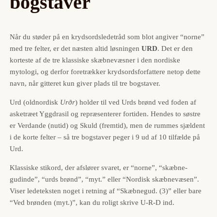
bogstaver
Når du støder på en krydsords­ledetråd som blot angiver “norne”
med tre felter, er det næsten altid løsningen
URD
. Det er den
korteste af de tre klassiske skæbne­væsner i den nordiske
mytologi, og derfor foretrækker krydsords­forfattere netop dette
navn, når gitteret kun giver plads til tre bogstaver.
Urd (oldnordisk
Urðr
) holder til ved Urds brønd ved foden af
asketræet Yggdrasil og repræsenterer fortiden. Hendes to søstre
er Verdande (nutid) og Skuld (fremtid), men de rummes sjældent
i de korte felter – så tre bogstaver peger i 9 ud af 10 tilfælde på
Urd.
Klassiske stikord, der afslører svaret, er “norne”, “skæbne­
gudinde”, “urds brønd”, “myt.” eller “Nordisk skæbne­væsen”.
Viser ledeteksten noget i retning af “Skæbnegud. (3)” eller bare
“Ved brønden (myt.)”, kan du roligt skrive U-R-D ind.