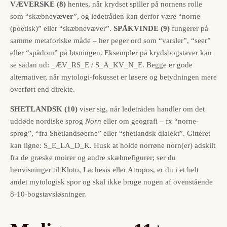
VÆVERSKE (8)
hentes, når krydset spiller på nornens rolle
som “skæbne
væver
”, og ledetråden kan derfor være “norne
(poetisk)” eller “skæbne­væver”.
SPÅKVINDE (9)
fungerer på
samme metaforiske måde – her peger ord som “varsler”, “seer”
eller “spådom” på løsningen. Eksempler på krydsbogstaver kan
se sådan ud: _ÆV_RS_E / S_A_KV_N_E. Begge er gode
alternativer, når mytologi-fokusset er løsere og betydningen mere
overført end direkte.
SHETLANDSK (10)
viser sig, når ledetråden handler om det
uddøde nordiske sprog
Norn
eller om geografi – fx “norne-
sprog”, “fra Shetlandsøerne” eller “shetlandsk dialekt”. Gitteret
kan ligne: S_E_LA_D_K. Husk at holde norrøne norn(er) adskilt
fra de græske moirer og andre skæbnefigurer; ser du
henvisninger til Kloto, Lachesis eller Atropos, er du i et helt
andet mytologisk spor og skal ikke bruge nogen af ovenstående
8-10-bogstavsløsninger.