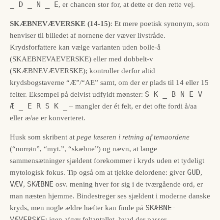
_ D _ N _ E
, er chancen stor for, at dette er den rette vej.
SKÆBNEVÆVERSKE (14-15)
: Et mere poetisk synonym, som
henviser til billedet af nornene der væver livstråde.
Krydsforfattere kan vælge varianten uden bolle-å
(SKAEBNEVAEVERSKE) eller med dobbelt-v
(SKÆBNEVÆVERSKE); kontroller derfor altid
krydsbogstaverne “Æ”/“AE” samt, om der er plads til 14 eller 15
S K _ B N E V
felter. Eksempel på delvist udfyldt mønster:
Æ _ E R S K _
– mangler der ét felt, er det ofte fordi å/aa
eller æ/ae er konverteret.
Husk som skribent at
pege læseren i retning af temaordene
(“norrøn”, “myt.”, “skæbne”) og nævn, at lange
sammensætninger sjældent forekommer i kryds uden et tydeligt
GUD
mytologisk fokus. Tip også om at tjekke delordene: giver
,
VÆV
SKÆBNE
,
osv. mening hver for sig i de tværgående ord, er
man næsten hjemme. Bindestreger ses sjældent i moderne danske
SKÆBNE-
kryds, men nogle ældre hæfter kan finde på
VÆVERSKE
; igen afgør feltantallet, hvad der passer.