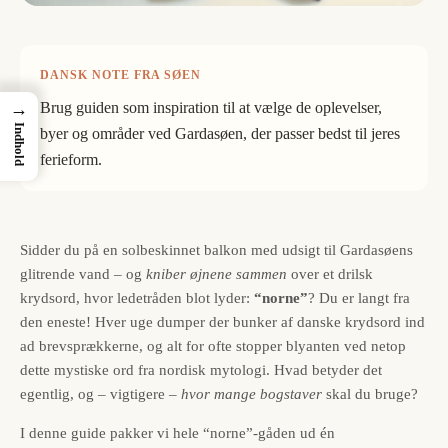
DANSK NOTE FRA SØEN
Brug guiden som inspiration til at vælge de oplevelser,
→
Indhold
byer og områder ved Gardasøen, der passer bedst til jeres
ferieform.
Sidder du på en solbeskinnet balkon med udsigt til Gardasøens
glitrende vand – og
kniber øjnene sammen
over et drilsk
krydsord, hvor ledetråden blot lyder:
“norne”
? Du er langt fra
den eneste! Hver uge dumper der bunker af danske krydsord ind
ad brevsprækkerne, og alt for ofte stopper blyanten ved netop
dette mystiske ord fra nordisk mytologi. Hvad betyder det
egentlig, og – vigtigere –
hvor mange bogstaver
skal du bruge?
I denne guide pakker vi hele “norne”-gåden ud én