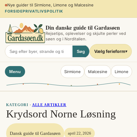
Spring
Planlæg sommerferien ved søen
til
FORSIDE
PRIVATLIVSPOLITIK
indhold
Din danske guide til Gardasøen
Rejsetips, oplevelser og skjulte perler ved
søen og i Norditalien.
Vælg ferieform
Søg
▾
Menu
Sirmione
Malcesine
Limone
KATEGORI ·
ALLE ARTIKLER
Krydsord Norne Løsning
Dansk guide til Gardasøen
april 22, 2026