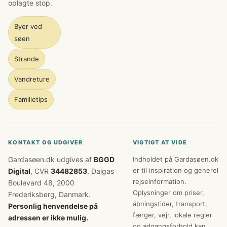
oplagte stop.
Byer ved
søen
Strande
Vandreture
Familietips
KONTAKT OG UDGIVER
VIGTIGT AT VIDE
Gardasøen.dk udgives af
BGGD
Indholdet på Gardasøen.dk
er til inspiration og generel
Digital
, CVR
34482853
, Dalgas
rejseinformation.
Boulevard 48, 2000
Oplysninger om priser,
Frederiksberg, Danmark.
åbningstider, transport,
Personlig henvendelse på
færger, vejr, lokale regler
adressen er ikke mulig.
og adgangsforhold kan