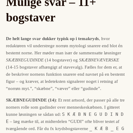
Mulige svar – 11+
bogstaver
De helt lange svar dukker typisk op i temakryds
, hvor
redaktøren vil understrege norrøn mytologi snarere end blot én
bestemt norne. Her møder man især de sammensatte løsninger
SKÆBNEGUDINDE
(14 bogstaver) og
SKÆBNEVÆVERSKE
(14-15 bogstaver afhængigt af stavevalg). Fælles for dem er, at
de beskriver nornens funktion snarere end navnet på en bestemt
figur – og kræver, at ledeteksten signalerer noget i retning af
“norrøn myt.”, “skæbne”, “væver” eller “gudinde”.
SKÆBNEGUDINDE (14)
: Et rent artsord, der passer på alle tre
norners rolle som gudinder over menneskeskæbnen. I gitteret
S K Æ B N E G U D I N D
kunne løsningen se sådan ud:
E
– læg mærke til, at midterdelen “GUDI” ofte bliver testet af
_ K Æ B _ E G
tværgående ord. Får du fx krydsbogstaverne