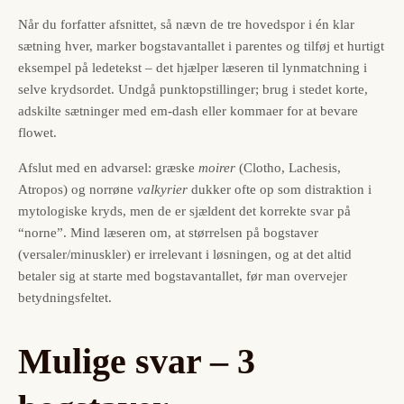
Når du forfatter afsnittet, så nævn de tre hovedspor i én klar
sætning hver, marker bogstavantallet i parentes og tilføj et hurtigt
eksempel på ledetekst – det hjælper læseren til lyn­matchning i
selve krydsordet. Undgå punktopstillinger; brug i stedet korte,
adskilte sætninger med em-dash eller kommaer for at bevare
flowet.
Afslut med en advarsel: græske
moirer
(Clotho, Lachesis,
Atropos) og norrøne
valkyrier
dukker ofte op som distraktion i
mytologiske kryds, men de er sjældent det korrekte svar på
“norne”. Mind læseren om, at størrelsen på bogstaver
(versaler/minuskler) er irrelevant i løsningen, og at det altid
betaler sig at starte med bogstavantallet, før man overvejer
betydningsfeltet.
Mulige svar – 3