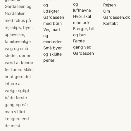
og
og
Rejsen
Gardasøen og
lufthavne
udsigter
Om
Norditalien
Hvor skal
Gardasøen
Gardasøen.dk
med fokus på
man bo?
med børn
Kontakt
rejsetips, byer,
Færger, bil
Vin, mad
oplevelser,
og bus
og
Første
familievenlige
markeder
gang ved
Små byer
valg og små
Gardasøen
og skjulte
steder, der er
perler
værd at kende
før turen. Målet
er at gøre det
lettere at
vælge rigtigt –
både første
gang og når
man vil lidt
længere end
de mest