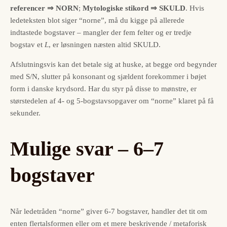
referencer ⇒ NORN
;
Mytologiske stikord ⇒ SKULD
. Hvis
ledeteksten blot siger “norne”, må du kigge på allerede
indtastede bogstaver – mangler der fem felter og er tredje
bogstav et
L
, er løsningen næsten altid SKULD.
Afslutningsvis kan det betale sig at huske, at begge ord begynder
med S/N, slutter på konsonant og sjældent forekommer i bøjet
form i danske krydsord. Har du styr på disse to mønstre, er
størstedelen af 4- og 5-bogstavs­opgaver om “norne” klaret på få
sekunder.
Mulige svar – 6–7
bogstaver
Når ledetråden “norne” giver 6-7 bogstaver, handler det tit om
enten flertalsformen eller om et mere beskrivende / metaforisk