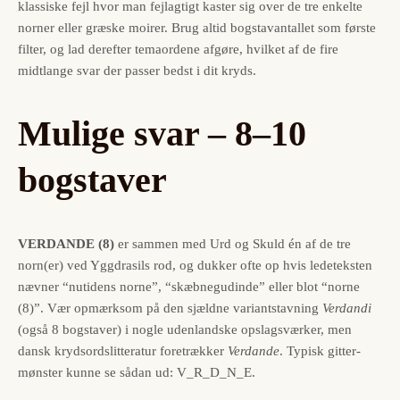
klassiske fejl hvor man fejlagtigt kaster sig over de tre enkelte
norner eller græske moirer. Brug altid bogstavantallet som første
filter, og lad derefter temaordene afgøre, hvilket af de fire
midtlange svar der passer bedst i dit kryds.
Mulige svar – 8–10
bogstaver
VERDANDE (8)
er sammen med Urd og Skuld én af de tre
norn(er) ved Yggdrasils rod, og dukker ofte op hvis ledeteksten
nævner “nutidens norne”, “skæbnegudinde” eller blot “norne
(8)”. Vær opmærksom på den sjældne variant­stavning
Verdandi
(også 8 bogstaver) i nogle udenlandske opslagsværker, men
dansk krydsordslitteratur foretrækker
Verdande
. Typisk gitter­
mønster kunne se sådan ud: V_R_D_N_E.