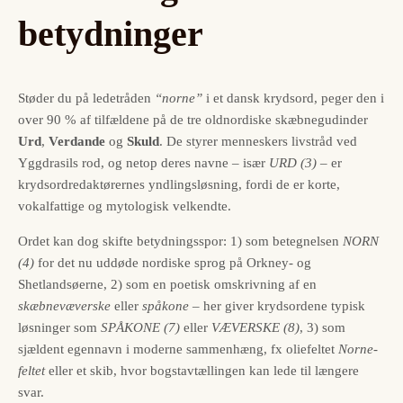
betydninger
Støder du på ledetråden
“norne”
i et dansk krydsord, peger den i
over 90 % af tilfældene på de tre oldnordiske skæbnegudinder
Urd
,
Verdande
og
Skuld
. De styrer menneskers livstråd ved
Yggdrasils rod, og netop deres navne – især
URD (3)
– er
krydsord­redaktørernes yndlingsløsning, fordi de er korte,
vokalfattige og mytologisk velkendte.
Ordet kan dog skifte betydningsspor: 1) som betegnelsen
NORN
(4)
for det nu uddøde nordiske sprog på Orkney- og
Shetlandsøerne, 2) som en poetisk omskrivning af en
skæbnevæverske
eller
spåkone
– her giver krydsordene typisk
løsninger som
SPÅKONE (7)
eller
VÆVERSKE (8)
, 3) som
sjældent egennavn i moderne sammenhæng, fx oliefeltet
Norne-
feltet
eller et skib, hvor bogstav­tællingen kan lede til længere
svar.