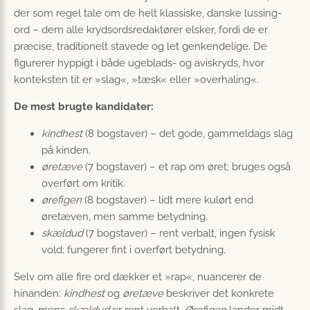
der som regel tale om de helt klassiske, danske lussing-
ord – dem alle krydsordsredaktører elsker, fordi de er
præcise, traditionelt stavede og let genkendelige. De
figurerer hyppigt i både ugeblads- og aviskryds, hvor
konteksten tit er »slag«, »tæsk« eller »overhaling«.
De mest brugte kandidater:
kindhest
(8 bogstaver) – det gode, gammeldags slag
på kinden.
øretæve
(7 bogstaver) – et rap om øret; bruges også
overført om kritik.
ørefigen
(8 bogstaver) – lidt mere kulørt end
øretæven, men samme betydning.
skældud
(7 bogstaver) – rent verbalt, ingen fysisk
vold; fungerer fint i overført betydning.
Selv om alle fire ord dækker et »rap«, nuancerer de
hinanden:
kindhest
og
øretæve
beskriver det konkrete