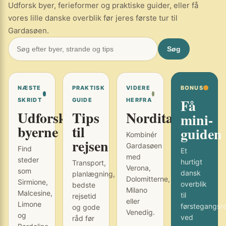
Udforsk byer, ferieformer og praktiske guider, eller få
vores lille danske overblik før jeres første tur til
Gardasøen.
Søg
NÆSTE
PRAKTISK
VIDERE
BONUS
Få
SKRIDT
GUIDE
HERFRA
Udforsk
Tips
Norditalien
mini-
byerne
til
guiden
Kombinér
rejsen
Gardasøen
Find
Et
med
steder
hurtigt
Transport,
Verona,
som
dansk
planlægning,
Dolomitterne,
Sirmione,
overblik
bedste
Milano
Malcesine,
til
rejsetid
eller
Limone
førstegangsr
og gode
Venedig.
og
ved
råd før