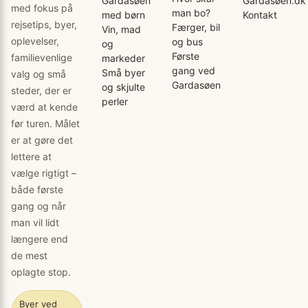
Gardasøen
Gardasøen.dk
med fokus på
man bo?
med børn
Kontakt
rejsetips, byer,
Færger, bil
Vin, mad
oplevelser,
og bus
og
Første
familievenlige
markeder
gang ved
Små byer
valg og små
Gardasøen
og skjulte
steder, der er
perler
værd at kende
før turen. Målet
er at gøre det
lettere at
vælge rigtigt –
både første
gang og når
man vil lidt
længere end
de mest
oplagte stop.
Byer ved