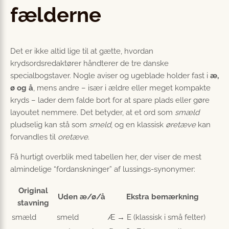
fælderne
Det er ikke altid lige til at gætte, hvordan
krydsordsredaktører håndterer de tre danske
specialbogstaver. Nogle aviser og ugeblade holder fast i
æ,
ø og å
, mens andre – især i ældre eller meget kompakte
kryds – lader dem falde bort for at spare plads eller gøre
layoutet nemmere. Det betyder, at et ord som
smæld
pludselig kan stå som
smeld
, og en klassisk
øretæve
kan
forvandles til
oretæve
.
Få hurtigt overblik med tabellen her, der viser de mest
almindelige “fordanskninger” af lussings-synonymer:
Original
Uden æ/ø/å
Ekstra bemærkning
stavning
smæld
smeld
Æ → E (klassisk i små felter)