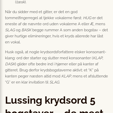
(
tæsk
).
Når du sidder med et gitter, er det en god
tommelfingerregel at tjekke vokalerne først:
HUG
er det
eneste af de nævnte ord uden vokalerne A eller Æ, mens
SLAG
og
BASK
begge rummer A som anden bogstav – det
giver hurtige elimineringer, hvis et kryds allerede har låst
en vokal.
Husk også, at nogle krydsordsforfattere elsker konsonant-
klang: ord der starter og slutter med konsonanter (
KLAP
,
DASK
) glider ofte bedre ind i hjørner eller på kanter af
gitteret. Brug derfor krydsbogstaverne aktivt; et “K” på
kanten peger næsten altid mod
KLAP
, mens et afsluttende
“G” er en klar invitation til
SLAG
.
Lussing krydsord 5