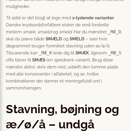
muligheder.
Til sidst er det klogt at lege med
s-lydende varianter
.
Danske krydsordsforfattere elsker de små forskelle
mellem
smæk
,
smæld
og
smeld
. Har du mønstret
_MÆ_D
,
skal du prøve både
SMÆLD
og
SMELD
– især hvis
diagrammet bruger forenklet stavning uden æ/ø/å.
Tilsvarende kan
_MÆ_K
lede dig til
SMÆK
, ligesom
_MÆ_S
ofte bliver til
SMÆS
(en sjældnere variant). Brug disse
mønstre aktivt: skriv dem ned, udskift den tomme plads
med alle konsonanter i alfabetet, og se, hvilke
kombinationer der danner et meningsfuldt ord i
sammenhængen.
Stavning, bøjning og
æ/ø/å – undgå