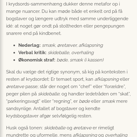
I krydsords-sammenhæng dukker denne metafor op i
mange nuancer. Du kan møde både et enkelt ord på få
bogstaver og længere udtryk med samme underliggende
idé: at noget gør ondt på stoltheden eller pengepungen
snarere end på kindbenet.
Nederlag:
smæk, øretæver, afklapsning
Verbal kritik:
skideballe, overhaling
Økonomisk straf:
bøde, smæk (i kassen)
Skal du vælge det rigtige synonym, så kig på konteksten i
resten af krydsordet: Er temaet sport, kan
afklapsning
eller
øretæve
passe; står der noget om “chef” eller “forældre”,
peger pilen på
skideballe
; og handler ledetråden om “skat”,
“parkeringsvagt” eller “regning”, er
bøde
eller
smæk
mere
sandsynlige. Antallet af bogstaver og kendte
krydsbogstaver afgør selvfølgelig resten.
Husk også tonen:
skideballe
og
øretæve
er rimeligt
mundrette og uformelle, mens
afklapsning
og
overhaling