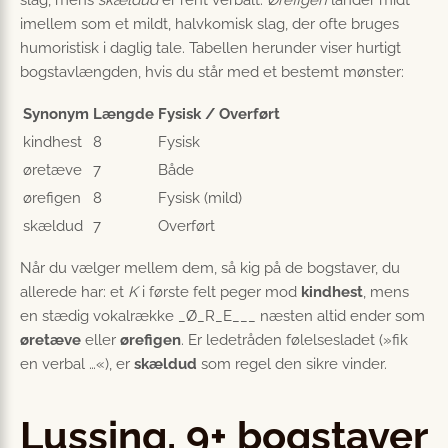
slag, mens
skældud
er rent verbalt.
Ørefigen
lander midt
imellem som et mildt, halvkomisk slag, der ofte bruges
humoristisk i daglig tale. Tabellen herunder viser hurtigt
bogstavlængden, hvis du står med et bestemt mønster:
Synonym
Længde
Fysisk / Overført
kindhest
8
Fysisk
øretæve
7
Både
ørefigen
8
Fysisk (mild)
skældud
7
Overført
Når du vælger mellem dem, så kig på de bogstaver, du
allerede har: et
K
i første felt peger mod
kindhest
, mens
en stædig vokalrække _Ø_R_E___ næsten altid ender som
øretæve
eller
ørefigen
. Er ledetråden følelsesladet (»fik
en verbal …«), er
skældud
som regel den sikre vinder.
Lussing, 9+ bogstaver