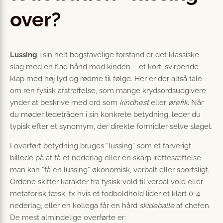
over?
Lussing
i sin helt bogstavelige forstand er det klassiske
slag med en flad hånd mod kinden – et kort, svirpende
klap med høj lyd og rødme til følge. Her er der altså tale
om ren fysisk afstraffelse, som mange krydsordsudgivere
ynder at beskrive med ord som
kindhest
eller
ørefik
. Når
du møder ledetråden i sin konkrete betydning, leder du
typisk efter et synomym, der direkte formidler selve slaget.
I overført betydning bruges “lussing” som et farverigt
billede på at få et nederlag eller en skarp irettesættelse –
man kan “få en lussing” økonomisk, verbalt eller sportsligt.
Ordene skifter karakter fra fysisk vold til verbal vold eller
metaforisk tæsk, fx hvis et fodboldhold lider et klart 0-4
nederlag, eller en kollega får en hård
skideballe
af chefen.
De mest almindelige overførte er: