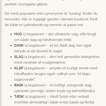
perfekt i kompakte gittere.
De mest populære mini-synonymer til “lussing” finder du
herunder. Alle er hyppige gæster i danske krydsord, fordi
de både er lydmalende og nemme at passe ind:
HUG
(3 bogstaver) – det ultrakorte valg, ofte brugt
om både slag og hårdhændet kritik.
DASK
(4 bogstaver) – et let, fladt slag; kan også
betyde at slå dovent til noget.
SLAG
(4 bogstaver) – den helt generelle betegnelse,
mest neutrale af mulighederne.
KLAP
(4 bogstaver) – antyder et hurtigt smæk med
håndfladen; bruges også i udtryk som “et klap i
baghovedet”.
BASK
(4 bogstaver) – et kraftigt, svingende slag;
optræder jævnligt i ældre kryds og børnelitteratur.
TÆSK
(4 bogstaver) – hårdt fysisk eller verbalt
overfald; almindeligt i både ental (
tæsk
) og flertal