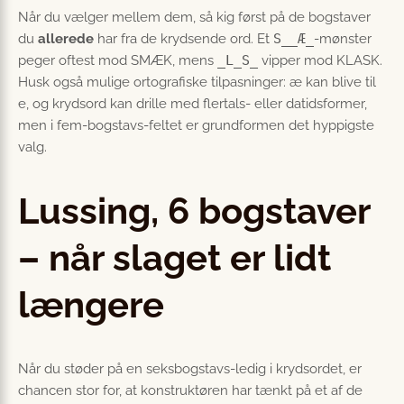
Når du vælger mellem dem, så kig først på de bogstaver
du
allerede
har fra de krydsende ord. Et
S__Æ_
-mønster
peger oftest mod SMÆK, mens
_L_S_
vipper mod KLASK.
Husk også mulige ortografiske tilpasninger: æ kan blive til
e, og krydsord kan drille med flertals- eller datidsformer,
men i fem-bogstavs-feltet er grundformen det hyppigste
valg.
Lussing, 6 bogstaver
– når slaget er lidt
længere
Når du støder på en seksbogstavs-ledig i krydsordet, er
chancen stor for, at konstruktøren har tænkt på et af de