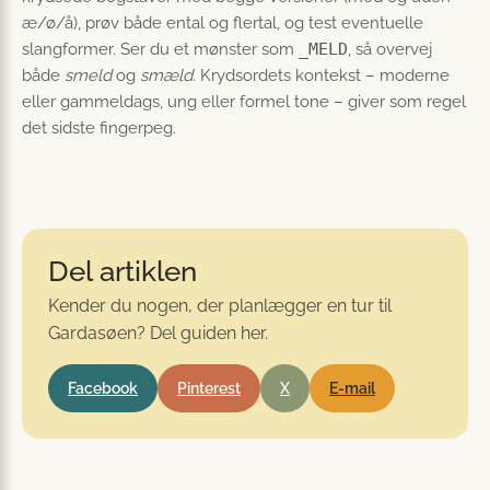
æ/ø/å), prøv både ental og flertal, og test eventuelle
slangformer. Ser du et mønster som
_MELD
, så overvej
både
smeld
og
smæld
. Krydsordets kontekst – moderne
eller gammeldags, ung eller formel tone – giver som regel
det sidste fingerpeg.
Del artiklen
Kender du nogen, der planlægger en tur til
Gardasøen? Del guiden her.
Facebook
Pinterest
X
E-mail