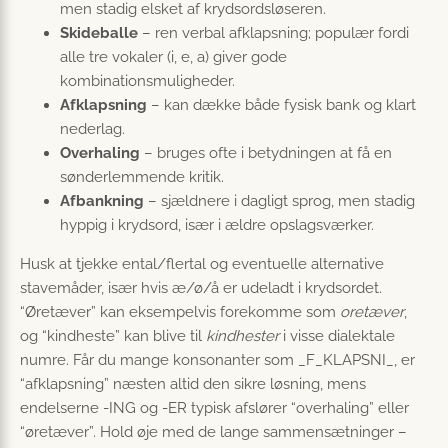
men stadig elsket af krydsordsløseren.
Skideballe
– ren verbal afklapsning; populær fordi
alle tre vokaler (i, e, a) giver gode
kombinationsmuligheder.
Afklapsning
– kan dække både fysisk bank og klart
nederlag.
Overhaling
– bruges ofte i betydningen at få en
sønderlemmende kritik.
Afbankning
– sjældnere i dagligt sprog, men stadig
hyppig i krydsord, især i ældre opslagsværker.
Husk at tjekke ental/flertal og eventuelle alternative
stavemåder, især hvis æ/ø/å er udeladt i krydsordet.
“Øretæver” kan eksempelvis forekomme som
oretæver
,
og “kindheste” kan blive til
kindhester
i visse dialektale
numre. Får du mange konsonanter som _F_KLAPSNI_, er
“afklapsning” næsten altid den sikre løsning, mens
endelserne -ING og -ER typisk afslører “overhaling” eller
“øretæver”. Hold øje med de lange sammensætninger –