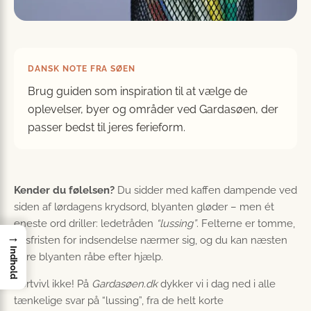
DANSK NOTE FRA SØEN
Brug guiden som inspiration til at vælge de
oplevelser, byer og områder ved Gardasøen, der
passer bedst til jeres ferieform.
Kender du følelsen?
Du sidder med kaffen dampende ved
siden af lørdagens krydsord, blyanten gløder – men ét
eneste ord driller: ledetråden
“lussing”
. Felterne er tomme,
→
tidsfristen for indsendelse nærmer sig, og du kan næsten
Indhold
høre blyanten råbe efter hjælp.
Fortvivl ikke! På
Gardasøen.dk
dykker vi i dag ned i alle
tænkelige svar på “lussing”, fra de helt korte