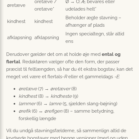
oretæve /
Ø → O; Æ bevares eller
øretæve
oretæve*
udelades helt*
Beholder ægte stavning –
kindhest
kindhest
afhænger af plads
Ingen specialtegn, står altid
afklapsning
afklapsning
ens
Derudover gælder det om at holde øje med
ental og
flertal
. Redaktøren vælger ofte den form, der passer
præcist til feltlængden, så har du ét ekstra bogstav, kan det
meget vel være et flertals-
R
eller et gammel­dags
-E
:
øretæve
(7) →
øretæver
(8)
kindhest
(8) →
kindheste
(9)
lammer
(6) →
lamre
(5, sjælden slang-bøjning)
ørefik
(6) ↔
ørefigen
(8) – samme betydning,
forskellig længde
Vil du undgå stavningsfælderne, så sammenlign altid de
krydsede bogstaver med begge versioner (med og uden