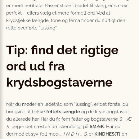
er mere neutrale. Passer stilen i bladet til slang, er
smæk
perfekt – ellers vælg et mere formelt ord. Ved at
krydstjekke længde, tone og tema finder du hurtigt den
rette overførte “lussing”.
Tip: find det rigtige
ord ud fra
krydsbogstaverne
Når du møder en ledetråd som “lussing”, er det første, du
bør gøre, at tjekke
feltets længde
og de krydsbogstaver,
du allerede har. Har du fx fem felter og bogstaverne
S _ Æ
K
, peger det næsten umiskendeligt på
SMÆK
. Har du
derimod et syv-felt med
_ I N D H _ S
, er
KINDHES(T)
en