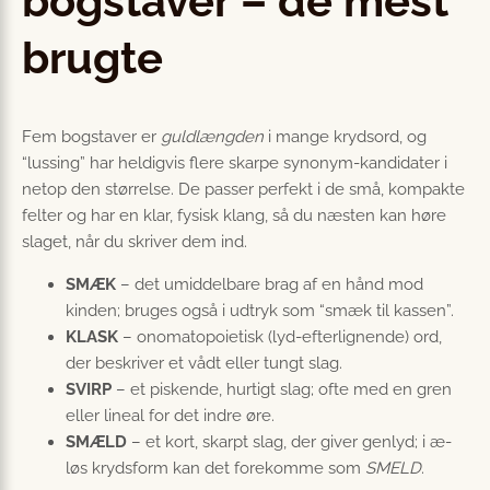
bogstaver – de mest
brugte
Fem bogstaver er
guldlængden
i mange krydsord, og
“lussing” har heldigvis flere skarpe synonym-kandidater i
netop den størrelse. De passer perfekt i de små, kompakte
felter og har en klar, fysisk klang, så du næsten kan høre
slaget, når du skriver dem ind.
SMÆK
– det umiddelbare brag af en hånd mod
kinden; bruges også i udtryk som “smæk til kassen”.
KLASK
– onomatopoietisk (lyd-efterlignende) ord,
der beskriver et vådt eller tungt slag.
SVIRP
– et piskende, hurtigt slag; ofte med en gren
eller lineal for det indre øre.
SMÆLD
– et kort, skarpt slag, der giver genlyd; i æ-
løs krydsform kan det forekomme som
SMELD
.