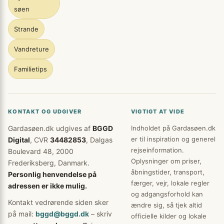
søen
Strande
Vandreture
Familietips
KONTAKT OG UDGIVER
VIGTIGT AT VIDE
Gardasøen.dk udgives af
BGGD
Indholdet på Gardasøen.dk
er til inspiration og generel
Digital
, CVR
34482853
, Dalgas
rejseinformation.
Boulevard 48, 2000
Oplysninger om priser,
Frederiksberg, Danmark.
åbningstider, transport,
Personlig henvendelse på
færger, vejr, lokale regler
adressen er ikke mulig.
og adgangsforhold kan
Kontakt vedrørende siden sker
ændre sig, så tjek altid
på mail:
bggd@bggd.dk
– skriv
officielle kilder og lokale