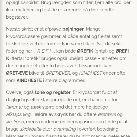
oplagt kandidat. Brug længden som filter: fjern alle ord, der
ikke matcher, og test de resterende på dine kendte
bogstaver.
Næste skridt er at afprøve
bøjninger
. Mange
krydsordsløsere glemmer, at både ental og flertal samt
forskellige verbale former kan være tilladt. Ser du seks
felter og har
_ R E F I _
, kan både
ØREFIK
(ental) og
ØREFI
K
(flertal “ørefik” bruges også ubøjet) passe – alt efter om
der mangler ét eller to bogstaver. Tilsvarende kan
ØRETÆVE
blive til
ØRETÆVER
, og
KINDHEST
ender ofte
som
KINDHESTE
i større diagrammer.
Overvej også
tone og register
. Er krydsordet fuldt af
dagligdags eller slangprægede ord, er chancerne for
lammer
og
tæsk
større end det mere højtidelige
afklapsning
. I ældre aviskryds har du oftere
øretæve
og
ørefigen
, mens moderne onlinemagasiner kan finde på at
bruge
skideballe
eller
overhaling
i overført betydning.
Matcher du tonen, frasorterer du hurtigt mange irrelevante