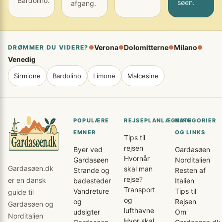
Bardolino.
søen.
afgang.
Verona
Dolomitterne
Milano
DRØMMER DU VIDERE?
●
●
●
●
Venedig
Sirmione
Bardolino
Limone
Malcesine
POPULÆRE
REJSEPLANLÆGNING
KATEGORIER
EMNER
OG LINKS
Tips til
rejsen
Byer ved
Gardasøen
Hvornår
Gardasøen
Norditalien
Gardasøen.dk
skal man
Strande og
Resten af
rejse?
er en dansk
badesteder
Italien
Transport
Vandreture
Tips til
guide til
og
og
Rejsen
Gardasøen og
lufthavne
udsigter
Om
Norditalien
Hvor skal