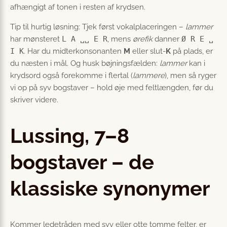
afhængigt af tonen i resten af krydsen.
Tip til hurtig løsning: Tjek først vokalplaceringen –
lammer
har mønsteret
L A ␣␣ E R
, mens
ørefik
danner
Ø R E ␣
I K
. Har du midterkonsonanten
M
eller slut-
K
på plads, er
du næsten i mål. Og husk bøjningsfælden:
lammer
kan i
krydsord også forekomme i flertal (
lammere
), men så ryger
vi op på syv bogstaver – hold øje med feltlængden, før du
skriver videre.
Lussing, 7–8
bogstaver – de
klassiske synonymer
Kommer ledetråden med syv eller otte tomme felter, er