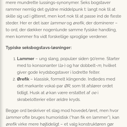
mere mundrette lussings-synonymer. Seks bogstaver
rammer nemlig det gyldne middelpunk t: langt nok til at
skille sig ud i gitteret, men kort nok til at passe ind de fleste
steder. Her er det især
lammer
og
ørefik
, der dominerer –
to ord, der dækker nogenlunde samme fysiske handling,
men kommer fra vidt forskellige sproglige verdener.
Typiske seksbogstavs-løsninger:
Lammer
– ung slang, populær siden 90’erne. Starter
med to konsonanter (
la-
) og har dobbelt-
m
, hvilket
giver gode krydsbogstaver i lodrette felter.
Ørefik
– klassisk, formelt klingende. Indledes med
det markante vokal-par
ØR
, som tit afslører ordet
tidligt. Husk at
ø
kan være erstattet af
oe
i
skrabelotterier eller ældre kryds.
Begge ord beskriver et slag mod hovedet/øret, men hvor
lammer
ofte bruges humoristisk (“han fik en lammer”), kan
ørefik
virke mere højtideligt – et valg konstruktøren gør