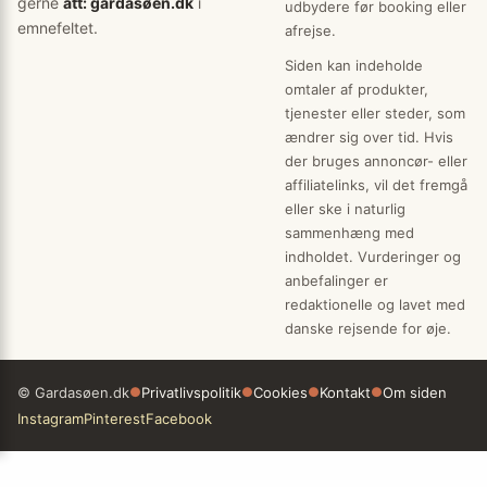
gerne
att: gardasøen.dk
i
udbydere før booking eller
emnefeltet.
afrejse.
Siden kan indeholde
omtaler af produkter,
tjenester eller steder, som
ændrer sig over tid. Hvis
der bruges annoncør- eller
affiliatelinks, vil det fremgå
eller ske i naturlig
sammenhæng med
indholdet. Vurderinger og
anbefalinger er
redaktionelle og lavet med
danske rejsende for øje.
© Gardasøen.dk
●
Privatlivspolitik
●
Cookies
●
Kontakt
●
Om siden
Instagram
Pinterest
Facebook