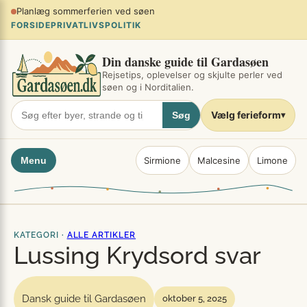
Spring
Planlæg sommerferien ved søen
×
til
FORSIDE
PRIVATLIVSPOLITIK
indhold
Din danske guide til Gardasøen
Rejsetips, oplevelser og skjulte perler ved
søen og i Norditalien.
Vælg ferieform
Søg
▾
Menu
Sirmione
Malcesine
Limone
KATEGORI ·
ALLE ARTIKLER
Lussing Krydsord svar
Dansk guide til Gardasøen
oktober 5, 2025