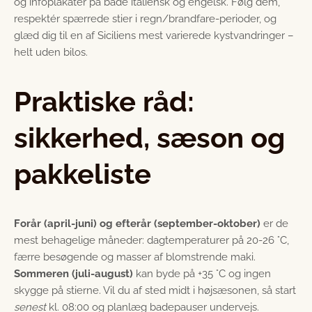
og infoplakater på både italiensk og engelsk. Følg dem,
respektér spærrede stier i regn/brandfare-perioder, og
glæd dig til en af Siciliens mest varierede kystvandringer –
helt uden bilos.
Praktiske råd:
sikkerhed, sæson og
pakkeliste
Forår (april-juni) og efterår (september-oktober)
er de
mest behagelige måneder: dagtemperaturer på 20-26 °C,
færre besøgende og masser af blomstrende maki.
Sommeren (juli-august)
kan byde på +35 °C og ingen
skygge på stierne. Vil du af sted midt i højsæsonen, så start
senest
kl. 08:00 og planlæg badepauser undervejs.