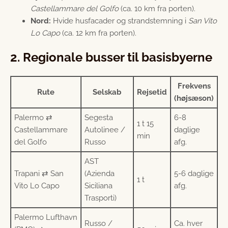
Castellammare del Golfo
(ca. 10 km fra porten).
Nord:
Hvide husfacader og strandstemning i
San Vito
Lo Capo
(ca. 12 km fra porten).
2. Regionale busser til basisbyerne
Frekvens
Rute
Selskab
Rejsetid
(højsæson)
Palermo ⇄
Segesta
6-8
1 t 15
Castellammare
Autolinee /
daglige
min
del Golfo
Russo
afg.
AST
Trapani ⇄ San
(Azienda
5-6 daglige
1 t
Vito Lo Capo
Siciliana
afg.
Trasporti)
Palermo Lufthavn
Russo /
Ca. hver