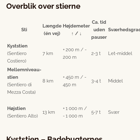
Overblik over stierne
Ca. tid
Længde
Højdemeter
Sti
uden
Sværhedsgra
(én vej)
↑ / ↓
pauser
Kyststien
+ 200 m / -
(Sentiero
7 km
2-3 t
Let-middel
200 m
Costiero)
Mellemniveau-
stien
+ 450 m / -
8 km
3-4 t
Middel
(Sentiero di
450 m
Mezza Costa)
Højstien
+ 1 000 m /
13 km
5-7 t
Svær
(Sentiero Alto)
- 1 000 m
Kyststien – Badebugternes