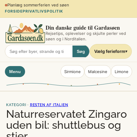
Spring
Planlæg sommerferien ved søen
til
FORSIDE
PRIVATLIVSPOLITIK
indhold
Din danske guide til Gardasøen
Rejsetips, oplevelser og skjulte perler ved
søen og i Norditalien.
Vælg ferieform
Søg
▾
Menu
Sirmione
Malcesine
Limone
KATEGORI ·
RESTEN AF ITALIEN
Naturreservatet Zingaro
uden bil: shuttlebus og
stier