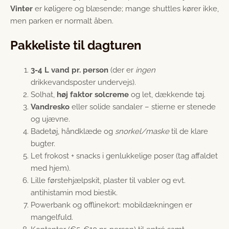
Vinter
er køligere og blæsende; mange shuttles kører ikke,
men parken er normalt åben.
Pakkeliste til dagturen
3-4 L vand pr. person
(der er
ingen
drikkevandsposter undervejs).
Solhat,
høj faktor solcreme
og let, dækkende tøj.
Vandresko
eller solide sandaler – stierne er stenede
og ujævne.
Badetøj, håndklæde og
snorkel/maske
til de klare
bugter.
Let frokost + snacks i genlukkelige poser (tag affaldet
med hjem).
Lille førstehjælpskit, plaster til vabler og evt.
antihistamin mod biestik.
Powerbank og offlinekort: mobildækningen er
mangelfuld.