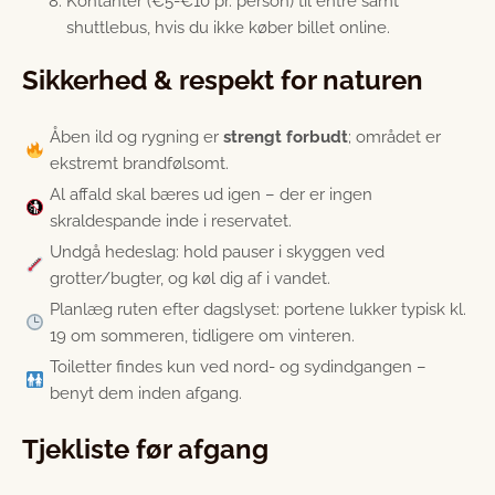
Kontanter (€5-€10 pr. person) til entré samt
shuttlebus, hvis du ikke køber billet online.
Sikkerhed & respekt for naturen
Åben ild og rygning er
strengt forbudt
; området er
ekstremt brandfølsomt.
Al affald skal bæres ud igen – der er ingen
skraldespande inde i reservatet.
Undgå hedeslag: hold pauser i skyggen ved
grotter/bugter, og køl dig af i vandet.
Planlæg ruten efter dagslyset: portene lukker typisk kl.
19 om sommeren, tidligere om vinteren.
Toiletter findes kun ved nord- og sydindgangen –
benyt dem inden afgang.
Tjekliste før afgang