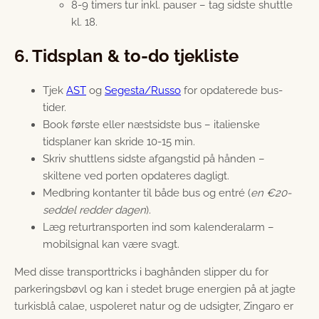
8-9 timers tur inkl. pauser – tag sidste shuttle
kl. 18.
6. Tidsplan & to-do tjekliste
Tjek
AST
og
Segesta/Russo
for opdaterede bus-
tider.
Book første eller næstsidste bus – italienske
tidsplaner kan skride 10-15 min.
Skriv shuttlens sidste afgangstid på hånden –
skiltene ved porten opdateres dagligt.
Medbring kontanter til både bus og entré (
en €20-
seddel redder dagen
).
Læg returtransporten ind som kalenderalarm –
mobilsignal kan være svagt.
Med disse transporttricks i baghånden slipper du for
parkeringsbøvl og kan i stedet bruge energien på at jagte
turkisblå calae, uspoleret natur og de udsigter, Zingaro er