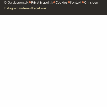
© Gardasøen.dk
●
Privatlivspolitik
●
Cookies
●
Kontakt
●
Om siden
Instagram
Pinterest
Facebook