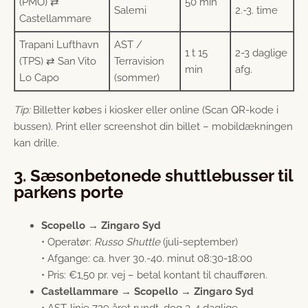
(PMO) ⇄
50 min
Salemi
2.-3. time
Castellammare
Trapani Lufthavn
AST /
1 t 15
2-3 daglige
(TPS) ⇄ San Vito
Terravision
min
afg.
Lo Capo
(sommer)
Tip:
Billetter købes i kiosker eller online (Scan QR-kode i
bussen). Print eller screenshot din billet – mobildækningen
kan drille.
3. Sæsonbetonede shuttlebusser til
parkens porte
Scopello → Zingaro Syd
• Operatør:
Russo Shuttle
(juli-september)
• Afgange: ca. hver 30.-40. minut 08:30-18:00
• Pris: €1,50 pr. vej – betal kontant til chaufføren.
Castellammare → Scopello → Zingaro Syd
• AST-linje 729 året rundt, dog 3-4 daglige