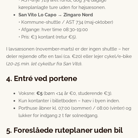
køreplanlagte ture uden for højsæsonen.
San Vito Lo Capo → Zingaro Nord
• Kommune-shuttle / AST 734 (maj-oktober)
• Afgange: hver time 08:30-19:00
• Pris: €3 kontant (retur €5).
I lavsæsonen (november-marts) er der ingen shuttle – her
deler rejsende ofte en taxi (ca. €20) eller lejer cykel/e-bike
(
20-25 min. let cykeltur fra San Vito
).
4. Entré ved portene
Voksne:
€5
(børn <14 år €0, studerende €3).
Kun kontanter i billetboden – hæv i byen inden.
Porthuse åbner kl. 07:00 (sommer) / 08:00 (vinter) og
lukker for indgang 2 t før solnedgang.
5. Foreslåede ruteplaner uden bil