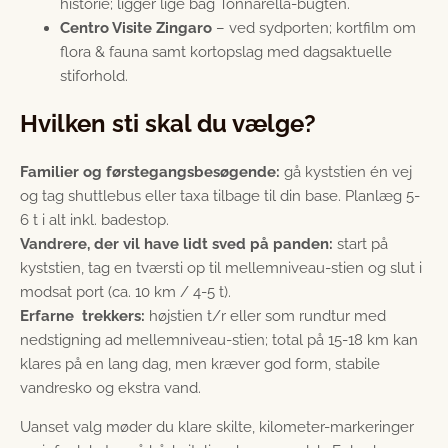
historie; ligger lige bag Tonnarella-bugten.
Centro Visite Zingaro
– ved sydporten; kortfilm om
flora & fauna samt kortopslag med dagsaktuelle
stiforhold.
Hvilken sti skal du vælge?
Familier og førstegangsbesøgende:
gå kyststien én vej
og tag shuttlebus eller taxa tilbage til din base. Planlæg 5-
6 t i alt inkl. badestop.
Vandrere, der vil have lidt sved på panden:
start på
kyststien, tag en tværsti op til mellemniveau-stien og slut i
modsat port (ca. 10 km / 4-5 t).
Erfarne trekkers:
højstien t/r eller som rundtur med
nedstigning ad mellemniveau-stien; total på 15-18 km kan
klares på en lang dag, men kræver god form, stabile
vandresko og ekstra vand.
Uanset valg møder du klare skilte, kilometer-markeringer