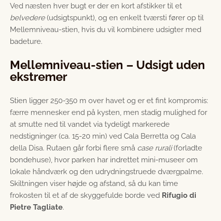
Ved næsten hver bugt er der en kort afstikker til et
belvedere
(udsigtspunkt), og en enkelt tværsti fører op til
Mellemniveau-stien, hvis du vil kombinere udsigter med
badeture.
Mellemniveau-stien – Udsigt uden
ekstremer
Stien ligger 250-350 m over havet og er et fint kompromis:
færre mennesker end på kysten, men stadig mulighed for
at smutte ned til vandet via tydeligt markerede
nedstigninger (ca. 15-20 min) ved Cala Berretta og Cala
della Disa. Rutaen går forbi flere små
case rurali
(forladte
bondehuse), hvor parken har indrettet mini-museer om
lokale håndværk og den udrydningstruede dværgpalme.
Skiltningen viser højde og afstand, så du kan time
frokosten til et af de skyggefulde borde ved
Rifugio di
Pietre Tagliate
.