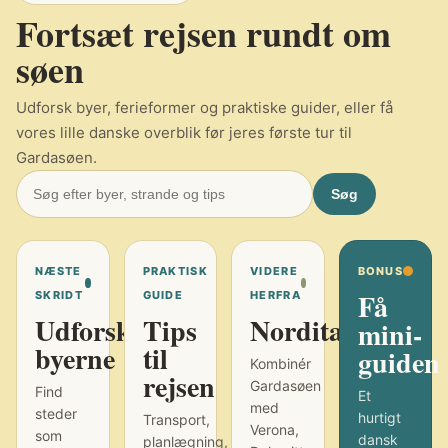
Fortsæt rejsen rundt om
søen
Udforsk byer, ferieformer og praktiske guider, eller få
vores lille danske overblik før jeres første tur til
Gardasøen.
Søg
NÆSTE
PRAKTISK
VIDERE
BONUS
Få
SKRIDT
GUIDE
HERFRA
Udforsk
Tips
Norditalien
mini-
byerne
til
guiden
Kombinér
rejsen
Gardasøen
Find
Et
med
steder
hurtigt
Transport,
Verona,
som
dansk
planlægning,