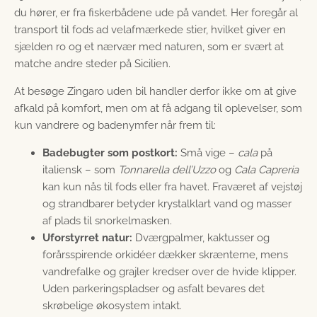
du hører, er fra fiskerbådene ude på vandet. Her foregår al
transport til fods ad velafmærkede stier, hvilket giver en
sjælden ro og et nærvær med naturen, som er svært at
matche andre steder på Sicilien.
At besøge Zingaro uden bil handler derfor ikke om at give
afkald på komfort, men om at få adgang til oplevelser, som
kun vandrere og badenymfer når frem til:
Badebugter som postkort:
Små vige –
cala
på
italiensk – som
Tonnarella dell’Uzzo
og
Cala Capreria
kan kun nås til fods eller fra havet. Fraværet af vejstøj
og strandbarer betyder krystalklart vand og masser
af plads til snorkelmasken.
Uforstyrret natur:
Dværgpalmer, kaktusser og
forårsspirende orkidéer dækker skrænterne, mens
vandrefalke og grajler kredser over de hvide klipper.
Uden parkeringspladser og asfalt bevares det
skrøbelige økosystem intakt.