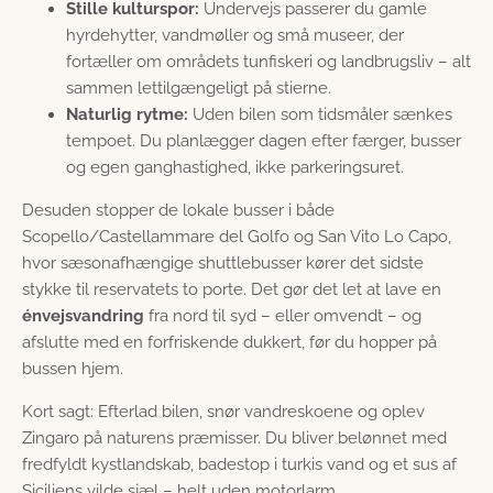
Stille kulturspor:
Undervejs passerer du gamle
hyrde­hytter, vandmøller og små museer, der
fortæller om områdets tunfiskeri og landbrugsliv – alt
sammen lettilgængeligt på stierne.
Naturlig rytme:
Uden bilen som tidsmåler sænkes
tempoet. Du planlægger dagen efter færger, busser
og egen ganghastighed, ikke parkeringsuret.
Desuden stopper de lokale busser i både
Scopello/Castellammare del Golfo og San Vito Lo Capo,
hvor sæson­afhængige shuttle­busser kører det sidste
stykke til reservatets to porte. Det gør det let at lave en
énvejs­vandring
fra nord til syd – eller omvendt – og
afslutte med en forfriskende dukkert, før du hopper på
bussen hjem.
Kort sagt: Efterlad bilen, snør vandreskoene og oplev
Zingaro på naturens præmisser. Du bliver belønnet med
fredfyldt kystlandskab, badestop i turkis vand og et sus af
Siciliens vilde sjæl – helt uden motorlarm.