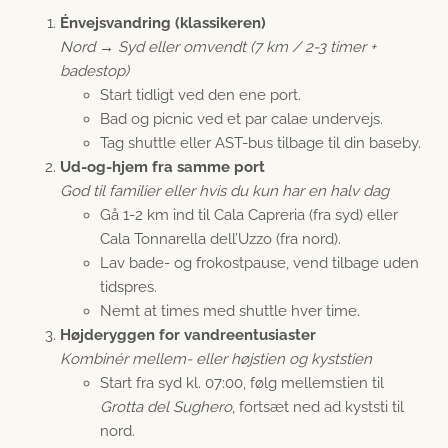
Énvejsvandring (klassikeren)
Nord → Syd eller omvendt (7 km / 2-3 timer +
badestop)
Start tidligt ved den ene port.
Bad og picnic ved et par calae undervejs.
Tag shuttle eller AST-bus tilbage til din baseby.
Ud-og-hjem fra samme port
God til familier eller hvis du kun har en halv dag
Gå 1-2 km ind til Cala Capreria (fra syd) eller
Cala Tonnarella dell’Uzzo (fra nord).
Lav bade- og frokostpause, vend tilbage uden
tidspres.
Nemt at times med shuttle hver time.
Højderyggen for vandreentusiaster
Kombinér mellem- eller højstien og kyststien
Start fra syd kl. 07:00, følg mellemstien til
Grotta del Sughero
, fortsæt ned ad kyststi til
nord.