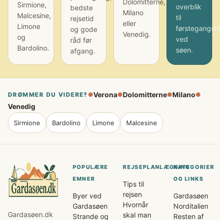
Dolomitterne,
Sirmione,
overblik
bedste
Milano
Malcesine,
til
rejsetid
eller
Limone
førstegangsr
og gode
Venedig.
og
ved
råd før
Bardolino.
søen.
afgang.
Verona
Dolomitterne
Milano
DRØMMER DU VIDERE?
●
●
●
●
Venedig
Sirmione
Bardolino
Limone
Malcesine
POPULÆRE
REJSEPLANLÆGNING
KATEGORIER
EMNER
OG LINKS
Tips til
rejsen
Byer ved
Gardasøen
Hvornår
Gardasøen
Norditalien
Gardasøen.dk
skal man
Strande og
Resten af