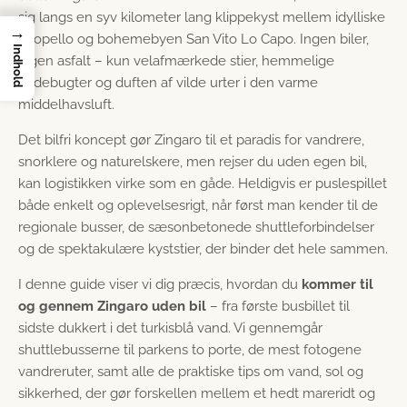
sig langs en syv kilometer lang klippekyst mellem idylliske
→
Scopello og bohemebyen San Vito Lo Capo. Ingen biler,
Indhold
ingen asfalt – kun velafmærkede stier, hemmelige
badebugter og duften af vilde urter i den varme
middelhavsluft.
Det bilfri koncept gør Zingaro til et paradis for vandrere,
snorklere og naturelskere, men rejser du uden egen bil,
kan logistikken virke som en gåde. Heldigvis er puslespillet
både enkelt og oplevelsesrigt, når først man kender til de
regionale busser, de sæsonbetonede shuttleforbindelser
og de spektakulære kyststier, der binder det hele sammen.
I denne guide viser vi dig præcis, hvordan du
kommer til
og gennem Zingaro uden bil
– fra første busbillet til
sidste dukkert i det turkisblå vand. Vi gennemgår
shuttlebusserne til parkens to porte, de mest fotogene
vandreruter, samt alle de praktiske tips om vand, sol og
sikkerhed, der gør forskellen mellem et hedt mareridt og