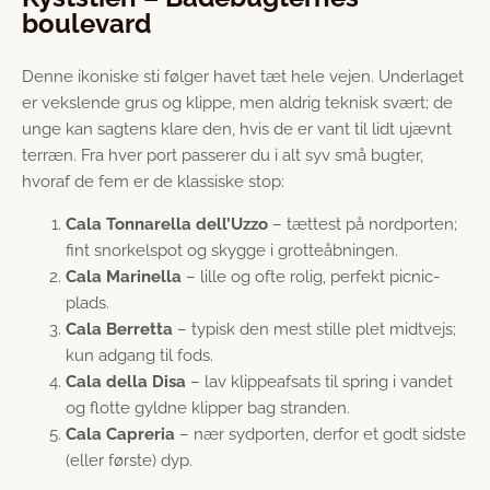
boulevard
Denne ikoniske sti følger havet tæt hele vejen. Underlaget
er vekslende grus og klippe, men aldrig teknisk svært; de
unge kan sagtens klare den, hvis de er vant til lidt ujævnt
terræn. Fra hver port passerer du i alt syv små bugter,
hvoraf de fem er de klassiske stop:
Cala Tonnarella dell’Uzzo
– tættest på nordporten;
fint snorkelspot og skygge i grotteåbningen.
Cala Marinella
– lille og ofte rolig, perfekt picnic-
plads.
Cala Berretta
– typisk den mest stille plet midtvejs;
kun adgang til fods.
Cala della Disa
– lav klippeafsats til spring i vandet
og flotte gyldne klipper bag stranden.
Cala Capreria
– nær sydporten, derfor et godt sidste
(eller første) dyp.