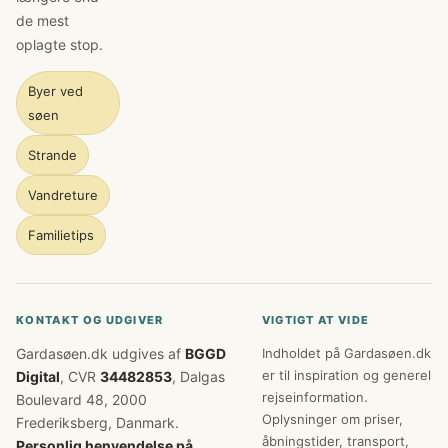
de mest
oplagte stop.
Byer ved
søen
Strande
Vandreture
Familietips
KONTAKT OG UDGIVER
VIGTIGT AT VIDE
Gardasøen.dk udgives af
BGGD
Indholdet på Gardasøen.dk
er til inspiration og generel
Digital
, CVR
34482853
, Dalgas
rejseinformation.
Boulevard 48, 2000
Oplysninger om priser,
Frederiksberg, Danmark.
åbningstider, transport,
Personlig henvendelse på