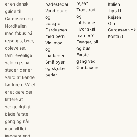
rejse?
er en dansk
badesteder
Italien
Transport
Vandreture
Tips til
guide til
og
og
Rejsen
Gardasøen og
lufthavne
udsigter
Om
Norditalien
Hvor skal
Gardasøen
Gardasøen.dk
med fokus på
man bo?
med børn
Kontakt
rejsetips, byer,
Færger, bil
Vin, mad
oplevelser,
og bus
og
Første
familievenlige
markeder
gang ved
Små byer
valg og små
Gardasøen
og skjulte
steder, der er
perler
værd at kende
før turen. Målet
er at gøre det
lettere at
vælge rigtigt –
både første
gang og når
man vil lidt
længere end