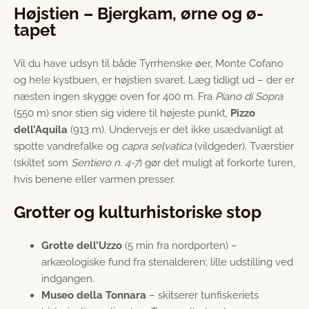
Højstien – Bjergkam, ørne og ø-
tapet
Vil du have udsyn til både Tyrrhenske øer, Monte Cofano
og hele kystbuen, er højstien svaret. Læg tidligt ud – der er
næsten ingen skygge oven for 400 m. Fra
Piano di Sopra
(550 m) snor stien sig videre til højeste punkt,
Pizzo
dell’Aquila
(913 m). Undervejs er det ikke usædvanligt at
spotte vandrefalke og
capra selvatica
(vildgeder). Tværstier
(skiltet som
Sentiero n. 4-7
) gør det muligt at forkorte turen,
hvis benene eller varmen presser.
Grotter og kulturhistoriske stop
Grotte dell’Uzzo
(5 min fra nordporten) –
arkæologiske fund fra stenalderen; lille udstilling ved
indgangen.
Museo della Tonnara
– skitserer tunfiskeriets