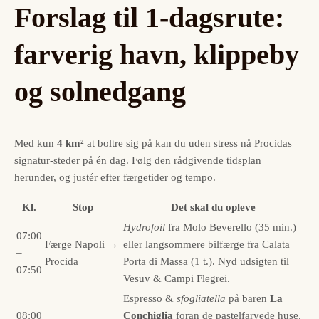
Forslag til 1-dagsrute:
farverig havn, klippeby
og solnedgang
Med kun
4 km²
at boltre sig på kan du uden stress nå Procidas
signatur-steder på én dag. Følg den rådgivende tidsplan
herunder, og justér efter færgetider og tempo.
Kl.
Stop
Det skal du opleve
Hydrofoil
fra Molo Beverello (35 min.)
07:00
Færge Napoli →
eller langsommere bilfærge fra Calata
–
Procida
Porta di Massa (1 t.). Nyd udsigten til
07:50
Vesuv & Campi Flegrei.
Espresso &
sfogliatella
på baren
La
08:00
Conchiglia
foran de pastelfarvede huse.