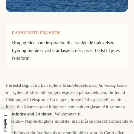
DANSK NOTE FRA SØEN
Brug guiden som inspiration til at vælge de oplevelser,
byer og områder ved Gardasøen, der passer bedst til jeres
ferieform.
Forestil dig
, at du kan opleve
Middelhavets mest farveeksplosive
ø
– lyden af klirrende kopper espresso på havnekajen, duften af
friskfanget blæksprutte fra dagens første båd og pastelfarvede
huse, der klatrer op ad klipperne som sukkerglasur. Alt sammen
på mindre end 24 timer
. Velkommen til
→
Indhold
Procida – Napoli-bugtens mindste, men måske mest charmerende ø
.
Her behøver du hverken dyre strandklubber som på Capri eller