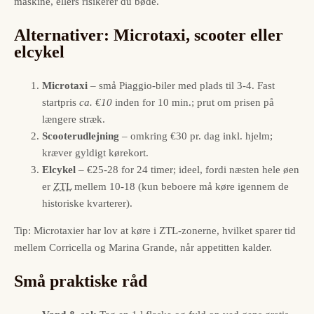
maskine, ellers risikerer du bøde.
Alternativer: Microtaxi, scooter eller
elcykel
Microtaxi
– små Piaggio-biler med plads til 3-4. Fast
startpris
ca. €10
inden for 10 min.; prut om prisen på
længere stræk.
Scooterudlejning
– omkring €30 pr. dag inkl. hjelm;
kræver gyldigt kørekort.
Elcykel
– €25-28 for 24 timer; ideel, fordi næsten hele øen
er
ZTL
mellem 10-18 (kun beboere må køre igennem de
historiske kvarterer).
Tip: Microtaxier har lov at køre i ZTL-zonerne, hvilket sparer tid
mellem Corricella og Marina Grande, når appetitten kalder.
Små praktiske råd