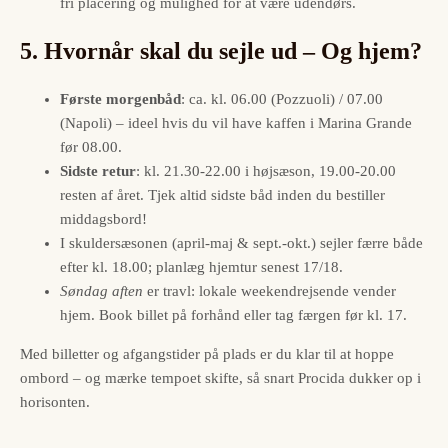
fri placering og mulighed for at være udendørs.
5. Hvornår skal du sejle ud – Og hjem?
Første morgenbåd
: ca. kl. 06.00 (Pozzuoli) / 07.00
(Napoli) – ideel hvis du vil have kaffen i Marina Grande
før 08.00.
Sidste retur
: kl. 21.30-22.00 i højsæson, 19.00-20.00
resten af året. Tjek altid sidste båd inden du bestiller
middagsbord!
I skuldersæsonen (april-maj & sept.-okt.) sejler færre både
efter kl. 18.00; planlæg hjemtur senest 17/18.
Søndag aften
er travl: lokale weekendrejsende vender
hjem. Book billet på forhånd eller tag færgen før kl. 17.
Med billetter og afgangstider på plads er du klar til at hoppe
ombord – og mærke tempoet skifte, så snart Procida dukker op i
horisonten.