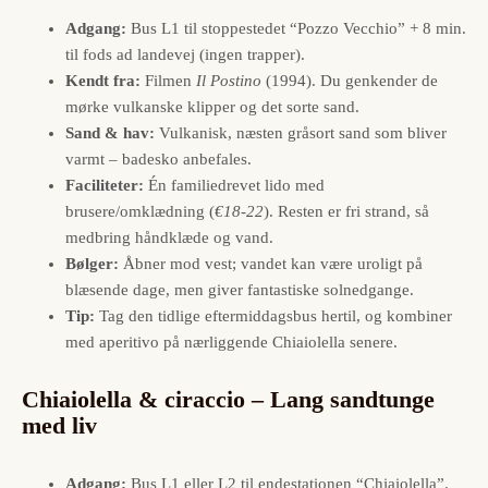
Adgang:
Bus L1 til stoppestedet “Pozzo Vecchio” + 8 min.
til fods ad landevej (ingen trapper).
Kendt fra:
Filmen
Il Postino
(1994). Du genkender de
mørke vulkanske klipper og det sorte sand.
Sand & hav:
Vulkanisk, næsten gråsort sand som bliver
varmt – badesko anbefales.
Faciliteter:
Én familiedrevet lido med
brusere/omklædning (
€18-22
). Resten er fri strand, så
medbring håndklæde og vand.
Bølger:
Åbner mod vest; vandet kan være uroligt på
blæsende dage, men giver fantastiske solnedgange.
Tip:
Tag den tidlige eftermiddagsbus hertil, og kombiner
med aperitivo på nærliggende Chiaiolella senere.
Chiaiolella & ciraccio – Lang sandtunge
med liv
Adgang:
Bus L1 eller L2 til endestationen “Chiaiolella”.