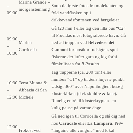
Marina Grande –
–
Snup de første fotos fra molekanten og
morgenstemning
09:00
fyld vandflasken op i
drikkevandsfontænen ved færgelejet.
Gå (20 min.) eller tag den lilla bus “C2”
til Procidas mest fotograferede havn. Gå
09:00
Marina
ned ad trappen ved
Belvedere dei
–
Corricella
Cannoni
for postkort-udsigten, spot
10:30
fiskerne der lufter garn og kig forbi
filmkulissen fra
Il Postino
.
Tag trapperne (ca. 200 trin) eller
minibus “C1” op til øens højeste punkt.
10:30
Terra Murata &
Udsigt 360° over Napolibugten, besøg
–
Abbazia di San
klosterkirken (dæk skuldre & knæ).
12:00
Michele
Rimelig entré til klosterkrypten- en
kølig pause på varme dage.
Gå ned igen til Corricella og slå dig ned
hos
Caracalè
eller
La Lampara
. Prøv
12:00
Frokost ved
“linguine alle vongole” med lokal