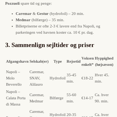
Pozzuoli
spare tid og penge:
Caremar
&
Gestur
(hydrofoil) – 20 min.
Medmar
(bilfærge) – 35 min.
Billetpriserne er ofte 2-3 € lavere end fra Napoli, og
parkeringen ved havnen koster ca. 10 € pr. dag.
3. Sammenlign sejltider og priser
Voksen
Hyppighed
Afgangshavn
Selskab(er)
Type
Rejsetid
enkelt*
(højsæson)
Napoli –
Caremar,
35-45
Hver 45.
Molo
SNAV,
Hydrofoil
€18-22
min.
min.
Beverello
Alilauro
Napoli –
Caremar,
55-60
Ca. hver
Calata Porta
Bilfærge
€14-17
Medmar
min.
90. min.
di Massa
Caremar,
Hydrofoil
20-35
Ca. hver