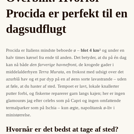
Procida er perfekt til en
dagsudflugt
Procida er Italiens mindste beboede ø –
blot 4 km²
og under en
halv times kørsel fra ende til anden. Det betyder, at du på én dag
kan nå både
den farverige havnefront
, de krogede gader i
middelalderbyen
Terra Murata
, en frokost med udsigt over det
azurblå hav og et par dyp på en af øens sorte lavastrande – uden
at føle, at du haster af sted. Tempoet er lavt, lokale knallerter
putter forbi, og fiskerne reparerer garn langs kajen; her er ingen
glamourøs jag efter celebs som på Capri og ingen omfattende
termalparker som på Ischia – kun ægte, napolitansk ø-liv i
ministørrelse.
Hvornår er det bedst at tage af sted?