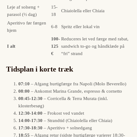
Leje af solseng +
15-
Chiaiolella eller Chiaia
parasol (½ dag)
18
Aperitivo før færgen
6-8
Spritz eller lokal vin
hjem
100-
Reduceres let ved færge med rabat,
I alt
125
sandwich to-go og håndklæde på
€
“fri” strand
Tidsplan i korte træk
07:10
– Afgang hurtigfærge fra Napoli (Molo Beverello)
08:00
– Ankomst Marina Grande, espresso & cornetto
08:45-12:30
– Corricella & Terra Murata (inkl.
klosterbesøg)
12:30-14:00
– Frokost ved vandet
14:00-17:30
– Strandtid (Chiaiolella eller Chiaia)
17:30-18:30
– Aperitivo + solnedgang
18:55
– Afgang retur (sidste hurtigfærge varierer 18:30-