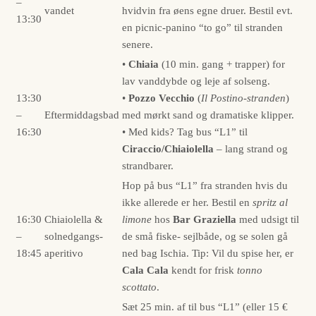
–
vandet
hvidvin fra øens egne druer. Bestil evt.
13:30
en picnic-panino “to go” til stranden
senere.
•
Chiaia
(10 min. gang + trapper) for
lav vanddybde og leje af solseng.
13:30
•
Pozzo Vecchio
(
Il Postino-stranden
)
–
Eftermiddagsbad
med mørkt sand og dramatiske klipper.
16:30
• Med kids? Tag bus “L1” til
Ciraccio/Chiaiolella
– lang strand og
strandbarer.
Hop på bus “L1” fra stranden hvis du
ikke allerede er her. Bestil en
spritz al
16:30
Chiaiolella &
limone
hos
Bar Graziella
med udsigt til
–
solnedgangs-
de små fiske- sejlbåde, og se solen gå
18:45
aperitivo
ned bag Ischia. Tip: Vil du spise her, er
Cala Cala
kendt for frisk
tonno
scottato
.
Sæt 25 min. af til bus “L1” (eller 15 €