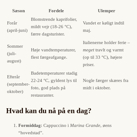
Sæson
Fordele
Ulemper
Blomstrende kaprifolier,
Forår
Vandet er køligt indtil
mildt vejr (18-26 °C),
(april-juni)
maj.
færre dagsturister.
Italienerne holder ferie –
Sommer
Høje vandtemperaturer,
meget
travlt og varmt
(juli-
flest færgeafgange.
(op til 33 °C), højere
august)
priser.
Badetemperaturer stadig
Efterår
22-24 °C, gyldent lys til
Nogle færger skæres fra
(september-
foto, god plads på
midt i oktober.
oktober)
restauranter.
Hvad kan du nå på en dag?
Formiddag:
Cappuccino i
Marina Grande
, øens
“hovedstad”.