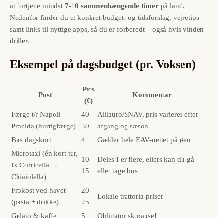
at fortjene mindst
7-10 sammenhængende timer
på land.
Nedenfor finder du et konkret budget- og tidsforslag, vejretips
samt links til nyttige apps, så du er forberedt – også hvis vinden
driller.
Eksempel på dagsbudget (pr. Voksen)
Pris
Post
Kommentar
(€)
Færge t/r Napoli –
40-
Alilauro/SNAV, pris varierer efter
Procida (hurtigfærge)
50
afgang og sæson
Bus dagskort
4
Gælder hele EAV-nettet på øen
Microtaxi (én kort tur,
10-
Deles I er flere, ellers kan du gå
fx Corricella →
15
eller tage bus
Chiaiolella)
Frokost ved havet
20-
Lokale trattoria-priser
(pasta + drikke)
25
Gelato & kaffe
5
Obligatorisk pause!