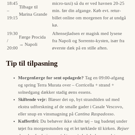
18:45
micro-taxi) så du er ved havnen 20-25
Tilbage til
–
min. før din afgange. Køb evt. retur-
Marina Grande
19:15
billet online om morgenen for at undgå
kø.
19:30
Aftensejladsen er magisk med lysene
Færge Procida
/
fra Napoli og Sorrento-kysten, især fra
→ Napoli
20:00
øverste dæk på en stille aften.
Tip til tilpasning
Morgenfærge for sent opdagede?
Tag en 09:00-afgang
og spring Terra Murata over – Corricella + strand +
solnedgang dækker stadig øens essens.
Skiftende vejr:
Blæser det op, byt strandtiden ud med
ekstra udforskning af de smalle gader i Casale Vescovo,
eller snup en vinsmagning på
Cantina Raspadosso
.
Kuffertfri:
Du behøver ikke skifte tøj – tag badetøj under
tøjet fra morgenstunden og et let tørklæde til kirken.
Rejser