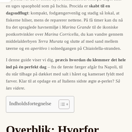
en uges spaophold som på Ischia. Procida er
skabt til en
dagsudflugt
: kompakt, fodgængervenlig og stadig så lokal, at
fiskerne hilser, mens de reparerer nettene. På få timer kan du nå
fra det spraglede havnemiljø i
Marina Grande
til de ikoniske
postkortvinkler over
Marina Corricella
, du kan vandre gennem
middelalderbyen
Terra Murata
og slutte af med sand mellem
tæerne og en
aperitivo
i solnedgangen på Chiaiolella-stranden.
I denne guide viser vi dig,
præcis hvordan du klemmer det hele
ind på én perfekt dag
– fra de første færger afgår fra Napoli, til
du står tilbage på dækket med salt i håret og kameraet fyldt med
farver. Klar til at opdage en af Italiens sidste ægte ø-perler?
Så
læs videre.
Indholdsfortegnelse
Overblik: Hvorfor