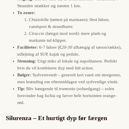
Stranden strækker sig næsten 1 km.
To zoner:
Chiaiolella
(tættest på marinaen): flest lidoer,
vandsport & strandbarer.
Ciraccio
(længst mod nord): mere plads og
markante tuf-klipper.
Faciliteter:
6-7 lidoer (
€20-30
afhængig af sæson/række),
udlejning af SUP, kajak og pedalo.
Stemning:
Ungt miks af lokale og napolitanere. Perfekt
hvis du vil kombinere dyp med lidt action.
Bølger:
Sydvestvendt – generelt lavt vand om morgenen,
men brænding om eftermiddagen ved sydvestlige vinde.
Tip:
Bliv hængende til
tramonto
(solnedgang) – solen
forsvinder bag Ischia og farver hele horisonten orange-
rød.
Silurenza – Et hurtigt dyp før færgen