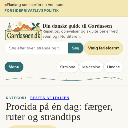
Spring
Planlæg sommerferien ved søen
til
FORSIDE
PRIVATLIVSPOLITIK
indhold
Din danske guide til Gardasøen
Rejsetips, oplevelser og skjulte perler ved
søen og i Norditalien.
Vælg ferieform
Søg
▾
Menu
Sirmione
Malcesine
Limone
KATEGORI ·
RESTEN AF ITALIEN
Procida på én dag: færger,
ruter og strandtips