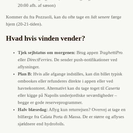
20:00 afh. af sæson)
Kommer du fra Pozzuoli, kan du ofte tage en
lidt senere
færge
hjem (20-21-tiden).
Hvad hvis vinden vender?
Tjek sejlstatus om morgenen:
Brug appen
TraghettiPro
eller
DirectFerries
. De sender push-notifikationer ved
aflysninger.
Plan B:
Hvis alle afgange indstilles, kan din billet typisk
ombookes eller refunderes direkte i appen eller ved
havnekontoret. Alternativt kan du tage toget til
Caserta
eller kigge på Napolis underjordiske seværdigheder –
begge er gode reserveprogrammer.
Halv blæsedag:
Aflyg kun returrejsen? Overvej at tage en
bilfærge fra Calata Porta di Massa. De er større og aflyses
sjældnere end hydrofoils.