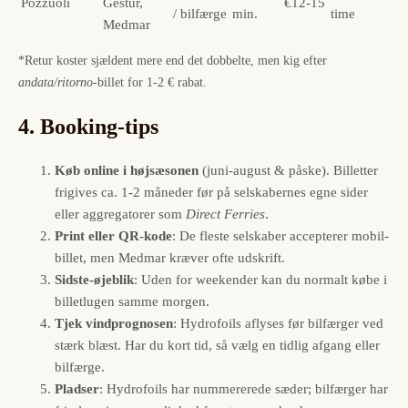
Pozzuoli
Gestur,
€12-15
/ bilfærge
min.
time
Medmar
*Retur koster sjældent mere end det dobbelte, men kig efter
andata/ritorno
-billet for 1-2 € rabat.
4. Booking-tips
Køb online i højsæsonen
(juni-august & påske). Billetter
frigives ca. 1-2 måneder før på selskabernes egne sider
eller aggregatorer som
Direct Ferries
.
Print eller QR-kode
: De fleste selskaber accepterer mobil-
billet, men Medmar kræver ofte udskrift.
Sidste-øjeblik
: Uden for weekender kan du normalt købe i
billetlugen samme morgen.
Tjek vindprognosen
: Hydrofoils aflyses før bilfærger ved
stærk blæst. Har du kort tid, så vælg en tidlig afgang eller
bilfærge.
Pladser
: Hydrofoils har nummererede sæder; bilfærger har