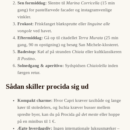
Sen formiddag:
Slentre til
Marina Corricella
(15 min
gang) for pastelfarvede facader og instagramvenlige
vinkler.
Frokost:
Friskfanget blæksprutte eller
linguine alle
vongole
ved havet.
Eftermiddag:
Gå op til citadellet
Terra Murata
(25 min
gang, 90 m opstigning) og besøg San Michele-klosteret.
Badestop:
Køl af på stranden
Chiaia
eller kultklassikeren
Il Postino
.
Solnedgang & aperitivo:
Sydspidsen
Chiaiolella
inden
færgen retur.
Sådan skiller procida sig ud
Kompakt charme:
Hvor Capri kræver taxibåde og lange
køer til stoledelers, og Ischia kræver busser mellem
spredte byer, kan du på Procida
gå det meste
eller hoppe
på en minibus til 1 €.
Ægte hverdagsliv:
Ingen internationale luksusmærker –