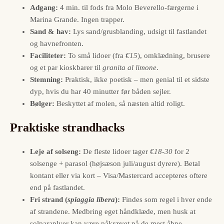
Adgang:
4 min. til fods fra Molo Beverello-færgerne i
Marina Grande. Ingen trapper.
Sand & hav:
Lys sand/grusblanding, udsigt til fastlandet
og havnefronten.
Faciliteter:
To små lidoer (fra
€15
), omklædning, brusere
og et par kioskbarer til
granita al limone
.
Stemning:
Praktisk, ikke poetisk – men genial til et sidste
dyp, hvis du har 40 minutter før båden sejler.
Bølger:
Beskyttet af molen, så næsten altid roligt.
Praktiske strandhacks
Leje af solseng:
De fleste lidoer tager
€18-30
for 2
solsenge + parasol (højsæson juli/august dyrere). Betal
kontant eller via kort – Visa/Mastercard accepteres oftere
end på fastlandet.
Fri strand (
spiaggia libera
):
Findes som regel i hver ende
af strandene. Medbring eget håndklæde, men husk at
solparaplyer kan være påkrævet på de mest åbne