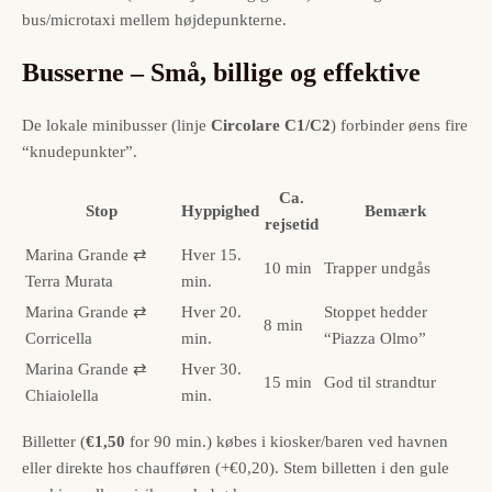
bus/microtaxi mellem højdepunkterne.
Busserne – Små, billige og effektive
De lokale minibusser (linje
Circolare C1/C2
) forbinder øens fire
“knudepunkter”.
Ca.
Stop
Hyppighed
Bemærk
rejsetid
Marina Grande ⇄
Hver 15.
10 min
Trapper undgås
Terra Murata
min.
Marina Grande ⇄
Hver 20.
Stoppet hedder
8 min
Corricella
min.
“Piazza Olmo”
Marina Grande ⇄
Hver 30.
15 min
God til strandtur
Chiaiolella
min.
Billetter (
€1,50
for 90 min.) købes i kiosker/baren ved havnen
eller direkte hos chaufføren (+€0,20). Stem billetten i den gule