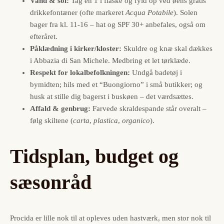
Vand & sol:
Tag en 1 l flaske og fyld op ved øens gratis
drikkefontæner (ofte markeret
Acqua Potabile
). Solen
bager fra kl. 11-16 – hat og SPF 30+ anbefales, også om
efteråret.
Påklædning i kirker/kloster:
Skuldre og knæ skal dækkes
i Abbazia di San Michele. Medbring et let tørklæde.
Respekt for lokalbefolkningen:
Undgå badetøj i
bymidten; hils med et “Buongiorno” i små butikker; og
husk at stille dig bagerst i buskøen – det værdsættes.
Affald & genbrug:
Farvede skraldespande står overalt –
følg skiltene (
carta
,
plastica
,
organico
).
Tidsplan, budget og
sæsonråd
Procida er lille nok til at opleves uden hastværk, men stor nok til