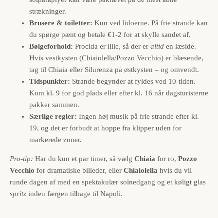
strækninger.
Brusere & toiletter:
Kun ved lidoerne. På frie strande kan
du spørge pænt og betale €1-2 for at skylle sandet af.
Bølgeforhold:
Procida er lille, så der er
altid
en læside.
Hvis vestkysten (Chiaiolella/Pozzo Vecchio) er blæsende,
tag til Chiaia eller Silurenza på østkysten – og omvendt.
Tidspunkter:
Strande begynder at fyldes ved 10-tiden.
Kom kl. 9 for god plads eller efter kl. 16 når dagsturisterne
pakker sammen.
Særlige regler:
Ingen høj musik på frie strande efter kl.
19, og det er forbudt at hoppe fra klipper uden for
markerede zoner.
Pro-tip:
Har du kun et par timer, så vælg
Chiaia
for ro,
Pozzo
Vecchio
for dramatiske billeder, eller
Chiaiolella
hvis du vil
runde dagen af med en spektakulær solnedgang og et køligt glas
spritz
inden færgen tilbage til Napoli.