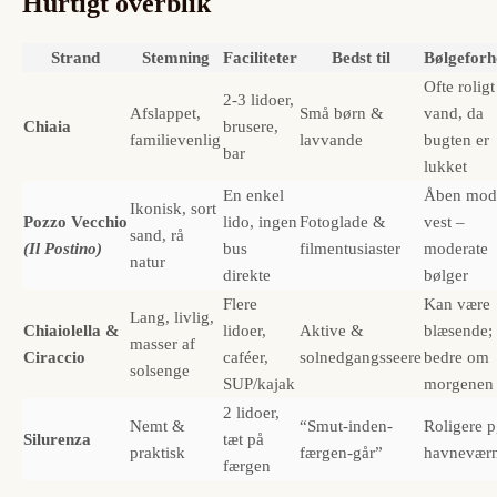
Hurtigt overblik
Strand
Stemning
Faciliteter
Bedst til
Bølgeforh
Ofte roligt
2-3 lidoer,
Afslappet,
Små børn &
vand, da
Chiaia
brusere,
familievenlig
lavvande
bugten er
bar
lukket
En enkel
Åben mod
Ikonisk, sort
Pozzo Vecchio
lido, ingen
Fotoglade &
vest –
sand, rå
(Il Postino)
bus
filmentusiaster
moderate
natur
direkte
bølger
Flere
Kan være
Lang, livlig,
Chiaiolella &
lidoer,
Aktive &
blæsende;
masser af
Ciraccio
caféer,
solnedgangsseere
bedre om
solsenge
SUP/kajak
morgenen
2 lidoer,
Nemt &
“Smut-inden-
Roligere p
Silurenza
tæt på
praktisk
færgen-går”
havnevær
færgen