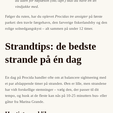
du uden for højsæson (okt.-apr.) skal du have en let
vindjakke med.
Følger du ruten, har du oplevet
Procidas tre ansigter
på første
parket: den travle færgehavn, den farverige fiskerlandsby og den
rolige solnedgangskyst – alt sammen på under 12 timer.
Strandtips: de bedste
strande på én dag
En dag på Procida handler ofte om at balancere sightseeing med
et par afslappende timer på stranden. Øen er lille, men strandene
har vidt forskellige stemninger – vælg den, der passer til dit
tempo, og husk at de fleste kan nås på 10-25 minutters bus- eller
gåtur fra Marina Grande.