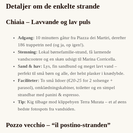
Detaljer om de enkelte strande
Chiaia – Lavvande og lav puls
Adgang:
10 minutters gåtur fra Piazza dei Martiri, derefter
186 trappetrin ned (og ja, op igen!).
Stemning:
Lokal børnefamilie-strand, få larmende
vandscootere og en skøn udsigt til Marina Corricella.
Sand & hav:
Lys, fin sandbund og meget lavt vand –
perfekt til små børn og alle, der helst plasker i knædybde.
Faciliteter:
To små lidoer (
€20-25
for 2 solsenge +
parasol), omklædningskabiner, toiletter og en simpel
strandbar med panini & espresso.
Tip:
Kig tilbage mod klippebyen Terra Murata – et af øens
bedste fotospots fra vandsiden.
Pozzo vecchio – “il postino-stranden”