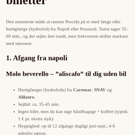
billetter
Den nemmeste måde at ramme Procida på er med færge eller
hurtigfærge (hydrofoil) fra Napoli eller Pozzuoli. Turen tager 35‒
60 min., og der sejles året rundt, men frekvensen skifter markant
med sæsonen.
1. Afgang fra napoli
Molo beverello – ”aliscafo” til dig uden bil
Hurtigfærger (hydrofoils) fra
Caremar
,
SNAV
og
Alilauro
.
Sejltid: ca. 35-45 min.
Ingen biler, men du kan tage håndbagage + kuffert (typisk
1 € pr. ekstra styk).
Hyppighed: op til 12 afgange dagligt juni-sept.; 4-6
udenfor sæson.