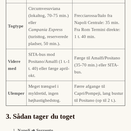
Circumvesuviana
(lokaltog, 70-75 min.)
Frecciarossa/Italo fra
eller
Napoli Centrale: 35 min.
Togtype
Campania Express
Fra Rom Termini direkte:
(turisttog, reserverede
1 t. 40 min.
pladser, 50 min.).
SITA-bus mod
Færge til Amalfi/Positano
Videre
Positano/Amalfi (1 t.-1
(35-70 min.) eller SITA-
med
t. 40) eller færge april-
bus.
okt.
Meget trængsel i
Færre afgange til
Ulemper
myldretid, ingen
Capri/Pompeji, lang bustur
højhastighedstog.
til Positano (op til 2 t.).
3. Sådan tager du toget
Napoli ➜ Sorrento