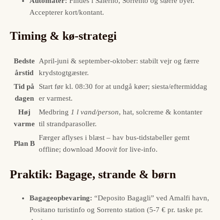
Automater:
Findes i Salerno, Sorrento og større byer.
Accepterer kort/kontant.
Timing & kø-strategi
Bedste
April-juni & september-oktober: stabilt vejr og færre
årstid
krydstogtgæster.
Tid på
Start før kl. 08:30 for at undgå køer; siesta/eftermiddag
dagen
er varmest.
Høj
Medbring
1 l vand/person
, hat, solcreme & kontanter
varme
til strandparasoller.
Færger aflyses i blæst – hav bus-tidstabeller gemt
Plan B
offline; download
Moovit
for live-info.
Praktik: Bagage, strande & børn
Bagageopbevaring:
“Deposito Bagagli” ved Amalfi havn,
Positano turistinfo og Sorrento station (5-7 € pr. taske pr.