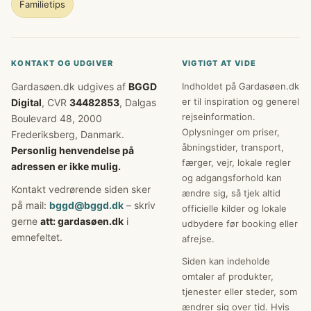
Familietips
KONTAKT OG UDGIVER
VIGTIGT AT VIDE
Gardasøen.dk udgives af
BGGD
Indholdet på Gardasøen.dk
er til inspiration og generel
Digital
, CVR
34482853
, Dalgas
rejseinformation.
Boulevard 48, 2000
Oplysninger om priser,
Frederiksberg, Danmark.
åbningstider, transport,
Personlig henvendelse på
færger, vejr, lokale regler
adressen er ikke mulig.
og adgangsforhold kan
Kontakt vedrørende siden sker
ændre sig, så tjek altid
på mail:
bggd@bggd.dk
– skriv
officielle kilder og lokale
gerne
att: gardasøen.dk
i
udbydere før booking eller
emnefeltet.
afrejse.
Siden kan indeholde
omtaler af produkter,
tjenester eller steder, som
ændrer sig over tid. Hvis