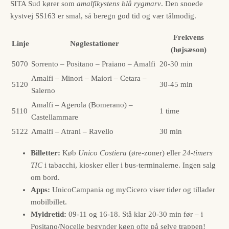
SITA Sud kører som
amalfikystens blå rygmarv
. Den snoede
kystvej SS163 er smal, så beregn god tid og vær tålmodig.
Frekvens
Linje
Nøglestationer
(højsæson)
5070
Sorrento – Positano – Praiano – Amalfi
20-30 min
Amalfi – Minori – Maiori – Cetara –
5120
30-45 min
Salerno
Amalfi – Agerola (Bomerano) –
5110
1 time
Castellammare
5122
Amalfi – Atrani – Ravello
30 min
Billetter:
Køb
Unico Costiera
(øre-zoner) eller
24-timers
TIC
i
tabacchi
, kiosker eller i bus-terminalerne. Ingen salg
om bord.
Apps:
UnicoCampania og myCicero viser tider og tillader
mobilbillet.
Myldretid:
09-11 og 16-18. Stå klar 20-30 min før – i
Positano/Nocelle begynder køen ofte på selve trappen!