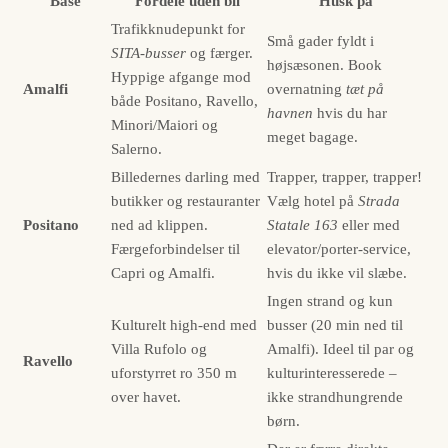
Base
Fordele uden bil
Husk på
Trafikknudepunkt for
Små gader fyldt i
SITA-busser
og færger.
højsæsonen. Book
Hyppige afgange mod
Amalfi
overnatning
tæt på
både Positano, Ravello,
havnen
hvis du har
Minori/Maiori og
meget bagage.
Salerno.
Billedernes darling med
Trapper, trapper, trapper!
butikker og restauranter
Vælg hotel på
Strada
Positano
ned ad klippen.
Statale 163
eller med
Færgeforbindelser til
elevator/porter-service,
Capri og Amalfi.
hvis du ikke vil slæbe.
Ingen strand og kun
Kulturelt high-end med
busser (20 min ned til
Villa Rufolo og
Amalfi). Ideel til par og
Ravello
uforstyrret ro 350 m
kulturinteresserede –
over havet.
ikke strandhungrende
børn.