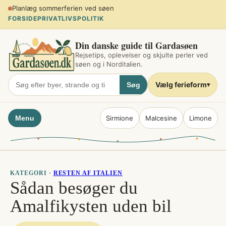
Spring
Planlæg sommerferien ved søen
til
FORSIDE
PRIVATLIVSPOLITIK
indhold
Din danske guide til Gardasøen
Rejsetips, oplevelser og skjulte perler ved
søen og i Norditalien.
Vælg ferieform
Søg
▾
Menu
Sirmione
Malcesine
Limone
KATEGORI ·
RESTEN AF ITALIEN
Sådan besøger du
Amalfikysten uden bil