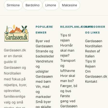
Sirmione
Bardolino
Limone
Malcesine
POPULÆRE
REJSEPLANLÆGNING
KATEGORIER
EMNER
OG LINKS
Tips til
rejsen
Byer ved
Gardasøen
Hvornår
Gardasøen
Norditalien
Gardasøen.dk
skal man
Strande og
Resten af
rejse?
er en dansk
badesteder
Italien
Transport
Vandreture
Tips til
guide til
og
og
Rejsen
Gardasøen og
lufthavne
udsigter
Om
Norditalien
Hvor skal
Gardasøen
Gardasøen.dk
med fokus på
man bo?
med børn
Kontakt
rejsetips, byer,
Færger, bil
Vin, mad
oplevelser,
og bus
og
Første
familievenlige
markeder
gang ved
Små byer
valg og små
Gardasøen
og skjulte
steder, der er