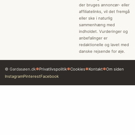
der bruges annoncør- eller
affiliatelinks, vil det fremgå
eller ske i naturlig
sammenhæng med
indholdet. Vurderinger og
anbefalinger er
redaktionelle og lavet med
danske rejsende for øje.
© Gardasøen.dk
●
Privatlivspolitik
●
Cookies
●
Kontakt
●
Om siden
Instagram
Pinterest
Facebook