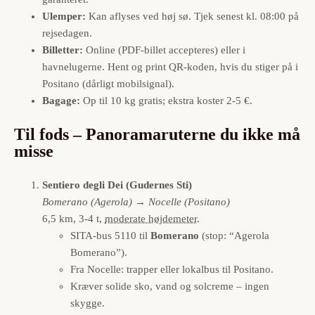
Ulemper:
Kan aflyses ved høj sø. Tjek senest kl. 08:00 på
rejsedagen.
Billetter:
Online (PDF-billet accepteres) eller i
havnelugerne. Hent og print QR-koden, hvis du stiger på i
Positano (dårligt mobilsignal).
Bagage:
Op til 10 kg gratis; ekstra koster 2-5 €.
Til fods – Panoramaruterne du ikke må
misse
Sentiero degli Dei (Gudernes Sti)
Bomerano (Agerola) → Nocelle (Positano)
6,5 km, 3-4 t,
moderate højdemeter
.
SITA-bus 5110 til
Bomerano
(stop: “Agerola
Bomerano”).
Fra Nocelle: trapper eller lokalbus til Positano.
Kræver solide sko, vand og solcreme – ingen
skygge.