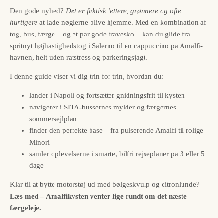
Den gode nyhed?
Det er faktisk lettere, grønnere og ofte
hurtigere
at lade nøglerne blive hjemme. Med en kombination af
tog, bus, færge – og et par gode travesko – kan du glide fra
spritnyt højhastighedstog i Salerno til en cappuccino på Amalfi-
havnen, helt uden ratstress og parkeringsjagt.
I denne guide viser vi dig trin for trin, hvordan du:
lander i Napoli og fortsætter gnidningsfrit til kysten
navigerer i SITA-bussernes mylder og færgernes
sommersejlplan
finder den perfekte base – fra pulserende Amalfi til rolige
Minori
samler oplevelserne i smarte, bilfri rejseplaner på 3 eller 5
dage
Klar til at bytte motorstøj ud med bølgeskvulp og citronlunde?
Læs med – Amalfikysten venter lige rundt om det næste
færgeleje.