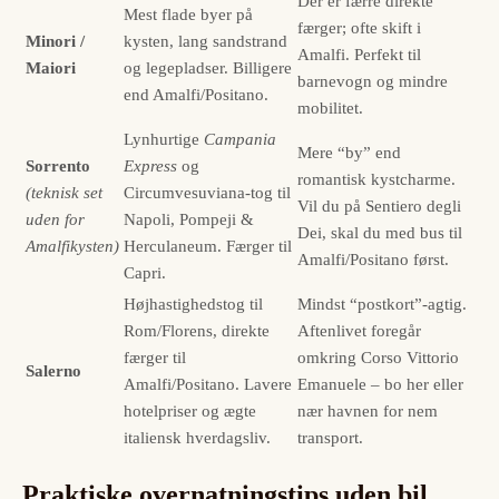
Der er færre direkte
Mest flade byer på
færger; ofte skift i
Minori /
kysten, lang sandstrand
Amalfi. Perfekt til
Maiori
og legepladser. Billigere
barnevogn og mindre
end Amalfi/Positano.
mobilitet.
Lynhurtige
Campania
Mere “by” end
Sorrento
Express
og
romantisk kystcharme.
(teknisk set
Circumvesuviana-tog til
Vil du på Sentiero degli
uden for
Napoli, Pompeji &
Dei, skal du med bus til
Amalfikysten)
Herculaneum. Færger til
Amalfi/Positano først.
Capri.
Højhastighedstog til
Mindst “postkort”-agtig.
Rom/Florens, direkte
Aftenlivet foregår
færger til
omkring Corso Vittorio
Salerno
Amalfi/Positano. Lavere
Emanuele – bo her eller
hotelpriser og ægte
nær havnen for nem
italiensk hverdagsliv.
transport.
Praktiske overnatningstips uden bil