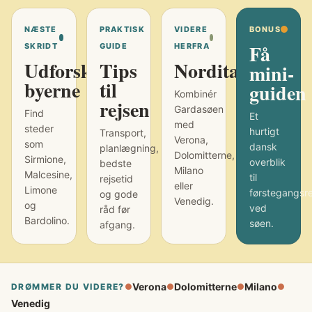
NÆSTE
PRAKTISK
VIDERE
BONUS
Få
SKRIDT
GUIDE
HERFRA
Udforsk
Tips
Norditalien
mini-
byerne
til
guiden
Kombinér
rejsen
Gardasøen
Find
Et
med
steder
hurtigt
Transport,
Verona,
som
dansk
planlægning,
Dolomitterne,
Sirmione,
overblik
bedste
Milano
Malcesine,
til
rejsetid
eller
Limone
førstegangsr
og gode
Venedig.
og
ved
råd før
Bardolino.
søen.
afgang.
Verona
Dolomitterne
Milano
DRØMMER DU VIDERE?
●
●
●
●
Venedig