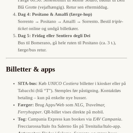
Blå Grotte (vejafhængig). Retur sen eftermiddag.
Dag 4: Positano & Amalfi (færge-hop)
Sorrento → Positano → Amalfi → Sorrento. Bestil
triple-
ticket
online og undgå billetkøer.
Dag 5: Fridag eller Sentiero degli Dei
Bus til Bomerano, gå hele ruten til Positano (ca. 3 t.),
færge/bus retur.
Billetter & apps
SITA-bus:
Køb
UNICO Costiera
billetter i kiosker eller på
Tabacchi (blå “T”). Stemples før påstigning. Kontaktløs
betaling – kun på enkelte nye busser.
Færger:
Brug Apps/Web som
NLG, Travelmar,
Ferryhopper
. QR-billet vises direkte på mobil.
Tog:
Campania Express kan bookes via
EAV Campania
.
Frecciarossa/Italo fra Salerno fås på Trenitalia/Italo-app.