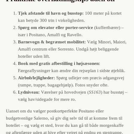
Tjek afstande til havn og busstop:
100 meter på kortet
kan betyde 300 trin i virkeligheden.
Spørg om elevator eller porter-service
(kuffertbærer) –
især i Positano, Amalfi og Ravello.
Barnevogn & begrænset mobilitet:
Vælg Minori, Maiori,
Amalfi centrum eller Sorrento. Undgå højt beliggende
hoteller uden lift.
Book med gratis afbestilling i højsæsonen:
Færgeaflysninger kan ændre din rejseplan i sidste øjeblik.
Airbnb/lejligheder:
Spørg udlejer om præcis adgangsvej
(rampe, trappe, bagagehjælp). Fotos snyder ofte.
Lydniveau:
Værelser på hovedvejen (
SS163
) har busstøj –
vælg hav/sidegade for mere ro.
Uanset om du vælger postkortperfekte Positano eller
budgetvenlige Salerno, så giv dig selv tid til at komme frem til
hotellet – og vælg et sted, hvor du kan gå til både morgenkaffe
og aftenfærge uden at hive efter vejret på endnu en stentrappe.