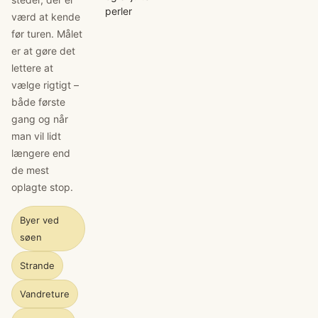
perler
værd at kende
før turen. Målet
er at gøre det
lettere at
vælge rigtigt –
både første
gang og når
man vil lidt
længere end
de mest
oplagte stop.
Byer ved
søen
Strande
Vandreture