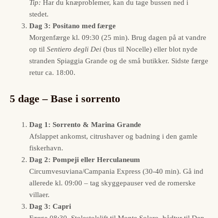
Tip:
Har du knæproblemer, kan du tage bussen ned i
stedet.
Dag 3: Positano med færge
Morgenfærge kl. 09:30 (25 min). Brug dagen på at vandre
op til
Sentiero degli Dei
(bus til Nocelle) eller blot nyde
stranden Spiaggia Grande og de små butikker. Sidste færge
retur ca. 18:00.
5 dage – Base i sorrento
Dag 1: Sorrento & Marina Grande
Afslappet ankomst, citrushaver og badning i den gamle
fiskerhavn.
Dag 2: Pompeji eller Herculaneum
Circumvesuviana/Campania Express (30-40 min). Gå ind
allerede kl. 09:00 – tag skyggepauser ved de romerske
villaer.
Dag 3: Capri
Færge 08:30. Sto­lestolslift til Monte Solaro, bådtur til Den