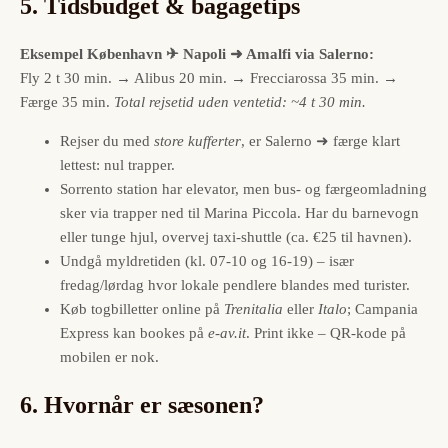
5. Tidsbudget & bagagetips
Eksempel København ✈ Napoli ➜ Amalfi via Salerno:
Fly 2 t 30 min. → Alibus 20 min. → Frecciarossa 35 min. →
Færge 35 min.
Total rejsetid uden ventetid: ~4 t 30 min.
Rejser du med
store kufferter
, er Salerno ➜ færge klart
lettest: nul trapper.
Sorrento station har elevator, men bus- og færgeomladning
sker via trapper ned til Marina Piccola. Har du barnevogn
eller tunge hjul, overvej taxi-shuttle (ca. €25 til havnen).
Undgå myldretiden (kl. 07-10 og 16-19) – især
fredag/lørdag hvor lokale pendlere blandes med turister.
Køb togbilletter online på
Trenitalia
eller
Italo
; Campania
Express kan bookes på
e-av.it
. Print ikke – QR-kode på
mobilen er nok.
6. Hvornår er sæsonen?