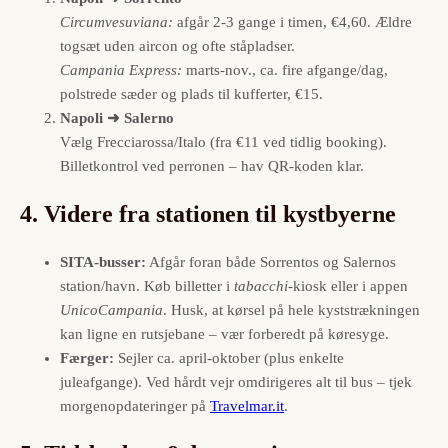
Circumvesuviana:
afgår 2-3 gange i timen, €4,60. Ældre
togsæt uden aircon og ofte ståpladser.
Campania Express:
marts-nov., ca. fire afgange/dag,
polstrede sæder og plads til kufferter, €15.
Napoli ➜ Salerno
Vælg Frecciarossa/Italo (fra €11 ved tidlig booking).
Billetkontrol ved perronen – hav QR-koden klar.
4. Videre fra stationen til kystbyerne
SITA-busser:
Afgår foran både Sorrentos og Salernos
station/havn. Køb billetter i
tabacchi
-kiosk eller i appen
UnicoCampania
. Husk, at kørsel på hele kyststrækningen
kan ligne en rutsjebane – vær forberedt på køresyge.
Færger:
Sejler ca. april-oktober (plus enkelte
juleafgange). Ved hårdt vejr omdirigeres alt til bus – tjek
morgenopdateringer på
Travelmar.it
.