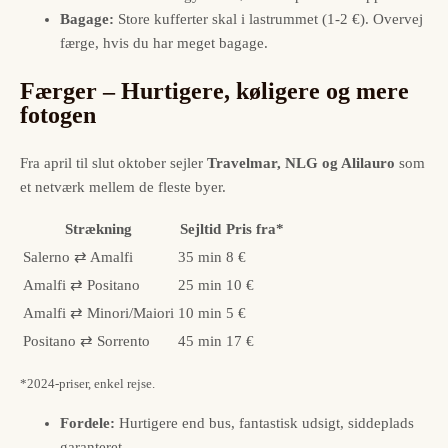
Bagage:
Store kufferter skal i lastrummet (1-2 €). Overvej
færge, hvis du har meget bagage.
Færger – Hurtigere, køligere og mere
fotogen
Fra april til slut oktober sejler
Travelmar, NLG og Alilauro
som
et netværk mellem de fleste byer.
Strækning
Sejltid
Pris fra*
Salerno ⇄ Amalfi
35 min
8 €
Amalfi ⇄ Positano
25 min
10 €
Amalfi ⇄ Minori/Maiori
10 min
5 €
Positano ⇄ Sorrento
45 min
17 €
*2024-priser, enkel rejse.
Fordele:
Hurtigere end bus, fantastisk udsigt, siddeplads
garanteret.