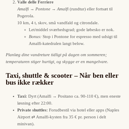
Valle delle Ferriere
Amalfi → Pontone → Amalfi
(rundtur) eller fortsæt til
Pogerola.
10 km, 4 t, skov, små vandfald og citrondale.
Let/middel sværhedsgrad; gode løbesko er nok.
Bonus:
Stop i Pontone for espresso med udsigt til
Amalfi-katedralen langt below.
Planlæg dine vandreture tidligt på dagen om sommeren;
temperaturen stiger hurtigt, og skygge er en mangelvare.
Taxi, shuttle & scooter – Når ben eller
bus ikke rækker
Taxi:
Dyrt (Amalfi → Positano ca. 90-110 €), men eneste
løsning efter 22:00.
Private shuttles:
Forudbestil via hotel eller apps (Naples
Airport ⇄ Amalfi-kysten fra 35 € pr. person i delt
minivan).