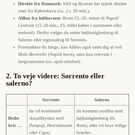
Direkte fra Danmark:
SAS og Ryanair har typisk direkte
ruter fra København (ca. 2 t. 30 min.).
Alibus fra lufthavnen:
Hvert 15.-20. minut til
Napoli
Centrale
(15-20 min., €5, billet købes i automaten eller
ombord). Derfra vælger du enten højhastighedstog til
Salerno eller regionaltog til Sorrento.
Foretrækker du færge, kan Alibus også sætte dig af ved
Molo Beverello
(Napoli havn), men kun relevant i
færgesæsonen (ca. april-oktober).
2. To veje videre: Sorrento eller
salerno?
Sorrento
Salerno
du vil kombinere
du kommer nordfra med
Bedst
Amalfikysten med
højhastighedstog (fx
hvis …
Pompeji, Herculaneum
Rom), eller vil have
billige
eller Capri
.
hoteller
.