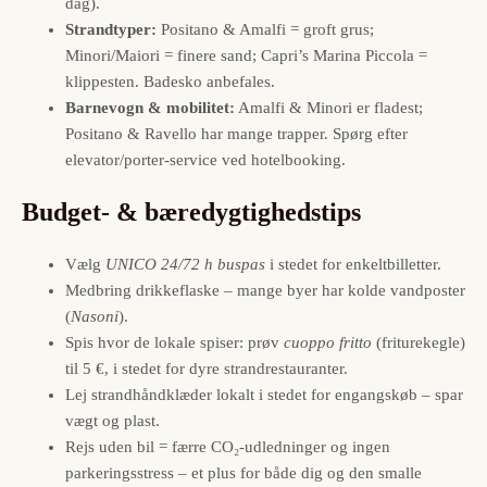
dag).
Strandtyper:
Positano & Amalfi = groft grus;
Minori/Maiori = finere sand; Capri’s Marina Piccola =
klippesten. Badesko anbefales.
Barnevogn & mobilitet:
Amalfi & Minori er fladest;
Positano & Ravello har mange trapper. Spørg efter
elevator/porter-service ved hotelbooking.
Budget- & bæredygtighedstips
Vælg
UNICO 24/72 h buspas
i stedet for enkeltbilletter.
Medbring drikkeflaske – mange byer har kolde vandposter
(
Nasoni
).
Spis hvor de lokale spiser: prøv
cuoppo fritto
(friturekegle)
til 5 €, i stedet for dyre strandrestauranter.
Lej strandhåndklæder lokalt i stedet for engangskøb – spar
vægt og plast.
Rejs uden bil = færre CO₂-udledninger og ingen
parkeringsstress – et plus for både dig og den smalle