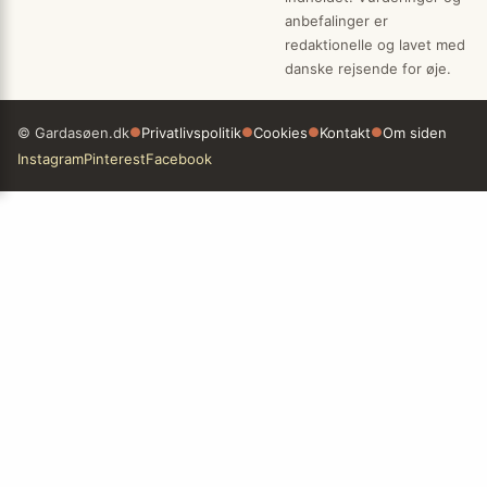
anbefalinger er
redaktionelle og lavet med
danske rejsende for øje.
© Gardasøen.dk
●
Privatlivspolitik
●
Cookies
●
Kontakt
●
Om siden
Instagram
Pinterest
Facebook