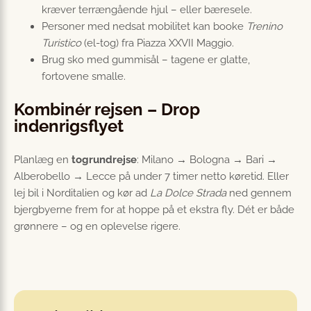
kræver terrængående hjul – eller bæresele.
Personer med nedsat mobilitet kan booke
Trenino
Turistico
(el-tog) fra Piazza XXVII Maggio.
Brug sko med gummisål – tagene er glatte,
fortovene smalle.
Kombinér rejsen – Drop
indenrigsflyet
Planlæg en
togrundrejse
: Milano → Bologna → Bari →
Alberobello → Lecce på under 7 timer netto køretid. Eller
lej bil i Norditalien og kør ad
La Dolce Strada
ned gennem
bjergbyerne frem for at hoppe på et ekstra fly. Dét er både
grønnere – og en oplevelse rigere.