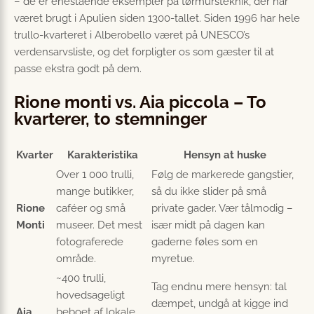
– de er enestående eksempler på tørmursteknik, der har
været brugt i Apulien siden 1300-tallet. Siden 1996 har hele
trullo-kvarteret i Alberobello været på UNESCO’s
verdensarvsliste, og det forpligter os som gæster til at
passe ekstra godt på dem.
Rione monti vs. Aia piccola – To
kvarterer, to stemninger
Kvarter
Karakteristika
Hensyn at huske
Over 1 000 trulli,
Følg de markerede gangstier,
mange butikker,
så du ikke slider på små
Rione
caféer og små
private gader. Vær tålmodig –
Monti
museer. Det mest
især midt på dagen kan
fotograferede
gaderne føles som en
område.
myretue.
~400 trulli,
Tag endnu mere hensyn: tal
hovedsageligt
dæmpet, undgå at kigge ind
Aia
beboet af lokale