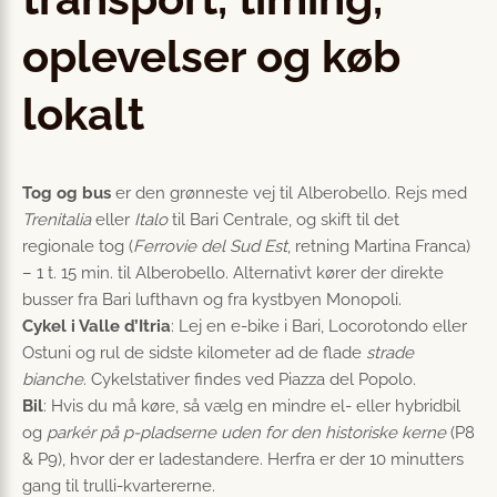
oplevelser og køb
lokalt
Tog og bus
er den grønneste vej til Alberobello. Rejs med
Trenitalia
eller
Italo
til Bari Centrale, og skift til det
regionale tog (
Ferrovie del Sud Est
, retning Martina Franca)
– 1 t. 15 min. til Alberobello. Alternativt kører der direkte
busser fra Bari lufthavn og fra kystbyen Monopoli.
Cykel i Valle d’Itria
: Lej en e-bike i Bari, Locorotondo eller
Ostuni og rul de sidste kilometer ad de flade
strade
bianche
. Cykelstativer findes ved Piazza del Popolo.
Bil
: Hvis du må køre, så vælg en mindre el- eller hybridbil
og
parkér på p-pladserne uden for den historiske kerne
(P8
& P9), hvor der er ladestandere. Herfra er der 10 minutters
gang til trulli-kvartererne.