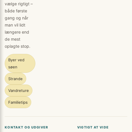
vælge rigtigt –
både første
gang og når
man vil lidt
længere end
de mest
oplagte stop.
Byer ved
søen
Strande
Vandreture
Familietips
KONTAKT OG UDGIVER
VIGTIGT AT VIDE