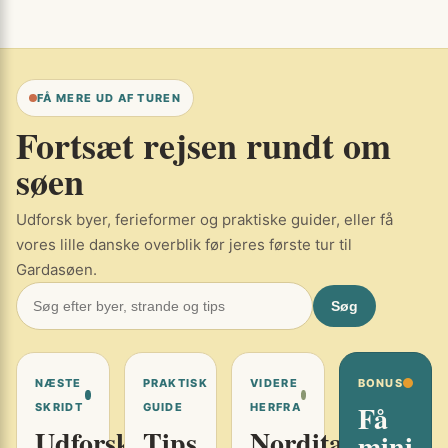
FÅ MERE UD AF TUREN
Fortsæt rejsen rundt om
søen
Udforsk byer, ferieformer og praktiske guider, eller få
vores lille danske overblik før jeres første tur til
Gardasøen.
Søg
NÆSTE
PRAKTISK
VIDERE
BONUS
Få
SKRIDT
GUIDE
HERFRA
Udforsk
Tips
Norditalien
mini-