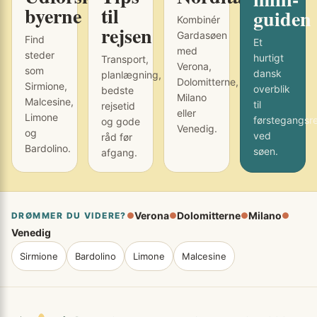
byerne
til
guiden
Kombinér
rejsen
Gardasøen
Find
Et
med
steder
hurtigt
Transport,
Verona,
som
dansk
planlægning,
Dolomitterne,
Sirmione,
overblik
bedste
Milano
Malcesine,
til
rejsetid
eller
Limone
førstegangsr
og gode
Venedig.
og
ved
råd før
Bardolino.
søen.
afgang.
Verona
Dolomitterne
Milano
DRØMMER DU VIDERE?
●
●
●
●
Venedig
Sirmione
Bardolino
Limone
Malcesine