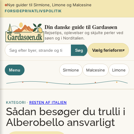
Spring
Planlæg sommerferien ved søen
×
til
FORSIDE
PRIVATLIVSPOLITIK
indhold
Din danske guide til Gardasøen
Rejsetips, oplevelser og skjulte perler ved
søen og i Norditalien.
Vælg ferieform
Søg
▾
Menu
Sirmione
Malcesine
Limone
KATEGORI ·
RESTEN AF ITALIEN
Sådan besøger du trulli i
Alberobello ansvarligt