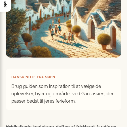
Indhold
DANSK NOTE FRA SØEN
Brug guiden som inspiration til at vælge de
oplevelser, byer og områder ved Gardasøen, der
passer bedst til jeres ferieform.
Hvidkalkede kegletage, duften af friskbagt
tarallo
og