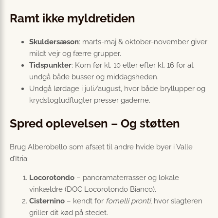
Ramt ikke myldretiden
Skuldersæson
: marts-maj & oktober-november giver
mildt vejr og færre grupper.
Tidspunkter
: Kom før kl. 10 eller efter kl. 16 for at
undgå både busser og middagsheden.
Undgå lørdage i juli/august, hvor både bryllupper og
krydstogtudflugter presser gaderne.
Spred oplevelsen – Og støtten
Brug Alberobello som afsæt til andre hvide byer i Valle
d’Itria:
Locorotondo
– panoramaterrasser og lokale
vinkældre (DOC Locorotondo Bianco).
Cisternino
– kendt for
fornelli pronti
, hvor slagteren
griller dit kød på stedet.