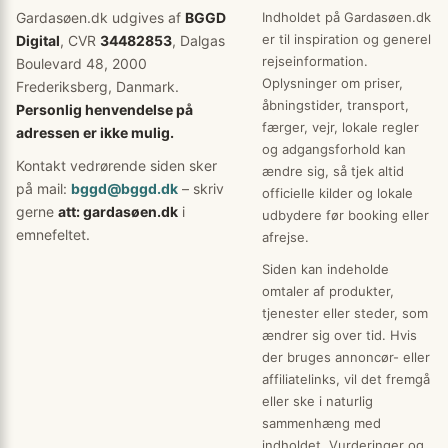
Gardasøen.dk udgives af
BGGD
Indholdet på Gardasøen.dk
er til inspiration og generel
Digital
, CVR
34482853
, Dalgas
rejseinformation.
Boulevard 48, 2000
Oplysninger om priser,
Frederiksberg, Danmark.
åbningstider, transport,
Personlig henvendelse på
færger, vejr, lokale regler
adressen er ikke mulig.
og adgangsforhold kan
Kontakt vedrørende siden sker
ændre sig, så tjek altid
på mail:
bggd@bggd.dk
– skriv
officielle kilder og lokale
gerne
att: gardasøen.dk
i
udbydere før booking eller
emnefeltet.
afrejse.
Siden kan indeholde
omtaler af produkter,
tjenester eller steder, som
ændrer sig over tid. Hvis
der bruges annoncør- eller
affiliatelinks, vil det fremgå
eller ske i naturlig
sammenhæng med
indholdet. Vurderinger og