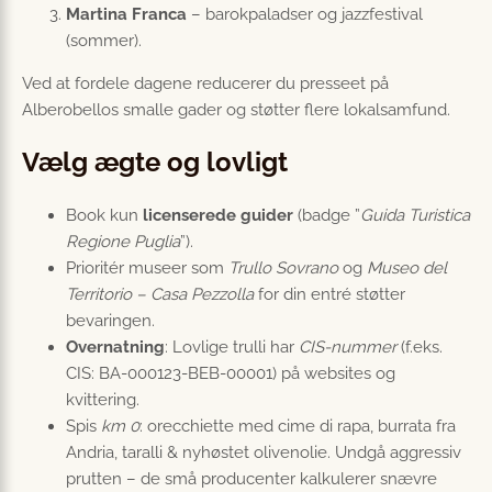
Martina Franca
– barokpaladser og jazzfestival
(sommer).
Ved at fordele dagene reducerer du presseet på
Alberobellos smalle gader og støtter flere lokalsamfund.
Vælg ægte og lovligt
Book kun
licenserede guider
(badge ”
Guida Turistica
Regione Puglia
”).
Prioritér museer som
Trullo Sovrano
og
Museo del
Territorio – Casa Pezzolla
for din entré støtter
bevaringen.
Overnatning
: Lovlige trulli har
CIS-nummer
(f.eks.
CIS: BA-000123-BEB-00001) på websites og
kvittering.
Spis
km 0
: orecchiette med cime di rapa, burrata fra
Andria, taralli & nyhøstet olivenolie. Undgå aggressiv
prutten – de små producenter kalkulerer snævre