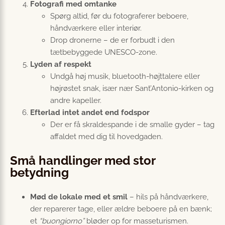
Fotografi med omtanke
Spørg altid, før du fotograferer beboere,
håndværkere eller interiør.
Drop dronerne – de er forbudt i den
tætbebyggede UNESCO-zone.
Lyden af respekt
Undgå høj musik, bluetooth-højttalere eller
højrøstet snak, især nær Sant’Antonio-kirken og
andre kapeller.
Efterlad intet andet end fodspor
Der er få skraldespande i de smalle gyder – tag
affaldet med dig til hovedgaden.
Små handlinger med stor
betydning
Mød de lokale med et smil
– hils på håndværkere,
der reparerer tage, eller ældre beboere på en bænk;
et
“buongiorno”
bløder op for masseturismen.