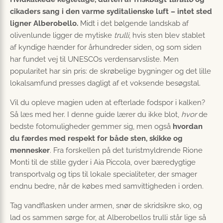
cikaders sang i den varme syditalienske luft – intet sted
ligner Alberobello.
Midt i det bølgende landskab af
olivenlunde ligger de mytiske
trulli
, hvis sten blev stablet
af kyndige hænder for århundreder siden, og som siden
har fundet vej til UNESCOs verdensarvsliste. Men
popularitet har sin pris: de skrøbelige bygninger og det lille
lokalsamfund presses dagligt af et voksende besøgstal.
Vil du opleve magien uden at efterlade fodspor i kalken?
Så læs med her. I denne guide lærer du ikke blot,
hvor
de
bedste fotomuligheder gemmer sig, men også
hvordan
du færdes med respekt for både sten, skikke og
mennesker
. Fra forskellen på det turistmyldrende Rione
Monti til de stille gyder i Aia Piccola, over bæredygtige
transportvalg og tips til lokale specialiteter, der smager
endnu bedre, når de købes med samvittigheden i orden.
Tag vandflasken under armen, snør de skridsikre sko, og
lad os sammen sørge for, at Alberobellos trulli står lige så