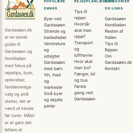
POPULÆRE
REJSEPLANLÆGNING
KATEGORIER
EMNER
OG LINKS
Tips til
rejsen
Byer ved
Gardasøen
Hvornår
Gardasøen
Norditalien
Gardasøen.dk
skal man
Strande og
Resten af
rejse?
er en dansk
badesteder
Italien
Transport
Vandreture
Tips til
guide til
og
og
Rejsen
Gardasøen og
lufthavne
udsigter
Om
Norditalien
Hvor skal
Gardasøen
Gardasøen.dk
med fokus på
man bo?
med børn
Kontakt
rejsetips, byer,
Færger, bil
Vin, mad
oplevelser,
og bus
og
Første
familievenlige
markeder
gang ved
Små byer
valg og små
Gardasøen
og skjulte
steder, der er
perler
værd at kende
før turen. Målet
er at gøre det
lettere at