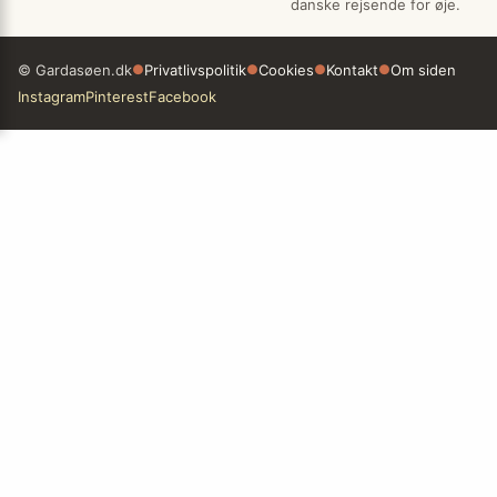
danske rejsende for øje.
© Gardasøen.dk
●
Privatlivspolitik
●
Cookies
●
Kontakt
●
Om siden
Instagram
Pinterest
Facebook