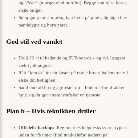
og
’Peler’
(morgenvind nordfra). Begge kan rejse korte,
stejle bølger.
Solopgang og skumring kan byde på pludselig tåge; hav
pandelygte og horn parat.
God stil ved vandet
Hold
30 m
til badende og SUP-boards – og ryk længere
væk i juli-august.
Råb
“lancio”
før du kaster på travle broer; italienerne vil
elske din høflighed.
Saml line-afklip og agnrester op – bøderne for affald er
høje, og du gør næste lystfisker en tjeneste.
Plan b – Hvis teknikken driller
Officielle backups
: Regionernes helpdesks svarer typisk
inden for få timer (find mail/telefon nederst på