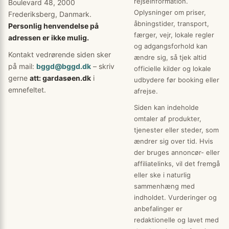
rejseinformation.
Boulevard 48, 2000
Oplysninger om priser,
Frederiksberg, Danmark.
åbningstider, transport,
Personlig henvendelse på
færger, vejr, lokale regler
adressen er ikke mulig.
og adgangsforhold kan
Kontakt vedrørende siden sker
ændre sig, så tjek altid
på mail:
bggd@bggd.dk
– skriv
officielle kilder og lokale
gerne
att: gardasøen.dk
i
udbydere før booking eller
emnefeltet.
afrejse.
Siden kan indeholde
omtaler af produkter,
tjenester eller steder, som
ændrer sig over tid. Hvis
der bruges annoncør- eller
affiliatelinks, vil det fremgå
eller ske i naturlig
sammenhæng med
indholdet. Vurderinger og
anbefalinger er
redaktionelle og lavet med