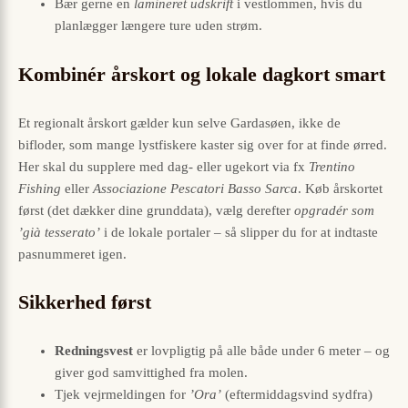
Bær gerne en
lamineret udskrift
i vestlommen, hvis du
planlægger længere ture uden strøm.
Kombinér årskort og lokale dagkort smart
Et regionalt årskort gælder kun selve Gardasøen, ikke de
bifloder, som mange lystfiskere kaster sig over for at finde ørred.
Her skal du supplere med dag- eller ugekort via fx
Trentino
Fishing
eller
Associazione Pescatori Basso Sarca
. Køb årskortet
først (det dækker dine grunddata), vælg derefter
opgradér som
’già tesserato’
i de lokale portaler – så slipper du for at indtaste
pasnummeret igen.
Sikkerhed først
Redningsvest
er lovpligtig på alle både under 6 meter – og
giver god samvittighed fra molen.
Tjek vejrmeldingen for
’Ora’
(eftermiddagsvind sydfra)