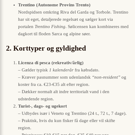
Trentino (Autonome Provins Trento)
Nordspidsen omkring Riva del Garda og Torbole. Trentino
har sit eget, detaljerede regelsæt og sælger kort via
portalen
Trentino Fishing
. Sølicensen kan kombineres med
dagkort til floden Sarca og alpine søer.
2. Korttyper og gyldighed
Licenza di pesca (rekreativ/årlig)
– Gælder typisk
1 kalenderår
fra købsdato.
– Kræver pasnummer som udenlandsk
“non-resident”
og
koster fra ca. €23-€35 alt efter region.
– Dækker normalt alt indre territorialt vand i den
udstedende region.
Turist-, dags- og ugekort
– Udbydes især i Veneto og Trentino (24 t., 72 t., 7 dage).
– Praktisk, hvis du kun fisker få dage eller vil skifte
region.
– Prisniveau: €10-€15 per dag, €25-€40 per uge.