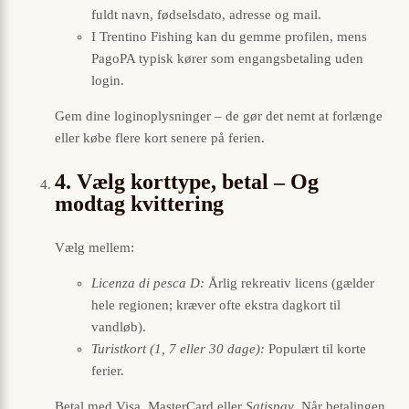
fuldt navn, fødselsdato, adresse og mail.
I Trentino Fishing kan du gemme profilen, mens
PagoPA typisk kører som engangsbetaling uden
login.
Gem dine loginoplysninger – de gør det nemt at forlænge
eller købe flere kort senere på ferien.
4. Vælg korttype, betal – Og
modtag kvittering
Vælg mellem:
Licenza di pesca D:
Årlig rekreativ licens (gælder
hele regionen; kræver ofte ekstra dagkort til
vandløb).
Turistkort (1, 7 eller 30 dage):
Populært til korte
ferier.
Betal med Visa, MasterCard eller
Satispay
. Når betalingen