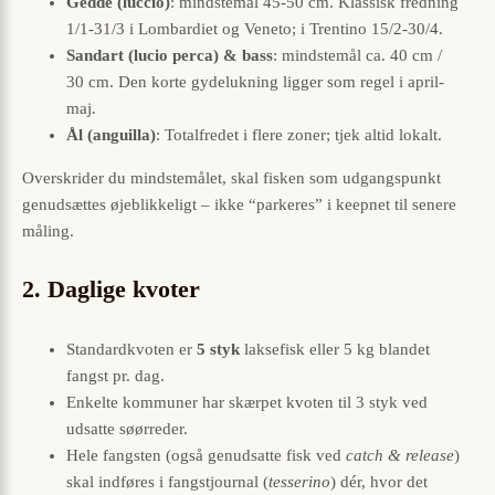
Gedde (luccio)
: mindstemål 45-50 cm. Klassisk fredning
1/1-31/3 i Lombardiet og Veneto; i Trentino 15/2-30/4.
Sandart (lucio perca) & bass
: mindstemål ca. 40 cm /
30 cm. Den korte gydelukning ligger som regel i april-
maj.
Ål (anguilla)
: Totalfredet i flere zoner; tjek altid lokalt.
Overskrider du mindstemålet, skal fisken som udgangspunkt
genudsættes øjeblikkeligt – ikke “parkeres” i keepnet til senere
måling.
2. Daglige kvoter
Standardkvoten er
5 styk
laksefisk eller 5 kg blandet
fangst pr. dag.
Enkelte kommuner har skærpet kvoten til 3 styk ved
udsatte søørreder.
Hele fangsten (også genudsatte fisk ved
catch & release
)
skal indføres i fangstjournal (
tesserino
) dér, hvor det