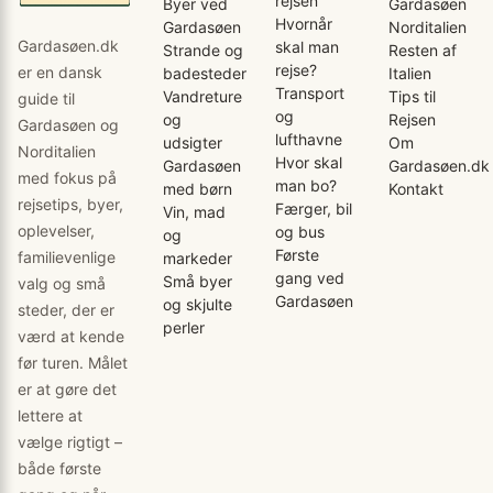
rejsen
Byer ved
Gardasøen
Hvornår
Gardasøen
Norditalien
Gardasøen.dk
skal man
Strande og
Resten af
rejse?
er en dansk
badesteder
Italien
Transport
Vandreture
Tips til
guide til
og
og
Rejsen
Gardasøen og
lufthavne
udsigter
Om
Norditalien
Hvor skal
Gardasøen
Gardasøen.dk
med fokus på
man bo?
med børn
Kontakt
rejsetips, byer,
Færger, bil
Vin, mad
oplevelser,
og bus
og
Første
familievenlige
markeder
gang ved
Små byer
valg og små
Gardasøen
og skjulte
steder, der er
perler
værd at kende
før turen. Målet
er at gøre det
lettere at
vælge rigtigt –
både første