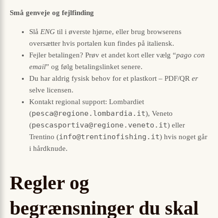
Små genveje og fejlfinding
Slå
ENG
til i øverste hjørne, eller brug browserens
oversætter hvis portalen kun findes på italiensk.
Fejler betalingen? Prøv et andet kort eller vælg “
pago con
email
” og følg betalingslinket senere.
Du har aldrig fysisk behov for et plastkort – PDF/QR
er
selve licensen.
Kontakt regional support: Lombardiet
pesca@regione.lombardia.it
(
), Veneto
pescasportiva@regione.veneto.it
(
) eller
info@trentinofishing.it
Trentino (
) hvis noget går
i hårdknude.
Regler og
begrænsninger du skal