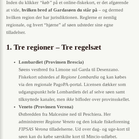
Inden du klikker
“køb”
på et online-fiskekort, er det afgørende
at vide,
hvilken bred af Gardasøen du står på
– og dermed
hvilken region der har jurisdiktionen. Reglerne er nemlig
regionale, og hvert “hjørne” af søen udsteder sine egne
tilladelser.
1. Tre regioner – Tre regelsæt
Lombardiet (Provinsen Brescia)
Søens vestbred fra Limone sul Garda til Desenzano.
Fiskekort udstedes af
Regione Lombardia
og kan købes
via den regionale PagoPA-portal. Licensen dækker som
udgangspunkt hele Lombardiets del af selve søen samt
tilknyttede kanaler, men
ikke
bifloder over provinsskellet.
Veneto (Provinsen Verona)
Østbredden fra Malcesine ned til Peschiera. Her
administrerer
Regione Veneto
og den lokale fiskeforening
FIPSAS Verona
tilladelserne. Ud over dag- og uge-kort til
søen kan du købe særskilte kort til Mincio-udløbet.