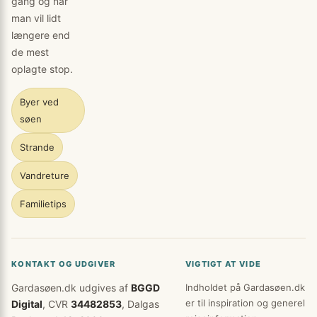
gang og når
man vil lidt
længere end
de mest
oplagte stop.
Byer ved
søen
Strande
Vandreture
Familietips
KONTAKT OG UDGIVER
VIGTIGT AT VIDE
Gardasøen.dk udgives af
BGGD
Indholdet på Gardasøen.dk
er til inspiration og generel
Digital
, CVR
34482853
, Dalgas