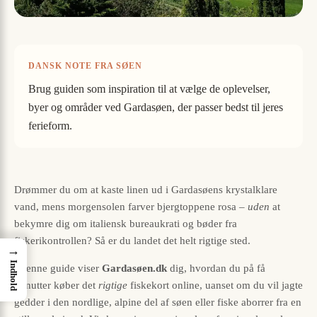
DANSK NOTE FRA SØEN
Brug guiden som inspiration til at vælge de oplevelser,
byer og områder ved Gardasøen, der passer bedst til jeres
ferieform.
Drømmer du om at kaste linen ud i Gardasøens krystalklare
vand, mens morgensolen farver bjergtoppene rosa –
uden
at
bekymre dig om italiensk bureaukrati og bøder fra
fiskerikontrollen? Så er du landet det helt rigtige sted.
→
Indhold
I denne guide viser
Gardasøen.dk
dig, hvordan du på få
minutter køber det
rigtige
fiskekort online, uanset om du vil jagte
gedder i den nordlige, alpine del af søen eller fiske aborrer fra en