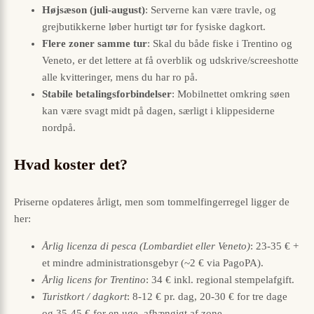
Højsæson (juli-august)
: Serverne kan være travle, og
grejbutikkerne løber hurtigt tør for fysiske dagkort.
Flere zoner samme tur
: Skal du både fiske i Trentino og
Veneto, er det lettere at få overblik og udskrive/scree­shotte
alle kvitteringer, mens du har ro på.
Stabile betalingsforbindelser
: Mobilnettet omkring søen
kan være svagt midt på dagen, særligt i klippesiderne
nordpå.
Hvad koster det?
Priserne opdateres årligt, men som tommelfingerregel ligger de
her:
Årlig licenza di pesca (Lombardiet eller Veneto)
: 23-35 € +
et mindre administrationsgebyr (~2 € via PagoPA).
Årlig licens for Trentino
: 34 € inkl. regional stempelafgift.
Turistkort / dagkort
: 8-12 € pr. dag, 20-30 € for tre dage
og 35-45 € for en uge, afhængigt af zone.