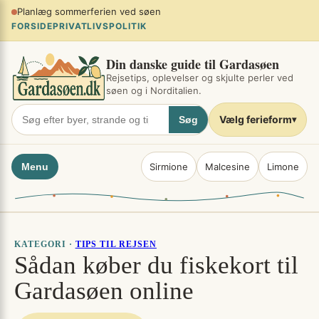
Spring
Planlæg sommerferien ved søen
×
til
FORSIDE
PRIVATLIVSPOLITIK
indhold
Din danske guide til Gardasøen
Rejsetips, oplevelser og skjulte perler ved
søen og i Norditalien.
Vælg ferieform
Søg
▾
Menu
Sirmione
Malcesine
Limone
KATEGORI ·
TIPS TIL REJSEN
Sådan køber du fiskekort til
Gardasøen online