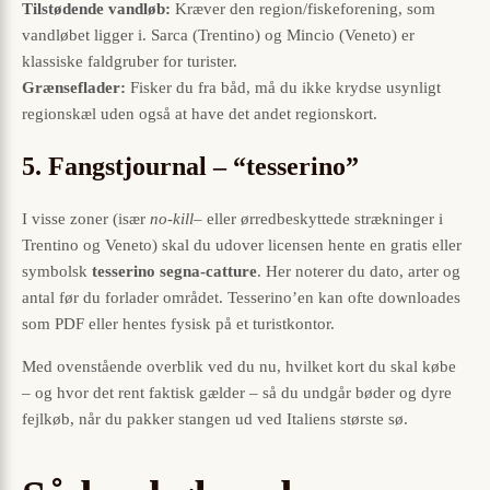
Tilstødende vandløb:
Kræver den region/fiskeforening, som
vandløbet ligger i. Sarca (Trentino) og Mincio (Veneto) er
klassiske faldgruber for turister.
Grænseflader:
Fisker du fra båd, må du ikke krydse usynligt
regionskæl uden også at have det andet regionskort.
5. Fangstjournal – “tesserino”
I visse zoner (især
no-kill
– eller ørredbeskyttede strækninger i
Trentino og Veneto) skal du udover licensen hente en gratis eller
symbolsk
tesserino segna-catture
. Her noterer du dato, arter og
antal før du forlader området. Tesserino’en kan ofte downloades
som PDF eller hentes fysisk på et turistkontor.
Med ovenstående overblik ved du nu, hvilket kort du skal købe
– og hvor det rent faktisk gælder – så du undgår bøder og dyre
fejlkøb, når du pakker stangen ud ved Italiens største sø.