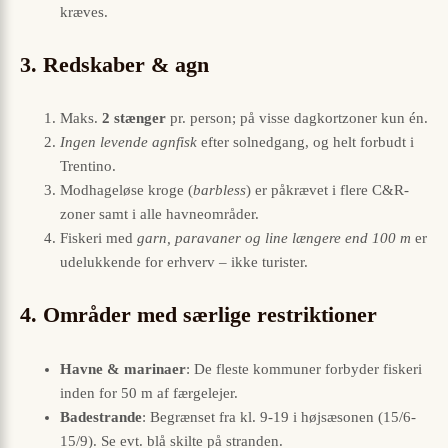
kræves.
3. Redskaber & agn
Maks.
2 stænger
pr. person; på visse dagkortzoner kun én.
Ingen levende agnfisk
efter solnedgang, og helt forbudt i
Trentino.
Modhageløse kroge (
barbless
) er påkrævet i flere C&R-
zoner samt i alle havneområder.
Fiskeri med
garn, paravaner og line længere end 100 m
er
udelukkende for erhverv – ikke turister.
4. Områder med særlige restriktioner
Havne & marinaer
: De fleste kommuner forbyder fiskeri
inden for 50 m af færgelejer.
Badestrande
: Begrænset fra kl. 9-19 i højsæsonen (15/6-
15/9). Se evt. blå skilte på stranden.