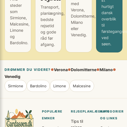
Et
med
steder
hurtigt
Transport,
Verona,
som
dansk
planlægning,
Dolomitterne,
Sirmione,
overblik
bedste
Milano
Malcesine,
til
rejsetid
eller
Limone
førstegangsr
og gode
Venedig.
og
ved
råd før
Bardolino.
søen.
afgang.
Verona
Dolomitterne
Milano
DRØMMER DU VIDERE?
●
●
●
●
Venedig
Sirmione
Bardolino
Limone
Malcesine
POPULÆRE
REJSEPLANLÆGNING
KATEGORIER
EMNER
OG LINKS
Tips til