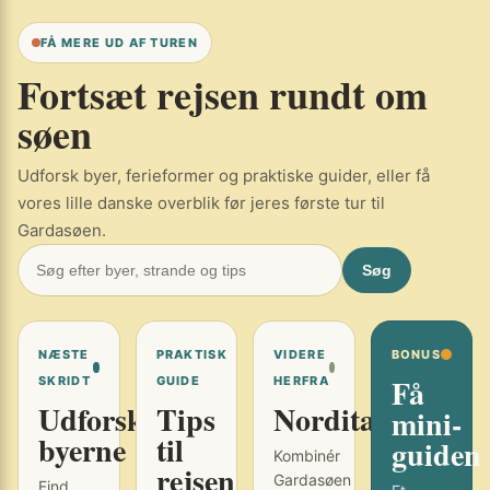
FÅ MERE UD AF TUREN
Fortsæt rejsen rundt om
søen
Udforsk byer, ferieformer og praktiske guider, eller få
vores lille danske overblik før jeres første tur til
Gardasøen.
Søg
NÆSTE
PRAKTISK
VIDERE
BONUS
Få
SKRIDT
GUIDE
HERFRA
Udforsk
Tips
Norditalien
mini-
byerne
til
guiden
Kombinér
rejsen
Gardasøen
Find