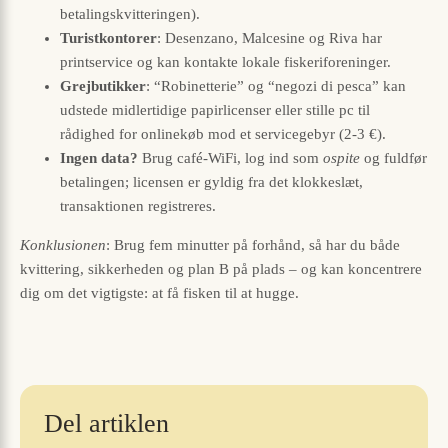
betalingskvitteringen).
Turistkontorer
: Desenzano, Malcesine og Riva har
printservice og kan kontakte lokale fiskeriforeninger.
Grejbutikker
: “Robinetterie” og “negozi di pesca” kan
udstede midlertidige papirlicenser eller stille pc til
rådighed for onlinekøb mod et servicegebyr (2-3 €).
Ingen data?
Brug café-WiFi, log ind som
ospite
og fuldfør
betalingen; licensen er gyldig fra det klokkeslæt,
transaktionen registreres.
Konklusionen
: Brug fem minutter på forhånd, så har du både
kvittering, sikkerheden og plan B på plads – og kan koncentrere
dig om det vigtigste: at få fisken til at hugge.
Del artiklen