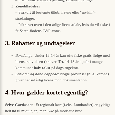
Zonetilladelser
– Særkort til bestemte tilløb, havne eller “no-kill”-
strækninger.
– Påkrævet oven i den årlige licensaftale, hvis du vil fiske i
fx Sarca-flodens C&R-zone.
3. Rabatter og undtagelser
Børn/unge
: Under 13-14 år kan ofte fiske gratis ifølge med
licenseret voksen (kræver ID). 14-18 år opnår i mange
kommuner
halv takst
på dags-/ugekort.
Seniorer og handicappede
: Nogle provinser (bl.a. Verona)
giver nedsat årlig licens mod dokumentation.
4. Hvor gælder kortet egentlig?
Selve Gardasøen:
Et regionalt kort (f.eks. Lombardiet) er gyldigt
helt ud til midtlinjen, men
ikke
på modsatte bred.