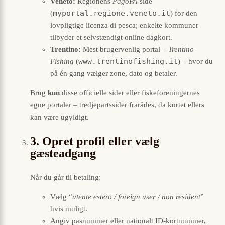
Veneto:
Regionens
PagoPA
-side
myportal.regione.veneto.it
(
) for den
lovpligtige licenza di pesca; enkelte kommuner
tilbyder et selvstændigt online dagkort.
Trentino:
Mest brugervenlig portal –
Trentino
www.trentinofishing.it
Fishing
(
) – hvor du
på én gang vælger zone, dato og betaler.
Brug
kun
disse officielle sider eller fiske­foreningernes
egne portaler – tredjepartssider frarådes, da kortet ellers
kan være ugyldigt.
3. Opret profil eller vælg
gæsteadgang
Når du går til betaling:
Vælg “
utente estero / foreign user / non resident
”
hvis muligt.
Angiv pasnummer eller nationalt ID-kortnummer,