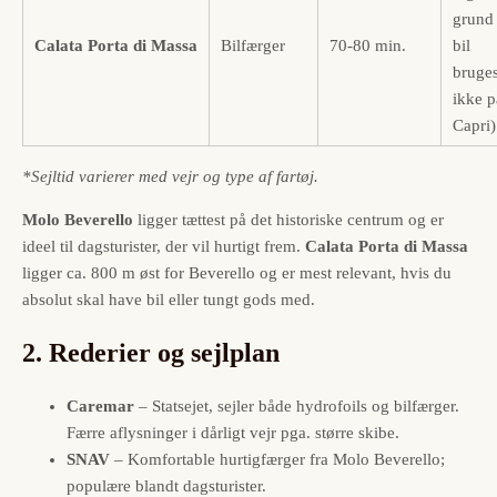
grund
Calata Porta di Massa
Bilfærger
70-80 min.
bil
bruge
ikke p
Capri)
*Sejltid varierer med vejr og type af fartøj.
Molo Beverello
ligger tættest på det historiske centrum og er
ideel til dagsturister, der vil hurtigt frem.
Calata Porta di Massa
ligger ca. 800 m øst for Beverello og er mest relevant, hvis du
absolut skal have bil eller tungt gods med.
2. Rederier og sejlplan
Caremar
– Statsejet, sejler både hydrofoils og bilfærger.
Færre aflysninger i dårligt vejr pga. større skibe.
SNAV
– Komfortable hurtigfærger fra Molo Beverello;
populære blandt dagsturister.