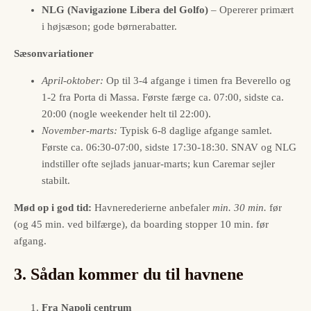
NLG (Navigazione Libera del Golfo)
– Opererer primært
i højsæson; gode børnerabatter.
Sæsonvariationer
April-oktober:
Op til 3-4 afgange i timen fra Beverello og
1-2 fra Porta di Massa. Første færge ca. 07:00, sidste ca.
20:00 (nogle weekender helt til 22:00).
November-marts:
Typisk 6-8 daglige afgange samlet.
Første ca. 06:30-07:00, sidste 17:30-18:30. SNAV og NLG
indstiller ofte sejlads januar-marts; kun Caremar sejler
stabilt.
Mød op i god tid:
Havnerederierne anbefaler
min. 30 min.
før
(og 45 min. ved bilfærge), da boarding stopper 10 min. før
afgang.
3. Sådan kommer du til havnene
Fra Napoli centrum