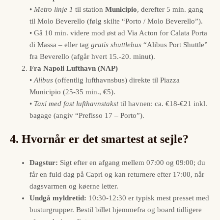
•
Metro linje 1
til station
Municipio
, derefter 5 min. gang
til Molo Beverello (følg skilte “Porto / Molo Beverello”).
• Gå 10 min. videre mod øst ad Via Acton for Calata Porta
di Massa – eller tag
gratis shuttlebus
“Alibus Port Shuttle”
fra Beverello (afgår hvert 15.-20. minut).
Fra Napoli Lufthavn (NAP)
•
Alibus
(offentlig lufthavnsbus) direkte til Piazza
Municipio (25-35 min., €5).
•
Taxi med fast lufthavnstakst
til havnen: ca. €18-€21 inkl.
bagage (angiv “Prefisso 17 – Porto”).
4. Hvornår er det smartest at sejle?
Dagstur:
Sigt efter en afgang mellem 07:00 og 09:00; du
får en fuld dag på Capri og kan returnere efter 17:00, når
dagsvarmen og køerne letter.
Undgå myldretid:
10:30-12:30 er typisk mest presset med
busturgrupper. Bestil billet hjemmefra og board tidligere