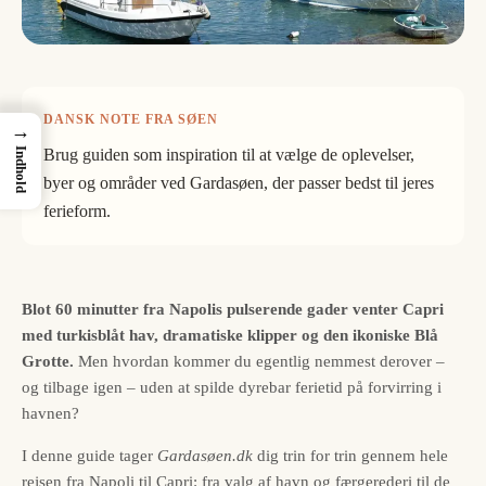
DANSK NOTE FRA SØEN
→
Brug guiden som inspiration til at vælge de oplevelser,
Indhold
byer og områder ved Gardasøen, der passer bedst til jeres
ferieform.
Blot 60 minutter fra Napolis pulserende gader venter Capri
med turkisblåt hav, dramatiske klipper og den ikoniske Blå
Grotte.
Men hvordan kommer du egentlig nemmest derover –
og tilbage igen – uden at spilde dyrebar ferietid på forvirring i
havnen?
I denne guide tager
Gardasøen.dk
dig trin for trin gennem hele
rejsen fra Napoli til Capri: fra valg af havn og færgerederi til de