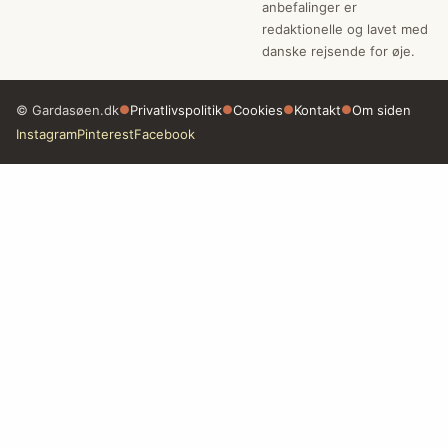
anbefalinger er
redaktionelle og lavet med
danske rejsende for øje.
© Gardasøen.dk
●
Privatlivspolitik
●
Cookies
●
Kontakt
●
Om siden
Instagram
Pinterest
Facebook