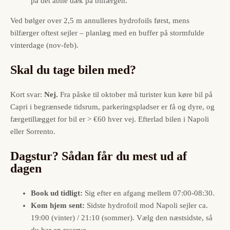
på det åbne dæk på bilfærgen.
Ved bølger over 2,5 m annulleres hydrofoils først, mens
bilfærger oftest sejler – planlæg med en buffer på stormfulde
vinterdage (nov-feb).
Skal du tage bilen med?
Kort svar:
Nej.
Fra påske til oktober må turister kun køre bil på
Capri i begrænsede tidsrum, parkeringspladser er få og dyre, og
færgetillægget for bil er > €60 hver vej. Efterlad bilen i Napoli
eller Sorrento.
Dagstur? Sådan får du mest ud af
dagen
Book ud tidligt:
Sig efter en afgang mellem 07:00-08:30.
Kom hjem sent:
Sidste hydrofoil mod Napoli sejler ca.
19:00 (vinter) / 21:10 (sommer). Vælg den næstsidste, så
du har en reserve.