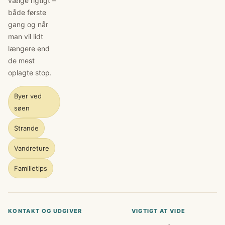
vælge rigtigt –
både første
gang og når
man vil lidt
længere end
de mest
oplagte stop.
Byer ved
søen
Strande
Vandreture
Familietips
KONTAKT OG UDGIVER
VIGTIGT AT VIDE