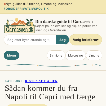
Spring
Planlæg sommerferien ved søen
til
FORSIDE
PRIVATLIVSPOLITIK
indhold
Din danske guide til Gardasøen
Rejsetips, oplevelser og skjulte perler ved
søen og i Norditalien.
Vælg ferieform
Søg
▾
Menu
Sirmione
Malcesine
Limone
KATEGORI ·
RESTEN AF ITALIEN
Sådan kommer du fra
Napoli til Capri med færge