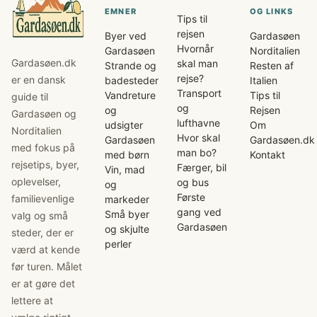
EMNER
OG LINKS
Tips til
rejsen
Byer ved
Gardasøen
Hvornår
Gardasøen
Norditalien
Gardasøen.dk
skal man
Strande og
Resten af
rejse?
er en dansk
badesteder
Italien
Transport
Vandreture
Tips til
guide til
og
og
Rejsen
Gardasøen og
lufthavne
udsigter
Om
Norditalien
Hvor skal
Gardasøen
Gardasøen.dk
med fokus på
man bo?
med børn
Kontakt
rejsetips, byer,
Færger, bil
Vin, mad
oplevelser,
og bus
og
Første
familievenlige
markeder
gang ved
Små byer
valg og små
Gardasøen
og skjulte
steder, der er
perler
værd at kende
før turen. Målet
er at gøre det
lettere at