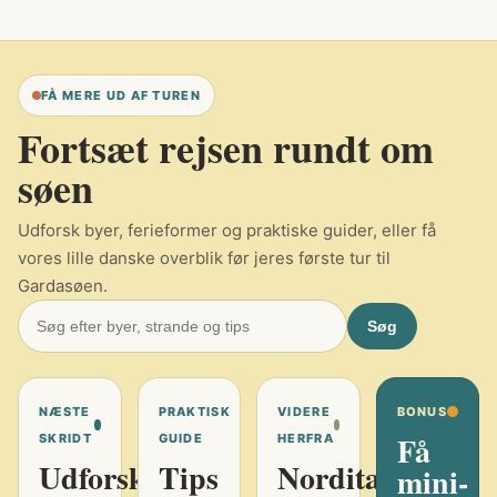
FÅ MERE UD AF TUREN
Fortsæt rejsen rundt om
søen
Udforsk byer, ferieformer og praktiske guider, eller få
vores lille danske overblik før jeres første tur til
Gardasøen.
Søg
NÆSTE
PRAKTISK
VIDERE
BONUS
Få
SKRIDT
GUIDE
HERFRA
Udforsk
Tips
Norditalien
mini-