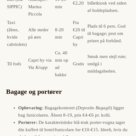
€2,20
billetkiosk ved siden
SIPPIC)
Marina
min
af holdepladsen.
Piccola
Taxi
Fra
Plads til 6 pers. God
(åbne,
Alle steder
8-20
€20 til
til bagage; prut om
hvide
på øen
min
Capri
prisen på forhånd.
cabriolets)
by
Ca. 40
Smuk men stejl rute;
Capri by via
min op
Til fods
Gratis
undgå i
Via Krupp
ad
middagsheden.
bakke
Bagage og portører
Opbevaring:
Bagagekontoret (
Deposito Bagagli
) ligger
bag funicolaren. Åbent 8-19, pris €4-€6 pr. kolli.
Portører:
De karakteristiske blå-truk porter-vogna tager
din kuffert til hotel/funicolare for €10-€15. Ideelt, hvis du