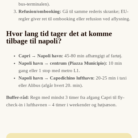
bus-terminalen).
Refusion/ombooking:
Gå til samme rederis skranke; EU-
regler giver ret til ombooking eller refusion ved aflysning.
Hvor lang tid tager det at komme
tilbage til napoli?
Capri → Napoli havn:
45-80 min afhængigt af fartøj.
Napoli havn → centrum (Piazza Municipio):
10 min
gang eller 1 stop med metro L1.
Napoli havn → Capodichino lufthavn:
20-25 min i taxi
eller Alibus (afgår hvert 20. min).
Buffer-råd:
Regn med mindst 3 timer fra afgang Capri til fly-
check-in i lufthavnen – 4 timer i weekender og højsæson.