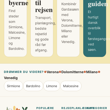
byerne
til
guiden
Kombinér
rejsen
Gardasøen
Find
Et
med
steder
hurtigt
Transport,
Verona,
som
dansk
planlægning,
Dolomitterne,
Sirmione,
overblik
bedste
Milano
Malcesine,
til
rejsetid
eller
Limone
førstegangsr
og gode
Venedig.
og
ved
råd før
Bardolino.
søen.
afgang.
Verona
Dolomitterne
Milano
DRØMMER DU VIDERE?
●
●
●
●
Venedig
Sirmione
Bardolino
Limone
Malcesine
POPULÆRE
REJSEPLANLÆGNING
KATEGORIER