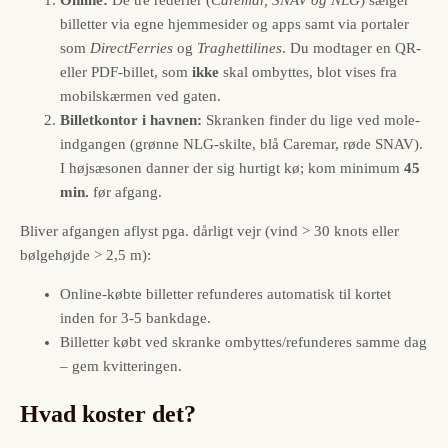
billetter via egne hjemmesider og apps samt via portaler
som
DirectFerries
og
Traghettilines
. Du modtager en QR-
eller PDF-billet, som
ikke
skal ombyttes, blot vises fra
mobilskærmen ved gaten.
Billetkontor i havnen:
Skranken finder du lige ved mole-
indgangen (grønne NLG-skilte, blå Caremar, røde SNAV).
I højsæsonen danner der sig hurtigt kø; kom minimum
45
min.
før afgang.
Bliver afgangen aflyst pga. dårligt vejr (vind > 30 knots eller
bølgehøjde > 2,5 m):
Online-købte billetter refunderes automatisk til kortet
inden for 3-5 bankdage.
Billetter købt ved skranke ombyttes/refunderes samme dag
– gem kvitteringen.
Hvad koster det?