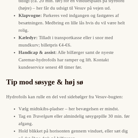
tidligt (ca. 20 min. før) for en vinduesplads på styrbord
(højre) – her får du udsigt til Vesuv på vejen ud.
Klapvogne:
Parkeres ved indgangen og fastgøres af
besætningen. Medbring en lille lås hvis du vil være helt
rolig.
Kæledyr:
Tilladt i transportkasse eller i snor med
mundkurv; billetpris €4-€6.
Handicap & assist:
Alle bilfærger samt de nyeste
Caremar-hydrofoils har ramper og lift. Kontakt
kundeservice senest 48 timer før.
Tip mod søsyge & høj sø
Hydrofoils kan rulle en del ved sidebølger fra Vesuv-bugten:
Vælg midtskibs-pladser – her bevægelsen er mindst.
Tag en
Travelgum
eller almindelig søsygepille 30 min. før
afgang.
Hold blikket på horisonten gennem vinduet, eller sæt dig