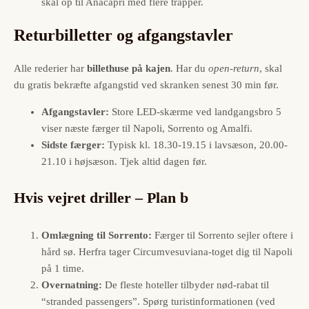
skal op til Anacapri med flere trapper.
Returbilletter og afgangstavler
Alle rederier har
billethuse på kajen
. Har du
open-return
, skal
du gratis bekræfte afgangstid ved skranken senest 30 min før.
Afgangstavler:
Store LED-skærme ved landgangsbro 5
viser næste færger til Napoli, Sorrento og Amalfi.
Sidste færger:
Typisk kl. 18.30-19.15 i lavsæson, 20.00-
21.10 i højsæson. Tjek altid dagen før.
Hvis vejret driller – Plan b
Omlægning til Sorrento:
Færger til Sorrento sejler oftere i
hård sø. Herfra tager Circumvesuviana-toget dig til Napoli
på 1 time.
Overnatning:
De fleste hoteller tilbyder nød-rabat til
“stranded passengers”. Spørg turistinformationen (ved