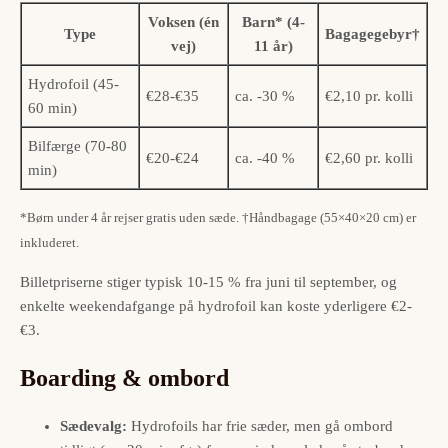
Voksen (én
Barn* (4-
Type
Bagagegebyr†
vej)
11 år)
Hydrofoil (45-
€28-€35
ca. -30 %
€2,10 pr. kolli
60 min)
Bilfærge (70-80
€20-€24
ca. -40 %
€2,60 pr. kolli
min)
*Børn under 4 år rejser gratis uden sæde. †Håndbagage (55×40×20 cm) er
inkluderet.
Billetpriserne stiger typisk 10-15 % fra juni til september, og
enkelte weekendafgange på hydrofoil kan koste yderligere €2-
€3.
Boarding & ombord
Sædevalg:
Hydrofoils har frie sæder, men gå ombord