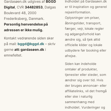
Gardasøen.dk udgives af
BGGD
Indholdet på Gardasøen.dk
er til inspiration og generel
Digital
, CVR
34482853
, Dalgas
rejseinformation.
Boulevard 48, 2000
Oplysninger om priser,
Frederiksberg, Danmark.
åbningstider, transport,
Personlig henvendelse på
færger, vejr, lokale regler
adressen er ikke mulig.
og adgangsforhold kan
Kontakt vedrørende siden sker
ændre sig, så tjek altid
på mail:
bggd@bggd.dk
– skriv
officielle kilder og lokale
gerne
att: gardasøen.dk
i
udbydere før booking eller
emnefeltet.
afrejse.
Siden kan indeholde
omtaler af produkter,
tjenester eller steder, som
ændrer sig over tid. Hvis
der bruges annoncør- eller
affiliatelinks, vil det fremgå
eller ske i naturlig
sammenhæng med
indholdet. Vurderinger og