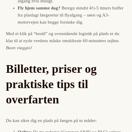
afgang hvis muligt.
Fly hjem samme dag?
Beregn
mindst
4½-5 timers buffer
fra planlagt færgeretur til flyafgang – søen og A3-
motorvejen kan begge forsinke dig.
Med et klik på “bestil” og ovenstående logistik på plads er du
klar til at nyde verdens måske smukkeste 60-minutters sejltur.
Buon viaggio!
Billetter, priser og
praktiske tips til
overfarten
Du kan sikre dig en plads på færgen på to måder:
Online:
De tre rederier (
Caremar, SNAV og NLG
) sælger