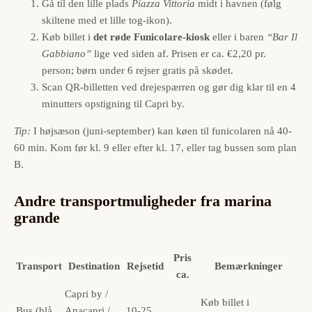
Gå til den lille plads
Piazza Vittoria
midt i havnen (følg
skiltene med et lille tog-ikon).
Køb billet i
det røde Funicolare-kiosk
eller i baren
“Bar Il
Gabbiano”
lige ved siden af. Prisen er ca. €2,20 pr.
person; børn under 6 rejser gratis på skødet.
Scan QR-billetten ved drejespærren og gør dig klar til en 4
minutters opstigning til Capri by.
Tip:
I højsæson (juni-september) kan køen til funicolaren nå 40-
60 min. Kom før kl. 9 eller efter kl. 17, eller tag bussen som plan
B.
Andre transportmuligheder fra marina
grande
Pris
Transport
Destination
Rejsetid
Bemærkninger
ca.
Capri by /
Køb billet i
Bus (blå
Anacapri /
10-25