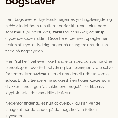
bogstaver
Fem bogstaver er krydsordsmagernes yndlingslængde, og
sukker
-ledetråden resulterer derfor tit i rene køkkenord
som
melis
(pulversukker),
farin
(brunt sukker) og
sirup
(flydende sødemiddel). Disse tre er de mest oplagte, når
resten af krydset tydeligt peger på en ingrediens, du kan
finde på bagehylden.
Men “sukker” behøver ikke handle om det, du strør på dine
pandekager. I overført betydning kan løsningen være selve
fornemmelsen
sødme
, eller et emotionelt udbrud som at
sukke
. Endnu længere fra sukkerskålen ligger
klage
, som
dækker handlingen “at sukke over noget” – et klassisk
kryptisk twist, der kan drille de fleste.
Nedenfor finder du et hurtigt overblik, du kan vende
tilbage til, når du lander på de magiske fem felter i
krydsordet: