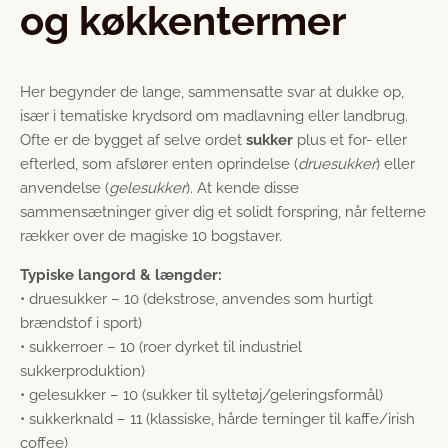
og køkkentermer
Her begynder de lange, sammensatte svar at dukke op,
især i tematiske krydsord om madlavning eller landbrug.
Ofte er de bygget af selve ordet
sukker
plus et for- eller
efterled, som afslører enten oprindelse (
druesukker
) eller
anvendelse (
gelesukker
). At kende disse
sammensætninger giver dig et solidt forspring, når felterne
rækker over de magiske 10 bogstaver.
Typiske langord & længder:
• druesukker – 10 (dekstrose, anvendes som hurtigt
brændstof i sport)
• sukkerroer – 10 (roer dyrket til industriel
sukkerproduktion)
• gelesukker – 10 (sukker til syltetøj/geleringsformål)
• sukkerknald – 11 (klassiske, hårde terninger til kaffe/irish
coffee)