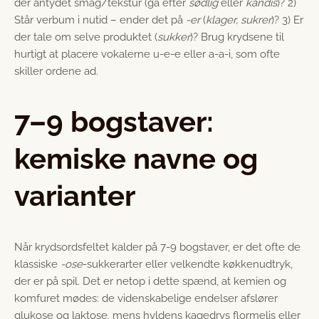
der antydet smag/tekstur (gå efter
sødlig
eller
kandis
)? 2)
Står verbum i nutid – ender det på
-er
(
klager, suk­rer
)? 3) Er
der tale om selve produktet (
sukker
)? Brug krydsene til
hurtigt at placere vokalerne u-e-e eller a-a-i, som ofte
skiller ordene ad.
7–9 bogstaver:
kemiske navne og
varianter
Når krydsordsfeltet kalder på 7-9 bogstaver, er det ofte de
klassiske
-ose
-sukkerarter eller velkendte køkkenudtryk,
der er på spil. Det er netop i dette spænd, at kemien og
komfuret mødes: de videnskabelige endelser afslører
glukose og laktose, mens hyldens kagedrys flormelis eller