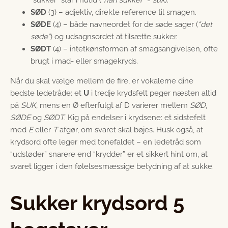
“sukker” står i nutid (
“han sukker”
=
suk
).
SØD
(3) – adjektiv, direkte reference til smagen.
SØDE
(4) – både navneordet for de søde sager (
“det
søde”
) og udsagnsordet at tilsætte sukker.
SØDT
(4) – intetkønsformen af smagsangivelsen, ofte
brugt i mad- eller smagekryds.
Når du skal vælge mellem de fire, er vokalerne dine
bedste ledetråde: et
U
i tredje krydsfelt peger næsten altid
på
SUK
, mens en Ø efterfulgt af D varierer mellem
SØD
,
SØDE
og
SØDT
. Kig på endelser i krydsene: et sidstefelt
med
E
eller
T
afgør, om svaret skal bøjes. Husk også, at
krydsord ofte leger med tonefaldet – en ledetråd som
“udstøder” snarere end “krydder” er et sikkert hint om, at
svaret ligger i den følelsesmæssige betydning af at sukke.
Sukker krydsord 5