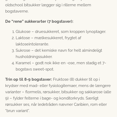
oldschool bitsukker lægger sig i rillerne mellem
bogstaverne.
De “rene” sukkerarter (7 bogstaver):
Glukose – druesukkeret, som kroppen lynoptager.
Laktose – mælkesukkeret, frygtet af
laktoseintolerante.
Sukrose – det kemiske navn for helt almindeligt
husholdningssukker.
Karamel – godt nok ikke en -ose, men stadig et 7-
bogstavs sweet-spot.
Trin op til 8-9 bogstaver:
Fruktose (8) dukker tit op i
krydser med mad- eller fysiologitemaer, mens de længere
varianter – flormelis, rørsukker, bitsukker og sakkarose (alle
9) – fylder felterne i bage- og konditorkryds. Særligt
rørsukker ses, når ledetråden nævner Caribien, rom eller
“brun variant”.