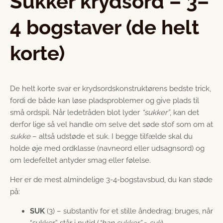
Sukker krydsord – 3–
4 bogstaver (de helt
korte)
De helt korte svar er krydsordskonstruktørens bedste trick,
fordi de både kan løse pladsproblemer og give plads til
små ordspil. Når ledetråden blot lyder
“sukker”
, kan det
derfor lige så vel handle om selve det søde stof som om at
sukke
– altså udstøde et suk. I begge tilfælde skal du
holde øje med ordklasse (navneord eller udsagnsord) og
om ledefeltet antyder smag eller følelse.
Her er de mest almindelige 3-4-bogstavsbud, du kan støde
på:
SUK
(3) – substantiv for et stille åndedrag; bruges, når