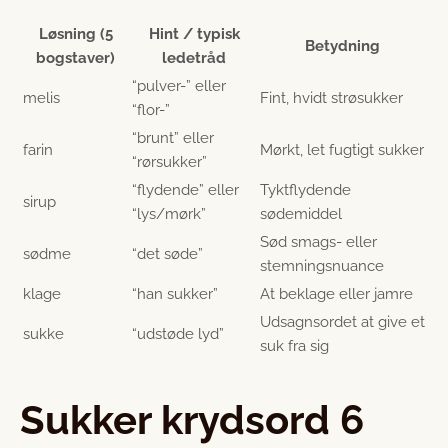
Løsning (5
Hint / typisk
Betydning
bogstaver)
ledetråd
“pulver-” eller
melis
Fint, hvidt strøsukker
“flor-”
“brunt” eller
farin
Mørkt, let fugtigt sukker
“rørsukker”
“flydende” eller
Tyktflydende
sirup
“lys/mørk”
sødemiddel
Sød smags- eller
sødme
“det søde”
stemningsnuance
klage
“han sukker”
At beklage eller jamre
Udsagnsordet at give et
sukke
“udstøde lyd”
suk fra sig
Sukker krydsord 6