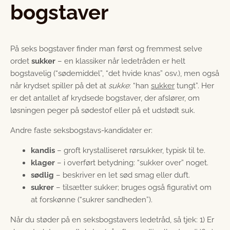
bogstaver
På seks bogstaver finder man først og fremmest selve
ordet
sukker
– en klassiker når ledetråden er helt
bogstavelig (“sødemiddel”, “det hvide knas” osv.), men også
når krydset spiller på det at
sukke
: “han
sukker
tungt”. Her
er det antallet af krydsede bogstaver, der afslører, om
løsningen peger på sødestof eller på et udstødt suk.
Andre faste seksbogstavs-kandidater er:
kandis
– groft krystalliseret rørsukker, typisk til te.
klager
– i overført betydning: “sukker over” noget.
sødlig
– beskriver en let sød smag eller duft.
sukrer
– tilsætter sukker; bruges også figurativt om
at forskønne (“sukrer sandheden”).
Når du støder på en seksbogstavers ledetråd, så tjek: 1) Er