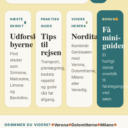
NÆSTE
PRAKTISK
VIDERE
BONUS
Få
SKRIDT
GUIDE
HERFRA
Udforsk
Tips
Norditalien
mini-
byerne
til
guiden
Kombinér
rejsen
Gardasøen
Find
Et
med
steder
hurtigt
Transport,
Verona,
som
dansk
planlægning,
Dolomitterne,
Sirmione,
overblik
bedste
Milano
Malcesine,
til
rejsetid
eller
Limone
førstegangsr
og gode
Venedig.
og
ved
råd før
Bardolino.
søen.
afgang.
Verona
Dolomitterne
Milano
DRØMMER DU VIDERE?
●
●
●
●