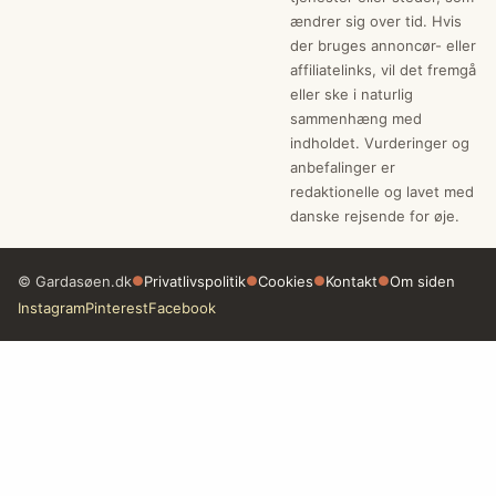
ændrer sig over tid. Hvis
der bruges annoncør- eller
affiliatelinks, vil det fremgå
eller ske i naturlig
sammenhæng med
indholdet. Vurderinger og
anbefalinger er
redaktionelle og lavet med
danske rejsende for øje.
© Gardasøen.dk
●
Privatlivspolitik
●
Cookies
●
Kontakt
●
Om siden
Instagram
Pinterest
Facebook