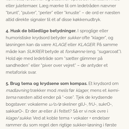
eller juletemaer. Læg mærke til om ledetråden nævner
“brunt”, “pulver”, “perler” eller “knuste” – de ord er næsten
altid direkte signaler til ét af disse køkkenudtryk.
4. Husk de billedlige betydninger.
I sproglige eller
humoristiske krydsord betyder
sukker
ofte “klager”, og
løsningen kan da være
KLAGE
eller
KLAGER
. På samme
måde kan
SUKRER
betyde at
forskønne
(eng. “sugarcoat”).
Hold øje med ledetråde som “sætter glimmer på
sandheden” eller “piver over vejret” – de antyder et
metaforisk svar.
5. Brug tema og krydsene som kompas.
Et krydsord om
madlavning
trækker mod
melis
før
klager
, mens et
kemi-
tema
næsten altid ender på “-ose”. Tjek de krydsende
bogstaver: vokalerne
u/o/ø
skelner glU-, frU-, sukrO-,
sakkarO-. Er der
æ
eller
å
i feltet? Så er vi nok ovre i
klage
/
sukke
. Ved at koble tema + vokaler + endelser
rammer du som regel den rigtige sukker-løsning i første