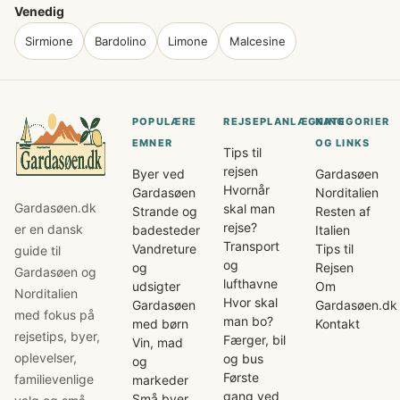
Venedig
Sirmione
Bardolino
Limone
Malcesine
POPULÆRE
REJSEPLANLÆGNING
KATEGORIER
EMNER
OG LINKS
Tips til
rejsen
Byer ved
Gardasøen
Hvornår
Gardasøen
Norditalien
Gardasøen.dk
skal man
Strande og
Resten af
rejse?
er en dansk
badesteder
Italien
Transport
Vandreture
Tips til
guide til
og
og
Rejsen
Gardasøen og
lufthavne
udsigter
Om
Norditalien
Hvor skal
Gardasøen
Gardasøen.dk
med fokus på
man bo?
med børn
Kontakt
rejsetips, byer,
Færger, bil
Vin, mad
oplevelser,
og bus
og
Første
familievenlige
markeder
gang ved
Små byer