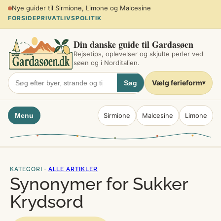
Spring
Planlæg sommerferien ved søen
til
FORSIDE
PRIVATLIVSPOLITIK
indhold
Din danske guide til Gardasøen
Rejsetips, oplevelser og skjulte perler ved
søen og i Norditalien.
Vælg ferieform
Søg
▾
Menu
Sirmione
Malcesine
Limone
KATEGORI ·
ALLE ARTIKLER
Synonymer for Sukker
Krydsord