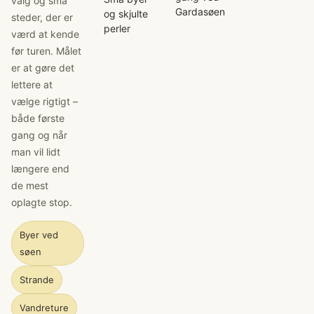
valg og små
Gardasøen
og skjulte
steder, der er
perler
værd at kende
før turen. Målet
er at gøre det
lettere at
vælge rigtigt –
både første
gang og når
man vil lidt
længere end
de mest
oplagte stop.
Byer ved
søen
Strande
Vandreture