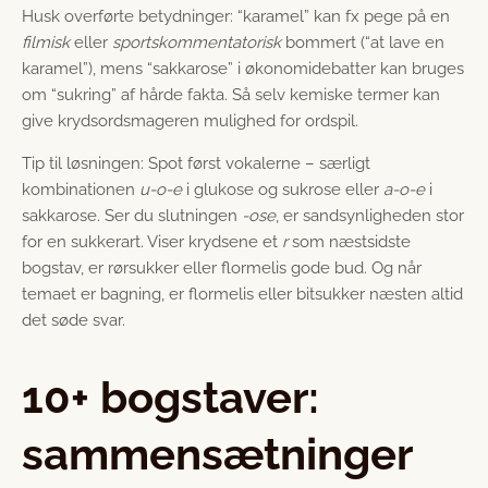
Husk overførte betydninger: “karamel” kan fx pege på en
filmisk
eller
sportskommentatorisk
bommert (“at lave en
karamel”), mens “sakkarose” i økonomidebatter kan bruges
om “sukring” af hårde fakta. Så selv kemiske termer kan
give krydsordsmageren mulighed for ordspil.
Tip til løsningen: Spot først vokalerne – særligt
kombinationen
u-o-e
i glukose og sukrose eller
a-o-e
i
sakkarose. Ser du slutningen
-ose
, er sandsynligheden stor
for en sukkerart. Viser krydsene et
r
som næstsidste
bogstav, er rørsukker eller flormelis gode bud. Og når
temaet er bagning, er flormelis eller bitsukker næsten altid
det søde svar.
10+ bogstaver:
sammensætninger