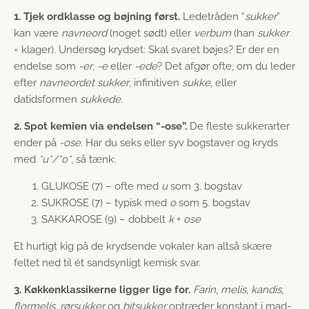
1. Tjek ordklasse og bøjning først.
Ledetråden “
sukker
”
kan være
navneord
(noget sødt) eller
verbum
(han
sukker
= klager). Undersøg krydset: Skal svaret bøjes? Er der en
endelse som
-er
,
-e
eller
-ede
? Det afgør ofte, om du leder
efter
navneordet sukker
, infinitiven
sukke
, eller
datidsformen
sukkede
.
2. Spot kemien via endelsen “-ose”.
De fleste sukkerarter
ender på
-ose
. Har du seks eller syv bogstaver og kryds
med
*u*/*o*
, så tænk:
GLUKOSE (7) – ofte med
u
som 3. bogstav
SUKROSE (7) – typisk med
o
som 5. bogstav
SAKKAROSE (9) – dobbelt
k
+
ose
Et hurtigt kig på de krydsende vokaler kan altså skære
feltet ned til ét sandsynligt kemisk svar.
3. Køkkenklassikerne ligger lige for.
Farin
,
melis
,
kandis
,
flormelis
,
rørsukker
og
bitsukker
optræder konstant i mad-