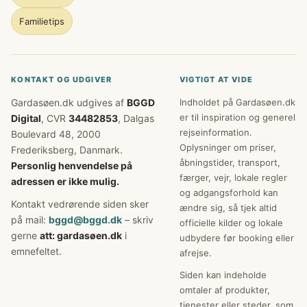
Familietips
KONTAKT OG UDGIVER
VIGTIGT AT VIDE
Gardasøen.dk udgives af
BGGD
Indholdet på Gardasøen.dk
er til inspiration og generel
Digital
, CVR
34482853
, Dalgas
rejseinformation.
Boulevard 48, 2000
Oplysninger om priser,
Frederiksberg, Danmark.
åbningstider, transport,
Personlig henvendelse på
færger, vejr, lokale regler
adressen er ikke mulig.
og adgangsforhold kan
Kontakt vedrørende siden sker
ændre sig, så tjek altid
på mail:
bggd@bggd.dk
– skriv
officielle kilder og lokale
gerne
att: gardasøen.dk
i
udbydere før booking eller
emnefeltet.
afrejse.
Siden kan indeholde
omtaler af produkter,
tjenester eller steder, som