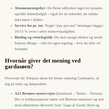
Abonnementsgebyr
: De fleste udbydere tager en opstarts-
og/eller månedsafgift – også for de måneder, du måske
ikke kører i Italien.
Service fee pr. tur
: Nogle “pay-per-use”-løsninger lægger
10-15 % oven i selve motorvejsafgiften.
Binding og retur­logistik
: Du skal opsige aftalen og sende
boksen tilbage – ofte for egen regning – hvis du ikke vil
fortsætte.
Hvornår giver det mening ved
gardasøen?
Overvejer du Telepass alene for ferien omkring Gardasøen, så
kig på ruten og tidspunktet:
A22 Brenner-motorvejen
(Innsbruck – Trento – Verona):
Her er trafikpropperne størst ved Brenner-stationen og ned
mod afkørslerne
Rovereto Sud / Lago di Garda Nord
og