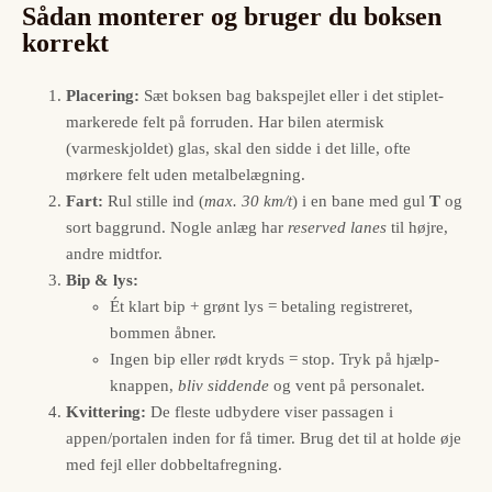
Sådan monterer og bruger du boksen
korrekt
Placering:
Sæt boksen bag bakspejlet eller i det stiplet-
markerede felt på forruden. Har bilen atermisk
(varmeskjoldet) glas, skal den sidde i det lille, ofte
mørkere felt uden metalbelægning.
Fart:
Rul stille ind (
max. 30 km/t
) i en bane med gul
T
og
sort baggrund. Nogle anlæg har
reserved lanes
til højre,
andre midtfor.
Bip & lys:
Ét klart bip + grønt lys = betaling registreret,
bommen åbner.
Ingen bip eller rødt kryds = stop. Tryk på hjælp-
knappen,
bliv siddende
og vent på personalet.
Kvittering:
De fleste udbydere viser passagen i
appen/portalen inden for få timer. Brug det til at holde øje
med fejl eller dobbeltafregning.