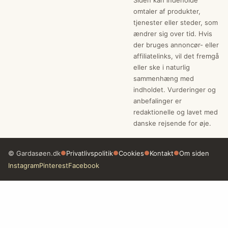
omtaler af produkter,
tjenester eller steder, som
ændrer sig over tid. Hvis
der bruges annoncør- eller
affiliatelinks, vil det fremgå
eller ske i naturlig
sammenhæng med
indholdet. Vurderinger og
anbefalinger er
redaktionelle og lavet med
danske rejsende for øje.
© Gardasøen.dk
●
Privatlivspolitik
●
Cookies
●
Kontakt
●
Om siden
Instagram
Pinterest
Facebook