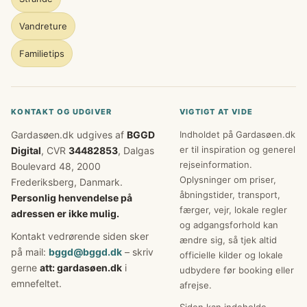
Vandreture
Familietips
KONTAKT OG UDGIVER
VIGTIGT AT VIDE
Gardasøen.dk udgives af
BGGD
Indholdet på Gardasøen.dk
er til inspiration og generel
Digital
, CVR
34482853
, Dalgas
rejseinformation.
Boulevard 48, 2000
Oplysninger om priser,
Frederiksberg, Danmark.
åbningstider, transport,
Personlig henvendelse på
færger, vejr, lokale regler
adressen er ikke mulig.
og adgangsforhold kan
Kontakt vedrørende siden sker
ændre sig, så tjek altid
på mail:
bggd@bggd.dk
– skriv
officielle kilder og lokale
gerne
att: gardasøen.dk
i
udbydere før booking eller
emnefeltet.
afrejse.
Siden kan indeholde