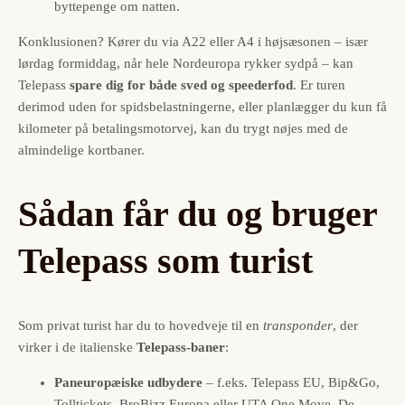
byttepenge om natten.
Konklusionen? Kører du via A22 eller A4 i højsæsonen – især
lørdag formiddag, når hele Nordeuropa rykker sydpå – kan
Telepass
spare dig for både sved og speederfod
. Er turen
derimod uden for spidsbelastningerne, eller planlægger du kun få
kilometer på betalingsmotorvej, kan du trygt nøjes med de
almindelige kortbaner.
Sådan får du og bruger
Telepass som turist
Som privat turist har du to hovedveje til en
transponder
, der
virker i de italienske
Telepass-baner
:
Paneuropæiske udbydere
– f.eks. Telepass EU, Bip&Go,
Tolltickets, BroBizz Europa eller UTA One Move. De