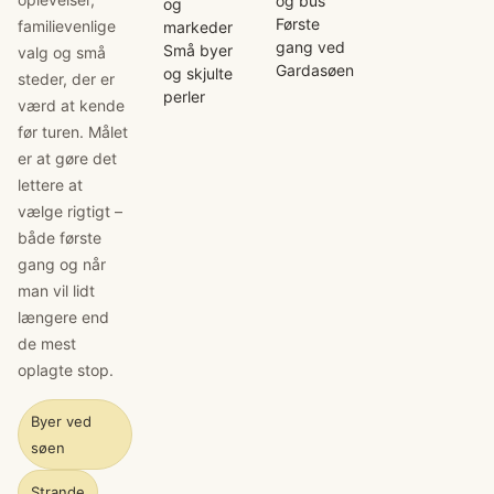
og bus
og
Første
familievenlige
markeder
gang ved
Små byer
valg og små
Gardasøen
og skjulte
steder, der er
perler
værd at kende
før turen. Målet
er at gøre det
lettere at
vælge rigtigt –
både første
gang og når
man vil lidt
længere end
de mest
oplagte stop.
Byer ved
søen
Strande