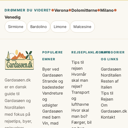
Verona
Dolomitterne
Milano
DRØMMER DU VIDERE?
●
●
●
●
Venedig
Sirmione
Bardolino
Limone
Malcesine
POPULÆRE
REJSEPLANLÆGNING
KATEGORIER
EMNER
OG LINKS
Tips til
rejsen
Byer ved
Gardasøen
Hvornår
Gardasøen
Norditalien
Gardasøen.dk
skal man
Strande og
Resten af
rejse?
er en dansk
badesteder
Italien
Transport
Vandreture
Tips til
guide til
og
og
Rejsen
Gardasøen og
lufthavne
udsigter
Om
Norditalien
Hvor skal
Gardasøen
Gardasøen.dk
med fokus på
man bo?
med børn
Kontakt
rejsetips, byer,
Færger, bil
Vin, mad
oplevelser,