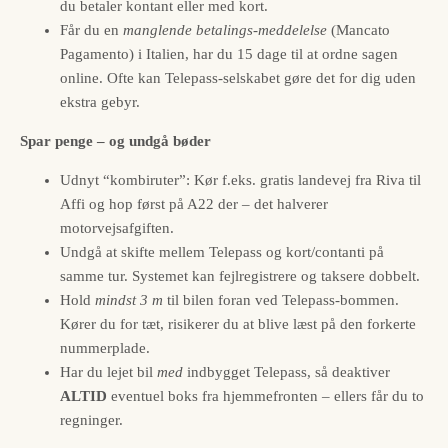
du betaler kontant eller med kort.
Får du en
manglende betalings-meddelelse
(Mancato
Pagamento) i Italien, har du 15 dage til at ordne sagen
online. Ofte kan Telepass-selskabet gøre det for dig uden
ekstra gebyr.
Spar penge – og undgå bøder
Udnyt “kombiruter”: Kør f.eks. gratis landevej fra Riva til
Affi og hop først på A22 der – det halverer
motorvejsafgiften.
Undgå at skifte mellem Telepass og kort/contanti på
samme tur. Systemet kan fejlregistrere og taksere dobbelt.
Hold
mindst 3 m
til bilen foran ved Telepass-bommen.
Kører du for tæt, risikerer du at blive læst på den forkerte
nummerplade.
Har du lejet bil
med
indbygget Telepass, så deaktiver
ALTID
eventuel boks fra hjemmefronten – ellers får du to
regninger.