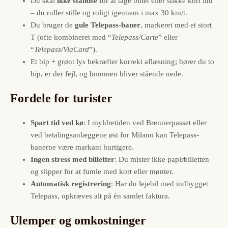
Du skal
ikke standse
for at tage billet eller stikke kort ind
– du ruller stille og roligt igennem i max 30 km/t.
Du bruger de
gule Telepass-baner
, markeret med et stort
T (ofte kombineret med “
Telepass/Carte
” eller
“
Telepass/ViaCard
”).
Et bip + grønt lys bekræfter korrekt aflæsning; hører du to
bip, er der fejl, og bommen bliver stående nede.
Fordele for turister
Spart tid ved kø
: I myldretiden ved Brennerpasset eller
ved betalingsanlæggene øst for Milano kan Telepass-
banerne være markant hurtigere.
Ingen stress med billetter
: Du mister ikke papirbilletten
og slipper for at fumle med kort eller mønter.
Automatisk registrering
: Har du lejebil med indbygget
Telepass, opkræves alt på én samlet faktura.
Ulemper og omkostninger