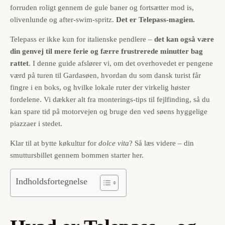
forruden roligt gennem de gule baner og fortsætter mod is,
olivenlunde og after-swim-spritz.
Det er Telepass-magien.
Telepass er ikke kun for italienske pendlere –
det kan også være
din genvej til mere ferie og færre frustrerede minutter bag
rattet
. I denne guide afslører vi, om det overhovedet er pengene
værd på turen til Gardasøen, hvordan du som dansk turist får
fingre i en boks, og hvilke lokale ruter der virkelig høster
fordelene. Vi dækker alt fra monterings-tips til fejlfinding, så du
kan spare tid på motorvejen og bruge den ved søens hyggelige
piazzaer i stedet.
Klar til at bytte køkultur for
dolce vita
? Så læs videre – din
smuttursbillet gennem bommen starter her.
Indholdsfortegnelse