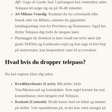
Affi / Lago di Garda Sud
. I juli/august kan ventetiden uden
Telepass let snige sig op på 30-40 minutter.
A4 Milano-Venedig
: Kommer du fra schweizisk eller
fransk side via Milano, rammer du gigantiske
betalingsanlæg vest for Peschiera og Desenzano. Også her
flytter Telepass dig forbi de længste køer.
Planlægger du derimod at
køre rundt om selve søen
(de
gratis SS45bis og Gardesana-veje) og kun tage et
kort hop
på motorvejen, kan besparelsen være til at overskue.
Hvad hvis du dropper telepass?
Du kan sagtens klare dig uden:
Kreditkortbaner (Carte)
: Blå skilte, både
Visa/Mastercard og kontaktløst. Som regel kortere kø end
kontantbaner, men længere end Telepass.
Kontant (Contanti)
: Hvide baner med en hånd og mønter
på skiltet. Vær opmærksom på, at der kan være mangel på