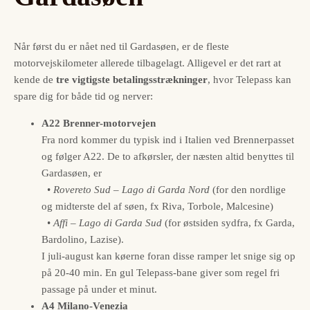
Når først du er nået ned til Gardasøen, er de fleste
motorvejskilometer allerede tilbagelagt. Alligevel er det rart at
kende de
tre vigtigste betalingsstrækninger
, hvor Telepass kan
spare dig for både tid og nerver:
A22 Brenner-motorvejen
Fra nord kommer du typisk ind i Italien ved Brennerpasset
og følger A22. De to afkørsler, der næsten altid benyttes til
Gardasøen, er
•
Rovereto Sud – Lago di Garda Nord
(for den nordlige
og midterste del af søen, fx Riva, Torbole, Malcesine)
•
Affi – Lago di Garda Sud
(for østsiden sydfra, fx Garda,
Bardolino, Lazise).
I juli-august kan køerne foran disse ramper let snige sig op
på 20-40 min. En gul Telepass-bane giver som regel fri
passage på under et minut.
A4 Milano-Venezia