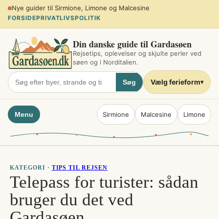
Spring
Planlæg sommerferien ved søen
til
FORSIDE
PRIVATLIVSPOLITIK
indhold
Din danske guide til Gardasøen
Rejsetips, oplevelser og skjulte perler ved
søen og i Norditalien.
Vælg ferieform
Søg
▾
Menu
Sirmione
Malcesine
Limone
KATEGORI ·
TIPS TIL REJSEN
Telepass for turister: sådan
bruger du det ved
Gardasøen