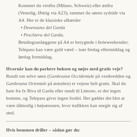
Kommer du vestfra (Milano, Schweiz) eller østfra
(Venedig, Østrig via A23), rammer du søens sydside via
A4. Her er de klassiske afkørsler
•
Desenzano del Garda
•
Peschiera del Garda
.
Betalingsanlæggene på A4 er berygtede i ferieweekender;
Telepass kan være guld værd – især fredag eftermiddag og
lørdag formiddag.
Hvornår kan du parkere boksen og nøjes med gratis veje?
Rundt om selve søen (
Gardesana Occidentale
på vestbredden og
Gardesana Orientale
på østsiden) er vejene helt gratis. Skal du
bare fra fx Riva til Garda eller rundt til Limone, er der ingen
bomme, og Telepass giver ingen fordel. Her gælder det blot at
være tålmodig i højsæsonen, hvor trafikken kan snegle sig af
sted.
Hvis bommen driller – sådan gør du: