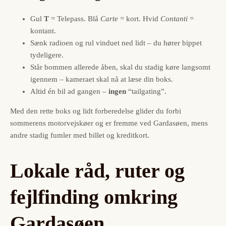
Gul
T
= Telepass. Blå
Carte
= kort. Hvid
Contanti
=
kontant.
Sænk radioen og rul vinduet ned lidt – du hører bippet
tydeligere.
Står bommen allerede åben, skal du stadig køre langsomt
igennem – kameraet skal nå at læse din boks.
Altid én bil ad gangen –
ingen
“tailgating”.
Med den rette boks og lidt forberedelse glider du forbi
sommerens motorvejskøer og er fremme ved Gardasøen, mens
andre stadig fumler med billet og kreditkort.
Lokale råd, ruter og
fejlfinding omkring
Gardasøen