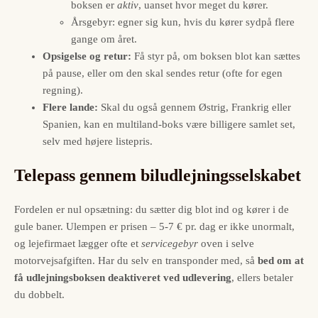
boksen er
aktiv
, uanset hvor meget du kører.
Årsgebyr: egner sig kun, hvis du kører sydpå flere
gange om året.
Opsigelse og retur:
Få styr på, om boksen blot kan sættes
på pause, eller om den skal sendes retur (ofte for egen
regning).
Flere lande:
Skal du også gennem Østrig, Frankrig eller
Spanien, kan en multiland-boks være billigere samlet set,
selv med højere listepris.
Telepass gennem biludlejningsselskabet
Fordelen er nul opsætning: du sætter dig blot ind og kører i de
gule baner. Ulempen er prisen – 5-7 € pr. dag er ikke unormalt,
og lejefirmaet lægger ofte et
servicegebyr
oven i selve
motorvejsafgiften. Har du selv en transponder med, så
bed om at
få udlejningsboksen deaktiveret ved udlevering
, ellers betaler
du dobbelt.