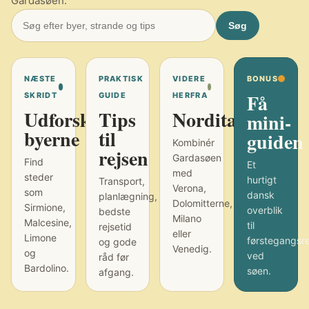
Gardasøen.
Søg
NÆSTE
PRAKTISK
VIDERE
BONUS
Få
SKRIDT
GUIDE
HERFRA
Udforsk
Tips
Norditalien
mini-
byerne
til
guiden
Kombinér
rejsen
Gardasøen
Find
Et
med
steder
hurtigt
Transport,
Verona,
som
dansk
planlægning,
Dolomitterne,
Sirmione,
overblik
bedste
Milano
Malcesine,
til
rejsetid
eller
Limone
førstegangsr
og gode
Venedig.
og
ved
råd før
Bardolino.
søen.
afgang.