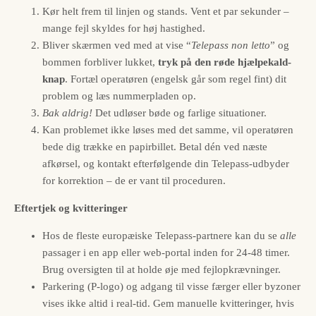
Kør helt frem til linjen og stands. Vent et par sekunder –
mange fejl skyldes for høj hastighed.
Bliver skærmen ved med at vise “
Telepass non letto
” og
bommen forbliver lukket,
tryk på den røde hjælpekald-
knap
. Fortæl operatøren (engelsk går som regel fint) dit
problem og læs nummerpladen op.
Bak aldrig!
Det udløser bøde og farlige situationer.
Kan problemet ikke løses med det samme, vil operatøren
bede dig trække en papirbillet. Betal dén ved næste
afkørsel, og kontakt efterfølgende din Telepass-udbyder
for korrektion – de er vant til proceduren.
Eftertjek og kvitteringer
Hos de fleste europæiske Telepass-partnere kan du se
alle
passager i en app eller web-portal inden for 24-48 timer.
Brug oversigten til at holde øje med fejlopkrævninger.
Parkering (P-logo) og adgang til visse færger eller byzoner
vises ikke altid i real-tid. Gem manuelle kvitteringer, hvis