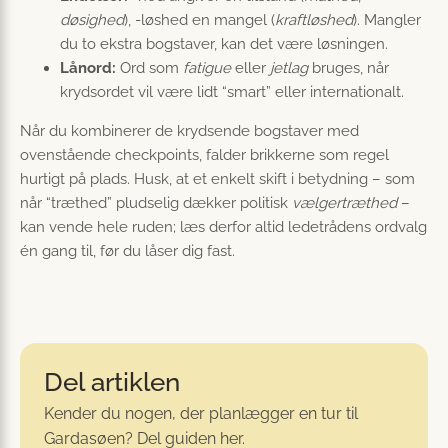
døsighed
), -løshed en mangel (
kraftløshed
). Mangler
du to ekstra bogstaver, kan det være løsningen.
Lånord:
Ord som
fatigue
eller
jetlag
bruges, når
krydsordet vil være lidt “smart” eller internationalt.
Når du kombinerer de krydsende bogstaver med
ovenstående checkpoints, falder brikkerne som regel
hurtigt på plads. Husk, at et enkelt skift i betydning – som
når “træthed” pludselig dækker politisk
vælgertræthed
–
kan vende hele ruden; læs derfor altid ledetrådens ordvalg
én gang til, før du låser dig fast.
Del artiklen
Kender du nogen, der planlægger en tur til
Gardasøen? Del guiden her.