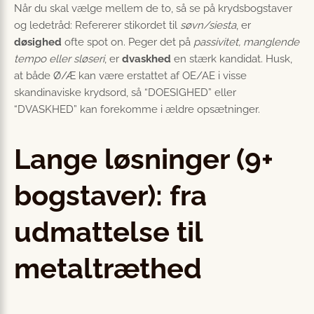
Når du skal vælge mellem de to, så se på krydsbogstaver
og ledetråd: Refererer stikordet til
søvn/siesta
, er
døsighed
ofte spot on. Peger det på
passivitet, manglende
tempo eller sløseri
, er
dvaskhed
en stærk kandidat. Husk,
at både Ø/Æ kan være erstattet af OE/AE i visse
skandinaviske krydsord, så “DOESIGHED” eller
“DVASKHED” kan forekomme i ældre opsætninger.
Lange løsninger (9+
bogstaver): fra
udmattelse til
metaltræthed