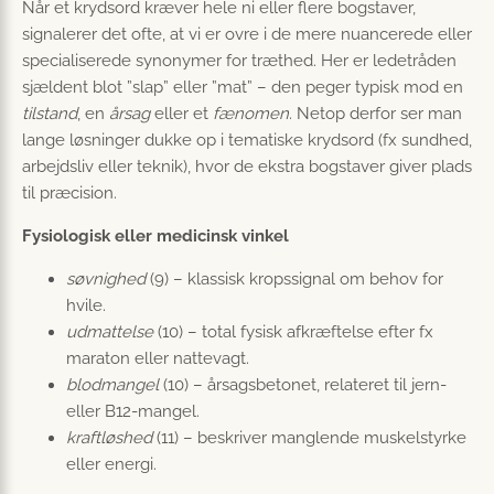
Når et krydsord kræver hele ni eller flere bogstaver,
signalerer det ofte, at vi er ovre i de mere nuancerede eller
specialiserede synonymer for træthed. Her er ledetråden
sjældent blot ”slap” eller ”mat” – den peger typisk mod en
tilstand
, en
årsag
eller et
fænomen
. Netop derfor ser man
lange løsninger dukke op i tematiske krydsord (fx sundhed,
arbejdsliv eller teknik), hvor de ekstra bogstaver giver plads
til præcision.
Fysiologisk eller medicinsk vinkel
søvnighed
(9) – klassisk kropssignal om behov for
hvile.
udmattelse
(10) – total fysisk afkræftelse efter fx
maraton eller nattevagt.
blodmangel
(10) – årsagsbetonet, relateret til jern-
eller B12-mangel.
kraftløshed
(11) – beskriver manglende muskelstyrke
eller energi.