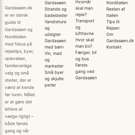
Hvornår
Gardasøen
Norditalien
Gardasøen.dk
skal man
Strande og
Resten af
rejse?
er en dansk
badesteder
Italien
Transport
Vandreture
Tips til
guide til
og
og
Rejsen
Gardasøen og
lufthavne
udsigter
Om
Norditalien
Hvor skal
Gardasøen
Gardasøen.dk
med fokus på
man bo?
med børn
Kontakt
rejsetips, byer,
Færger, bil
Vin, mad
oplevelser,
og bus
og
Første
familievenlige
markeder
gang ved
Små byer
valg og små
Gardasøen
og skjulte
steder, der er
perler
værd at kende
før turen. Målet
er at gøre det
lettere at
vælge rigtigt –
både første
gang og når