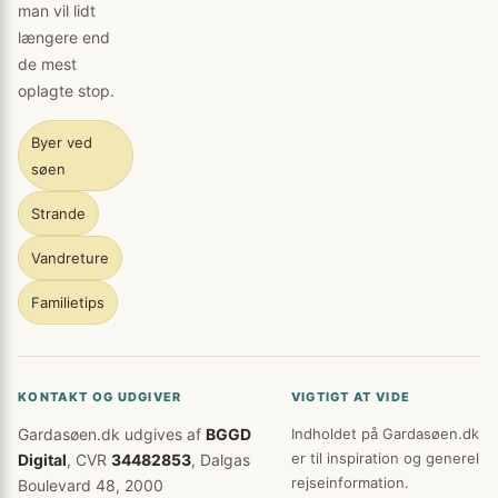
man vil lidt
længere end
de mest
oplagte stop.
Byer ved
søen
Strande
Vandreture
Familietips
KONTAKT OG UDGIVER
VIGTIGT AT VIDE
Gardasøen.dk udgives af
BGGD
Indholdet på Gardasøen.dk
er til inspiration og generel
Digital
, CVR
34482853
, Dalgas
rejseinformation.
Boulevard 48, 2000