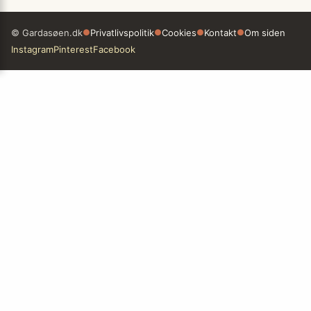
© Gardasøen.dk
●
Privatlivspolitik
●
Cookies
●
Kontakt
●
Om siden
Instagram
Pinterest
Facebook