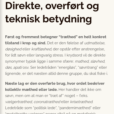
Direkte, overført og
teknisk betydning
Først og fremmest betegner “træthed” en helt konkret
tilstand i krop og sind.
Det er den følelse af
udmattelse
,
døsighed
eller
kraftløshed
, der opstår efter anstrengelse,
for lidt søvn eller langvarig stress. I krydsord vil de direkte
synonymer typisk ligge i samme sfære:
mathed
,
sløvhed
,
døs
,
apat​i
osv. Ser ledetråden “energiløs”, “søvntrang” eller
lignende, er det næsten altid denne gruppe, du skal fiske i.
Næste lag er den overførte brug, hvor ordet beskriver
kollektiv mæthed eller lede.
Her handler det ikke om
søvn, men om at man er “træt af” noget – f.eks.
vælgertræthed
,
coronatræthed
eller
krisetræthed
.
Ledetråde som “politisk lede”, “pandemimæthed” eller