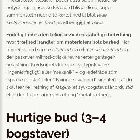
“metaltrætte vælgere” peger altså på en metaforisk
betydning. I klassiske krydsord bliver disse lange
sammensætninger ofte kortet ned til blot
lede
,
kedsomhed
eller
træthed
afhængigt af plads.
Endelig findes den tekniske/videnskabelige betydning,
hvor træthed handler om materialers holdbarhed.
Her
møder du ord som
metaltræthed
eller
materialetræthed
,
der beskriver mikroskopiske revner efter gentagen
belastning. Krydsordets kontekst vil typisk være
“ingeniørfagligt” eller “mekanik” – og ledetråde som
“sprækker i stål” eller “flyvingers svaghed” signalerer, at du
skal tænke i retning af
fatigue
(et syv-bogstavs lånord),
slid
eller den fulde sammensætning “metaltræthed”.
Hurtige bud (3–4
bogstaver)