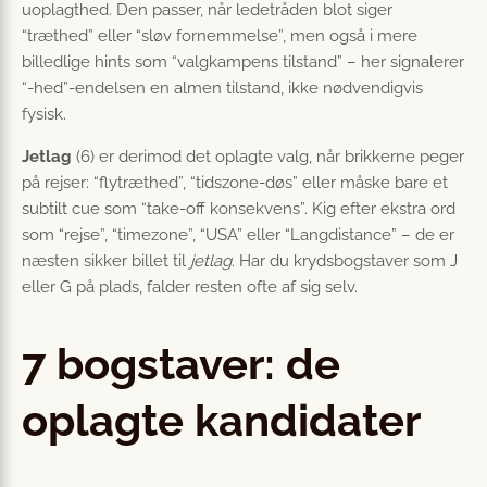
uoplagthed. Den passer, når lede­tråden blot siger
“træthed” eller “sløv fornemmelse”, men også i mere
billedlige hints som “valgkampens tilstand” – her signalerer
“-hed”-endelsen en almen tilstand, ikke nødvendigvis
fysisk.
Jetlag
(6) er derimod det oplagte valg, når brikkerne peger
på rejser: “flytræthed”, “tidszone-døs” eller måske bare et
subtilt cue som “take-off konsekvens”. Kig efter ekstra ord
som “rejse”, “timezone”, “USA” eller “Langdistance” – de er
næsten sikker billet til
jetlag
. Har du krydsbogstaver som J
eller G på plads, falder resten ofte af sig selv.
7 bogstaver: de
oplagte kandidater