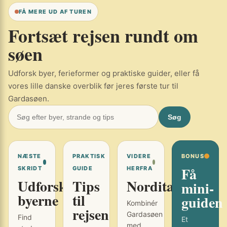
FÅ MERE UD AF TUREN
Fortsæt rejsen rundt om
søen
Udforsk byer, ferieformer og praktiske guider, eller få
vores lille danske overblik før jeres første tur til
Gardasøen.
Søg
NÆSTE
PRAKTISK
VIDERE
BONUS
Få
SKRIDT
GUIDE
HERFRA
Udforsk
Tips
Norditalien
mini-
byerne
til
guiden
Kombinér
rejsen
Gardasøen
Find
Et
med