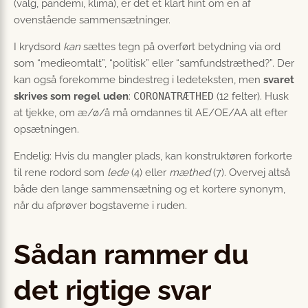
(valg, pandemi, klima), er det et klart hint om en af
ovenstående sammensætninger.
I krydsord
kan
sættes tegn på overført betydning via ord
som “medieomtalt”, “politisk” eller “samfunds­træthed?”. Der
kan også forekomme bindestreg i ledeteksten, men
svaret
skrives som regel uden
:
CORONATRÆTHED
(12 felter). Husk
at tjekke, om æ/ø/å må omdannes til AE/OE/AA alt efter
opsætningen.
Endelig: Hvis du mangler plads, kan konstruktøren forkorte
til rene rodord som
lede
(4) eller
mæthed
(7). Overvej altså
både den lange sammensætning og et kortere synonym,
når du afprøver bogstaverne i ruden.
Sådan rammer du
det rigtige svar