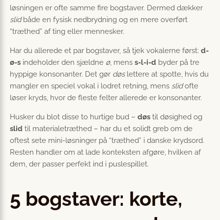
løsningen er ofte samme fire bogstaver. Dermed dækker
slid
både en fysisk nedbrydning og en mere overført
“træthed” af ting eller mennesker.
Har du allerede et par bogstaver, så tjek vokalerne først:
d-
ø-s
indeholder den sjældne
ø
, mens
s-l-i-d
byder på tre
hyppige konsonanter. Det gør
døs
lettere at spotte, hvis du
mangler en speciel vokal i lodret retning, mens
slid
ofte
løser kryds, hvor de fleste felter allerede er konsonanter.
Husker du blot disse to hurtige bud –
døs
til døsighed og
slid
til materialetræthed – har du et solidt greb om de
oftest sete mini-løsninger på “træthed” i danske krydsord.
Resten handler om at lade konteksten afgøre, hvilken af
dem, der passer perfekt ind i puslespillet.
5 bogstaver: korte,