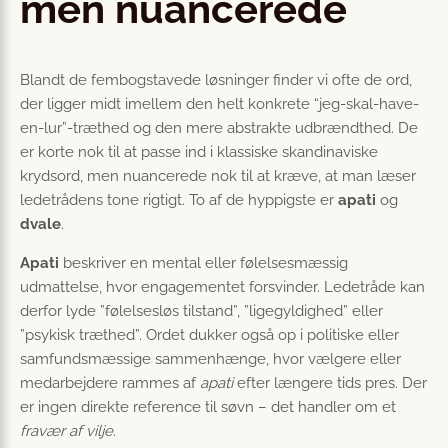
men nuancerede
Blandt de fembogstavede løsninger finder vi ofte de ord,
der ligger midt imellem den helt konkrete “jeg-skal-have-
en-lur”-træthed og den mere abstrakte udbrændthed. De
er korte nok til at passe ind i klassiske skandinaviske
krydsord, men nuancerede nok til at kræve, at man læser
ledetrådens tone rigtigt. To af de hyppigste er
apati
og
dvale
.
Apati
beskriver en mental eller følelsesmæssig
udmattelse, hvor engagementet forsvinder. Ledetråde kan
derfor lyde ”følelsesløs tilstand”, ”ligegyldighed” eller
”psykisk træthed”. Ordet dukker også op i politiske eller
samfundsmæssige sammenhænge, hvor vælgere eller
medarbejdere rammes af
apati
efter længere tids pres. Der
er ingen direkte reference til søvn – det handler om et
fravær af vilje
.