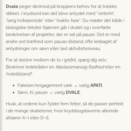
Dvale
peger derimod på kroppens behov for at trække
stikket. I krydsord kan det blive antydet med ”vinterhi”,
”lang hvileperiode” eller ”inaktiv fase”. Du møder det både i
biologiske tekster (bjørnen går i dvale) og i overførte
beskrivelser af projekter, der er sat på pause. Det er med
andre ord træthed som
pause-tilstand
, ofte ledsaget af
antydninger om søvn eller lavt aktivitetsniveau.
For at skelne mellem de to i grid’et, spørg dig selv:
Beskriver ledetråden en
følelsesmæssig fladhed
eller en
hviletilstand
?
Følelser/engagement væk → vælg
APATI
.
Søvn, hi, pause → vælg
DVALE
.
Husk, at ordene kun fylder fem felter, så de passer perfekt
i de mange skabeloner, hvor krydsbogstaverne allerede
afslører A–I eller D–E.