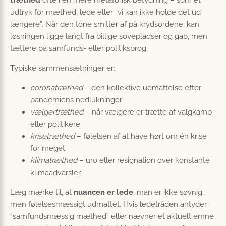
træthed
ofte i en mere metaforisk betydning – som et
udtryk for mæthed, lede eller “vi kan ikke holde det ud
længere”. Når den tone smitter af på krydsordene, kan
løsningen ligge langt fra billige sovepladser og gab, men
tættere på samfunds- eller politiksprog.
Typiske sammensætninger er:
coronatræthed
– den kollektive udmattelse efter
pandemiens nedlukninger
vælgertræthed
– når vælgere er trætte af valgkamp
eller politikere
krisetræthed
– følelsen af at have hørt om én krise
for meget
klimatræthed
– uro eller resignation over konstante
klima­advarsler
Læg mærke til, at
nuancen er lede
: man er ikke søvnig,
men følelsesmæssigt udmattet. Hvis ledetråden antyder
“samfundsmæssig mæthed” eller nævner et aktuelt emne