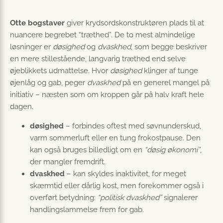
Otte bogstaver
giver krydsordskonstruktøren plads til at
nuancere begrebet “træthed”. De to mest almindelige
løsninger er
døsighed
og
dvaskhed
, som begge beskriver
en mere stillestående, langvarig træthed end selve
øjeblikkets udmattelse. Hvor
døsighed
klinger af tunge
øjenlåg og gab, peger
dvaskhed
på en generel mangel på
initiativ – næsten som om kroppen går på halv kraft hele
dagen.
døsighed
– forbindes oftest med søvnunderskud,
varm sommerluft eller en tung frokostpause. Den
kan også bruges billedligt om en
“døsig økonomi”
,
der mangler fremdrift.
dvaskhed
– kan skyldes inaktivitet, for meget
skærmtid eller dårlig kost, men forekommer også i
overført betydning:
“politisk dvaskhed”
signalerer
handlingslammelse frem for gab.