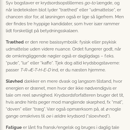
Syv bogstaver er krydsordsopstillernes
go-to
længde, og
når ledeteksten blot lyder “træthed” eller “udmattelse”, er
chancen stor for, at løsningen også er lige så ligefrem. Men
der findes tre hyppige kandidater, som hver især rammer
lidt forskelligt på betydningsskalaen.
Træthed
er den rene basissymbolik: fysisk eller psykisk
udmattelse uden videre nuance. Ordet fungerer godt, når
de omkringliggende nøgler også er dagligdags – f.eks.
“pude”, “lur” eller “kaffe”. Tjek dog altid krydsbogstaverne:
passer
T-R-Æ-T-H-E-D
ind, er du næsten hjemme.
Sløvhed
dækker en mere dvask og langsom tilstand, hvor
energien er drænet, men hvor der ikke nødvendigvis er
tale om reel søvnighed. Krydsordsforfatteren bruger det tit,
hvis andre hints peger mod manglende skarphed, fx “mat”,
“doven” eller “træg”. Vær også opmærksom på, at
ø
nogle
gange omskrives til
oe
i ældre krydsord (“sloevhed”).
Fatigue
er lånt fra fransk/engelsk og bruges i daglig tale