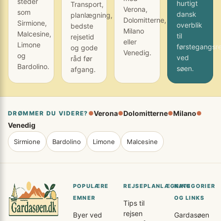
steder
hurtigt
Transport,
Verona,
som
dansk
planlægning,
Dolomitterne,
Sirmione,
overblik
bedste
Milano
Malcesine,
til
rejsetid
eller
Limone
førstegangsr
og gode
Venedig.
og
ved
råd før
Bardolino.
søen.
afgang.
Verona
Dolomitterne
Milano
DRØMMER DU VIDERE?
●
●
●
●
Venedig
Sirmione
Bardolino
Limone
Malcesine
POPULÆRE
REJSEPLANLÆGNING
KATEGORIER
EMNER
OG LINKS
Tips til
rejsen
Byer ved
Gardasøen