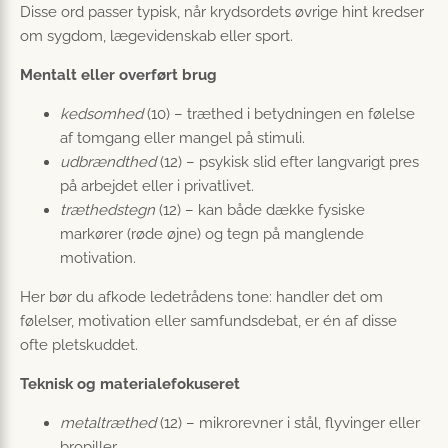
Disse ord passer typisk, når krydsordets øvrige hint kredser
om sygdom, lægevidenskab eller sport.
Mentalt eller overført brug
kedsomhed
(10) – træthed i betydningen en følelse
af tomgang eller mangel på stimuli.
udbrændthed
(12) – psykisk slid efter langvarigt pres
på arbejdet eller i privatlivet.
træthedstegn
(12) – kan både dække fysiske
markører (røde øjne) og tegn på manglende
motivation.
Her bør du afkode ledetrådens tone: handler det om
følelser, motivation eller samfundsdebat, er én af disse
ofte pletskuddet.
Teknisk og materialefokuseret
metaltræthed
(12) – mikrorevner i stål, flyvinger eller
bropiller.