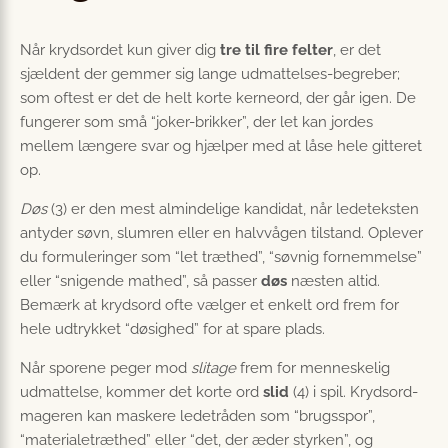
Når krydsordet kun giver dig
tre til fire felter
, er det
sjældent der gemmer sig lange udmattelses-begreber;
som oftest er det de helt korte kerneord, der går igen. De
fungerer som små “joker-brikker”, der let kan jordes
mellem længere svar og hjælper med at låse hele gitteret
op.
Døs
(3) er den mest almindelige kandidat, når lede­teksten
antyder søvn, slumren eller en halv­vågen tilstand. Oplever
du formuleringer som “let træthed”, “søvnig fornemmelse”
eller “snigende mathed”, så passer
døs
næsten altid.
Bemærk at krydsord ofte vælger et enkelt ord frem for
hele udtrykket “døsighed” for at spare plads.
Når sporene peger mod
slitage
frem for menneskelig
udmattelse, kommer det korte ord
slid
(4) i spil. Krydsord­
mageren kan maskere ledetråden som “brugsspor”,
“materiale­træthed” eller “det, der æder styrken”, og