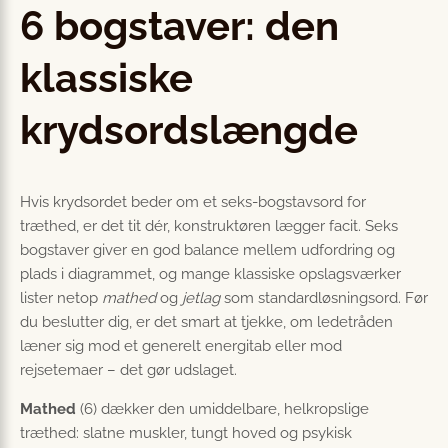
6 bogstaver: den
klassiske
krydsordslængde
Hvis krydsordet beder om et seks-bogstavsord for
træthed, er det tit dér, konstruktøren lægger facit. Seks
bogstaver giver en god balance mellem udfordring og
plads i diagrammet, og mange klassiske opslagsværker
lister netop
mathed
og
jetlag
som standard­løsnings­ord. Før
du beslutter dig, er det smart at tjekke, om lede­tråden
læner sig mod et generelt energitab eller mod
rejsetemaer – det gør udslaget.
Mathed
(6) dækker den umiddelbare, helkropslige
træthed: slatne muskler, tungt hoved og psykisk