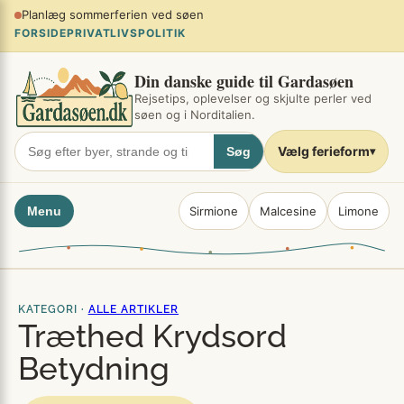
Spring
Planlæg sommerferien ved søen
×
til
FORSIDE
PRIVATLIVSPOLITIK
indhold
Din danske guide til Gardasøen
Rejsetips, oplevelser og skjulte perler ved
søen og i Norditalien.
Vælg ferieform
Søg
▾
Menu
Sirmione
Malcesine
Limone
KATEGORI ·
ALLE ARTIKLER
Træthed Krydsord
Betydning