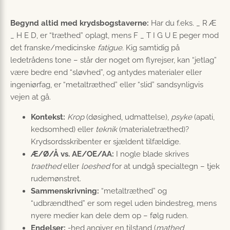
Begynd altid med krydsbogstaverne:
Har du f.eks. _ R Æ
_ H E D, er “træthed” oplagt, mens F _ T I G U E peger mod
det franske/medicinske
fatigue
. Kig samtidig på
ledetrådens tone – står der noget om flyrejser, kan “jetlag”
være bedre end “sløvhed”, og antydes materialer eller
ingeniørfag, er “metaltræthed” eller “slid” sandsynligvis
vejen at gå.
Kontekst:
Krop
(døsighed, udmattelse),
psyke
(apati,
kedsomhed) eller
teknik
(materialetræthed)?
Krydsordsskribenter er sjældent tilfældige.
Æ/Ø/Å vs. AE/OE/AA:
I nogle blade skrives
traethed
eller
loeshed
for at undgå specialtegn – tjek
rudemønstret.
Sammenskrivning:
“metaltræthed” og
“udbrændthed” er som regel uden bindestreg, mens
nyere medier kan dele dem op – følg ruden.
Endelser:
-hed angiver en tilstand (
mathed
,