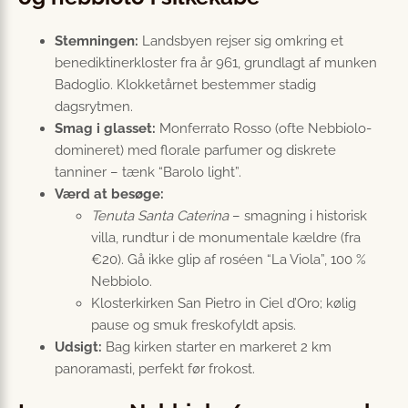
Stemningen:
Landsbyen rejser sig omkring et
benediktinerkloster fra år 961, grundlagt af munken
Badoglio. Klokketårnet bestemmer stadig
dagsrytmen.
Smag i glasset:
Monferrato Rosso (ofte Nebbiolo-
domineret) med florale parfumer og diskrete
tanniner – tænk “Barolo light”.
Værd at besøge:
Tenuta Santa Caterina
– smagning i historisk
villa, rundtur i de monumentale kældre (fra
€20). Gå ikke glip af roséen “La Viola”, 100 %
Nebbiolo.
Klosterkirken San Pietro in Ciel d’Oro; kølig
pause og smuk freskofyldt apsis.
Udsigt:
Bag kirken starter en markeret 2 km
panoramasti, perfekt før frokost.