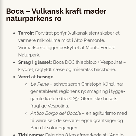
Boca – Vulkansk kraft møder
naturparkens ro
Terroir:
Forvitret porfyr (vulkansk sten) skaber et
varmere mikroklima midt i Alto Piemonte.
Vinmarkerne ligger beskyttet af Monte Fenera
Naturpark.
Smag i glasset:
Boca DOC (Nebbiolo + Vespolina) –
krydret, røgfyldt næse og mineralsk backbone.
Værd at besøge:
Le Piane
– schweizeren Christoph Künzli har
genetableret regionens ry; smagning i tygge-
gamle kældre (fra €25). Glem ikke husets
frugtige Vespolina.
Antico Borgo dei Bocchi
– en agriturismo med
få værelser; de serverer egne grøntsager og
Boca til solnedgangen.
Tidslomme:
Følg den 8 km afmærkede sti “Anello