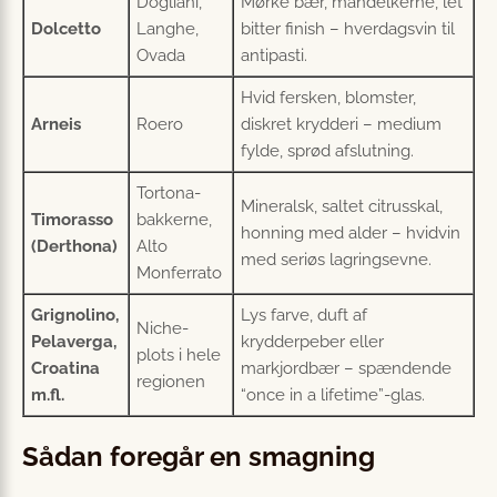
Dogliani,
Mørke bær, mandelkerne, let
Dolcetto
Langhe,
bitter finish – hverdagsvin til
Ovada
antipasti.
Hvid fersken, blomster,
Arneis
Roero
diskret krydderi – medium
fylde, sprød afslutning.
Tortona-
Mineralsk, saltet citrusskal,
Timorasso
bakkerne,
honning med alder – hvidvin
(Derthona)
Alto
med seriøs lagrings­evne.
Monferrato
Grignolino,
Lys farve, duft af
Niche-
Pelaverga,
krydderpeber eller
plots i hele
Croatina
markjordbær – spændende
regionen
m.fl.
“once in a lifetime”-glas.
Sådan foregår en smagning