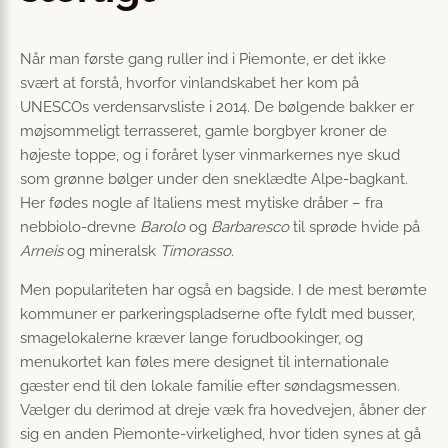
Når man første gang ruller ind i Piemonte, er det ikke
svært at forstå, hvorfor vinlandskabet her kom på
UNESCOs verdensarvsliste i 2014. De bølgende bakker er
møjsommeligt terrasseret, gamle borgbyer kroner de
højeste toppe, og i foråret lyser vinmarkernes nye skud
som grønne bølger under den sneklædte Alpe-bagkant.
Her fødes nogle af Italiens mest mytiske dråber – fra
nebbiolo-drevne
Barolo
og
Barbaresco
til sprøde hvide på
Arneis
og mineralsk
Timorasso
.
Men populariteten har også en bagside. I de mest berømte
kommuner er parkeringspladserne ofte fyldt med busser,
smagelokalerne kræver lange forud­booking­er, og
menukortet kan føles mere designet til internationale
gæster end til den lokale familie efter søndags­messen.
Vælger du derimod at dreje væk fra hovedvejen, åbner der
sig en anden Piemonte-virkelighed, hvor tiden synes at gå