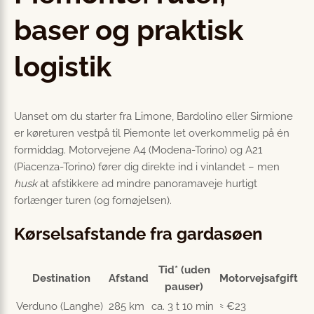
baser og praktisk
logistik
Uanset om du starter fra Limone, Bardolino eller Sirmione
er køreturen vestpå til Piemonte let overkommelig på én
formiddag. Motorvejene A4 (Modena-Torino) og A21
(Piacenza-Torino) fører dig direkte ind i vinlandet – men
husk
at afstikkere ad mindre panoramaveje hurtigt
forlænger turen (og fornøjelsen).
Kørselsafstande fra gardasøen
Tid* (uden
Destination
Afstand
Motorvejsafgift
pauser)
Verduno (Langhe)
285 km
ca. 3 t 10 min
≈ €23