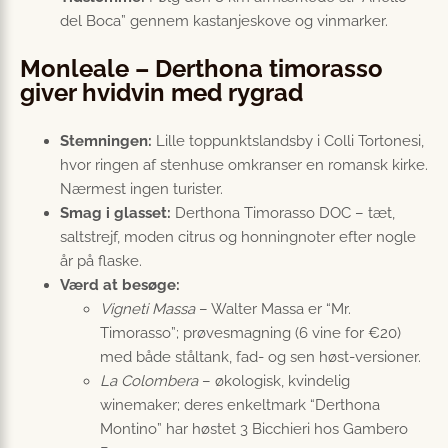
del Boca” gennem kastanjeskove og vinmarker.
Monleale – Derthona timorasso
giver hvidvin med rygrad
Stemningen:
Lille toppunktslandsby i Colli Tortonesi,
hvor ringen af stenhuse omkranser en romansk kirke.
Nærmest ingen turister.
Smag i glasset:
Derthona Timorasso DOC – tæt,
saltstrejf, moden citrus og honningnoter efter nogle
år på flaske.
Værd at besøge:
Vigneti Massa
– Walter Massa er “Mr.
Timorasso”; prøvesmagning (6 vine for €20)
med både ståltank, fad- og sen høst-versioner.
La Colombera
– økologisk, kvindelig
winemaker; deres enkeltmark “Derthona
Montino” har høstet 3 Bicchieri hos Gambero