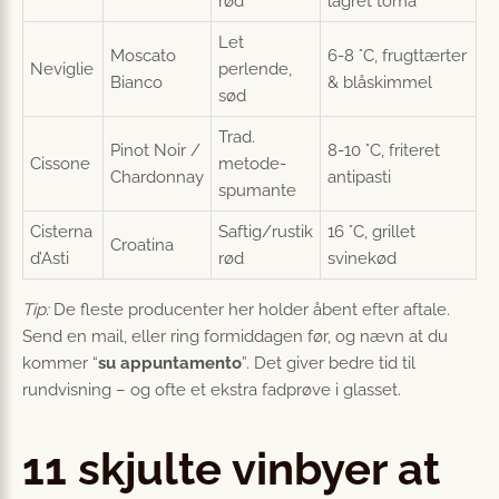
rød
lagret toma
Let
Moscato
6-8 °C, frugttærter
Neviglie
perlende,
Bianco
& blåskimmel
sød
Trad.
Pinot Noir /
8-10 °C, friteret
Cissone
metode-
Chardonnay
antipasti
spumante
Cisterna
Saftig/rustik
16 °C, grillet
Croatina
d’Asti
rød
svinekød
Tip:
De fleste producenter her holder åbent efter aftale.
Send en mail, eller ring formiddagen før, og nævn at du
kommer “
su appuntamento
”. Det giver bedre tid til
rundvisning – og ofte et ekstra fadprøve i glasset.
11 skjulte vinbyer at