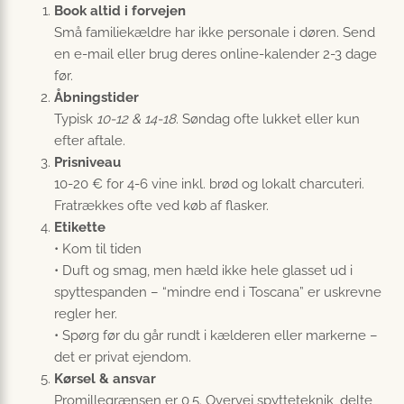
Book altid i forvejen
Små familiekældre har ikke personale i døren. Send
en e-mail eller brug deres online-kalender 2-3 dage
før.
Åbningstider
Typisk
10-12 & 14-18
. Søndag ofte lukket eller kun
efter aftale.
Prisniveau
10-20 € for 4-6 vine inkl. brød og lokalt charcuteri.
Fratrækkes ofte ved køb af flasker.
Etikette
• Kom til tiden
• Duft og smag, men hæld ikke hele glasset ud i
spyttespanden – “mindre end i Toscana” er uskrevne
regler her.
• Spørg før du går rundt i kælderen eller markerne –
det er privat ejendom.
Kørsel & ansvar
Promillegrænsen er 0,5. Overvej spytteteknik, delte