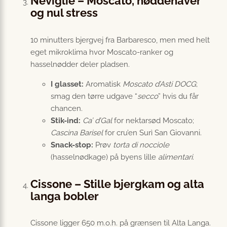
Neviglie – Moscato, nøddehaver
og nul stress
10 minutters bjergvej fra Barbaresco, men med helt
eget mikroklima hvor Moscato-ranker og
hasselnødder deler pladsen.
I glasset:
Aromatisk
Moscato d’Asti DOCG
;
smag den tørre udgave “
secco
” hvis du får
chancen.
Stik-ind:
Ca’ d’Gal
for nektarsød Moscato;
Cascina Barisel
for cru’en Surì San Giovanni.
Snack-stop:
Prøv
torta di nocciole
(hasselnødkage) på byens lille
alimentari
.
Cissone – Stille bjergkam og alta
langa bobler
Cissone ligger 650 m.o.h. på grænsen til Alta Langa.