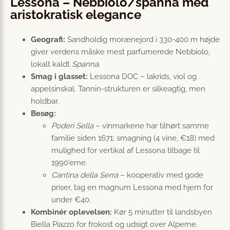
Lessona – Nebbiolo/spanna med
aristokratisk elegance
Geografi:
Sandholdig morænejord i 330-400 m højde
giver verdens måske mest parfumerede Nebbiolo,
lokalt kaldt
Spanna
.
Smag i glasset:
Lessona DOC – lakrids, viol og
appelsinskal. Tannin-strukturen er silkeagtig, men
holdbar.
Besøg:
Poderi Sella
– vinmarkene har tilhørt samme
familie siden 1671; smagning (4 vine, €18) med
mulighed for vertikal af Lessona tilbage til
1990’erne.
Cantina della Serra
– kooperativ med gode
priser, tag en magnum Lessona med hjem for
under €40.
Kombinér oplevelsen:
Kør 5 minutter til landsbyen
Biella Piazzo for frokost og udsigt over Alperne.