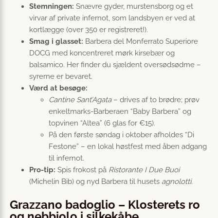
Stemningen:
Snævre gyder, murstensborg og et
virvar af private infernot, som landsbyen er ved at
kortlægge (over 350 er registreret!).
Smag i glasset:
Barbera del Monferrato Superiore
DOCG med koncentreret mørk kirsebær og
balsamico. Her finder du sjældent oversødsødme –
syrerne er bevaret.
Værd at besøge:
Cantine Sant’Agata
– drives af to brødre; prøv
enkeltmarks-Barberaen “Baby Barbera” og
topvinen “Altea” (6 glas for €15).
På den første søndag i oktober afholdes “Di
Festone” – en lokal høstfest med åben adgang
til infernot.
Pro-tip:
Spis frokost på
Ristorante I Due Buoi
(Michelin Bib) og nyd Barbera til husets
agnolotti
.
Grazzano badoglio – Klosterets ro
og nebbiolo i silkekåbe