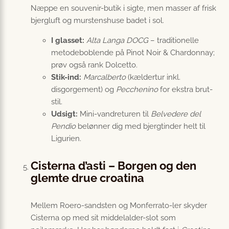
Næppe en souvenir-butik i sigte, men masser af frisk
bjergluft og murstenshuse badet i sol.
I glasset:
Alta Langa DOCG
– traditionelle
metodeboblende på Pinot Noir & Chardonnay;
prøv også rank Dolcetto.
Stik-ind:
Marcalberto
(kældertur inkl.
disgorgement) og
Pecchenino
for ekstra brut-
stil.
Udsigt:
Mini-vandreturen til
Belvedere del
Pendìo
belønner dig med bjergtinder helt til
Ligurien.
Cisterna d’asti – Borgen og den
glemte drue croatina
Mellem Roero-sandsten og Monferrato-ler skyder
Cisterna op med sit middelalder-slot som