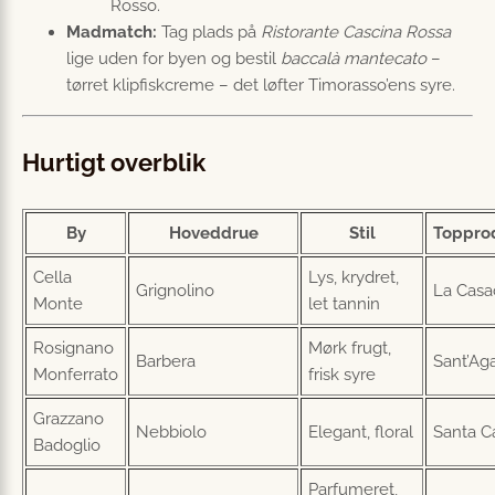
Rosso.
Madmatch:
Tag plads på
Ristorante Cascina Rossa
lige uden for byen og bestil
baccalà mantecato
–
tørret klipfiskcreme – det løfter Timorasso’ens syre.
Hurtigt overblik
By
Hoveddrue
Stil
Toppro
Cella
Lys, krydret,
Grignolino
La Casa
Monte
let tannin
Rosignano
Mørk frugt,
Barbera
Sant’Ag
Monferrato
frisk syre
Grazzano
Nebbiolo
Elegant, floral
Santa C
Badoglio
Parfumeret,