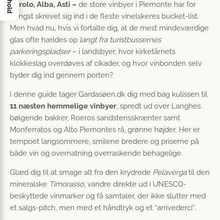
Indhold
Barolo, Alba, Asti –
de store vinbyer i Piemonte har for
længst skrevet sig ind i de fleste vinelskeres bucket-list.
Men hvad nu, hvis vi fortalte dig, at de mest mindeværdige
glas ofte hældes op
langt fra turistbussernes
parkeringspladser
– i landsbyer, hvor kirketårnets
klokkeslag overdøves af cikader, og hvor vinbonden selv
byder dig ind gennem porten?
I denne guide tager Gardasøen.dk dig med bag kulissen til
11 næsten hemmelige vinbyer
, spredt ud over Langhes
bølgende bakker, Roeros sandstensskrænter samt
Monferratos og Alto Piemontes rå, grønne højder. Her er
tempoet langsommere, smilene bredere og priserne på
både vin og overnatning overraskende behagelige.
Glæd dig til at smage alt fra den krydrede
Pelaverga
til den
mineralske
Timorasso
, vandre direkte ud i UNESCO-
beskyttede vinmarker og få samtaler, der ikke slutter med
et salgs-pitch, men med et håndtryk og et “arrivederci”.