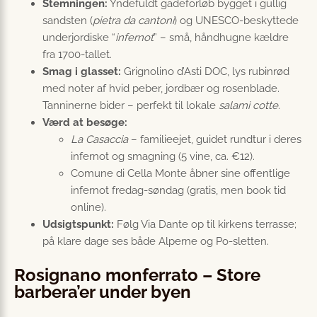
Stemningen:
Yndefuldt gadeforløb bygget i gullig
sandsten (
pietra da cantoni
) og UNESCO-beskyttede
underjordiske “
infernot
” – små, håndhugne kældre
fra 1700-tallet.
Smag i glasset:
Grignolino d’Asti DOC, lys rubinrød
med noter af hvid peber, jordbær og rosenblade.
Tanninerne bider – perfekt til lokale
salami cotte
.
Værd at besøge:
La Casaccia
– familieejet, guidet rundtur i deres
infernot og smagning (5 vine, ca. €12).
Comune di Cella Monte åbner sine offentlige
infernot fredag-søndag (gratis, men book tid
online).
Udsigtspunkt:
Følg Via Dante op til kirkens terrasse;
på klare dage ses både Alperne og Po-sletten.
Rosignano monferrato – Store
barbera’er under byen