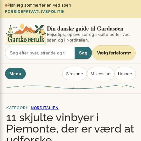
Spring
Planlæg sommerferien ved søen
×
til
FORSIDE
PRIVATLIVSPOLITIK
indhold
Din danske guide til Gardasøen
Rejsetips, oplevelser og skjulte perler ved
søen og i Norditalien.
Vælg ferieform
Søg
▾
Menu
Sirmione
Malcesine
Limone
KATEGORI ·
NORDITALIEN
11 skjulte vinbyer i
Piemonte, der er værd at
udforske