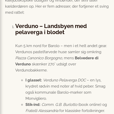
kalejdoskopiske udsigter og vinbønder, der selv låser
kælderdøren op. Her er fem adresser, der fortjener et sving
med rattet:
Verduno – Landsbyen med
pelaverga i blodet
Kun 5 km nord for Barolo – men i et helt andet gear.
Verdunos pastelfarvede huse samler sig omkring
Piazza Canonico Borgogno
, mens
Belvedere di
Verduno
skænker 270° udsigt over
Verdunobakkerne.
I glasset:
Verduno Pelaverga DOC
– en lys,
krydret rødvin med noter af hvid peber. Smag
også kommunale Barolo-marker som
Monvigliero.
Stik-ind:
Comm. G.B. Burlotto
(book online) og
Fratelli Alessandria
for klassiske fortolkninger.