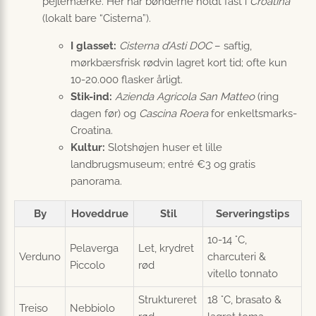
pejlemærke. Her har bønderne holdt fast i
Croatina
(lokalt bare “Cisterna”).
I glasset:
Cisterna d’Asti DOC
– saftig,
mørkbærsfrisk rødvin lagret kort tid; ofte kun
10-20.000 flasker årligt.
Stik-ind:
Azienda Agricola San Matteo
(ring
dagen før) og
Cascina Roera
for enkeltsmarks-
Croatina.
Kultur:
Slotshøjen huser et lille
landbrugsmuseum; entré €3 og gratis
panorama.
By
Hoveddrue
Stil
Serveringstips
10-14 °C,
Pelaverga
Let, krydret
Verduno
charcuteri &
Piccolo
rød
vitello tonnato
Struktureret
18 °C, brasato &
Treiso
Nebbiolo