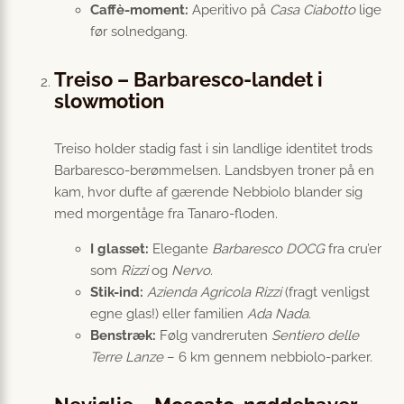
Caffè-moment:
Aperitivo på
Casa Ciabotto
lige
før solnedgang.
Treiso – Barbaresco-landet i
slowmotion
Treiso holder stadig fast i sin landlige identitet trods
Barbaresco-berømmelsen. Landsbyen troner på en
kam, hvor dufte af gærende Nebbiolo blander sig
med morgentåge fra Tanaro-floden.
I glasset:
Elegante
Barbaresco DOCG
fra cru’er
som
Rizzi
og
Nervo
.
Stik-ind:
Azienda Agricola Rizzi
(fragt venligst
egne glas!) eller familien
Ada Nada
.
Benstræk:
Følg vandreruten
Sentiero delle
Terre Lanze
– 6 km gennem nebbiolo-parker.