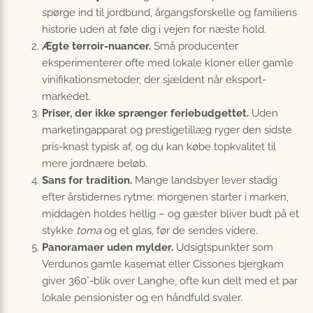
spørge ind til jordbund, årgangsforskelle og familiens
historie uden at føle dig i vejen for næste hold.
Ægte terroir-nuancer.
Små producenter
eksperimenterer ofte med lokale kloner eller gamle
vinifikations­metoder, der sjældent når eksport­
markedet.
Priser, der ikke sprænger feriebudgettet.
Uden
marketing­apparat og prestigetillæg ryger den sidste
pris‐knast typisk af, og du kan købe topkvalitet til
mere jordnære beløb.
Sans for tradition.
Mange landsbyer lever stadig
efter årstidernes rytme: morgenen starter i marken,
middagen holdes hellig – og gæster bliver budt på et
stykke
toma
og et glas, før de sendes videre.
Panoramaer uden mylder.
Udsigtspunkter som
Verdunos gamle kasemat eller Cissones bjergkam
giver 360°‐blik over Langhe, ofte kun delt med et par
lokale pensionister og en håndfuld svaler.