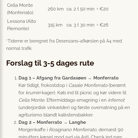
Cella Monte
260 km
ca. 2 t 50 min
≈ €20
(Monferrato)
Lessona (Alto
315 km
ca. 3 t 30 min
≈ €26
Piemonte)
*Tiderne er beregnet fra Desenzano-afkørslen på A4 med
normal trafik.
Forslag til 3-5 dages rute
Dag 1 – Afgang fra Gardasøen → Monferrato
Kør tidligt, frokoststop i
Casale Monferrato
(berømt
for
krumiri
-kager). Køb ind til picnic og kør videre til
Cella Monte
. Eftermiddags-smagning i en
infernot
(underjordisk vinkælder) og første overnatning på en
agriturismo blandt kalkstensbakker.
Dag 2 – Monferrato → Langhe
Morgenkaffe i
Rosignano Monferrato
, dernæst 90
minutters kørsel mod syd via Asti. Check ind nær