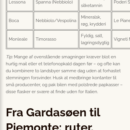
Lessona
Spanna (Nebbiolo)
Poderi S
silketannin
Mineralsk,
Boca
Nebbiolo/Vespolina
Le Pian
røg, krydderi
Fyldig, salt,
Monleale
Timorasso
Vigneti
lagringsdygtig
Tip:
Mange af ovenstående smagninger kræver blot en
hurtig mail eller et telefonopkald dagen før – og ofte kan
du kombinere to landsbyer samme dag uden at forhastet
stemningen forsvinder. Husk at medbringe kontanter til
små producenter, og pak bilen med polstrede papkasser –
disse flasker er svære at finde uden for Italien.
Fra Gardasøen til
Piemonte: ruter,