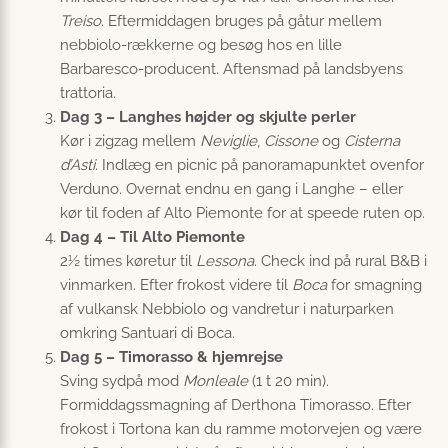
Treiso
. Eftermiddagen bruges på gåtur mellem
nebbiolo-rækkerne og besøg hos en lille
Barbaresco-producent. Aftensmad på landsbyens
trattoria.
Dag 3 – Langhes højder og skjulte perler
Kør i zigzag mellem
Neviglie
,
Cissone
og
Cisterna
d’Asti
. Indlæg en picnic på panoramapunktet ovenfor
Verduno. Overnat endnu en gang i Langhe – eller
kør til foden af Alto Piemonte for at speede ruten op.
Dag 4 – Til Alto Piemonte
2½ times køretur til
Lessona
. Check ind på rural B&B i
vinmarken. Efter frokost videre til
Boca
for smagning
af vulkansk Nebbiolo og vandretur i naturparken
omkring Santuari di Boca.
Dag 5 – Timorasso & hjemrejse
Sving sydpå mod
Monleale
(1 t 20 min).
Formiddagssmagning af Derthona Timorasso. Efter
frokost i Tortona kan du ramme motorvejen og være