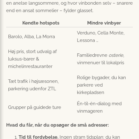
en anelse langsommere, og hvor vinbonden selv – snarere
end en ansat sommelier – fylder glasset.
Kendte hotspots
Mindre vinbyer
Verduno, Cella Monte,
Barolo, Alba, La Morra
Lessona …
Høj pris, stort udvalg af
Familiedrevne
osterie
,
luksus-barer &
vinmenuer til lokalpris
michelinrestauranter
Rolige bygader, du kan
Tæt trafik i højsæsonen,
parkere ved
parkering udenfor ZTL
kirkepladsen
Én-til-én-dialog med
Grupper på guidede ture
vinmageren
Hvad du får, når du opsøger de små adresser:
Tid til fordybelse.
Ingen stram tidsplan: du kan