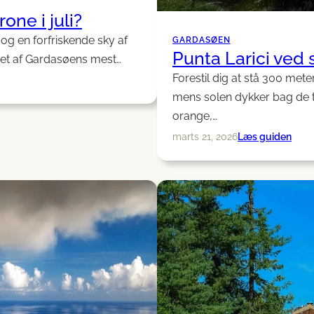
ne i juli?
g en forfriskende sky af
GARDASØEN
Punta Larici ved 
 et af Gardasøens mest…
Forestil dig at stå 300 me
mens solen dykker bag de 
orange,…
:
Læs guiden
marts 21, 2026
Punt
Laric
ved
soln
park
og
sti