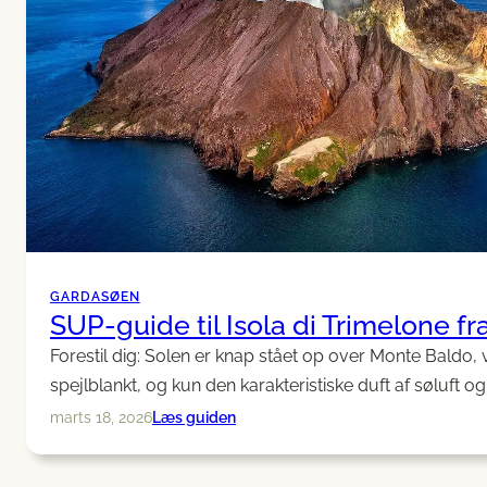
GARDASØEN
SUP-guide til Isola di Trimelone f
Forestil dig: Solen er knap stået op over Monte Baldo,
spejlblankt, og kun den karakteristiske duft af søluft og
:
Læs guiden
marts 18, 2026
SUP-
guide