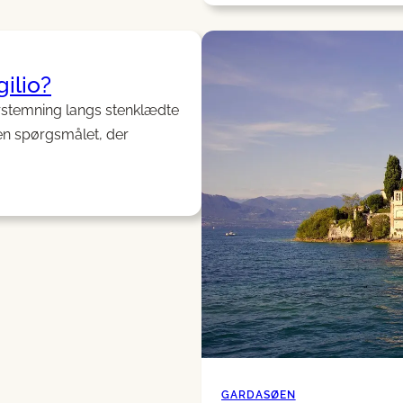
foto
lang
Stra
ilio?
della
Forr
rstemning langs stenklædte
men spørgsmålet, der
GARDASØEN