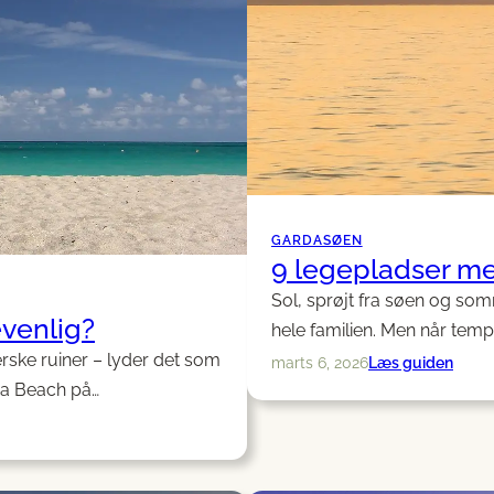
GARDASØEN
9 legepladser m
Sol, sprøjt fra søen og som
evenlig?
hele familien. Men når temp
erske ruiner – lyder det som
:
Læs guiden
marts 6, 2026
9
ca Beach på…
legep
med
skyg
ved