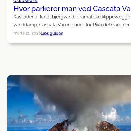
GARDASØEN
Hvor parkerer man ved Cascata Varo
Kaskader af koldt bjergvand, dramatiske klippevægge o
vanddamp. Cascata Varone nord for Riva del Garda er
:
Læs guiden
marts 21, 2026
Hvor
parkerer
man
ved
Cascata
Varone
i
juli?