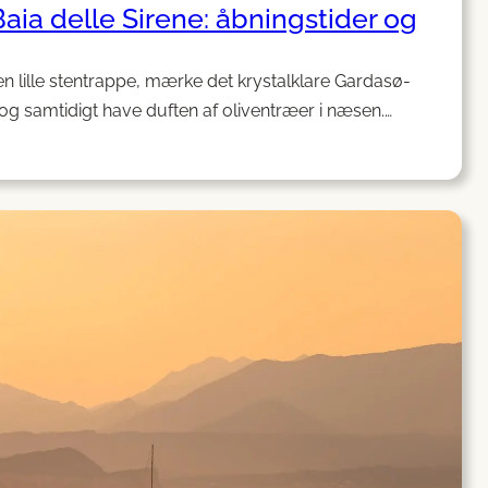
aia delle Sirene: åbningstider og
 en lille stentrappe, mærke det krystalklare Gardasø-
og samtidigt have duften af oliventræer i næsen.…
ing
:
gstider