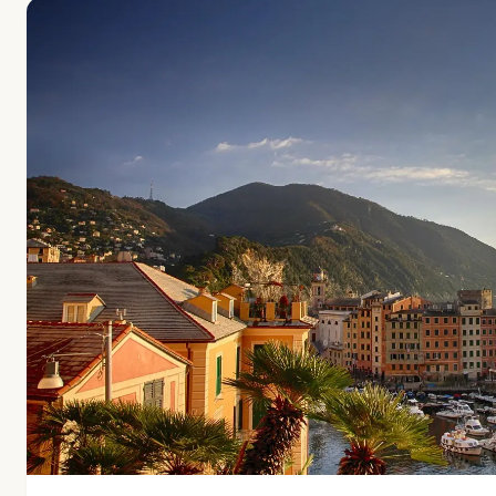
Beach
i
Sirmione
børnevenlig?