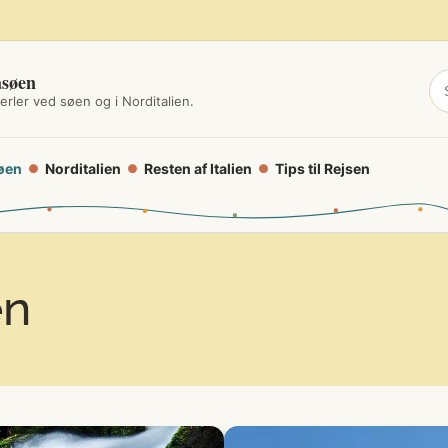
asøen
erler ved søen og i Norditalien.
øen
Norditalien
Resten af Italien
Tips til Rejsen
●
●
●
en