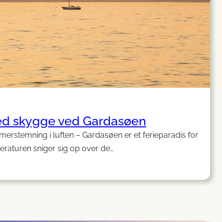
ed skygge ved Gardasøen
merstemning i luften – Gardasøen er et ferieparadis for
eraturen sniger sig op over de…
ladser
ge