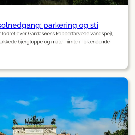
solnedgang: parkering og sti
ter lodret over Gardasøens kobberfarvede vandspejl,
takkede bjergtoppe og maler himlen i brændende
a
i
edgang:
ering