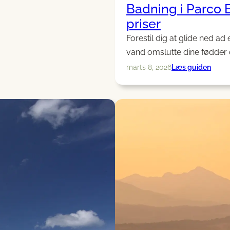
Badning i Parco B
priser
Forestil dig at glide ned ad
vand omslutte dine fødder 
:
Læs guiden
marts 8, 2026
Badn
i
Parco
Baia
delle
Sirene
åbnin
og
priser