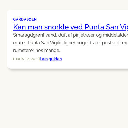
til
Isola
di
GARDASØEN
Trimelone
Kan man snorkle ved Punta San Vig
fra
Smaragdgrønt vand, duft af pinjetræer og middelalde
Assenza
mure… Punta San Vigilio ligner noget fra et postkort, 
rumsterer hos mange…
:
Læs guiden
marts 12, 2026
Kan
man
snorkle
ved
Punta
San
Vigilio?