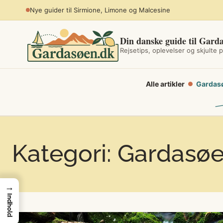
Spring
Planlæg sommerferien ved søen
til
indhold
Din danske guide til Gard
Rejsetips, oplevelser og skjulte p
Alle artikler
Gardas
●
Kategori:
Gardasø
→
Indhold