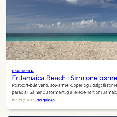
GARDASØEN
Er Jamaica Beach i Sirmione børn
Postkort-blåt vand, solvarme klipper og udsigt til rom
paradis? Så har du formentlig allerede hørt om Jamai
:
Læs guiden
marts 7, 2026
Er
Jamaica