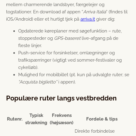
mellem charmerende landsbyer, færgelejer og
togstationer. En download af appen “
Arriva Italia
” (findes til
iOS/Android) eller et hurtigt tjek på
arriva.it
giver dig:
Opdaterede køreplaner med søgefunktion – rute,
stoppesteder og
GPS-baseret
live-afgang på de
fleste linjer.
Push-service for forsinkelser, omlægninger og
trafikspærringer (vigtigt ved sommer-festivaler og
cykelløb).
Mulighed for mobilbillet (pt. kun på udvalgte ruter; se
“Acquista biglietto”
i appen).
Populære ruter langs vestbredden
Typisk
Frekvens
Rutenr.
Fordele & tips
strækning
(højsæson)
Direkte forbindelse