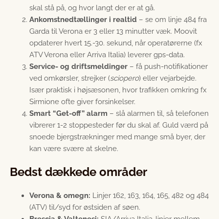
skal stå på, og hvor langt der er at gå.
Ankomstnedtællinger i realtid
– se om linje 484 fra
Garda til Verona er 3 eller 13 minutter væk. Moovit
opdaterer hvert 15.-30. sekund, når operatørerne (fx
ATV Verona eller Arriva Italia) leverer gps-data.
Service- og driftsmeldinger
– få push-notifikationer
ved omkørsler, strejker (
sciopero
) eller vejarbejde.
Især praktisk i højsæsonen, hvor trafikken omkring fx
Sirmione ofte giver forsinkelser.
Smart “Get-off” alarm
– slå alarmen til, så telefonen
vibrerer 1-2 stoppesteder før du skal af. Guld værd på
snoede bjergstrækninger med mange små byer, der
kan være svære at skelne.
Bedst dækkede områder
Verona & omegn:
Linjer 162, 163, 164, 165, 482 og 484
(ATV) til/syd for østsiden af søen.
Brescia & Valtenesi:
SIA/Arriva Italia-linjer mellem