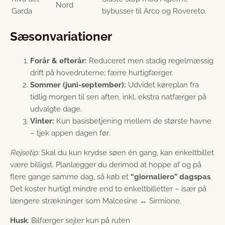
Nord
Garda
bybusser til Arco og Rovereto.
Sæsonvariationer
Forår & efterår:
Reduceret men stadig regelmæssig
drift på hovedruterne; færre hurtigfærger.
Sommer (juni-september):
Udvidet køreplan fra
tidlig morgen til sen aften, inkl. ekstra natfærger på
udvalgte dage.
Vinter:
Kun basisbetjening mellem de største havne
– tjek appen dagen før.
Rejsetip:
Skal du kun krydse søen én gang, kan enkelt­billet
være billigst. Planlægger du derimod at hoppe af og på
flere gange samme dag, så køb et
“giornaliero” dags­pas
.
Det koster hurtigt mindre end to enkelt­billetter – især på
længere strækninger som Malcesine ↔ Sirmione.
Husk
: Bilfærger sejler kun på ruten