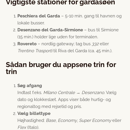
Vigtigste stationer for gardasøen
Peschiera del Garda
– 5-10 min. gang til havnen og
lokale busser.
Desenzano del Garda-Sirmione
– bus til Sirmione
(15 min.) holder lige uden for terminalen.
Rovereto
– nordlig gateway; tag bus
332
eller
Trentino Trasporti
til Riva del Garda (ca. 45 min.).
Sådan bruger du appsene trin for
trin
Søg afgang
Indtast f.eks.
Milano Centrale → Desenzano
. Vælg
dato og klokkeslæt. Apps viser både hurtig- og
regionaltog med rejsetid og pris.
Vælg billettype
Højhastighed:
Base
,
Economy
,
Super Economy
eller
Flex
(Italo).