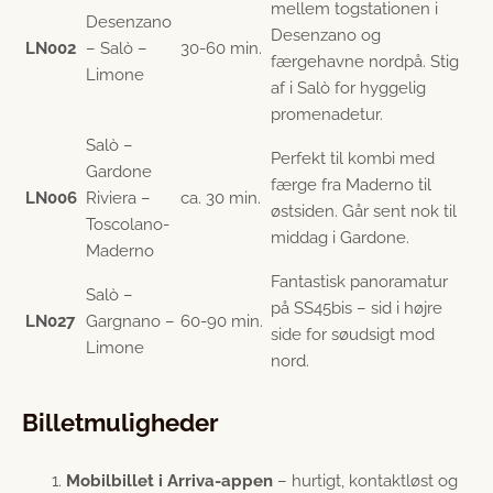
mellem togstationen i
Desenzano
Desenzano og
LN002
– Salò –
30-60 min.
færgehavne nordpå. Stig
Limone
af i Salò for hyggelig
promenadetur.
Salò –
Perfekt til kombi med
Gardone
færge fra Maderno til
LN006
Riviera –
ca. 30 min.
østsiden. Går sent nok til
Toscolano-
middag i Gardone.
Maderno
Fantastisk panoramatur
Salò –
på SS45bis – sid i højre
LN027
Gargnano –
60-90 min.
side for søudsigt mod
Limone
nord.
Billetmuligheder
Mobilbillet i Arriva-appen
– hurtigt, kontaktløst og