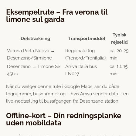
Eksempelrute – Fra verona til
limone sul garda
Typisk
Delstrækning
Transportmiddel
rejsetid
Verona Porta Nuova →
Regionale tog
ca. 20-25
Desenzano/Sirmione
(Trenord/Trenitalia)
min
Desenzano → Limone SS
Arriva Italia bus
ca. 1 t. 15
45bis
LN027
min
Når du vælger denne rute i Google Maps, ser du både
tognummer, busnummer og – hvis Arriva sender data – en
live-nedtælling til busafgangen fra Desenzano station.
Offline-kort – Din redningsplanke
uden mobildata