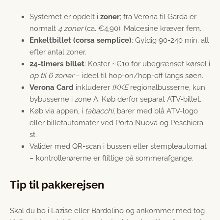
Systemet er opdelt i
zoner
; fra Verona til Garda er
normalt
4 zoner
(ca. €4,90). Malcesine kræver fem.
Enkeltbillet (corsa semplice)
: Gyldig 90-240 min. alt
efter antal zoner.
24-timers billet
: Koster ~€10 for ubegrænset kørsel i
op til 6 zoner
– ideel til hop-on/hop-off langs søen.
Verona Card
inkluderer
IKKE
regionalbusserne, kun
bybusserne i zone A. Køb derfor separat ATV-billet.
Køb via appen, i
tabacchi
, barer med blå ATV-logo
eller billetautomater ved Porta Nuova og Peschiera
st.
Valider med QR-scan i bussen eller stempleautomat
– kontrollerørerne er flittige på sommerafgange.
Tip til pakkerejsen
Skal du bo i Lazise eller Bardolino og ankommer med tog