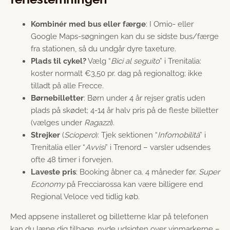
Kombinér med bus eller færge
: I Omio- eller
Google Maps-søgningen kan du se sidste bus/færge
fra stationen, så du undgår dyre taxeture.
Plads til cykel?
Vælg “
Bici al seguito
” i Trenitalia:
koster normalt €3,50 pr. dag på regionaltog; ikke
tilladt på alle Frecce.
Børnebilletter
: Børn under 4 år rejser gratis uden
plads på skødet; 4-14 år halv pris på de fleste billetter
(vælges under
Ragazzi
).
Strejker
(
Sciopero
): Tjek sektionen “
Infomobilità
” i
Trenitalia eller “
Avvisi
” i Trenord – varsler udsendes
ofte 48 timer i forvejen.
Laveste pris
: Booking åbner ca. 4 måneder før.
Super
Economy
på Frecciarossa kan være billigere end
Regional Veloce ved tidlig køb.
Med appsene installeret og billetterne klar på telefonen
kan du læne dig tilbage, nyde udsigten over vinmarkerne –