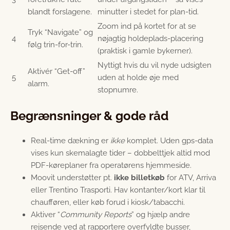
blandt forslagene.
minutter i stedet for plan-tid.
Zoom ind på kortet for at se
Tryk “Navigate” og
4
nøjagtig holdeplads-placering
følg trin-for-trin.
(praktisk i gamle bykerner).
Nyttigt hvis du vil nyde udsigten
Aktivér “Get-off”
5
uden at holde øje med
alarm.
stopnumre.
Begrænsninger & gode råd
Real-time dækning er
ikke
komplet. Uden gps-data
vises kun skemalagte tider – dobbelttjek altid mod
PDF-køreplaner fra operatørens hjemmeside.
Moovit understøtter pt.
ikke billetkøb
for ATV, Arriva
eller Trentino Trasporti. Hav kontanter/kort klar til
chaufføren, eller køb forud i kiosk/tabacchi.
Aktiver “
Community Reports
” og hjælp andre
rejsende ved at rapportere overfyldte busser,