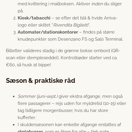
med kvittering i mailboksen. Aktiver
inden
du stiger
på.
Kiosk/tabacchi
– se efter det blå & hvide Arriva-
logo eller skiltet “
Rivendita Biglietti
”.
Automater/stationskontorer
– findes på større
knudepunkter som Desenzano FS og Salò Terminal.
Billetter valideres stadig i de grønne bokse ombord (QR-
scan eller stempleseddel). Kontrolbøder starter ved ca.
€60, så husk at bippe!
Sæson & praktiske råd
Sommer (juni-sept.)
giver ekstra afgange, men også
flere passagerer – rejs uden for myldretid (10-15) eller
tag tidligere morgenbusser, hvis du har store
kufferter.
I skuldersæsonen kan enkelte afgange erstattes af
skolebusser
, som er åbne for alle – tjek note