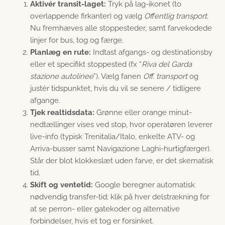
Aktivér transit-laget:
Tryk på lag-ikonet (to
overlappende firkanter) og vælg
Offentlig transport
.
Nu fremhæves alle stoppesteder, samt farvekodede
linjer for bus, tog og færge.
Planlæg en rute:
Indtast afgangs- og destinationsby
eller et specifikt stoppested (fx “
Riva del Garda
stazione autolinee
”). Vælg fanen
Off. transport
og
justér tidspunktet, hvis du vil se senere / tidligere
afgange.
Tjek realtidsdata:
Grønne eller orange minut-
nedtællinger vises ved stop, hvor operatøren leverer
live-info (typisk Trenitalia/Italo, enkelte ATV- og
Arriva-busser samt Navigazione Laghi-hurtigfærger).
Står der blot klokkeslæt uden farve, er det skematisk
tid.
Skift og ventetid:
Google beregner automatisk
nødvendig transfer-tid; klik på hver delstrækning for
at se perron- eller gatekoder og alternative
forbindelser, hvis et tog er forsinket.