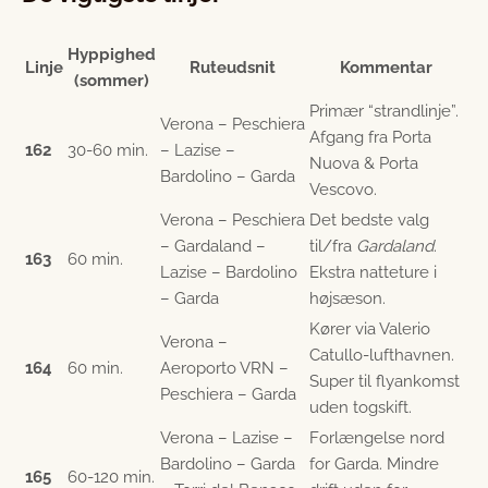
Hyppighed
Linje
Ruteudsnit
Kommentar
(sommer)
Primær “strandlinje”.
Verona – Peschiera
Afgang fra Porta
162
30-60 min.
– Lazise –
Nuova & Porta
Bardolino – Garda
Vescovo.
Verona – Peschiera
Det bedste valg
– Gardaland –
til/fra
Gardaland
.
163
60 min.
Lazise – Bardolino
Ekstra natteture i
– Garda
højsæson.
Kører via Valerio
Verona –
Catullo-lufthavnen.
164
60 min.
Aeroporto VRN –
Super til flyankomst
Peschiera – Garda
uden togs­kift.
Verona – Lazise –
Forlængelse nord
Bardolino – Garda
for Garda. Mindre
165
60-120 min.