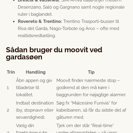
Desenzano, Salò og Gargnano samt nogle regionale
ruter i baglandet.
Rovereto & Trentino:
Trentino Trasporti-busser til
Riva del Garda, Nago-Torbole og Arco – ofte med
realtids­nedtælling.
Sådan bruger du moovit ved
gardasøen
Trin
Handling
Tip
Åbn appen og giv
Moovit finder nærmeste stop –
1
tilladelse til
godkend at den må køre i
lokalitet.
baggrunden for nøjagtige alarmer.
Indtast destination
Søg fx “Malcesine Funivia” for
2
(by, stopnavn eller
kabelbanen, så får du sidste del af
seværdighed).
gåturen med.
Vælg din
Tjek om der står “Real-time”
3
foretrukne rute
under afgangstiden – så vises