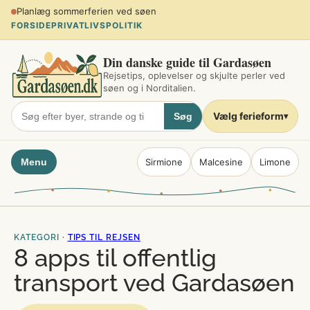
Spring
Planlæg sommerferien ved søen
til
FORSIDE
PRIVATLIVSPOLITIK
indhold
Din danske guide til Gardasøen
Rejsetips, oplevelser og skjulte perler ved
søen og i Norditalien.
Vælg ferieform
Søg
▾
Menu
Sirmione
Malcesine
Limone
KATEGORI ·
TIPS TIL REJSEN
8 apps til offentlig
transport ved Gardasøen