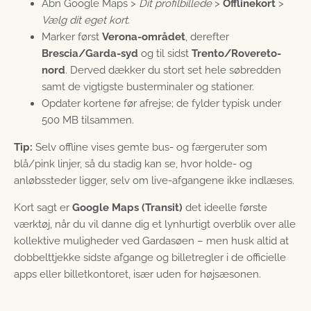
Åbn Google Maps >
Dit profilbillede
>
Offlinekort
>
Vælg dit eget kort
.
Marker først
Verona-området
, derefter
Brescia/Garda-syd
og til sidst
Trento/Rovereto-
nord
. Derved dækker du stort set hele søbredden
samt de vigtigste busterminaler og stationer.
Opdater kortene før afrejse; de fylder typisk under
500 MB tilsammen.
Tip:
Selv offline vises gemte bus- og færgeruter som
blå/pink linjer, så du stadig kan se, hvor holde- og
anløbssteder ligger, selv om live-afgangene ikke indlæses.
Kort sagt er
Google Maps (Transit)
det ideelle første
værktøj, når du vil danne dig et lynhurtigt overblik over alle
kollektive muligheder ved Gardasøen – men husk altid at
dobbelttjekke sidste afgange og billetregler i de officielle
apps eller billetkontoret, især uden for højsæsonen.