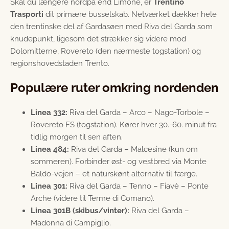
Skal du længere nordpå end Limone, er
Trentino
Trasporti
dit primære busselskab. Netværket dækker hele
den trentinske del af Gardasøen med Riva del Garda som
knudepunkt, ligesom det strækker sig videre mod
Dolomitterne, Rovereto (den nærmeste togstation) og
regionshovedstaden Trento.
Populære ruter omkring nordenden
Linea 332:
Riva del Garda – Arco – Nago-Torbole –
Rovereto FS (togstation). Kører hver 30.-60. minut fra
tidlig morgen til sen aften.
Linea 484:
Riva del Garda – Malcesine (kun om
sommeren). Forbinder øst- og vestbred via Monte
Baldo-vejen – et naturskønt alternativ til færge.
Linea 301:
Riva del Garda – Tenno – Fiavè – Ponte
Arche (videre til Terme di Comano).
Linea 301B (skibus/vinter):
Riva del Garda –
Madonna di Campiglio.