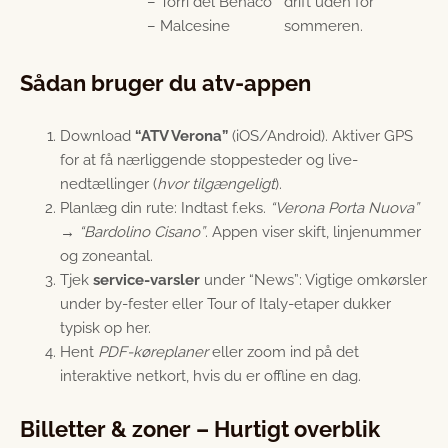
– Torri del Benaco
drift uden for
– Malcesine
sommeren.
Sådan bruger du atv-appen
Download
“ATV Verona”
(iOS/Android). Aktiver GPS
for at få nærliggende stoppesteder og live-
nedtællinger (
hvor tilgængeligt
).
Planlæg din rute: Indtast f.eks.
“Verona Porta Nuova”
→ “Bardolino Cisano”
. Appen viser skift, linjenummer
og zoneantal.
Tjek
service-varsler
under “News”: Vigtige omkørsler
under by-fester eller Tour of Italy-etaper dukker
typisk op her.
Hent
PDF-køreplaner
eller zoom ind på det
interaktive netkort, hvis du er offline en dag.
Billetter & zoner – Hurtigt overblik