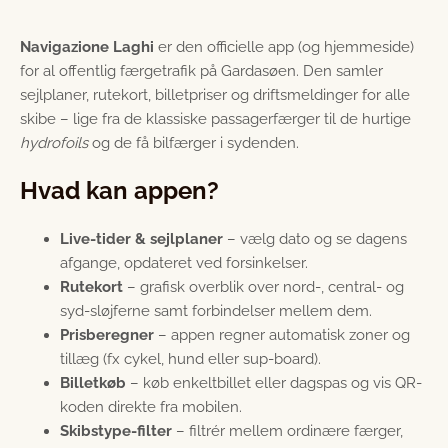
Navigazione Laghi
er den officielle app (og hjemmeside)
for al offentlig færgetrafik på Gardasøen. Den samler
sejlplaner, rute­kort, billet­priser og drifts­meldinger for alle
skibe – lige fra de klassiske passager­færger til de hurtige
hydrofoils
og de få bilfærger i sydenden.
Hvad kan appen?
Live-tider & sejlplaner
– vælg dato og se dagens
afgange, opdateret ved forsinkelser.
Rutekort
– grafisk overblik over nord-, central- og
syd-sløjferne samt forbindelser mellem dem.
Prisberegner
– appen regner automatisk zoner og
tillæg (fx cykel, hund eller sup-board).
Billetkøb
– køb enkeltbillet eller dags­pas og vis QR-
koden direkte fra mobilen.
Skibstype-filter
– filtrér mellem ordinære færger,