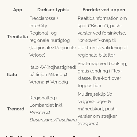
App
Dækker typisk
Fordele ved appen
Frecciarossa +
Realtidsinformation om
InterCity
spor (“Binario”), push-
Regional- og
varsler ved forsinkelse,
Trenitalia
regionale hurtigtog
“
check-in
”-knap til
(Regionale/Regionale
elektronisk validering af
Veloce)
regionale billetter
Seat-map ved booking,
Italo AV (højhastighed)
gratis ændring i Flex-
Italo
på linjen Milano ⇄
klasse, live-kort over
Verona ⇄ Venedig
togposition
Multirejseklip (
Io
Regionaltog i
Viaggio
), uge- &
Lombardiet inkl.
Trenord
månedskort, push-
Brescia ⇄
varsler om strejker
Desenzano/Peschiera
(
sciopero
)