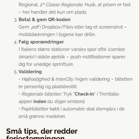
Regional:
2ª Classe Regionale
. Husk, at prisen er fast
– her handler det kun om plads.
Betal & gem QR-koden
Gem
.pdf
i Dropbox/Files eller tag et screenshot –
mobildækningen i togene kan drille.
Følg sporændringer
I Italiens større stationer varsles spor ofte
(cambio
binario)
i sidste øjeblik – push-notifikationer sparer
dig for unødige sprintture.
Validering
•
Højhastighed & InterCity:
Ingen validering – billetten
er personlig og pladsbestilt.
•
Regionale billetter:
Tryk “
Check-in
” i Trenitalia-
appen
inden
du stiger ombord.
• Papirbilletter købt i automater skal stemples i de
små grønne maskiner.
Små tips, der redder
feriestemningen