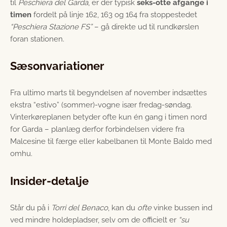
til
Peschiera del Garda
, er der typisk
seks-otte afgange i
timen
fordelt på linje 162, 163 og 164 fra stoppestedet
“Peschiera Stazione FS”
– gå direkte ud til rundkørslen
foran stationen.
Sæsonvariationer
Fra ultimo marts til begyndelsen af november indsættes
ekstra “estivo” (sommer)-vogne især fredag-søndag.
Vinterkøreplanen betyder ofte kun én gang i timen nord
for Garda – planlæg derfor forbindelsen videre fra
Malcesine til færge eller kabelbanen til Monte Baldo med
omhu.
Insider-detalje
Står du på i
Torri del Benaco
, kan du
ofte
vinke bussen ind
ved mindre holdepladser, selv om de officielt er
“su