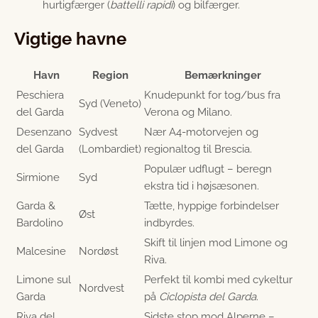
hurtigfærger (
battelli rapidi
) og bilfærger.
Vigtige havne
Havn
Region
Bemærkninger
Peschiera
Knudepunkt for tog/bus fra
Syd (Veneto)
del Garda
Verona og Milano.
Desenzano
Sydvest
Nær A4-motorvejen og
del Garda
(Lombardiet)
regionaltog til Brescia.
Populær udflugt – beregn
Sirmione
Syd
ekstra tid i højsæsonen.
Garda &
Tætte, hyppige forbindelser
Øst
Bardolino
indbyrdes.
Skift til linjen mod Limone og
Malcesine
Nordøst
Riva.
Limone sul
Perfekt til kombi med cykeltur
Nordvest
Garda
på
Ciclopista del Garda
.
Riva del
Sidste stop mod Alperne –