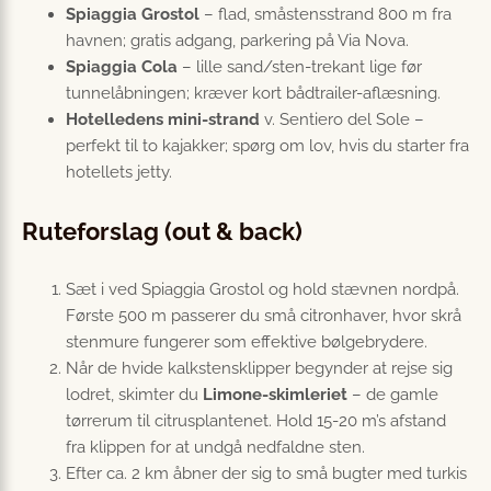
Spiaggia Grostol
– flad, småstensstrand 800 m fra
havnen; gratis adgang, parkering på Via Nova.
Spiaggia Cola
– lille sand/sten-trekant lige før
tunnelåbningen; kræver kort bådtrailer-aflæsning.
Hotelledens mini-strand
v. Sentiero del Sole –
perfekt til to kajakker; spørg om lov, hvis du starter fra
hotellets jetty.
Ruteforslag (out & back)
Sæt i ved Spiaggia Grostol og hold stævnen nordpå.
Første 500 m passerer du små citronhaver, hvor skrå
stenmure fungerer som effektive bølgebrydere.
Når de hvide kalkstensklipper begynder at rejse sig
lodret, skimter du
Limone-skimleriet
– de gamle
tørrerum til citrusplantenet. Hold 15-20 m’s afstand
fra klippen for at undgå nedfaldne sten.
Efter ca. 2 km åbner der sig to små bugter med turkis