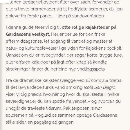
aftenen lægger et gyldent filter over søen, forvandler de
ellers travle promenader sig til fredfyldte scenerier, du kan
opleve fra første parket – lige på vandoverfladen.
I denne guide fører vi dig til
otte rolige kajaksteder på
Gardasøens vestkyst
. Her er der læ for den friske
eftermiddagsbrise, let adgang til vandet og masser af
natur- og kulturoplevelser lige uden for kajakkens cockpit.
Uanset om du er nybegynder, der søger korte, trygge ture,
eller erfaren kajakroer på jagt efter knap så kendte
strækninger, finder du her dine nye yndlingsspots.
Fra de dramatiske kalkstensvægge ved
Limone sul Garda
til det lavvandede turkis vand omkring
Isola San Biagio
viser vi dig præcis, hvornår og hvor du skal sætte i, hvilke
seværdigheder du kan spotte fra vandet – og hvordan du
undgår de travleste tidsrum. Pak tørposen, smør
solcremen på – og lad os sammen opdage Gardasøens
stille sider, én pagajtag ad gangen.