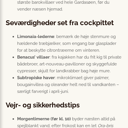
største barokvillaer ved hele Gardasøen, før du
vender næsen hjemad.
Seværdigheder set fra cockpittet
Limonaia-lederne
: bemærk de høje stenmure og
hældende træbjælker, som engang bar glasplader
for at beskytte citrontræerne om vinteren.
Benacus’ villaer
: fra kajakken har du frit kig til private
bådebroer, art-nouveau-pavilloner og skyggefulde
cypresser, skjult for landkrabber bag høje mure.
Subtropiske haver
: mikroklimaet giver palmer,
bougainvillea og oleander helt ned til vandkanten –
særligt farverigt i april-juni.
Vejr- og sikkerhedstips
Morgentimerne (før kl. 10)
byder næsten altid på
spejlblankt vand; efter frokost kan en let
Ora-bris