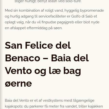
stiger hurtigt; benyt leash ved solo-ture.
Med sin kombination af roligt vand, hyggelig bypromenade
og hurtig adgang til servicefaciliteter er Golfo di Salò et
oplagt valg, når du vil finpudse pagajgreb eller blot nyde
en afslappet eftermiddag på søen.
San Felice del
Benaco – Baia del
Vento og læ bag
øerne
Baia del Vento er et af vestkystens mest tilgængelige
kajakspots: du parkerer få meter fra vandet, triller kajakken