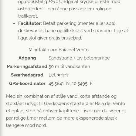
og oppustelig
PFD
. Undgå at krydse direkte mod
østbredden – den åbne passage er urolig og
trafikeret.
Faciliteter:
Betalt parkering (mønter eller app),
drikkevands-hane og lille kiosk ved stranden. Leje af
liggestol giver gratis brusebad.
Mini-fakta om Baia del Vento
Adgang
Sandstrand + lav betonrampe
Parkeringsafstand
50 m til vandkanten
Sværhedsgrad
Let ★☆☆
GPS-koordinater
45.5841° N, 10.5495° E
Med sin kombination af stille vand, korte afstande og
storslået udsigt til Gardasøens største ø er Baia del Vento
et oplagt stop på enhver kajakferie – især når du søger et
par rolige timer mellem de mere eksponerede stræk
længere mod nord.