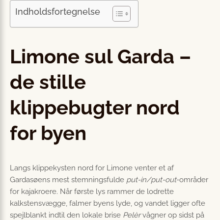
Indholdsfortegnelse
Limone sul Garda –
de stille
klippebugter nord
for byen
Langs klippekysten nord for Limone venter et af
Gardasøens mest stemningsfulde
put-in/put-out
-områder
for kajakroere. Når første lys rammer de lodrette
kalkstensvægge, falmer byens lyde, og vandet ligger ofte
spejlblankt indtil den lokale brise
Pelèr
vågner op sidst på