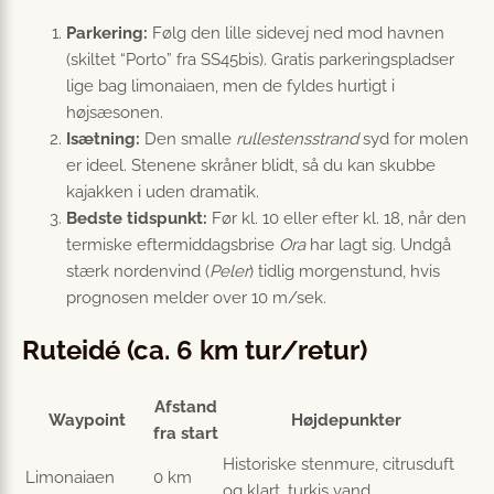
Parkering:
Følg den lille sidevej ned mod havnen
(skiltet “Porto” fra SS45bis). Gratis parkeringspladser
lige bag limonaiaen, men de fyldes hurtigt i
højsæsonen.
Isætning:
Den smalle
rullestensstrand
syd for molen
er ideel. Stenene skråner blidt, så du kan skubbe
kajakken i uden dramatik.
Bedste tidspunkt:
Før kl. 10 eller efter kl. 18, når den
termiske efter­middagsbrise
Ora
har lagt sig. Undgå
stærk nordenvind (
Peler
) tidlig morgen­stund, hvis
prognosen melder over 10 m/sek.
Ruteidé (ca. 6 km tur/retur)
Afstand
Waypoint
Højdepunkter
fra start
Historiske stenmure, citrusduft
Limonaiaen
0 km
og klart, turkis vand