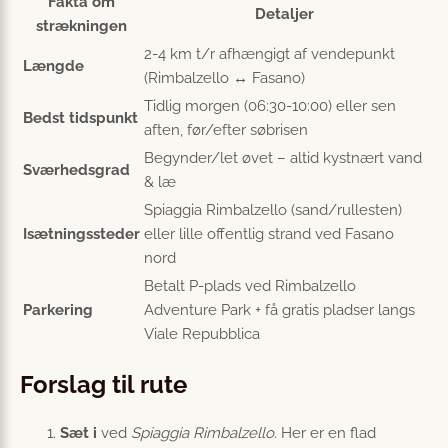
Fakta om
Detaljer
strækningen
2-4 km t/r afhængigt af vendepunkt
Længde
(Rimbalzello ↔ Fasano)
Tidlig morgen (06:30-10:00) eller sen
Bedst tidspunkt
aften, før/efter søbrisen
Begynder/let øvet – altid kystnært vand
Sværhedsgrad
& læ
Spiaggia Rimbalzello (sand/rullesten)
Isætningssteder
eller lille offentlig strand ved Fasano
nord
Betalt P-plads ved Rimbalzello
Parkering
Adventure Park + få gratis pladser langs
Viale Repubblica
Forslag til rute
Sæt i
ved
Spiaggia Rimbalzello
. Her er en flad