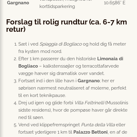
Gargnano
10.6586° E
korttids­parkering
Forslag til rolig rundtur (ca. 6-7 km
retur)
Sæt i ved
Spiaggia di Bogliaco
og hold dig få meter
fra kysten mod nord.
Efter 1 km passerer du den historiske
Limonaia di
Bogliaco
– kalkstenssøjler og terracottafarvede
vægge hæver sig dramatisk over vandet.
Fortsæt ind i den lille havn i
Gargnano
; her er
søbrisen nærmest neutraliseret af molerne, perfekt
til en kort teknikpause.
Drej ud igen og glide forbi
Villa Feltrinelli
(Mussolinis
sidste residens), hvor de pompøse haver går direkte
ned til søen.
Vend ved klippefremspringet
Punta della Villa
eller
fortsæt yderligere 1 km til
Palazzo Bettoni
, en af de