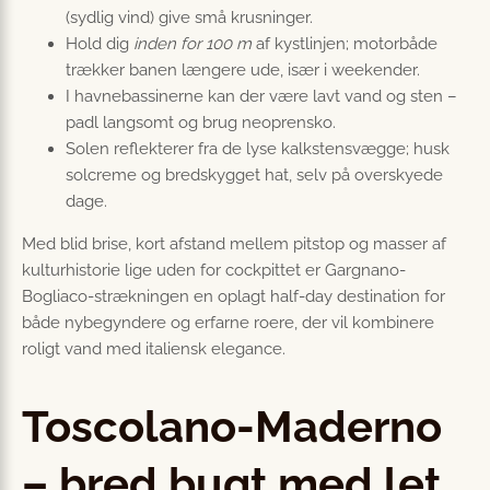
(sydlig vind) give små krusninger.
Hold dig
inden for 100 m
af kystlinjen; motorbåde
trækker banen længere ude, især i weekender.
I havnebassinerne kan der være lavt vand og sten –
padl langsomt og brug neopren­sko.
Solen reflekterer fra de lyse kalkstensvægge; husk
solcreme og bredskygget hat, selv på overskyede
dage.
Med blid brise, kort afstand mellem pitstop og masser af
kulturhistorie lige uden for cockpittet er Gargnano-
Bogliaco-strækningen en oplagt half-day destination for
både nybegyndere og erfarne roere, der vil kombinere
roligt vand med italiensk elegance.
Toscolano-Maderno
– bred bugt med let