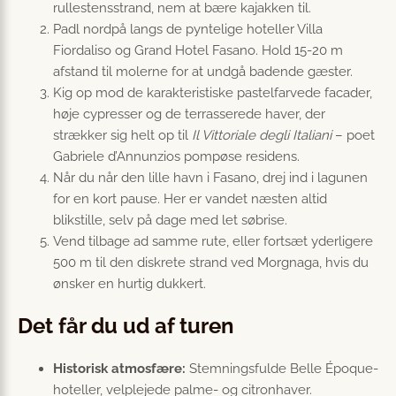
rullestensstrand, nem at bære kajakken til.
Padl nordpå langs de pyntelige hoteller Villa
Fiordaliso og Grand Hotel Fasano. Hold 15-20 m
afstand til molerne for at undgå badende gæster.
Kig op mod de karakteristiske pastelfarvede facader,
høje cypresser og de terrasserede haver, der
strækker sig helt op til
Il Vittoriale degli Italiani
– poet
Gabriele d’Annunzios pompøse residens.
Når du når den lille havn i Fasano, drej ind i lagunen
for en kort pause. Her er vandet næsten altid
blikstille, selv på dage med let søbrise.
Vend tilbage ad samme rute, eller fortsæt yderligere
500 m til den diskrete strand ved Morgnaga, hvis du
ønsker en hurtig dukkert.
Det får du ud af turen
Historisk atmosfære:
Stemningsfulde Belle Époque-
hoteller, velplejede palme- og citronhaver.