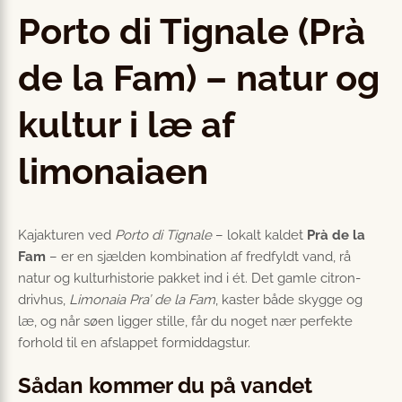
Porto di Tignale (Prà
de la Fam) – natur og
kultur i læ af
limonaiaen
Kajakturen ved
Porto di Tignale
– lokalt kaldet
Prà de la
Fam
– er en sjælden kombination af fredfyldt vand, rå
natur og kultur­historie pakket ind i ét. Det gamle citron­
drivhus,
Limonaia Pra’ de la Fam
, kaster både skygge og
læ, og når søen ligger stille, får du noget nær perfekte
forhold til en afslappet formiddagstur.
Sådan kommer du på vandet