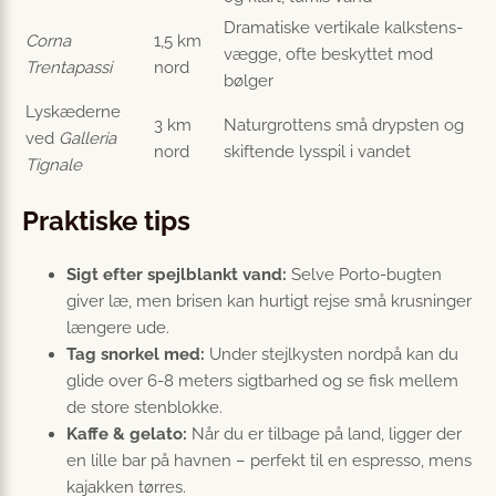
Dramatiske vertikale kalkstens­
Corna
1,5 km
vægge, ofte beskyttet mod
Trentapassi
nord
bølger
Lyskæderne
3 km
Naturgrottens små drypsten og
ved
Galleria
nord
skiftende lysspil i vandet
Tignale
Praktiske tips
Sigt efter spejlblankt vand:
Selve Porto-bugten
giver læ, men brisen kan hurtigt rejse små krusninger
længere ude.
Tag snorkel med:
Under stejlkysten nordpå kan du
glide over 6-8 meters sigtbarhed og se fisk mellem
de store stenblokke.
Kaffe & gelato:
Når du er tilbage på land, ligger der
en lille bar på havnen – perfekt til en espresso, mens
kajakken tørres.