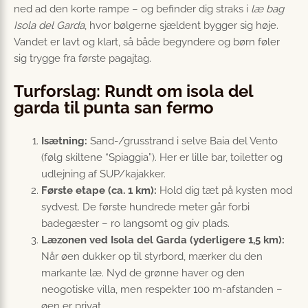
ned ad den korte rampe – og befinder dig straks i
læ bag
Isola del Garda
, hvor bølgerne sjældent bygger sig høje.
Vandet er lavt og klart, så både begyndere og børn føler
sig trygge fra første pagajtag.
Turforslag: Rundt om isola del
garda til punta san fermo
Isætning:
Sand-/grusstrand i selve Baia del Vento
(følg skiltene “Spiaggia”). Her er lille bar, toiletter og
udlejning af SUP/kajakker.
Første etape (ca. 1 km):
Hold dig tæt på kysten mod
sydvest. De første hundrede meter går forbi
badegæster – ro langsomt og giv plads.
Læzonen ved Isola del Garda (yderligere 1,5 km):
Når øen dukker op til styrbord, mærker du den
markante læ. Nyd de grønne haver og den
neogotiske villa, men respekter 100 m-afstanden –
øen er privat.