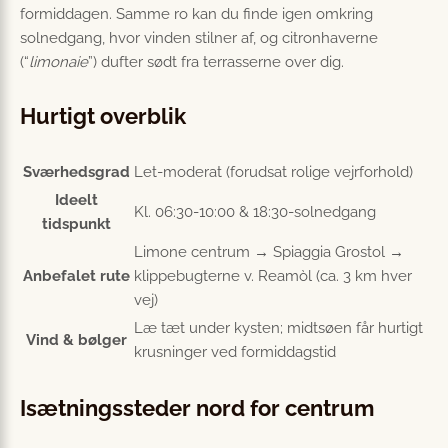
formiddagen. Samme ro kan du finde igen omkring
solnedgang, hvor vinden stilner af, og citronhaverne
(“
limonaie
”) dufter sødt fra terrasserne over dig.
Hurtigt overblik
Sværhedsgrad
Let-moderat (forudsat rolige vejrforhold)
Ideelt
Kl. 06:30-10:00 & 18:30-solnedgang
tidspunkt
Limone centrum → Spiaggia Grostol →
Anbefalet rute
klippebugterne v. Reamòl (ca. 3 km hver
vej)
Læ tæt under kysten; midtsøen får hurtigt
Vind & bølger
krusninger ved formiddagstid
Isætningssteder nord for centrum