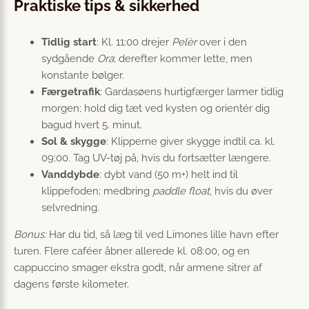
Praktiske tips & sikkerhed
Tidlig start
: Kl. 11:00 drejer
Pelèr
over i den
sydgående
Ora
; derefter kommer lette, men
konstante bølger.
Færgetrafik
: Gardasøens hurtigfærger larmer tidlig
morgen; hold dig tæt ved kysten og orientér dig
bagud hvert 5. minut.
Sol & skygge
: Klipperne giver skygge indtil ca. kl.
09:00. Tag UV-tøj på, hvis du fortsætter længere.
Vanddybde
: dybt vand (50 m+) helt ind til
klippefoden; medbring
paddle float
, hvis du øver
selvredning.
Bonus:
Har du tid, så læg til ved Limones lille havn efter
turen. Flere caféer åbner allerede kl. 08:00, og en
cappuccino smager ekstra godt, når armene sitrer af
dagens første kilometer.