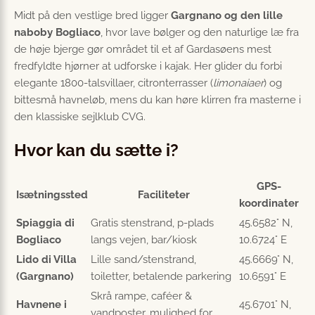
Midt på den vestlige bred ligger
Gargnano og den lille
naboby Bogliaco
, hvor lave bølger og den naturlige læ fra
de høje bjerge gør området til et af Gardasøens mest
fredfyldte hjørner at udforske i kajak. Her glider du forbi
elegante 1800-talsvillaer, citron­terrasser (
limonaiaer
) og
bittesmå havneløb, mens du kan høre klirren fra masterne i
den klassiske sejlklub CVG.
Hvor kan du sætte i?
GPS-
Isætningssted
Faciliteter
koordinater
Spiaggia di
Gratis stenstrand, p-plads
45.6582° N,
Bogliaco
langs vejen, bar/kiosk
10.6724° E
Lido di Villa
Lille sand/stenstrand,
45.6669° N,
(Gargnano)
toiletter, betalende parkering
10.6591° E
Skrå rampe, caféer &
Havnene i
45.6701° N,
vandposter, mulighed for