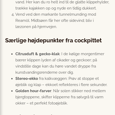
vand. Her kan du ro helt ind til de glatte klippehylder,
trække kajakken op og nyde en tidlig dukkert.
Vend ved den markante tunnelmunding mod
Reamòl. Midtsøen får her ofte sidevind; bliv i
læzonen på hjemvejen.
Særlige højdepunkter fra cockpittet
Citrusduft & gecko-klak
: I de kølige morgentimer
bærer klippen lyden af cikader og geckoer; på
vindstille dage kan du høre vandet dryppe fra
kunstvandingsrenderne over dig.
Stereo-ekko
fra kalkvæggen: Prøv at stoppe et
øjeblik og klap – ekkoet reflekteres i flere sekunder.
Golden hour-farver
: Når solen stikker ned mellem
bjergtoppene, skifter klipperne fra sølvgrå til varm
okker – et perfekt fotoøjeblik.