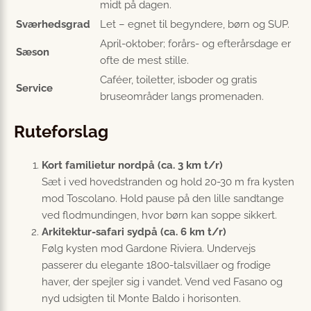
midt på dagen.
Sværhedsgrad
Let – egnet til begyndere, børn og SUP.
April-oktober; forårs- og efterårsdage er
Sæson
ofte de mest stille.
Caféer, toiletter, isboder og gratis
Service
bruseområder langs promenaden.
Ruteforslag
Kort familietur nordpå (ca. 3 km t/r)
Sæt i ved hovedstranden og hold 20-30 m fra kysten
mod Toscolano. Hold pause på den lille sandtange
ved flodmundingen, hvor børn kan soppe sikkert.
Arkitektur-safari sydpå (ca. 6 km t/r)
Følg kysten mod Gardone Riviera. Undervejs
passerer du elegante 1800-talsvillaer og frodige
haver, der spejler sig i vandet. Vend ved Fasano og
nyd udsigten til Monte Baldo i horisonten.