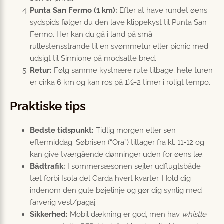
Punta San Fermo (1 km):
Efter at have rundet øens
sydspids følger du den lave klippekyst til Punta San
Fermo. Her kan du gå i land på små
rullestensstrande til en svømmetur eller picnic med
udsigt til Sirmione på modsatte bred.
Retur:
Følg samme kystnære rute tilbage; hele turen
er cirka 6 km og kan ros på 1½-2 timer i roligt tempo.
Praktiske tips
Bedste tidspunkt:
Tidlig morgen eller sen
eftermiddag. Søbrisen (“Ora”) tiltager fra kl. 11-12 og
kan give tværgående dønninger uden for øens læ.
Bådtrafik:
I sommersæsonen sejler udflugtsbåde
tæt forbi Isola del Garda hvert kvarter. Hold dig
indenom den gule bøjelinje og gør dig synlig med
farverig vest/pagaj.
Sikkerhed:
Mobil dækning er god, men hav
whistle