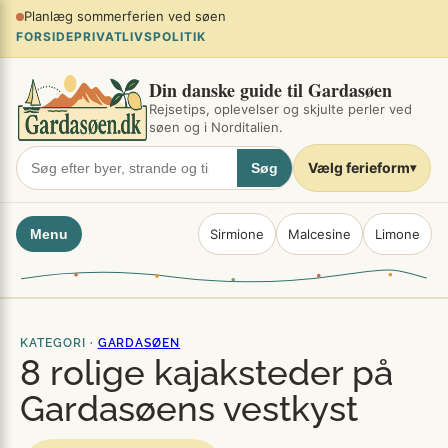
Spring
Planlæg sommerferien ved søen
×
til
FORSIDE
PRIVATLIVSPOLITIK
indhold
Din danske guide til Gardasøen
Rejsetips, oplevelser og skjulte perler ved
søen og i Norditalien.
Vælg ferieform
Søg
▾
Menu
Sirmione
Malcesine
Limone
KATEGORI ·
GARDASØEN
8 rolige kajaksteder på
Gardasøens vestkyst