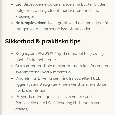
Læ:
Badebroerne og de mange små bugter bryder
bølgerne, så du sjældent møder mere end små
krusninger.
Naturoplevelser:
Klart, grønt vand og smukt lys, når
morgensolen rammer de lyse stenfacader.
Sikkerhed & praktiske tips
Brug
kajak- eller SUP-flag
, da området har jævnligt
bådtrafik fra hotellerne.
Om sommeren: hold minimum 100 m fra afmærkede
svømmezoner ved Rimbalzello.
Vindretning: Bliver brisen frisk fra syd efter kl. 11,
ligger kysten stadig i læ – men vend om, hvis du ser
hvide skumtoppe.
Rejser du uden egen kajak, kan du leje ved
Rimbalzello eller i Salò (levering til stranden kan
aftales).