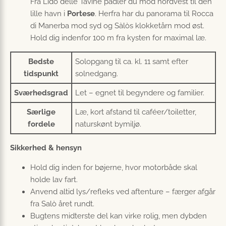
Fra Lido delle Tavine padler du mod nordvest til den
lille havn i
Portese
. Herfra har du panorama til Rocca
di Manerba mod syd og Sàlòs klokketårn mod øst.
Hold dig indenfor 100 m fra kysten for maximal læ.
Bedste
Solopgang til ca. kl. 11 samt efter
tidspunkt
solnedgang.
Sværhedsgrad
Let – egnet til begyndere og familier.
Særlige
Læ, kort afstand til caféer/toiletter,
fordele
naturskønt bymiljø.
Sikkerhed & hensyn
Hold dig inden for bøjerne, hvor motorbåde skal
holde lav fart.
Anvend altid lys/refleks ved aftenture – færger afgår
fra Salò året rundt.
Bugtens midterste del kan virke rolig, men dybden