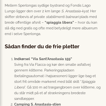
Mellem Sperlongas sydlige bystrand og Fondis Lago
Lungo ligger den over 2 km lange
S. Anastasia-kyst
. Her
skifter stribevis af private
stabilimenti balneari
plads med
brede offentlige afsnit –
“spiaggia libera”
– hvor du kan
slå dig ned gratis og ofte med betydeligt mere albuerum
end i selve Sperlonga.
Sådan finder du de frie pletter
Indkørsel “Via Sant’Anastasia 159”
Sving fra Via Flacca og kør den smalle asfaltvej
gennem klitterne. Parkeringspladsen
(betalingsautomat i højsæsonen) ligger lige bag et
stort frit område markeret med blåt skilt “
Spiaggia
Libera
”. Gå 100 m ad trægangbroen over klitterne, og
du står midt på et af strækningens bredeste
sandtæpper.
Camping S. Anastasia-stien