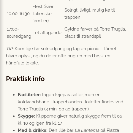
Flest (især
Solrigt, livligt, mulig kø til
10:00-16:30
italienske
trappen
familier)
17:00-
Gyldne farver på Torre Truglia,
Let aftagende
solnedgang
plads til strandspil
TIP:
Kom lige før solnedgang og tag en picnic – tårnet
bliver oplyst, og du deler ofte bugten med højst en
håndfuld lokale.
Praktisk info
Faciliteter:
Ingen lejeparasoller, men en
koldvandshane i trappebunden. Toiletter findes ved
Torre Truglia (3 min. op ad trappen).
Skygge:
Klipperne giver naturlig skygge frem til ca.
kl. 10 og igen fra kl. 17.
Mad & drikke:
Den lille bar
La Lanterna
på Piazza