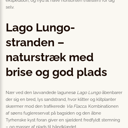
ekspedition, og nyd at have horisonten (næsten) for dig
selv.
Lago Lungo-
stranden –
naturstræk med
brise og god plads
Nær ved den lavvandede lagunesø
Lago Lungo
åbenbarer
der sig en bred, lys sandstrand, hvor klitter og klitplanter
skærmer mod den trafikerede
Via Flacca
. Kombinationen
af søens fuglereservat på bagsiden og den åbne
Tyrhenske kyst foran giver en sjældent fredfyldt stemning
– og masser af plads til håndklædet.