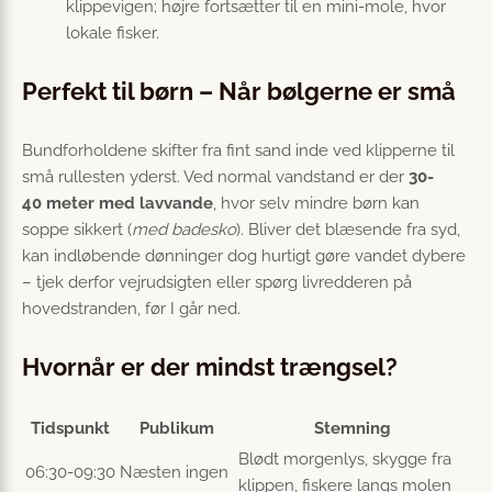
klippevigen; højre fortsætter til en mini-mole, hvor
lokale fisker.
Perfekt til børn – Når bølgerne er små
Bundforholdene skifter fra fint sand inde ved klipperne til
små rullesten yderst. Ved normal vandstand er der
30-
40 meter med lavvande
, hvor selv mindre børn kan
soppe sikkert (
med badesko
). Bliver det blæsende fra syd,
kan indløbende dønninger dog hurtigt gøre vandet dybere
– tjek derfor vejrudsigten eller spørg livredderen på
hovedstranden, før I går ned.
Hvornår er der mindst trængsel?
Tidspunkt
Publikum
Stemning
Blødt morgenlys, skygge fra
06:30-09:30
Næsten ingen
klippen, fiskere langs molen