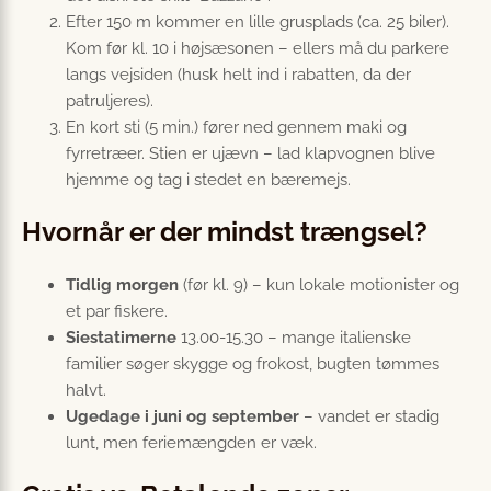
Efter 150 m kommer en lille grusplads (ca. 25 biler).
Kom før kl. 10 i højsæsonen – ellers må du parkere
langs vejsiden (husk helt ind i rabatten, da der
patruljeres).
En kort sti (5 min.) fører ned gennem maki og
fyrretræer. Stien er ujævn – lad klapvognen blive
hjemme og tag i stedet en bæremejs.
Hvornår er der mindst trængsel?
Tidlig morgen
(før kl. 9) – kun lokale motionister og
et par fiskere.
Siestatimerne
13.00-15.30 – mange italienske
familier søger skygge og frokost, bugten tømmes
halvt.
Ugedage i juni og september
– vandet er stadig
lunt, men feriemængden er væk.