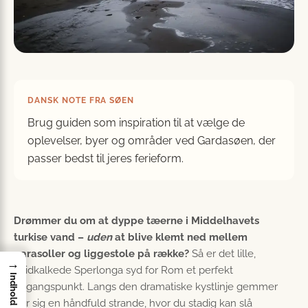
DANSK NOTE FRA SØEN
Brug guiden som inspiration til at vælge de
oplevelser, byer og områder ved Gardasøen, der
passer bedst til jeres ferieform.
Drømmer du om at dyppe tæerne i Middelhavets
turkise vand –
uden
at blive klemt ned mellem
parasoller og liggestole på række?
Så er det lille,
→
hvidkalkede Sperlonga syd for Rom et perfekt
Indhold
udgangspunkt. Langs den dramatiske kystlinje gemmer
der sig en håndfuld strande, hvor du stadig kan slå