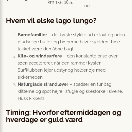
km 17,5-18,5.
ind.
Hvem vil elske lago lungo?
Børnefamilier
– det første stykke ud er lavt og uden
pludselige huller, og bølgerne bliver sjældent høje
takket være den åbne bugt.
Kite- og windsurfere
– den konstante brise over
søen accelererer, når den rammer kysten.
Surfklubben lejer udstyr og holder øje med
sikkerheden.
Naturglade strandløver
– spadser en tur bag
klitterne og spot hejre, isfugle og skestorke i sivene.
Husk kikkert!
Timing: Hvorfor eftermiddagen og
hverdage er guld værd