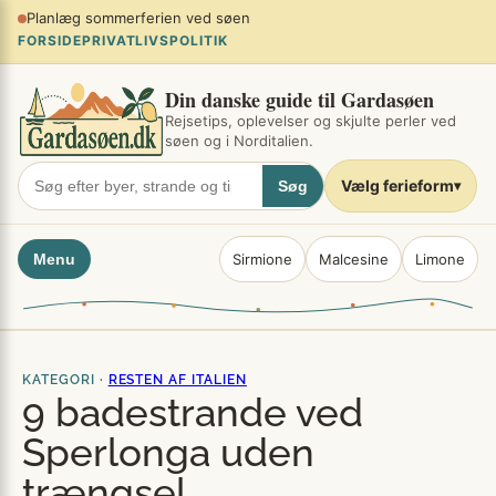
Spring
Planlæg sommerferien ved søen
×
til
FORSIDE
PRIVATLIVSPOLITIK
indhold
Din danske guide til Gardasøen
Rejsetips, oplevelser og skjulte perler ved
søen og i Norditalien.
Vælg ferieform
Søg
▾
Menu
Sirmione
Malcesine
Limone
KATEGORI ·
RESTEN AF ITALIEN
9 badestrande ved
Sperlonga uden
trængsel