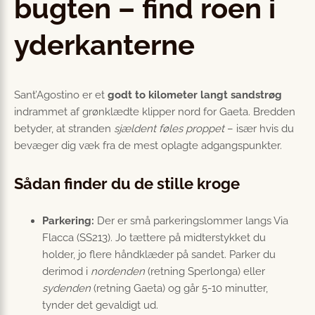
bugten – find roen i
yderkanterne
Sant’Agostino er et
godt to kilometer langt sandstrøg
indrammet af grønklædte klipper nord for Gaeta. Bredden
betyder, at stranden
sjældent føles proppet
– især hvis du
bevæger dig væk fra de mest oplagte adgangspunkter.
Sådan finder du de stille kroge
Parkering:
Der er små parkeringslommer langs Via
Flacca (SS213). Jo tættere på midterstykket du
holder, jo flere håndklæder på sandet. Parker du
derimod i
nordenden
(retning Sperlonga) eller
sydenden
(retning Gaeta) og går 5-10 minutter,
tynder det gevaldigt ud.