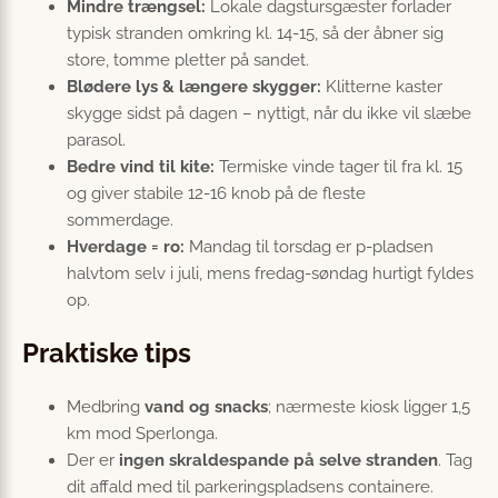
Mindre trængsel:
Lokale dagstursgæster forlader
typisk stranden omkring kl. 14-15, så der åbner sig
store, tomme pletter på sandet.
Blødere lys & længere skygger:
Klitterne kaster
skygge sidst på dagen – nyttigt, når du ikke vil slæbe
parasol.
Bedre vind til kite:
Termiske vinde tager til fra kl. 15
og giver stabile 12-16 knob på de fleste
sommerdage.
Hverdage = ro:
Mandag til torsdag er p-pladsen
halvtom selv i juli, mens fredag-søndag hurtigt fyldes
op.
Praktiske tips
Medbring
vand og snacks
; nærmeste kiosk ligger 1,5
km mod Sperlonga.
Der er
ingen skraldespande på selve stranden
. Tag
dit affald med til parkeringspladsens containere.