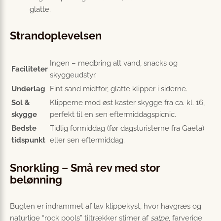
glatte.
Strandoplevelsen
Ingen – medbring alt vand, snacks og
Faciliteter
skyggeudstyr.
Underlag
Fint sand midtfor, glatte klipper i siderne.
Sol &
Klipperne mod øst kaster skygge fra ca. kl. 16,
skygge
perfekt til en sen eftermiddagspicnic.
Bedste
Tidlig formiddag (før dagsturisterne fra Gaeta)
tidspunkt
eller sen eftermiddag.
Snorkling – Små rev med stor
belønning
Bugten er indrammet af lav klippekyst, hvor havgræs og
naturlige “rock pools” tiltrækker stimer af
salpe
, farverige