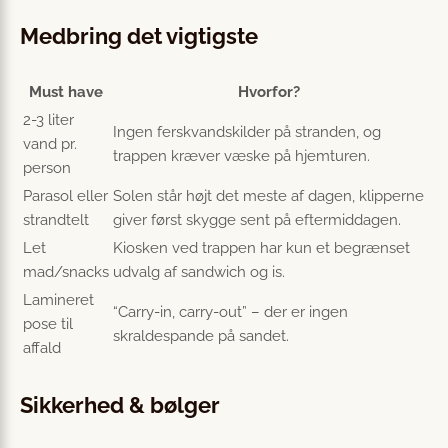
Medbring det vigtigste
Must have
Hvorfor?
2-3 liter
Ingen ferskvandskilder på stranden, og
vand pr.
trappen kræver væske på hjemturen.
person
Parasol eller
Solen står højt det meste af dagen, klipperne
strandtelt
giver først skygge sent på eftermiddagen.
Let
Kiosken ved trappen har kun et begrænset
mad/snacks
udvalg af sandwich og is.
Lamineret
“Carry-in, carry-out” – der er ingen
pose til
skraldespande på sandet.
affald
Sikkerhed & bølger