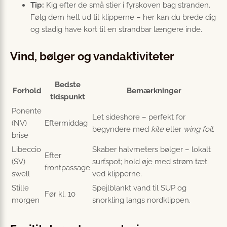
Tip:
Kig efter de små stier i fyrskoven bag stranden.
Følg dem helt ud til klipperne – her kan du brede dig
og stadig have kort til en strandbar længere inde.
Vind, bølger og vandaktiviteter
Bedste
Forhold
Bemærkninger
tidspunkt
Ponente
Let sideshore – perfekt for
(NV)
Eftermiddag
begyndere med
kite
eller
wing foil
.
brise
Libeccio
Skaber halvmeters bølger – lokalt
Efter
(SV)
surfspot; hold øje med strøm tæt
frontpassage
swell
ved klipperne.
Stille
Spejlblankt vand til SUP og
Før kl. 10
morgen
snorkling langs nordklippen.