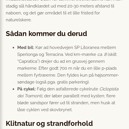
stadig slå håndklædet ud med 20-30 meters afstand til
naboen, og det gør området til et lille fristed for
naturelskere.
Sådan kommer du derud
Med bil:
Kør ad hovedvejen SP Litoranea mellem
Sperlonga og Terracina. Ved km-mærke
ca. 8
(skilt
“Capratica”) drejer du ad en grusvej gennem
markerne. Efter godt 700 m når du en lille p-plads
mellem fyrtræerne. Den fyldes kun på højsommer-
søndage (også pga. gratis parkering).
På cykel:
Følg den asfalterede cykelrute
Ciclopista
dei Tramonti
, der løber parallelt med kysten; flere
bløde sandspor fører ud til stranden, men husk at
låse cyklen ved skovbrynet.
Klitnatur og strandforhold