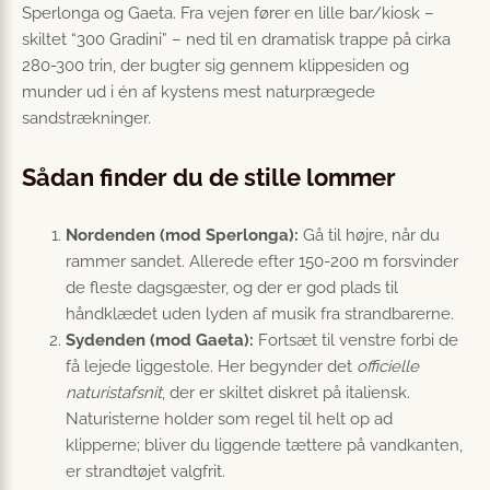
Sperlonga og Gaeta. Fra vejen fører en lille bar/kiosk –
skiltet “300 Gradini” – ned til en dramatisk trappe på cirka
280-300 trin, der bugter sig gennem klippesiden og
munder ud i én af kystens mest naturprægede
sandstrækninger.
Sådan finder du de stille lommer
Nordenden (mod Sperlonga):
Gå til højre, når du
rammer sandet. Allerede efter 150-200 m forsvinder
de fleste dagsgæster, og der er god plads til
håndklædet uden lyden af musik fra strandbarerne.
Sydenden (mod Gaeta):
Fortsæt til venstre forbi de
få lejede liggestole. Her begynder det
officielle
naturistafsnit
, der er skiltet diskret på italiensk.
Naturisterne holder som regel til helt op ad
klipperne; bliver du liggende tættere på vandkanten,
er strandtøjet valgfrit.