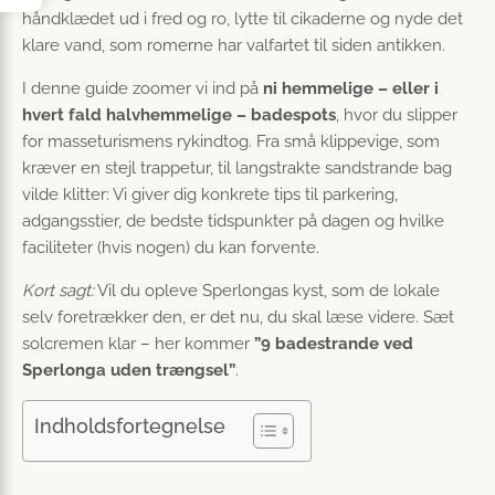
håndklædet ud i fred og ro, lytte til cikaderne og nyde det
klare vand, som romerne har valfartet til siden antikken.
I denne guide zoomer vi ind på
ni hemmelige – eller i
hvert fald halvhemmelige – badespots
, hvor du slipper
for masseturismens rykindtog. Fra små klippevige, som
kræver en stejl trappetur, til langstrakte sandstrande bag
vilde klitter: Vi giver dig konkrete tips til parkering,
adgangsstier, de bedste tidspunkter på dagen og hvilke
faciliteter (hvis nogen) du kan forvente.
Kort sagt:
Vil du opleve Sperlongas kyst, som de lokale
selv foretrækker den, er det nu, du skal læse videre. Sæt
solcremen klar – her kommer
”9 badestrande ved
Sperlonga uden trængsel”
.
Indholdsfortegnelse