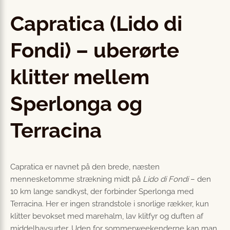
Capratica (Lido di
Fondi) – uberørte
klitter mellem
Sperlonga og
Terracina
Capratica er navnet på den brede, næsten
mennesketomme strækning midt på
Lido di Fondi
– den
10 km lange sandkyst, der forbinder Sperlonga med
Terracina. Her er ingen strandstole i snorlige rækker, kun
klitter bevokset med marehalm, lav klitfyr og duften af
middelhavsurter. Uden for sommerweekenderne kan man