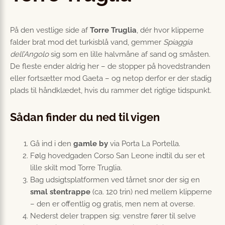
På den vestlige side af
Torre Truglia
, dér hvor klipperne
falder brat mod det turkisblå vand, gemmer
Spiaggia
dell’Angolo
sig som en lille halvmåne af sand og småsten.
De fleste ender aldrig her – de stopper på hovedstranden
eller fortsætter mod Gaeta – og netop derfor er der stadig
plads til håndklædet, hvis du rammer det rigtige tidspunkt.
Sådan finder du ned til vigen
Gå ind i den
gamle by
via Porta La Portella.
Følg hovedgaden Corso San Leone indtil du ser et
lille skilt mod Torre Truglia.
Bag udsigtsplatformen ved tårnet snor der sig en
smal stentrappe
(ca. 120 trin) ned mellem klipperne
– den er offentlig og gratis, men nem at overse.
Nederst deler trappen sig: venstre fører til selve