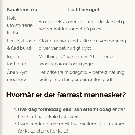
Karakteristika
Tip til besøget
Høje,
Brug de eksisterende stier – de skrøbelige
uforstyrrede
rødder holder sandet på plads
klitter
Fint, lyst sand
Sikker for børn ved stille vejr; ved dønning
& flad bund
bliver vandet hurtigt dybt
Ingen
Medbring
alt
: vand (min. 2 l pr. pers.),
faciliteter
snacks, parasol og skygge
Åben kyst
Let brise fra middagstid – perfekt naturlig
mod VSV
køling, men fastgør parasollen godt
Hvornår er der færrest mennesker?
Hverdag formiddag eller sen eftermiddag
er der
højest et par lokale lystfiskere.
I weekender er der mest tryk mellem kl. 11-15; kom
før kl. 10 eller efter kl. 16.