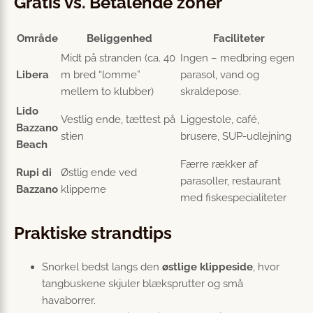
Gratis vs. Betalende zoner
Område
Beliggenhed
Faciliteter
Midt på stranden (ca. 40
Ingen – medbring egen
Libera
m bred “lomme”
parasol, vand og
mellem to klubber)
skraldepose.
Lido
Vestlig ende, tættest på
Liggestole, café,
Bazzano
stien
brusere, SUP-udlejning
Beach
Færre rækker af
Rupi di
Østlig ende ved
parasoller, restaurant
Bazzano
klipperne
med fiskespecialiteter
Praktiske strandtips
Snorkel bedst langs den
østlige klippeside
, hvor
tangbuskene skjuler blæksprutter og små
havaborrer.