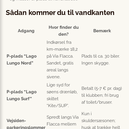
Sådan kommer du til vandkanten
Hvor finder du
Adgang
Bemærk
den?
Indkørsel fra
km-mærke 18,2
P-plads “Lago
på Via Flacca.
Plads til ca. 30 biler.
Lungo Nord”
Sandet, gratis
Ingen skygge.
areal langs
sivene.
Lige syd for
Betalt (5-7 € pr. dag)
P-plads “Lago
søens drænløb,
til klubben; fri brug
Lungo Surf”
skiltet
af toilet/bruser.
“Kite/SUP”.
Kun i
Spredt langs Via
Vejsiden-
skuldersæsonen;
Flacca mellem
parkeringslommer
husk at trække helt