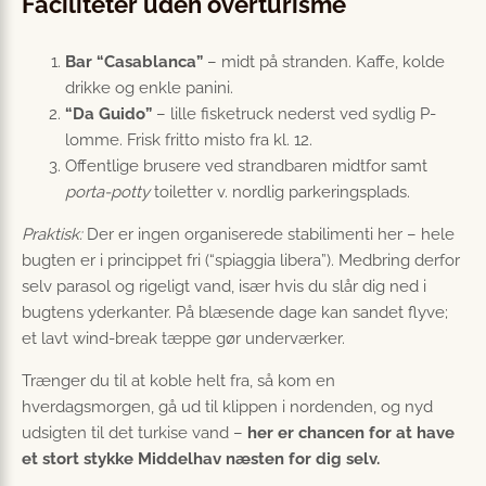
Faciliteter uden overturisme
Bar “Casablanca”
– midt på stranden. Kaffe, kolde
drikke og enkle panini.
“Da Guido”
– lille fisketruck nederst ved sydlig P-
lomme. Frisk fritto misto fra kl. 12.
Offentlige brusere ved strandbaren midtfor samt
porta-potty
toiletter v. nordlig parkeringsplads.
Praktisk:
Der er ingen organiserede
stabilimenti
her – hele
bugten er i princippet fri (“spiaggia libera”). Medbring derfor
selv parasol og rigeligt vand, især hvis du slår dig ned i
bugtens yderkanter. På blæsende dage kan sandet flyve;
et lavt wind-break tæppe gør underværker.
Trænger du til at koble helt fra, så kom en
hverdagsmorgen, gå ud til klippen i nordenden, og nyd
udsigten til det turkise vand –
her er chancen for at have
et stort stykke Middelhav næsten for dig selv.