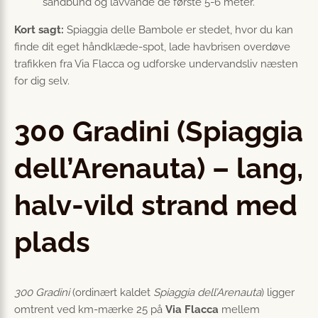
sandbund og lavvande de første 5-6 meter.
Kort sagt:
Spiaggia delle Bambole er stedet, hvor du kan
finde dit eget håndklæde-spot, lade havbrisen overdøve
trafikken fra Via Flacca og udforske undervandsliv næsten
for dig selv.
300 Gradini (Spiaggia
dell’Arenauta) – lang,
halv-vild strand med
plads
300 Gradini
(ordinært kaldet
Spiaggia dell’Arenauta
) ligger
omtrent ved km-mærke 25 på
Via Flacca
mellem