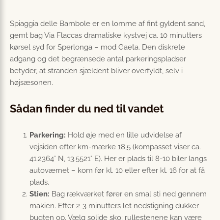
Spiaggia delle Bambole er en lomme af fint gyldent sand,
gemt bag Via Flaccas dramatiske kystvej ca. 10 minutters
kørsel syd for Sperlonga – mod Gaeta. Den diskrete
adgang og det begrænsede antal parkeringspladser
betyder, at stranden sjældent bliver overfyldt, selv i
højsæsonen.
Sådan finder du ned til vandet
Parkering:
Hold øje med en lille udvidelse af
vejsiden efter km-mærke 18,5 (kompasset viser ca.
41.2364° N, 13.5521° E). Her er plads til 8-10 biler langs
autoværnet – kom før kl. 10 eller efter kl. 16 for at få
plads.
Stien:
Bag rækværket fører en smal sti ned gennem
makien. Efter 2-3 minutters let nedstigning dukker
bugten op. Vælg solide sko; rullestenene kan være