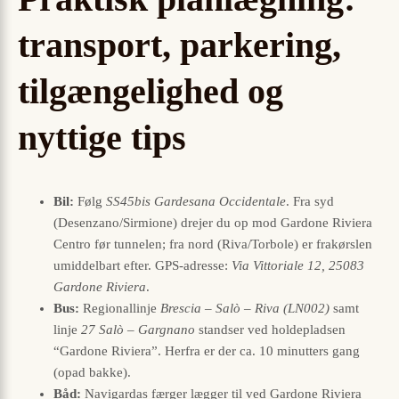
transport, parkering,
tilgængelighed og
nyttige tips
Bil:
Følg
SS45bis Gardesana Occidentale
. Fra syd
(Desenzano/Sirmione) drejer du op mod Gardone Riviera
Centro før tunnelen; fra nord (Riva/Torbole) er frakørslen
umiddelbart efter. GPS-adresse:
Via Vittoriale 12, 25083
Gardone Riviera
.
Bus:
Regionallinje
Brescia – Salò – Riva (LN002)
samt
linje
27 Salò – Gargnano
standser ved holdepladsen
“Gardone Riviera”. Herfra er der ca. 10 minutters gang
(opad bakke).
Båd:
Navigardas færger lægger til ved Gardone Riviera