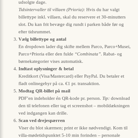
udsolgte dage.
Tidsintervaller til villaen (Prioria):
Hvis du har valgt
billettype inkl. villaen, skal du reservere et 30-minutters
slot. Du kan frit bevæge dig rundt i parken både før og
efter tidsrummet.
Vælg billettype og antal
En dropdown lader dig skifte mellem Parco, Parco+Musei,
Parco+Prioria eller den fulde
“Combinata”
. Rabat- og
børnekategorier vises automatisk.
Indtast oplysninger & betal
Kreditkort (Visa/Mastercard) eller PayPal. Du betaler et
fladt onlinegebyr på ca. €1 pr. transaktion.
Modtag QR-billet på mail
PDF’en indeholder én QR-kode pr. person.
Tip:
download
den til telefonen eller tag et screenshot – mobildækningen
ved indgangen kan drille.
Scan ved drejespærren
Viser du blot skærmen; print er ikke nødvendigt. Kom til
villa-mødetidspunktet 5-10 min forinden – personale