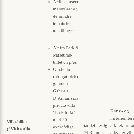
Arditi-museet,
mausoleet og
de mindre
tematiske
udstillinger.
Alt fra Park &
Museums-
billetten
plus
Guidet tur
(obligatorisk)
gennem
Gabriele
D’Annunzios
private villa
Kunst- og
“La Prioria”
historieinter
med 20
Villa-billet
Samlet besøg
arkitektur­nø
overdådigt
(“Visita alla
2½-3 timer.
alle, der vil 
dekorerede