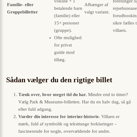
voksne + 1
foreninger o
Familie- eller
Afhænger af
betalende barn
rejsebureaue
Gruppebilletter
valgt variant.
(familie) eller
forud­bookin
15+ personer
sikre fælles ti
(gruppe).
villaen.
Ofte mulighed
for privat
guide mod
tillæg.
Sådan vælger du den rigtige billet
Tænk over, hvor meget tid du har.
Mindre end to timer?
Vælg Park & Museums-billetten. Har du en halv dag, så gå
efter fuld adgang.
Vurder din interesse for interiør-historie.
Villaen er
mørk, fuld af symbolik og teksttunge forklaringer –
fascinerende for nogle, overvældende for andre.