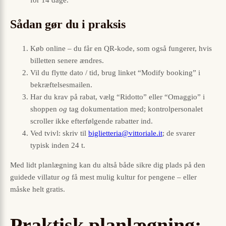
for 14 dage.
Sådan gør du i praksis
Køb online – du får en QR-kode, som også fungerer, hvis
billetten senere ændres.
Vil du flytte dato / tid, brug linket “Modify booking” i
bekræftelses­mailen.
Har du krav på rabat, vælg “Ridotto” eller “Omaggio” i
shoppen
og
tag dokumentation med; kontrol­personalet
scroller ikke efterfølgende rabatter ind.
Ved tvivl: skriv til
biglietteria@vittoriale.it
; de svarer
typisk inden 24 t.
Med lidt planlægning kan du altså både sikre dig plads på den
guidede villatur
og
få mest mulig kultur for pengene – eller
måske helt gratis.
Praktisk planlægning: