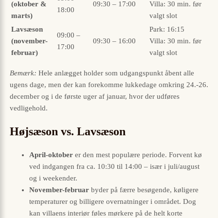
(oktober &
09:30 – 17:00
Villa: 30 min. før
18:00
marts)
valgt slot
Lavsæson
Park: 16:15
09:00 –
(november-
09:30 – 16:00
Villa: 30 min. før
17:00
februar)
valgt slot
Bemærk:
Hele anlægget holder som udgangspunkt åbent alle
ugens dage, men der kan forekomme lukkedage omkring 24.-26.
december og i de første uger af januar, hvor der udføres
vedligehold.
Højsæson vs. Lavsæson
April-oktober
er den mest populære periode. Forvent kø
ved indgangen fra ca. 10:30 til 14:00 – især i juli/august
og i weekender.
November-februar
byder på færre besøgende, køligere
temperaturer og billigere overnatninger i området. Dog
kan villaens interiør føles mørkere på de helt korte