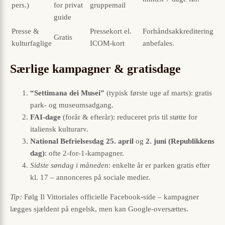
pers.)
for privat
gruppemail
guide
Presse &
Pressekort el.
Forhåndsakkreditering
Gratis
kulturfaglige
ICOM-kort
anbefales.
Særlige kampagner & gratisdage
“Settimana dei Musei”
(typisk første uge af marts): gratis
park- og museumsadgang.
FAI-dage
(forår & efterår): reduceret pris til støtte for
italiensk kulturarv.
National Befrielsesdag 25. april
og
2. juni (Republikkens
dag)
: ofte 2-for-1-kampagner.
Sidste søndag i måneden
: enkelte år er parken gratis efter
kl. 17 – annonceres på sociale medier.
Tip:
Følg Il Vittoriales officielle Facebook-side – kampagner
lægges sjældent på engelsk, men kan Google-oversættes.