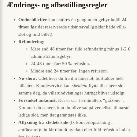
Ændrings- og afbestillingsregler
Onlinebilletter
kan ændres én gang uden gebyr indtil
24
timer før
det reserverede tids­interval (gælder både villa-
slot og fuld billet).
Refundering
:
Mere end 48 timer før: fuld refundering minus 1-2 €
administrationsgebyr.
24-48 timer før: 50 % refusion.
Mindre end 24 timer før: Ingen refusion.
No-show
: Udebliver du fra din timeslot, bortfalder hele
billetten. Kundeservice kan
sjældent
flytte til senere slot
samme dag, da villarundvisninger hurtigt bliver udsolgt.
Forsinket ankomst
: Der er ca. 15 minutters “gråzone”.
Kommer du senere, kan du blive sat på venteliste til næste
ledige slot, men det garanteres ikke.
Aflysning fra stedets side
(fx koncertopsætning i
amfiteatret): du får tilbudt ny dato eller fuld refusion inden