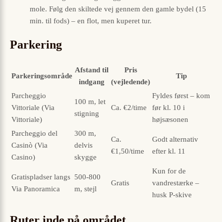
mole. Følg den skiltede vej gennem den gamle bydel (15
min. til fods) – en flot, men kuperet tur.
Parkering
Afstand til
Pris
Parkeringsområde
Tip
indgang
(vejledende)
Parcheggio
Fyldes først – kom
100 m, let
Vittoriale (Via
Ca. €2/time
før kl. 10 i
stigning
Vittoriale)
højsæsonen
Parcheggio del
300 m,
Ca.
Godt alternativ
Casinò (Via
delvis
€1,50/time
efter kl. 11
Casino)
skygge
Kun for de
Gratispladser langs
500-800
Gratis
vandrestærke –
Via Panoramica
m, stejl
husk P-skive
Ruter inde på området