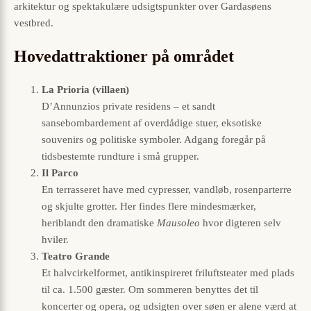
arkitektur og spektakulære udsigtspunkter over Gardasøens
vestbred.
Hovedattraktioner på området
La Prioria (villaen)
D’Annunzios private residens – et sandt
sansebombardement af overdådige stuer, eksotiske
souvenirs og politiske symboler. Adgang foregår på
tidsbestemte rundture i små grupper.
Il Parco
En terrasseret have med cypresser, vandløb, rosenparterre
og skjulte grotter. Her findes flere mindesmærker,
heriblandt den dramatiske
Mausoleo
hvor digteren selv
hviler.
Teatro Grande
Et halvcirkelformet, antikinspireret friluftsteater med plads
til ca. 1.500 gæster. Om sommeren benyttes det til
koncerter og opera, og udsigten over søen er alene værd at