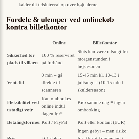
kalder dit tidsinterval op over højttalerne.
Fordele & ulemper ved onlinekøb
kontra billetkontor
Online
Billetkontor
Slots kan være udsolgt fra
Sikkerhed for
100 % reserveret
morgenstunden i
plads til villaen
på forhånd
højsæsonen
0 min – gå
15-45 min kl. 10-13 i
Ventetid
direkte til
juli/august (10-15 min i
scanneren
skuldersæson)
Kan ombookes
Fleksibilitet ved
Køb samme dag = ingen
online indtil
ustadigt vejr
ombooking
dagen før*
Betalingsformer
Kort / PayPal
Kort eller kontant (EUR)
Ingen gebyr – men risiko
Pris
+€1 gebyr
for ikke at komme ind i