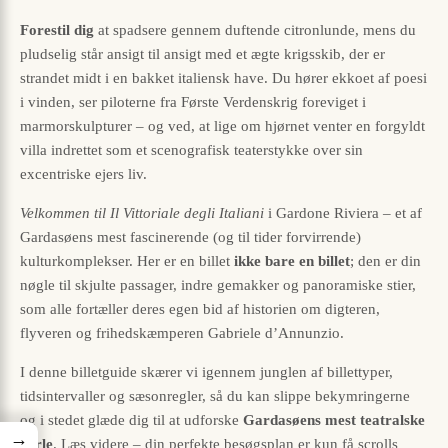
Forestil dig
at spadsere gennem duftende citronlunde, mens du
pludselig står ansigt til ansigt med et ægte krigsskib, der er
strandet midt i en bakket italiensk have. Du hører ekkoet af poesi
i vinden, ser piloterne fra Første Verdenskrig foreviget i
marmorskulpturer – og ved, at lige om hjørnet venter en forgyldt
villa indrettet som et scenografisk teaterstykke over sin
excentriske ejers liv.
Velkommen til Il Vittoriale degli Italiani
i Gardone Riviera – et af
Gardasøens mest fascinerende (og til tider forvirrende)
kulturkomplekser. Her er en billet
ikke bare en billet
; den er din
nøgle til skjulte passager, indre gemakker og panoramiske stier,
som alle fortæller deres egen bid af historien om digteren,
flyveren og frihedskæmperen Gabriele d’Annunzio.
I denne billetguide skærer vi igennem junglen af billettyper,
tidsintervaller og sæsonregler, så du kan slippe bekymringerne
og i stedet glæde dig til at udforske
Gardasøens mest teatralske
→
perle
. Læs videre – din perfekte besøgsplan er kun få scrolls