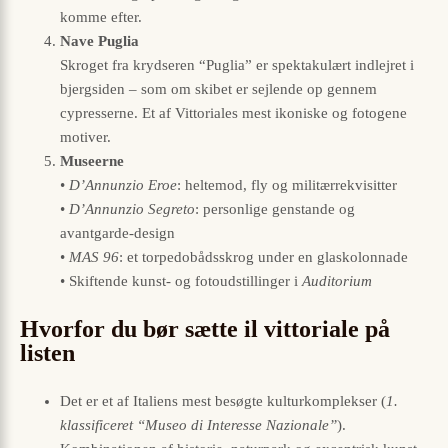
komme efter.
Nave Puglia
Skroget fra krydseren “Puglia” er spektakulært indlejret i
bjergsiden – som om skibet er sejlende op gennem
cypresserne. Et af Vittoriales mest ikoniske og fotogene
motiver.
Museerne
•
D’Annunzio Eroe
: heltemod, fly og militærrekvisitter
•
D’Annunzio Segreto
: personlige genstande og
avantgarde-design
•
MAS 96
: et torpedobådsskrog under en glaskolonnade
• Skiftende kunst- og fotoudstillinger i
Auditorium
Hvorfor du bør sætte il vittoriale på
listen
Det er et af Italiens mest besøgte kulturkomplekser (
1.
klassificeret “Museo di Interesse Nazionale”
).