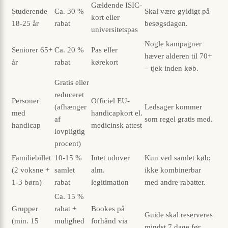
Gældende ISIC-
Studerende
Ca. 30 %
Skal være gyldigt på
kort eller
18-25 år
rabat
besøgsdagen.
universitetspas
Nogle kampagner
Seniorer 65+
Ca. 20 %
Pas eller
hæver alderen til 70+
år
rabat
kørekort
– tjek inden køb.
Gratis eller
reduceret
Personer
Officiel EU-
(afhænger
Ledsager kommer
med
handicapkort el.
af
som regel gratis med.
handicap
medicinsk attest
lovpligtig
procent)
Familiebillet
10-15 %
Intet udover
Kun ved samlet køb;
(2 voksne +
samlet
alm.
ikke kombinerbar
1-3 børn)
rabat
legitimation
med andre rabatter.
Ca. 15 %
Grupper
rabat +
Bookes på
Guide skal reserveres
(min. 15
mulighed
forhånd via
mindst 7 dage før.