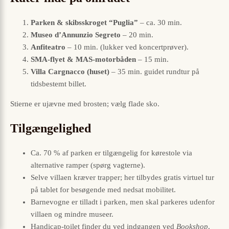
Parken & skibsskroget “Puglia”
– ca. 30 min.
Museo d’Annunzio Segreto
– 20 min.
Anfi­teatro
– 10 min. (lukker ved koncertprøver).
SMA-flyet & MAS-motorbåden
– 15 min.
Villa Cargnacco (huset)
– 35 min. guidet rundtur på
tidsbestemt billet.
Stierne er ujævne med brosten; vælg flade sko.
Tilgængelighed
Ca. 70 % af parken er tilgængelig for kørestole via
alternative ramper (spørg vagterne).
Selve villaen kræver trapper; her tilbydes gratis virtuel tur
på tablet for besøgende med nedsat mobilitet.
Barnevogne er tilladt i parken, men skal parkeres udenfor
villaen og mindre museer.
Handicap-toilet finder du ved indgangen ved
Bookshop
.