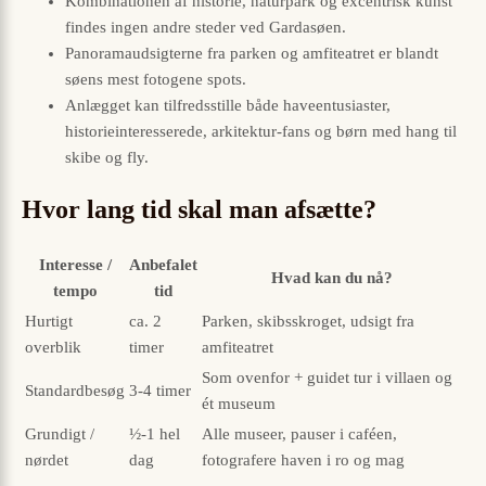
Kombinationen af historie, naturpark og excentrisk kunst
findes ingen andre steder ved Gardasøen.
Panoramaudsigterne fra parken og amfiteatret er blandt
søens mest fotogene spots.
Anlægget kan tilfredsstille både haveentusiaster,
historieinteresserede, arkitektur-fans og børn med hang til
skibe og fly.
Hvor lang tid skal man afsætte?
Interesse /
Anbefalet
Hvad kan du nå?
tempo
tid
Hurtigt
ca. 2
Parken, skibsskroget, udsigt fra
overblik
timer
amfiteatret
Som ovenfor + guidet tur i villaen og
Standardbesøg
3-4 timer
ét museum
Grundigt /
½-1 hel
Alle museer, pauser i caféen,
nørdet
dag
fotografere haven i ro og mag