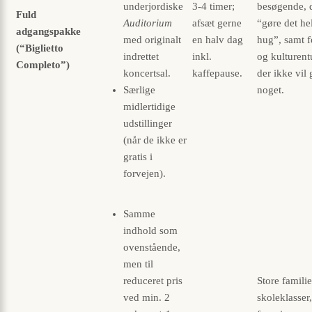
underjordiske
3-4 timer;
besøgende, d
Fuld
Auditorium
afsæt gerne
“gøre det hel
adgangspakke
med originalt
en halv dag
hug”, samt f
(“Biglietto
indrettet
inkl.
og kultur­ent
Completo”)
koncertsal.
kaffepause.
der ikke vil 
Særlige
noget.
midlertidige
udstillinger
(når de ikke er
gratis i
forvejen).
Samme
indhold som
ovenstående,
men til
reduceret pris
Store familie
ved min. 2
skoleklasser,