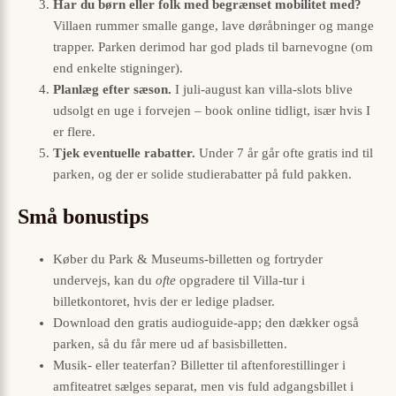
Har du børn eller folk med begrænset mobilitet med?
Villaen rummer smalle gange, lave døråbninger og mange
trapper. Parken derimod har god plads til barnevogne (om
end enkelte stigninger).
Planlæg efter sæson.
I juli-august kan villa-slots blive
udsolgt en uge i forvejen – book online tidligt, især hvis I
er flere.
Tjek eventuelle rabatter.
Under 7 år går ofte gratis ind til
parken, og der er solide studierabatter på fuld pakken.
Små bonustips
Køber du Park & Museums-billetten og fortryder
undervejs, kan du
ofte
opgradere til Villa-tur i
billetkontoret, hvis der er ledige pladser.
Download den gratis audioguide-app; den dækker også
parken, så du får mere ud af basis­billetten.
Musik- eller teaterfan? Billetter til aftenforestillinger i
amfiteatret sælges separat, men vis fuld adgangsbillet i