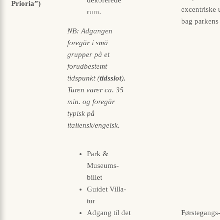
Prioria”)
excentriske 
rum.
bag parkens
NB: Adgangen
foregår i små
grupper på et
forudbestemt
tidspunkt (
tids­slot
).
Turen varer ca. 35
min. og foregår
typisk på
italiensk/engelsk.
Park &
Museums-
billet
Guidet Villa-
tur
Adgang til det
Førstegangs