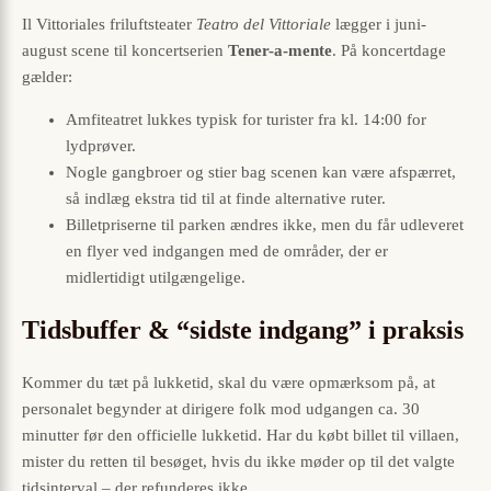
Il Vittoriales friluftsteater
Teatro del Vittoriale
lægger i juni-
august scene til koncertserien
Tener-a-mente
. På koncertdage
gælder:
Amfiteatret lukkes typisk for turister fra kl. 14:00 for
lydprøver.
Nogle gangbroer og stier bag scenen kan være afspærret,
så indlæg ekstra tid til at finde alternative ruter.
Billetpriserne til parken ændres ikke, men du får udleveret
en flyer ved indgangen med de områder, der er
midlertidigt utilgængelige.
Tidsbuffer & “sidste indgang” i praksis
Kommer du tæt på lukketid, skal du være opmærksom på, at
personalet begynder at dirigere folk mod udgangen ca. 30
minutter før den officielle lukketid. Har du købt billet til villaen,
mister du retten til besøget, hvis du ikke møder op til det valgte
tidsinterval – der refunderes ikke.