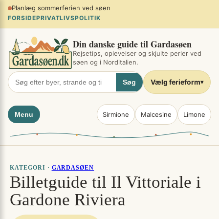
Spring
Planlæg sommerferien ved søen
×
til
FORSIDE
PRIVATLIVSPOLITIK
indhold
Din danske guide til Gardasøen
Rejsetips, oplevelser og skjulte perler ved
søen og i Norditalien.
Vælg ferieform
Søg
▾
Menu
Sirmione
Malcesine
Limone
KATEGORI ·
GARDASØEN
Billetguide til Il Vittoriale i
Gardone Riviera