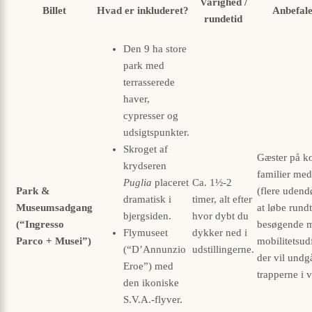
Varighed /
Billet
Hvad er inkluderet?
Anbefale
rundetid
Den 9 ha store
park med
terrasserede
haver,
cypresser og
udsigtspunkter.
Skroget af
Gæster på ko
krydseren
familier me
Puglia
placeret
Ca. 1½-2
Park &
(flere udend
dramatisk i
timer, alt efter
Museumsadgang
at løbe rund
bjergsiden.
hvor dybt du
(“Ingresso
besøgende 
Flymuseet
dykker ned i
Parco + Musei”)
mobilitetsud
(“D’Annunzio
udstillingerne.
der vil undg
Eroe”) med
trapperne i v
den ikoniske
S.V.A.-flyver.