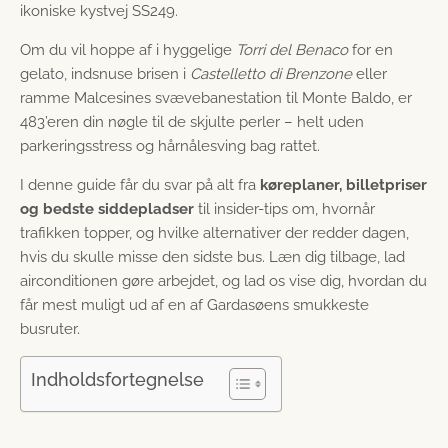
ikoniske kystvej SS249.
Om du vil hoppe af i hyggelige
Torri del Benaco
for en
gelato, indsnuse brisen i
Castelletto di Brenzone
eller
ramme Malcesines svævebanestation til Monte Baldo, er
483’eren din nøgle til de skjulte perler – helt uden
parkeringsstress og hårnålesving bag rattet.
I denne guide får du svar på alt fra
køreplaner, billetpriser
og bedste siddepladser
til insider-tips om, hvornår
trafikken topper, og hvilke alternativer der redder dagen,
hvis du skulle misse den sidste bus. Læn dig tilbage, lad
airconditionen gøre arbejdet, og lad os vise dig, hvordan du
får mest muligt ud af en af Gardasøens smukkeste
busruter.
Indholdsfortegnelse