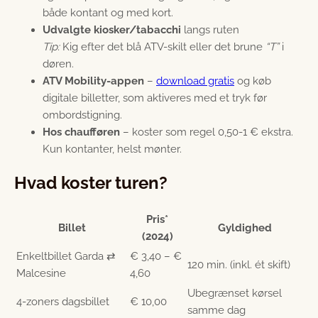
både kontant og med kort.
Udvalgte kiosker/tabacchi
langs ruten
Tip:
Kig efter det blå ATV-skilt eller det brune
“T”
i
døren.
ATV Mobility-appen
–
download gratis
og køb
digitale billetter, som aktiveres med et tryk før
ombordstigning.
Hos chaufføren
– koster som regel 0,50-1 € ekstra.
Kun kontanter, helst mønter.
Hvad koster turen?
Pris*
Billet
Gyldighed
(2024)
Enkeltbillet Garda ⇄
€ 3,40 – €
120 min. (inkl. ét skift)
Malcesine
4,60
Ubegrænset kørsel
4-zoners dagsbillet
€ 10,00
samme dag