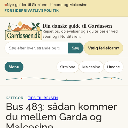
Spring
Planlæg sommerferien ved søen
til
FORSIDE
PRIVATLIVSPOLITIK
indhold
Din danske guide til Gardasøen
Rejsetips, oplevelser og skjulte perler ved
søen og i Norditalien.
Vælg ferieform
Søg
▾
Menu
Sirmione
Malcesine
Limone
KATEGORI ·
TIPS TIL REJSEN
Bus 483: sådan kommer
du mellem Garda og
Malcesine