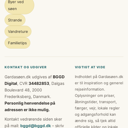
Byer ved
søen
Strande
Vandreture
Familietips
KONTAKT OG UDGIVER
VIGTIGT AT VIDE
Gardasøen.dk udgives af
BGGD
Indholdet på Gardasøen.dk
er til inspiration og generel
Digital
, CVR
34482853
, Dalgas
rejseinformation.
Boulevard 48, 2000
Oplysninger om priser,
Frederiksberg, Danmark.
åbningstider, transport,
Personlig henvendelse på
færger, vejr, lokale regler
adressen er ikke mulig.
og adgangsforhold kan
Kontakt vedrørende siden sker
ændre sig, så tjek altid
på mail:
bggd@bggd.dk
– skriv
officielle kilder og lokale