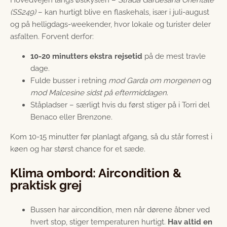
Hovedvejen langs østkysten –
Strada Gardesana Orientale
(SS249)
– kan hurtigt blive en flaskehals, især i juli-august
og på helligdags-weekender, hvor lokale og turister deler
asfalten. Forvent derfor:
10-20 minutters ekstra rejsetid
på de mest travle
dage.
Fulde busser i retning
mod Garda om morgenen
og
mod Malcesine sidst på eftermiddagen
.
Ståpladser – særligt hvis du først stiger på i Torri del
Benaco eller Brenzone.
Kom 10-15 minutter før planlagt afgang, så du står forrest i
køen og har størst chance for et sæde.
Klima ombord: Aircondition &
praktisk grej
Bussen har aircondition, men når dørene åbner ved
hvert stop, stiger temperaturen hurtigt.
Hav altid en