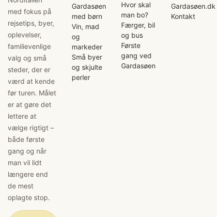
Hvor skal
Gardasøen
Gardasøen.dk
med fokus på
man bo?
med børn
Kontakt
rejsetips, byer,
Færger, bil
Vin, mad
oplevelser,
og bus
og
Første
familievenlige
markeder
gang ved
Små byer
valg og små
Gardasøen
og skjulte
steder, der er
perler
værd at kende
før turen. Målet
er at gøre det
lettere at
vælge rigtigt –
både første
gang og når
man vil lidt
længere end
de mest
oplagte stop.