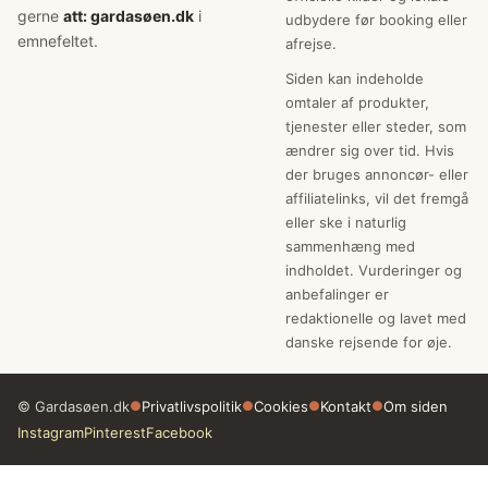
gerne
att: gardasøen.dk
i
udbydere før booking eller
emnefeltet.
afrejse.
Siden kan indeholde
omtaler af produkter,
tjenester eller steder, som
ændrer sig over tid. Hvis
der bruges annoncør- eller
affiliatelinks, vil det fremgå
eller ske i naturlig
sammenhæng med
indholdet. Vurderinger og
anbefalinger er
redaktionelle og lavet med
danske rejsende for øje.
© Gardasøen.dk
●
Privatlivspolitik
●
Cookies
●
Kontakt
●
Om siden
Instagram
Pinterest
Facebook