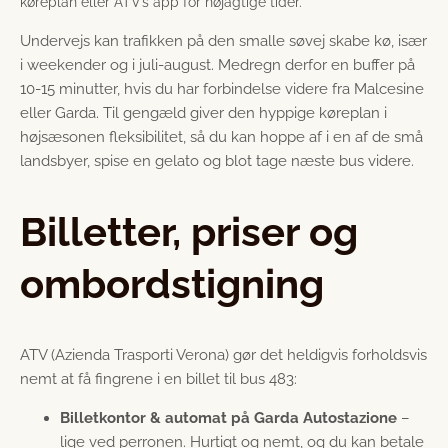
køreplan eller ATV’s app for nøjagtige tider.
Undervejs kan trafikken på den smalle søvej skabe kø, især
i weekender og i juli-august. Medregn derfor en buffer på
10-15 minutter, hvis du har forbindelse videre fra Malcesine
eller Garda. Til gengæld giver den hyppige køreplan i
højsæsonen fleksibilitet, så du kan hoppe af i en af de små
landsbyer, spise en gelato og blot tage næste bus videre.
Billetter, priser og
ombordstigning
ATV (Azienda Trasporti Verona) gør det heldigvis forholdsvis
nemt at få fingrene i en billet til bus 483:
Billetkontor & automat på Garda Autostazione
–
lige ved perronen. Hurtigt og nemt, og du kan betale