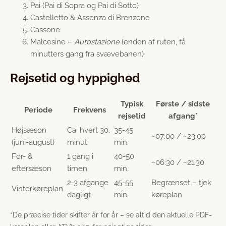
Pai (Pai di Sopra og Pai di Sotto)
Castelletto & Assenza di Brenzone
Cassone
Malcesine –
Autostazione
(enden af ruten, få
minutters gang fra svævebanen)
Rejsetid og hyppighed
Typisk
Første / sidste
Periode
Frekvens
rejsetid
afgang*
Højsæson
Ca. hvert 30.
35-45
~07:00 / ~23:00
(juni-august)
minut
min.
For- &
1 gang i
40-50
~06:30 / ~21:30
eftersæson
timen
min.
2-3 afgange
45-55
Begrænset – tjek
Vinterkøreplan
dagligt
min.
køreplan
*De præcise tider skifter år for år – se altid den aktuelle PDF-