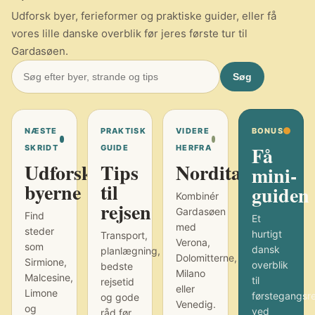
Udforsk byer, ferieformer og praktiske guider, eller få
vores lille danske overblik før jeres første tur til
Gardasøen.
Søg
NÆSTE
PRAKTISK
VIDERE
BONUS
Få
SKRIDT
GUIDE
HERFRA
Udforsk
Tips
Norditalien
mini-
byerne
til
guiden
Kombinér
rejsen
Gardasøen
Find
Et
med
steder
hurtigt
Transport,
Verona,
som
dansk
planlægning,
Dolomitterne,
Sirmione,
overblik
bedste
Milano
Malcesine,
til
rejsetid
eller
Limone
førstegangsr
og gode
Venedig.
og
ved
råd før