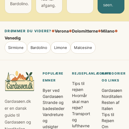
Bardolino.
søen.
afgang.
Verona
Dolomitterne
Milano
DRØMMER DU VIDERE?
●
●
●
●
Venedig
Sirmione
Bardolino
Limone
Malcesine
POPULÆRE
REJSEPLANLÆGNING
KATEGORIER
EMNER
OG LINKS
Tips til
rejsen
Byer ved
Gardasøen
Hvornår
Gardasøen
Norditalien
Gardasøen.dk
skal man
Strande og
Resten af
rejse?
er en dansk
badesteder
Italien
Transport
Vandreture
Tips til
guide til
og
og
Rejsen
Gardasøen og
lufthavne
udsigter
Om
Norditalien