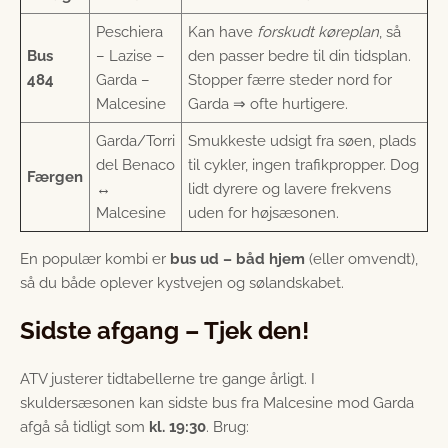
Peschiera
Kan have
forskudt køreplan
, så
Bus
– Lazise –
den passer bedre til din tidsplan.
484
Garda –
Stopper færre steder nord for
Malcesine
Garda ⇒ ofte hurtigere.
Garda/Torri
Smukkeste udsigt fra søen, plads
del Benaco
til cykler, ingen trafikpropper. Dog
Færgen
↔
lidt dyrere og lavere frekvens
Malcesine
uden for højsæsonen.
En populær kombi er
bus ud – båd hjem
(eller omvendt),
så du både oplever kystvejen og sølandskabet.
Sidste afgang – Tjek den!
ATV justerer tidtabellerne tre gange årligt. I
skuldersæsonen kan sidste bus fra Malcesine mod Garda
afgå så tidligt som
kl. 19:30
. Brug: