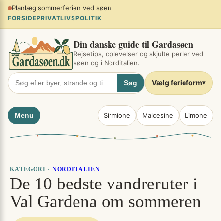
Spring
Planlæg sommerferien ved søen
×
til
FORSIDE
PRIVATLIVSPOLITIK
indhold
Din danske guide til Gardasøen
Rejsetips, oplevelser og skjulte perler ved
søen og i Norditalien.
Vælg ferieform
Søg
▾
Menu
Sirmione
Malcesine
Limone
KATEGORI ·
NORDITALIEN
De 10 bedste vandreruter i
Val Gardena om sommeren