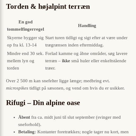
Torden & højalpint terræn
En god
Handling
tommelfingerregel
Skyerne bygger sig
Start turen tidligt og sigt efter at være under
op fra kl. 13-14
trægrænsen inden eftermiddag.
Mindre end 30 sek.
Forlad kamme og åbne områder, søg lavere
mellem lyn og
terræn –
ikke
små huler eller enkeltstående
torden
træer.
Over 2 500 m kan snefelter ligge længe; medbring evt.
microspikes
tidligt på sæsonen, og vend om hvis du er usikker.
Rifugi – Din alpine oase
Åbent
fra ca. midt juni til slut september (svinger med
sneforhold).
Betaling:
Kontanter foretrækkes; nogle tager nu kort, men