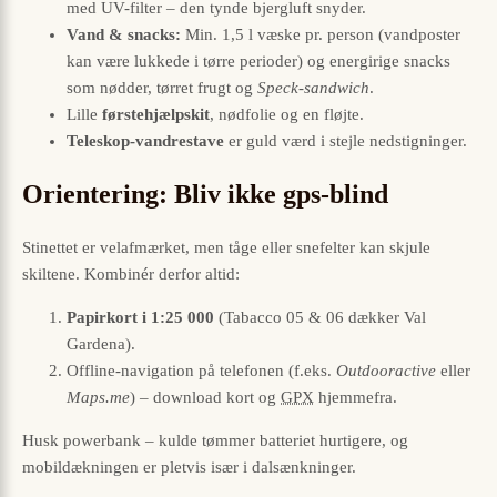
med UV-filter – den tynde bjergluft snyder.
Vand & snacks:
Min. 1,5 l væske pr. person (vandposter
kan være lukkede i tørre perioder) og energirige snacks
som nødder, tørret frugt og
Speck-sandwich
.
Lille
førstehjælpskit
, nødfolie og en fløjte.
Teleskop-vandrestave
er guld værd i stejle nedstigninger.
Orientering: Bliv ikke gps-blind
Stinettet er velafmærket, men tåge eller snefelter kan skjule
skiltene. Kombinér derfor altid:
Papirkort i 1:25 000
(Tabacco 05 & 06 dækker Val
Gardena).
Offline-navigation på telefonen (f.eks.
Outdooractive
eller
Maps.me
) – download kort og
GPX
hjemmefra.
Husk powerbank – kulde tømmer batteriet hurtigere, og
mobildækningen er pletvis især i dalsænkninger.