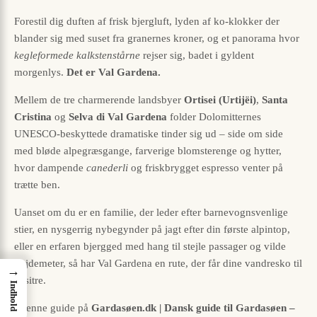
Forestil dig duften af frisk bjergluft, lyden af ko-klokker der
blander sig med suset fra granernes kroner, og et panorama hvor
kegleformede kalkstenstårne
rejser sig, badet i gyldent
morgenlys.
Det er Val Gardena.
Mellem de tre charmerende landsbyer
Ortisei (Urtijëi)
,
Santa
Cristina
og
Selva di Val Gardena
folder Dolomitternes
UNESCO-beskyttede dramatiske tinder sig ud – side om side
med bløde alpegræsgange, farverige blomsterenge og hytter,
hvor dampende
canederli
og friskbrygget espresso venter på
trætte ben.
Uanset om du er en familie, der leder efter barnevognsvenlige
stier, en nysgerrig nybegynder på jagt efter din første alpintop,
eller en erfaren bjergged med hang til stejle passager og vilde
højdemeter, så har Val Gardena en rute, der får dine vandresko til
→
at sitre.
Indhold
I denne guide på
Gardasøen.dk | Dansk guide til Gardasøen –