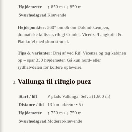
Højdemeter
↑ 850 m / ↓ 850 m
Sværhedsgrad
Krævende
Højdepunkter:
360°-omløb om Dolomitkæmpen,
dramatiske kulisser, rifugi Comici, Vicenza/Langkofel &
Plattkofel med skøn strudel.
Tips & varianter:
Drej af ved Rif. Vicenza og tag kabinen
op – spar 350 højdemeter. Gå kun nord- eller
sydhalvdelen for kortere oplevelse.
Vallunga til rifugio puez
Start / lift
P-plads Vallunga, Selva (1.600 m)
Distance / tid
13 km ud/retur • 5 t
Højdemeter
↑ 750 m / ↓ 750 m
Sværhedsgrad
Moderat-krævende