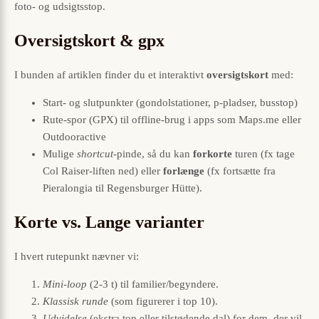
foto- og udsigtsstop.
Oversigtskort & gpx
I bunden af artiklen finder du et interaktivt
oversigtskort
med:
Start- og slutpunkter (gondolstationer, p-pladser, busstop)
Rute-spor (GPX) til offline-brug i apps som Maps.me eller
Outdooractive
Mulige
shortcut
-pinde, så du kan
forkorte
turen (fx tage
Col Raiser-liften ned) eller
forlænge
(fx fortsætte fra
Pieralongia til Regensburger Hütte).
Korte vs. Lange varianter
I hvert rutepunkt nævner vi:
Mini-loop
(2-3 t) til familier/begyndere.
Klassisk runde
(som figurerer i top 10).
Udvidelse
(ekstra top eller tilstødende dal) for dem, der vil