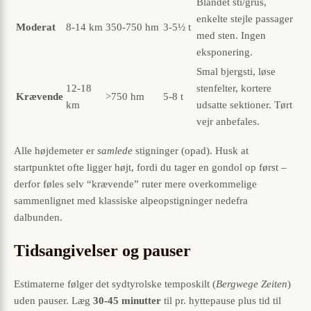
Blandet sti/grus,
enkelte stejle passager
Moderat
8-14 km
350-750 hm
3-5½ t
med sten. Ingen
eksponering.
Smal bjergsti, løse
12-18
stenfelter, kortere
Krævende
>750 hm
5-8 t
km
udsatte sektioner. Tørt
vejr anbefales.
Alle højdemeter er
samlede
stigninger (opad). Husk at
startpunktet ofte ligger højt, fordi du tager en gondol op først –
derfor føles selv “krævende” ruter mere overkommelige
sammenlignet med klassiske alpeopstigninger nedefra
dalbunden.
Tidsangivelser og pauser
Estimaterne følger det sydtyrolske temposkilt (
Bergwege Zeiten
)
uden pauser. Læg
30-45 minutter
til pr. hyttepause plus tid til