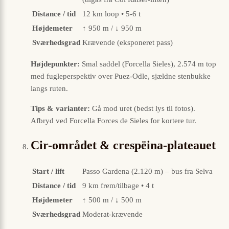
Distance / tid
12 km loop • 5-6 t
Højdemeter
↑ 950 m / ↓ 950 m
Sværhedsgrad
Krævende (eksponeret pass)
Højdepunkter:
Smal saddel (Forcella Sieles), 2.574 m top
med fugleperspektiv over Puez-Odle, sjældne stenbukke
langs ruten.
Tips & varianter:
Gå mod uret (bedst lys til fotos).
Afbryd ved Forcella Forces de Sieles for kortere tur.
Cir-området & crespëina-plateauet
Start / lift
Passo Gardena (2.120 m) – bus fra Selva
Distance / tid
9 km frem/tilbage • 4 t
Højdemeter
↑ 500 m / ↓ 500 m
Sværhedsgrad
Moderat-krævende