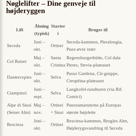
Nøglelifter – Dine genveje til
højderyggen
Åbning
Starter
Lift
Bruges til
(typisk)
i
Juni –
Seceda-kammen, Pieralongia,
Seceda
Ortisei
okt.
Puez-øvre ruter
Maj –
Santa
Regensburgerhütte, Col dala
Col Raiser
okt.
Cristina
Pieres, Stevia-plateauet
Juni –
Passo Gardena, Cir-gruppe,
Dantercepies
Selva
okt.
Crespëina-plateauet
Juni –
Langkofel-rundturen (via Rif.
Ciampinoi
Selva
sept.
Comici)
Alpe di Siusi
Maj –
Ortisei
Panoramaruterne på Europas
(Seiser Alm)
nov.
+ Siusi
største højslette
Juni –
Resciesa-kammen, Brogles Alm,
Resciesa
Ortisei
okt.
Højderygsvandring til Seceda