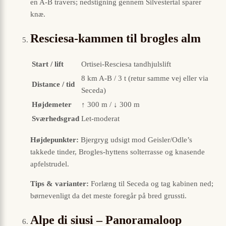
en A-B travers; nedstigning gennem Silvestertal sparer
knæ.
Resciesa-kammen til brogles alm
Start / lift
Ortisei-Resciesa tandhjulslift
8 km A-B / 3 t (retur samme vej eller via
Distance / tid
Seceda)
Højdemeter
↑ 300 m / ↓ 300 m
Sværhedsgrad
Let-moderat
Højdepunkter:
Bjergryg udsigt mod Geisler/Odle’s
takkede tinder, Brogles-hyttens solterrasse og knasende
apfelstrudel.
Tips & varianter:
Forlæng til Seceda og tag kabinen ned;
børnevenligt da det meste foregår på bred grussti.
Alpe di siusi – Panoramaloop