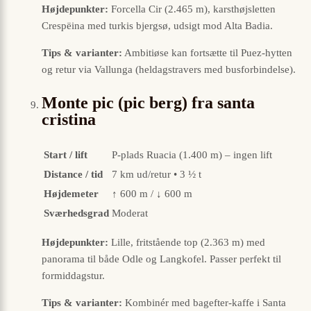
Højdepunkter:
Forcella Cir (2.465 m), karsthøjsletten
Crespëina med turkis bjergsø, udsigt mod Alta Badia.
Tips & varianter:
Ambitiøse kan fortsætte til Puez-hytten
og retur via Vallunga (heldagstravers med busforbindelse).
Monte pic (pic berg) fra santa
cristina
Start / lift
P-plads Ruacia (1.400 m) – ingen lift
Distance / tid
7 km ud/retur • 3 ½ t
Højdemeter
↑ 600 m / ↓ 600 m
Sværhedsgrad
Moderat
Højdepunkter:
Lille, fritstående top (2.363 m) med
panorama til både Odle og Langkofel. Passer perfekt til
formiddagstur.
Tips & varianter:
Kombinér med bagefter-kaffe i Santa