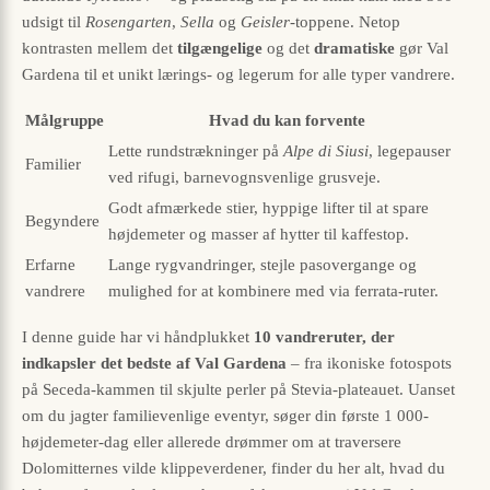
udsigt til
Rosengarten
,
Sella
og
Geisler
-toppene. Netop
kontrasten mellem det
tilgængelige
og det
dramatiske
gør Val
Gardena til et unikt lærings- og lege­rum for alle typer vandrere.
Målgruppe
Hvad du kan forvente
Lette rundstrækninger på
Alpe di Siusi
, legepauser
Familier
ved rifugi, barnevogns­venlige grusveje.
Godt afmærkede stier, hyppige lifter til at spare
Begyndere
højdemeter og masser af hytter til kaffestop.
Erfarne
Lange rygvandringer, stejle pasovergange og
vandrere
mulighed for at kombinere med via ferrata-ruter.
I denne guide har vi håndplukket
10 vandreruter, der
indkapsler det bedste af Val Gardena
– fra ikoniske foto­spots
på Seceda-kammen til skjulte perler på Stevia-plateauet. Uanset
om du jagter familievenlige eventyr, søger din første 1 000-
højdemeter-dag eller allerede drømmer om at traversere
Dolomitternes vilde klippeverdener, finder du her alt, hvad du