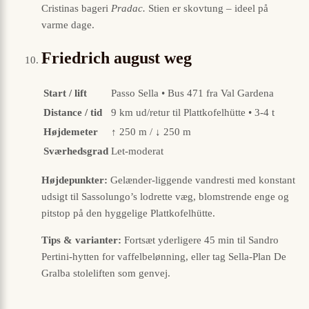
Cristinas bageri
Pradac.
Stien er skovtung – ideel på
varme dage.
Friedrich august weg
Start / lift
Passo Sella • Bus 471 fra Val Gardena
Distance / tid
9 km ud/retur til Plattkofelhütte • 3-4 t
Højdemeter
↑ 250 m / ↓ 250 m
Sværhedsgrad
Let-moderat
Højdepunkter:
Gelænder-liggende vandresti med konstant
udsigt til Sassolungo’s lodrette væg, blomstrende enge og
pitstop på den hyggelige Plattkofelhütte.
Tips & varianter:
Fortsæt yderligere 45 min til Sandro
Pertini-hytten for vaffelbelønning, eller tag Sella-Plan De
Gralba stoleliften som genvej.