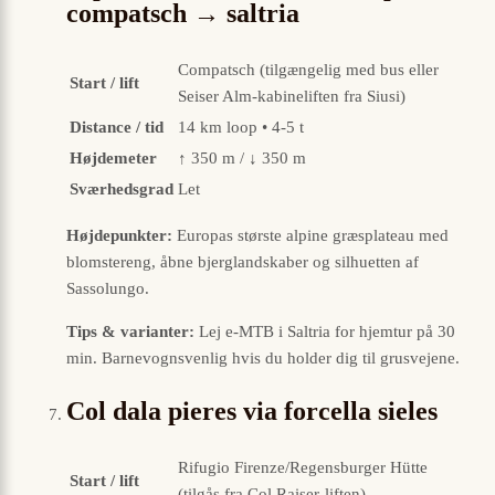
compatsch → saltria
Compatsch (tilgængelig med bus eller
Start / lift
Seiser Alm-kabineliften fra Siusi)
Distance / tid
14 km loop • 4-5 t
Højdemeter
↑ 350 m / ↓ 350 m
Sværhedsgrad
Let
Højdepunkter:
Europas største alpine græsplateau med
blomstereng, åbne bjerglandskaber og silhuetten af
Sassolungo.
Tips & varianter:
Lej e-MTB i Saltria for hjemtur på 30
min. Barnevognsvenlig hvis du holder dig til grusvejene.
Col dala pieres via forcella sieles
Rifugio Firenze/Regensburger Hütte
Start / lift
(tilgås fra Col Raiser-liften)