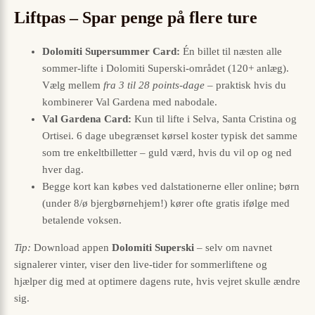
Liftpas – Spar penge på flere ture
Dolomiti Supersummer Card:
Én billet til næsten alle
sommer-lifte i Dolomiti Superski-området (120+ anlæg).
Vælg mellem
fra 3 til 28 points-dage
– praktisk hvis du
kombinerer Val Gardena med nabodale.
Val Gardena Card:
Kun til lifte i Selva, Santa Cristina og
Ortisei. 6 dage ubegrænset kørsel koster typisk det samme
som tre enkeltbilletter – guld værd, hvis du vil op og ned
hver dag.
Begge kort kan købes ved dalstationerne eller online; børn
(under 8/ø bjergbørnehjem!) kører ofte gratis ifølge med
betalende voksen.
Tip:
Download appen
Dolomiti Superski
– selv om navnet
signalerer vinter, viser den live-tider for sommerliftene og
hjælper dig med at optimere dagens rute, hvis vejret skulle ændre
sig.