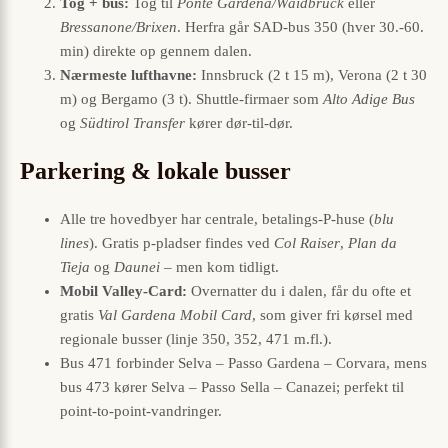
Tog + bus:
Tog til
Ponte Gardena/Waidbruck
eller
Bressanone/Brixen
. Herfra går SAD-bus 350 (hver 30.-60.
min) direkte op gennem dalen.
Nærmeste lufthavne:
Innsbruck (2 t 15 m), Verona (2 t 30
m) og Bergamo (3 t). Shuttle-firmaer som
Alto Adige Bus
og
Südtirol Transfer
kører dør-til-dør.
Parkering & lokale busser
Alle tre hovedbyer har centrale, betalings-P-huse (
blu
lines
). Gratis p-pladser findes ved
Col Raiser
,
Plan da
Tieja
og
Daunei
– men kom tidligt.
Mobil Valley-Card:
Overnatter du i dalen, får du ofte et
gratis
Val Gardena Mobil Card
, som giver fri kørsel med
regionale busser (linje 350, 352, 471 m.fl.).
Bus 471 forbinder Selva – Passo Gardena – Corvara, mens
bus 473 kører Selva – Passo Sella – Canazei; perfekt til
point-to-point-vandringer.