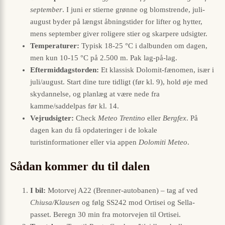
september
. I juni er stierne grønne og blomstrende, juli-
august byder på længst åbningstider for lifter og hytter,
mens september giver roligere stier og skarpere udsigter.
Temperaturer:
Typisk 18-25 °C i dalbunden om dagen,
men kun 10-15 °C på 2.500 m. Pak lag-på-lag.
Eftermiddagstorden:
Et klassisk Dolomit-fænomen, især i
juli/august. Start dine ture tidligt (før kl. 9), hold øje med
skydannelse, og planlæg at være nede fra
kamme/saddelpas før kl. 14.
Vejrudsigter:
Check
Meteo Trentino
eller
Bergfex
. På
dagen kan du få opdateringer i de lokale
turistinformationer eller via appen
Dolomiti Meteo
.
Sådan kommer du til dalen
I bil:
Motorvej A22 (Brenner-autobanen) – tag af ved
Chiusa/Klausen
og følg SS242 mod Ortisei og Sella-
passet. Beregn 30 min fra motorvejen til Ortisei.