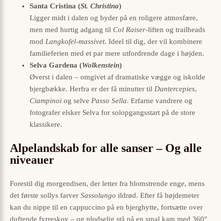
Santa Cristina (
St. Christina
)
Ligger midt i dalen og byder på en roligere atmosfære,
men med hurtig adgang til
Col Raiser
-liften og trailheads
mod
Langkofel-massivet
. Ideel til dig, der vil kombinere
familieferien med et par mere utfordrende dage i højden.
Selva Gardena (
Wolkenstein
)
Øverst i dalen – omgivet af dramatiske vægge og iskolde
bjergbække. Herfra er der få minutter til
Dantercepies
,
Ciampinoi
og selve
Passo Sella
. Erfarne vandrere og
fotografer elsker Selva for solopgangsstart på de store
klassikere.
Alpelandskab for alle sanser – Og alle
niveauer
Forestil dig morgendisen, der letter fra blomstrende enge, mens
det første sollys farver
Sassolungo
ildrød. Efter få højdemeter
kan du nippe til en cappuccino på en bjerg­hytte, fortsætte over
duftende fyrreskov – og pludselig stå på en smal kam med 360°