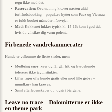
regn ikke med det.
Reservation:
Overnatning kræver næsten altid
forhåndsbooking – populære hytter som Puez og Vicenza
er fuldt booket måneder i forvejen.
Mad:
Køkkenet lukker typisk kl. 15-16; kom i god tid,
hvis du vil sikre dig varm polenta.
Firbenede vandrekammerater
Hunde er velkomne de fleste steder, men:
Medbring
snor
; køer og får går frit, og hyrdehunde
tolererer ikke jagtinstinkter.
Lifter tager ofte hunde gratis eller mod lille gebyr –
mundkurv kan kræves.
Saml efterladenskaber op, også i bjergene.
Leave no trace – Dolomitterne er ikke
en theme park