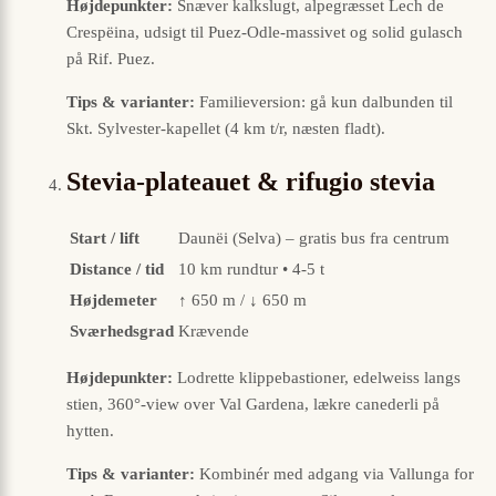
Højdepunkter:
Snæver kalkslugt, alpegræsset Lech de
Crespëina, udsigt til Puez-Odle-massivet og solid gulasch
på Rif. Puez.
Tips & varianter:
Familieversion: gå kun dalbunden til
Skt. Sylvester-kapellet (4 km t/r, næsten fladt).
Stevia-plateauet & rifugio stevia
Start / lift
Daunëi (Selva) – gratis bus fra centrum
Distance / tid
10 km rundtur • 4-5 t
Højdemeter
↑ 650 m / ↓ 650 m
Sværhedsgrad
Krævende
Højdepunkter:
Lodrette klippebastioner, edelweiss langs
stien, 360°-view over Val Gardena, lækre canederli på
hytten.
Tips & varianter:
Kombinér med adgang via Vallunga for