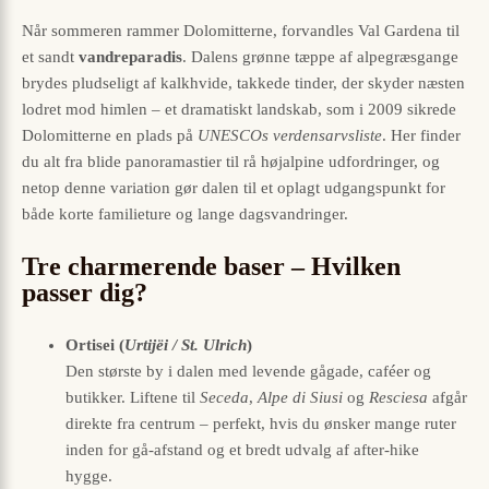
Når sommeren rammer Dolomitterne, forvandles Val Gardena til
et sandt
vandreparadis
. Dalens grønne tæppe af alpegræsgange
brydes pludseligt af kalkhvide, takkede tinder, der skyder næsten
lodret mod himlen – et dramatiskt landskab, som i 2009 sikrede
Dolomitterne en plads på
UNESCOs verdensarvsliste
. Her finder
du alt fra blide panoramastier til rå højalpine udfordringer, og
netop denne variation gør dalen til et oplagt udgangspunkt for
både korte familieture og lange dagsvandringer.
Tre charmerende baser – Hvilken
passer dig?
Ortisei (
Urtijëi / St. Ulrich
)
Den største by i dalen med levende gågade, caféer og
butikker. Liftene til
Seceda
,
Alpe di Siusi
og
Resciesa
afgår
direkte fra centrum – perfekt, hvis du ønsker mange ruter
inden for gå-afstand og et bredt udvalg af after-hike
hygge.