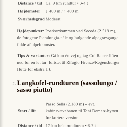
Distance / tid
Ca. 9 km rundtur • 3-4 t
Højdemeter
↓ 400 m / ↑ 400 m
Sværhedsgrad
Moderat
Højdepunkter:
Postkortkammen ved Seceda (2.519 m),
de fotogene Pieralongia-nåle og bølgende alpegræsgange
fulde af alpeblomster.
Tips & varianter:
Gå kun én vej og tag Col Raiser-liften
ned for en let tur; fortsæt til Rifugio Firenze/Regensburger
Hütte for ekstra 1 t.
Langkofel-rundturen (sassolungo /
sasso piatto)
Passo Sella (2.180 m) – evt.
Start / lift
kabinsvævebanen til Toni Demetz-hytten
for kortere version
Distance / tid
17 km hele rundturen • 6-7 t