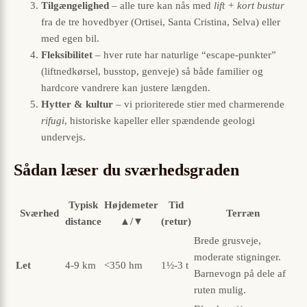
Tilgængelighed
– alle ture kan nås med
lift + kort bustur
fra de tre hovedbyer (Ortisei, Santa Cristina, Selva) eller
med egen bil.
Fleksibilitet
– hver rute har naturlige “escape-punkter”
(liftnedkørsel, busstop, genveje) så både familier og
hardcore vandrere kan justere længden.
Hytter & kultur
– vi prioriterede stier med charmerende
rifugi
, historiske kapeller eller spændende geologi
undervejs.
Sådan læser du sværhedsgraden
Typisk
Højdemeter
Tid
Sværhed
Terræn
distance
▲/▼
(retur)
Brede grusveje,
moderate stigninger.
Let
4-9 km
<350 hm
1½-3 t
Barnevogn på dele af
ruten mulig.