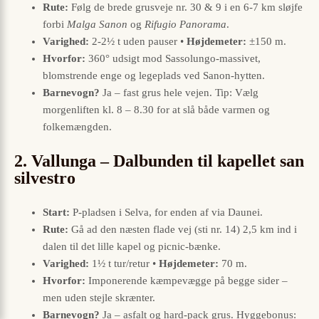
Rute:
Følg de brede grusveje nr. 30 & 9 i en 6-7 km sløjfe
forbi
Malga Sanon
og
Rifugio Panorama
.
Varighed:
2-2½ t uden pauser •
Højdemeter:
±150 m.
Hvorfor:
360° udsigt mod Sassolungo-massivet,
blomstrende enge og legeplads ved Sanon-hytten.
Barnevogn?
Ja – fast grus hele vejen. Tip: Vælg
morgenliften kl. 8 – 8.30 for at slå både varmen og
folkemængden.
2. Vallunga – Dalbunden til kapellet san
silvestro
Start:
P-pladsen i Selva, for enden af via Daunei.
Rute:
Gå ad den næsten flade vej (sti nr. 14) 2,5 km ind i
dalen til det lille kapel og picnic-bænke.
Varighed:
1½ t tur/retur •
Højdemeter:
70 m.
Hvorfor:
Imponerende kæmpevægge på begge sider –
men uden stejle skrænter.
Barnevogn?
Ja – asfalt og hard-pack grus. Hyggebonus: