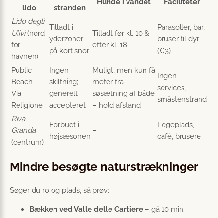
Hunde i vandet
Faciliteter
lido
stranden
Lido degli
Tilladt i
Parasoller, bar,
Ulivi
(nord
Tilladt før kl. 10 &
yderzoner
bruser til dyr
for
efter kl. 18
på kort snor
(€3)
havnen)
Public
Ingen
Muligt, men kun få
Ingen
Beach –
skiltning;
meter fra
services,
Via
generelt
søsætning af både
småstenstrand
Religione
accepteret
– hold afstand
Riva
Forbudt i
Legeplads,
Granda
–
højsæsonen
café, brusere
(centrum)
Mindre besøgte naturstrækninger
Søger du ro og plads, så prøv:
Bækken ved Valle delle Cartiere
– gå 10 min.