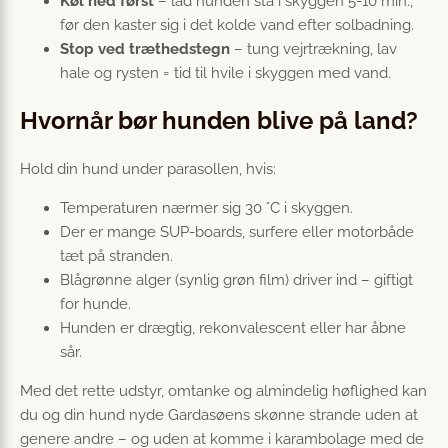
Køl ned først
– lad hunden stå i skyggen 5-10 min.,
før den kaster sig i det kolde vand efter solbadning.
Stop ved træthedstegn
– tung vejrtrækning, lav
hale og rysten = tid til hvile i skyggen med vand.
Hvornår bør hunden blive på land?
Hold din hund under parasollen, hvis:
Temperaturen nærmer sig 30 °C i skyggen.
Der er mange SUP-boards, surfere eller motorbåde
tæt på stranden.
Blågrønne alger (synlig grøn film) driver ind – giftigt
for hunde.
Hunden er drægtig, rekonvalescent eller har åbne
sår.
Med det rette udstyr, omtanke og almindelig høflighed kan
du og din hund nyde Gardasøens skønne strande uden at
genere andre – og uden at komme i karambolage med de