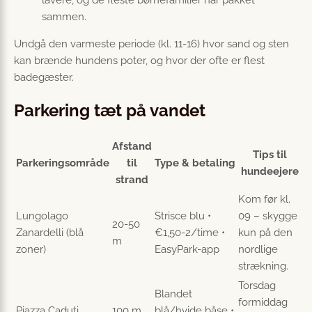
lavere, og de fleste børnefamilier har pakket
sammen.
Undgå den varmeste periode (kl. 11-16) hvor sand og sten
kan brænde hundens poter, og hvor der ofte er flest
badegæster.
Parkering tæt på vandet
Afstand
Tips til
Parkeringsområde
til
Type & betaling
hundeejere
strand
Kom før kl.
Lungolago
Strisce blu •
09 – skygge
20-50
Zanardelli (blå
€1,50-2/time •
kun på den
m
zoner)
EasyPark-app
nordlige
strækning.
Torsdag
Blandet
formiddag
Piazza Caduti
100 m
blå/hvide båse •