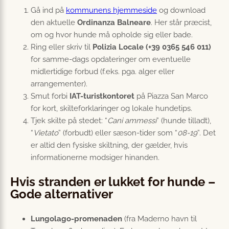
Gå ind på
kommunens hjemmeside
og download
den aktuelle
Ordinanza Balneare
. Her står præcist,
om og hvor hunde må opholde sig eller bade.
Ring eller skriv til
Polizia Locale (+39 0365 546 011)
for samme-dags opdateringer om eventuelle
midlertidige forbud (f.eks. pga. alger eller
arrangementer).
Smut forbi
IAT-turistkontoret
på Piazza San Marco
for kort, skilteforklaringer og lokale hundetips.
Tjek skilte på stedet: “
Cani ammessi
” (hunde tilladt),
“
Vietato
” (forbudt) eller sæson-tider som “
08-19
”. Det
er altid den fysiske skiltning, der gælder, hvis
informationerne modsiger hinanden.
Hvis stranden er lukket for hunde –
Gode alternativer
Lungolago-promenaden
(fra Maderno havn til