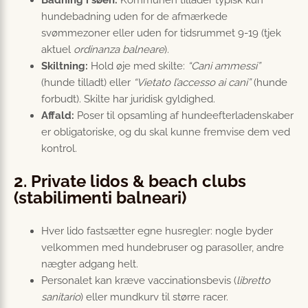
Badning i søen:
Kommunen tillader typisk kun
hundebadning uden for de afmærkede
svømmezoner eller uden for tidsrummet 9-19 (tjek
aktuel
ordinanza balneare
).
Skiltning:
Hold øje med skilte:
“Cani ammessi”
(hunde tilladt) eller
“Vietato l’accesso ai cani”
(hunde
forbudt). Skilte har juridisk gyldighed.
Affald:
Poser til opsamling af hundeefterladenskaber
er obligatoriske, og du skal kunne fremvise dem ved
kontrol.
2. Private lidos & beach clubs
(stabilimenti balneari)
Hver lido fastsætter egne husregler: nogle byder
velkommen med hundebruser og parasoller, andre
nægter adgang helt.
Personalet kan kræve vaccinationsbevis (
libretto
sanitario
) eller mundkurv til større racer.