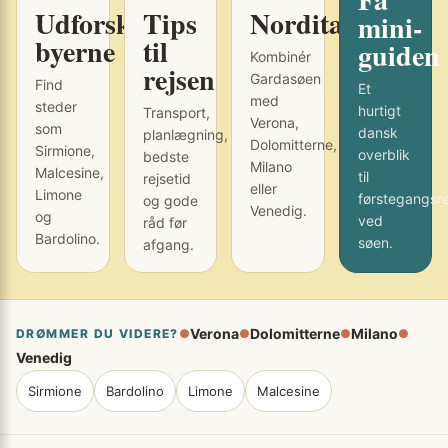
Udforsk
Tips
Norditalien
mini-
byerne
til
guiden
Kombinér
rejsen
Gardasøen
Find
Et
med
steder
hurtigt
Transport,
Verona,
som
dansk
planlægning,
Dolomitterne,
Sirmione,
overblik
bedste
Milano
Malcesine,
til
rejsetid
eller
Limone
førstegangsr
og gode
Venedig.
og
ved
råd før
Bardolino.
søen.
afgang.
Verona
Dolomitterne
Milano
DRØMMER DU VIDERE?
●
●
●
●
Venedig
Sirmione
Bardolino
Limone
Malcesine