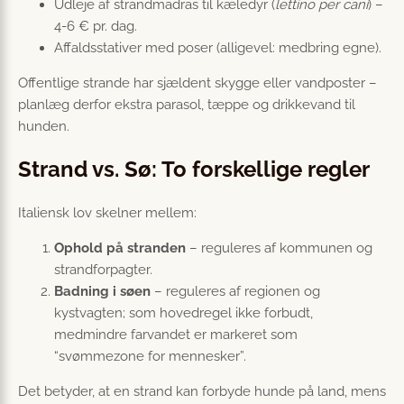
Udleje af strandmadras til kæledyr (
lettino per cani
) –
4-6 € pr. dag.
Affaldsstativer med poser (alligevel: medbring egne).
Offentlige strande har sjældent skygge eller vandposter –
planlæg derfor ekstra parasol, tæppe og drikkevand til
hunden.
Strand vs. Sø: To forskellige regler
Italiensk lov skelner mellem:
Ophold på stranden
– reguleres af kommunen og
strandforpagter.
Badning i søen
– reguleres af regionen og
kystvagten; som hovedregel ikke forbudt,
medmindre farvandet er markeret som
“svømmezone for mennesker”.
Det betyder, at en strand kan forbyde hunde på land, mens