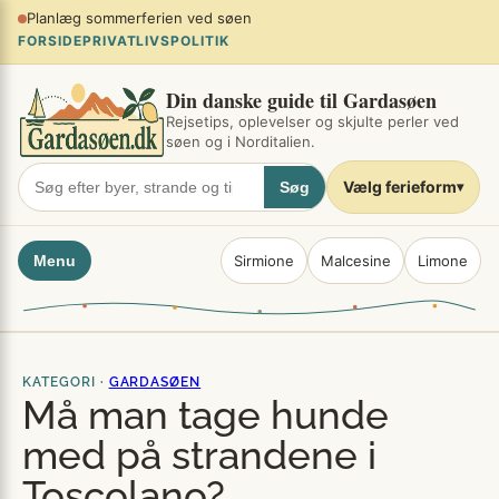
Spring
Planlæg sommerferien ved søen
×
til
FORSIDE
PRIVATLIVSPOLITIK
indhold
Din danske guide til Gardasøen
Rejsetips, oplevelser og skjulte perler ved
søen og i Norditalien.
Vælg ferieform
Søg
▾
Menu
Sirmione
Malcesine
Limone
KATEGORI ·
GARDASØEN
Må man tage hunde
med på strandene i
Toscolano?