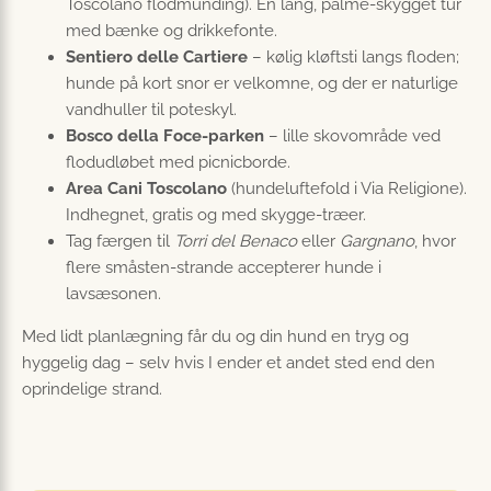
Toscolano flodmunding). En lang, palme-skygget tur
med bænke og drikkefonte.
Sentiero delle Cartiere
– kølig kløftsti langs floden;
hunde på kort snor er velkomne, og der er naturlige
vandhuller til poteskyl.
Bosco della Foce-parken
– lille skovområde ved
flodudløbet med picnicborde.
Area Cani Toscolano
(hundeluftefold i Via Religione).
Indhegnet, gratis og med skygge-træer.
Tag færgen til
Torri del Benaco
eller
Gargnano
, hvor
flere småsten-strande accepterer hunde i
lavsæsonen.
Med lidt planlægning får du og din hund en tryg og
hyggelig dag – selv hvis I ender et andet sted end den
oprindelige strand.