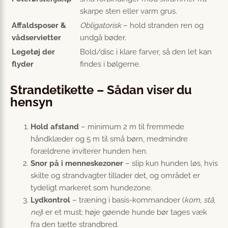
skarpe sten eller varm grus.
Affaldsposer &
Obligatorisk
– hold stranden ren og
vådservietter
undgå bøder.
Legetøj der
Bold/disc i klare farver, så den let kan
flyder
findes i bølgerne.
Strandetikette – Sådan viser du
hensyn
Hold afstand
– minimum 2 m til fremmede
håndklæder og 5 m til små børn, medmindre
forældrene inviterer hunden hen.
Snor på i menneskezoner
– slip kun hunden løs, hvis
skilte og strandvagter tillader det, og området er
tydeligt markeret som hundezone.
Lydkontrol
– træning i basis-kommandoer (
kom
,
stå
,
nej
) er et must; høje gøende hunde bør tages væk
fra den tætte strandbred.