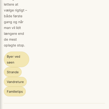
lettere at
vælge rigtigt –
både første
gang og når
man vil lidt
længere end
de mest
oplagte stop.
Byer ved
søen
Strande
Vandreture
Familietips