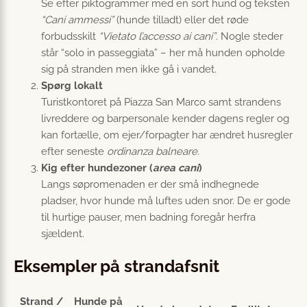
Se efter piktogrammer med en sort hund og teksten
“Cani ammessi”
(hunde tilladt) eller det røde
forbudsskilt
“Vietato l’accesso ai cani”
. Nogle steder
står “solo in passeggiata” – her må hunden opholde
sig på stranden men ikke gå i vandet.
Spørg lokalt
Turistkontoret på Piazza San Marco samt strandens
livreddere og barpersonale kender dagens regler og
kan fortælle, om ejer/forpagter har ændret husregler
efter seneste
ordinanza balneare
.
Kig efter hundezoner (
area cani
)
Langs søpromenaden er der små indhegnede
pladser, hvor hunde må luftes uden snor. De er gode
til hurtige pauser, men badning foregår herfra
sjældent.
Eksempler på strandafsnit
Strand /
Hunde på