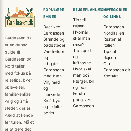
POPULÆRE
REJSEPLANLÆGNING
KATEGORIER
EMNER
OG LINKS
Tips til
rejsen
Byer ved
Gardasøen
Hvornår
Gardasøen
Norditalien
Gardasøen.dk
skal man
Strande og
Resten af
rejse?
er en dansk
badesteder
Italien
Transport
Vandreture
Tips til
guide til
og
og
Rejsen
Gardasøen og
lufthavne
udsigter
Om
Norditalien
Hvor skal
Gardasøen
Gardasøen.dk
med fokus på
man bo?
med børn
Kontakt
rejsetips, byer,
Færger, bil
Vin, mad
oplevelser,
og bus
og
Første
familievenlige
markeder
gang ved
Små byer
valg og små
Gardasøen
og skjulte
steder, der er
perler
værd at kende
før turen. Målet
er at gøre det