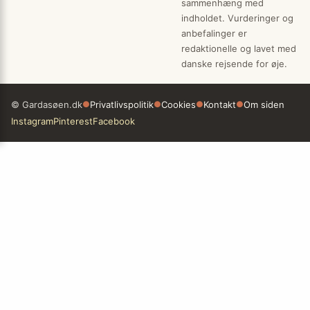
sammenhæng med
indholdet. Vurderinger og
anbefalinger er
redaktionelle og lavet med
danske rejsende for øje.
© Gardasøen.dk
●
Privatlivspolitik
●
Cookies
●
Kontakt
●
Om siden
Instagram
Pinterest
Facebook