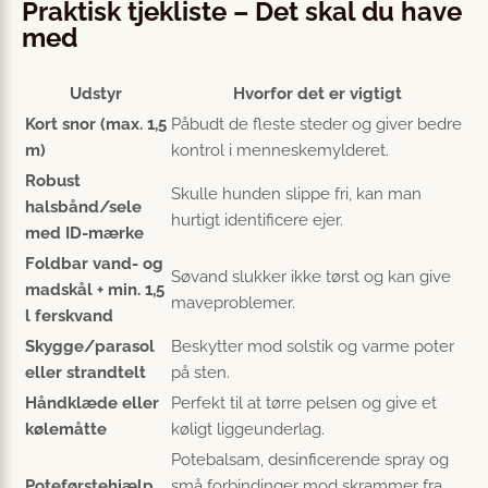
Praktisk tjekliste – Det skal du have
med
Udstyr
Hvorfor det er vigtigt
Kort snor (max. 1,5
Påbudt de fleste steder og giver bedre
m)
kontrol i menneskemylderet.
Robust
Skulle hunden slippe fri, kan man
halsbånd/sele
hurtigt identificere ejer.
med ID-mærke
Foldbar vand- og
Søvand slukker ikke tørst og kan give
madskål + min. 1,5
maveproblemer.
l ferskvand
Skygge/parasol
Beskytter mod solstik og varme poter
eller strandtelt
på sten.
Håndklæde eller
Perfekt til at tørre pelsen og give et
kølemåtte
køligt liggeunderlag.
Potebalsam, desinficerende spray og
Poteførstehjælp
små forbindinger mod skrammer fra