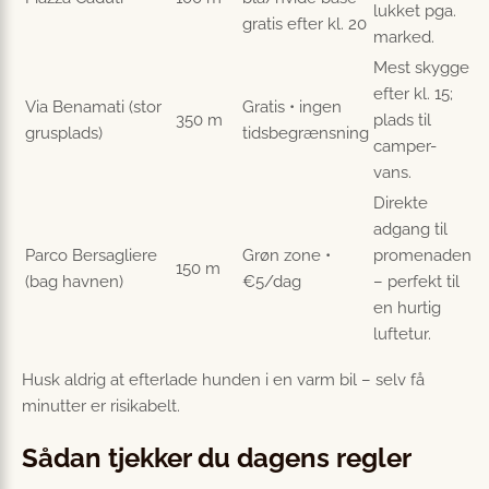
lukket pga.
gratis efter kl. 20
marked.
Mest skygge
efter kl. 15;
Via Benamati (stor
Gratis • ingen
350 m
plads til
grusplads)
tidsbegrænsning
camper-
vans.
Direkte
adgang til
Parco Bersagliere
Grøn zone •
promenaden
150 m
(bag havnen)
€5/dag
– perfekt til
en hurtig
luftetur.
Husk aldrig at efterlade hunden i en varm bil – selv få
minutter er risikabelt.
Sådan tjekker du dagens regler