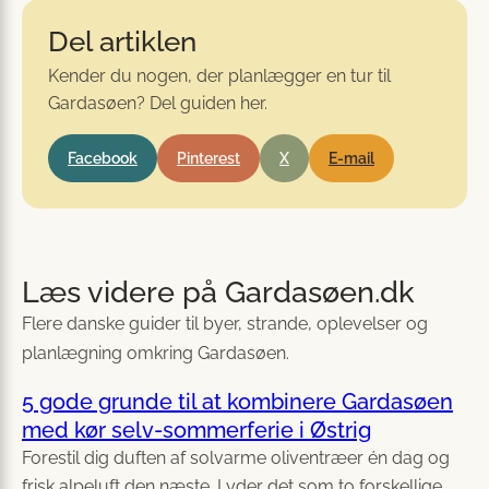
Del artiklen
Kender du nogen, der planlægger en tur til
Gardasøen? Del guiden her.
Facebook
Pinterest
X
E-mail
Læs videre på Gardasøen.dk
Flere danske guider til byer, strande, oplevelser og
planlægning omkring Gardasøen.
5 gode grunde til at kombinere Gardasøen
med kør selv-sommerferie i Østrig
Forestil dig duften af solvarme oliventræer én dag og
frisk alpeluft den næste. Lyder det som to forskellige…