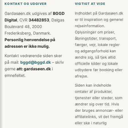
KONTAKT OG UDGIVER
VIGTIGT AT VIDE
Gardasøen.dk udgives af
BGGD
Indholdet på Gardasøen.dk
er til inspiration og generel
Digital
, CVR
34482853
, Dalgas
rejseinformation.
Boulevard 48, 2000
Oplysninger om priser,
Frederiksberg, Danmark.
åbningstider, transport,
Personlig henvendelse på
færger, vejr, lokale regler
adressen er ikke mulig.
og adgangsforhold kan
Kontakt vedrørende siden sker
ændre sig, så tjek altid
på mail:
bggd@bggd.dk
– skriv
officielle kilder og lokale
gerne
att: gardasøen.dk
i
udbydere før booking eller
emnefeltet.
afrejse.
Siden kan indeholde
omtaler af produkter,
tjenester eller steder, som
ændrer sig over tid. Hvis
der bruges annoncør- eller
affiliatelinks, vil det fremgå
eller ske i naturlig