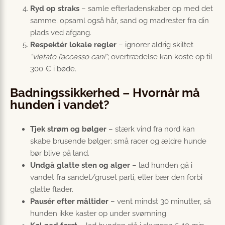
Ryd op straks
– samle efterladenskaber op med det
samme; opsaml også hår, sand og madrester fra din
plads ved afgang.
Respektér lokale regler
– ignorer aldrig skiltet
“vietato l’accesso cani”
; overtrædelse kan koste op til
300 € i bøde.
Badningssikkerhed – Hvornår må
hunden i vandet?
Tjek strøm og bølger
– stærk vind fra nord kan
skabe brusende bølger; små racer og ældre hunde
bør blive på land.
Undgå glatte sten og alger
– lad hunden gå i
vandet fra sandet/gruset parti, eller bær den forbi
glatte flader.
Pausér efter måltider
– vent mindst 30 minutter, så
hunden ikke kaster op under svømning.