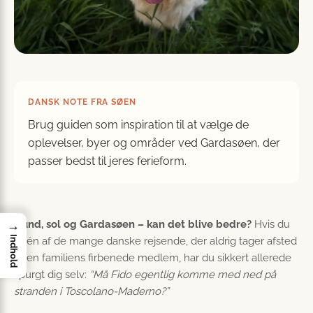
DANSK NOTE FRA SØEN
Brug guiden som inspiration til at vælge de
oplevelser, byer og områder ved Gardasøen, der
passer bedst til jeres ferieform.
Hund, sol og Gardasøen – kan det blive bedre?
Hvis du
→
Indhold
er én af de mange danske rejsende, der aldrig tager afsted
uden familiens firbenede medlem, har du sikkert allerede
spurgt dig selv:
“Må Fido egentlig komme med ned på
stranden i Toscolano-Maderno?”