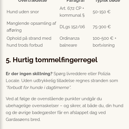
Overtrædelse
Paragraf
Typisk bøde
Art. 672 CP +
Hund uden snor
50-150 €
kommunal §
Manglende opsamling af
DLgs 152/06
75-300 €
afføring
Ophold på strand med
Ordinanza
100-500 € +
hund trods forbud
balneare
bortvisning
5. Hurtig tommelfingerregel
Er der ingen skiltning?
Spørg livreddere eller Polizia
Locale. Uden udtrykkelig tilladelse regnes stranden som
“forbudt for hunde i dagtimerne”
.
Ved at følge de ovenstående punkter undgår du
ubehagelige overraskelser – og sikrer, at både du, din hund
og de øvrige badegæster får en afslappet dag ved
Gardasøens bred.