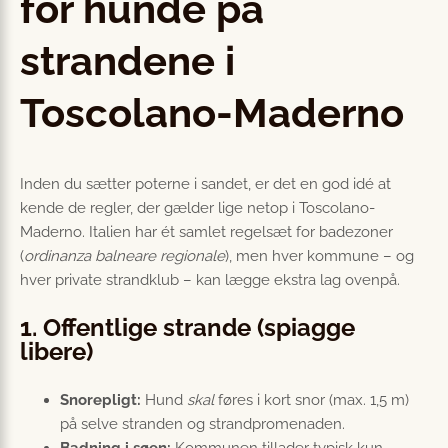
for hunde på
strandene i
Toscolano-Maderno
Inden du sætter poterne i sandet, er det en god idé at
kende de regler, der gælder lige netop i Toscolano-
Maderno. Italien har ét samlet regelsæt for badezoner
(
ordinanza balneare regionale
), men hver kommune – og
hver private strandklub – kan lægge ekstra lag ovenpå.
1. Offentlige strande (spiagge
libere)
Snorepligt:
Hund
skal
føres i kort snor (max. 1,5 m)
på selve stranden og strandpromenaden.