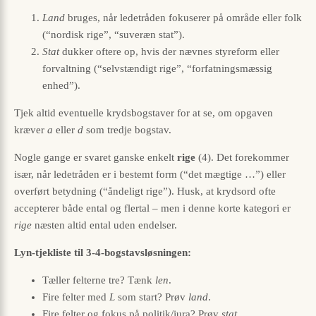
Land
bruges, når ledetråden fokuserer på område eller folk
(“nordisk rige”, “suveræn stat”).
Stat
dukker oftere op, hvis der nævnes styreform eller
forvaltning (“selvstændigt rige”, “forfatningsmæssig
enhed”).
Tjek altid eventuelle krydsbogstaver for at se, om opgaven
kræver
a
eller
d
som tredje bogstav.
Nogle gange er svaret ganske enkelt
rige
(4). Det forekommer
især, når ledetråden er i bestemt form (“det mægtige …”) eller
overført betydning (“åndeligt rige”). Husk, at krydsord ofte
accepterer både ental og flertal – men i denne korte kategori er
rige
næsten altid ental uden endelser.
Lyn-tjekliste til 3-4-bogstavsløsningen:
Tæller felterne tre? Tænk
len
.
Fire felter med
L
som start? Prøv
land
.
Fire felter og fokus på politik/jura? Prøv
stat
.