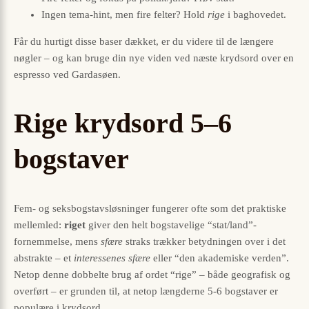
Ingen tema-hint, men fire felter? Hold
rige
i baghovedet.
Får du hurtigt disse baser dækket, er du videre til de længere
nøgler – og kan bruge din nye viden ved næste krydsord over en
espresso ved Gardasøen.
Rige krydsord 5–6
bogstaver
Fem- og seksbogstavsløsninger fungerer ofte som det praktiske
mellemled:
riget
giver den helt bogstavelige “stat/land”-
fornemmelse, mens
sfære
straks trækker betydningen over i det
abstrakte – et
interessenes sfære
eller “den akademiske verden”.
Netop denne dobbelte brug af ordet “rige” – både geografisk og
overført – er grunden til, at netop længderne 5-6 bogstaver er
populære i krydsord.