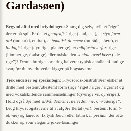
Gardasøen)
Begynd altid med betydningen:
Spørg dig selv, hvilket “rige”
der er på spil. Er det et
geografisk
rige (land, stat), et
styreform-
ord
(monarki, emirat), et
tematisk domæne
(område, sfære), et
biologisk
rige (dyrerige, planterige), et
religiøst/overført
rige
(himmerige, dødsrige) eller måske den
sociale overklasse
(“de
rige”)? Denne hurtige sortering halverer typisk antallet af mulige
svar, før du overhovedet kigger på bogstaverne.
Tjek endelser og specialtegn:
Krydsordskonstruktører elsker at
drille med bestemt/ubestemt form (rige / riget / riger / rigerne) og
med vokalskiftende sammensætninger (
dyrerige
vs.
dyreriget
).
Hold også øje med æ/ø/å:
domæne
,
herredømme
,
områderige*
.
Brug krydsbogstaverne til at afgøre flertal (-er), bestemt form (-
et, -ne) og låneord, fx tysk
Reich
eller latinsk
imperium
, der ofte
dukker op som elegante joker-løsninger.