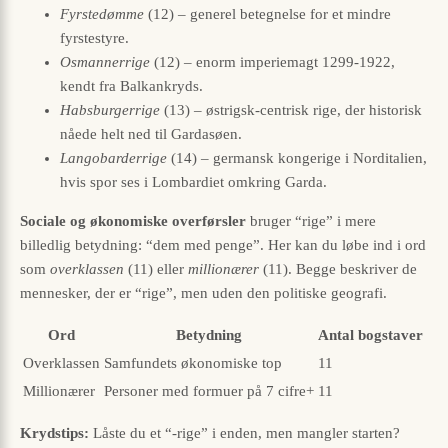
Fyrstedømme
(12) – generel betegnelse for et mindre
fyrstestyre.
Osmannerrige
(12) – enorm imperiemagt 1299-1922,
kendt fra Balkankryds.
Habsburgerrige
(13) – østrigsk-centrisk rige, der historisk
nåede helt ned til Gardasøen.
Langobarderrige
(14) – germansk kongerige i Norditalien,
hvis spor ses i Lombardiet omkring Garda.
Sociale og økonomiske overførsler
bruger “rige” i mere
billedlig betydning: “dem med penge”. Her kan du løbe ind i ord
som
overklassen
(11) eller
millionærer
(11). Begge beskriver de
mennesker, der er “rige”, men uden den politiske geografi.
Ord
Betydning
Antal bogstaver
Overklassen
Samfundets økonomiske top
11
Millionærer
Personer med formuer på 7 cifre+
11
Krydstips:
Låste du et “-rige” i enden, men mangler starten?