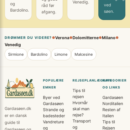
Venedig.
og
ved
råd før
Bardolino.
søen.
afgang.
Verona
Dolomitterne
Milano
DRØMMER DU VIDERE?
●
●
●
●
Venedig
Sirmione
Bardolino
Limone
Malcesine
POPULÆRE
REJSEPLANLÆGNING
KATEGORIER
EMNER
OG LINKS
Tips til
rejsen
Byer ved
Gardasøen
Hvornår
Gardasøen
Norditalien
Gardasøen.dk
skal man
Strande og
Resten af
rejse?
er en dansk
badesteder
Italien
Transport
Vandreture
Tips til
guide til
og
og
Rejsen
Gardasøen og