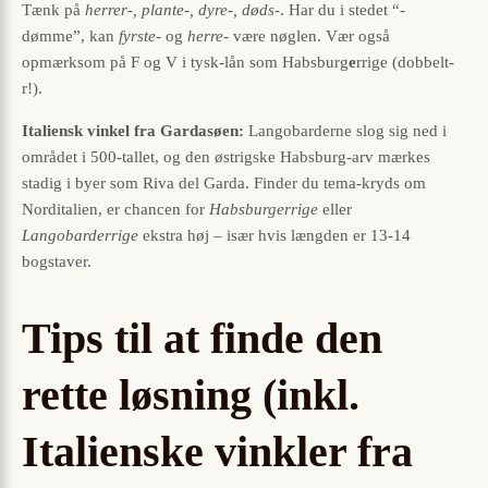
Tænk på
herrer-, plante-, dyre-, døds-
. Har du i stedet “-
dømme”, kan
fyrste-
og
herre-
være nøglen. Vær også
opmærksom på F og V i tysk-lån som Habsburg
e
rrige (dobbelt-
r!).
Italiensk vinkel fra Gardasøen:
Langobarderne slog sig ned i
området i 500-tallet, og den østrigske Habsburg-arv mærkes
stadig i byer som Riva del Garda. Finder du tema-kryds om
Norditalien, er chancen for
Habsburgerrige
eller
Langobarderrige
ekstra høj – især hvis længden er 13-14
bogstaver.
Tips til at finde den
rette løsning (inkl.
Italienske vinkler fra