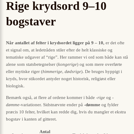
Rige krydsord 9–10
bogstaver
Når antallet af felter i krydsordet ligger på 9 – 10,
er det ofte
et signal om, at ledetråden stiler efter de helt klassiske og
tematiske udgaver af “rige”. Her rammer vi ord som både kan stå
alene som statsbetegnelser (
kongerige
) og som mere overførte
eller mytiske riger (
himmerige
,
dødsrige
). De bruges hyppigt i
kryds, hvor stikordet antyder noget historisk, religiøst eller
biologisk.
Bemærk også, at flere af ordene kommer i både
-rige
og
-
dømme
-variationer. Sidstnævnte ender på
-dømme
og fylder
præcis 10 felter, hvilket kan redde dig, hvis du mangler et ekstra
bogstav i kanten af gitteret.
Antal