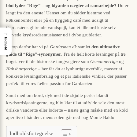
blot lyder “Rige” – og blyanten nægter at samarbejde?
Du er
langt fra den eneste! Uanset om du sidder hjemme ved
køkkenbordet eller på en hyggelig café med udsigt til
Gardasøens glitrende vandspejl, kan ét lille ord kaste selv
→
garvede krydsordsentusiaster ud i dybe grublerier.
Indhold
Netop derfor har vi på
Gardasøen.dk
samlet
den ultimative
guide til “Rige”-synonymer
. Fra de helt korte løsninger på tre
bogstaver til de historiske tungvægtere som
Osmannerrige
og
Habsburgerrige
– her får du et lynhurtigt overblik, masser af
konkrete løsningsforslag og et par italienske vinkler, der passer
perfekt til vores fælles passion for Gardasøen.
Smut med om bord, dyk ned i de skjulte perler blandt
krydsordsløsningerne, og bliv klar til at udfylde selv den mest
drilske vandrette eller lodrette – næste gang måske med en kold
aperitivo i hånden, mens solen går ned bag Monte Baldo.
Indholdsfortegnelse