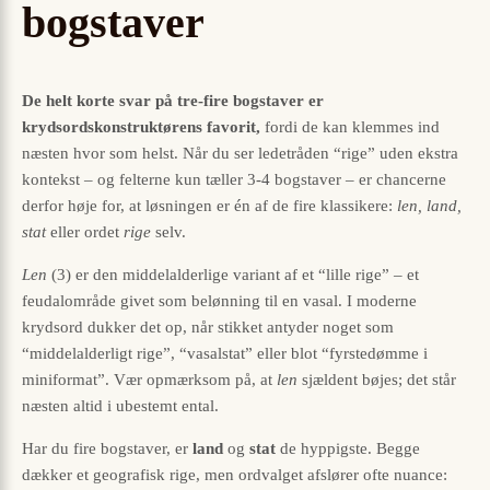
bogstaver
De helt korte svar på tre-fire bogstaver er
krydsordskonstruktørens favorit,
fordi de kan klemmes ind
næsten hvor som helst. Når du ser ledetråden “rige” uden ekstra
kontekst – og felterne kun tæller 3-4 bogstaver – er chancerne
derfor høje for, at løsningen er én af de fire klassikere:
len, land,
stat
eller ordet
rige
selv.
Len
(3) er den middelalderlige variant af et “lille rige” – et
feudalområde givet som belønning til en vasal. I moderne
krydsord dukker det op, når stikket antyder noget som
“middelalderligt rige”, “vasalstat” eller blot “fyrstedømme i
miniformat”. Vær opmærksom på, at
len
sjældent bøjes; det står
næsten altid i ubestemt ental.
Har du fire bogstaver, er
land
og
stat
de hyppigste. Begge
dækker et geografisk rige, men ordvalget afslører ofte nuance: