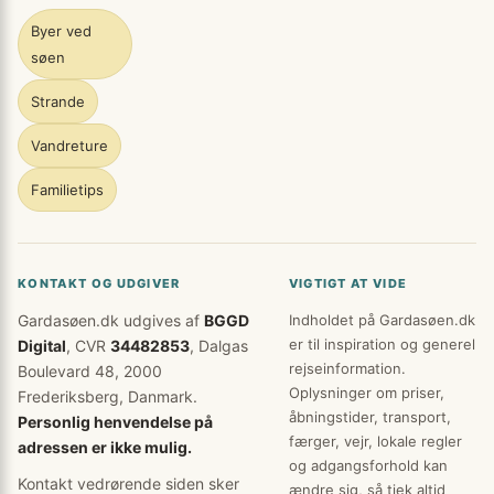
Byer ved
søen
Strande
Vandreture
Familietips
KONTAKT OG UDGIVER
VIGTIGT AT VIDE
Gardasøen.dk udgives af
BGGD
Indholdet på Gardasøen.dk
er til inspiration og generel
Digital
, CVR
34482853
, Dalgas
rejseinformation.
Boulevard 48, 2000
Oplysninger om priser,
Frederiksberg, Danmark.
åbningstider, transport,
Personlig henvendelse på
færger, vejr, lokale regler
adressen er ikke mulig.
og adgangsforhold kan
Kontakt vedrørende siden sker
ændre sig, så tjek altid