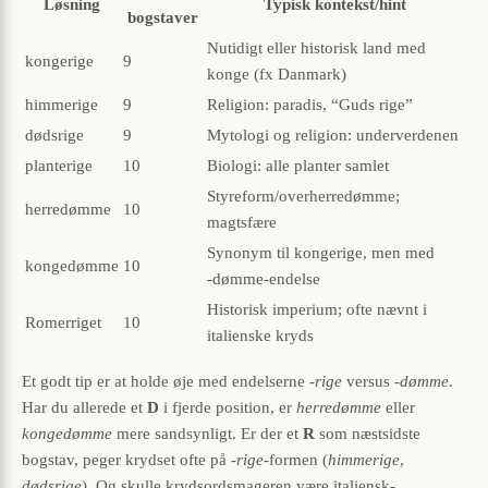
Løsning
Typisk kontekst/hint
bogstaver
Nutidigt eller historisk land med
kongerige
9
konge (fx Danmark)
himmerige
9
Religion: paradis, “Guds rige”
dødsrige
9
Mytologi og religion: underverdenen
planterige
10
Biologi: alle planter samlet
Styreform/overherredømme;
herredømme
10
magtsfære
Synonym til kongerige, men med
kongedømme
10
‑dømme-endelse
Historisk imperium; ofte nævnt i
Romerriget
10
italienske kryds
Et godt tip er at holde øje med endelserne
-rige
versus
-dømme
.
Har du allerede et
D
i fjerde position, er
herredømme
eller
kongedømme
mere sandsynligt. Er der et
R
som næstsidste
bogstav, peger krydset ofte på
-rige
-formen (
himmerige
,
dødsrige
). Og skulle krydsordsmageren være italiensk-