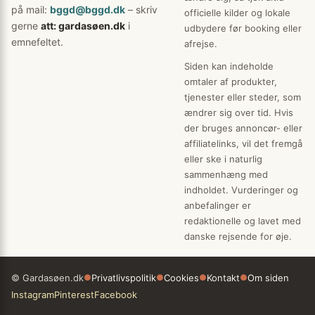
på mail:
bggd@bggd.dk
– skriv
officielle kilder og lokale
gerne
att: gardasøen.dk
i
udbydere før booking eller
emnefeltet.
afrejse.
Siden kan indeholde
omtaler af produkter,
tjenester eller steder, som
ændrer sig over tid. Hvis
der bruges annoncør- eller
affiliatelinks, vil det fremgå
eller ske i naturlig
sammenhæng med
indholdet. Vurderinger og
anbefalinger er
redaktionelle og lavet med
danske rejsende for øje.
© Gardasøen.dk
●
Privatlivspolitik
●
Cookies
●
Kontakt
●
Om siden
Instagram
Pinterest
Facebook