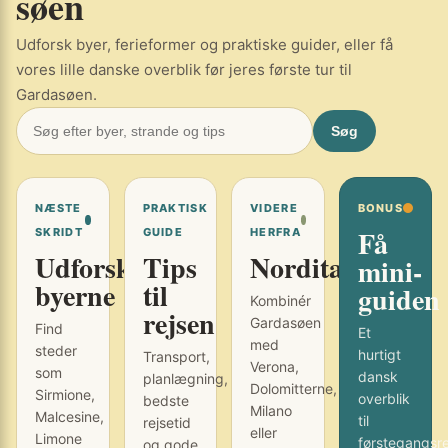
søen
Udforsk byer, ferieformer og praktiske guider, eller få
vores lille danske overblik før jeres første tur til
Gardasøen.
Søg
NÆSTE
PRAKTISK
VIDERE
BONUS
Få
SKRIDT
GUIDE
HERFRA
Udforsk
Tips
Norditalien
mini-
byerne
til
guiden
Kombinér
rejsen
Gardasøen
Find
Et
med
steder
hurtigt
Transport,
Verona,
som
dansk
planlægning,
Dolomitterne,
Sirmione,
overblik
bedste
Milano
Malcesine,
til
rejsetid
eller
Limone
førstegangsr
og gode