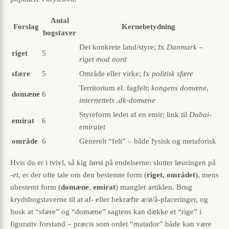
Antal
Forslag
Kernebetydning
bogstaver
Det konkrete land/styre; fx
Danmark –
riget
5
riget mod nord
sfære
5
Område eller virke; fx
politisk sfære
Territorium el. fagfelt;
kongens domæne
,
domæne
6
internettets .dk-domæne
Styreform ledet af en emir; link til
Dubai-
emirat
6
emiratet
område
6
Generelt “felt” – både fysisk og metaforisk
Hvis du er i tvivl, så kig først på endelserne: slutter løsningen på
-et
, er der ofte tale om den bestemte form (
riget
,
området
), mens
ubestemt form (
domæne
,
emirat
) mangler artiklen. Brug
krydsbogstaverne til at af- eller bekræfte æ/ø/å-placeringer, og
husk at “sfære” og “domæne” sagtens kan dække et “rige” i
figurativ forstand – præcis som ordet “matador” både kan være