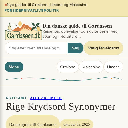
Spring
Planlæg sommerferien ved søen
×
til
FORSIDE
PRIVATLIVSPOLITIK
indhold
Din danske guide til Gardasøen
Rejsetips, oplevelser og skjulte perler ved
søen og i Norditalien.
Vælg ferieform
Søg
▾
Menu
Sirmione
Malcesine
Limone
KATEGORI ·
ALLE ARTIKLER
Rige Krydsord Synonymer
Dansk guide til Gardasøen
oktober 15, 2025