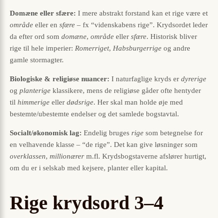
Domæne eller sfære:
I mere abstrakt forstand kan et rige være et
område
eller en
sfære
– fx “videnskabens rige”. Krydsordet leder
da efter ord som
domæne
,
område
eller
sfære
. Historisk bliver
rige til hele imperier:
Romerriget
,
Habsburgerrige
og andre
gamle stormagter.
Biologiske & religiøse nuancer:
I naturfaglige kryds er
dyrerige
og
planterige
klassikere, mens de religiøse gåder ofte hentyder
til
himmerige
eller
dødsrige
. Her skal man holde øje med
bestemte/ubestemte endelser og det samlede bogstavtal.
Socialt/økonomisk lag:
Endelig bruges
rige
som betegnelse for
en velhavende klasse – “de rige”. Det kan give løsninger som
overklassen
,
millionærer
m.fl. Krydsbogstaverne afslører hurtigt,
om du er i selskab med kejsere, planter eller kapital.
Rige krydsord 3–4