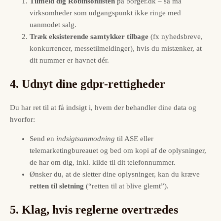
Tilmeld dig Robinsonlisten
på borger.dk – så må
virksomheder som udgangspunkt ikke ringe med
uanmodet salg.
Træk eksisterende samtykker tilbage
(fx nyhedsbreve,
konkurrencer, messetilmeldinger), hvis du mistænker, at
dit nummer er havnet dér.
4. Udnyt dine gdpr-rettigheder
Du har ret til at få indsigt i, hvem der behandler dine data og
hvorfor:
Send en
indsigtsanmodning
til ASE eller
telemarketingbureauet og bed om kopi af de oplysninger,
de har om dig, inkl. kilde til dit telefonnummer.
Ønsker du, at de sletter dine oplysninger, kan du kræve
retten til sletning
(“retten til at blive glemt”).
5. Klag, hvis reglerne overtrædes