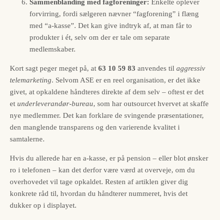
Sammenblanding med fag­foreninger:
Enkelte oplever
forvirring, fordi sælgeren nævner “fagforening” i flæng
med “a-kasse”. Det kan give indtryk af, at man får to
produkter i ét, selv om der er tale om separate
medlemskaber.
Kort sagt peger meget på, at
63 10 59 83
anvendes til
aggressiv
telemarketing
. Selvom ASE er en reel organisation, er det ikke
givet, at opkaldene håndteres direkte af dem selv – oftest er det
et
underleverandør-bureau
, som har outsourcet hvervet at skaffe
nye medlemmer. Det kan forklare de svingende præsentationer,
den manglende transparens og den varierende kvalitet i
samtalerne.
Hvis du allerede har en a-kasse, er på pension – eller blot ønsker
ro i telefonen – kan det derfor være værd at overveje, om du
overhovedet vil tage opkaldet. Resten af artiklen giver dig
konkrete råd til, hvordan du håndterer nummeret, hvis det
dukker op i displayet.