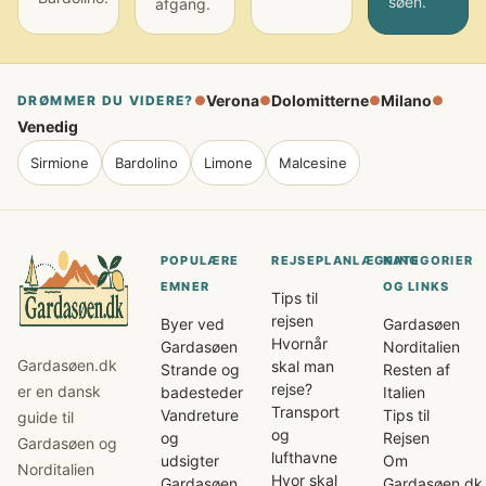
søen.
afgang.
Verona
Dolomitterne
Milano
DRØMMER DU VIDERE?
●
●
●
●
Venedig
Sirmione
Bardolino
Limone
Malcesine
POPULÆRE
REJSEPLANLÆGNING
KATEGORIER
EMNER
OG LINKS
Tips til
rejsen
Byer ved
Gardasøen
Hvornår
Gardasøen
Norditalien
Gardasøen.dk
skal man
Strande og
Resten af
rejse?
er en dansk
badesteder
Italien
Transport
Vandreture
Tips til
guide til
og
og
Rejsen
Gardasøen og
lufthavne
udsigter
Om
Norditalien
Hvor skal
Gardasøen
Gardasøen.dk