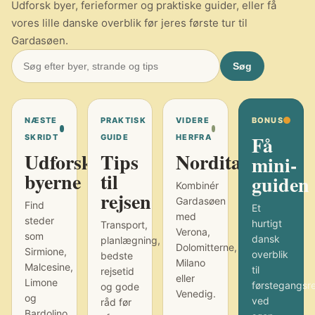
Udforsk byer, ferieformer og praktiske guider, eller få
vores lille danske overblik før jeres første tur til
Gardasøen.
Søg
NÆSTE
PRAKTISK
VIDERE
BONUS
Få
SKRIDT
GUIDE
HERFRA
Udforsk
Tips
Norditalien
mini-
byerne
til
guiden
Kombinér
rejsen
Gardasøen
Find
Et
med
steder
hurtigt
Transport,
Verona,
som
dansk
planlægning,
Dolomitterne,
Sirmione,
overblik
bedste
Milano
Malcesine,
til
rejsetid
eller
Limone
førstegangsr
og gode
Venedig.
og
ved
råd før
Bardolino.