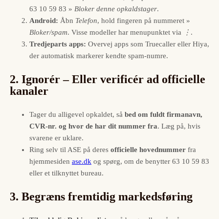
63 10 59 83 »
Bloker denne opkalds­­tager
.
Android:
Åbn
Telefon
, hold fingeren på nummeret »
Bloker/spam
. Visse modeller har menupunktet via
⋮
.
Tredjeparts apps:
Overvej apps som Truecaller eller Hiya,
der automatisk markerer kendte spam-numre.
2. Ignorér – Eller verificér ad officielle
kanaler
Tager du alligevel opkaldet, så
bed om fuldt firmanavn,
CVR-nr. og hvor de har dit nummer fra
. Læg på, hvis
svarene er uklare.
Ring selv til ASE på deres
officielle hovednummer
fra
hjemmesiden
ase.dk
og spørg, om de benytter 63 10 59 83
eller et tilknyttet bureau.
3. Begræns fremtidig markedsføring