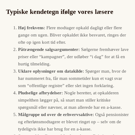
Typiske kendetegn ifølge vores læsere
Høj frekvens:
Flere modtager opkald dagligt eller flere
gange om ugen. Bliver opkaldet ikke besvaret, ringes der
ofte op igen kort tid efter.
Påtrængende salgs­argumenter:
Sælgerne fremhæver lave
priser eller “kampagner”, der udløber “i dag” for at få en
hurtig tilmelding.
Uklare oplysninger om datakilde:
Spørger man, hvor de
har nummeret fra, får man sommetider kun et vagt svar
som “offentlige registre” eller slet ingen forklaring.
Pludselige afbrydelser:
Nogle beretter, at opkalderen
simpelthen lægger på, så snart man stiller kritiske
spørgsmål eller nævner, at man allerede har en a-kasse.
Målgruppe ud over de erhvervsaktive:
Også pensionister
og efterlønsmodtagere er blevet ringet op – selv om de
tydeligvis ikke har brug for en a-kasse.