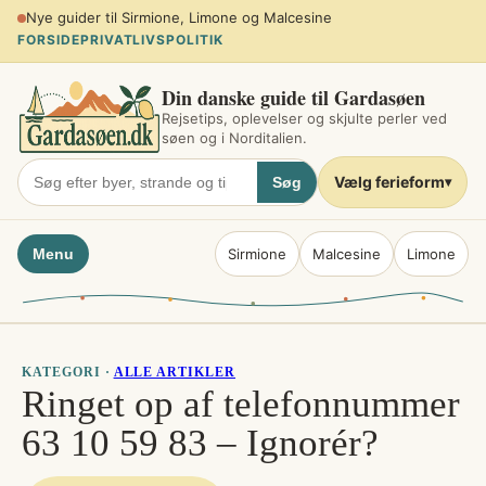
Spring
Planlæg sommerferien ved søen
til
FORSIDE
PRIVATLIVSPOLITIK
indhold
Din danske guide til Gardasøen
Rejsetips, oplevelser og skjulte perler ved
søen og i Norditalien.
Vælg ferieform
Søg
▾
Menu
Sirmione
Malcesine
Limone
KATEGORI ·
ALLE ARTIKLER
Ringet op af telefonnummer
63 10 59 83 – Ignorér?