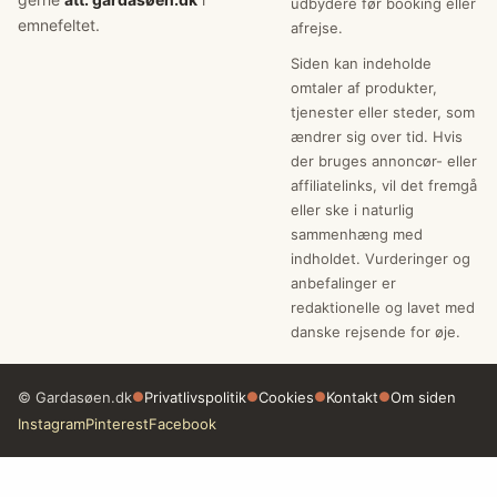
udbydere før booking eller
emnefeltet.
afrejse.
Siden kan indeholde
omtaler af produkter,
tjenester eller steder, som
ændrer sig over tid. Hvis
der bruges annoncør- eller
affiliatelinks, vil det fremgå
eller ske i naturlig
sammenhæng med
indholdet. Vurderinger og
anbefalinger er
redaktionelle og lavet med
danske rejsende for øje.
© Gardasøen.dk
●
Privatlivspolitik
●
Cookies
●
Kontakt
●
Om siden
Instagram
Pinterest
Facebook