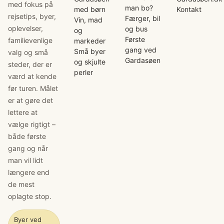
med fokus på
man bo?
med børn
Kontakt
rejsetips, byer,
Færger, bil
Vin, mad
oplevelser,
og bus
og
Første
familievenlige
markeder
gang ved
Små byer
valg og små
Gardasøen
og skjulte
steder, der er
perler
værd at kende
før turen. Målet
er at gøre det
lettere at
vælge rigtigt –
både første
gang og når
man vil lidt
længere end
de mest
oplagte stop.
Byer ved