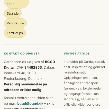
søen
Strande
Vandreture
Familietips
KONTAKT OG UDGIVER
VIGTIGT AT VIDE
Gardasøen.dk udgives af
BGGD
Indholdet på Gardasøen.dk
er til inspiration og generel
Digital
, CVR
34482853
, Dalgas
rejseinformation.
Boulevard 48, 2000
Oplysninger om priser,
Frederiksberg, Danmark.
åbningstider, transport,
Personlig henvendelse på
færger, vejr, lokale regler
adressen er ikke mulig.
og adgangsforhold kan
Kontakt vedrørende siden sker
ændre sig, så tjek altid
på mail:
bggd@bggd.dk
– skriv
officielle kilder og lokale
gerne
att: gardasøen.dk
i