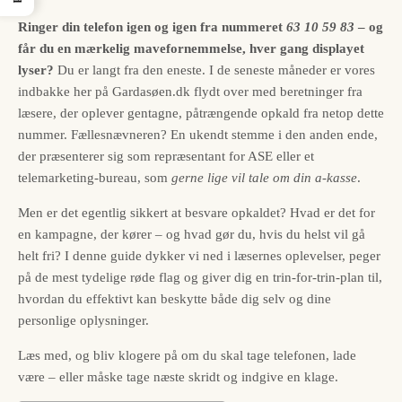
Ringer din telefon igen og igen fra nummeret
63 10 59 83
– og
får du en mærkelig mavefornemmelse, hver gang displayet
lyser?
Du er langt fra den eneste. I de seneste måneder er vores
indbakke her på Gardasøen.dk flydt over med beretninger fra
læsere, der oplever gentagne, påtrængende opkald fra netop dette
nummer. Fællesnævneren? En ukendt stemme i den anden ende,
der præsenterer sig som repræsentant for ASE eller et
telemarketing-bureau, som
gerne lige vil tale om din a-kasse
.
Men er det egentlig sikkert at besvare opkaldet? Hvad er det for
en kampagne, der kører – og hvad gør du, hvis du helst vil gå
helt fri? I denne guide dykker vi ned i læsernes oplevelser, peger
på de mest tydelige røde flag og giver dig en trin-for-trin-plan til,
hvordan du effektivt kan beskytte både dig selv og dine
personlige oplysninger.
Læs med, og bliv klogere på om du skal tage telefonen, lade
være – eller måske tage næste skridt og indgive en klage.