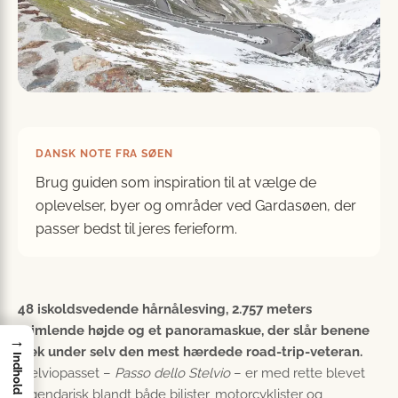
DANSK NOTE FRA SØEN
Brug guiden som inspiration til at vælge de
oplevelser, byer og områder ved Gardasøen, der
passer bedst til jeres ferieform.
48 iskoldsvedende hårnålesving, 2.757 meters
svimlende højde og et panoramaskue, der slår benene
→
væk under selv den mest hærdede road-trip-veteran.
Indhold
Stelviopasset –
Passo dello Stelvio
– er med rette blevet
legendarisk blandt både bilister, motorcyklister og