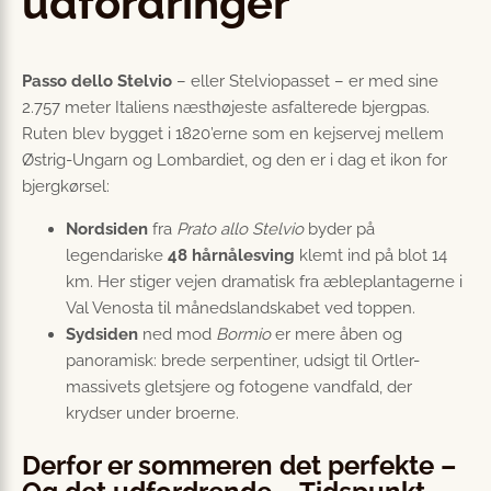
udfordringer
Passo dello Stelvio
– eller Stelviopasset – er med sine
2.757 meter Italiens næsthøjeste asfalterede bjergpas.
Ruten blev bygget i 1820’erne som en kejservej mellem
Østrig-Ungarn og Lombardiet, og den er i dag et ikon for
bjergkørsel:
Nordsiden
fra
Prato allo Stelvio
byder på
legendariske
48 hårnålesving
klemt ind på blot 14
km. Her stiger vejen dramatisk fra æbleplantagerne i
Val Venosta til månedslandskabet ved toppen.
Sydsiden
ned mod
Bormio
er mere åben og
panoramisk: brede serpentiner, udsigt til Ortler-
massivets gletsjere og fotogene vandfald, der
krydser under broerne.
Derfor er sommeren det perfekte –