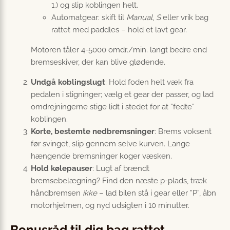
1.) og slip koblingen helt.
Automatgear: skift til
Manual
,
S
eller vrik bag
rattet med paddles – hold et lavt gear.
Motoren tåler 4-5000 omdr./min. langt bedre end
bremseskiver, der kan blive glødende.
Undgå koblingslugt
: Hold foden helt væk fra
pedalen i stigninger; vælg et gear der passer, og lad
omdrejningerne stige lidt i stedet for at ”fedte”
koblingen.
Korte, bestemte nedbremsninger
: Brem­s voksent
før svinget, slip gennem selve kurven. Lange
hængende bremsninger koger væsken.
Hold kølepauser
: Lugt af brændt
bremsebelægning? Find den næste p-plads, træk
håndbremsen
ikke
– lad bilen stå i gear eller ”P”, åbn
motorhjelmen, og nyd udsigten i 10 minutter.
Bonusråd til dig bag rattet