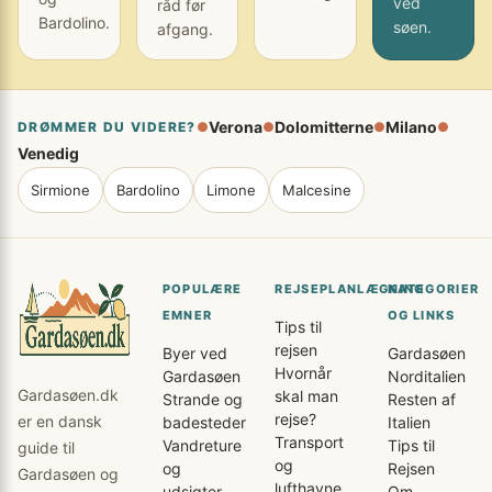
ved
råd før
Bardolino.
søen.
afgang.
Verona
Dolomitterne
Milano
DRØMMER DU VIDERE?
●
●
●
●
Venedig
Sirmione
Bardolino
Limone
Malcesine
POPULÆRE
REJSEPLANLÆGNING
KATEGORIER
EMNER
OG LINKS
Tips til
rejsen
Byer ved
Gardasøen
Hvornår
Gardasøen
Norditalien
Gardasøen.dk
skal man
Strande og
Resten af
rejse?
er en dansk
badesteder
Italien
Transport
Vandreture
Tips til
guide til
og
og
Rejsen
Gardasøen og
lufthavne
udsigter
Om