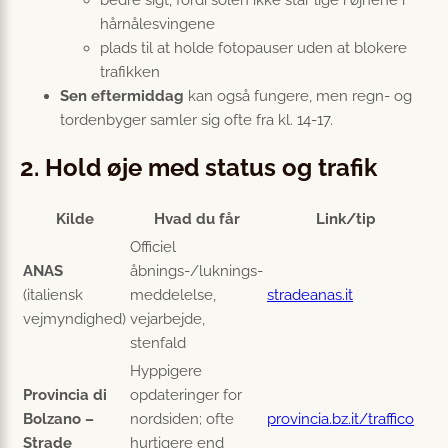
hårnålesvingene
plads til at holde fotopauser uden at blokere
trafikken
Sen eftermiddag
kan også fungere, men regn- og
tordenbyger samler sig ofte fra kl. 14-17.
2. Hold øje med status og trafik
Kilde
Hvad du får
Link/tip
Officiel
ANAS
åbnings-/luknings-
(italiensk
meddelelse,
stradeanas.it
vejmyndighed)
vejarbejde,
stenfald
Hyppigere
Provincia di
opdateringer for
Bolzano –
nordsiden; ofte
provincia.bz.it/traffico
Strade
hurtigere end