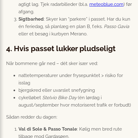
agtigt lag. Tjek radarbilleder (bl.a.
meteoblue.com
) før
afgang.
Sigtbarhed
: Skyer kan “parkere” i passet. Har du kun
én feriedag, så planlæg en plan B, f.eks.
Passo Gavia
eller et besøg i kurbyen Merano.
4. Hvis passet lukker pludseligt
Når bommene går ned – dét sker især ved:
nattetemperaturer under frysepunktet > risiko for
isslag
bjergskred eller uvarslet snefygning
cykelløbet
Stelvio Bike Day
(én lørdag i
august/september hvor motoriseret trafik er forbudt)
Sådan redder du dagen:
Val di Sole & Passo Tonale
: Kølig men bred rute
tilbage mod Gardasøen.