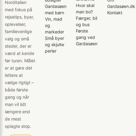
Norditalien
Hvor skal
Gardasøen
Gardasøen.dk
med fokus på
man bo?
med børn
Kontakt
rejsetips, byer,
Færger, bil
Vin, mad
oplevelser,
og bus
og
Første
familievenlige
markeder
gang ved
Små byer
valg og små
Gardasøen
og skjulte
steder, der er
perler
værd at kende
før turen. Målet
er at gøre det
lettere at
vælge rigtigt –
både første
gang og når
man vil lidt
længere end
de mest
oplagte stop.