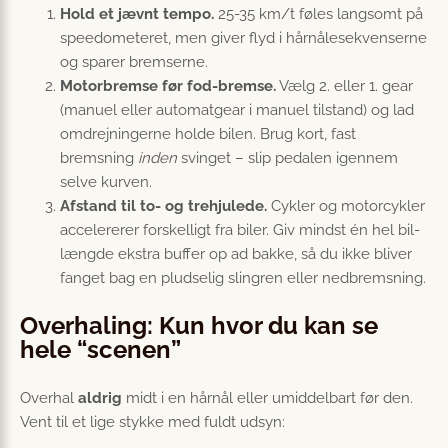
Hold et jævnt tempo.
25-35 km/t føles langsomt på
speedometeret, men giver flyd i hårnålesekvenserne
og sparer bremserne.
Motorbremse før fod-bremse.
Vælg 2. eller 1. gear
(manuel eller automatgear i manuel tilstand) og lad
omdrejningerne holde bilen. Brug kort, fast
bremsning
inden
svinget – slip pedalen igennem
selve kurven.
Afstand til to- og trehjulede.
Cykler og motorcykler
accelererer forskelligt fra biler. Giv mindst én hel bil-
længde ekstra buffer op ad bakke, så du ikke bliver
fanget bag en pludselig slingren eller nedbremsning.
Overhaling: Kun hvor du kan se
hele “scenen”
Overhal
aldrig
midt i en hårnål eller umiddelbart før den.
Vent til et lige stykke med fuldt udsyn: