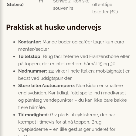
m
Schweiz, ikoniske
Stelvio)
offentlige
souvenirs
toiletter (€1)
Praktisk at huske undervejs
Kontanter:
Mange boder og caféer tager kun euro-
mønter/sedler.
Toiletstop:
Brug faciliteterne ved Franzenshöhe eller
på toppen; der er intet mellem hårnål 15 og 30.
Nødnummer:
112 virker i hele Italien; mobil­signalet er
bedst ved udsigtspunkter.
Store biler/autocampere:
Nordsiden er smallere
end sydsiden. Kør tidligt, fold spejle ind i modkørsel
og planlæg vendepunkter – du kan ikke bare bakke
flere hårnåle.
Tålmodighed:
Giv plads til cyklisterne, der har
kæmpet i timevis for at nå toppen. Brug
vigepladserne – en lille gestus gør underet for