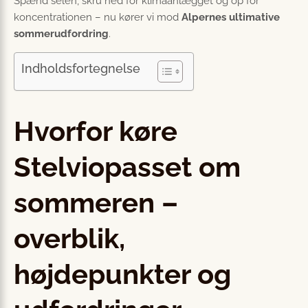
Spænd selen, skru ned for klimaanlægget og op for
koncentrationen – nu kører vi mod
Alpernes ultimative
sommerudfordring
.
Indholdsfortegnelse
Hvorfor køre
Stelviopasset om
sommeren –
overblik,
højdepunkter og