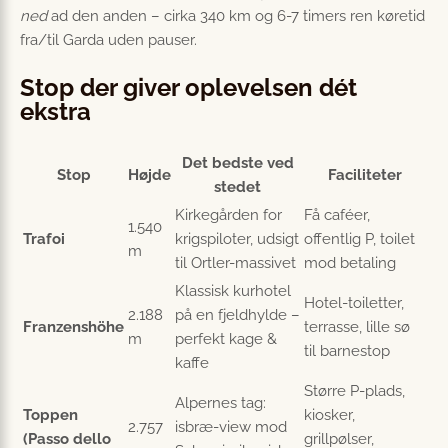
ned
ad den anden – cirka 340 km og 6-7 timers ren køretid
fra/til Garda uden pauser.
Stop der giver oplevelsen dét
ekstra
Det bedste ved
Stop
Højde
Faciliteter
stedet
Kirkegården for
Få caféer,
1.540
Trafoi
krigspiloter, udsigt
offentlig P, toilet
m
til Ortler-massivet
mod betaling
Klassisk kurhotel
Hotel-toiletter,
2.188
på en fjeldhylde –
Franzenshöhe
terrasse, lille sø
m
perfekt kage &
til barnestop
kaffe
Større P-plads,
Alpernes tag:
Toppen
kiosker,
2.757
isbræ-view mod
(Passo dello
grillpølser,