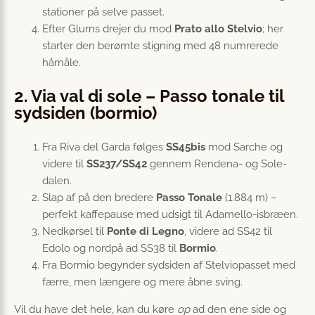
stationer på selve passet.
Efter Glurns drejer du mod
Prato allo Stelvio
; her
starter den berømte stigning med 48 numrerede
hårnåle.
2. Via val di sole – Passo tonale til
sydsiden (bormio)
Fra Riva del Garda følges
SS45bis
mod Sarche og
videre til
SS237/SS42
gennem Rendena- og Sole-
dalen.
Slap af på den bredere
Passo Tonale
(1.884 m) –
perfekt kaffepause med udsigt til Adamello-isbræen.
Nedkørsel til
Ponte di Legno
, videre ad SS42 til
Edolo og nordpå ad SS38 til
Bormio
.
Fra Bormio begynder sydsiden af Stelviopasset med
færre, men længere og mere åbne sving.
Vil du have det hele, kan du køre
op
ad den ene side og