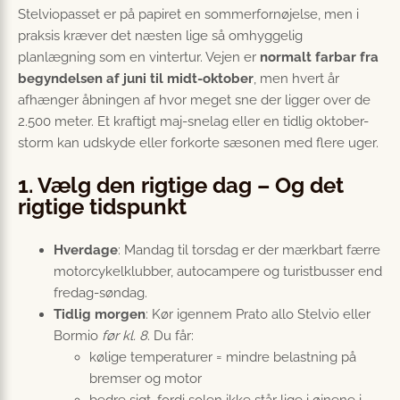
Stelviopasset er på papiret en sommerfornøjelse, men i
praksis kræver det næsten lige så omhyggelig
planlægning som en vintertur. Vejen er
normalt farbar fra
begyndelsen af juni til midt-oktober
, men hvert år
afhænger åbningen af hvor meget sne der ligger over de
2.500 meter. Et kraftigt maj-snelag eller en tidlig oktober-
storm kan udskyde eller forkorte sæsonen med flere uger.
1. Vælg den rigtige dag – Og det
rigtige tidspunkt
Hverdage
: Mandag til torsdag er der mærkbart færre
motorcykelklubber, autocampere og turistbusser end
fredag-søndag.
Tidlig morgen
: Kør igennem Prato allo Stelvio eller
Bormio
før kl. 8
. Du får:
kølige temperaturer = mindre belastning på
bremser og motor
bedre sigt, fordi solen ikke står lige i øjnene i