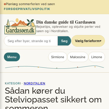
Spring
Planlæg sommerferien ved søen
×
til
FORSIDE
PRIVATLIVSPOLITIK
indhold
Din danske guide til Gardasøen
Rejsetips, oplevelser og skjulte perler ved
søen og i Norditalien.
Vælg ferieform
Søg
▾
Menu
Sirmione
Malcesine
Limone
KATEGORI ·
NORDITALIEN
Sådan kører du
Stelviopasset sikkert om
sommeren