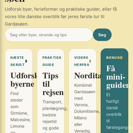
Udforsk byer, ferieformer og praktiske guider, eller få
vores lille danske overblik før jeres første tur til
Gardasøen.
Søg
NÆSTE
PRAKTISK
VIDERE
BONUS
Få
SKRIDT
GUIDE
HERFRA
Udforsk
Tips
Norditalien
mini-
byerne
til
guiden
Kombinér
rejsen
Gardasøen
Find
Et
med
steder
hurtigt
Transport,
Verona,
som
dansk
planlægning,
Dolomitterne,
Sirmione,
overblik
bedste
Milano
Malcesine,
til
rejsetid
eller
Limone
førstegangsr
og gode
Venedig.
og