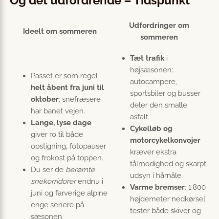
Og det udfordrende – Tidspunkt
Udfordringer om
Ideelt om sommeren
sommeren
Tæt trafik
i
højsæsonen:
Passet er som regel
autocampere,
helt åbent fra juni til
sportsbiler og busser
oktober
; snefræsere
deler den smalle
har banet vejen.
asfalt.
Lange, lyse dage
Cykelløb og
giver ro til både
motorcykelkonvojer
opstigning, fotopauser
kræver ekstra
og frokost på toppen.
tålmodighed og skarpt
Du ser de
berømte
udsyn i hårnåle.
snekorridorer
endnu i
Varme bremser
: 1.800
juni og farverige alpine
højdemeter nedkørsel
enge senere på
tester både skiver og
sæsonen.