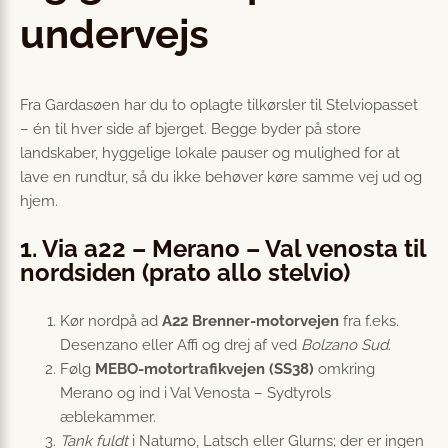
undervejs
Fra Gardasøen har du to oplagte tilkørsler til Stelviopasset
– én til hver side af bjerget. Begge byder på store
landskaber, hyggelige lokale pauser og mulighed for at
lave en rundtur, så du ikke behøver køre samme vej ud og
hjem.
1. Via a22 – Merano – Val venosta til
nordsiden (prato allo stelvio)
Kør nordpå ad
A22 Brenner-motorvejen
fra f.eks.
Desenzano eller Affi og drej af ved
Bolzano Sud
.
Følg
MEBO-motortrafikvejen (SS38)
omkring
Merano og ind i Val Venosta – Sydtyrols
æblekammer.
Tank fuldt
i Naturno, Latsch eller Glurns; der er ingen