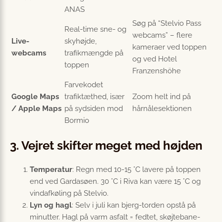
ANAS
Søg på “Stelvio Pass
Real-time sne- og
webcams” – flere
Live-
skyhøjde,
kameraer ved toppen
webcams
trafikmængde på
og ved Hotel
toppen
Franzenshöhe
Farvekodet
Google Maps
trafiktæthed, især
Zoom helt ind på
/ Apple Maps
på sydsiden mod
hårnålesektionen
Bormio
3. Vejret skifter meget med højden
Temperatur
: Regn med 10-15 °C lavere på toppen
end ved Gardasøen. 30 °C i Riva kan være 15 °C og
vindafkøling på Stelvio.
Lyn og hagl
: Selv i juli kan bjerg-torden opstå på
minutter. Hagl på varm asfalt = fedtet, skøjtebane-