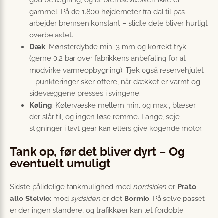
god belægning, og at bremsevæsken ikke er
gammel. På de 1.800 højdemeter fra dal til pas
arbejder bremsen konstant – slidte dele bliver hurtigt
overbelastet.
Dæk
: Mønsterdybde min. 3 mm og korrekt tryk
(gerne 0,2 bar over fabrikkens anbefaling for at
modvirke varmeopbygning). Tjek også reservehjulet
– punkteringer sker oftere, når dækket er varmt og
sidevæggene presses i svingene.
Køling
: Kølervæske mellem min. og max., blæser
der slår til, og ingen løse remme. Lange, seje
stigninger i lavt gear kan ellers give kogende motor.
Tank op, før det bliver dyrt – Og
eventuelt umuligt
Sidste pålidelige tankmulighed mod
nordsiden
er
Prato
allo Stelvio
; mod
sydsiden
er det
Bormio
. På selve passet
er der ingen standere, og trafikkøer kan let fordoble