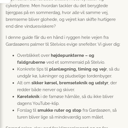
cykelryttere. Men hvordan tackler du det berygtede
bjergpas på en sommerdag, hvor
alle
vil samme vej,
bremserne bliver glohede, og vejret kan skifte hurtigere
end dine vinduesviskere?
I denne guide får du en hånd i ryggen hele vejen fra
Gardasøens palmer til Stelvios evige snefelter. Vi giver dig:
Overblikket over
højdepunkterne – og
faldgruberne
ved et sommerraid på Stelvio.
Konkrete tips til
planlægning, timing og vejr
, så du
undgår kø, lukninger og pludselige tordenbyger.
Alt om
sikker kørsel, bremseteknik og udstyr
, der
redder både nerver og skiver.
Køreteknik
i de famøse hårnåle, så du ikke bliver
dagens YouTube-klip.
Forslag til
smukke ruter og stop
fra Gardasøen, så
turen bliver lige så mindeværdig som målet.