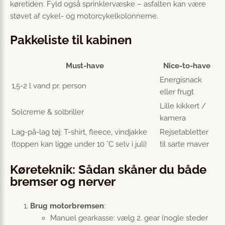
køretiden. Fyld også sprinklervæske – asfalten kan være
støvet af cykel- og motorcykelkolonnerne.
Pakkeliste til kabinen
Must-have
Nice-to-have
Energi­snack
1,5-2 l vand pr. person
eller frugt
Lille kikker­t /
Solcreme & solbriller
kamera
Lag-på-lag tøj: T-shirt, fleece, vindjakke
Rejsetabletter
(toppen kan ligge under 10 °C selv i juli)
til sarte maver
Køreteknik: Sådan skåner du både
bremser og nerver
Brug motorbremsen
:
Manuel gearkasse: vælg 2. gear (nogle steder