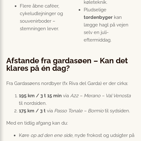
køleteknik.
Flere åbne caféer,
Pludselige
cykeludlejninger og
tordenbyger
kan
souvenirboder –
lægge hagl på vejen
stemningen lever.
selv en juli-
eftermiddag.
Afstande fra gardasøen – Kan det
klares på én dag?
Fra Gardasøens nordbyer (fx Riva del Garda) er der cirka:
195 km / 3 t 15 min
via
A22 – Merano – Val Venosta
til nordsiden.
175 km / 3 t
via
Passo Tonale – Bormio
til sydsiden.
Med en tidlig afgang kan du:
Køre
op ad den ene side
, nyde frokost og udsigter på