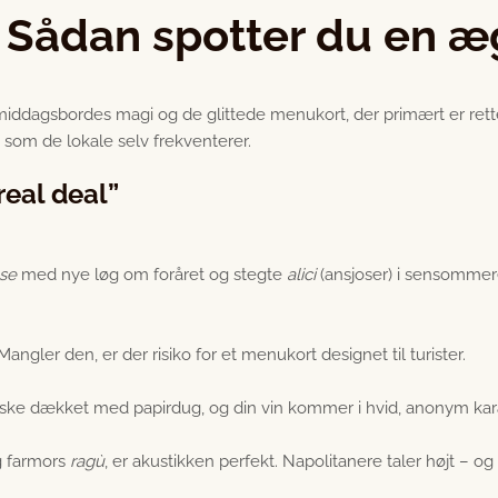
 Sådan spotter du en æg
dagsbordes magi og de glittede menukort, der primært er rettet 
, som de lokale selv frekventerer.
real deal”
se
med nye løg om foråret og stegte
alici
(ansjoser) i sensommere
Mangler den, er der risiko for et menukort designet til turister.
åske dækket med papirdug, og din vin kommer i hvid, anonym karaf
g farmors
ragù
, er akustikken perfekt. Napolitanere taler højt – og t