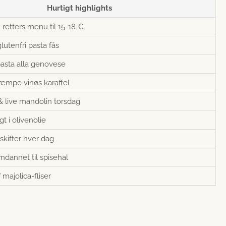
Hurtigt highlights
-retters menu til 15-18 €
lutenfri pasta fås
 pasta alla genovese
kæmpe vinøs karaffel
& live mandolin torsdag
t i olivenolie
skifter hver dag
dannet til spisehal
majolica-fliser