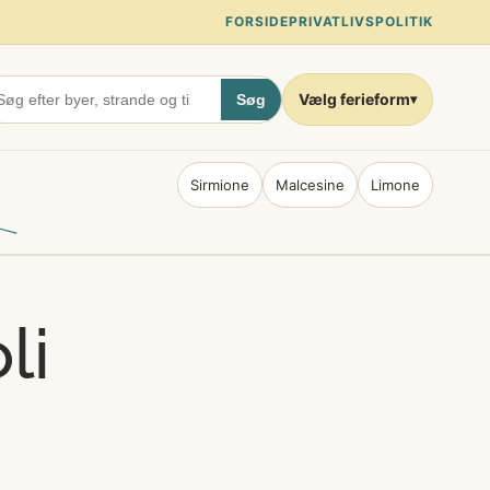
FORSIDE
PRIVATLIVSPOLITIK
Vælg ferieform
Søg
▾
Sirmione
Malcesine
Limone
li