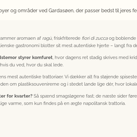
 byer og områder ved Gardasøen, der passer bedst til jeres fe
y, rammer aromaen af
ragù
, friskfriterede
fiori di zucca
og boblend
lienske gastronomi blotter sit mest autentiske hjerte – langt fra
stemor styrer komfuret
, hvor dagens ret stadig skrives med kri
hvis du ved, hvor du skal lede.
ens mest autentiske trattoriaer. Vi dækker alt fra støjende spisest
e uden om plastiksouvenirerne og i stedet lande lige dér, hvor lokal
ter for kvarter?
Så spænd smagsløgene fast; de næste sider fører
ige varme, som kun findes på en ægte napolitansk trattoria.