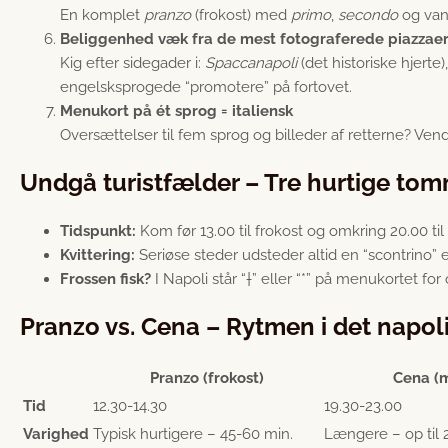
En komplet
pranzo
(frokost) med
primo
,
secondo
og van
Beliggenhed væk fra de mest fotograferede piazzae
Kig efter sidegader i:
Spaccanapoli
(det historiske hjerte)
engelsksprogede “promotere” på fortovet.
Menukort på ét sprog = italiensk
Oversættelser til fem sprog og billeder af retterne? Ven
Undgå turistfælder – Tre hurtige tom
Tidspunkt:
Kom før 13.00 til frokost og omkring 20.00 til
Kvittering:
Seriøse steder udsteder altid en “scontrino” 
Frossen fisk?
I Napoli står “†” eller “*” på menukortet for 
Pranzo vs. Cena – Rytmen i det napol
Pranzo (frokost)
Cena (
Tid
12.30-14.30
19.30-23.00
Varighed
Typisk hurtigere – 45-60 min.
Længere – op til 