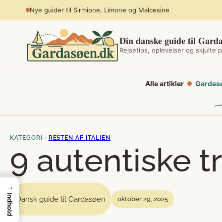
Spring
Nye guider til Sirmione, Limone og Malcesine
til
indhold
Din danske guide til Gard
Rejsetips, oplevelser og skjulte p
Alle artikler
Gardas
●
KATEGORI ·
RESTEN AF ITALIEN
9 autentiske tr
→
Indhold
Dansk guide til Gardasøen
oktober 29, 2025