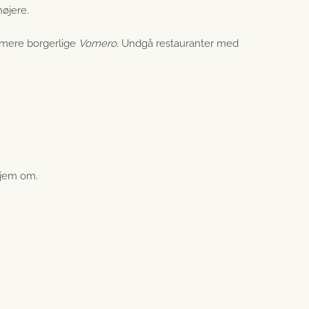
højere.
 mere borgerlige
Vomero
. Undgå restauranter med
 hjem om.