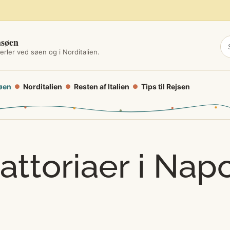
asøen
erler ved søen og i Norditalien.
øen
Norditalien
Resten af Italien
Tips til Rejsen
●
●
●
attoriaer i Napo