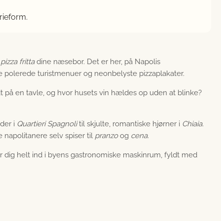
rieform.
e
pizza fritta
dine næsebor. Det er her, på Napolis
 de polerede turistmenuer og neonbelyste pizzaplakater.
dt på en tavle, og hvor husets vin hældes op uden at blinke?
eder i
Quartieri Spagnoli
til skjulte, romantiske hjørner i
Chiaia
.
e napolitanere selv spiser til
pranzo
og
cena
.
 dig helt ind i byens gastronomiske maskinrum, fyldt med