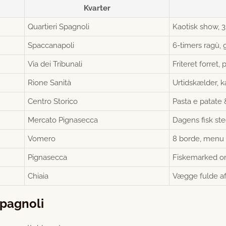
Kvarter
Quartieri Spagnoli
Kaotisk show, 3
Spaccanapoli
6-timers ragù, g
Via dei Tribunali
Friteret forret,
Rione Sanità
Urtidskælder, 
Centro Storico
Pasta e patate 
Mercato Pignasecca
Dagens fisk steg
Vomero
8 borde, menu 
Pignasecca
Fiskemarked om
Chiaia
Vægge fulde af 
spagnoli