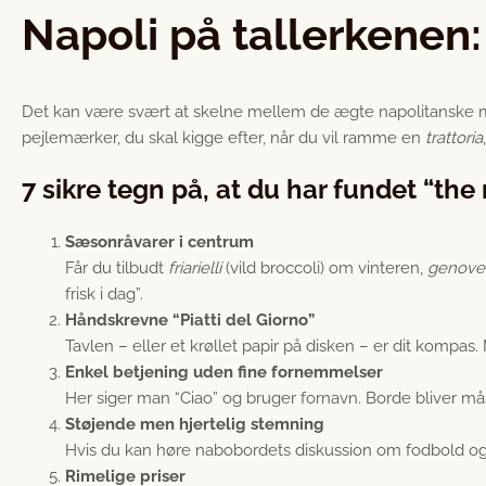
Napoli på tallerkenen:
Det kan være svært at skelne mellem de ægte napolitanske mid
pejlemærker, du skal kigge efter, når du vil ramme en
trattoria
7 sikre tegn på, at du har fundet “the 
Sæsonråvarer i centrum
Får du tilbudt
friarielli
(vild broccoli) om vinteren,
genove
frisk i dag”.
Håndskrevne “Piatti del Giorno”
Tavlen – eller et krøllet papir på disken – er dit kompas. 
Enkel betjening uden fine fornemmelser
Her siger man “Ciao” og bruger fornavn. Borde bliver m
Støjende men hjertelig stemning
Hvis du kan høre nabobordets diskussion om fodbold o
Rimelige priser