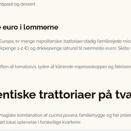
tipasti
og dessert
e euro i lommerne
f Europa, er mange napolitanske
trattoriaer
stadig familieejede mic
penge 1-2 €) og drikkepenge (afrund til nærmeste euro). Skilte
ften af tomatsovs, lyden af klirrende espressokopper og følelsen a
entiske trattoriaer på tv
 magiske kombination af
cucina povera
, familiehygge og fair priser
t lokal oplevelse i forskellige kvarterer.