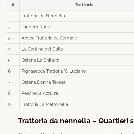
#
Trattoria
1
Trattoria da Nennella
2
Tandem Ragù
3
Antica Trattoria da Carmine
4
La Cantina del Gallo
5
Osteria La Chitarra
6
Pignasecca Trattoria ’O Luciano
7
Osteria Donna Teresa
8
Pescheria Azzurra
9
Trattoria La Mattonella
Trattoria da nennella – Quartieri 