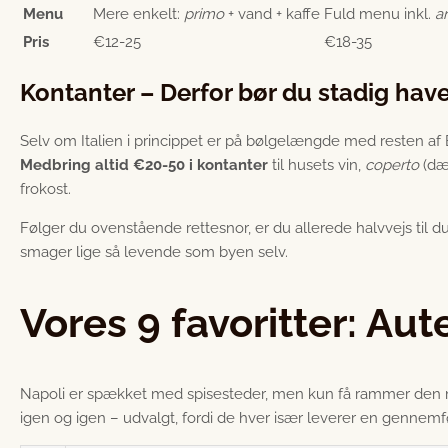
Menu
Mere enkelt:
primo
+ vand + kaffe
Fuld menu inkl.
an
Pris
€12-25
€18-35
Kontanter – Derfor bør du stadig hav
Selv om Italien i princippet er på bølgelængde med resten a
Medbring altid €20-50 i kontanter
til husets vin,
coperto
(dæk
frokost.
Følger du ovenstående rettesnor, er du allerede halvvejs til du
smager lige så levende som byen selv.
Vores 9 favoritter: Aut
Napoli er spækket med spisesteder, men kun få rammer den
igen og igen – udvalgt, fordi de hver især leverer en gennemfør