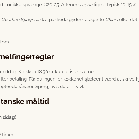
d bør ikke sprænge €20-25. Aftenens
cena
ligger typisk 10-15 % 
r
,
Quartieri Spagnoli
(tætpakkede gyder), elegante
Chiaia
eller det
d om.
melfingerregler
 middag. Klokken 18.30 er kun turister sultne.
efter betaling. Får du ingen, er køkkenet sjældent værd at skrive
optøede råvarer. Spørg, hvis du er i tvivl.
itanske måltid
middag)
2 timer