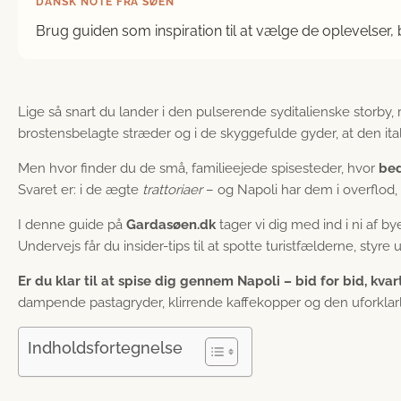
DANSK NOTE FRA SØEN
Brug guiden som inspiration til at vælge de oplevelser,
Lige så snart du lander i den pulserende syditalienske storb
brostensbelagte stræder og i de skyggefulde gyder, at den ita
Men hvor finder du de små, familieejede spisesteder, hvor
bed
Svaret er: i de ægte
trattoriaer
– og Napoli har dem i overflod, 
I denne guide på
Gardasøen.dk
tager vi dig med ind i ni af by
Undervejs får du insider-tips til at spotte turistfælderne, styr
Er du klar til at spise dig gennem Napoli – bid for bid, kvar
dampende pastagryder, klirrende kaffekopper og den uforklarl
Indholdsfortegnelse