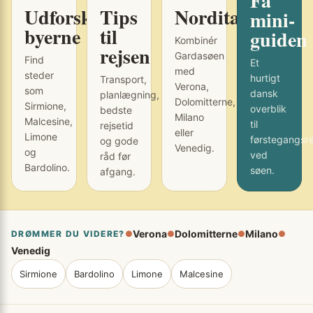
Få
Udforsk
Tips
Norditalien
mini-
byerne
til
guiden
Kombinér
rejsen
Gardasøen
Find
Et
med
steder
hurtigt
Transport,
Verona,
som
dansk
planlægning,
Dolomitterne,
Sirmione,
overblik
bedste
Milano
Malcesine,
til
rejsetid
eller
Limone
førstegangsr
og gode
Venedig.
og
ved
råd før
Bardolino.
søen.
afgang.
Verona
Dolomitterne
Milano
DRØMMER DU VIDERE?
●
●
●
●
Venedig
Sirmione
Bardolino
Limone
Malcesine