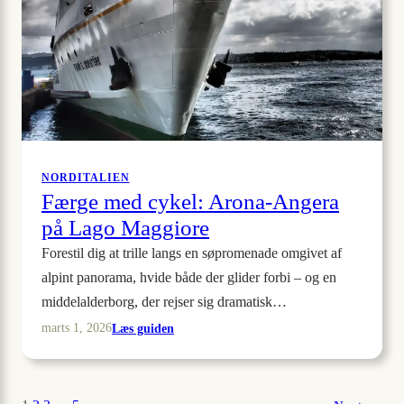
NORDITALIEN
Færge med cykel: Arona-Angera
på Lago Maggiore
Forestil dig at trille langs en søpromenade omgivet af
alpint panorama, hvide både der glider forbi – og en
middelalderborg, der rejser sig dramatisk…
:
Læs guiden
marts 1, 2026
Færge
med
cykel: