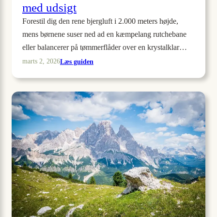
med udsigt
Forestil dig den rene bjergluft i 2.000 meters højde,
mens børnene suser ned ad en kæmpelang rutchebane
eller balancerer på tømmerflåder over en krystalklar…
:
Læs guiden
marts 2, 2026
9
alpine
legepladser
i
Sydtyrol
med
udsigt