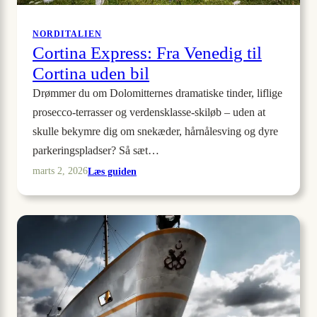
NORDITALIEN
Cortina Express: Fra Venedig til
Cortina uden bil
Drømmer du om Dolomitternes dramatiske tinder, liflige
prosecco-terrasser og verdensklasse-skiløb – uden at
skulle bekymre dig om snekæder, hårnålesving og dyre
parkeringspladser? Så sæt…
:
Læs guiden
marts 2, 2026
Cortina
Express:
Fra
Venedig
til
Cortina
uden
bil