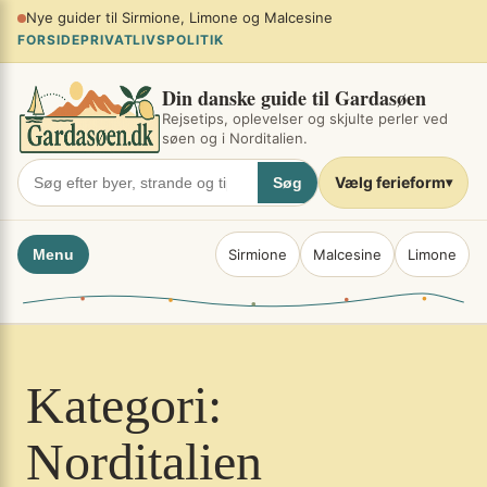
Spring
Planlæg sommerferien ved søen
×
til
FORSIDE
PRIVATLIVSPOLITIK
indhold
Din danske guide til Gardasøen
Rejsetips, oplevelser og skjulte perler ved
søen og i Norditalien.
Vælg ferieform
Søg
▾
Menu
Sirmione
Malcesine
Limone
Kategori:
Norditalien