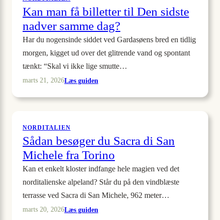
Kan man få billetter til Den sidste
nadver samme dag?
Har du nogensinde siddet ved Gardasøens bred en tidlig
morgen, kigget ud over det glitrende vand og spontant
tænkt: “Skal vi ikke lige smutte…
:
Læs guiden
marts 21, 2026
Kan
man
få
billetter
NORDITALIEN
Sådan besøger du Sacra di San
til
Den
Michele fra Torino
sidste
Kan et enkelt kloster indfange hele magien ved det
nadver
norditalienske alpeland? Står du på den vindblæste
samme
terrasse ved Sacra di San Michele, 962 meter…
dag?
:
Læs guiden
marts 20, 2026