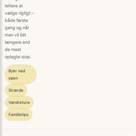
lettere at
vælge rigtigt –
både første
gang og når
man vil lidt
længere end
de mest
oplagte stop.
Byer ved
søen
Strande
Vandreture
Familietips