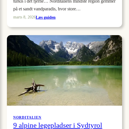
turkis i det fjerne… Norditaliens mindste region gemmer
på et sandt vandparadis, hvor store…
:
Læs guiden
marts 8, 2026
8
lette
vandreture
til
vandfald
i
Valle
d’Aosta
NORDITALIEN
9 alpine legepladser i Sydtyrol