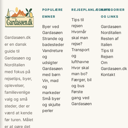
POPULÆRE
REJSEPLANLÆGNING
KATEGORIER
EMNER
OG LINKS
Tips til
rejsen
Byer ved
Gardasøen
Hvornår
Gardasøen
Norditalien
Gardasøen.dk
skal man
Strande og
Resten af
rejse?
er en dansk
badesteder
Italien
Transport
Vandreture
Tips til
guide til
og
og
Rejsen
Gardasøen og
lufthavne
udsigter
Om
Norditalien
Hvor skal
Gardasøen
Gardasøen.dk
med fokus på
man bo?
med børn
Kontakt
rejsetips, byer,
Færger, bil
Vin, mad
oplevelser,
og bus
og
Første
familievenlige
markeder
gang ved
Små byer
valg og små
Gardasøen
og skjulte
steder, der er
perler
værd at kende
før turen. Målet
er at gøre det