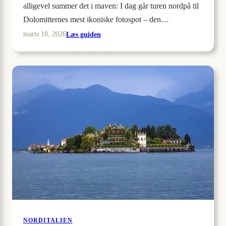
alligevel summer det i maven: I dag går turen nordpå til
Dolomitternes mest ikoniske fotospot – den…
:
Læs guiden
marts 18, 2026
Skal
man
forudbestille
svævebanen
til
Seceda
i
juli?
NORDITALIEN