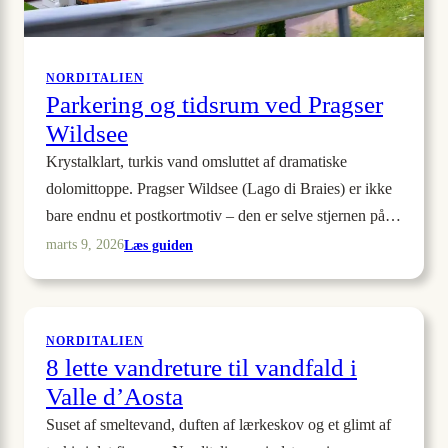
NORDITALIEN
Parkering og tidsrum ved Pragser
Wildsee
Krystalklart, turkis vand omsluttet af dramatiske
dolomittoppe. Pragser Wildsee (Lago di Braies) er ikke
bare endnu et postkortmotiv – den er selve stjernen på…
:
Læs guiden
marts 9, 2026
Parkering
og
tidsrum
ved
NORDITALIEN
8 lette vandreture til vandfald i
Pragser
Wildsee
Valle d’Aosta
Suset af smeltevand, duften af lærkeskov og et glimt af