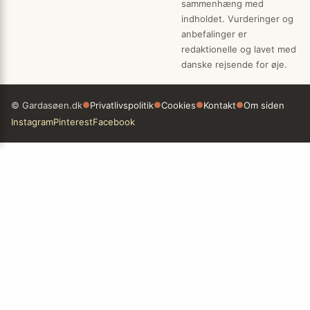
sammenhæng med
indholdet. Vurderinger og
anbefalinger er
redaktionelle og lavet med
danske rejsende for øje.
© Gardasøen.dk
●
Privatlivspolitik
●
Cookies
●
Kontakt
●
Om siden
Instagram
Pinterest
Facebook