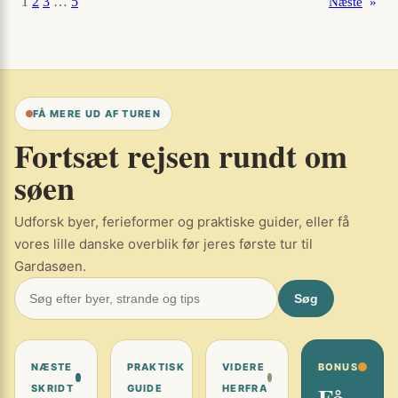
1
2
3
…
5
Næste
»
Arona-
Angera
på
Lago
Maggiore
FÅ MERE UD AF TUREN
Fortsæt rejsen rundt om
søen
Udforsk byer, ferieformer og praktiske guider, eller få
vores lille danske overblik før jeres første tur til
Gardasøen.
Søg
NÆSTE
PRAKTISK
VIDERE
BONUS
SKRIDT
GUIDE
HERFRA