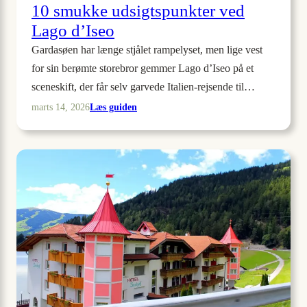
10 smukke udsigtspunkter ved
Lago d’Iseo
Gardasøen har længe stjålet rampelyset, men lige vest
for sin berømte storebror gemmer Lago d’Iseo på et
sceneskift, der får selv garvede Italien-rejsende til…
:
Læs guiden
marts 14, 2026
10
smukke
udsigtspunkter
ved
Lago
d’Iseo