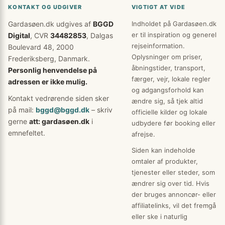
KONTAKT OG UDGIVER
VIGTIGT AT VIDE
Gardasøen.dk udgives af
BGGD
Indholdet på Gardasøen.dk
er til inspiration og generel
Digital
, CVR
34482853
, Dalgas
rejseinformation.
Boulevard 48, 2000
Oplysninger om priser,
Frederiksberg, Danmark.
åbningstider, transport,
Personlig henvendelse på
færger, vejr, lokale regler
adressen er ikke mulig.
og adgangsforhold kan
Kontakt vedrørende siden sker
ændre sig, så tjek altid
på mail:
bggd@bggd.dk
– skriv
officielle kilder og lokale
gerne
att: gardasøen.dk
i
udbydere før booking eller
emnefeltet.
afrejse.
Siden kan indeholde
omtaler af produkter,
tjenester eller steder, som
ændrer sig over tid. Hvis
der bruges annoncør- eller
affiliatelinks, vil det fremgå
eller ske i naturlig