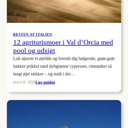
RESTEN AF ITALIEN
12 agriturismoer i Val d’Orcia med
pool og udsigt
Luk øjnene et øjeblik og forestil dig bølgende, grøn-gule
bakker prikket med dybgrønne cypresser, vinmarker så
langt øjet rækker – og midt i det…
:
Læs guiden
marts 8, 2026
12
agriturismoer
i
Val
d’Orcia
med