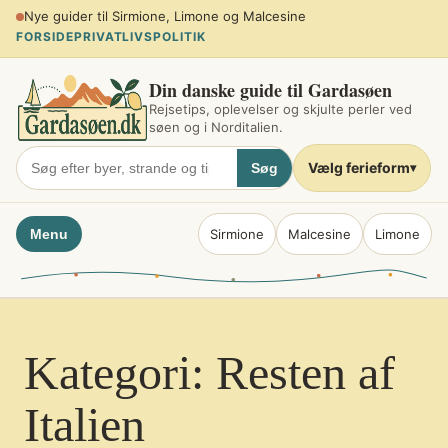
Spring
Planlæg sommerferien ved søen
til
FORSIDE
PRIVATLIVSPOLITIK
indhold
Din danske guide til Gardasøen
Rejsetips, oplevelser og skjulte perler ved
søen og i Norditalien.
Vælg ferieform
Søg
▾
Menu
Sirmione
Malcesine
Limone
Kategori:
Resten af
Italien