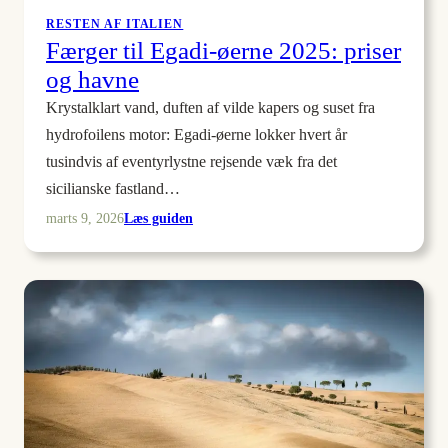
RESTEN AF ITALIEN
Færger til Egadi-øerne 2025: priser
og havne
Krystalklart vand, duften af vilde kapers og suset fra
hydrofoilens motor: Egadi-øerne lokker hvert år
tusindvis af eventyrlystne rejsende væk fra det
sicilianske fastland…
:
Læs guiden
marts 9, 2026
Færger
til
Egadi-
øerne
2025:
priser
og
havne