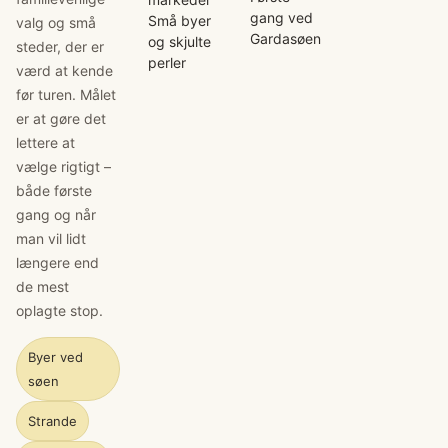
gang ved
Små byer
valg og små
Gardasøen
og skjulte
steder, der er
perler
værd at kende
før turen. Målet
er at gøre det
lettere at
vælge rigtigt –
både første
gang og når
man vil lidt
længere end
de mest
oplagte stop.
Byer ved
søen
Strande