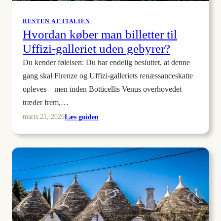
RESTEN AF ITALIEN
Hvordan køber man billetter til
Uffizi-galleriet uden gebyrer?
Du kender følelsen: Du har endelig besluttet, at denne
gang skal Firenze og Uffizi-galleriets renæssanceskatte
opleves – men inden Botticellis Venus overhovedet
træder frem,…
:
Læs guiden
marts 21, 2026
Hvordan
køber
man
billetter
til
Uffizi-
galleriet
uden