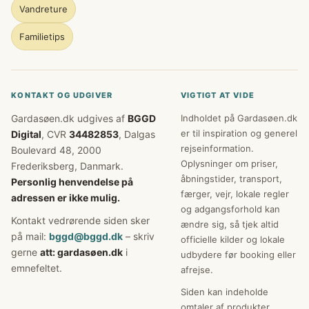
Vandreture
Familietips
KONTAKT OG UDGIVER
VIGTIGT AT VIDE
Gardasøen.dk udgives af
BGGD
Indholdet på Gardasøen.dk
er til inspiration og generel
Digital
, CVR
34482853
, Dalgas
rejseinformation.
Boulevard 48, 2000
Oplysninger om priser,
Frederiksberg, Danmark.
åbningstider, transport,
Personlig henvendelse på
færger, vejr, lokale regler
adressen er ikke mulig.
og adgangsforhold kan
Kontakt vedrørende siden sker
ændre sig, så tjek altid
på mail:
bggd@bggd.dk
– skriv
officielle kilder og lokale
gerne
att: gardasøen.dk
i
udbydere før booking eller
emnefeltet.
afrejse.
Siden kan indeholde
omtaler af produkter,