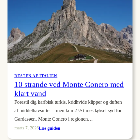
pool
og
udsigt
RESTEN AF ITALIEN
10 strande ved Monte Conero med
klart vand
Forestil dig karibisk turkis, kridhvide klipper og duften
af middelhavsurter – men kun 2 ½ times kørsel syd for
Gardasøen. Monte Conero i regionen…
:
Læs guiden
marts 7, 2026
10