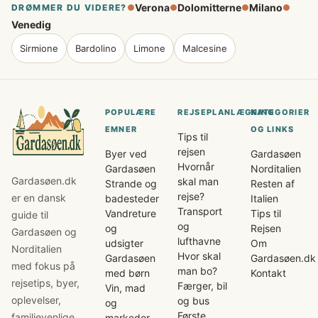
Verona
Dolomitterne
Milano
DRØMMER DU VIDERE?
●
●
●
●
Venedig
Sirmione
Bardolino
Limone
Malcesine
POPULÆRE
REJSEPLANLÆGNING
KATEGORIER
EMNER
OG LINKS
Tips til
rejsen
Byer ved
Gardasøen
Hvornår
Gardasøen
Norditalien
Gardasøen.dk
skal man
Strande og
Resten af
rejse?
er en dansk
badesteder
Italien
Transport
Vandreture
Tips til
guide til
og
og
Rejsen
Gardasøen og
lufthavne
udsigter
Om
Norditalien
Hvor skal
Gardasøen
Gardasøen.dk
med fokus på
man bo?
med børn
Kontakt
rejsetips, byer,
Færger, bil
Vin, mad
oplevelser,
og bus
og
Første
familievenlige
markeder