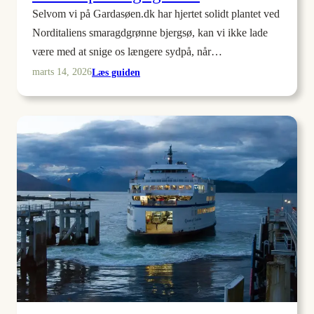
Selvom vi på Gardasøen.dk har hjertet solidt plantet ved
Norditaliens smaragdgrønne bjergsø, kan vi ikke lade
være med at snige os længere sydpå, når…
:
Læs guiden
marts 14, 2026
Hvor
kan
man
parkere
ved
Valle
dei
Templi
i
Agrigento?