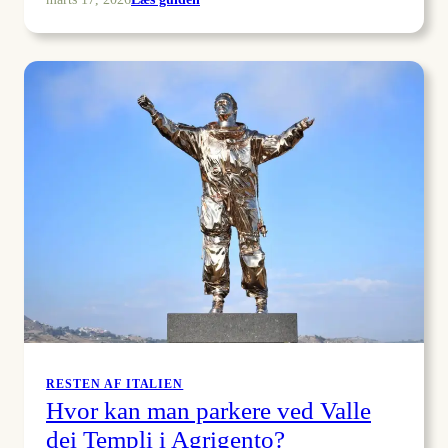
Cala
Goloritzé
uden
båd:
ruter,
tider
og
sikkerhed
RESTEN AF ITALIEN
Hvor kan man parkere ved Valle
dei Templi i Agrigento?