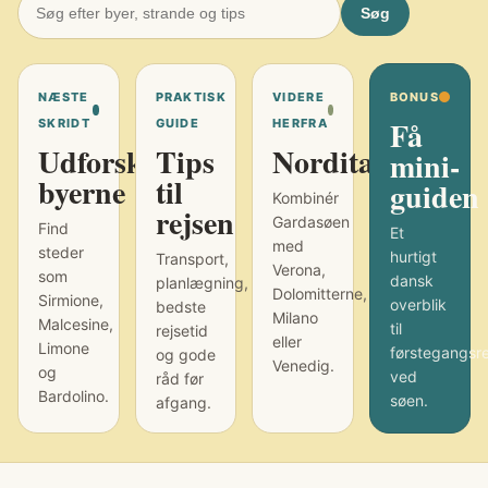
Søg
NÆSTE
PRAKTISK
VIDERE
BONUS
Få
SKRIDT
GUIDE
HERFRA
Udforsk
Tips
Norditalien
mini-
byerne
til
guiden
Kombinér
rejsen
Gardasøen
Find
Et
med
steder
hurtigt
Transport,
Verona,
som
dansk
planlægning,
Dolomitterne,
Sirmione,
overblik
bedste
Milano
Malcesine,
til
rejsetid
eller
Limone
førstegangsr
og gode
Venedig.
og
ved
råd før
Bardolino.
søen.
afgang.