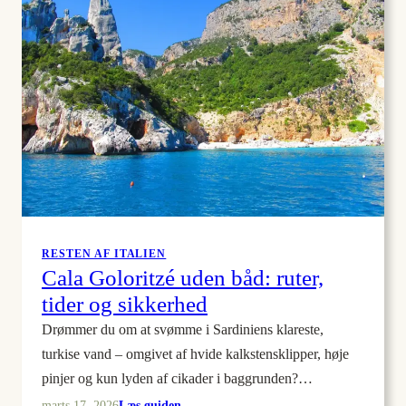
d’Itria,
som
du
bør
besøge
RESTEN AF ITALIEN
Cala Goloritzé uden båd: ruter,
tider og sikkerhed
Drømmer du om at svømme i Sardiniens klareste,
turkise vand – omgivet af hvide kalkstensklipper, høje
pinjer og kun lyden af cikader i baggrunden?…
:
Læs guiden
marts 17, 2026