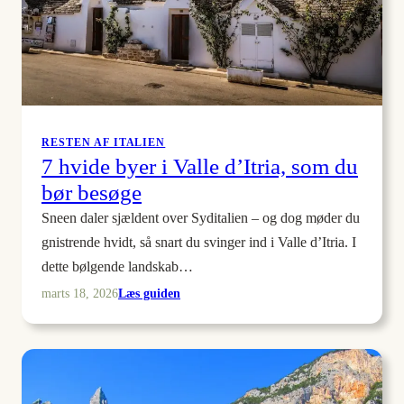
gebyrer?
RESTEN AF ITALIEN
7 hvide byer i Valle d’Itria, som du
bør besøge
Sneen daler sjældent over Syditalien – og dog møder du
gnistrende hvidt, så snart du svinger ind i Valle d’Itria. I
dette bølgende landskab…
:
Læs guiden
marts 18, 2026
7
hvide
byer
i
Valle