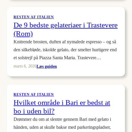
strande
ved
Monte
RESTEN AF ITALIEN
De 9 bedste gelateriaer i Trastevere
Conero
med
(Rom)
klart
Knitrende brosten, duften af nymalede espresso – og så
vand
den silkebløde, iskolde gelato, der smelter hurtigere end
et solstrejf på Piazza Santa Maria. Trastevere…
:
Læs guiden
marts 6, 2026
De
9
bedste
gelateriaer
RESTEN AF ITALIEN
Hvilket område i Bari er bedst at
i
Trastevere
bo i uden bil?
(Rom)
Drømmer du om at slentre gennem Bari med gelato i
hånden, uden at skulle bakse med parkeringspladser,