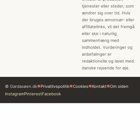
tjenester eller steder, som
ændrer sig over tid. Hvis
der bruges annoncør- eller
affiliatelinks, vil det fremgå
eller ske i naturlig
sammenhæng med
indholdet. Vurderinger og
anbefalinger er
redaktionelle og lavet med
danske rejsende for øje.
© Gardasøen.dk
●
Privatlivspolitik
●
Cookies
●
Kontakt
●
Om siden
Instagram
Pinterest
Facebook