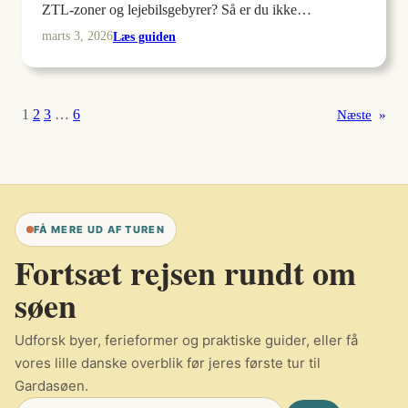
ZTL-zoner og lejebilsgebyrer? Så er du ikke…
:
Læs guiden
marts 3, 2026
Hvilket
område
i
1
2
3
…
6
Næste
»
Bari
er
bedst
at
bo
FÅ MERE UD AF TUREN
i
uden
Fortsæt rejsen rundt om
bil?
søen
Udforsk byer, ferieformer og praktiske guider, eller få
vores lille danske overblik før jeres første tur til
Gardasøen.