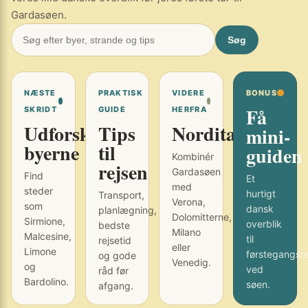
Gardasøen.
Søg
NÆSTE
PRAKTISK
VIDERE
BONUS
Få
SKRIDT
GUIDE
HERFRA
Udforsk
Tips
Norditalien
mini-
byerne
til
guiden
Kombinér
rejsen
Gardasøen
Find
Et
med
steder
hurtigt
Transport,
Verona,
som
dansk
planlægning,
Dolomitterne,
Sirmione,
overblik
bedste
Milano
Malcesine,
til
rejsetid
eller
Limone
førstegangsr
og gode
Venedig.
og
ved
råd før
Bardolino.
søen.
afgang.