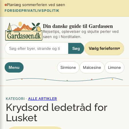
Spring
Planlæg sommerferien ved søen
×
til
FORSIDE
PRIVATLIVSPOLITIK
indhold
Din danske guide til Gardasøen
Rejsetips, oplevelser og skjulte perler ved
søen og i Norditalien.
Vælg ferieform
Søg
▾
Menu
Sirmione
Malcesine
Limone
KATEGORI ·
ALLE ARTIKLER
Krydsord ledetråd for
Lusket