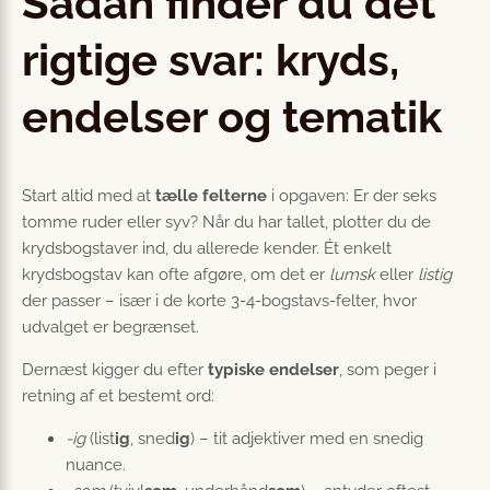
Sådan finder du det
rigtige svar: kryds,
endelser og tematik
Start altid med at
tælle felterne
i opgaven: Er der seks
tomme ruder eller syv? Når du har tallet, plotter du de
krydsbogstaver ind, du allerede kender. Ét enkelt
krydsbogstav kan ofte afgøre, om det er
lumsk
eller
listig
der passer – især i de korte 3-4-bogstavs-felter, hvor
udvalget er begrænset.
Dernæst kigger du efter
typiske endelser
, som peger i
retning af et bestemt ord:
-ig
(list
ig
, sned
ig
) – tit adjektiver med en snedig
nuance.