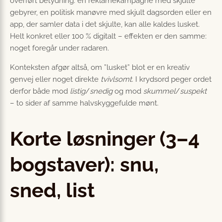
overført betydning: en reklamekampagne med skjulte
gebyrer, en politisk manøvre med skjult dagsorden eller en
app, der samler data i det skjulte, kan alle kaldes lusket.
Helt konkret eller 100 % digitalt – effekten er den samme:
noget foregår under radaren.
Konteksten afgør altså, om ”lusket” blot er en kreativ
genvej eller noget direkte
tvivlsomt
. I krydsord peger ordet
derfor både mod
listig
/
snedig
og mod
skummel
/
suspekt
– to sider af samme halvskyggefulde mønt.
Korte løsninger (3–4
bogstaver): snu,
sned, list