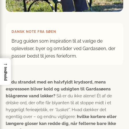
DANSK NOTE FRA SØEN
Brug guiden som inspiration til at vælge de
oplevelser, byer og områder ved Gardasøen, der
passer bedst til jeres ferieform.
→
Indhold
Er du strandet med en halvfyldt krydsord, mens
espressoen bliver kold og udsigten til Gardasøens
blågrønne vand lokker?
Så er du ikke alene! Ét af de
drilske ord, der ofte får blyanten til at stoppe midt i et
hyggeligt ferieøjeblik, er
“lusket”
. Hvad dækker det
egentlig over – og endnu vigtigere:
hvilke kortere eller
længere gloser kan redde dig, når felterne bare ikke