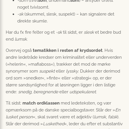
-som
(tvivl
som
, underhånd
som
) – antyder oftest
noget tvivlsomt.
-sk
(skummel, slesk, suspekt) – kan signalere det
direkte skumle.
Har du fx fire felter og et
-sk
til sidst, er
slesk
et bedre bud
end
lumsk
.
Overvej også
tematikken i resten af krydsordet
. Hvis
andre ledetråde kredser om kriminalitet eller underverden
(»helerin«, »mafiaboss«), trækker det mod de mørke
synonymer som
suspekt
eller
lyssky
. Dukker der derimod
ord som »snedker«, »finte« eller »strategi« op, er der
større sandsynlighed for at løsningen ligger i den listige
ende:
snedig
,
beregnende
eller
udspekuleret
.
Til sidst:
match ordklassen
med ledeteksten, og vær
opmærksom på de danske specialbogstaver. Står der »
En
lusket person
«, skal svaret være et adjektiv (
lumsk
,
falsk
).
Står der derimod »
Luskethed
«, leder du efter et substantiv