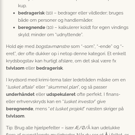
kup.
bedragerisk
(10) – bedrager eller vildleder; bruges
både om personer og handlemåder.
beregnende
(10) – kalkulerer koldt for egen vindings
skyld; minder om “udnyttende”.
Hold øje med
bogstavmønstre
som “-som”, “-ende” og “-
eret”, der ofte dukker op i netop denne kategori. Et enkelt
krydsbogstav kan hurtigt afsløre, om det skal være fx
tvivlsom
eller
bedragerisk
.
I krydsord med krimi-tema taler ledetråden måske om en
“
lusket aftale
” eller “
skummel plan
”, og så passer
underhåndet
eller
udspekuleret
ofte perfekt. I finans-
eller erhvervskryds kan en “
lusket investor
” give
beregnende
, mens “
et lusket projekt
” næsten skriger på
tvivlsom
.
Tip: Brug alle hjælpefelter – især Æ/Ø/Å kan udelukke
flere af ovenstående muligheder. Når du ser et
Å
i feltet, er