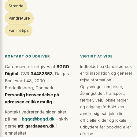
Strande
Vandreture
Familietips
KONTAKT OG UDGIVER
VIGTIGT AT VIDE
Gardasøen.dk udgives af
BGGD
Indholdet på Gardasøen.dk
er til inspiration og generel
Digital
, CVR
34482853
, Dalgas
rejseinformation.
Boulevard 48, 2000
Oplysninger om priser,
Frederiksberg, Danmark.
åbningstider, transport,
Personlig henvendelse på
færger, vejr, lokale regler
adressen er ikke mulig.
og adgangsforhold kan
Kontakt vedrørende siden sker
ændre sig, så tjek altid
på mail:
bggd@bggd.dk
– skriv
officielle kilder og lokale
gerne
att: gardasøen.dk
i
udbydere før booking eller
emnefeltet.
afrejse.