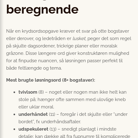
beregnende
Når en krydsordsopgave kræver et svar på otte bogstaver
eller derover, og ledetråden er
lusket
, peger det som regel
på skjulte dagsordener, trickrige planer eller moralsk
gråzone. Disse længere ord giver konstruktøren mulighed
for at finpudse nuancen, så løsningen passer perfekt til
både feltlængde og tema.
Mest brugte løsningsord (8+ bogstaver):
tvivlsom
(8) – noget eller nogen man ikke helt kan
stole på; hænger ofte sammen med ulovlige kneb
eller uklar moral.
underhåndet
(11) – foregår i det skjulte eller “under
bordet”, fx underhåndsaftaler.
udspekuleret
(13) – snedigt planlagt i mindste
detalje; kan dække alt fra fupnumre til komplicerede