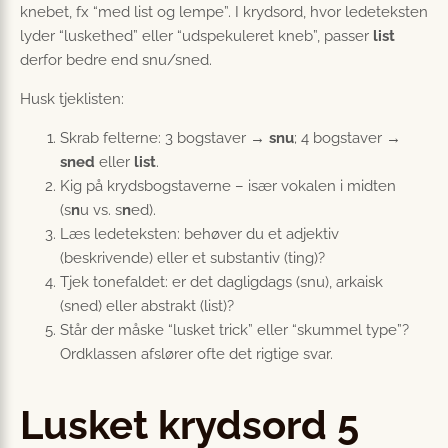
knebet, fx “med list og lempe”. I krydsord, hvor ledeteksten
lyder “luskethed” eller “udspekuleret kneb”, passer
list
derfor bedre end snu/sned.
Husk tjeklisten:
Skrab felterne: 3 bogstaver →
snu
; 4 bogstaver →
sned
eller
list
.
Kig på krydsbogstaverne – især vokalen i midten
(s
n
u vs. s
n
ed).
Læs ledeteksten: behøver du et adjektiv
(beskrivende) eller et substantiv (ting)?
Tjek tonefaldet: er det dagligdags (snu), arkaisk
(sned) eller abstrakt (list)?
Står der måske “lusket trick” eller “skummel type”?
Ordklassen afslører ofte det rigtige svar.
Lusket krydsord 5