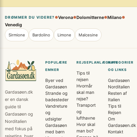
Verona
Dolomitterne
Milano
DRØMMER DU VIDERE?
●
●
●
●
Venedig
Sirmione
Bardolino
Limone
Malcesine
POPULÆRE
REJSEPLANLÆGNING
KATEGORIER
EMNER
OG LINKS
Tips til
rejsen
Byer ved
Gardasøen
Hvornår
Gardasøen
Norditalien
Gardasøen.dk
skal man
Strande og
Resten af
rejse?
er en dansk
badesteder
Italien
Transport
Vandreture
Tips til
guide til
og
og
Rejsen
Gardasøen og
lufthavne
udsigter
Om
Norditalien
Hvor skal
Gardasøen
Gardasøen.dk
med fokus på
man bo?
med børn
Kontakt
rejsetips, byer,