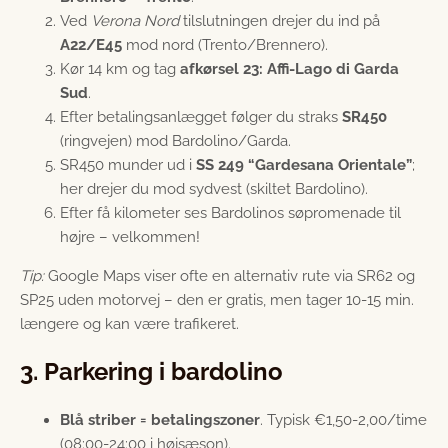
Ved
Verona Nord
tilslutningen drejer du ind på
A22/E45
mod nord (Trento/Brennero).
Kør 14 km og tag
afkørsel 23: Affi-Lago di Garda
Sud
.
Efter betalingsanlægget følger du straks
SR450
(ringvejen) mod Bardolino/Garda.
SR450 munder ud i
SS 249 “Gardesana Orientale”
;
her drejer du mod sydvest (skiltet Bardolino).
Efter få kilometer ses Bardolinos søpromenade til
højre – velkommen!
Tip:
Google Maps viser ofte en alternativ rute via SR62 og
SP25 uden motorvej – den er gratis, men tager 10-15 min.
længere og kan være trafikeret.
3. Parkering i bardolino
Blå striber = betalingszoner
. Typisk €1,50-2,00/time
(08:00-24:00 i højsæson).