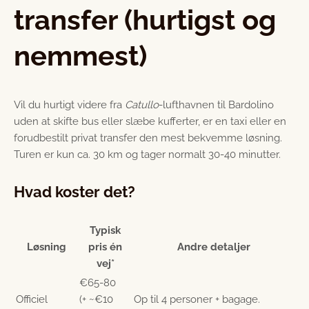
transfer (hurtigst og
nemmest)
Vil du hurtigt videre fra
Catullo
-lufthavnen til Bardolino
uden at skifte bus eller slæbe kufferter, er en taxi eller en
forudbestilt privat transfer den mest bekvemme løsning.
Turen er kun ca. 30 km og tager normalt 30-40 minutter.
Hvad koster det?
Typisk
Løsning
pris én
Andre detaljer
vej*
€65-80
Officiel
(+ ~€10
Op til 4 personer + bagage.