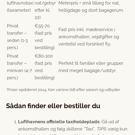
lufthavnstaxi
nat/gebyr
Meterpris + små tillæg for nat,
(taxameter)
efter kl.
helligdage og stort bagagerum.
22)
Privat
€55-70
Fast pris inkl. mødeservice i
transfer –
(fast pris
ankomsthallen, vejafgifter og
sedan (1-3
ved
ventetid ved forsinket fly.
pers.)
bestilling)
Privat
€80-100
transfer –
(fast pris
Perfekt til familier eller grupper
minivan (4-7
ved
med meget bagage/udstyr.
pers.)
bestilling)
*Priser opdateret 2024. Kan variere lidt efter sæson og udbyder.
Sådan finder eller bestiller du
Lufthavnens officielle taxiholdeplads:
Gå ud af
ankomsthallen og følg skiltene “Taxi”.
TIPS:
vælg kun