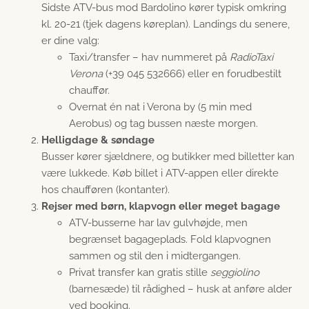
Sidste ATV-bus mod Bardolino kører typisk omkring
kl. 20-21 (tjek dagens køreplan). Landings du senere,
er dine valg:
Taxi/transfer – hav nummeret på
RadioTaxi
Verona
(+39 045 532666) eller en forudbestilt
chauffør.
Overnat én nat i Verona by (5 min med
Aerobus) og tag bussen næste morgen.
Helligdage & søndage
Busser kører sjældnere, og butikker med billetter kan
være lukkede. Køb billet i ATV-appen eller direkte
hos chaufføren (kontanter).
Rejser med børn, klapvogn eller meget bagage
ATV-busserne har lav gulvhøjde, men
begrænset bagageplads. Fold klapvognen
sammen og stil den i midtergangen.
Privat transfer kan gratis stille
seggiolino
(barnesæde) til rådighed – husk at anføre alder
ved booking.