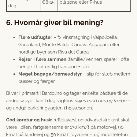
€8-15
blå zone eller P-hus
dag
6. Hvornår giver bil mening?
Flere udflugter
– fx vinsmagning i Valpolicella,
Gardaland, Monte Baldo, Caneva Aquapark eller
nordlige byer som Riva del Garda.
Rejser I flere sammen
(familie/venner), sparer I ofte
penge ift. offentlig transport + taxi.
Meget bagage/børneudstyr
– slip for slæb mellem
busser og færger.
Bliver I primært i Bardolino og tager enkelte bådture til de
andre søbyer, kan I dog sagtens
nøjes med bus og færge
–
og undgå parkeringsjagten i højsæsonen.
God køretur og husk:
refleksvest og advarselstrekant skal
være i bilen, fartgrænserne er 130 km/t på motorvej, 90
km/t på landevej og 50 km/t i byzoner – og mobiltelefon