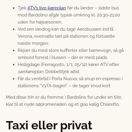
Tjek
ATV’s live-køreplan
før du lander – sidste bus
mod Bardolino afgår typisk omkring kl. 20:30-21:00
uden for højsæsonen.
Ved sen landing kan du tage Aerobussen ind til
Verona, overnatte tæt på stationen og fortsætte
næste morgen.
Rejser du med store kufferter eller barnevogn, så gå
ombord forrest i bussen – der er mest plads.
Helligdage (Ferragosto, 1/1, 25/12) kører ATV efter
sær­køreplan
. Dobbelttjek altid.
Får du ventetid i Porta Nuova, så snup en espresso i
stationens ”VyTA-bageri” – de tager imod kort.
Med disse trin er du fremme i Bardolino for under en ti’er,
klar til at nyde søpromenaden og et glas kølig Chiaretto.
Taxi eller privat