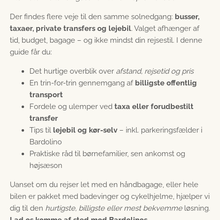
Der findes flere veje til den samme solnedgang:
busser,
taxaer, private transfers og lejebil
. Valget afhænger af
tid, budget, bagage – og ikke mindst din rejsestil. I denne
guide får du:
Det hurtige overblik over
afstand, rejsetid og pris
En trin-for-trin gennemgang af
billigste offentlig
transport
Fordele og ulemper ved
taxa eller forudbestilt
transfer
Tips til
lejebil og kør-selv
– inkl. parkeringsfælder i
Bardolino
Praktiske råd til børnefamilier, sen ankomst og
højsæson
Uanset om du rejser let med en håndbagage, eller hele
bilen er pakket med badevinger og cykelhjelme, hjælper vi
dig til den
hurtigste, billigste eller mest bekvemme
løsning.
Lad os komme af sted mod Bardolinos