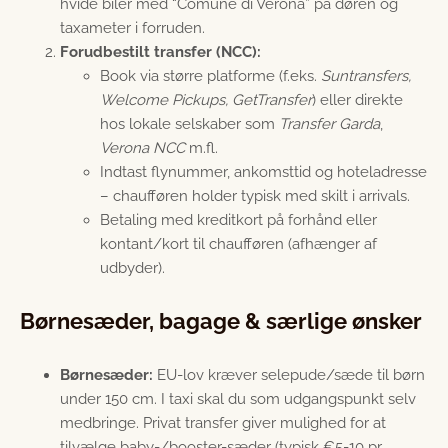
hvide biler med “Comune di Verona” på døren og
taxameter i forruden.
Forudbestilt transfer (NCC):
Book via større platforme (f.eks.
Suntransfers,
Welcome Pickups, GetTransfer
) eller direkte
hos lokale selskaber som
Transfer Garda
,
Verona NCC
m.fl.
Indtast flynummer, ankomsttid og hoteladresse
– chaufføren holder typisk med skilt i arrivals.
Betaling med kreditkort på forhånd eller
kontant/kort til chaufføren (afhænger af
udbyder).
Børnesæder, bagage & særlige ønsker
Børnesæder:
EU-lov kræver selepude/sæde til børn
under 150 cm. I taxi skal du som udgangspunkt selv
medbringe. Privat transfer giver mulighed for at
tilvælge baby-/booster-sæder (typisk €5-10 pr.