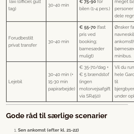
Taxi (officiel gult
€ 75-90
for
meget ba
30-40 min
tag)
bilen (1-4 pers.)
personer
dele reg
€ 55-70
(fast
Ønsker fas
pris ved
navneskilt
Forudbestilt
30-40 min
booking;
ankomsth
privat transfer
barnesæder
børnesæd
muligt)
minibus.
€ 35-70/dag +
Vil du ru
30-40 min (+
€ 5 brændstof
hele Gar
Lejebil
15-30 min
(ingen
til
papirarbejde)
motorvejsafgift
bjergbye
via SR450)
under op
Gode råd til særlige scenarier
Sen ankomst (efter kl. 21-22)