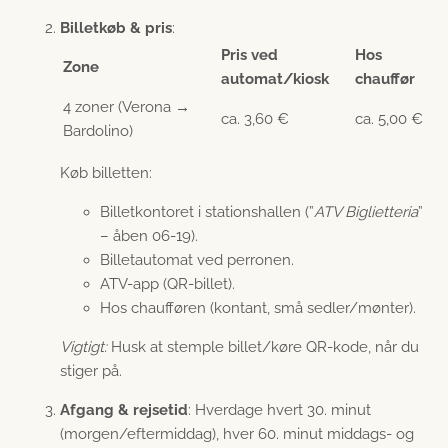
Billetkøb & pris
:
Pris ved
Hos
Zone
automat/kiosk
chauffør
4 zoner (Verona →
ca. 3,60 €
ca. 5,00 €
Bardolino)
Køb billetten:
Billetkontoret i stationshallen (”
ATV Biglietteria
”
– åben 06-19).
Billetautomat ved perronen.
ATV-app (QR-billet).
Hos chaufføren (kontant, små sedler/mønter).
Vigtigt:
Husk at stemple billet/køre QR-kode, når du
stiger på.
Afgang & rejsetid
: Hverdage hvert 30. minut
(morgen/eftermiddag), hver 60. minut middags- og