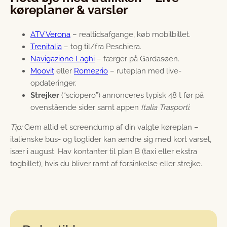
køreplaner & varsler
ATV Verona
– realtidsafgange, køb mobilbillet.
Trenitalia
– tog til/fra Peschiera.
Navigazione Laghi
– færger på Gardasøen.
Moovit
eller
Rome2rio
– ruteplan med live-
opdateringer.
Strejker
(“sciopero”) annonceres typisk 48 t før på
ovenstående sider samt appen
Italia Trasporti.
Tip:
Gem altid et screendump af din valgte køreplan –
italienske bus- og togtider kan ændre sig med kort varsel,
især i august. Hav kontanter til plan B (taxi eller ekstra
togbillet), hvis du bliver ramt af forsinkelse eller strejke.