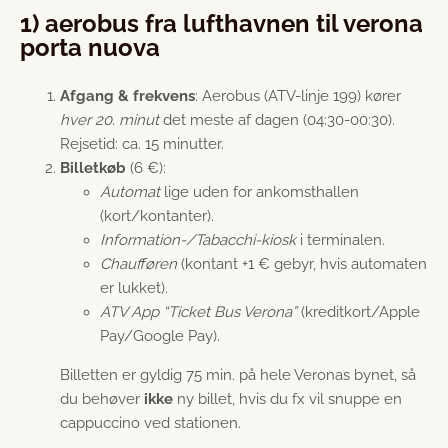
1) aerobus fra lufthavnen til verona
porta nuova
Afgang & frekvens
: Aerobus (ATV-linje 199) kører
hver 20. minut
det meste af dagen (04:30-00:30).
Rejsetid: ca. 15 minutter.
Billetkøb
(6 €):
Automat
lige uden for ankomsthallen
(kort/kontanter).
Information-/Tabacchi-kiosk
i terminalen.
Chaufføren
(kontant +1 € gebyr, hvis automaten
er lukket).
ATV App “Ticket Bus Verona”
(kreditkort/Apple
Pay/Google Pay).
Billetten er gyldig 75 min. på hele Veronas bynet, så
du behøver
ikke
ny billet, hvis du fx vil snuppe en
cappuccino ved stationen.