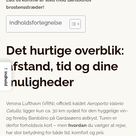
brostensstræder!
Indholdsfortegnelse
Det hurtige overblik:
afstand, tid og dine
→
Indhold
muligheder
Verona Lufthavn (VRN), officielt kaldet
Aeroporto Valerio
Catullo
, ligger kun ca. 30 km sydøst for den hyggelige vin-
og ferieby Bardolino på Gardasøens østkyst. Turen er
derfor forholdsvis kort – men
hvordan
du vælger at rejse,
har stor betydning for både tid, komfort og pris.