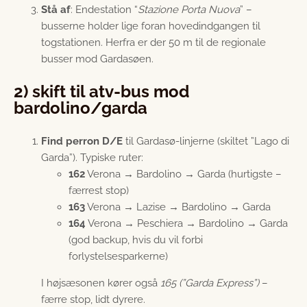
Stå af
: Endestation “
Stazione Porta Nuova
” –
busserne holder lige foran hovedindgangen til
togstationen. Herfra er der 50 m til de regionale
busser mod Gardasøen.
2) skift til atv-bus mod
bardolino/garda
Find perron D/E
til Gardasø-linjerne (skiltet ”Lago di
Garda”). Typiske ruter:
162
Verona → Bardolino → Garda (hurtigste –
færrest stop)
163
Verona → Lazise → Bardolino → Garda
164
Verona → Peschiera → Bardolino → Garda
(god backup, hvis du vil forbi
forlystelsesparkerne)
I højsæsonen kører også
165 (”Garda Express”)
–
færre stop, lidt dyrere.