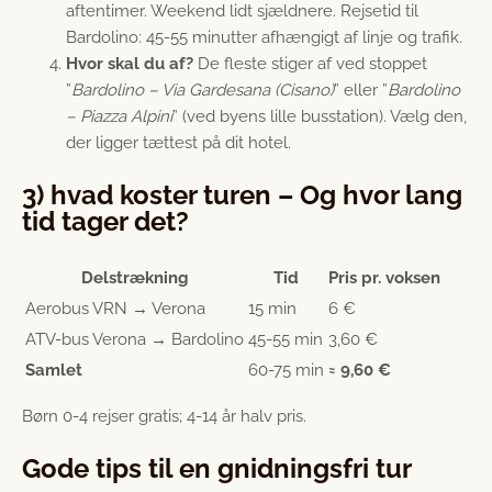
aften­timer. Weekend lidt sjældnere. Rejsetid til
Bardolino: 45-55 minutter afhængigt af linje og trafik.
Hvor skal du af?
De fleste stiger af ved stoppet
”
Bardolino – Via Gardesana (Cisano)
” eller ”
Bardolino
– Piazza Alpini
” (ved byens lille busstation). Vælg den,
der ligger tættest på dit hotel.
3) hvad koster turen – Og hvor lang
tid tager det?
Delstrækning
Tid
Pris pr. voksen
Aerobus VRN → Verona
15 min
6 €
ATV-bus Verona → Bardolino
45-55 min
3,60 €
Samlet
60-75 min
≈ 9,60 €
Børn 0-4 rejser gratis; 4-14 år halv pris.
Gode tips til en gnidningsfri tur