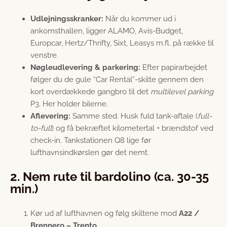
Udlejningsskranker:
Når du kommer ud i
ankomsthallen, ligger ALAMO, Avis-Budget,
Europcar, Hertz/Thrifty, Sixt, Leasys m.fl. på række til
venstre.
Nøgleudlevering & parkering:
Efter papirarbejdet
følger du de gule “Car Rental”-skilte gennem den
kort overdækkede gangbro til det
multilevel parking
P3. Her holder bilerne.
Aflevering:
Samme sted. Husk fuld tank-aftale (
full-
to-full
) og få bekræftet kilometertal + brændstof ved
check-in. Tankstationen Q8 lige før
lufthavnsindkørslen gør det nemt.
2. Nem rute til bardolino (ca. 30-35
min.)
Kør ud af lufthavnen og følg skiltene mod
A22 /
Brennero – Trento
.