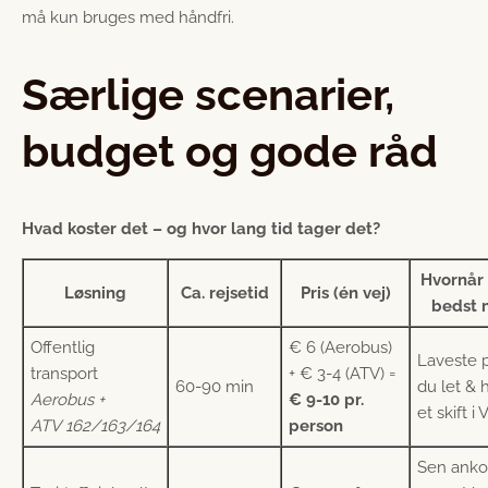
må kun bruges med håndfri.
Særlige scenarier,
budget og gode råd
Hvad koster det – og hvor lang tid tager det?
Hvornår 
Løsning
Ca. rejsetid
Pris (én vej)
bedst 
Offentlig
€ 6 (Aerobus)
Laveste pr
transport
+ € 3-4 (ATV) =
60-90 min
du let & ha
Aerobus +
€ 9-10 pr.
et skift i
ATV 162/163/164
person
Sen anko