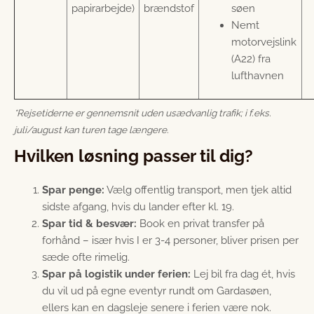
papirarbejde)
brændstof
søen
Nemt
motorvejslink
(A22) fra
lufthavnen
*Rejsetiderne er gennemsnit uden usædvanlig trafik; i f.eks.
juli/august kan turen tage længere.
Hvilken løsning passer til dig?
Spar penge:
Vælg offentlig transport, men tjek altid
sidste afgang, hvis du lander efter kl. 19.
Spar tid & besvær:
Book en privat transfer på
forhånd – især hvis I er 3-4 personer, bliver prisen per
sæde ofte rimelig.
Spar på logistik under ferien:
Lej bil fra dag ét, hvis
du vil ud på egne eventyr rundt om Gardasøen,
ellers kan en dagsleje senere i ferien være nok.