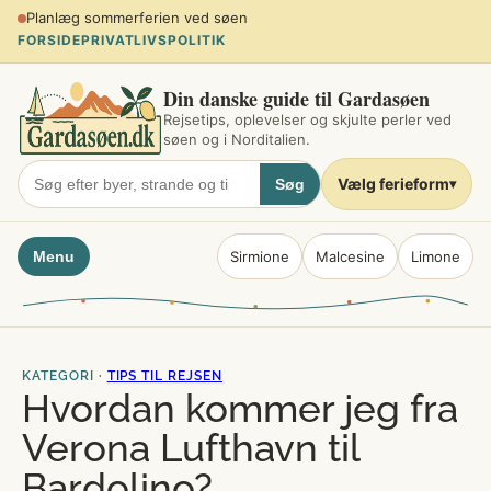
Spring
Planlæg sommerferien ved søen
til
FORSIDE
PRIVATLIVSPOLITIK
indhold
Din danske guide til Gardasøen
Rejsetips, oplevelser og skjulte perler ved
søen og i Norditalien.
Vælg ferieform
Søg
▾
Menu
Sirmione
Malcesine
Limone
KATEGORI ·
TIPS TIL REJSEN
Hvordan kommer jeg fra
Verona Lufthavn til
Bardolino?