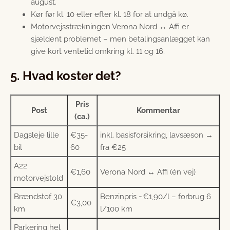
august.
Kør før kl. 10 eller efter kl. 18 for at undgå kø.
Motorvejsstrækningen Verona Nord ↔ Affi er
sjældent problemet – men betalingsanlægget kan
give kort ventetid omkring kl. 11 og 16.
5. Hvad koster det?
Pris
Post
Kommentar
(ca.)
Dagsleje lille
€35-
inkl. basisforsikring, lavsæson →
bil
60
fra €25
A22
€1,60
Verona Nord ↔ Affi (én vej)
motorvejstold
Brændstof 30
Benzinpris ~€1,90/l – forbrug 6
€3,00
km
l/100 km
Parkering hel