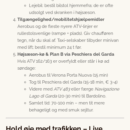
Lejebil: bestil bilstol hjemmefra; de er ofte
udsolgt ved skranken i højsæson.
Tilgængelighed/mobilitetshjælpemidler
Aerobus og de fleste nyere ATV-linjer er
rullestolsvenlige (rampe + plads). Giv chaufføren
tegn, når du skal af. Taxi-selskaber tilbyder minivan
med lift; bestil minimum 24 t før.
Højsæson-kø & Plan B via Peschiera del Garda
Hvis ATV 162/163 er overfyldt eller står i kø ad
søndage:
Aerobus til Verona Porta Nuova (15 min)
Tog til Peschiera del Garda (15-18 min, € 3-4)
Videre med
ATV 483
eller færge
Navigazione
Lago di Garda
(20-30 min) til Bardolino.
Samlet tid: 70-100 min – men tit mere
behageligt og med smuk sejltur.
Hold øje med trafikken – Live