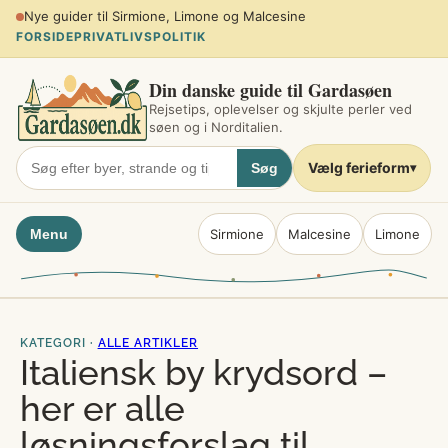
Spring
Planlæg sommerferien ved søen
til
FORSIDE
PRIVATLIVSPOLITIK
indhold
Din danske guide til Gardasøen
Rejsetips, oplevelser og skjulte perler ved
søen og i Norditalien.
Vælg ferieform
Søg
▾
Menu
Sirmione
Malcesine
Limone
KATEGORI ·
ALLE ARTIKLER
Italiensk by krydsord –
her er alle
løsningsforslag til