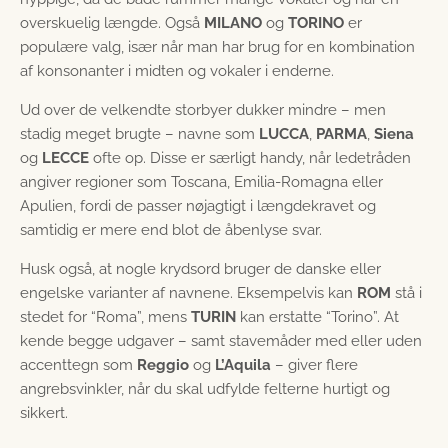
overskuelig længde. Også
MILANO
og
TORINO
er
populære valg, især når man har brug for en kombination
af konsonanter i midten og vokaler i enderne.
Ud over de velkendte storbyer dukker mindre – men
stadig meget brugte – navne som
LUCCA
,
PARMA
,
Siena
og
LECCE
ofte op. Disse er særligt handy, når ledetråden
angiver regioner som Toscana, Emilia-Romagna eller
Apulien, fordi de passer nøjagtigt i længdekravet og
samtidig er mere end blot de åbenlyse svar.
Husk også, at nogle krydsord bruger de danske eller
engelske varianter af navnene. Eksempelvis kan
ROM
stå i
stedet for “Roma”, mens
TURIN
kan erstatte “Torino”. At
kende begge udgaver – samt stavemåder med eller uden
accenttegn som
Reggio
og
L’Aquila
– giver flere
angrebsvinkler, når du skal udfylde felterne hurtigt og
sikkert.