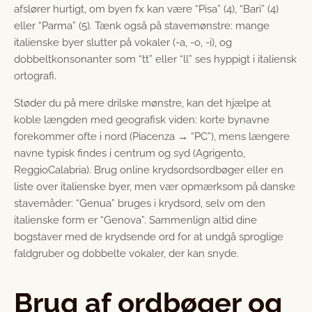
afslører hurtigt, om byen fx kan være “Pisa” (4), “Bari” (4)
eller “Parma” (5). Tænk også på stavemønstre: mange
italienske byer slutter på vokaler (-a, ‑o, ‑i), og
dobbeltkonsonanter som “tt” eller “ll” ses hyppigt i italiensk
ortografi.
Støder du på mere drilske mønstre, kan det hjælpe at
koble længden med geografisk viden: korte bynavne
forekommer ofte i nord (Piacenza → “PC”), mens længere
navne typisk findes i centrum og syd (Agrigento,
ReggioCalabria). Brug online krydsordsordbøger eller en
liste over italienske byer, men vær opmærksom på danske
stavemåder: “Genua” bruges i krydsord, selv om den
italienske form er “Genova”. Sammenlign altid dine
bogstaver med de krydsende ord for at undgå sproglige
faldgruber og dobbelte vokaler, der kan snyde.
Brug af ordbøger og