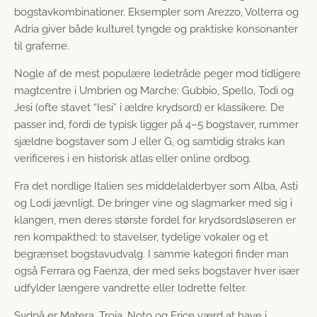
bogstavkombinationer. Eksempler som Arezzo, Volterra og
Adria giver både kulturel tyngde og praktiske konsonanter
til graferne.
Nogle af de mest populære ledetråde peger mod tidligere
magtcentre i Umbrien og Marche: Gubbio, Spello, Todi og
Jesi (ofte stavet “Iesi” i ældre krydsord) er klassikere. De
passer ind, fordi de typisk ligger på 4–5 bogstaver, rummer
sjældne bogstaver som J eller G, og samtidig straks kan
verificeres i en historisk atlas eller online ordbog.
Fra det nordlige Italien ses middelalderbyer som Alba, Asti
og Lodi jævnligt. De bringer vine og slagmarker med sig i
klangen, men deres største fordel for krydsordsløseren er
ren kompakthed: to stavelser, tydelige vokaler og et
begrænset bogstavudvalg. I samme kategori finder man
også Ferrara og Faenza, der med seks bogstaver hver især
udfylder længere vandrette eller lodrette felter.
Sydpå er Matera, Troia, Noto og Erice værd at have i