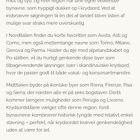
midt og syd, og hver region har sine egne velkendte
bynavne, som hyppigt dukker op i krydsord. Ved at
indsnævre søgningen til én del af landet bliver listen af
mulige svar straks mere overskuelig.
I Norditalien finder du korte favoritter som Aosta, Asti og
Como, men også mellemlange navne som Torino, Milano,
Genova og Parma. Holder du øje med alpelandskabet og
Po-slätten, vil du hurtigt genkende disse byer som
tilbagevendende løsninger, især i skandinaviske krydsord,
hvor de passer godt til både vokal- og konsonantmønstre.
Midtitalien byder på ikoniske byer som Roma, Firenze, Pisa
og Siena, der næsten alle er på seks bogstaver. Dertil
kommer længere muligheder som Perugia og Livorno.
Krydsordstillere vælger ofte denne region, fordi
bynavnene kombinerer historisk tyngde med relativt enkel
stavning – perfekt, når krydsordet kræver genkendelighed
uden at være for let.