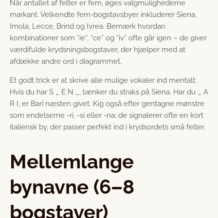
Når antallet af felter er fem, øges valgmulighederne
markant. Velkendte fem-bogstavsbyer inkluderer Siena,
Imola, Lecce, Brind og Ivrea. Bemærk hvordan
kombinationer som “ie”, “ce” og “iv” ofte går igen – de giver
værdifulde krydsningsbogstaver, der hjælper med at
afdække andre ord i diagrammet.
Et godt trick er at skrive alle mulige vokaler ind mentalt:
Hvis du har S _ E N _, tænker du straks på Siena. Har du _ A
R I, er Bari næsten givet. Kig også efter gentagne mønstre
som endelserne ‑ri, ‑si eller ‑na; de signalerer ofte en kort
italiensk by, der passer perfekt ind i krydsordets små felter.
Mellemlange
bynavne (6–8
bogstaver)