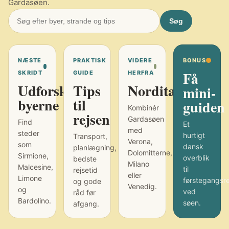
Gardasøen.
Søg
NÆSTE
PRAKTISK
VIDERE
BONUS
Få
SKRIDT
GUIDE
HERFRA
Udforsk
Tips
Norditalien
mini-
byerne
til
guiden
Kombinér
rejsen
Gardasøen
Find
Et
med
steder
hurtigt
Transport,
Verona,
som
dansk
planlægning,
Dolomitterne,
Sirmione,
overblik
bedste
Milano
Malcesine,
til
rejsetid
eller
Limone
førstegangsr
og gode
Venedig.
og
ved
råd før
Bardolino.
søen.
afgang.