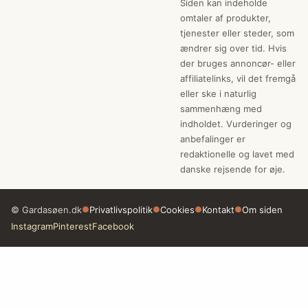
Siden kan indeholde
omtaler af produkter,
tjenester eller steder, som
ændrer sig over tid. Hvis
der bruges annoncør- eller
affiliatelinks, vil det fremgå
eller ske i naturlig
sammenhæng med
indholdet. Vurderinger og
anbefalinger er
redaktionelle og lavet med
danske rejsende for øje.
© Gardasøen.dk
●
Privatlivspolitik
●
Cookies
●
Kontakt
●
Om siden
Instagram
Pinterest
Facebook