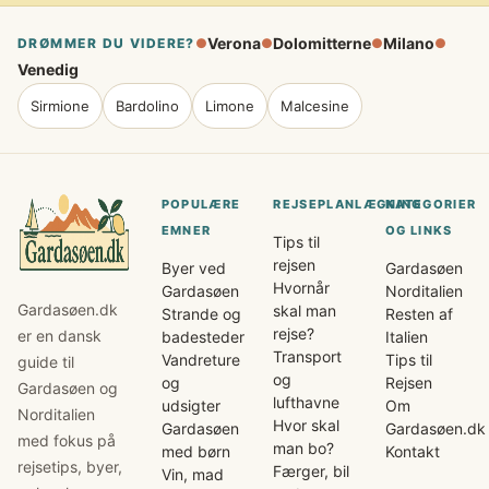
Verona
Dolomitterne
Milano
DRØMMER DU VIDERE?
●
●
●
●
Venedig
Sirmione
Bardolino
Limone
Malcesine
POPULÆRE
REJSEPLANLÆGNING
KATEGORIER
EMNER
OG LINKS
Tips til
rejsen
Byer ved
Gardasøen
Hvornår
Gardasøen
Norditalien
Gardasøen.dk
skal man
Strande og
Resten af
rejse?
er en dansk
badesteder
Italien
Transport
Vandreture
Tips til
guide til
og
og
Rejsen
Gardasøen og
lufthavne
udsigter
Om
Norditalien
Hvor skal
Gardasøen
Gardasøen.dk
med fokus på
man bo?
med børn
Kontakt
rejsetips, byer,
Færger, bil
Vin, mad