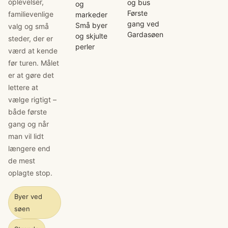
oplevelser,
og bus
og
Første
familievenlige
markeder
gang ved
Små byer
valg og små
Gardasøen
og skjulte
steder, der er
perler
værd at kende
før turen. Målet
er at gøre det
lettere at
vælge rigtigt –
både første
gang og når
man vil lidt
længere end
de mest
oplagte stop.
Byer ved
søen