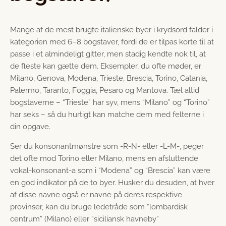
Mange af de mest brugte italienske byer i krydsord falder i
kategorien med 6–8 bogstaver, fordi de er tilpas korte til at
passe i et almindeligt gitter, men stadig kendte nok til, at
de fleste kan gætte dem. Eksempler, du ofte møder, er
Milano, Genova, Modena, Trieste, Brescia, Torino, Catania,
Palermo, Taranto, Foggia, Pesaro og Mantova. Tæl altid
bogstaverne – “Trieste” har syv, mens “Milano” og “Torino”
har seks – så du hurtigt kan matche dem med felterne i
din opgave.
Ser du konsonantmønstre som ­-R-N- eller ­-L-M-, peger
det ofte mod Torino eller Milano, mens en afsluttende
vokal-konsonant-a som i “Modena” og “Brescia” kan være
en god indikator på de to byer. Husker du desuden, at hver
af disse navne også er navne på deres respektive
provinser, kan du bruge ledetråde som “lombardisk
centrum” (Milano) eller “siciliansk havneby”