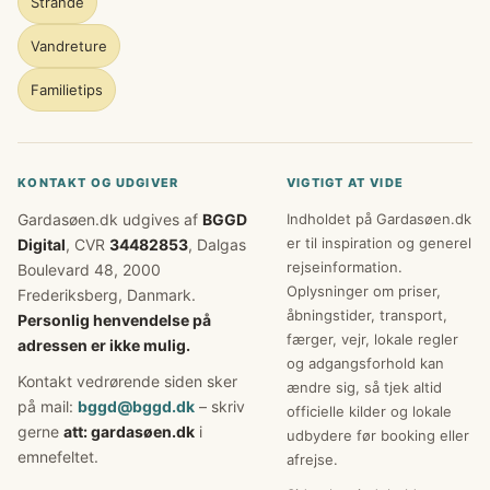
Strande
Vandreture
Familietips
KONTAKT OG UDGIVER
VIGTIGT AT VIDE
Gardasøen.dk udgives af
BGGD
Indholdet på Gardasøen.dk
er til inspiration og generel
Digital
, CVR
34482853
, Dalgas
rejseinformation.
Boulevard 48, 2000
Oplysninger om priser,
Frederiksberg, Danmark.
åbningstider, transport,
Personlig henvendelse på
færger, vejr, lokale regler
adressen er ikke mulig.
og adgangsforhold kan
Kontakt vedrørende siden sker
ændre sig, så tjek altid
på mail:
bggd@bggd.dk
– skriv
officielle kilder og lokale
gerne
att: gardasøen.dk
i
udbydere før booking eller
emnefeltet.
afrejse.