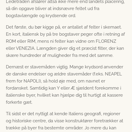
Ledetråden afslører altså ikke mere end landets placering,
så din opgave bliver at indsnævre feltet ud fra
bogstavlængde og krydsende ord.
Det første, du bør kigge på, er antallet af felter i skemaet.
En kort, italiensk by på tre bogstaver peger ofte i retning af
ROM eller RIM, mens ni felter kan vidne om FLORENZ
eller VENEZIA. Længden giver dig et præcist filter, der kan
skære hundreder af muligheder fra med det samme.
Dernæst er stavemåden vigtig. Mange krydsord anvender
de danske endelser og ældre stavemåder (f.eks. NEAPEL
frem for NAPOLI), så hold øje med, om navnet er
fordansket. Samtidig kan Y eller Æ sjældent forekomme i
italienske byer, hvilket kan hjælpe dig til hurtigt at kassere
forkerte gæt.
Til sidst er det nyttigt at kende Italiens geografi, regioner
og historiske centre, da visse konstruktører foretrækker at
trække på byer fra bestemte områder. Jo mere du kan