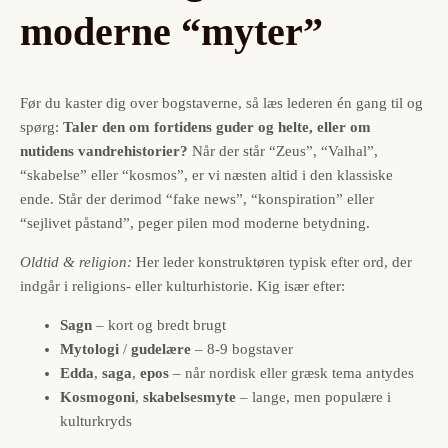
moderne “myter”
Før du kaster dig over bogstaverne, så læs lederen én gang til og
spørg:
Taler den om fortidens guder og helte, eller om
nutidens vandrehistorier?
Når der står “Zeus”, “Valhal”,
“skabelse” eller “kosmos”, er vi næsten altid i den klassiske
ende. Står der derimod “fake news”, “konspiration” eller
“sejlivet påstand”, peger pilen mod moderne betydning.
Oldtid & religion:
Her leder konstruktøren typisk efter ord, der
indgår i religions- eller kulturhistorie. Kig især efter:
Sagn
– kort og bredt brugt
Mytologi
/
gudelære
– 8-9 bogstaver
Edda
,
saga
,
epos
– når nordisk eller græsk tema antydes
Kosmogoni
,
skabelsesmyte
– lange, men populære i
kulturkryds