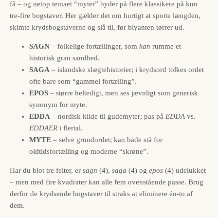
få – og netop temaet “myter” byder på flere klassikere på kun
tre-fire bogstaver. Her gælder det om hurtigt at spotte længden,
skimte krydsbogstaverne og slå til, før blyanten tørrer ud.
SAGN
– folkelige fortællinger, som
kan
rumme et
historisk gran sandhed.
SAGA
– islandske slægtehistorier; i krydsord tolkes ordet
ofte bare som “gammel fortælling”.
EPOS
– større heltedigt, men ses jævnligt som generisk
synonym for myte.
EDDA
– nordisk kilde til gudemyter; pas på
EDDA
vs.
EDDAER
i flertal.
MYTE
– selve grundordet; kan både stå for
oldtidsfortælling og moderne “skrøne”.
Har du blot tre felter, er
sagn
(4),
saga
(4) og
epos
(4) udelukket
– men med fire kvadrater kan alle fem ovenstående passe. Brug
derfor de krydsende bogstaver til straks at eliminere én-to af
dem.