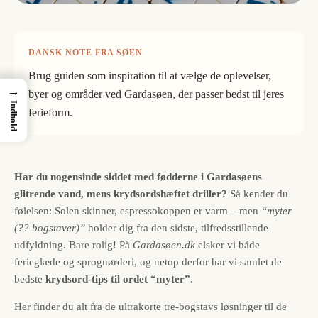
DANSK NOTE FRA SØEN
Brug guiden som inspiration til at vælge de oplevelser,
→
byer og områder ved Gardasøen, der passer bedst til jeres
Indhold
ferieform.
Har du nogensinde siddet med fødderne i Gardasøens
glitrende vand, mens krydsordshæftet driller?
Så kender du
følelsen: Solen skinner, espressokoppen er varm – men
“myter
(?? bogstaver)”
holder dig fra den sidste, tilfredsstillende
udfyldning. Bare rolig! På
Gardasøen.dk
elsker vi både
ferieglæde og sprognørderi, og netop derfor har vi samlet de
bedste
krydsord-tips til ordet “myter”
.
Her finder du alt fra de ultrakorte tre-bogstavs løsninger til de