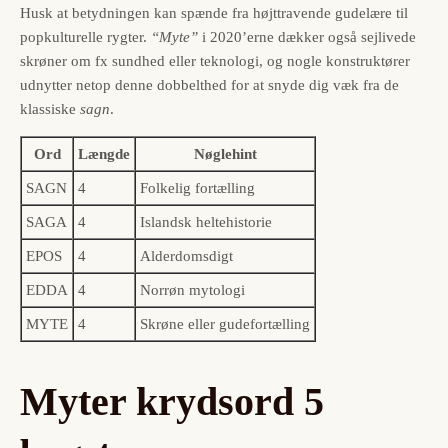
Husk at betydningen kan spænde fra højttravende gudelære til
popkulturelle rygter.
“Myte”
i 2020’erne dækker også sejlivede
skrøner om fx sundhed eller teknologi, og nogle konstruktører
udnytter netop denne dobbelthed for at snyde dig væk fra de
klassiske
sagn
.
Ord
Længde
Nøglehint
SAGN
4
Folkelig fortælling
SAGA
4
Islandsk heltehistorie
EPOS
4
Alderdomsdigt
EDDA
4
Norrøn mytologi
MYTE
4
Skrøne eller gudefortælling
Myter krydsord 5