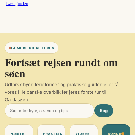
Læs guiden
FÅ MERE UD AF TUREN
Fortsæt rejsen rundt om
søen
Udforsk byer, ferieformer og praktiske guider, eller få
vores lille danske overblik før jeres første tur til
Gardasøen.
Søg
NÆSTE
PRAKTISK
VIDERE
BONUS