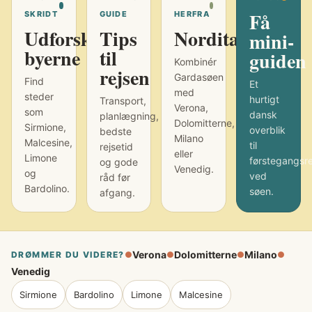
Få
SKRIDT
GUIDE
HERFRA
Udforsk
Tips
Norditalien
mini-
byerne
til
guiden
Kombinér
rejsen
Gardasøen
Find
Et
med
steder
hurtigt
Transport,
Verona,
som
dansk
planlægning,
Dolomitterne,
Sirmione,
overblik
bedste
Milano
Malcesine,
til
rejsetid
eller
Limone
førstegangsr
og gode
Venedig.
og
ved
råd før
Bardolino.
søen.
afgang.
Verona
Dolomitterne
Milano
DRØMMER DU VIDERE?
●
●
●
●
Venedig
Sirmione
Bardolino
Limone
Malcesine