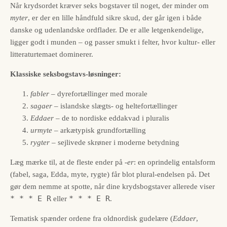
Når krydsordet kræver seks bogstaver til noget, der minder om
myter
, er der en lille håndfuld sikre skud, der går igen i både
danske og udenlandske ordflader. De er alle letgenkendelige,
ligger godt i munden – og passer smukt i felter, hvor kultur- eller
litteraturtemaet dominerer.
Klassiske seksbogstavs-løsninger:
fabler
– dyrefortællinger med morale
sagaer
– islandske slægts- og heltefortællinger
Eddaer
– de to nordiske eddakvad i pluralis
urmyte
– arkætypisk grundfortælling
rygter
– sejlivede skrøner i moderne betydning
Læg mærke til, at de fleste ender på
-er
: en oprindelig entalsform
(fabel, saga, Edda, myte, rygte) får blot plural-endelsen på. Det
gør dem nemme at spotte, når dine krydsbogstaver allerede viser
* * * E R
* * * E R
eller
.
Tematisk spænder ordene fra oldnordisk gudelære (
Eddaer
,