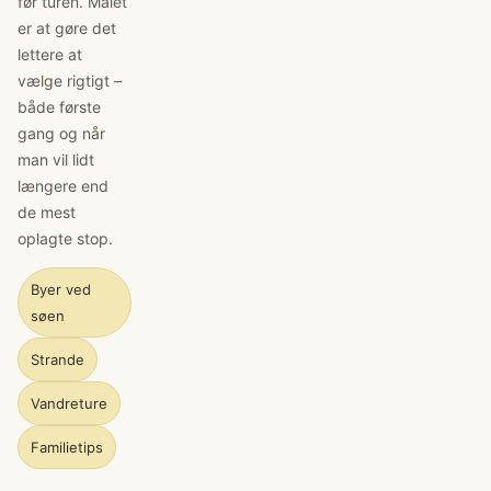
før turen. Målet
er at gøre det
lettere at
vælge rigtigt –
både første
gang og når
man vil lidt
længere end
de mest
oplagte stop.
Byer ved
søen
Strande
Vandreture
Familietips