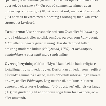
overvejede
skrøner
(7). Og pas på sammensætninger uden
bindestreg:
vandresagn
(10) skrives i ét ord, mens
skabelses­myte
(13) normalt bevares med bindestreg i ordbøger, men kan være
strøget i et krydsord.
Tænk i tema
: Viser horisontale ord som
Zeus
eller
Valhalla
sig,
er du i oldgræsk eller nordisk område, og svar som
kosmogoni
,
Edda
eller
gudelære
giver mening. Har du derimod felter
omkring moderne kultur (
Hollywood, UFO
), er
urbanmyte
,
vandrehistorie
eller
bluff
mere sandsynlige.
Overvej betydnings­skiftet
: “Myte” kan dække både religiøse
fortællinger og sejlivede rygter. Derfor kan en leder som “Sejlivet
påstand” gemme på
skrøne
, mens “Nordisk urfortælling” snarere
er
urmyte
eller
Eddasagn
. Læg mærke til, om konstruktøren
generelt vælger korte løsninger (3-5 bogstaver) eller elsker lange
(9+); det guider dig til at prioritere
sagn
frem for
skæbnemyte
–
eller omvendt.