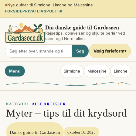
Spring
Planlæg sommerferien ved søen
til
FORSIDE
PRIVATLIVSPOLITIK
indhold
Din danske guide til Gardasøen
Rejsetips, oplevelser og skjulte perler ved
søen og i Norditalien.
Vælg ferieform
Søg
▾
Menu
Sirmione
Malcesine
Limone
KATEGORI ·
ALLE ARTIKLER
Myter – tips til dit krydsord
Dansk guide til Gardasøen
oktober 16, 2025