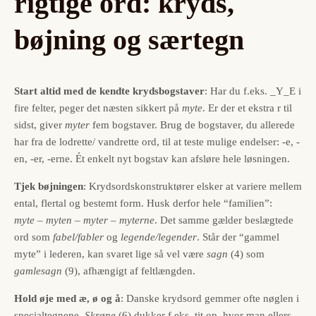
rigtige ord: kryds,
bøjning og særtegn
Start altid med de kendte krydsbogstaver
: Har du f.eks. _Y_E i
fire felter, peger det næsten sikkert på
myte
. Er der et ekstra r til
sidst, giver
myter
fem bogstaver. Brug de bogstaver, du allerede
har fra de lodrette/ vandrette ord, til at teste mulige endelser: -e, -
en, -er, -erne. Ét enkelt nyt bogstav kan afsløre hele løsningen.
Tjek bøjningen
: Krydsords­konstruktører elsker at variere mellem
ental, flertal og bestemt form. Husk derfor hele “familien”:
myte – myten – myter – myterne
. Det samme gælder beslægtede
ord som
fabel/fabler
og
legende/legender
. Står der “gammel
myte” i lederen, kan svaret lige så vel være
sagn
(4) som
gamlesagn
(9), afhængigt af feltlængden.
Hold øje med æ, ø og å
: Danske krydsord gemmer ofte nøglen i
specialtegnene.
Skrøne
(6) dukker f.eks. tit op, hvor man ellers