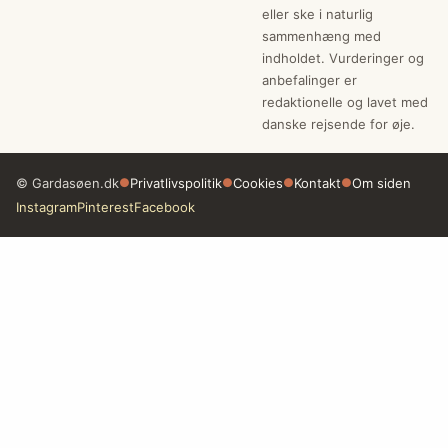
eller ske i naturlig
sammenhæng med
indholdet. Vurderinger og
anbefalinger er
redaktionelle og lavet med
danske rejsende for øje.
© Gardasøen.dk
●
Privatlivspolitik
●
Cookies
●
Kontakt
●
Om siden
Instagram
Pinterest
Facebook