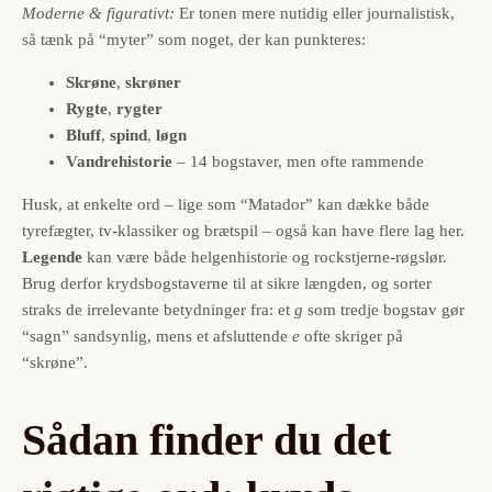
Moderne & figurativt:
Er tonen mere nutidig eller journalistisk,
så tænk på “myter” som noget, der kan punkteres:
Skrøne
,
skrøner
Rygte
,
rygter
Bluff
,
spind
,
løgn
Vandrehistorie
– 14 bogstaver, men ofte rammende
Husk, at enkelte ord – lige som “Matador” kan dække både
tyrefægter, tv-klassiker og brætspil – også kan have flere lag her.
Legende
kan være både helgenhistorie og rockstjerne-røgslør.
Brug derfor krydsbogstaverne til at sikre længden, og sorter
straks de irrelevante betydninger fra: et
g
som tredje bogstav gør
“sagn” sandsynlig, mens et afsluttende
e
ofte skriger på
“skrøne”.
Sådan finder du det