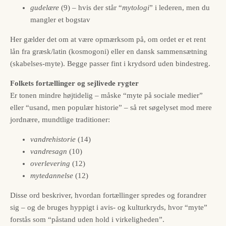
gudelære
(9) – hvis der står “
mytologi
” i lederen, men du
mangler et bogstav
Her gælder det om at være opmærksom på, om ordet er et rent
lån fra græsk/latin (kosmogoni) eller en dansk sammensætning
(skabelses-myte). Begge passer fint i krydsord uden bindestreg.
Folkets fortællinger og sejlivede rygter
Er tonen mindre højtidelig – måske “myte på sociale medier”
eller “usand, men populær historie” – så ret søgelyset mod mere
jordnære, mundtlige traditioner:
vandrehistorie
(14)
vandresagn
(10)
overlevering
(12)
mytedannelse
(12)
Disse ord beskriver, hvordan fortællinger spredes og forandrer
sig – og de bruges hyppigt i avis- og kulturkryds, hvor “myte”
forstås som “påstand uden hold i virkeligheden”.