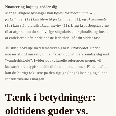
Nuancer og bøjning redder dig
Mange længere løsninger kan bøjes:
trosforestilling
→
,
fortællinger
(12) kan blive til
fortællingen
(11), og
skæbnemyte
(10) kan stå i pluralis
skæbnemyter
(11). Brug krydsbogstaverne
til at afgøre, om du skal vælge singularis eller pluralis, og husk,
at endelserne ofte er de eneste ledetråde, når du sidder fast.
Til sidst: hold øje med tematikken i hele krydsordet. Er der
masser af ord om religion, er “kosmogoni” mere sandsynlig end
“vandrehistorie”. Fylder popkulturelle referencer meget, vil
konstruktøren typisk hælde til de moderne termer. På den måde
kan du hurtigt fokusere på den rigtige (lange) løsning og slippe
for tidsrøverne i margen.
Tænk i betydninger:
oldtidens guder vs.