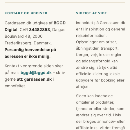
KONTAKT OG UDGIVER
VIGTIGT AT VIDE
Gardasøen.dk udgives af
BGGD
Indholdet på Gardasøen.dk
er til inspiration og generel
Digital
, CVR
34482853
, Dalgas
rejseinformation.
Boulevard 48, 2000
Oplysninger om priser,
Frederiksberg, Danmark.
åbningstider, transport,
Personlig henvendelse på
færger, vejr, lokale regler
adressen er ikke mulig.
og adgangsforhold kan
Kontakt vedrørende siden sker
ændre sig, så tjek altid
på mail:
bggd@bggd.dk
– skriv
officielle kilder og lokale
gerne
att: gardasøen.dk
i
udbydere før booking eller
emnefeltet.
afrejse.
Siden kan indeholde
omtaler af produkter,
tjenester eller steder, som
ændrer sig over tid. Hvis
der bruges annoncør- eller
affiliatelinks, vil det fremgå