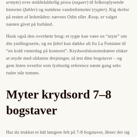
urmyte
) over middelalderlig prosa (
sagaer
) til folkeoplysende
historier (
fabler
) og nutidens vandrehistorier (
rygter
). Kig derfor
på resten af ledetråden: nævnes Odin eller Æsop, er valget
næsten givet på forhånd.
Husk også den overførte brug: et rygte kan være en “myte” om
din yndlingsserie, og en
fabel
kan dække alt fra La Fontaine til
“en kold vinterdag på kontoret”. Krydsordskonstruktører elsker
at snyde med sådanne drejninger, så test dine bogstaver – og
gem listen ovenfor som lynhurtig reference næste gang seks
ruder står tomme.
Myter krydsord 7–8
bogstaver
Har du trukket et lidt længere felt på 7-8 bogstaver, åbner der sig