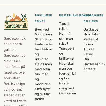
POPULÆRE
REJSEPLANLÆGNING
KATEGORIER
EMNER
OG LINKS
Tips til
rejsen
Byer ved
Gardasøen
Hvornår
Gardasøen
Norditalien
Gardasøen.dk
skal man
Strande og
Resten af
rejse?
er en dansk
badesteder
Italien
Transport
Vandreture
Tips til
guide til
og
og
Rejsen
Gardasøen og
lufthavne
udsigter
Om
Norditalien
Hvor skal
Gardasøen
Gardasøen.dk
med fokus på
man bo?
med børn
Kontakt
rejsetips, byer,
Færger, bil
Vin, mad
oplevelser,
og bus
og
Første
familievenlige
markeder
gang ved
Små byer
valg og små
Gardasøen
og skjulte
steder, der er
perler
værd at kende