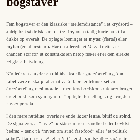
bogstaver
Fem bogstaver er den klassiske “mellemdistance” i et krydsord –
aldrig helt så drilsk som de tre-fire, men stadig korte nok til at
dukke op overalt. De oplagte løsninger er
myter
(flertal) eller
myten
(ental bestemt). Har du allerede et
M–E-
i nettet, er
chancen stor for, at konstruktøren netop fisker efter den direkte,
religiøse betydning.
Når lederen antyder en oldtidstekst eller gudefortælling, kan
fabel
være et skarpt alternativ. En fabel er teknisk set en
dyrefortælling med morale – men krydsordskonstruktører bruger
ordet bredt som synonym for “opdigtet fortælling”, og længden
passer perfekt.
I den mere nutidige, overførte ende ligger
løgne
,
bluff
og
spind
.
De signalerer, at “myte” forstås som ren usandhed eller bevidst
bedrag – tænk på “myten om sund fast-food” eller “et politisk
spind”. Har du et
L–N-
eller
B–F-
, er du sandsynligvis på rette