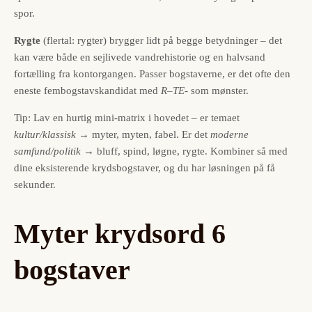
spor.
Rygte
(flertal: rygter) brygger lidt på begge betydninger – det
kan være både en sejlivede vandrehistorie og en halvsand
fortælling fra kontorgangen. Passer bogstaverne, er det ofte den
eneste fembogstavs­kandidat med
R–TE-
som mønster.
Tip: Lav en hurtig mini-matrix i hovedet – er temaet
kultur/klassisk
→ myter, myten, fabel. Er det
moderne
samfund/politik
→ bluff, spind, løgne, rygte. Kombiner så med
dine eksisterende krydsbogstaver, og du har løsningen på få
sekunder.
Myter krydsord 6
bogstaver