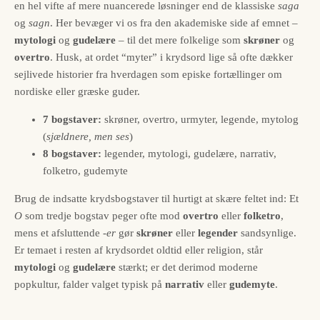
en hel vifte af mere nuancerede løsninger end de klassiske
saga
og
sagn
. Her bevæger vi os fra den akademiske side af emnet –
mytologi
og
gudelære
– til det mere folkelige som
skrøner
og
overtro
. Husk, at ordet “myter” i krydsord lige så ofte dækker
sejlivede historier fra hverdagen som episke fortællinger om
nordiske eller græske guder.
7 bogstaver:
skrøner, overtro, urmyter, legende, mytolog
(
sjældnere, men ses
)
8 bogstaver:
legender, mytologi, gudelære, narrativ,
folketro, gudemyte
Brug de indsatte krydsbogstaver til hurtigt at skære feltet ind: Et
O
som tredje bogstav peger ofte mod
overtro
eller
folketro
,
mens et afsluttende
-er
gør
skrøner
eller
legender
sandsynlige.
Er temaet i resten af krydsordet oldtid eller religion, står
mytologi
og
gudelære
stærkt; er det derimod moderne
popkultur, falder valget typisk på
narrativ
eller
gudemyte
.