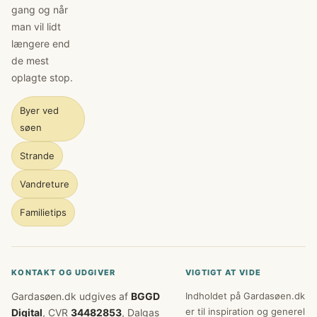
gang og når
man vil lidt
længere end
de mest
oplagte stop.
Byer ved
søen
Strande
Vandreture
Familietips
KONTAKT OG UDGIVER
VIGTIGT AT VIDE
Gardasøen.dk udgives af
BGGD
Indholdet på Gardasøen.dk
er til inspiration og generel
Digital
, CVR
34482853
, Dalgas