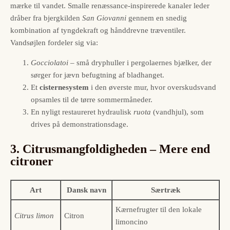
mærke til vandet. Smalle renæssance-inspirerede kanaler leder
dråber fra bjergkilden
San Giovanni
gennem en snedig
kombination af tyngdekraft og hånddrevne træventiler.
Vandsøjlen fordeler sig via:
Gocciolatoi
– små dryphuller i pergolaernes bjælker, der
sørger for jævn befugtning af bladhanget.
Et
cisternesystem
i den øverste mur, hvor overskudsvand
opsamles til de tørre sommermåneder.
En nyligt restaureret hydraulisk
ruota
(vandhjul), som
drives på demonstrationsdage.
3. Citrusmangfoldigheden – Mere end
citroner
Art
Dansk navn
Særtræk
Kærnefrugter til den lokale
Citrus limon
Citron
limoncino