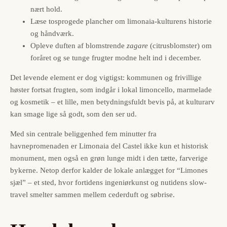
nært hold.
Læse tosprogede plancher om limonaia-kulturens historie
og håndværk.
Opleve duften af blomstrende
zagare
(citrusblomster) om
foråret og se tunge frugter modne helt ind i december.
Det levende element er dog vigtigst: kommunen og frivillige
høster fortsat frugten, som indgår i lokal limoncello, marmelade
og kosmetik – et lille, men betydningsfuldt bevis på, at kulturarv
kan smage lige så godt, som den ser ud.
Med sin centrale beliggenhed fem minutter fra
havnepromenaden er Limonaia del Castel ikke kun et historisk
monument, men også en grøn lunge midt i den tætte, farverige
bykerne. Netop derfor kalder de lokale anlægget for “Limones
sjæl” – et sted, hvor fortidens ingeniørkunst og nutidens slow-
travel smelter sammen mellem cederduft og søbrise.