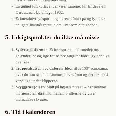
En gulnet fotokollage, der viser Limone, før landevejen
Gardesana blev anlagt i 1932.
Et interaktivt lydspor – tag høretelefoner på og lyt til en
tidligere limonér fortælle om livet som citrusbonde.
5. Udsigtspunkter du ikke må misse
Sydvestplatformen
: Et fremspring med smedejerns­
gelænder; besøg lige før solnedgang for blødt, gyldent lys
over søen.
Trappeafsatsen ved cisteren
: Ideel til et 180°-panorama,
hvor du kan se både Limones havnefront og det turkisblå
vand lige under klipperne.
Skygge­pergolaen
: Midt på højeste niveau – her rammer
morgensolen skråt ind mellem bjælkerne og giver
dramatiske skygger.
6. Tid i kalenderen