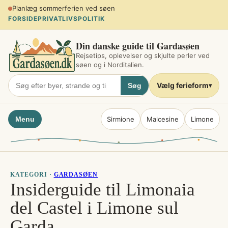
Spring
Planlæg sommerferien ved søen
til
FORSIDE
PRIVATLIVSPOLITIK
indhold
Din danske guide til Gardasøen
Rejsetips, oplevelser og skjulte perler ved
søen og i Norditalien.
Vælg ferieform
Søg
▾
Menu
Sirmione
Malcesine
Limone
KATEGORI ·
GARDASØEN
Insiderguide til Limonaia
del Castel i Limone sul
Garda