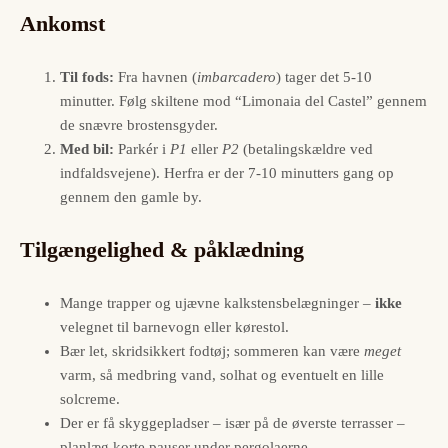
Ankomst
Til fods:
Fra havnen (
imbarcadero
) tager det 5-10
minutter. Følg skiltene mod “Limonaia del Castel” gennem
de snævre brostensgyder.
Med bil:
Parkér i
P1
eller
P2
(betalings­kældre ved
indfaldsvejene). Herfra er der 7-10 minutters gang op
gennem den gamle by.
Tilgængelighed & påklædning
Mange trapper og ujævne kalkstensbelægninger –
ikke
velegnet til barnevogn eller kørestol.
Bær let, skridsikkert fodtøj; sommeren kan være
meget
varm, så medbring vand, solhat og eventuelt en lille
solcreme.
Der er få skyggepladser – især på de øverste terrasser –
planlæg korte pauser under pergolaerne.