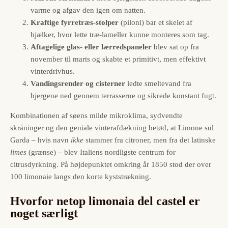
varme og afgav den igen om natten.
Kraftige fyrretræs-stolper
(piloni) bar et skelet af
bjælker, hvor lette træ-lameller kunne monteres som tag.
Aftagelige glas- eller lærredspaneler
blev sat op fra
november til marts og skabte et primitivt, men effektivt
vinterdrivhus.
Vandingsrender og cisterner
ledte smeltevand fra
bjergene ned gennem terrasserne og sikrede konstant fugt.
Kombinationen af søens milde mikroklima, sydvendte
skråninger og den geniale vinterafdækning betød, at Limone sul
Garda – hvis navn
ikke
stammer fra citroner, men fra det latinske
limes
(grænse) – blev Italiens nordligste centrum for
citrusdyrkning. På højdepunktet omkring år 1850 stod der over
100 limonaie langs den korte kyststrækning.
Hvorfor netop limonaia del castel er
noget særligt