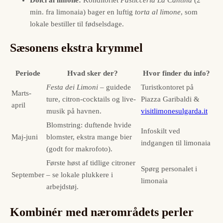
min. fra limonaia) bager en luftig
torta al limone
, som
lokale bestiller til fødselsdage.
Sæsonens ekstra krymmel
Periode
Hvad sker der?
Hvor finder du info?
Festa dei Limoni
– guidede
Turistkontoret på
Marts-
ture, citron-cocktails og live­
Piazza Garibaldi &
april
musik på havnen.
visitlimonesulgarda.it
Blomstring: duftende hvide
Info­skilt ved
Maj-juni
blomster, ekstra mange bier
indgangen til limonaia
(godt for makro­foto).
Første høst af tidlige citroner
Spørg personalet i
September
– se lokale plukkere i
limonaia
arbejdstøj.
Kombinér med nærområdets perler