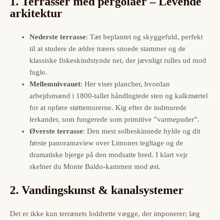
1. Terrasser med pergolaer – Levende
arkitektur
Nederste terrasse
: Tæt beplantet og skyggefuld, perfekt
til at studere de ældre træers snoede stammer og de
klassiske fiskeskindstynde net, der jævnligt rulles ud mod
fugle.
Mellemniveauet
: Her viser plancher, hvordan
arbejdsmænd i 1800-tallet håndlugtede sten og kalkmørtel
for at opføre støttemurerne. Kig efter de indmurede
lerkander, som fungerede som primitive ”varmepuder”.
Øverste terrasse
: Den mest solbeskinnede hylde og dit
første panoramaview over Limones tegltage og de
dramatiske bjerge på den modsatte bred. I klart vejr
skelner du Monte Baldo-kammen mod øst.
2. Vandingskunst & kanalsystemer
Det er ikke kun terrænets loddrette vægge, der imponerer; læg