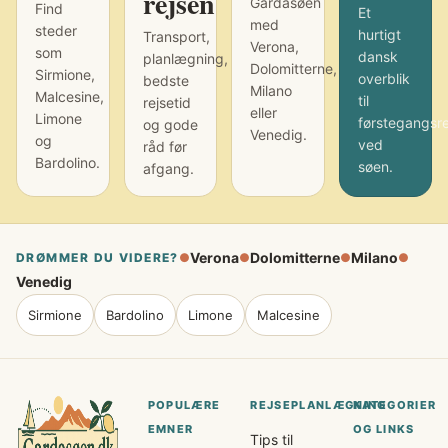
rejsen
Gardasøen
Find
Et
med
steder
hurtigt
Transport,
Verona,
som
dansk
planlægning,
Dolomitterne,
Sirmione,
overblik
bedste
Milano
Malcesine,
til
rejsetid
eller
Limone
førstegangsr
og gode
Venedig.
og
ved
råd før
Bardolino.
søen.
afgang.
Verona
Dolomitterne
Milano
DRØMMER DU VIDERE?
●
●
●
●
Venedig
Sirmione
Bardolino
Limone
Malcesine
POPULÆRE
REJSEPLANLÆGNING
KATEGORIER
EMNER
OG LINKS
Tips til