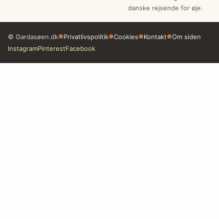
danske rejsende for øje.
© Gardasøen.dk
●
Privatlivspolitik
●
Cookies
●
Kontakt
●
Om siden
Instagram
Pinterest
Facebook