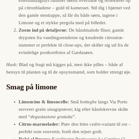
eftermiddagslys rammer søens overflade og reflekterer op
på citronbladene – guld til kameraet. Stil dig i hjørnet ved
den gamle stentrappe, så får du både søen, tagene i
Limone og et stykke pergola med på billedet.
Zoom ind på detaljerne:
De håndmalede fliser, gamle
drypsten fra vandingsrenderne og knudrede citrontræ-
stammer er perfekte til close-ups, der skiller sig ud fra de
evindelige postkortfotos af Gardasøen.
Husk:
Blad og frugt må kigges på, men ikke pil­les – både af
hensyn til planten og til de opsynsmænd, som holder strengt øje.
Smag på limone
Limoncino & limoncello:
Små
botteghe
langs Via Porto
serverer gratis smagsprøver; kig efter håndskrevne skilte
med “
degustazione gratuita
”.
Citrus-marmelader:
Prøv den bitre
cedro
-variant til ost –
perfekt som souvenir, fordi den rejser godt.
Dolci al limone:
Konditoriet
Pasticceria La Cantina
(2