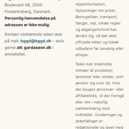
rejseinformation.
Boulevard 48, 2000
Oplysninger om priser,
Frederiksberg, Danmark.
åbningstider, transport,
Personlig henvendelse på
færger, vejr, lokale regler
adressen er ikke mulig.
og adgangsforhold kan
Kontakt vedrørende siden sker
ændre sig, så tjek altid
på mail:
bggd@bggd.dk
– skriv
officielle kilder og lokale
gerne
att: gardasøen.dk
i
udbydere før booking eller
emnefeltet.
afrejse.
Siden kan indeholde
omtaler af produkter,
tjenester eller steder, som
ændrer sig over tid. Hvis
der bruges annoncør- eller
affiliatelinks, vil det fremgå
eller ske i naturlig
sammenhæng med
indholdet. Vurderinger og
anbefalinger er
redaktionelle og lavet med