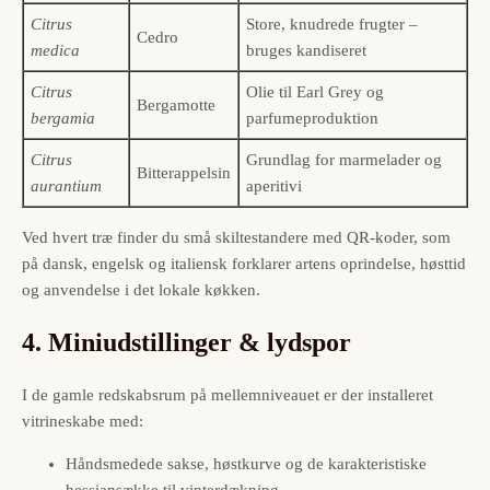
Citrus
Store, knudrede frugter –
Cedro
medica
bruges kandiseret
Citrus
Olie til Earl Grey og
Bergamotte
bergamia
parfumeproduktion
Citrus
Grundlag for marmelader og
Bitterappelsin
aurantium
aperitivi
Ved hvert træ finder du små skiltestandere med QR-koder, som
på dansk, engelsk og italiensk forklarer artens oprindelse, høsttid
og anvendelse i det lokale køkken.
4. Miniudstillinger & lydspor
I de gamle redskabsrum på mellemniveauet er der installeret
vitrine­skabe med:
Håndsmedede sakse, høstkurve og de karakteristiske
hessian­sække til vinterdækning.