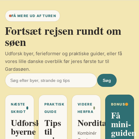
FÅ MERE UD AF TUREN
Fortsæt rejsen rundt om
søen
Udforsk byer, ferieformer og praktiske guider, eller få
vores lille danske overblik før jeres første tur til
Gardasøen.
Søg
NÆSTE
PRAKTISK
VIDERE
BONUS
Få
SKRIDT
GUIDE
HERFRA
Udforsk
Tips
Norditalien
mini-
byerne
til
guiden
Kombinér