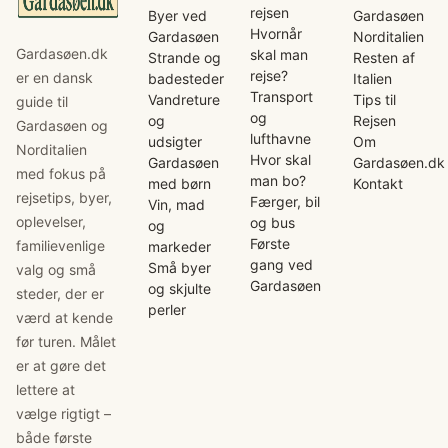
rejsen
Byer ved
Gardasøen
Hvornår
Gardasøen
Norditalien
Gardasøen.dk
skal man
Strande og
Resten af
rejse?
er en dansk
badesteder
Italien
Transport
Vandreture
Tips til
guide til
og
og
Rejsen
Gardasøen og
lufthavne
udsigter
Om
Norditalien
Hvor skal
Gardasøen
Gardasøen.dk
med fokus på
man bo?
med børn
Kontakt
rejsetips, byer,
Færger, bil
Vin, mad
oplevelser,
og bus
og
Første
familievenlige
markeder
gang ved
Små byer
valg og små
Gardasøen
og skjulte
steder, der er
perler
værd at kende
før turen. Målet
er at gøre det
lettere at
vælge rigtigt –
både første