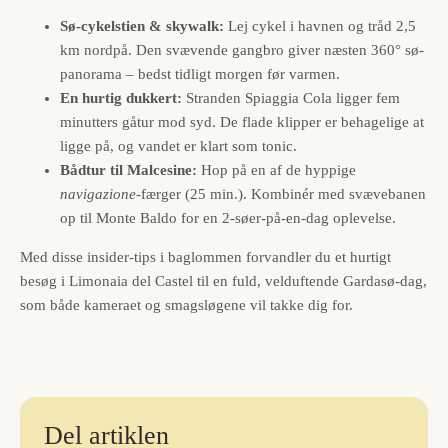
Sø-cykelstien & skywalk:
Lej cykel i havnen og tråd 2,5
km nordpå. Den svævende gangbro giver næsten 360° sø-
panorama – bedst tidligt morgen før varmen.
En hurtig dukkert:
Stranden Spiaggia Cola ligger fem
minutters gåtur mod syd. De flade klipper er behagelige at
ligge på, og vandet er klart som tonic.
Bådtur til Malcesine:
Hop på en af de hyppige
navigazione
-færger (25 min.). Kombinér med svævebanen
op til Monte Baldo for en 2-søer-på-en-dag oplevelse.
Med disse insider-tips i baglommen forvandler du et hurtigt
besøg i Limonaia del Castel til en fuld, velduftende Gardasø-dag,
som både kameraet og smagsløgene vil takke dig for.
Del artiklen