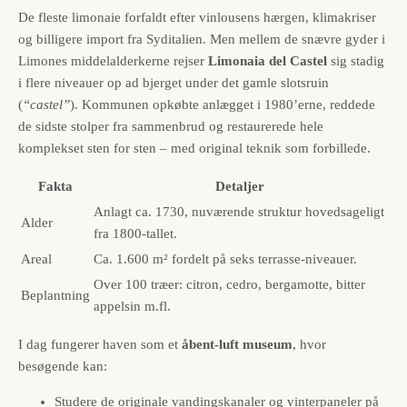
De fleste limonaie forfaldt efter vinlousens hærgen, klimakriser
og billigere import fra Syditalien. Men mellem de snævre gyder i
Limones middelalderkerne rejser
Limonaia del Castel
sig stadig
i flere niveauer op ad bjerget under det gamle slotsruin
(
“castel”
). Kommunen opkøbte anlægget i 1980’erne, reddede
de sidste stolper fra sammenbrud og restaurerede hele
komplekset sten for sten – med original teknik som forbillede.
Fakta
Detaljer
Anlagt ca. 1730, nuværende struktur hovedsageligt
Alder
fra 1800-tallet.
Areal
Ca. 1.600 m² fordelt på seks terrasse-niveauer.
Over 100 træer: citron, cedro, bergamotte, bitter
Beplantning
appelsin m.fl.
I dag fungerer haven som et
åbent-luft museum
, hvor
besøgende kan:
Studere de originale vandingskanaler og vinterpaneler på