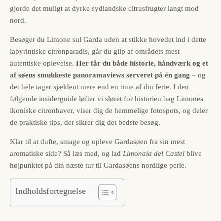
gjorde det muligt at dyrke sydlandske citrusfrugter langt mod
nord.
Besøger du Limone sul Garda uden at stikke hovedet ind i dette
labyrintiske citronparadis, går du glip af områdets mest
autentiske oplevelse.
Her får du både historie, håndværk og et
af søens smukkeste panoramaviews serveret på én gang
– og
det hele tager sjældent mere end en time af din ferie. I den
følgende insiderguide løfter vi sløret for historien bag Limones
ikoniske citronhaver, viser dig de hemmelige fotospots, og deler
de praktiske tips, der sikrer dig det bedste besøg.
Klar til at dufte, smage og opleve Gardasøen fra sin mest
aromatiske side? Så læs med, og lad
Limonaia del Castel
blive
høj­punktet på din næste tur til Gardasøens nordlige perle.
Indholdsfortegnelse