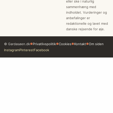
eller ske i naturlig
sammenhæng med
indholdet. Vurderinger og
anbefalinger er
redaktionelle og lavet med
danske rejsende for øje.
© Gardasøen.dk
●
Privatlivspolitik
●
Cookies
●
Kontakt
●
Om siden
Instagram
Pinterest
Facebook