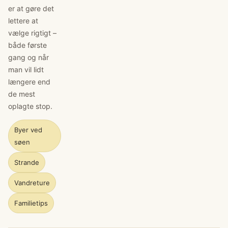
er at gøre det
lettere at
vælge rigtigt –
både første
gang og når
man vil lidt
længere end
de mest
oplagte stop.
Byer ved
søen
Strande
Vandreture
Familietips