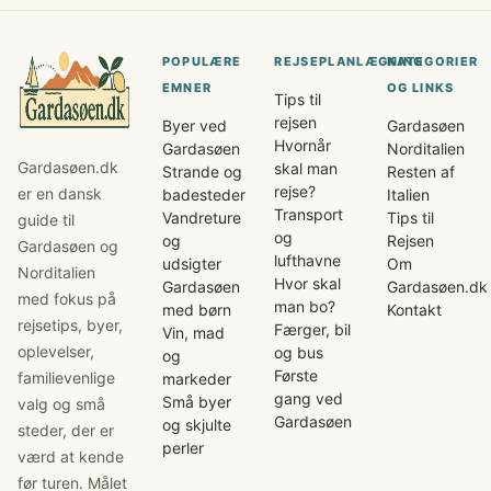
POPULÆRE
REJSEPLANLÆGNING
KATEGORIER
EMNER
OG LINKS
Tips til
rejsen
Byer ved
Gardasøen
Hvornår
Gardasøen
Norditalien
Gardasøen.dk
skal man
Strande og
Resten af
rejse?
er en dansk
badesteder
Italien
Transport
Vandreture
Tips til
guide til
og
og
Rejsen
Gardasøen og
lufthavne
udsigter
Om
Norditalien
Hvor skal
Gardasøen
Gardasøen.dk
med fokus på
man bo?
med børn
Kontakt
rejsetips, byer,
Færger, bil
Vin, mad
oplevelser,
og bus
og
Første
familievenlige
markeder
gang ved
Små byer
valg og små
Gardasøen
og skjulte
steder, der er
perler
værd at kende
før turen. Målet