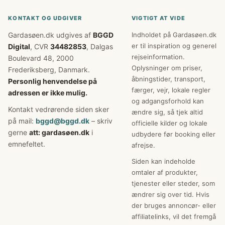
KONTAKT OG UDGIVER
VIGTIGT AT VIDE
Gardasøen.dk udgives af
BGGD
Indholdet på Gardasøen.dk
er til inspiration og generel
Digital
, CVR
34482853
, Dalgas
rejseinformation.
Boulevard 48, 2000
Oplysninger om priser,
Frederiksberg, Danmark.
åbningstider, transport,
Personlig henvendelse på
færger, vejr, lokale regler
adressen er ikke mulig.
og adgangsforhold kan
Kontakt vedrørende siden sker
ændre sig, så tjek altid
på mail:
bggd@bggd.dk
– skriv
officielle kilder og lokale
gerne
att: gardasøen.dk
i
udbydere før booking eller
emnefeltet.
afrejse.
Siden kan indeholde
omtaler af produkter,
tjenester eller steder, som
ændrer sig over tid. Hvis
der bruges annoncør- eller
affiliatelinks, vil det fremgå