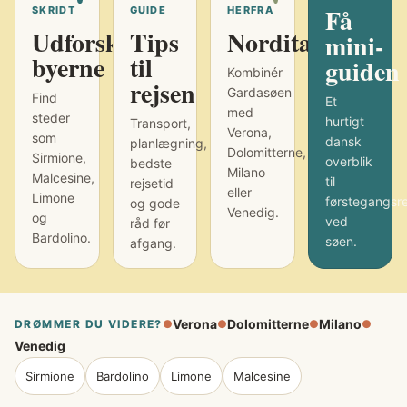
Få
SKRIDT
GUIDE
HERFRA
Udforsk
Tips
Norditalien
mini-
byerne
til
guiden
Kombinér
rejsen
Gardasøen
Find
Et
med
steder
hurtigt
Transport,
Verona,
som
dansk
planlægning,
Dolomitterne,
Sirmione,
overblik
bedste
Milano
Malcesine,
til
rejsetid
eller
Limone
førstegangsr
og gode
Venedig.
og
ved
råd før
Bardolino.
søen.
afgang.
Verona
Dolomitterne
Milano
DRØMMER DU VIDERE?
●
●
●
●
Venedig
Sirmione
Bardolino
Limone
Malcesine