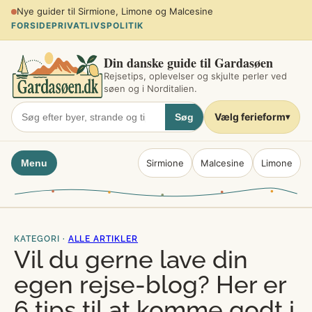
Spring
Planlæg sommerferien ved søen
til
FORSIDE
PRIVATLIVSPOLITIK
indhold
Din danske guide til Gardasøen
Rejsetips, oplevelser og skjulte perler ved
søen og i Norditalien.
Vælg ferieform
Søg
▾
Menu
Sirmione
Malcesine
Limone
KATEGORI ·
ALLE ARTIKLER
Vil du gerne lave din
egen rejse-blog? Her er
6 tips til at komme godt i