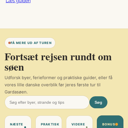
Læs guiden
FÅ MERE UD AF TUREN
Fortsæt rejsen rundt om
søen
Udforsk byer, ferieformer og praktiske guider, eller få
vores lille danske overblik før jeres første tur til
Gardasøen.
Søg
NÆSTE
PRAKTISK
VIDERE
BONUS