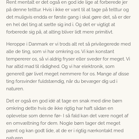
Rent mentalt er det også en god ide lige at forberede jer
på denne telttur. Hvis i ikke er vant til at tage på telttur og
det muligvis endda er første gang i skal gøre det, så er der
en hel del ting at sætte sig ind i. Og det er vigtigt at
forberede sig på, at alting bliver lidt mere primitivt.
Heroppe i Danmark er vi trods alt ret så privilegerede med
alle de ting, som vi har omkring os. Vi kan konstant
tempererer os, så vi aldrig fryser eller sveder for meget. Vi
har altid mad til rådighed. Og vi har elektronik, som
generelt gør livet meget nemmere for os. Mange af disse
ting forsvinder fuldstændig, når du bevæger dig ud i
naturen.
Det er også en god idé at tage en snak med dine børn
omkring dette hvis de ikke rigtig har haft sådan en
oplevelse som denne før- I så fald kan det være noget af
en omvæltning for dem. Nogle børn tager det meget
pænt og kan godt lide, at de er i rigtig nærkontakt med
naturen.