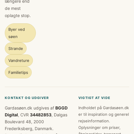
længere end
de mest
oplagte stop.
Byer ved
søen
Strande
Vandreture
Familietips
KONTAKT OG UDGIVER
VIGTIGT AT VIDE
Gardasøen.dk udgives af
BGGD
Indholdet på Gardasøen.dk
er til inspiration og generel
Digital
, CVR
34482853
, Dalgas
rejseinformation.
Boulevard 48, 2000
Oplysninger om priser,
Frederiksberg, Danmark.
åbningstider, transport,