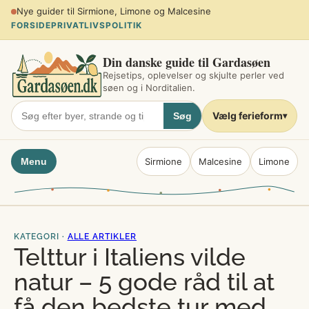
Spring
Planlæg sommerferien ved søen
til
FORSIDE
PRIVATLIVSPOLITIK
indhold
Din danske guide til Gardasøen
Rejsetips, oplevelser og skjulte perler ved
søen og i Norditalien.
Vælg ferieform
Søg
▾
Menu
Sirmione
Malcesine
Limone
KATEGORI ·
ALLE ARTIKLER
Telttur i Italiens vilde
natur – 5 gode råd til at
få den bedste tur med