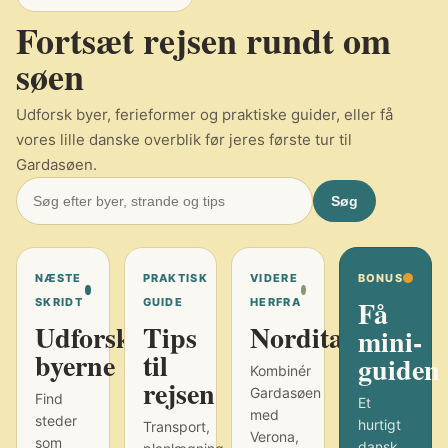
Fortsæt rejsen rundt om
søen
Udforsk byer, ferieformer og praktiske guider, eller få
vores lille danske overblik før jeres første tur til
Gardasøen.
Søg
NÆSTE
PRAKTISK
VIDERE
BONUS
Få
SKRIDT
GUIDE
HERFRA
Udforsk
Tips
Norditalien
mini-
byerne
til
guiden
Kombinér
rejsen
Gardasøen
Find
Et
med
steder
hurtigt
Transport,
Verona,
som
dansk