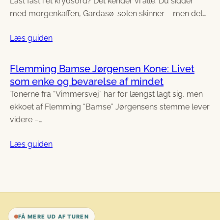
Låst fast i et krydsord? Det kender vi alle: Du sidder
med morgenkaffen, Gardasø-solen skinner – men det…
Læs guiden
Flemming Bamse Jørgensen Kone: Livet
som enke og bevarelse af mindet
Tonerne fra “Vimmersvej” har for længst lagt sig, men
ekkoet af Flemming “Bamse” Jørgensens stemme lever
videre –…
Læs guiden
FÅ MERE UD AF TUREN