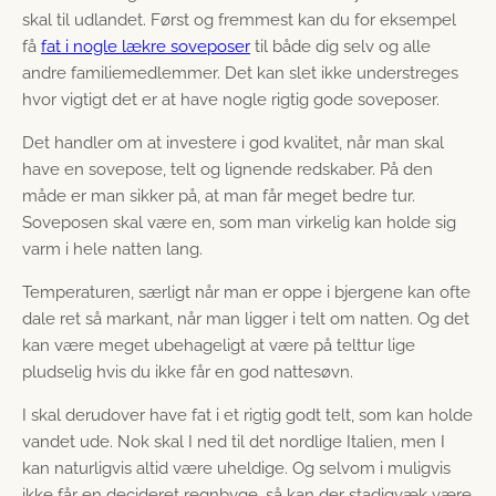
skal til udlandet. Først og fremmest kan du for eksempel
få
fat i nogle lækre soveposer
til både dig selv og alle
andre familiemedlemmer. Det kan slet ikke understreges
hvor vigtigt det er at have nogle rigtig gode soveposer.
Det handler om at investere i god kvalitet, når man skal
have en sovepose, telt og lignende redskaber. På den
måde er man sikker på, at man får meget bedre tur.
Soveposen skal være en, som man virkelig kan holde sig
varm i hele natten lang.
Temperaturen, særligt når man er oppe i bjergene kan ofte
dale ret så markant, når man ligger i telt om natten. Og det
kan være meget ubehageligt at være på telttur lige
pludselig hvis du ikke får en god nattesøvn.
I skal derudover have fat i et rigtig godt telt, som kan holde
vandet ude. Nok skal I ned til det nordlige Italien, men I
kan naturligvis altid være uheldige. Og selvom i muligvis
ikke får en decideret regnbyge, så kan der stadigvæk være