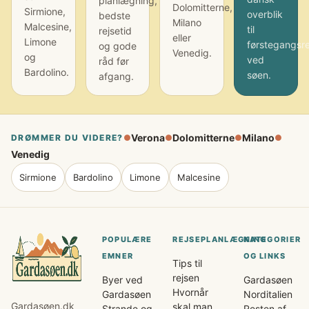
planlægning,
Dolomitterne,
Sirmione,
overblik
bedste
Milano
Malcesine,
til
rejsetid
eller
Limone
førstegangsr
og gode
Venedig.
og
ved
råd før
Bardolino.
søen.
afgang.
Verona
Dolomitterne
Milano
DRØMMER DU VIDERE?
●
●
●
●
Venedig
Sirmione
Bardolino
Limone
Malcesine
POPULÆRE
REJSEPLANLÆGNING
KATEGORIER
EMNER
OG LINKS
Tips til
rejsen
Byer ved
Gardasøen
Hvornår
Gardasøen
Norditalien
Gardasøen.dk
skal man
Strande og
Resten af